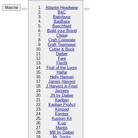
Marche
Atlantis Headwear
B&C
Babybugz
BagBase
Beechfield
Build your Brand
Clique
Craft Corporate
Craft Teamwear
Cutter & Buck
Daiber
Fare
Flexfit
Fruit of the Loom
Halfar
Helly Hansen
James Harvest
J.Harvest & Frost
Jerzees
JN by Daiber
Kariban
Kariban ProAct
Kimood
Korntex
Kustom Kit
K-up
Mantis
MB by Daiber
Mr. Socks