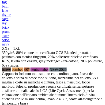
fog
birch
latte
thyme
sage
ray
brick
prune
aster
orion
navy
XXS – 5XL
350g/m², 80% cotone bio certificato OCS Blended pretrattato
pettinato con tecnica ringspun, 20% poliestere riciclato certificato
RCS, lavato con enzimi, grey melange: 74% cotone, 20% poliestere,
6% viscosa
heavy
combed
60°
neutral label
NEW 2026
Cappuccio foderato tono su tono con cordino piatto, fascia del
colletto a spina di pesce tono su tono, mezzaluna nel colletto, 2x1
maglia a coste su maniche e cintura, tasca a marsupio, tocco
morbido, felpato, produzione vegana certificata senza sostanze
ausiliarie animali, calcolo LCA (Life Cycle Assessment) per la
valutazione dell'impatto ambientale durante l'intero ciclo di vita,
etichetta con le misure neutra, lavabile a 60°, adatta all'asciugatrice a
temperatura bassa