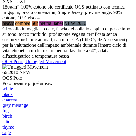
XXS – 5XL
180g/m², 100% cotone bio certificato OCS pettinato con tecnica
ringspun, lavato con enzimi, Single Jersey, grey melange: 90%
cotone, 10% viscosa
heavy
combed
60°
neutral label
NEW 2026
Girocollo in maglia a coste, fascia del colletto a spina di pesce tono
su tono, tocco morbido, produzione vegana certificata senza
sostanze ausiliarie animali, calcolo LCA (Life Cycle Assessment)
per la valutazione dell'impatto ambientale durante l'intero ciclo di
vita, etichetta con le misure neutra, lavabile a 60°, adatta
all'asciugatrice a temperatura bassa
OCS Polo | Untagged Movement
66.2010
NEW
OCS Polo
Polo pesante piqué unisex
white
black
charcoal
grey melange
fog
birch
latte
thyme
sage