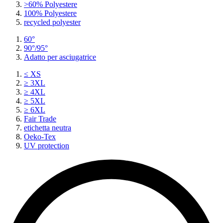
>60% Polyestere
100% Polyestere
recycled polyester
60°
90°/95°
Adatto per asciugatrice
≤ XS
≥ 3XL
≥ 4XL
≥ 5XL
≥ 6XL
Fair Trade
etichetta neutra
Oeko-Tex
UV protection