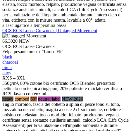
elastan, tocco morbido, felpato, produzione vegana certificata senza
sostanze ausiliarie animali, calcolo LCA (Life Cycle Assessment)
per la valutazione dell'impatto ambientale durante l'intero ciclo di
vita, etichetta con le misure neutra, lavabile a 60°, adatta
all'asciugatrice a temperatura bassa
OCS RCS Loose Crewneck | Untagged Movement
66.3020
NEW
OCS RCS Loose Crewneck
Felpa pesante unisex "Loose Fit"
black
charcoal
birch
navy
XXS – 3XL
350g/m², 80% cotone bio certificato OCS Blended pretrattato
pettinato con tecnica ringspun, 20% poliestere riciclato certificato
RCS, lavato con enzimi
heavy
combed
60°
neutral label
NEW 2026
Taglio morbido, fascia del colletto a spina di pesce tono su tono,
mezzaluna nel colletto, maglia a coste 2x1 su maniche, colletto e
polsino con elastan, tocco morbido, felpato, produzione vegana
certificata senza sostanze ausiliarie animali, calcolo LCA (Life Cycle
Assessment) per la valutazione dell'impatto ambientale durante
l'intero ciclo di vita, etichetta con le misure neutra, lavabile a 60°,