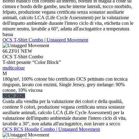
Bordo elastico con cordino all'interno, bordini in maglia a coste su
cintura e bordo delle gambe, tasche interne laterali, tocco morbido,
felpato, produzione vegana certificata senza sostanze ausiliarie
animali, calcolo LCA (Life Cycle Assessment) per la valutazione
dell'impatto ambientale durante l'intero ciclo di vita, etichetta con le
misure neutra, lavabile a 60°, adatta all'asciugatrice a temperatura
bassa
OCS T-Shirt Combo | Untagged Movement
66.ZF01
NEW
OCS T-Shirt Combo
T-shirt pesante “Color Block”
multicolour
M
180g/m², 100% cotone bio certificato OCS pettinato con tecnica
ringspun, lavato con enzimi, Single Jersey, grey melange: 90%
cotone, 10% viscosa
NEW 2026
Guida alla vendita per la valutazione dei colori e della qualità,
contiene 9 colori, produzione vegana certificata senza sostanze
ausiliarie animali, calcolo LCA (Life Cycle Assessment) per la
valutazione dell'impatto ambientale durante l'intero ciclo di vita,
lavabile a 30°, non adatta all'asciugatrice, non lavare a secco
OCS RCS Hoodie Combo | Untagged Movement