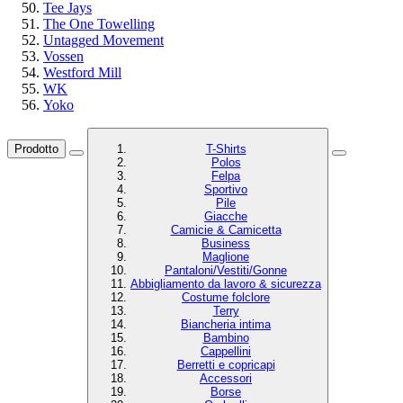
Tee Jays
The One Towelling
Untagged Movement
Vossen
Westford Mill
WK
Yoko
Prodotto
T-Shirts
Polos
Felpa
Sportivo
Pile
Giacche
Camicie & Camicetta
Business
Maglione
Pantaloni/Vestiti/Gonne
Abbigliamento da lavoro & sicurezza
Costume folclore
Terry
Biancheria intima
Bambino
Cappellini
Berretti e copricapi
Accessori
Borse