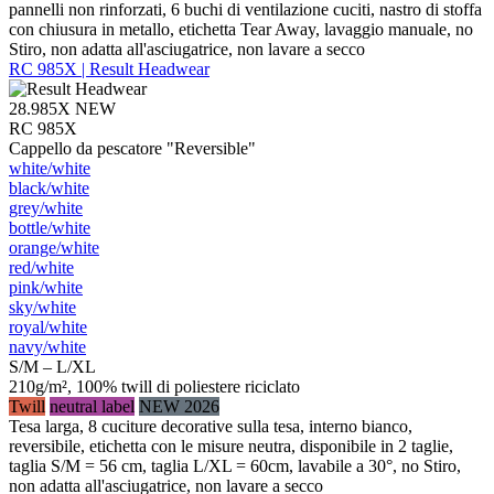
pannelli non rinforzati, 6 buchi di ventilazione cuciti, nastro di stoffa
con chiusura in metallo, etichetta Tear Away, lavaggio manuale, no
Stiro, non adatta all'asciugatrice, non lavare a secco
RC 985X | Result Headwear
28.985X
NEW
RC 985X
Cappello da pescatore "Reversible"
white/​white
black/​white
grey/​white
bottle/​white
orange/​white
red/​white
pink/​white
sky/​white
royal/​white
navy/​white
S/M – L/XL
210g/m², 100% twill di poliestere riciclato
Twill
neutral label
NEW 2026
Tesa larga, 8 cuciture decorative sulla tesa, interno bianco,
reversibile, etichetta con le misure neutra, disponibile in 2 taglie,
taglia S/M = 56 cm, taglia L/XL = 60cm, lavabile a 30°, no Stiro,
non adatta all'asciugatrice, non lavare a secco