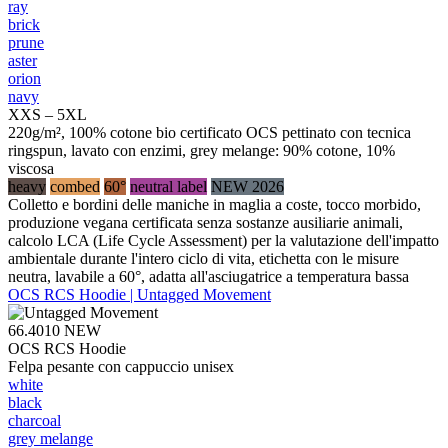
ray
brick
prune
aster
orion
navy
XXS – 5XL
220g/m², 100% cotone bio certificato OCS pettinato con tecnica
ringspun, lavato con enzimi, grey melange: 90% cotone, 10%
viscosa
heavy
combed
60°
neutral label
NEW 2026
Colletto e bordini delle maniche in maglia a coste, tocco morbido,
produzione vegana certificata senza sostanze ausiliarie animali,
calcolo LCA (Life Cycle Assessment) per la valutazione dell'impatto
ambientale durante l'intero ciclo di vita, etichetta con le misure
neutra, lavabile a 60°, adatta all'asciugatrice a temperatura bassa
OCS RCS Hoodie | Untagged Movement
66.4010
NEW
OCS RCS Hoodie
Felpa pesante con cappuccio unisex
white
black
charcoal
grey melange