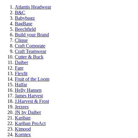
Atlantis Headwear
B&C
Babybugz
BagBase
Beechfield
Build your Brand
Clique
Craft Corporate
Craft Teamwear
Cutter & Buck
Daiber
Fare
Flexfit
Fruit of the Loom
Halfar
Helly Hansen
James Harvest
J.Harvest & Frost
Jerzees
JN by Daiber
Kariban
Kariban ProAct
Kimood
Korntex