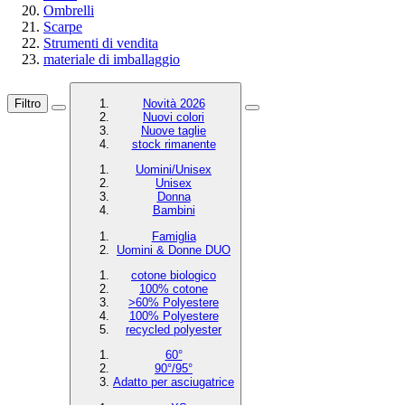
Ombrelli
Scarpe
Strumenti di vendita
materiale di imballaggio
Filtro
Novità 2026
Nuovi colori
Nuove taglie
stock rimanente
Uomini/Unisex
Unisex
Donna
Bambini
Famiglia
Uomini & Donne DUO
cotone biologico
100% cotone
>60% Polyestere
100% Polyestere
recycled polyester
60°
90°/95°
Adatto per asciugatrice