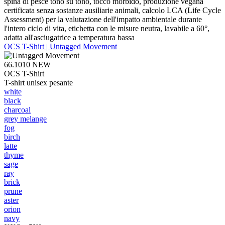
spina di pesce tono su tono, tocco morbido, produzione vegana
certificata senza sostanze ausiliarie animali, calcolo LCA (Life Cycle
Assessment) per la valutazione dell'impatto ambientale durante
l'intero ciclo di vita, etichetta con le misure neutra, lavabile a 60°,
adatta all'asciugatrice a temperatura bassa
OCS T-Shirt | Untagged Movement
66.1010
NEW
OCS T-Shirt
T-shirt unisex pesante
white
black
charcoal
grey melange
fog
birch
latte
thyme
sage
ray
brick
prune
aster
orion
navy