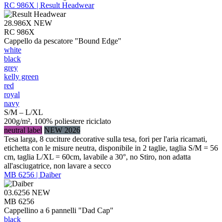
RC 986X | Result Headwear
28.986X
NEW
RC 986X
Cappello da pescatore "Bound Edge"
white
black
grey
kelly green
red
royal
navy
S/M – L/XL
200g/m², 100% poliestere riciclato
neutral label
NEW 2026
Tesa larga, 8 cuciture decorative sulla tesa, fori per l'aria ricamati,
etichetta con le misure neutra, disponibile in 2 taglie, taglia S/M = 56
cm, taglia L/XL = 60cm, lavabile a 30°, no Stiro, non adatta
all'asciugatrice, non lavare a secco
MB 6256 | Daiber
03.6256
NEW
MB 6256
Cappellino a 6 pannelli "Dad Cap"
black