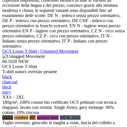
copertura disponibili, contenuto identico in tutte le varianti ad
eccezione della lingua e del prezzo, convince grazie alla struttura
moderna e chiara, le seguenti varianti sono disponibili fino ad
esaurimento delle scorte: DE N - tedesco senza prezzo orientativo,
DE P - tedesco con prezzo orientativo, DE CHF - tedesco con
prezzo orientativo in franchi svizzeri, EN N - inglese senza prezzo
orientativo EN P - inglese con prezzo orientativo, CZ N - ceco senza
prezzo orientativo, CZ P - ceco con prezzo orientativo, IT N -
Italiano senza prezzo orientativo, IT P - Italiano con prezzo
orientativo
OCS Loose T-Shirt | Untagged Movement
66.1020
NEW
OCS Loose T-Shirt
T-shirt unisex oversize pesante
black
charcoal
birch
navy
XXS – 3XL
180g/m², 100% cotone bio certificato OCS pettinato con tecnica
ringspun, lavato con enzimi, Single Jersey, grey melange: 90%
cotone, 10% viscosa
heavy
combed
60°
neutral label
NEW 2026
Taglio oversize, girocollo in maglia a coste, fascia del colletto a