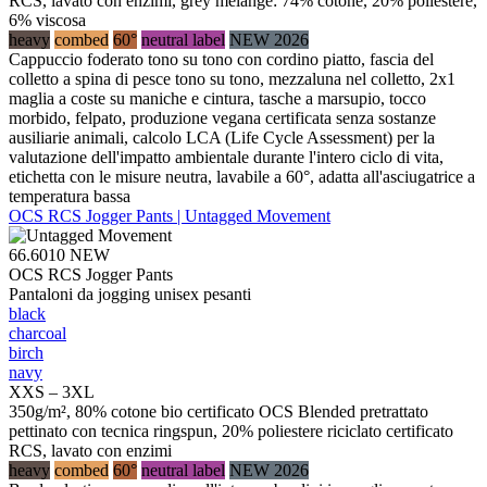
RCS, lavato con enzimi, grey melange: 74% cotone, 20% poliestere,
6% viscosa
heavy
combed
60°
neutral label
NEW 2026
Cappuccio foderato tono su tono con cordino piatto, fascia del
colletto a spina di pesce tono su tono, mezzaluna nel colletto, 2x1
maglia a coste su maniche e cintura, tasche a marsupio, tocco
morbido, felpato, produzione vegana certificata senza sostanze
ausiliarie animali, calcolo LCA (Life Cycle Assessment) per la
valutazione dell'impatto ambientale durante l'intero ciclo di vita,
etichetta con le misure neutra, lavabile a 60°, adatta all'asciugatrice a
temperatura bassa
OCS RCS Jogger Pants | Untagged Movement
66.6010
NEW
OCS RCS Jogger Pants
Pantaloni da jogging unisex pesanti
black
charcoal
birch
navy
XXS – 3XL
350g/m², 80% cotone bio certificato OCS Blended pretrattato
pettinato con tecnica ringspun, 20% poliestere riciclato certificato
RCS, lavato con enzimi
heavy
combed
60°
neutral label
NEW 2026