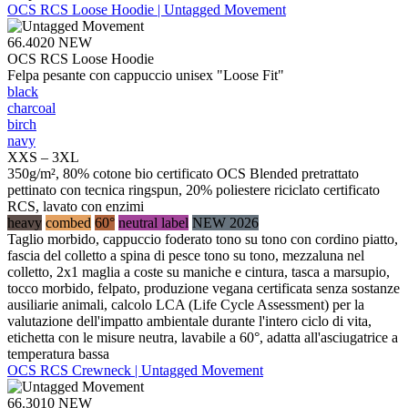
OCS RCS Loose Hoodie | Untagged Movement
66.4020
NEW
OCS RCS Loose Hoodie
Felpa pesante con cappuccio unisex "Loose Fit"
black
charcoal
birch
navy
XXS – 3XL
350g/m², 80% cotone bio certificato OCS Blended pretrattato
pettinato con tecnica ringspun, 20% poliestere riciclato certificato
RCS, lavato con enzimi
heavy
combed
60°
neutral label
NEW 2026
Taglio morbido, cappuccio foderato tono su tono con cordino piatto,
fascia del colletto a spina di pesce tono su tono, mezzaluna nel
colletto, 2x1 maglia a coste su maniche e cintura, tasca a marsupio,
tocco morbido, felpato, produzione vegana certificata senza sostanze
ausiliarie animali, calcolo LCA (Life Cycle Assessment) per la
valutazione dell'impatto ambientale durante l'intero ciclo di vita,
etichetta con le misure neutra, lavabile a 60°, adatta all'asciugatrice a
temperatura bassa
OCS RCS Crewneck | Untagged Movement
66.3010
NEW