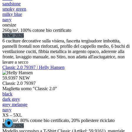
sandstone
smoky green
milky blue
navy
onesize
260g/m², 100% cotone bio certificato
NEW 2026
6 cuciture decorative sulla visiera, fascetta tergisudore imbottita,
pannelli frontali non rinforzati, profilo del cappello medio, 6 buchi di
ventilazione cuciti, fibbia metallica in argento opaco, aderente alla
fronte, lavaggio manuale, no Stiro, non adatta all'asciugatrice, non
lavare a secco
Classic 2.0 79397 | Helly Hansen
59.9397
NEW
Classic 2.0 79397
Maglietta uomo "Classic 2.0"
black
dark grey
grey melange
navy
XS – 5XL
165g/m², 80% cotone bio certificato, 20% poliestere riciclato
NEW 2026
Modello successivo a T-Shirt Classic (Artikel: 59.9161), materiale