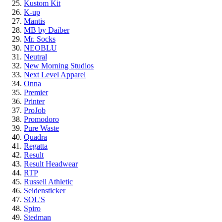
Kustom Kit
K-up
Mantis
MB by Daiber
Mr. Socks
NEOBLU
Neutral
New Morning Studios
Next Level Apparel
Onna
Premier
Printer
ProJob
Promodoro
Pure Waste
Quadra
Regatta
Result
Result Headwear
RTP
Russell Athletic
Seidensticker
SOL'S
Spiro
Stedman