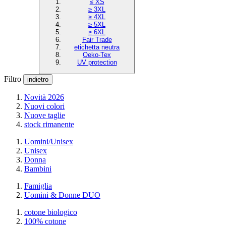
≤ XS
≥ 3XL
≥ 4XL
≥ 5XL
≥ 6XL
Fair Trade
etichetta neutra
Oeko-Tex
UV protection
Filtro
indietro
Novità 2026
Nuovi colori
Nuove taglie
stock rimanente
Uomini/Unisex
Unisex
Donna
Bambini
Famiglia
Uomini & Donne DUO
cotone biologico
100% cotone