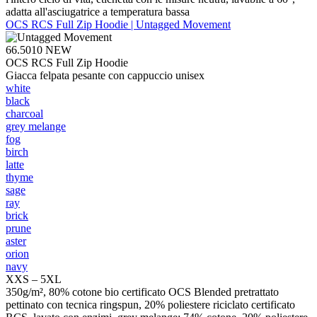
adatta all'asciugatrice a temperatura bassa
OCS RCS Full Zip Hoodie | Untagged Movement
66.5010
NEW
OCS RCS Full Zip Hoodie
Giacca felpata pesante con cappuccio unisex
white
black
charcoal
grey melange
fog
birch
latte
thyme
sage
ray
brick
prune
aster
orion
navy
XXS – 5XL
350g/m², 80% cotone bio certificato OCS Blended pretrattato
pettinato con tecnica ringspun, 20% poliestere riciclato certificato