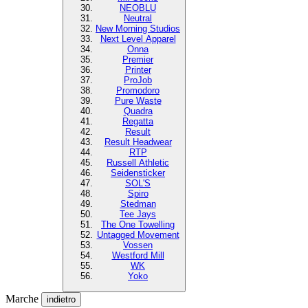
NEOBLU
Neutral
New Morning Studios
Next Level Apparel
Onna
Premier
Printer
ProJob
Promodoro
Pure Waste
Quadra
Regatta
Result
Result Headwear
RTP
Russell Athletic
Seidensticker
SOL'S
Spiro
Stedman
Tee Jays
The One Towelling
Untagged Movement
Vossen
Westford Mill
WK
Yoko
Marche
indietro