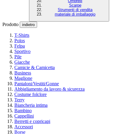
Ombrelli
Scarpe
Strumenti di vendita
materiale di imballaggio
Prodotto
indietro
T-Shirts
Polos
Felpa
Sportivo
Pile
Giacche
Camicie & Camicetta
Business
Maglione
Pantaloni/Vestiti/Gonne
Abbigliamento da lavoro & sicurezza
Costume folclore
Terry
Biancheria intima
Bambino
Cappellini
Berretti e copricapi
Accessori
Borse