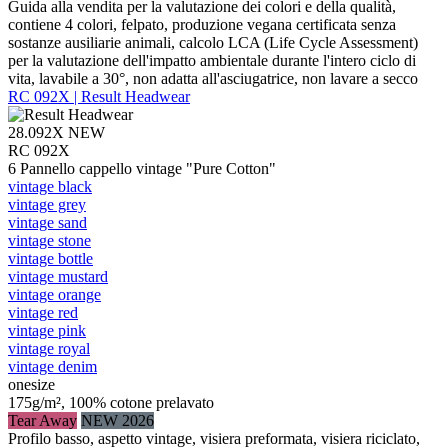
Guida alla vendita per la valutazione dei colori e della qualità,
contiene 4 colori, felpato, produzione vegana certificata senza
sostanze ausiliarie animali, calcolo LCA (Life Cycle Assessment)
per la valutazione dell'impatto ambientale durante l'intero ciclo di
vita, lavabile a 30°, non adatta all'asciugatrice, non lavare a secco
RC 092X | Result Headwear
28.092X
NEW
RC 092X
6 Pannello cappello vintage "Pure Cotton"
vintage black
vintage grey
vintage sand
vintage stone
vintage bottle
vintage mustard
vintage orange
vintage red
vintage pink
vintage royal
vintage denim
onesize
175g/m², 100% cotone prelavato
Tear Away
NEW 2026
Profilo basso, aspetto vintage, visiera preformata, visiera riciclato,