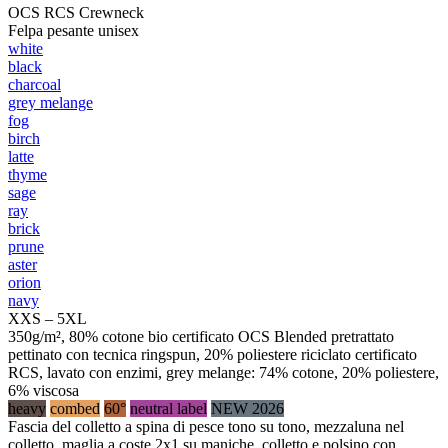
OCS RCS Crewneck
Felpa pesante unisex
white
black
charcoal
grey melange
fog
birch
latte
thyme
sage
ray
brick
prune
aster
orion
navy
XXS – 5XL
350g/m², 80% cotone bio certificato OCS Blended pretrattato
pettinato con tecnica ringspun, 20% poliestere riciclato certificato
RCS, lavato con enzimi, grey melange: 74% cotone, 20% poliestere,
6% viscosa
heavy
combed
60°
neutral label
NEW 2026
Fascia del colletto a spina di pesce tono su tono, mezzaluna nel
colletto, maglia a coste 2x1 su maniche, colletto e polsino con