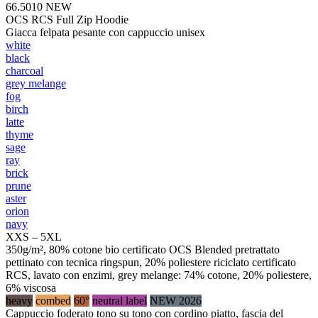
66.5010
NEW
OCS RCS Full Zip Hoodie
Giacca felpata pesante con cappuccio unisex
white
black
charcoal
grey melange
fog
birch
latte
thyme
sage
ray
brick
prune
aster
orion
navy
XXS – 5XL
350g/m², 80% cotone bio certificato OCS Blended pretrattato
pettinato con tecnica ringspun, 20% poliestere riciclato certificato
RCS, lavato con enzimi, grey melange: 74% cotone, 20% poliestere,
6% viscosa
heavy
combed
60°
neutral label
NEW 2026
Cappuccio foderato tono su tono con cordino piatto, fascia del