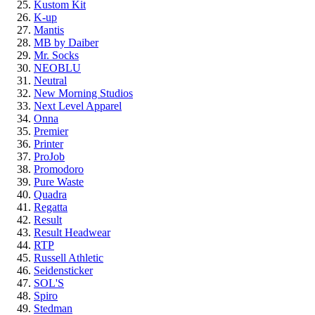
Kustom Kit
K-up
Mantis
MB by Daiber
Mr. Socks
NEOBLU
Neutral
New Morning Studios
Next Level Apparel
Onna
Premier
Printer
ProJob
Promodoro
Pure Waste
Quadra
Regatta
Result
Result Headwear
RTP
Russell Athletic
Seidensticker
SOL'S
Spiro
Stedman