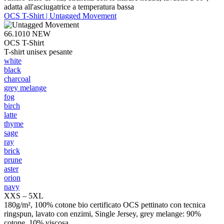
adatta all'asciugatrice a temperatura bassa
OCS T-Shirt | Untagged Movement
66.1010
NEW
OCS T-Shirt
T-shirt unisex pesante
white
black
charcoal
grey melange
fog
birch
latte
thyme
sage
ray
brick
prune
aster
orion
navy
XXS – 5XL
180g/m², 100% cotone bio certificato OCS pettinato con tecnica
ringspun, lavato con enzimi, Single Jersey, grey melange: 90%
cotone, 10% viscosa