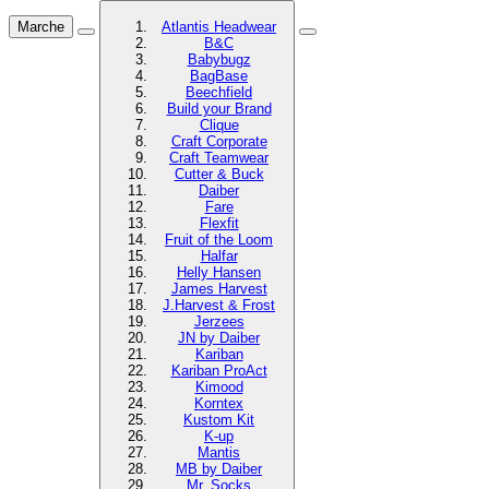
Marche
Atlantis Headwear
B&C
Babybugz
BagBase
Beechfield
Build your Brand
Clique
Craft Corporate
Craft Teamwear
Cutter & Buck
Daiber
Fare
Flexfit
Fruit of the Loom
Halfar
Helly Hansen
James Harvest
J.Harvest & Frost
Jerzees
JN by Daiber
Kariban
Kariban ProAct
Kimood
Korntex
Kustom Kit
K-up
Mantis
MB by Daiber
Mr. Socks