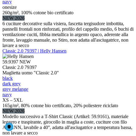
navy
onesize
260g/m², 100% cotone bio certificato
NEW 2026
6 cuciture decorative sulla visiera, fascetta tergisudore imbottita,
pannelli frontali non rinforzati, profilo del cappello medio, 6 buchi di
ventilazione cuciti, fibbia metallica in argento opaco, aderente alla
fronte, lavaggio manuale, no Stiro, non adatta all'asciugatrice, non
lavare a secco
Classic 2.0 79397 | Helly Hansen
59.9397
NEW
Classic 2.0 79397
Maglietta uomo "Classic 2.0"
black
dark grey
grey melange
navy
XS – 5XL
165g/m², 80% cotone bio certificato, 20% poliestere riciclato
NEW 2026
Modello successivo a T-Shirt Classic (Artikel: 59.9161), materiale
leggero e traspirante, girocollo in maglia a coste, cuciture con filo
AMANN, lavabile a 40°, adatta all'asciugatrice a temperatura bassa,
non lavare a secco