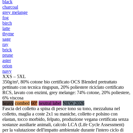
black
charcoal
grey melange
fog
birch
latte
thyme
sage
ray
brick
prune
aster
orion
navy
XXS – 5XL
350g/m², 80% cotone bio certificato OCS Blended pretrattato
pettinato con tecnica ringspun, 20% poliestere riciclato certificato
RCS, lavato con enzimi, grey melange: 74% cotone, 20% poliestere,
6% viscosa
heavy
combed
60°
neutral label
NEW 2026
Fascia del colletto a spina di pesce tono su tono, mezzaluna nel
colletto, maglia a coste 2x1 su maniche, colletto e polsino con
elastan, tocco morbido, felpato, produzione vegana certificata senza
sostanze ausiliarie animali, calcolo LCA (Life Cycle Assessment)
per la valutazione dell'impatto ambientale durante l'intero ciclo di