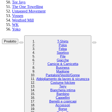
Tee Jays
The One Towelling
Untagged Movement
Vossen
Westford Mill
WK
Yoko
Prodotto
T-Shirts
Polos
Felpa
Sportivo
Pile
Giacche
Camicie & Camicetta
Business
Maglione
Pantaloni/Vestiti/Gonne
Abbigliamento da lavoro & sicurezza
Costume folclore
Terry
Biancheria intima
Bambino
Cappellini
Berretti e copricapi
Accessori
Borse