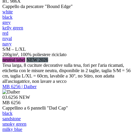
RC 986X
Cappello da pescatore "Bound Edge"
white
black
grey
kelly green
red
royal
navy
S/M – L/XL
200g/m², 100% poliestere riciclato
neutral label
NEW 2026
Tesa larga, 8 cuciture decorative sulla tesa, fori per l'aria ricamati,
etichetta con le misure neutra, disponibile in 2 taglie, taglia S/M = 56
cm, taglia L/XL = 60cm, lavabile a 30°, no Stiro, non adatta
all'asciugatrice, non lavare a secco
MB 6256 | Daiber
03.6256
NEW
MB 6256
Cappellino a 6 pannelli "Dad Cap"
black
sandstone
smoky green
milky blue