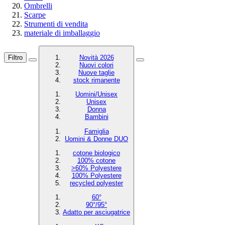
Ombrelli
Scarpe
Strumenti di vendita
materiale di imballaggio
Filtro
Novità 2026
Nuovi colori
Nuove taglie
stock rimanente
Uomini/Unisex
Unisex
Donna
Bambini
Famiglia
Uomini & Donne DUO
cotone biologico
100% cotone
>60% Polyestere
100% Polyestere
recycled polyester
60°
90°/95°
Adatto per asciugatrice