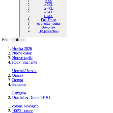
≤ XS
≥ 3XL
≥ 4XL
≥ 5XL
≥ 6XL
Fair Trade
etichetta neutra
Oeko-Tex
UV protection
Filtro
indietro
Novità 2026
Nuovi colori
Nuove taglie
stock rimanente
Uomini/Unisex
Unisex
Donna
Bambini
Famiglia
Uomini & Donne DUO
cotone biologico
100% cotone