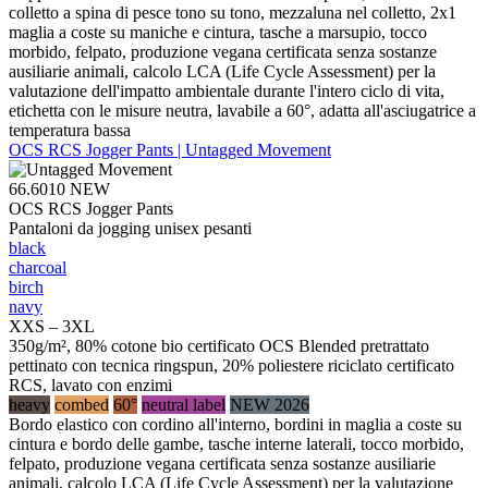
colletto a spina di pesce tono su tono, mezzaluna nel colletto, 2x1
maglia a coste su maniche e cintura, tasche a marsupio, tocco
morbido, felpato, produzione vegana certificata senza sostanze
ausiliarie animali, calcolo LCA (Life Cycle Assessment) per la
valutazione dell'impatto ambientale durante l'intero ciclo di vita,
etichetta con le misure neutra, lavabile a 60°, adatta all'asciugatrice a
temperatura bassa
OCS RCS Jogger Pants | Untagged Movement
66.6010
NEW
OCS RCS Jogger Pants
Pantaloni da jogging unisex pesanti
black
charcoal
birch
navy
XXS – 3XL
350g/m², 80% cotone bio certificato OCS Blended pretrattato
pettinato con tecnica ringspun, 20% poliestere riciclato certificato
RCS, lavato con enzimi
heavy
combed
60°
neutral label
NEW 2026
Bordo elastico con cordino all'interno, bordini in maglia a coste su
cintura e bordo delle gambe, tasche interne laterali, tocco morbido,
felpato, produzione vegana certificata senza sostanze ausiliarie
animali, calcolo LCA (Life Cycle Assessment) per la valutazione