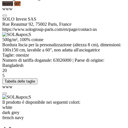
heavy
60°
www
SOLO Invest SAS
Rue Reaumur 92, 75002 Paris, France
https://www.sologroup-paris.com/en/page/contact-us
500g/m², 100% cotone
Bordura liscia per la personalizzazione (altezza 8 cm), dimensioni:
100x150 cm, lavabile a 60°, non adatta all'asciugatrice
Taglie:
onesize
Numero di tariffa doganale:
63026000
|
Paese di origine:
Bangladesh
20
5
Tabella delle taglie
www
Il prodotto è disponibile nei seguenti colori:
white
dark grey
french navy