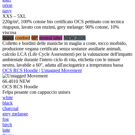
orion
navy
XXS – 5XL
220g/m², 100% cotone bio certificato OCS pettinato con tecnica
ringspun, lavato con enzimi, grey melange: 90% cotone, 10%
viscosa
heavy
combed
60°
neutral label
NEW 2026
Colletto e bordini delle maniche in maglia a coste, tocco morbido,
produzione vegana certificata senza sostanze ausiliarie animali,
calcolo LCA (Life Cycle Assessment) per la valutazione dell'impatto
ambientale durante l'intero ciclo di vita, etichetta con le misure
neutra, lavabile a 60°, adatta all'asciugatrice a temperatura bassa
OCS RCS Hoodie | Untagged Movement
66.4010
NEW
OCS RCS Hoodie
Felpa pesante con cappuccio unisex
white
black
charcoal
grey melange
fog
birch
latte