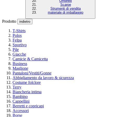
Ombrelli
Scarpe
Strumenti di vendita
materiale di imballaggio
Prodotto
indietro
T-Shirts
Polos
Felpa
Sportivo
Pile
Giacche
Camicie & Camicetta
Business
Maglione
Pantaloni/Vestiti/Gonne
Abbigliamento da lavoro & sicurezza
Costume folclore
Terry
Biancheria intima
Bambino
Cappellini
Berretti e copricapi
Accessori
Borse