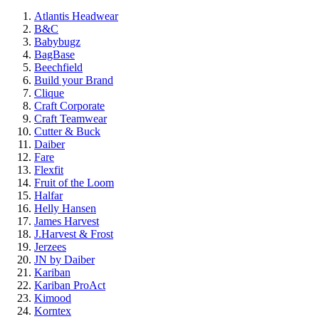
Atlantis Headwear
B&C
Babybugz
BagBase
Beechfield
Build your Brand
Clique
Craft Corporate
Craft Teamwear
Cutter & Buck
Daiber
Fare
Flexfit
Fruit of the Loom
Halfar
Helly Hansen
James Harvest
J.Harvest & Frost
Jerzees
JN by Daiber
Kariban
Kariban ProAct
Kimood
Korntex