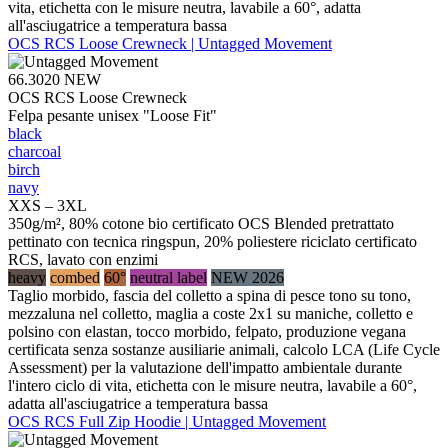
vita, etichetta con le misure neutra, lavabile a 60°, adatta
all'asciugatrice a temperatura bassa
OCS RCS Loose Crewneck | Untagged Movement
66.3020
NEW
OCS RCS Loose Crewneck
Felpa pesante unisex "Loose Fit"
black
charcoal
birch
navy
XXS – 3XL
350g/m², 80% cotone bio certificato OCS Blended pretrattato
pettinato con tecnica ringspun, 20% poliestere riciclato certificato
RCS, lavato con enzimi
heavy
combed
60°
neutral label
NEW 2026
Taglio morbido, fascia del colletto a spina di pesce tono su tono,
mezzaluna nel colletto, maglia a coste 2x1 su maniche, colletto e
polsino con elastan, tocco morbido, felpato, produzione vegana
certificata senza sostanze ausiliarie animali, calcolo LCA (Life Cycle
Assessment) per la valutazione dell'impatto ambientale durante
l'intero ciclo di vita, etichetta con le misure neutra, lavabile a 60°,
adatta all'asciugatrice a temperatura bassa
OCS RCS Full Zip Hoodie | Untagged Movement