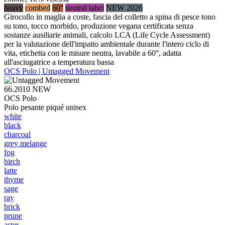
heavy
combed
60°
neutral label
NEW 2026
Girocollo in maglia a coste, fascia del colletto a spina di pesce tono
su tono, tocco morbido, produzione vegana certificata senza
sostanze ausiliarie animali, calcolo LCA (Life Cycle Assessment)
per la valutazione dell'impatto ambientale durante l'intero ciclo di
vita, etichetta con le misure neutra, lavabile a 60°, adatta
all'asciugatrice a temperatura bassa
OCS Polo | Untagged Movement
66.2010
NEW
OCS Polo
Polo pesante piqué unisex
white
black
charcoal
grey melange
fog
birch
latte
thyme
sage
ray
brick
prune
aster