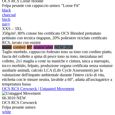
OCS RCS Loose Hoodie
Felpa pesante con cappuccio unisex "Loose Fit"
black
charcoal
birch
navy
XXS – 3XL
350g/m², 80% cotone bio certificato OCS Blended pretrattato
pettinato con tecnica ringspun, 20% poliestere riciclato certificato
RCS, lavato con enzimi
heavy
combed
60°
neutral label
NEW 2026
Taglio morbido, cappuccio foderato tono su tono con cordino piatto,
fascia del colletto a spina di pesce tono su tono, mezzaluna nel
colletto, 2x1 maglia a coste su maniche e cintura, tasca a marsupio,
tocco morbido, felpato, produzione vegana certificata senza sostanze
ausiliarie animali, calcolo LCA (Life Cycle Assessment) per la
valutazione dell'impatto ambientale durante l'intero ciclo di vita,
etichetta con le misure neutra, lavabile a 60°, adatta all'asciugatrice a
temperatura bassa
OCS RCS Crewneck | Untagged Movement
66.3010
NEW
OCS RCS Crewneck
Felpa pesante unisex
white