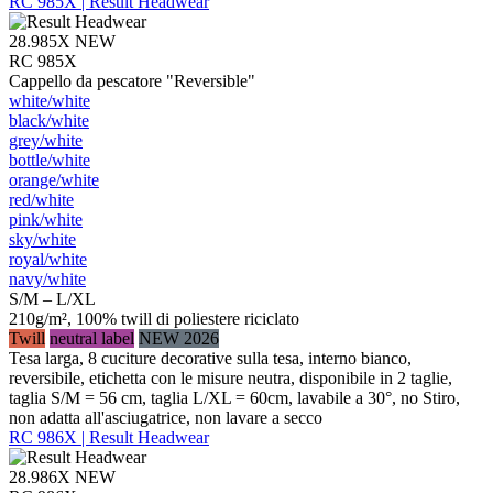
RC 985X | Result Headwear
28.985X
NEW
RC 985X
Cappello da pescatore "Reversible"
white/​white
black/​white
grey/​white
bottle/​white
orange/​white
red/​white
pink/​white
sky/​white
royal/​white
navy/​white
S/M – L/XL
210g/m², 100% twill di poliestere riciclato
Twill
neutral label
NEW 2026
Tesa larga, 8 cuciture decorative sulla tesa, interno bianco,
reversibile, etichetta con le misure neutra, disponibile in 2 taglie,
taglia S/M = 56 cm, taglia L/XL = 60cm, lavabile a 30°, no Stiro,
non adatta all'asciugatrice, non lavare a secco
RC 986X | Result Headwear
28.986X
NEW