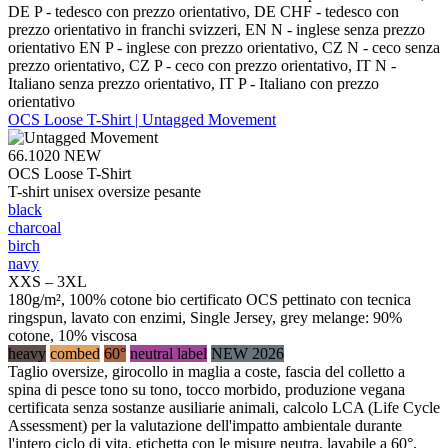
DE P - tedesco con prezzo orientativo, DE CHF - tedesco con
prezzo orientativo in franchi svizzeri, EN N - inglese senza prezzo
orientativo EN P - inglese con prezzo orientativo, CZ N - ceco senza
prezzo orientativo, CZ P - ceco con prezzo orientativo, IT N -
Italiano senza prezzo orientativo, IT P - Italiano con prezzo
orientativo
OCS Loose T-Shirt | Untagged Movement
66.1020
NEW
OCS Loose T-Shirt
T-shirt unisex oversize pesante
black
charcoal
birch
navy
XXS – 3XL
180g/m², 100% cotone bio certificato OCS pettinato con tecnica
ringspun, lavato con enzimi, Single Jersey, grey melange: 90%
cotone, 10% viscosa
heavy
combed
60°
neutral label
NEW 2026
Taglio oversize, girocollo in maglia a coste, fascia del colletto a
spina di pesce tono su tono, tocco morbido, produzione vegana
certificata senza sostanze ausiliarie animali, calcolo LCA (Life Cycle
Assessment) per la valutazione dell'impatto ambientale durante
l'intero ciclo di vita, etichetta con le misure neutra, lavabile a 60°,