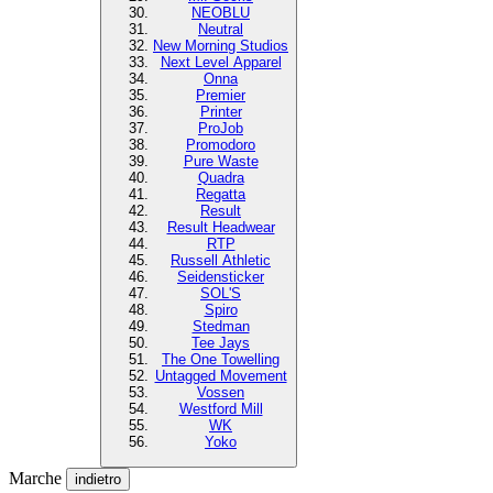
NEOBLU
Neutral
New Morning Studios
Next Level Apparel
Onna
Premier
Printer
ProJob
Promodoro
Pure Waste
Quadra
Regatta
Result
Result Headwear
RTP
Russell Athletic
Seidensticker
SOL'S
Spiro
Stedman
Tee Jays
The One Towelling
Untagged Movement
Vossen
Westford Mill
WK
Yoko
Marche
indietro