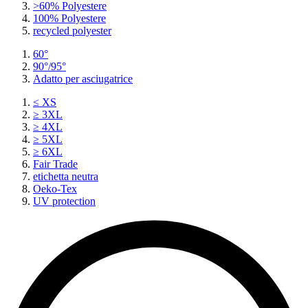
>60% Polyestere
100% Polyestere
recycled polyester
60°
90°/95°
Adatto per asciugatrice
≤ XS
≥ 3XL
≥ 4XL
≥ 5XL
≥ 6XL
Fair Trade
etichetta neutra
Oeko-Tex
UV protection