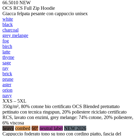
66.5010
NEW
OCS RCS Full Zip Hoodie
Giacca felpata pesante con cappuccio unisex
white
black
charcoal
grey melange
fog
birch
latte
thyme
sage
ray
brick
prune
aster
orion
navy
XXS – 5XL
350g/m², 80% cotone bio certificato OCS Blended pretrattato
pettinato con tecnica ringspun, 20% poliestere riciclato certificato
RCS, lavato con enzimi, grey melange: 74% cotone, 20% poliestere,
6% viscosa
heavy
combed
60°
neutral label
NEW 2026
Cappuccio foderato tono su tono con cordino piatto, fascia del