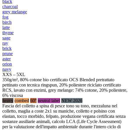
black
charcoal
grey melange
fog
birch
latte
thyme
sage
ray
brick
prune
aster
orion
navy
XXS – 5XL
350g/m², 80% cotone bio certificato OCS Blended pretrattato
pettinato con tecnica ringspun, 20% poliestere riciclato certificato
RCS, lavato con enzimi, grey melange: 74% cotone, 20% poliestere,
6% viscosa
heavy
combed
60°
neutral label
NEW 2026
Fascia del colletto a spina di pesce tono su tono, mezzaluna nel
colletto, maglia a coste 2x1 su maniche, colletto e polsino con
elastan, tocco morbido, felpato, produzione vegana certificata senza
sostanze ausiliarie animali, calcolo LCA (Life Cycle Assessment)
per la valutazione dell'impatto ambientale durante l'intero ciclo di