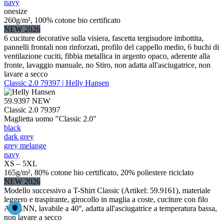
navy
onesize
260g/m², 100% cotone bio certificato
NEW 2026
6 cuciture decorative sulla visiera, fascetta tergisudore imbottita,
pannelli frontali non rinforzati, profilo del cappello medio, 6 buchi di
ventilazione cuciti, fibbia metallica in argento opaco, aderente alla
fronte, lavaggio manuale, no Stiro, non adatta all'asciugatrice, non
lavare a secco
Classic 2.0 79397 | Helly Hansen
59.9397
NEW
Classic 2.0 79397
Maglietta uomo "Classic 2.0"
black
dark grey
grey melange
navy
XS – 5XL
165g/m², 80% cotone bio certificato, 20% poliestere riciclato
NEW 2026
Modello successivo a T-Shirt Classic (Artikel: 59.9161), materiale
leggero e traspirante, girocollo in maglia a coste, cuciture con filo
AMANN, lavabile a 40°, adatta all'asciugatrice a temperatura bassa,
non lavare a secco