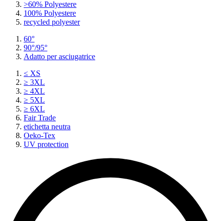
>60% Polyestere
100% Polyestere
recycled polyester
60°
90°/95°
Adatto per asciugatrice
≤ XS
≥ 3XL
≥ 4XL
≥ 5XL
≥ 6XL
Fair Trade
etichetta neutra
Oeko-Tex
UV protection