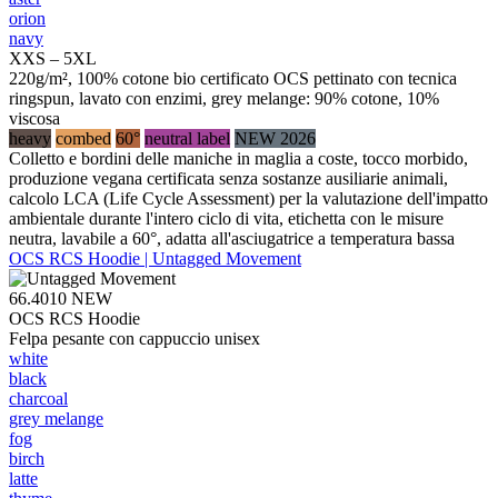
orion
navy
XXS – 5XL
220g/m², 100% cotone bio certificato OCS pettinato con tecnica
ringspun, lavato con enzimi, grey melange: 90% cotone, 10%
viscosa
heavy
combed
60°
neutral label
NEW 2026
Colletto e bordini delle maniche in maglia a coste, tocco morbido,
produzione vegana certificata senza sostanze ausiliarie animali,
calcolo LCA (Life Cycle Assessment) per la valutazione dell'impatto
ambientale durante l'intero ciclo di vita, etichetta con le misure
neutra, lavabile a 60°, adatta all'asciugatrice a temperatura bassa
OCS RCS Hoodie | Untagged Movement
66.4010
NEW
OCS RCS Hoodie
Felpa pesante con cappuccio unisex
white
black
charcoal
grey melange
fog
birch
latte