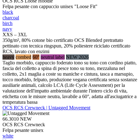
OCS RCS Loose Hoodie
Felpa pesante con cappuccio unisex "Loose Fit"
black
charcoal
birch
navy
XXS – 3XL
350g/m², 80% cotone bio certificato OCS Blended pretrattato
pettinato con tecnica ringspun, 20% poliestere riciclato certificato
RCS, lavato con enzimi
heavy
combed
60°
neutral label
NEW 2026
Taglio morbido, cappuccio foderato tono su tono con cordino piatto,
fascia del colletto a spina di pesce tono su tono, mezzaluna nel
colletto, 2x1 maglia a coste su maniche e cintura, tasca a marsupio,
tocco morbido, felpato, produzione vegana certificata senza sostanze
ausiliarie animali, calcolo LCA (Life Cycle Assessment) per la
valutazione dell'impatto ambientale durante l'intero ciclo di vita,
etichetta con le misure neutra, lavabile a 60°, adatta all'asciugatrice a
temperatura bassa
OCS RCS Crewneck | Untagged Movement
66.3010
NEW
OCS RCS Crewneck
Felpa pesante unisex
white