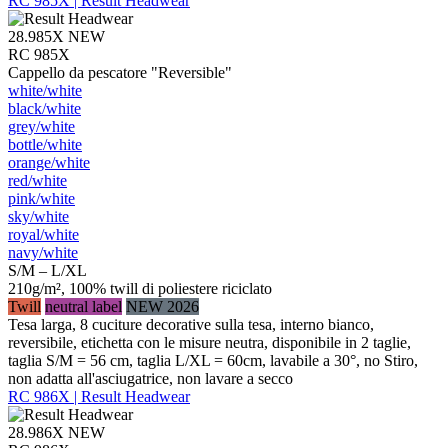
RC 985X | Result Headwear
28.985X
NEW
RC 985X
Cappello da pescatore "Reversible"
white/​white
black/​white
grey/​white
bottle/​white
orange/​white
red/​white
pink/​white
sky/​white
royal/​white
navy/​white
S/M – L/XL
210g/m², 100% twill di poliestere riciclato
Twill
neutral label
NEW 2026
Tesa larga, 8 cuciture decorative sulla tesa, interno bianco,
reversibile, etichetta con le misure neutra, disponibile in 2 taglie,
taglia S/M = 56 cm, taglia L/XL = 60cm, lavabile a 30°, no Stiro,
non adatta all'asciugatrice, non lavare a secco
RC 986X | Result Headwear
28.986X
NEW