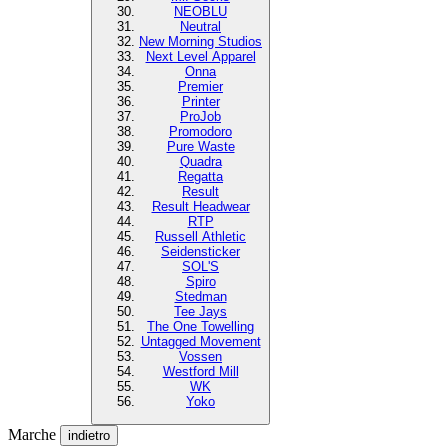
NEOBLU
Neutral
New Morning Studios
Next Level Apparel
Onna
Premier
Printer
ProJob
Promodoro
Pure Waste
Quadra
Regatta
Result
Result Headwear
RTP
Russell Athletic
Seidensticker
SOL'S
Spiro
Stedman
Tee Jays
The One Towelling
Untagged Movement
Vossen
Westford Mill
WK
Yoko
Marche
indietro