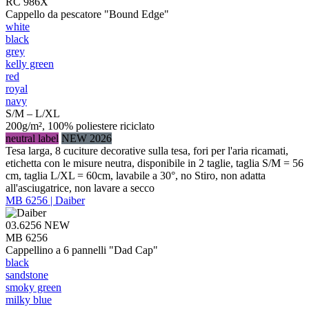
RC 986X
Cappello da pescatore "Bound Edge"
white
black
grey
kelly green
red
royal
navy
S/M – L/XL
200g/m², 100% poliestere riciclato
neutral label
NEW 2026
Tesa larga, 8 cuciture decorative sulla tesa, fori per l'aria ricamati,
etichetta con le misure neutra, disponibile in 2 taglie, taglia S/M = 56
cm, taglia L/XL = 60cm, lavabile a 30°, no Stiro, non adatta
all'asciugatrice, non lavare a secco
MB 6256 | Daiber
03.6256
NEW
MB 6256
Cappellino a 6 pannelli "Dad Cap"
black
sandstone
smoky green
milky blue