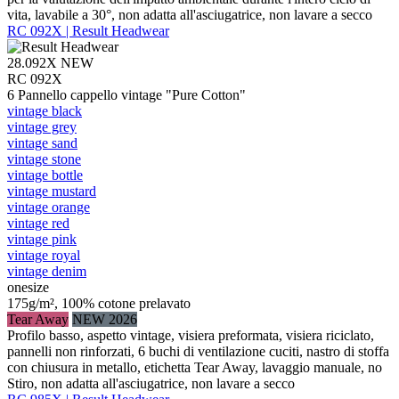
vita, lavabile a 30°, non adatta all'asciugatrice, non lavare a secco
RC 092X | Result Headwear
28.092X
NEW
RC 092X
6 Pannello cappello vintage "Pure Cotton"
vintage black
vintage grey
vintage sand
vintage stone
vintage bottle
vintage mustard
vintage orange
vintage red
vintage pink
vintage royal
vintage denim
onesize
175g/m², 100% cotone prelavato
Tear Away
NEW 2026
Profilo basso, aspetto vintage, visiera preformata, visiera riciclato,
pannelli non rinforzati, 6 buchi di ventilazione cuciti, nastro di stoffa
con chiusura in metallo, etichetta Tear Away, lavaggio manuale, no
Stiro, non adatta all'asciugatrice, non lavare a secco