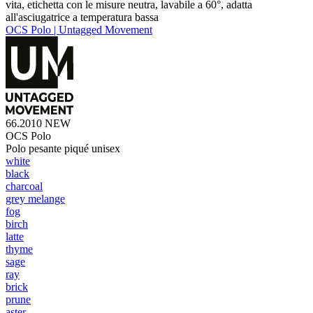
vita, etichetta con le misure neutra, lavabile a 60°, adatta
all'asciugatrice a temperatura bassa
OCS Polo | Untagged Movement
66.2010
NEW
OCS Polo
Polo pesante piqué unisex
white
black
charcoal
grey melange
fog
birch
latte
thyme
sage
ray
brick
prune
aster