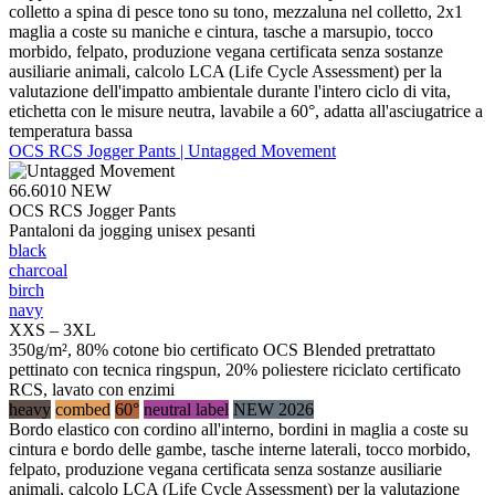
colletto a spina di pesce tono su tono, mezzaluna nel colletto, 2x1
maglia a coste su maniche e cintura, tasche a marsupio, tocco
morbido, felpato, produzione vegana certificata senza sostanze
ausiliarie animali, calcolo LCA (Life Cycle Assessment) per la
valutazione dell'impatto ambientale durante l'intero ciclo di vita,
etichetta con le misure neutra, lavabile a 60°, adatta all'asciugatrice a
temperatura bassa
OCS RCS Jogger Pants | Untagged Movement
66.6010
NEW
OCS RCS Jogger Pants
Pantaloni da jogging unisex pesanti
black
charcoal
birch
navy
XXS – 3XL
350g/m², 80% cotone bio certificato OCS Blended pretrattato
pettinato con tecnica ringspun, 20% poliestere riciclato certificato
RCS, lavato con enzimi
heavy
combed
60°
neutral label
NEW 2026
Bordo elastico con cordino all'interno, bordini in maglia a coste su
cintura e bordo delle gambe, tasche interne laterali, tocco morbido,
felpato, produzione vegana certificata senza sostanze ausiliarie
animali, calcolo LCA (Life Cycle Assessment) per la valutazione