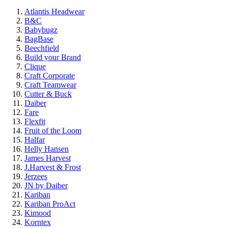
Atlantis Headwear
B&C
Babybugz
BagBase
Beechfield
Build your Brand
Clique
Craft Corporate
Craft Teamwear
Cutter & Buck
Daiber
Fare
Flexfit
Fruit of the Loom
Halfar
Helly Hansen
James Harvest
J.Harvest & Frost
Jerzees
JN by Daiber
Kariban
Kariban ProAct
Kimood
Korntex