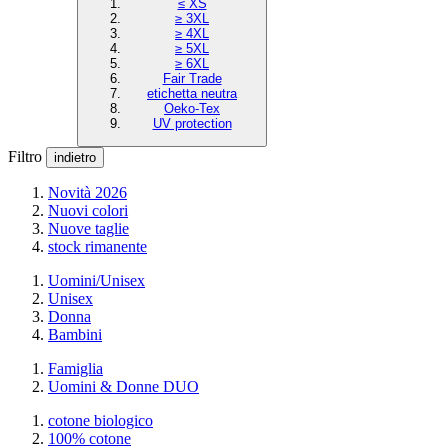
≤ XS
≥ 3XL
≥ 4XL
≥ 5XL
≥ 6XL
Fair Trade
etichetta neutra
Oeko-Tex
UV protection
Filtro
indietro
Novità 2026
Nuovi colori
Nuove taglie
stock rimanente
Uomini/Unisex
Unisex
Donna
Bambini
Famiglia
Uomini & Donne DUO
cotone biologico
100% cotone