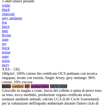
T-shirt unisex pesante
white
black
charcoal
grey melange
fog
birch
latte
thyme
sage
ray
brick
prune
aster
orion
navy
XXS – 5XL
180g/m², 100% cotone bio certificato OCS pettinato con tecnica
ringspun, lavato con enzimi, Single Jersey, grey melange: 90%
cotone, 10% viscosa
heavy
combed
60°
neutral label
NEW 2026
Girocollo in maglia a coste, fascia del colletto a spina di pesce tono
su tono, tocco morbido, produzione vegana certificata senza
sostanze ausiliarie animali, calcolo LCA (Life Cycle Assessment)
per la valutazione dell'impatto ambientale durante l'intero ciclo di