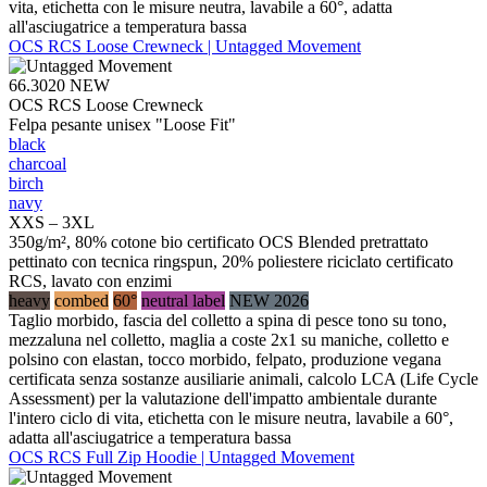
vita, etichetta con le misure neutra, lavabile a 60°, adatta
all'asciugatrice a temperatura bassa
OCS RCS Loose Crewneck | Untagged Movement
66.3020
NEW
OCS RCS Loose Crewneck
Felpa pesante unisex "Loose Fit"
black
charcoal
birch
navy
XXS – 3XL
350g/m², 80% cotone bio certificato OCS Blended pretrattato
pettinato con tecnica ringspun, 20% poliestere riciclato certificato
RCS, lavato con enzimi
heavy
combed
60°
neutral label
NEW 2026
Taglio morbido, fascia del colletto a spina di pesce tono su tono,
mezzaluna nel colletto, maglia a coste 2x1 su maniche, colletto e
polsino con elastan, tocco morbido, felpato, produzione vegana
certificata senza sostanze ausiliarie animali, calcolo LCA (Life Cycle
Assessment) per la valutazione dell'impatto ambientale durante
l'intero ciclo di vita, etichetta con le misure neutra, lavabile a 60°,
adatta all'asciugatrice a temperatura bassa
OCS RCS Full Zip Hoodie | Untagged Movement