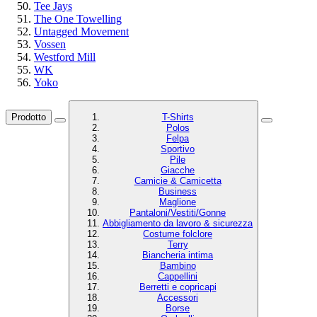
Tee Jays
The One Towelling
Untagged Movement
Vossen
Westford Mill
WK
Yoko
Prodotto
T-Shirts
Polos
Felpa
Sportivo
Pile
Giacche
Camicie & Camicetta
Business
Maglione
Pantaloni/Vestiti/Gonne
Abbigliamento da lavoro & sicurezza
Costume folclore
Terry
Biancheria intima
Bambino
Cappellini
Berretti e copricapi
Accessori
Borse