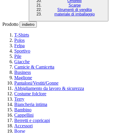
Ombrelli
Scarpe
Strumenti di vendita
materiale di imballaggio
Prodotto
indietro
T-Shirts
Polos
Felpa
Sportivo
Pile
Giacche
Camicie & Camicetta
Business
Maglione
Pantaloni/Vestiti/Gonne
Abbigliamento da lavoro & sicurezza
Costume folclore
Terry
Biancheria intima
Bambino
Cappellini
Berretti e copricapi
Accessori
Borse