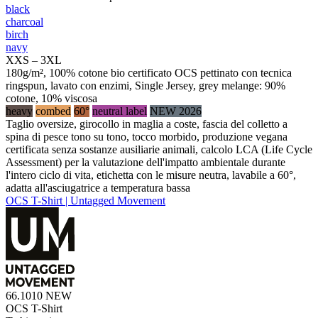
black
charcoal
birch
navy
XXS – 3XL
180g/m², 100% cotone bio certificato OCS pettinato con tecnica
ringspun, lavato con enzimi, Single Jersey, grey melange: 90%
cotone, 10% viscosa
heavy
combed
60°
neutral label
NEW 2026
Taglio oversize, girocollo in maglia a coste, fascia del colletto a
spina di pesce tono su tono, tocco morbido, produzione vegana
certificata senza sostanze ausiliarie animali, calcolo LCA (Life Cycle
Assessment) per la valutazione dell'impatto ambientale durante
l'intero ciclo di vita, etichetta con le misure neutra, lavabile a 60°,
adatta all'asciugatrice a temperatura bassa
OCS T-Shirt | Untagged Movement
66.1010
NEW
OCS T-Shirt