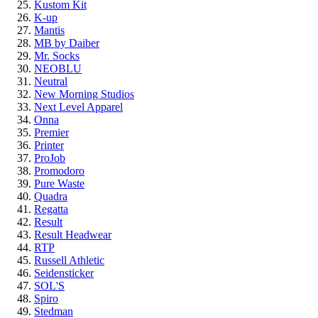
Kustom Kit
K-up
Mantis
MB by Daiber
Mr. Socks
NEOBLU
Neutral
New Morning Studios
Next Level Apparel
Onna
Premier
Printer
ProJob
Promodoro
Pure Waste
Quadra
Regatta
Result
Result Headwear
RTP
Russell Athletic
Seidensticker
SOL'S
Spiro
Stedman