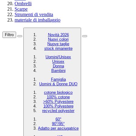
Ombrelli
Scarpe
Strumenti di vendita
materiale di imballaggio
Filtro
Novità 2026
Nuovi colori
Nuove taglie
stock rimanente
Uomini/Unisex
Unisex
Donna
Bambini
Famiglia
Uomini & Donne DUO
cotone biologico
100% cotone
>60% Polyestere
100% Polyestere
recycled polyester
60°
90°/95°
Adatto per asciugatrice