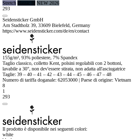
Stretch
classic fit
NEW 2026
293
Seidensticker GmbH
Am Stadtholz 39, 33609 Bielefeld, Germany
https://www.seidensticker.com/de/en/contact
155g/m², 93%
poliestere
, 7% Spandex
Taglio classico,
colletto Kent
, polsini regolabili con 2 bottoni,
lavabile a 30°, non dev'essere stirata, non adatta all'asciugatrice
Taglie:
39
–
40
–
41
–
42
–
43
–
44
–
45
–
46
–
47
–
48
Numero di tariffa doganale:
62053000
|
Paese di origine:
Vietnam
8
1
293
Il prodotto è disponibile nei seguenti colori:
white