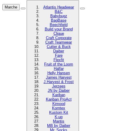
Marche
Atlantis Headwear
B&C
Babybugz
BagBase
Beechfield
Build your Brand
Clique
Craft Corporate
Craft Teamwear
Cutter & Buck
Daiber
Fare
Flexfit
Fruit of the Loom
Halfar
Helly Hansen
James Harvest
J.Harvest & Frost
Jerzees
JN by Daiber
Kariban
Kariban ProAct
Kimood
Korntex
Kustom Kit
K-up
Mantis
MB by Daiber
Mr. Socks