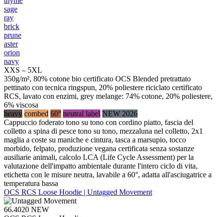
thyme
sage
ray
brick
prune
aster
orion
navy
XXS – 5XL
350g/m², 80% cotone bio certificato OCS Blended pretrattato
pettinato con tecnica ringspun, 20% poliestere riciclato certificato
RCS, lavato con enzimi, grey melange: 74% cotone, 20% poliestere,
6% viscosa
heavy
combed
60°
neutral label
NEW 2026
Cappuccio foderato tono su tono con cordino piatto, fascia del
colletto a spina di pesce tono su tono, mezzaluna nel colletto, 2x1
maglia a coste su maniche e cintura, tasca a marsupio, tocco
morbido, felpato, produzione vegana certificata senza sostanze
ausiliarie animali, calcolo LCA (Life Cycle Assessment) per la
valutazione dell'impatto ambientale durante l'intero ciclo di vita,
etichetta con le misure neutra, lavabile a 60°, adatta all'asciugatrice a
temperatura bassa
OCS RCS Loose Hoodie | Untagged Movement
66.4020
NEW