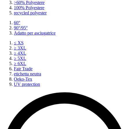
>60% Polyestere
100% Polyestere
recycled polyester
60°
90°/95°
Adatto per asciugatrice
≤ XS
≥ 3XL
≥ 4XL
≥ 5XL
≥ 6XL
Fair Trade
etichetta neutra
Oeko-Tex
UV protection