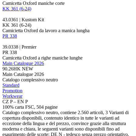
Camicetta Oxford maniche corte
KK 361 (6-24)
43.0361 | Kustom Kit
KK 361 (6-24)
Camicietta Oxford da lavoro a manica lungha
PR 338
39.0338 | Premier
PR 338
Camicetta Oxford a righe maniche lunghe
Main Catalogue 2026
90.26HK
NEW
Main Catalogue 2026
Catalogo complessivo neutro
Standard
Promotion
Workwear
CZ P – EN P
100% carta FSC, 504 pagine
Catalogo complessivo neutro, contiene 2.560 articoli, 3 Varianti di
copertura disponibili, contenuto identico in tutte le varianti ad
eccezione della lingua e del prezzo, convince grazie alla struttura
moderna e chiara, le seguenti varianti sono disponibili fino ad
esaurimento delle scorte: DE N - tedesco senza prezzo orientativo,