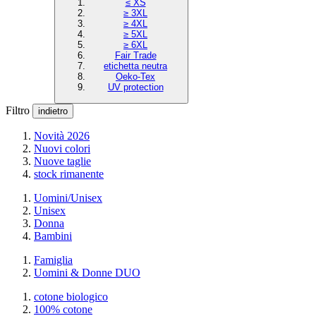
≤ XS
≥ 3XL
≥ 4XL
≥ 5XL
≥ 6XL
Fair Trade
etichetta neutra
Oeko-Tex
UV protection
Filtro
indietro
Novità 2026
Nuovi colori
Nuove taglie
stock rimanente
Uomini/Unisex
Unisex
Donna
Bambini
Famiglia
Uomini & Donne DUO
cotone biologico
100% cotone