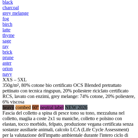
black
charcoal
grey melange
fog
birch
latte
thyme
sage
ray
brick
prune
aster
orion
navy
XXS – 5XL
350g/m², 80% cotone bio certificato OCS Blended pretrattato
pettinato con tecnica ringspun, 20% poliestere riciclato certificato
RCS, lavato con enzimi, grey melange: 74% cotone, 20% poliestere,
6% viscosa
heavy
combed
60°
neutral label
NEW 2026
Fascia del colletto a spina di pesce tono su tono, mezzaluna nel
colletto, maglia a coste 2x1 su maniche, colletto e polsino con
elastan, tocco morbido, felpato, produzione vegana certificata senza
sostanze ausiliarie animali, calcolo LCA (Life Cycle Assessment)
per la valutazione dell'impatto ambientale durante l'intero ciclo di