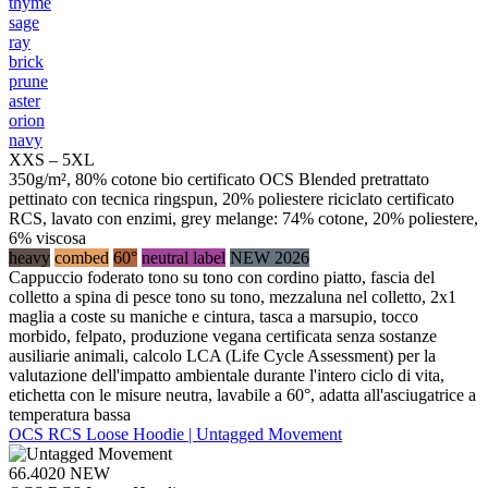
thyme
sage
ray
brick
prune
aster
orion
navy
XXS – 5XL
350g/m², 80% cotone bio certificato OCS Blended pretrattato
pettinato con tecnica ringspun, 20% poliestere riciclato certificato
RCS, lavato con enzimi, grey melange: 74% cotone, 20% poliestere,
6% viscosa
heavy
combed
60°
neutral label
NEW 2026
Cappuccio foderato tono su tono con cordino piatto, fascia del
colletto a spina di pesce tono su tono, mezzaluna nel colletto, 2x1
maglia a coste su maniche e cintura, tasca a marsupio, tocco
morbido, felpato, produzione vegana certificata senza sostanze
ausiliarie animali, calcolo LCA (Life Cycle Assessment) per la
valutazione dell'impatto ambientale durante l'intero ciclo di vita,
etichetta con le misure neutra, lavabile a 60°, adatta all'asciugatrice a
temperatura bassa
OCS RCS Loose Hoodie | Untagged Movement
66.4020
NEW