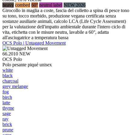
heavy
combed
60°
neutral label
NEW 2026
Girocollo in maglia a coste, fascia del colletto a spina di pesce tono
su tono, tocco morbido, produzione vegana certificata senza
sostanze ausiliarie animali, calcolo LCA (Life Cycle Assessment)
per la valutazione dell'impatto ambientale durante l'intero ciclo di
vita, etichetta con le misure neutra, lavabile a 60°, adatta
all'asciugatrice a temperatura bassa
OCS Polo | Untagged Movement
66.2010
NEW
OCS Polo
Polo pesante piqué unisex
white
black
charcoal
grey melange
fog
birch
latte
thyme
sage
ray
brick
prune