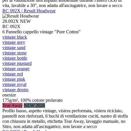
per la valutazione dell'impatto ambientale durante l'intero ciclo di
vita, lavabile a 30°, non adatta all'asciugatrice, non lavare a secco
RC 092X | Result Headwear
28.092X
NEW
RC 092X
6 Pannello cappello vintage "Pure Cotton"
vintage black
vintage grey
vintage sand
vintage stone
vintage bottle
vintage mustard
vintage orange
vintage red
vintage pink
vintage royal
vintage denim
onesize
175g/m², 100% cotone prelavato
Tear Away
NEW 2026
Profilo basso, aspetto vintage, visiera preformata, visiera riciclato,
pannelli non rinforzati, 6 buchi di ventilazione cuciti, nastro di stoffa
con chiusura in metallo, etichetta Tear Away, lavaggio manuale, no
Stiro, non adatta all'asciugatrice, non lavare a secco