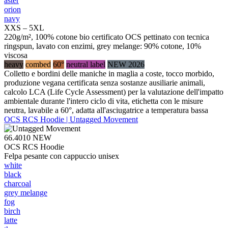
aster
orion
navy
XXS – 5XL
220g/m², 100% cotone bio certificato OCS pettinato con tecnica
ringspun, lavato con enzimi, grey melange: 90% cotone, 10%
viscosa
heavy
combed
60°
neutral label
NEW 2026
Colletto e bordini delle maniche in maglia a coste, tocco morbido,
produzione vegana certificata senza sostanze ausiliarie animali,
calcolo LCA (Life Cycle Assessment) per la valutazione dell'impatto
ambientale durante l'intero ciclo di vita, etichetta con le misure
neutra, lavabile a 60°, adatta all'asciugatrice a temperatura bassa
OCS RCS Hoodie | Untagged Movement
66.4010
NEW
OCS RCS Hoodie
Felpa pesante con cappuccio unisex
white
black
charcoal
grey melange
fog
birch
latte