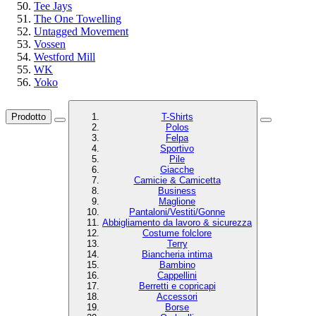
Tee Jays
The One Towelling
Untagged Movement
Vossen
Westford Mill
WK
Yoko
Prodotto
T-Shirts
Polos
Felpa
Sportivo
Pile
Giacche
Camicie & Camicetta
Business
Maglione
Pantaloni/Vestiti/Gonne
Abbigliamento da lavoro & sicurezza
Costume folclore
Terry
Biancheria intima
Bambino
Cappellini
Berretti e copricapi
Accessori
Borse