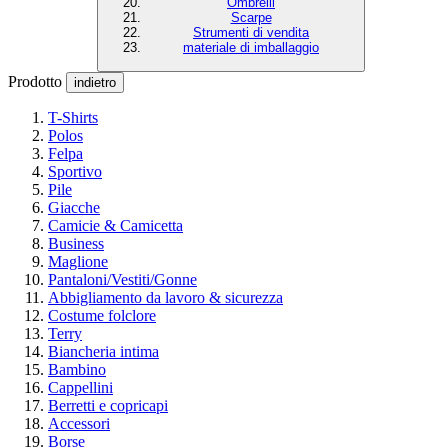
Ombrelli
Scarpe
Strumenti di vendita
materiale di imballaggio
Prodotto
indietro
T-Shirts
Polos
Felpa
Sportivo
Pile
Giacche
Camicie & Camicetta
Business
Maglione
Pantaloni/Vestiti/Gonne
Abbigliamento da lavoro & sicurezza
Costume folclore
Terry
Biancheria intima
Bambino
Cappellini
Berretti e copricapi
Accessori
Borse