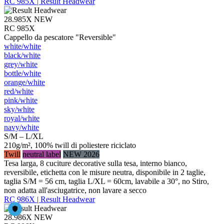
RC 985X | Result Headwear
28.985X
NEW
RC 985X
Cappello da pescatore "Reversible"
white/​white
black/​white
grey/​white
bottle/​white
orange/​white
red/​white
pink/​white
sky/​white
royal/​white
navy/​white
S/M – L/XL
210g/m², 100% twill di poliestere riciclato
Twill
neutral label
NEW 2026
Tesa larga, 8 cuciture decorative sulla tesa, interno bianco,
reversibile, etichetta con le misure neutra, disponibile in 2 taglie,
taglia S/M = 56 cm, taglia L/XL = 60cm, lavabile a 30°, no Stiro,
non adatta all'asciugatrice, non lavare a secco
RC 986X | Result Headwear
28.986X
NEW