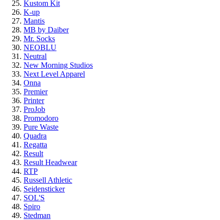
Kustom Kit
K-up
Mantis
MB by Daiber
Mr. Socks
NEOBLU
Neutral
New Morning Studios
Next Level Apparel
Onna
Premier
Printer
ProJob
Promodoro
Pure Waste
Quadra
Regatta
Result
Result Headwear
RTP
Russell Athletic
Seidensticker
SOL'S
Spiro
Stedman