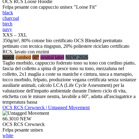
OCS RCS Loose Hoodie
Felpa pesante con cappuccio unisex "Loose Fit"
black
charcoal
birch
navy
XXS – 3XL
350g/m², 80% cotone bio certificato OCS Blended pretrattato
pettinato con tecnica ringspun, 20% poliestere riciclato certificato
RCS, lavato con enzimi
heavy
combed
60°
neutral label
NEW 2026
Taglio morbido, cappuccio foderato tono su tono con cordino piatto,
fascia del colletto a spina di pesce tono su tono, mezzaluna nel
colletto, 2x1 maglia a coste su maniche e cintura, tasca a marsupio,
tocco morbido, felpato, produzione vegana certificata senza sostanze
ausiliarie animali, calcolo LCA (Life Cycle Assessment) per la
valutazione dell'impatto ambientale durante l'intero ciclo di vita,
etichetta con le misure neutra, lavabile a 60°, adatta all'asciugatrice a
temperatura bassa
OCS RCS Crewneck | Untagged Movement
66.3010
NEW
OCS RCS Crewneck
Felpa pesante unisex
white