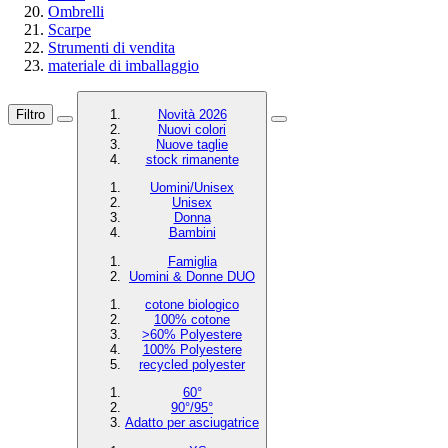
Ombrelli
Scarpe
Strumenti di vendita
materiale di imballaggio
Filtro
Novità 2026
Nuovi colori
Nuove taglie
stock rimanente
Uomini/Unisex
Unisex
Donna
Bambini
Famiglia
Uomini & Donne DUO
cotone biologico
100% cotone
>60% Polyestere
100% Polyestere
recycled polyester
60°
90°/95°
Adatto per asciugatrice