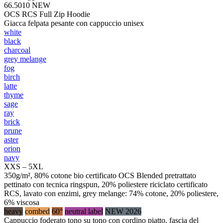
66.5010
NEW
OCS RCS Full Zip Hoodie
Giacca felpata pesante con cappuccio unisex
white
black
charcoal
grey melange
fog
birch
latte
thyme
sage
ray
brick
prune
aster
orion
navy
XXS – 5XL
350g/m², 80% cotone bio certificato OCS Blended pretrattato
pettinato con tecnica ringspun, 20% poliestere riciclato certificato
RCS, lavato con enzimi, grey melange: 74% cotone, 20% poliestere,
6% viscosa
heavy
combed
60°
neutral label
NEW 2026
Cappuccio foderato tono su tono con cordino piatto, fascia del