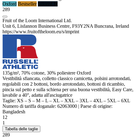
Oxford
Bestseller
tailored fit
289
Fruit of the Loom International Ltd.
Unit 6, Lisfannon Business Centre, F93Y2NA Buncrana, Ireland
https://www.fruitoftheloom.eu/s/imprint
135g/m², 70% cotone, 30%
poliestere
Oxford
Vestibilità sfiancata, colletto classico camicetta, polsini arrotondati,
regolabili con 2 bottoni, bordo arrotondato, bottoni di ricambio,
pincia
sul petto e sulla schiena per una buona vestibilità, Easy Care,
lavabile a 40°, adatta all'asciugatrice
Taglie:
XS
–
S
–
M
–
L
–
XL
–
XXL
–
3XL
–
4XL
–
5XL
–
6XL
Numero di tariffa doganale:
62063000
|
Paese di origine:
Bangladesh
12
1
Tabella delle taglie
289