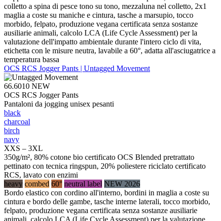
colletto a spina di pesce tono su tono, mezzaluna nel colletto, 2x1
maglia a coste su maniche e cintura, tasche a marsupio, tocco
morbido, felpato, produzione vegana certificata senza sostanze
ausiliarie animali, calcolo LCA (Life Cycle Assessment) per la
valutazione dell'impatto ambientale durante l'intero ciclo di vita,
etichetta con le misure neutra, lavabile a 60°, adatta all'asciugatrice a
temperatura bassa
OCS RCS Jogger Pants | Untagged Movement
66.6010
NEW
OCS RCS Jogger Pants
Pantaloni da jogging unisex pesanti
black
charcoal
birch
navy
XXS – 3XL
350g/m², 80% cotone bio certificato OCS Blended pretrattato
pettinato con tecnica ringspun, 20% poliestere riciclato certificato
RCS, lavato con enzimi
heavy
combed
60°
neutral label
NEW 2026
Bordo elastico con cordino all'interno, bordini in maglia a coste su
cintura e bordo delle gambe, tasche interne laterali, tocco morbido,
felpato, produzione vegana certificata senza sostanze ausiliarie
animali, calcolo LCA (Life Cycle Assessment) per la valutazione