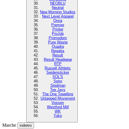
NEOBLU
Neutral
New Morning Studios
Next Level Apparel
Onna
Premier
Printer
ProJob
Promodoro
Pure Waste
Quadra
Regatta
Result
Result Headwear
RTP
Russell Athletic
Seidensticker
SOL'S
Spiro
Stedman
Tee Jays
The One Towelling
Untagged Movement
Vossen
Westford Mill
WK
Yoko
Marche
indietro