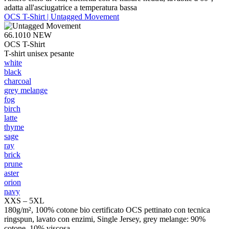
adatta all'asciugatrice a temperatura bassa
OCS T-Shirt | Untagged Movement
66.1010
NEW
OCS T-Shirt
T-shirt unisex pesante
white
black
charcoal
grey melange
fog
birch
latte
thyme
sage
ray
brick
prune
aster
orion
navy
XXS – 5XL
180g/m², 100% cotone bio certificato OCS pettinato con tecnica
ringspun, lavato con enzimi, Single Jersey, grey melange: 90%
cotone, 10% viscosa