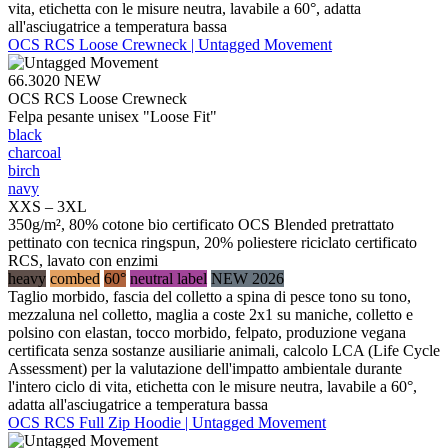
vita, etichetta con le misure neutra, lavabile a 60°, adatta
all'asciugatrice a temperatura bassa
OCS RCS Loose Crewneck | Untagged Movement
66.3020
NEW
OCS RCS Loose Crewneck
Felpa pesante unisex "Loose Fit"
black
charcoal
birch
navy
XXS – 3XL
350g/m², 80% cotone bio certificato OCS Blended pretrattato
pettinato con tecnica ringspun, 20% poliestere riciclato certificato
RCS, lavato con enzimi
heavy
combed
60°
neutral label
NEW 2026
Taglio morbido, fascia del colletto a spina di pesce tono su tono,
mezzaluna nel colletto, maglia a coste 2x1 su maniche, colletto e
polsino con elastan, tocco morbido, felpato, produzione vegana
certificata senza sostanze ausiliarie animali, calcolo LCA (Life Cycle
Assessment) per la valutazione dell'impatto ambientale durante
l'intero ciclo di vita, etichetta con le misure neutra, lavabile a 60°,
adatta all'asciugatrice a temperatura bassa
OCS RCS Full Zip Hoodie | Untagged Movement