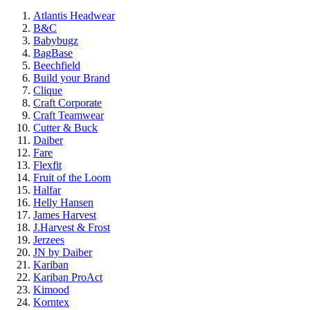
Atlantis Headwear
B&C
Babybugz
BagBase
Beechfield
Build your Brand
Clique
Craft Corporate
Craft Teamwear
Cutter & Buck
Daiber
Fare
Flexfit
Fruit of the Loom
Halfar
Helly Hansen
James Harvest
J.Harvest & Frost
Jerzees
JN by Daiber
Kariban
Kariban ProAct
Kimood
Korntex