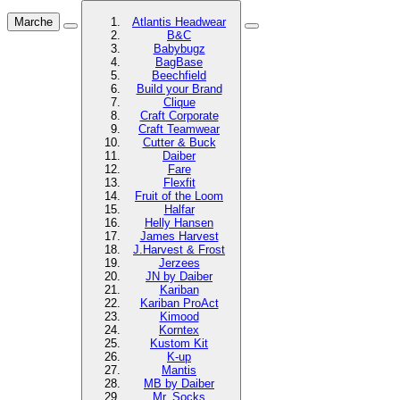
Marche
Atlantis Headwear
B&C
Babybugz
BagBase
Beechfield
Build your Brand
Clique
Craft Corporate
Craft Teamwear
Cutter & Buck
Daiber
Fare
Flexfit
Fruit of the Loom
Halfar
Helly Hansen
James Harvest
J.Harvest & Frost
Jerzees
JN by Daiber
Kariban
Kariban ProAct
Kimood
Korntex
Kustom Kit
K-up
Mantis
MB by Daiber
Mr. Socks