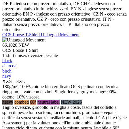
DE P - tedesco con prezzo orientativo, DE CHF - tedesco con
prezzo orientativo in franchi svizzeri, EN N - inglese senza prezzo
orientativo EN P - inglese con prezzo orientativo, CZ N - ceco senza
prezzo orientativo, CZ P - ceco con prezzo orientativo, IT N -
Italiano senza prezzo orientativo, IT P - Italiano con prezzo
orientativo
OCS Loose T-Shirt | Untagged Movement
66.1020
NEW
OCS Loose T-Shirt
T-shirt unisex oversize pesante
black
charcoal
birch
navy
XXS – 3XL
180g/m², 100% cotone bio certificato OCS pettinato con tecnica
ringspun, lavato con enzimi, Single Jersey, grey melange: 90%
cotone, 10% viscosa
heavy
combed
60°
neutral label
NEW 2026
Taglio oversize, girocollo in maglia a coste, fascia del colletto a
spina di pesce tono su tono, tocco morbido, produzione vegana
certificata senza sostanze ausiliarie animali, calcolo LCA (Life Cycle
Assessment) per la valutazione dell'impatto ambientale durante
l'intero ciclo di vita, etichetta con le misure neutra, lavabile a 60°,