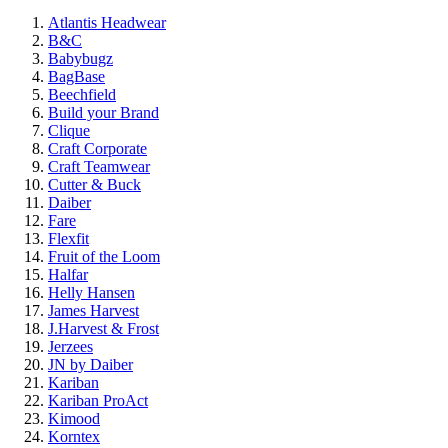
Atlantis Headwear
B&C
Babybugz
BagBase
Beechfield
Build your Brand
Clique
Craft Corporate
Craft Teamwear
Cutter & Buck
Daiber
Fare
Flexfit
Fruit of the Loom
Halfar
Helly Hansen
James Harvest
J.Harvest & Frost
Jerzees
JN by Daiber
Kariban
Kariban ProAct
Kimood
Korntex