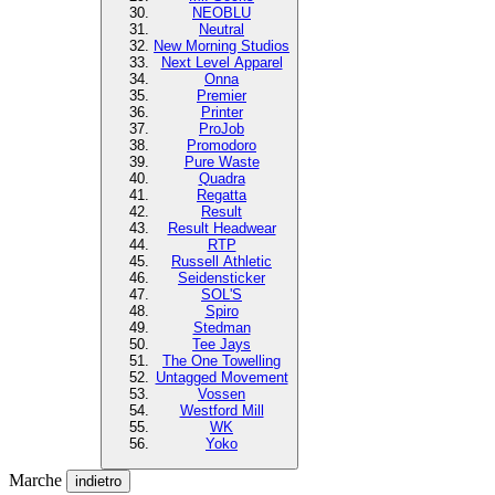
NEOBLU
Neutral
New Morning Studios
Next Level Apparel
Onna
Premier
Printer
ProJob
Promodoro
Pure Waste
Quadra
Regatta
Result
Result Headwear
RTP
Russell Athletic
Seidensticker
SOL'S
Spiro
Stedman
Tee Jays
The One Towelling
Untagged Movement
Vossen
Westford Mill
WK
Yoko
Marche
indietro