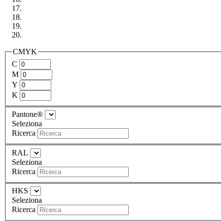
CMYK
C
M
Y
K
Pantone®
Seleziona
Ricerca
RAL
Seleziona
Ricerca
HKS
Seleziona
Ricerca