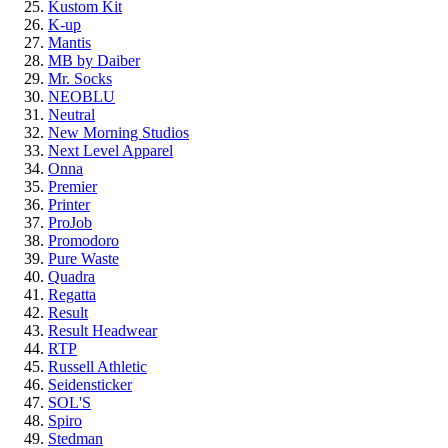
Kustom Kit
K-up
Mantis
MB by Daiber
Mr. Socks
NEOBLU
Neutral
New Morning Studios
Next Level Apparel
Onna
Premier
Printer
ProJob
Promodoro
Pure Waste
Quadra
Regatta
Result
Result Headwear
RTP
Russell Athletic
Seidensticker
SOL'S
Spiro
Stedman