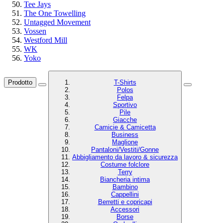
Tee Jays
The One Towelling
Untagged Movement
Vossen
Westford Mill
WK
Yoko
Prodotto
T-Shirts
Polos
Felpa
Sportivo
Pile
Giacche
Camicie & Camicetta
Business
Maglione
Pantaloni/Vestiti/Gonne
Abbigliamento da lavoro & sicurezza
Costume folclore
Terry
Biancheria intima
Bambino
Cappellini
Berretti e copricapi
Accessori
Borse