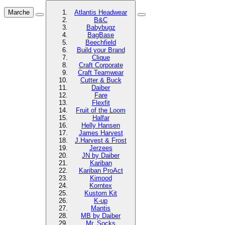
Marche
Atlantis Headwear
B&C
Babybugz
BagBase
Beechfield
Build your Brand
Clique
Craft Corporate
Craft Teamwear
Cutter & Buck
Daiber
Fare
Flexfit
Fruit of the Loom
Halfar
Helly Hansen
James Harvest
J.Harvest & Frost
Jerzees
JN by Daiber
Kariban
Kariban ProAct
Kimood
Korntex
Kustom Kit
K-up
Mantis
MB by Daiber
Mr. Socks