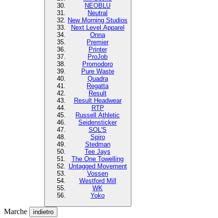
NEOBLU
Neutral
New Morning Studios
Next Level Apparel
Onna
Premier
Printer
ProJob
Promodoro
Pure Waste
Quadra
Regatta
Result
Result Headwear
RTP
Russell Athletic
Seidensticker
SOL'S
Spiro
Stedman
Tee Jays
The One Towelling
Untagged Movement
Vossen
Westford Mill
WK
Yoko
Marche
indietro