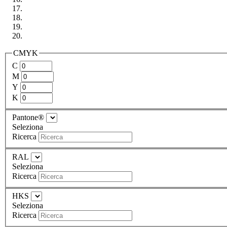
CMYK
C
M
Y
K
Pantone®
Seleziona
Ricerca
RAL
Seleziona
Ricerca
HKS
Seleziona
Ricerca