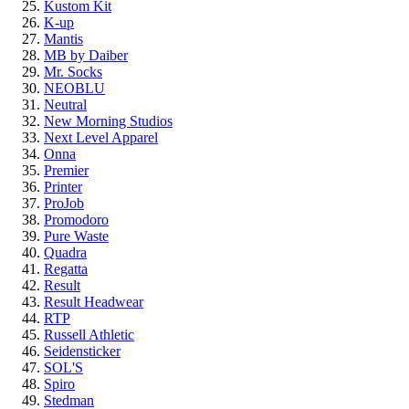
Kustom Kit
K-up
Mantis
MB by Daiber
Mr. Socks
NEOBLU
Neutral
New Morning Studios
Next Level Apparel
Onna
Premier
Printer
ProJob
Promodoro
Pure Waste
Quadra
Regatta
Result
Result Headwear
RTP
Russell Athletic
Seidensticker
SOL'S
Spiro
Stedman