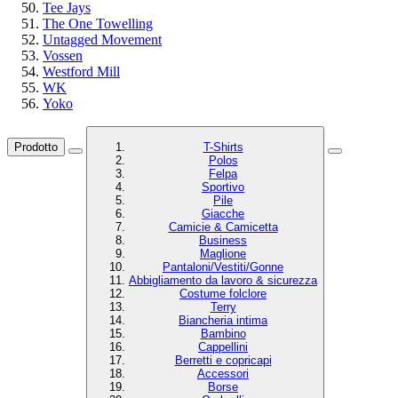
Tee Jays
The One Towelling
Untagged Movement
Vossen
Westford Mill
WK
Yoko
Prodotto
T-Shirts
Polos
Felpa
Sportivo
Pile
Giacche
Camicie & Camicetta
Business
Maglione
Pantaloni/Vestiti/Gonne
Abbigliamento da lavoro & sicurezza
Costume folclore
Terry
Biancheria intima
Bambino
Cappellini
Berretti e copricapi
Accessori
Borse