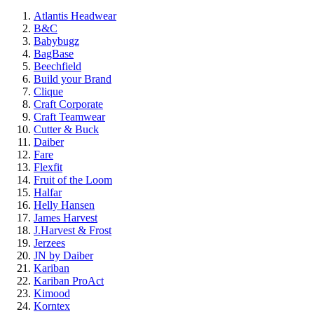
Atlantis Headwear
B&C
Babybugz
BagBase
Beechfield
Build your Brand
Clique
Craft Corporate
Craft Teamwear
Cutter & Buck
Daiber
Fare
Flexfit
Fruit of the Loom
Halfar
Helly Hansen
James Harvest
J.Harvest & Frost
Jerzees
JN by Daiber
Kariban
Kariban ProAct
Kimood
Korntex