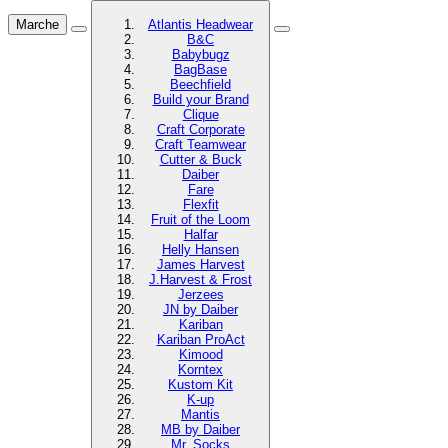
Marche
Atlantis Headwear
B&C
Babybugz
BagBase
Beechfield
Build your Brand
Clique
Craft Corporate
Craft Teamwear
Cutter & Buck
Daiber
Fare
Flexfit
Fruit of the Loom
Halfar
Helly Hansen
James Harvest
J.Harvest & Frost
Jerzees
JN by Daiber
Kariban
Kariban ProAct
Kimood
Korntex
Kustom Kit
K-up
Mantis
MB by Daiber
Mr. Socks