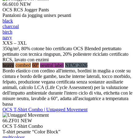
66.6010
NEW
OCS RCS Jogger Pants
Pantaloni da jogging unisex pesanti
black
charcoal
birch
navy
XXS – 3XL
350g/m², 80% cotone bio certificato OCS Blended pretrattato
pettinato con tecnica ringspun, 20% poliestere riciclato certificato
RCS, lavato con enzimi
heavy
combed
60°
neutral label
NEW 2026
Bordo elastico con cordino all'interno, bordini in maglia a coste su
cintura e bordo delle gambe, tasche interne laterali, tocco morbido,
felpato, produzione vegana certificata senza sostanze ausiliarie
animali, calcolo LCA (Life Cycle Assessment) per la valutazione
dell'impatto ambientale durante l'intero ciclo di vita, etichetta con le
misure neutra, lavabile a 60°, adatta all'asciugatrice a temperatura
bassa
OCS T-Shirt Combo | Untagged Movement
66.ZF01
NEW
OCS T-Shirt Combo
T-shirt pesante “Color Block”
multicolour