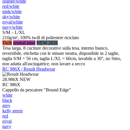
orange/​white
red/​white
pink/​white
sky/​white
royal/​white
navy/​white
S/M – L/XL
210g/m², 100% twill di poliestere riciclato
Twill
neutral label
NEW 2026
Tesa larga, 8 cuciture decorative sulla tesa, interno bianco,
reversibile, etichetta con le misure neutra, disponibile in 2 taglie,
taglia S/M = 56 cm, taglia L/XL = 60cm, lavabile a 30°, no Stiro,
non adatta all'asciugatrice, non lavare a secco
RC 986X | Result Headwear
28.986X
NEW
RC 986X
Cappello da pescatore "Bound Edge"
white
black
grey
kelly green
red
royal
navy