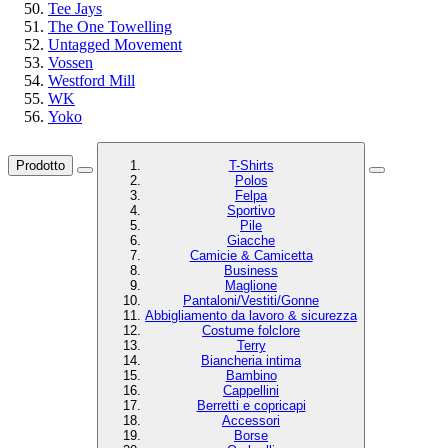
Tee Jays
The One Towelling
Untagged Movement
Vossen
Westford Mill
WK
Yoko
Prodotto
T-Shirts
Polos
Felpa
Sportivo
Pile
Giacche
Camicie & Camicetta
Business
Maglione
Pantaloni/Vestiti/Gonne
Abbigliamento da lavoro & sicurezza
Costume folclore
Terry
Biancheria intima
Bambino
Cappellini
Berretti e copricapi
Accessori
Borse