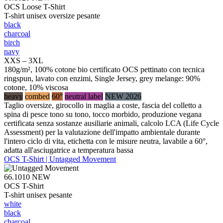
OCS Loose T-Shirt
T-shirt unisex oversize pesante
black
charcoal
birch
navy
XXS – 3XL
180g/m², 100% cotone bio certificato OCS pettinato con tecnica
ringspun, lavato con enzimi, Single Jersey, grey melange: 90%
cotone, 10% viscosa
heavy
combed
60°
neutral label
NEW 2026
Taglio oversize, girocollo in maglia a coste, fascia del colletto a
spina di pesce tono su tono, tocco morbido, produzione vegana
certificata senza sostanze ausiliarie animali, calcolo LCA (Life Cycle
Assessment) per la valutazione dell'impatto ambientale durante
l'intero ciclo di vita, etichetta con le misure neutra, lavabile a 60°,
adatta all'asciugatrice a temperatura bassa
OCS T-Shirt | Untagged Movement
66.1010
NEW
OCS T-Shirt
T-shirt unisex pesante
white
black
charcoal