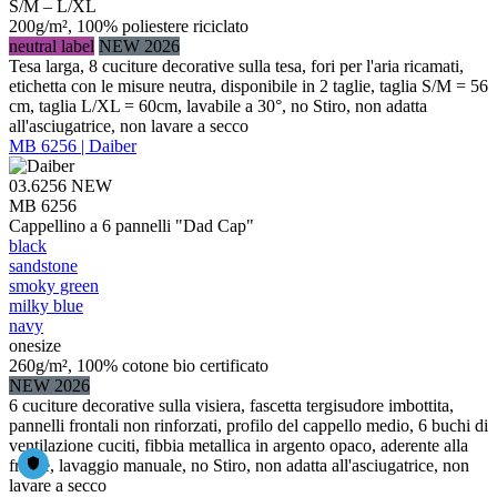
S/M – L/XL
200g/m², 100% poliestere riciclato
neutral label
NEW 2026
Tesa larga, 8 cuciture decorative sulla tesa, fori per l'aria ricamati,
etichetta con le misure neutra, disponibile in 2 taglie, taglia S/M = 56
cm, taglia L/XL = 60cm, lavabile a 30°, no Stiro, non adatta
all'asciugatrice, non lavare a secco
MB 6256 | Daiber
03.6256
NEW
MB 6256
Cappellino a 6 pannelli "Dad Cap"
black
sandstone
smoky green
milky blue
navy
onesize
260g/m², 100% cotone bio certificato
NEW 2026
6 cuciture decorative sulla visiera, fascetta tergisudore imbottita,
pannelli frontali non rinforzati, profilo del cappello medio, 6 buchi di
ventilazione cuciti, fibbia metallica in argento opaco, aderente alla
fronte, lavaggio manuale, no Stiro, non adatta all'asciugatrice, non
lavare a secco