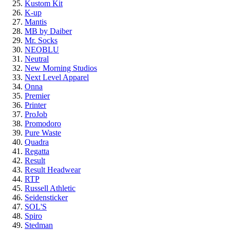
Kustom Kit
K-up
Mantis
MB by Daiber
Mr. Socks
NEOBLU
Neutral
New Morning Studios
Next Level Apparel
Onna
Premier
Printer
ProJob
Promodoro
Pure Waste
Quadra
Regatta
Result
Result Headwear
RTP
Russell Athletic
Seidensticker
SOL'S
Spiro
Stedman