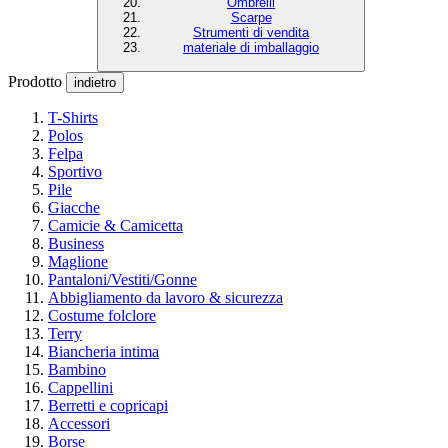
Ombrelli
Scarpe
Strumenti di vendita
materiale di imballaggio
Prodotto
indietro
T-Shirts
Polos
Felpa
Sportivo
Pile
Giacche
Camicie & Camicetta
Business
Maglione
Pantaloni/Vestiti/Gonne
Abbigliamento da lavoro & sicurezza
Costume folclore
Terry
Biancheria intima
Bambino
Cappellini
Berretti e copricapi
Accessori
Borse