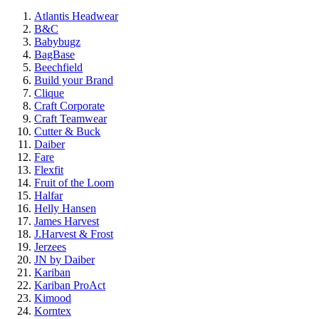
Atlantis Headwear
B&C
Babybugz
BagBase
Beechfield
Build your Brand
Clique
Craft Corporate
Craft Teamwear
Cutter & Buck
Daiber
Fare
Flexfit
Fruit of the Loom
Halfar
Helly Hansen
James Harvest
J.Harvest & Frost
Jerzees
JN by Daiber
Kariban
Kariban ProAct
Kimood
Korntex