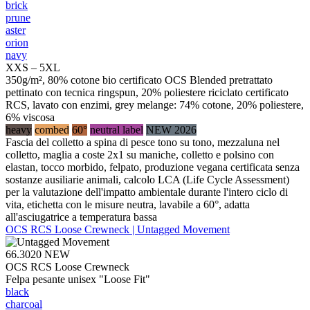
brick
prune
aster
orion
navy
XXS – 5XL
350g/m², 80% cotone bio certificato OCS Blended pretrattato
pettinato con tecnica ringspun, 20% poliestere riciclato certificato
RCS, lavato con enzimi, grey melange: 74% cotone, 20% poliestere,
6% viscosa
heavy
combed
60°
neutral label
NEW 2026
Fascia del colletto a spina di pesce tono su tono, mezzaluna nel
colletto, maglia a coste 2x1 su maniche, colletto e polsino con
elastan, tocco morbido, felpato, produzione vegana certificata senza
sostanze ausiliarie animali, calcolo LCA (Life Cycle Assessment)
per la valutazione dell'impatto ambientale durante l'intero ciclo di
vita, etichetta con le misure neutra, lavabile a 60°, adatta
all'asciugatrice a temperatura bassa
OCS RCS Loose Crewneck | Untagged Movement
66.3020
NEW
OCS RCS Loose Crewneck
Felpa pesante unisex "Loose Fit"
black
charcoal