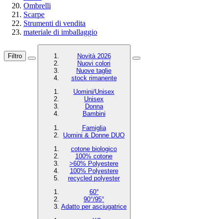
Ombrelli
Scarpe
Strumenti di vendita
materiale di imballaggio
Filtro
Novità 2026
Nuovi colori
Nuove taglie
stock rimanente
Uomini/Unisex
Unisex
Donna
Bambini
Famiglia
Uomini & Donne DUO
cotone biologico
100% cotone
>60% Polyestere
100% Polyestere
recycled polyester
60°
90°/95°
Adatto per asciugatrice