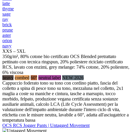
latte
thyme
sage
ray
brick
prune
aster
orion
navy
XXS – 5XL
350g/m², 80% cotone bio certificato OCS Blended pretrattato
pettinato con tecnica ringspun, 20% poliestere riciclato certificato
RCS, lavato con enzimi, grey melange: 74% cotone, 20% poliestere,
6% viscosa
heavy
combed
60°
neutral label
NEW 2026
Cappuccio foderato tono su tono con cordino piatto, fascia del
colletto a spina di pesce tono su tono, mezzaluna nel colletto, 2x1
maglia a coste su maniche e cintura, tasche a marsupio, tocco
morbido, felpato, produzione vegana certificata senza sostanze
ausiliarie animali, calcolo LCA (Life Cycle Assessment) per la
valutazione dell'impatto ambientale durante l'intero ciclo di vita,
etichetta con le misure neutra, lavabile a 60°, adatta all'asciugatrice a
temperatura bassa
OCS RCS Jogger Pants | Untagged Movement