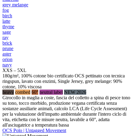
grey melange
fog
birch
latte
thyme
sage
ray
brick
prune
aster
orion
navy
XXS – 5XL
180g/m², 100% cotone bio certificato OCS pettinato con tecnica
ringspun, lavato con enzimi, Single Jersey, grey melange: 90%
cotone, 10% viscosa
heavy
combed
60°
neutral label
NEW 2026
Girocollo in maglia a coste, fascia del colletto a spina di pesce tono
su tono, tocco morbido, produzione vegana certificata senza
sostanze ausiliarie animali, calcolo LCA (Life Cycle Assessment)
per la valutazione dell'impatto ambientale durante l'intero ciclo di
vita, etichetta con le misure neutra, lavabile a 60°, adatta
all'asciugatrice a temperatura bassa
OCS Polo | Untagged Movement