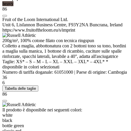
heavy
86
Fruit of the Loom International Ltd.
Unit 6, Lisfannon Business Centre, F93Y2NA Buncrana, Ireland
https://www.fruitoftheloom.eu/s/imprint
200g/m², 100% cotone filato con tecnica
ringspun
Colletto a maglia, abbottonatura con 2 bottoni tono su tono, bordini
a maglia sulla manica, 1 bottone di ricambio, cuciture sulle spalle
rinforzate, spacchi laterali, lavabile a 40°, adatta all'asciugatrice
Taglie:
XS*
–
S
–
M
–
L
–
XL
–
XXL
–
3XL*
–
4XL*
*
disponibile in colori selezionati
Numero di tariffa doganale:
61051000
|
Paese di origine:
Cambogia
36
6
Tabella delle taglie
86
Il prodotto è disponibile nei seguenti colori:
white
black
bottle green
classic red