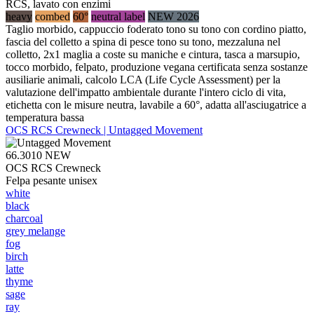
RCS, lavato con enzimi
heavy
combed
60°
neutral label
NEW 2026
Taglio morbido, cappuccio foderato tono su tono con cordino piatto,
fascia del colletto a spina di pesce tono su tono, mezzaluna nel
colletto, 2x1 maglia a coste su maniche e cintura, tasca a marsupio,
tocco morbido, felpato, produzione vegana certificata senza sostanze
ausiliarie animali, calcolo LCA (Life Cycle Assessment) per la
valutazione dell'impatto ambientale durante l'intero ciclo di vita,
etichetta con le misure neutra, lavabile a 60°, adatta all'asciugatrice a
temperatura bassa
OCS RCS Crewneck | Untagged Movement
66.3010
NEW
OCS RCS Crewneck
Felpa pesante unisex
white
black
charcoal
grey melange
fog
birch
latte
thyme
sage
ray