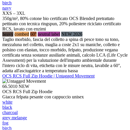
birch
navy
XXS – 3XL
350g/m², 80% cotone bio certificato OCS Blended pretrattato
pettinato con tecnica ringspun, 20% poliestere riciclato certificato
RCS, lavato con enzimi
heavy
combed
60°
neutral label
NEW 2026
Taglio morbido, fascia del colletto a spina di pesce tono su tono,
mezzaluna nel colletto, maglia a coste 2x1 su maniche, colletto e
polsino con elastan, tocco morbido, felpato, produzione vegana
certificata senza sostanze ausiliarie animali, calcolo LCA (Life Cycle
Assessment) per la valutazione dell'impatto ambientale durante
l'intero ciclo di vita, etichetta con le misure neutra, lavabile a 60°,
adatta all'asciugatrice a temperatura bassa
OCS RCS Full Zip Hoodie | Untagged Movement
66.5010
NEW
OCS RCS Full Zip Hoodie
Giacca felpata pesante con cappuccio unisex
white
black
charcoal
grey melange
fog
birch