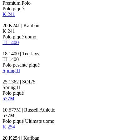
Premium Polo
Polo piqué
K 241
20.K241 | Kariban
K 241
Polo piqué uomo
TJ 1400
18.1400 | Tee Jays
TJ 1400
Polo pesante piqué
Spring II
25.1362 | SOL'S
Spring II
Polo piqué
577M
10.577M | Russell Athletic
577M
Polo piqué Ultimate uomo
K 254
20.K254 | Kariban