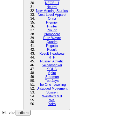
NEOBLU
Neutral
New Morning Studios
Next Level Apparel
Onna
Premier
Printer
ProJob
Promodoro
Pure Waste
Quadra
Regatta
Result
Result Headwear
RTP
Russell Athletic
Seidensticker
SOL'S
Spiro
Stedman
Tee Jays
The One Towelling
Untagged Movement
Vossen
Westford Mill
WK
Yoko
Marche
indietro