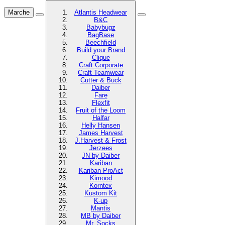
Marche
Atlantis Headwear
B&C
Babybugz
BagBase
Beechfield
Build your Brand
Clique
Craft Corporate
Craft Teamwear
Cutter & Buck
Daiber
Fare
Flexfit
Fruit of the Loom
Halfar
Helly Hansen
James Harvest
J.Harvest & Frost
Jerzees
JN by Daiber
Kariban
Kariban ProAct
Kimood
Korntex
Kustom Kit
K-up
Mantis
MB by Daiber
Mr. Socks