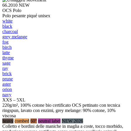
66.2010
NEW
OCS Polo
Polo pesante piqué unisex
white
black
charcoal
grey melange
fog
birch
latte
thyme
sage
ray
brick
prune
aster
orion
navy
XXS – 5XL
220g/m², 100% cotone bio certificato OCS pettinato con tecnica
ringspun, lavato con enzimi, grey melange: 90% cotone, 10%
viscosa
heavy
combed
60°
neutral label
NEW 2026
Colletto e bordini delle maniche in maglia a coste, tocco morbido,