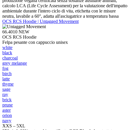
produzione vegana certificata senza sostanze ausiliarie animali,
calcolo LCA (Life Cycle Assessment) per la valutazione dell'impatto
ambientale durante l'intero ciclo di vita, etichetta con le misure
neutra, lavabile a 60°, adatta all'asciugatrice a temperatura bassa
OCS RCS Hoodie | Untagged Movement
66.4010
NEW
OCS RCS Hoodie
Felpa pesante con cappuccio unisex
white
black
charcoal
grey melange
fog
birch
latte
thyme
sage
ray
brick
prune
aster
orion
navy
XXS – 5XL