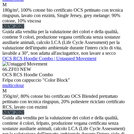
M
180g/m², 100% cotone bio certificato OCS pettinato con tecnica
ringspun, lavato con enzimi, Single Jersey, grey melange: 90%
cotone, 10% viscosa
NEW 2026
Guida alla vendita per la valutazione dei colori e della qualità,
contiene 9 colori, produzione vegana certificata senza sostanze
ausiliarie animali, calcolo LCA (Life Cycle Assessment) per la
valutazione dell'impatto ambientale durante l'intero ciclo di vita,
lavabile a 30°, non adatta all'asciugatrice, non lavare a secco
OCS RCS Hoodie Combo | Untagged Movement
66.ZF03
NEW
OCS RCS Hoodie Combo
Felpa con cappuccio "Color Block"
multicolour
M
350g/m², 80% cotone bio certificato OCS Blended pretrattato
pettinato con tecnica ringspun, 20% poliestere riciclato certificato
RCS, lavato con enzimi
NEW 2026
Guida alla vendita per la valutazione dei colori e della qualità,
contiene 4 colori, felpato, produzione vegana certificata senza
sostanze ausiliarie animali, calcolo LCA (Life Cycle Assessment)
per la valutazione dell'impatto ambientale durante l'intero ciclo di