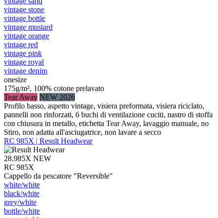
vintage sand
vintage stone
vintage bottle
vintage mustard
vintage orange
vintage red
vintage pink
vintage royal
vintage denim
onesize
175g/m², 100% cotone prelavato
Tear Away
NEW 2026
Profilo basso, aspetto vintage, visiera preformata, visiera riciclato,
pannelli non rinforzati, 6 buchi di ventilazione cuciti, nastro di stoffa
con chiusura in metallo, etichetta Tear Away, lavaggio manuale, no
Stiro, non adatta all'asciugatrice, non lavare a secco
RC 985X | Result Headwear
28.985X
NEW
RC 985X
Cappello da pescatore "Reversible"
white/​white
black/​white
grey/​white
bottle/​white