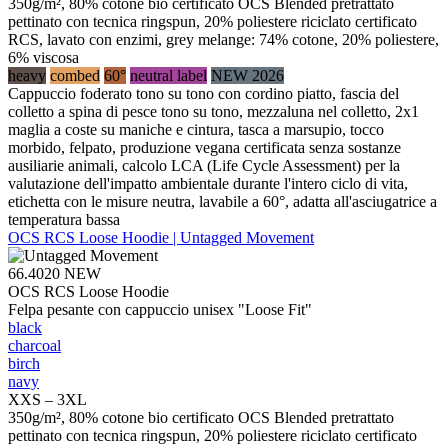
350g/m², 80% cotone bio certificato OCS Blended pretrattato
pettinato con tecnica ringspun, 20% poliestere riciclato certificato
RCS, lavato con enzimi, grey melange: 74% cotone, 20% poliestere,
6% viscosa
heavy
combed
60°
neutral label
NEW 2026
Cappuccio foderato tono su tono con cordino piatto, fascia del
colletto a spina di pesce tono su tono, mezzaluna nel colletto, 2x1
maglia a coste su maniche e cintura, tasca a marsupio, tocco
morbido, felpato, produzione vegana certificata senza sostanze
ausiliarie animali, calcolo LCA (Life Cycle Assessment) per la
valutazione dell'impatto ambientale durante l'intero ciclo di vita,
etichetta con le misure neutra, lavabile a 60°, adatta all'asciugatrice a
temperatura bassa
OCS RCS Loose Hoodie | Untagged Movement
66.4020
NEW
OCS RCS Loose Hoodie
Felpa pesante con cappuccio unisex "Loose Fit"
black
charcoal
birch
navy
XXS – 3XL
350g/m², 80% cotone bio certificato OCS Blended pretrattato
pettinato con tecnica ringspun, 20% poliestere riciclato certificato