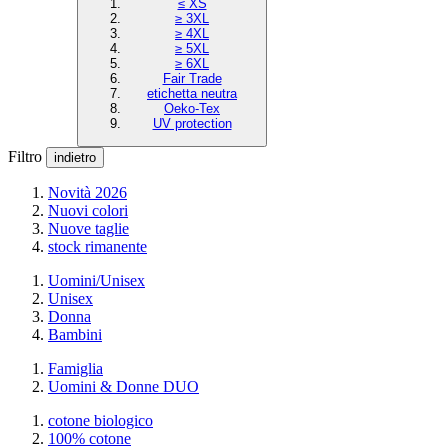
≤ XS
≥ 3XL
≥ 4XL
≥ 5XL
≥ 6XL
Fair Trade
etichetta neutra
Oeko-Tex
UV protection
Filtro
indietro
Novità 2026
Nuovi colori
Nuove taglie
stock rimanente
Uomini/Unisex
Unisex
Donna
Bambini
Famiglia
Uomini & Donne DUO
cotone biologico
100% cotone