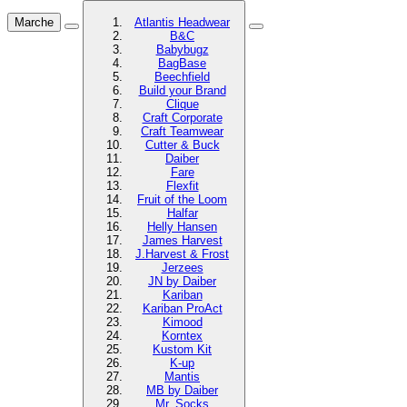
Marche
Atlantis Headwear
B&C
Babybugz
BagBase
Beechfield
Build your Brand
Clique
Craft Corporate
Craft Teamwear
Cutter & Buck
Daiber
Fare
Flexfit
Fruit of the Loom
Halfar
Helly Hansen
James Harvest
J.Harvest & Frost
Jerzees
JN by Daiber
Kariban
Kariban ProAct
Kimood
Korntex
Kustom Kit
K-up
Mantis
MB by Daiber
Mr. Socks