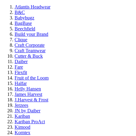
Atlantis Headwear
B&C
Babybugz
BagBase
Beechfield
Build your Brand
Clique
Craft Corporate
Craft Teamwear
Cutter & Buck
Daiber
Fare
Flexfit
Fruit of the Loom
Halfar
Helly Hansen
James Harvest
J.Harvest & Frost
Jerzees
JN by Daiber
Kariban
Kariban ProAct
Kimood
Korntex