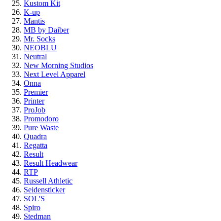
Kustom Kit
K-up
Mantis
MB by Daiber
Mr. Socks
NEOBLU
Neutral
New Morning Studios
Next Level Apparel
Onna
Premier
Printer
ProJob
Promodoro
Pure Waste
Quadra
Regatta
Result
Result Headwear
RTP
Russell Athletic
Seidensticker
SOL'S
Spiro
Stedman