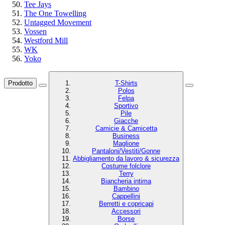
Tee Jays
The One Towelling
Untagged Movement
Vossen
Westford Mill
WK
Yoko
Prodotto
T-Shirts
Polos
Felpa
Sportivo
Pile
Giacche
Camicie & Camicetta
Business
Maglione
Pantaloni/Vestiti/Gonne
Abbigliamento da lavoro & sicurezza
Costume folclore
Terry
Biancheria intima
Bambino
Cappellini
Berretti e copricapi
Accessori
Borse