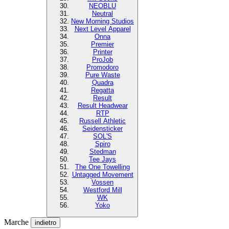
NEOBLU
Neutral
New Morning Studios
Next Level Apparel
Onna
Premier
Printer
ProJob
Promodoro
Pure Waste
Quadra
Regatta
Result
Result Headwear
RTP
Russell Athletic
Seidensticker
SOL'S
Spiro
Stedman
Tee Jays
The One Towelling
Untagged Movement
Vossen
Westford Mill
WK
Yoko
Marche
indietro