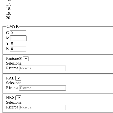
CMYK
C
M
Y
K
Pantone®
Seleziona
Ricerca
RAL
Seleziona
Ricerca
HKS
Seleziona
Ricerca