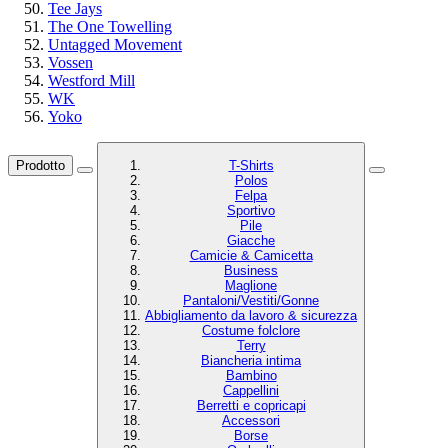
Tee Jays
The One Towelling
Untagged Movement
Vossen
Westford Mill
WK
Yoko
Prodotto
T-Shirts
Polos
Felpa
Sportivo
Pile
Giacche
Camicie & Camicetta
Business
Maglione
Pantaloni/Vestiti/Gonne
Abbigliamento da lavoro & sicurezza
Costume folclore
Terry
Biancheria intima
Bambino
Cappellini
Berretti e copricapi
Accessori
Borse