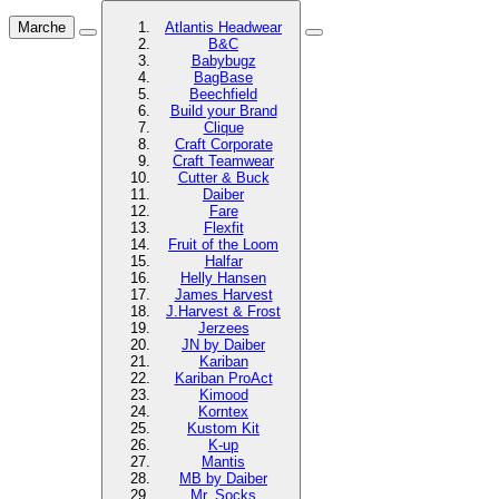
Marche
Atlantis Headwear
B&C
Babybugz
BagBase
Beechfield
Build your Brand
Clique
Craft Corporate
Craft Teamwear
Cutter & Buck
Daiber
Fare
Flexfit
Fruit of the Loom
Halfar
Helly Hansen
James Harvest
J.Harvest & Frost
Jerzees
JN by Daiber
Kariban
Kariban ProAct
Kimood
Korntex
Kustom Kit
K-up
Mantis
MB by Daiber
Mr. Socks