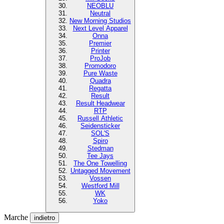
NEOBLU
Neutral
New Morning Studios
Next Level Apparel
Onna
Premier
Printer
ProJob
Promodoro
Pure Waste
Quadra
Regatta
Result
Result Headwear
RTP
Russell Athletic
Seidensticker
SOL'S
Spiro
Stedman
Tee Jays
The One Towelling
Untagged Movement
Vossen
Westford Mill
WK
Yoko
Marche
indietro