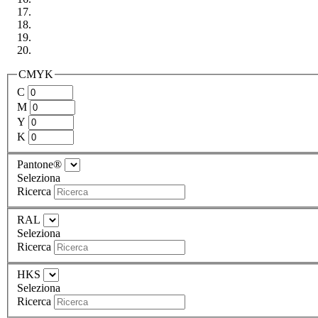
CMYK
C
M
Y
K
Pantone®
Seleziona
Ricerca
RAL
Seleziona
Ricerca
HKS
Seleziona
Ricerca