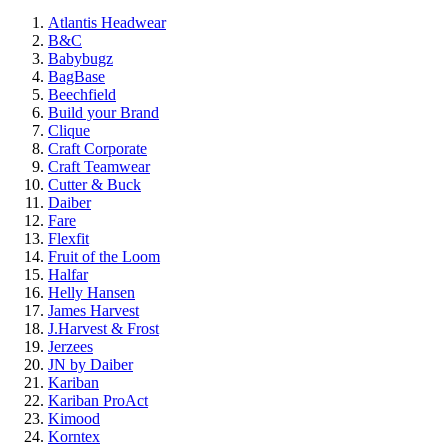
Atlantis Headwear
B&C
Babybugz
BagBase
Beechfield
Build your Brand
Clique
Craft Corporate
Craft Teamwear
Cutter & Buck
Daiber
Fare
Flexfit
Fruit of the Loom
Halfar
Helly Hansen
James Harvest
J.Harvest & Frost
Jerzees
JN by Daiber
Kariban
Kariban ProAct
Kimood
Korntex