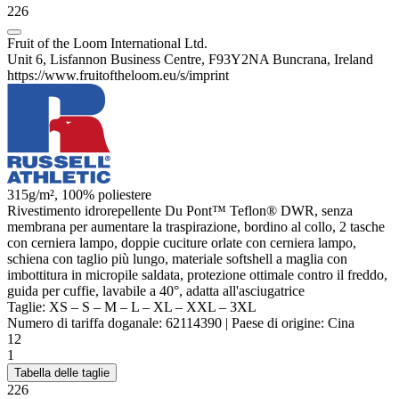
226
Fruit of the Loom International Ltd.
Unit 6, Lisfannon Business Centre, F93Y2NA Buncrana, Ireland
https://www.fruitoftheloom.eu/s/imprint
315g/m², 100%
poliestere
Rivestimento idrorepellente Du Pont™ Teflon®
DWR
, senza
membrana per aumentare la traspirazione, bordino al collo, 2 tasche
con cerniera lampo, doppie cuciture orlate con cerniera lampo,
schiena con taglio più lungo, materiale softshell a maglia con
imbottitura in
micropile
saldata, protezione ottimale contro il freddo,
guida per cuffie, lavabile a 40°, adatta all'asciugatrice
Taglie:
XS
–
S
–
M
–
L
–
XL
–
XXL
–
3XL
Numero di tariffa doganale:
62114390
|
Paese di origine:
Cina
12
1
Tabella delle taglie
226