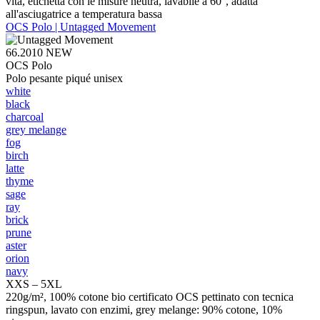
vita, etichetta con le misure neutra, lavabile a 60°, adatta
all'asciugatrice a temperatura bassa
OCS Polo | Untagged Movement
66.2010
NEW
OCS Polo
Polo pesante piqué unisex
white
black
charcoal
grey melange
fog
birch
latte
thyme
sage
ray
brick
prune
aster
orion
navy
XXS – 5XL
220g/m², 100% cotone bio certificato OCS pettinato con tecnica
ringspun, lavato con enzimi, grey melange: 90% cotone, 10%