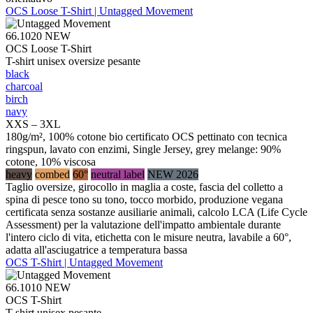
OCS Loose T-Shirt | Untagged Movement
66.1020
NEW
OCS Loose T-Shirt
T-shirt unisex oversize pesante
black
charcoal
birch
navy
XXS – 3XL
180g/m², 100% cotone bio certificato OCS pettinato con tecnica
ringspun, lavato con enzimi, Single Jersey, grey melange: 90%
cotone, 10% viscosa
heavy
combed
60°
neutral label
NEW 2026
Taglio oversize, girocollo in maglia a coste, fascia del colletto a
spina di pesce tono su tono, tocco morbido, produzione vegana
certificata senza sostanze ausiliarie animali, calcolo LCA (Life Cycle
Assessment) per la valutazione dell'impatto ambientale durante
l'intero ciclo di vita, etichetta con le misure neutra, lavabile a 60°,
adatta all'asciugatrice a temperatura bassa
OCS T-Shirt | Untagged Movement
66.1010
NEW
OCS T-Shirt
T-shirt unisex pesante