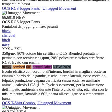
temperatura bassa
OCS RCS Jogger Pants | Untagged Movement
66.6010
NEW
OCS RCS Jogger Pants
Pantaloni da jogging unisex pesanti
black
charcoal
birch
navy
XXS – 3XL
350g/m², 80% cotone bio certificato OCS Blended pretrattato
pettinato con tecnica ringspun, 20% poliestere riciclato certificato
RCS, lavato con enzimi
heavy
combed
60°
neutral label
NEW 2026
Bordo elastico con cordino all'interno, bordini in maglia a coste su
cintura e bordo delle gambe, tasche interne laterali, tocco morbido,
felpato, produzione vegana certificata senza sostanze ausiliarie
animali, calcolo LCA (Life Cycle Assessment) per la valutazione
dell'impatto ambientale durante l'intero ciclo di vita, etichetta con le
misure neutra, lavabile a 60°, adatta all'asciugatrice a temperatura
bassa
OCS T-Shirt Combo | Untagged Movement
66.ZF01
NEW