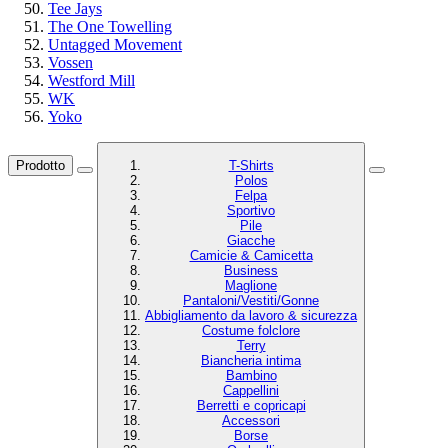
Tee Jays
The One Towelling
Untagged Movement
Vossen
Westford Mill
WK
Yoko
Prodotto
T-Shirts
Polos
Felpa
Sportivo
Pile
Giacche
Camicie & Camicetta
Business
Maglione
Pantaloni/Vestiti/Gonne
Abbigliamento da lavoro & sicurezza
Costume folclore
Terry
Biancheria intima
Bambino
Cappellini
Berretti e copricapi
Accessori
Borse