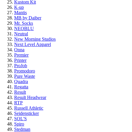
Kustom Kit
K-up
Mantis
MB by Daiber
Mr. Socks
NEOBLU
Neutral
New Morning Studios
Next Level Apparel
Onna
Premier
Printer
ProJob
Promodoro
Pure Waste
Quadra
Regatta
Result
Result Headwear
RTP
Russell Athletic
Seidensticker
SOL'S
Spiro
Stedman