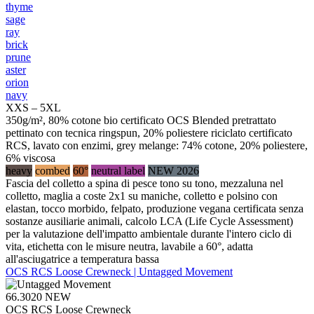
thyme
sage
ray
brick
prune
aster
orion
navy
XXS – 5XL
350g/m², 80% cotone bio certificato OCS Blended pretrattato
pettinato con tecnica ringspun, 20% poliestere riciclato certificato
RCS, lavato con enzimi, grey melange: 74% cotone, 20% poliestere,
6% viscosa
heavy
combed
60°
neutral label
NEW 2026
Fascia del colletto a spina di pesce tono su tono, mezzaluna nel
colletto, maglia a coste 2x1 su maniche, colletto e polsino con
elastan, tocco morbido, felpato, produzione vegana certificata senza
sostanze ausiliarie animali, calcolo LCA (Life Cycle Assessment)
per la valutazione dell'impatto ambientale durante l'intero ciclo di
vita, etichetta con le misure neutra, lavabile a 60°, adatta
all'asciugatrice a temperatura bassa
OCS RCS Loose Crewneck | Untagged Movement
66.3020
NEW
OCS RCS Loose Crewneck