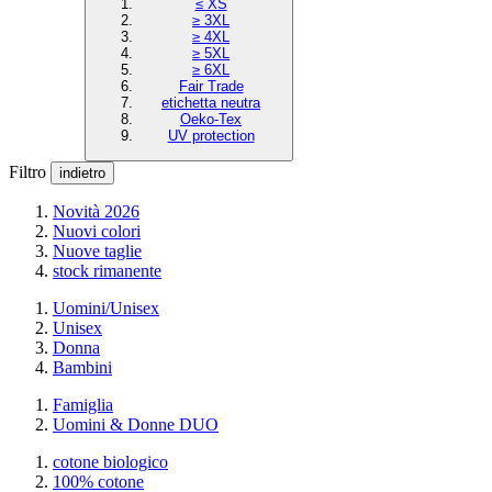
≤ XS
≥ 3XL
≥ 4XL
≥ 5XL
≥ 6XL
Fair Trade
etichetta neutra
Oeko-Tex
UV protection
Filtro
indietro
Novità 2026
Nuovi colori
Nuove taglie
stock rimanente
Uomini/Unisex
Unisex
Donna
Bambini
Famiglia
Uomini & Donne DUO
cotone biologico
100% cotone