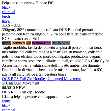
Felpa pesante unisex "Loose Fit"
black
charcoal
birch
navy
XXS – 3XL
350g/m², 80% cotone bio certificato OCS Blended pretrattato
pettinato con tecnica ringspun, 20% poliestere riciclato certificato
RCS, lavato con enzimi
heavy
combed
60°
neutral label
NEW 2026
Taglio morbido, fascia del colletto a spina di pesce tono su tono,
mezzaluna nel colletto, maglia a coste 2x1 su maniche, colletto e
polsino con elastan, tocco morbido, felpato, produzione vegana
certificata senza sostanze ausiliarie animali, calcolo LCA (Life Cycle
Assessment) per la valutazione dell'impatto ambientale durante
l'intero ciclo di vita, etichetta con le misure neutra, lavabile a 60°,
adatta all'asciugatrice a temperatura bassa
OCS RCS Full Zip Hoodie | Untagged Movement
66.5010
NEW
OCS RCS Full Zip Hoodie
Giacca felpata pesante con cappuccio unisex
white
black
charcoal