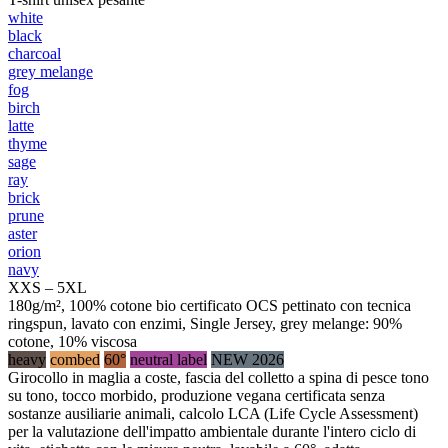
white
black
charcoal
grey melange
fog
birch
latte
thyme
sage
ray
brick
prune
aster
orion
navy
XXS – 5XL
180g/m², 100% cotone bio certificato OCS pettinato con tecnica
ringspun, lavato con enzimi, Single Jersey, grey melange: 90%
cotone, 10% viscosa
heavy
combed
60°
neutral label
NEW 2026
Girocollo in maglia a coste, fascia del colletto a spina di pesce tono
su tono, tocco morbido, produzione vegana certificata senza
sostanze ausiliarie animali, calcolo LCA (Life Cycle Assessment)
per la valutazione dell'impatto ambientale durante l'intero ciclo di