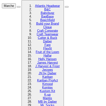
Marche
Atlantis Headwear
B&C
Babybugz
BagBase
Beechfield
Build your Brand
Clique
Craft Corporate
Craft Teamwear
Cutter & Buck
Daiber
Fare
Flexfit
Fruit of the Loom
Halfar
Helly Hansen
James Harvest
J.Harvest & Frost
Jerzees
JN by Daiber
Kariban
Kariban ProAct
Kimood
Korntex
Kustom Kit
K-up
Mantis
MB by Daiber
Mr. Socks