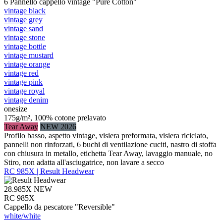
6 Pannello cappello vintage "Pure Cotton"
vintage black
vintage grey
vintage sand
vintage stone
vintage bottle
vintage mustard
vintage orange
vintage red
vintage pink
vintage royal
vintage denim
onesize
175g/m², 100% cotone prelavato
Tear Away
NEW 2026
Profilo basso, aspetto vintage, visiera preformata, visiera riciclato,
pannelli non rinforzati, 6 buchi di ventilazione cuciti, nastro di stoffa
con chiusura in metallo, etichetta Tear Away, lavaggio manuale, no
Stiro, non adatta all'asciugatrice, non lavare a secco
RC 985X | Result Headwear
28.985X
NEW
RC 985X
Cappello da pescatore "Reversible"
white/​white