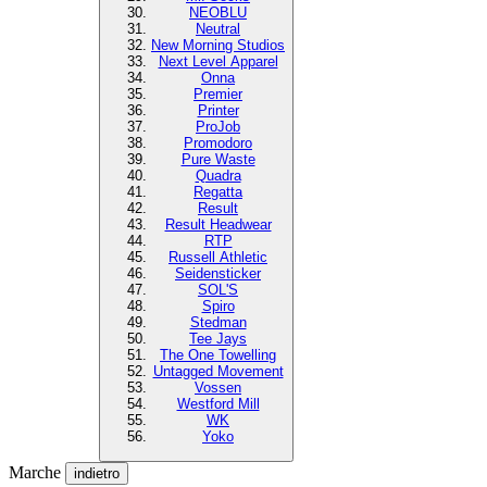
NEOBLU
Neutral
New Morning Studios
Next Level Apparel
Onna
Premier
Printer
ProJob
Promodoro
Pure Waste
Quadra
Regatta
Result
Result Headwear
RTP
Russell Athletic
Seidensticker
SOL'S
Spiro
Stedman
Tee Jays
The One Towelling
Untagged Movement
Vossen
Westford Mill
WK
Yoko
Marche
indietro