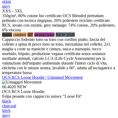
orion
navy
XXS – 5XL
350g/m², 80% cotone bio certificato OCS Blended pretrattato
pettinato con tecnica ringspun, 20% poliestere riciclato certificato
RCS, lavato con enzimi, grey melange: 74% cotone, 20% poliestere,
6% viscosa
heavy
combed
60°
neutral label
NEW 2026
Cappuccio foderato tono su tono con cordino piatto, fascia del
colletto a spina di pesce tono su tono, mezzaluna nel colletto, 2x1
maglia a coste su maniche e cintura, tasca a marsupio, tocco
morbido, felpato, produzione vegana certificata senza sostanze
ausiliarie animali, calcolo LCA (Life Cycle Assessment) per la
valutazione dell'impatto ambientale durante l'intero ciclo di vita,
etichetta con le misure neutra, lavabile a 60°, adatta all'asciugatrice a
temperatura bassa
OCS RCS Loose Hoodie | Untagged Movement
66.4020
NEW
OCS RCS Loose Hoodie
Felpa pesante con cappuccio unisex "Loose Fit"
black
charcoal
birch
navy