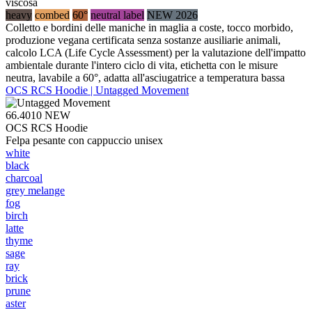
viscosa
heavy
combed
60°
neutral label
NEW 2026
Colletto e bordini delle maniche in maglia a coste, tocco morbido,
produzione vegana certificata senza sostanze ausiliarie animali,
calcolo LCA (Life Cycle Assessment) per la valutazione dell'impatto
ambientale durante l'intero ciclo di vita, etichetta con le misure
neutra, lavabile a 60°, adatta all'asciugatrice a temperatura bassa
OCS RCS Hoodie | Untagged Movement
66.4010
NEW
OCS RCS Hoodie
Felpa pesante con cappuccio unisex
white
black
charcoal
grey melange
fog
birch
latte
thyme
sage
ray
brick
prune
aster