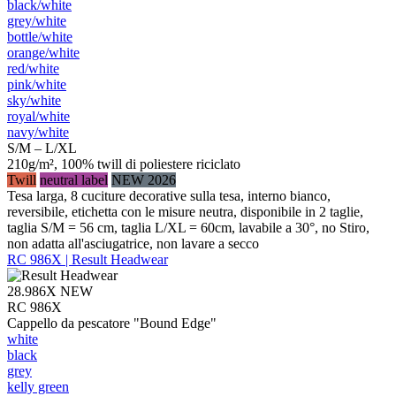
black/​white
grey/​white
bottle/​white
orange/​white
red/​white
pink/​white
sky/​white
royal/​white
navy/​white
S/M – L/XL
210g/m², 100% twill di poliestere riciclato
Twill
neutral label
NEW 2026
Tesa larga, 8 cuciture decorative sulla tesa, interno bianco,
reversibile, etichetta con le misure neutra, disponibile in 2 taglie,
taglia S/M = 56 cm, taglia L/XL = 60cm, lavabile a 30°, no Stiro,
non adatta all'asciugatrice, non lavare a secco
RC 986X | Result Headwear
28.986X
NEW
RC 986X
Cappello da pescatore "Bound Edge"
white
black
grey
kelly green