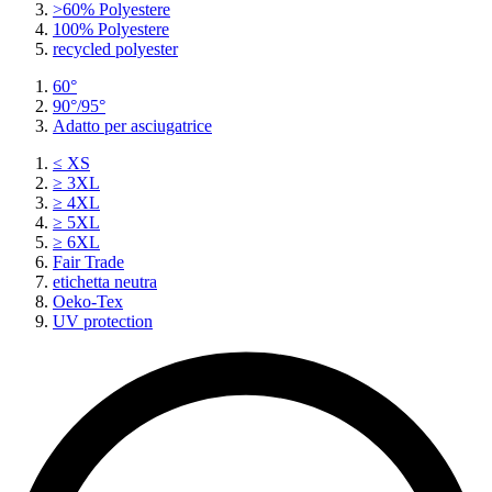
>60% Polyestere
100% Polyestere
recycled polyester
60°
90°/95°
Adatto per asciugatrice
≤ XS
≥ 3XL
≥ 4XL
≥ 5XL
≥ 6XL
Fair Trade
etichetta neutra
Oeko-Tex
UV protection