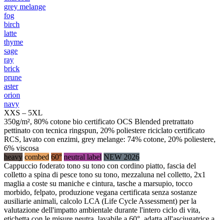
grey melange
fog
birch
latte
thyme
sage
ray
brick
prune
aster
orion
navy
XXS – 5XL
350g/m², 80% cotone bio certificato OCS Blended pretrattato
pettinato con tecnica ringspun, 20% poliestere riciclato certificato
RCS, lavato con enzimi, grey melange: 74% cotone, 20% poliestere,
6% viscosa
heavy
combed
60°
neutral label
NEW 2026
Cappuccio foderato tono su tono con cordino piatto, fascia del
colletto a spina di pesce tono su tono, mezzaluna nel colletto, 2x1
maglia a coste su maniche e cintura, tasche a marsupio, tocco
morbido, felpato, produzione vegana certificata senza sostanze
ausiliarie animali, calcolo LCA (Life Cycle Assessment) per la
valutazione dell'impatto ambientale durante l'intero ciclo di vita,
etichetta con le misure neutra, lavabile a 60°, adatta all'asciugatrice a