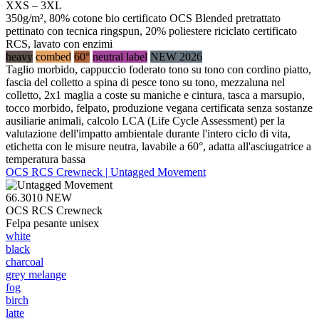
XXS – 3XL
350g/m², 80% cotone bio certificato OCS Blended pretrattato
pettinato con tecnica ringspun, 20% poliestere riciclato certificato
RCS, lavato con enzimi
heavy
combed
60°
neutral label
NEW 2026
Taglio morbido, cappuccio foderato tono su tono con cordino piatto,
fascia del colletto a spina di pesce tono su tono, mezzaluna nel
colletto, 2x1 maglia a coste su maniche e cintura, tasca a marsupio,
tocco morbido, felpato, produzione vegana certificata senza sostanze
ausiliarie animali, calcolo LCA (Life Cycle Assessment) per la
valutazione dell'impatto ambientale durante l'intero ciclo di vita,
etichetta con le misure neutra, lavabile a 60°, adatta all'asciugatrice a
temperatura bassa
OCS RCS Crewneck | Untagged Movement
66.3010
NEW
OCS RCS Crewneck
Felpa pesante unisex
white
black
charcoal
grey melange
fog
birch
latte