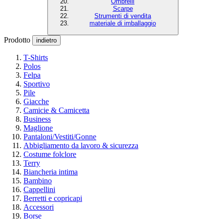
Ombrelli
Scarpe
Strumenti di vendita
materiale di imballaggio
Prodotto
indietro
T-Shirts
Polos
Felpa
Sportivo
Pile
Giacche
Camicie & Camicetta
Business
Maglione
Pantaloni/Vestiti/Gonne
Abbigliamento da lavoro & sicurezza
Costume folclore
Terry
Biancheria intima
Bambino
Cappellini
Berretti e copricapi
Accessori
Borse