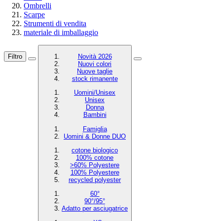
Ombrelli
Scarpe
Strumenti di vendita
materiale di imballaggio
Filtro
Novità 2026
Nuovi colori
Nuove taglie
stock rimanente
Uomini/Unisex
Unisex
Donna
Bambini
Famiglia
Uomini & Donne DUO
cotone biologico
100% cotone
>60% Polyestere
100% Polyestere
recycled polyester
60°
90°/95°
Adatto per asciugatrice