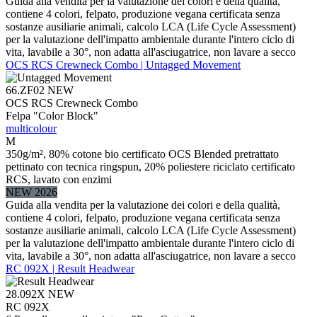
Guida alla vendita per la valutazione dei colori e della qualità,
contiene 4 colori, felpato, produzione vegana certificata senza
sostanze ausiliarie animali, calcolo LCA (Life Cycle Assessment)
per la valutazione dell'impatto ambientale durante l'intero ciclo di
vita, lavabile a 30°, non adatta all'asciugatrice, non lavare a secco
OCS RCS Crewneck Combo | Untagged Movement
66.ZF02
NEW
OCS RCS Crewneck Combo
Felpa "Color Block"
multicolour
M
350g/m², 80% cotone bio certificato OCS Blended pretrattato
pettinato con tecnica ringspun, 20% poliestere riciclato certificato
RCS, lavato con enzimi
NEW 2026
Guida alla vendita per la valutazione dei colori e della qualità,
contiene 4 colori, felpato, produzione vegana certificata senza
sostanze ausiliarie animali, calcolo LCA (Life Cycle Assessment)
per la valutazione dell'impatto ambientale durante l'intero ciclo di
vita, lavabile a 30°, non adatta all'asciugatrice, non lavare a secco
RC 092X | Result Headwear
28.092X
NEW
RC 092X