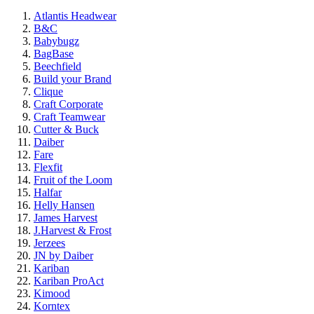
Atlantis Headwear
B&C
Babybugz
BagBase
Beechfield
Build your Brand
Clique
Craft Corporate
Craft Teamwear
Cutter & Buck
Daiber
Fare
Flexfit
Fruit of the Loom
Halfar
Helly Hansen
James Harvest
J.Harvest & Frost
Jerzees
JN by Daiber
Kariban
Kariban ProAct
Kimood
Korntex