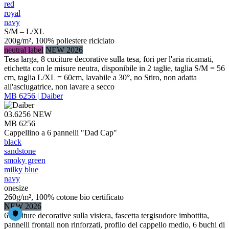
red
royal
navy
S/M – L/XL
200g/m², 100% poliestere riciclato
neutral label
NEW 2026
Tesa larga, 8 cuciture decorative sulla tesa, fori per l'aria ricamati,
etichetta con le misure neutra, disponibile in 2 taglie, taglia S/M = 56
cm, taglia L/XL = 60cm, lavabile a 30°, no Stiro, non adatta
all'asciugatrice, non lavare a secco
MB 6256 | Daiber
03.6256
NEW
MB 6256
Cappellino a 6 pannelli "Dad Cap"
black
sandstone
smoky green
milky blue
navy
onesize
260g/m², 100% cotone bio certificato
NEW 2026
6 cuciture decorative sulla visiera, fascetta tergisudore imbottita,
pannelli frontali non rinforzati, profilo del cappello medio, 6 buchi di