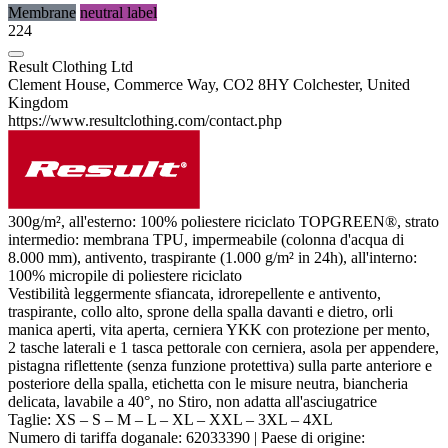
Membrane
neutral label
224
Result Clothing Ltd
Clement House, Commerce Way, CO2 8HY Colchester, United
Kingdom
https://www.resultclothing.com/contact.php
300g/m², all'esterno: 100%
poliestere
riciclato TOPGREEN®, strato
intermedio:
membrana TPU
,
impermeabile
(colonna d'acqua di
8.000 mm), antivento, traspirante (1.000 g/m² in 24h), all'interno:
100%
micropile
di
poliestere
riciclato
Vestibilità leggermente sfiancata, idrorepellente e antivento,
traspirante, collo alto, sprone della spalla davanti e dietro, orli
manica aperti, vita aperta, cerniera YKK con protezione per mento,
2 tasche laterali e 1 tasca pettorale con cerniera, asola per appendere,
pistagna
riflettente (senza funzione protettiva) sulla parte anteriore e
posteriore della spalla,
etichetta con le misure neutra
, biancheria
delicata, lavabile a 40°, no Stiro, non adatta all'asciugatrice
Taglie:
XS
–
S
–
M
–
L
–
XL
–
XXL
–
3XL
–
4XL
Numero di tariffa doganale:
62033390
|
Paese di origine: