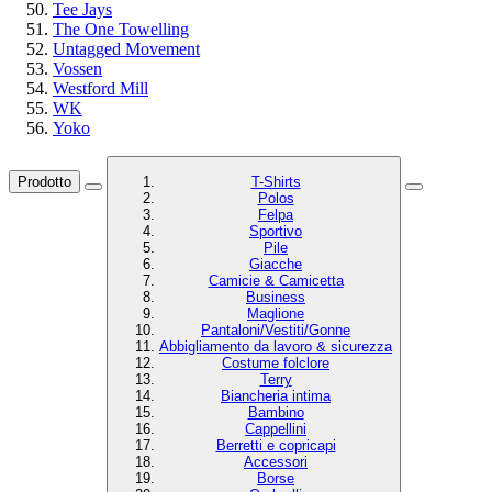
Tee Jays
The One Towelling
Untagged Movement
Vossen
Westford Mill
WK
Yoko
Prodotto
T-Shirts
Polos
Felpa
Sportivo
Pile
Giacche
Camicie & Camicetta
Business
Maglione
Pantaloni/Vestiti/Gonne
Abbigliamento da lavoro & sicurezza
Costume folclore
Terry
Biancheria intima
Bambino
Cappellini
Berretti e copricapi
Accessori
Borse