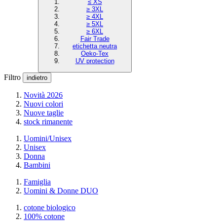
≤ XS
≥ 3XL
≥ 4XL
≥ 5XL
≥ 6XL
Fair Trade
etichetta neutra
Oeko-Tex
UV protection
Filtro
indietro
Novità 2026
Nuovi colori
Nuove taglie
stock rimanente
Uomini/Unisex
Unisex
Donna
Bambini
Famiglia
Uomini & Donne DUO
cotone biologico
100% cotone