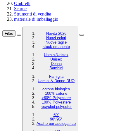
Ombrelli
Scarpe
Strumenti di vendita
materiale di imballaggio
Filtro
Novità 2026
Nuovi colori
Nuove taglie
stock rimanente
Uomini/Unisex
Unisex
Donna
Bambini
Famiglia
Uomini & Donne DUO
cotone biologico
100% cotone
>60% Polyestere
100% Polyestere
recycled polyester
60°
90°/95°
Adatto per asciugatrice