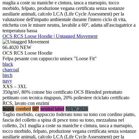
maglia a coste su maniche e cintura, tasca a marsupio, tocco
morbido, felpato, produzione vegana certificata senza sostanze
ausiliarie animali, calcolo LCA (Life Cycle Assessment) per la
valutazione dell'impatto ambientale durante l'intero ciclo di vita,
etichetta con le misure neutra, lavabile a 60°, adatta all'asciugatrice a
temperatura bassa
OCS RCS Loose Hoodie | Untagged Movement
66.4020
NEW
OCS RCS Loose Hoodie
Felpa pesante con cappuccio unisex "Loose Fit"
black
charcoal
birch
navy
XXS – 3XL
350g/m², 80% cotone bio certificato OCS Blended pretrattato
pettinato con tecnica ringspun, 20% poliestere riciclato certificato
RCS, lavato con enzimi
heavy
combed
60°
neutral label
NEW 2026
Taglio morbido, cappuccio foderato tono su tono con cordino piatto,
fascia del colletto a spina di pesce tono su tono, mezzaluna nel
colletto, 2x1 maglia a coste su maniche e cintura, tasca a marsupio,
tocco morbido, felpato, produzione vegana certificata senza sostanze
ausiliarie animali, calcolo LCA (Life Cycle Assessment) per la