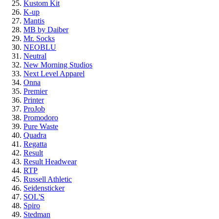
Kustom Kit
K-up
Mantis
MB by Daiber
Mr. Socks
NEOBLU
Neutral
New Morning Studios
Next Level Apparel
Onna
Premier
Printer
ProJob
Promodoro
Pure Waste
Quadra
Regatta
Result
Result Headwear
RTP
Russell Athletic
Seidensticker
SOL'S
Spiro
Stedman