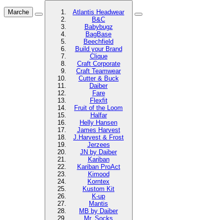
Marche
Atlantis Headwear
B&C
Babybugz
BagBase
Beechfield
Build your Brand
Clique
Craft Corporate
Craft Teamwear
Cutter & Buck
Daiber
Fare
Flexfit
Fruit of the Loom
Halfar
Helly Hansen
James Harvest
J.Harvest & Frost
Jerzees
JN by Daiber
Kariban
Kariban ProAct
Kimood
Korntex
Kustom Kit
K-up
Mantis
MB by Daiber
Mr. Socks