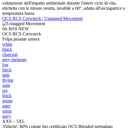
valutazione dell'impatto ambientale durante l'intero ciclo di vita,
etichetta con le misure neutra, lavabile a 60°, adatta all'asciugatrice a
temperatura bassa
OCS RCS Crewneck | Untagged Movement
66.3010
NEW
OCS RCS Crewneck
Felpa pesante unisex
white
black
charcoal
grey melange
fog
birch
latte
thyme
sage
ray
brick
prune
aster
orion
navy
XXS – 5XL
350g/m², 80% cotone bio certificato OCS Blended pretrattato