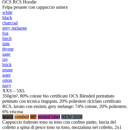
OCS RCS Hoodie
Felpa pesante con cappuccio unisex
white
black
charcoal
grey melange
fog
birch
latte
thyme
sage
ray
brick
prune
aster
orion
navy
XXS – 5XL
350g/m², 80% cotone bio certificato OCS Blended pretrattato
pettinato con tecnica ringspun, 20% poliestere riciclato certificato
RCS, lavato con enzimi, grey melange: 74% cotone, 20% poliestere,
6% viscosa
heavy
combed
60°
neutral label
NEW 2026
Cappuccio foderato tono su tono con cordino piatto, fascia del
colletto a spina di pesce tono su tono, mezzaluna nel colletto, 2x1