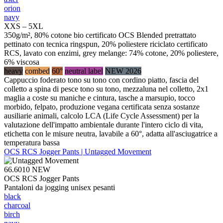
orion
navy
XXS – 5XL
350g/m², 80% cotone bio certificato OCS Blended pretrattato
pettinato con tecnica ringspun, 20% poliestere riciclato certificato
RCS, lavato con enzimi, grey melange: 74% cotone, 20% poliestere,
6% viscosa
heavy
combed
60°
neutral label
NEW 2026
Cappuccio foderato tono su tono con cordino piatto, fascia del
colletto a spina di pesce tono su tono, mezzaluna nel colletto, 2x1
maglia a coste su maniche e cintura, tasche a marsupio, tocco
morbido, felpato, produzione vegana certificata senza sostanze
ausiliarie animali, calcolo LCA (Life Cycle Assessment) per la
valutazione dell'impatto ambientale durante l'intero ciclo di vita,
etichetta con le misure neutra, lavabile a 60°, adatta all'asciugatrice a
temperatura bassa
OCS RCS Jogger Pants | Untagged Movement
66.6010
NEW
OCS RCS Jogger Pants
Pantaloni da jogging unisex pesanti
black
charcoal
birch