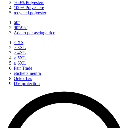
>60% Polyestere
100% Polyestere
recycled polyester
60°
90°/95°
Adatto per asciugatrice
≤ XS
≥ 3XL
≥ 4XL
≥ 5XL
≥ 6XL
Fair Trade
etichetta neutra
Oeko-Tex
UV protection