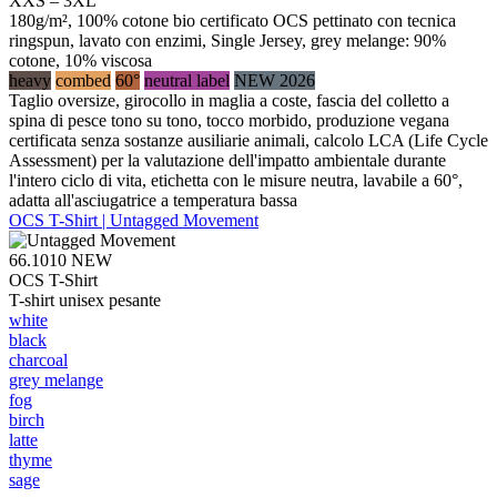
XXS – 3XL
180g/m², 100% cotone bio certificato OCS pettinato con tecnica
ringspun, lavato con enzimi, Single Jersey, grey melange: 90%
cotone, 10% viscosa
heavy
combed
60°
neutral label
NEW 2026
Taglio oversize, girocollo in maglia a coste, fascia del colletto a
spina di pesce tono su tono, tocco morbido, produzione vegana
certificata senza sostanze ausiliarie animali, calcolo LCA (Life Cycle
Assessment) per la valutazione dell'impatto ambientale durante
l'intero ciclo di vita, etichetta con le misure neutra, lavabile a 60°,
adatta all'asciugatrice a temperatura bassa
OCS T-Shirt | Untagged Movement
66.1010
NEW
OCS T-Shirt
T-shirt unisex pesante
white
black
charcoal
grey melange
fog
birch
latte
thyme
sage