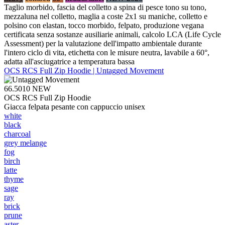
Taglio morbido, fascia del colletto a spina di pesce tono su tono,
mezzaluna nel colletto, maglia a coste 2x1 su maniche, colletto e
polsino con elastan, tocco morbido, felpato, produzione vegana
certificata senza sostanze ausiliarie animali, calcolo LCA (Life Cycle
Assessment) per la valutazione dell'impatto ambientale durante
l'intero ciclo di vita, etichetta con le misure neutra, lavabile a 60°,
adatta all'asciugatrice a temperatura bassa
OCS RCS Full Zip Hoodie | Untagged Movement
66.5010
NEW
OCS RCS Full Zip Hoodie
Giacca felpata pesante con cappuccio unisex
white
black
charcoal
grey melange
fog
birch
latte
thyme
sage
ray
brick
prune
aster