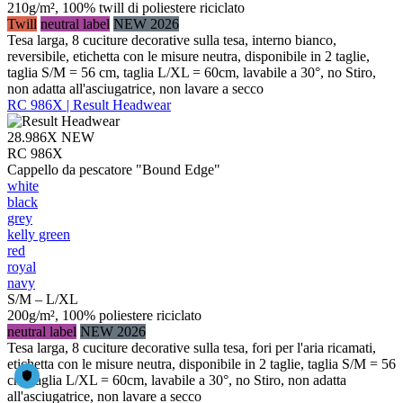
210g/m², 100% twill di poliestere riciclato
Twill
neutral label
NEW 2026
Tesa larga, 8 cuciture decorative sulla tesa, interno bianco,
reversibile, etichetta con le misure neutra, disponibile in 2 taglie,
taglia S/M = 56 cm, taglia L/XL = 60cm, lavabile a 30°, no Stiro,
non adatta all'asciugatrice, non lavare a secco
RC 986X | Result Headwear
28.986X
NEW
RC 986X
Cappello da pescatore "Bound Edge"
white
black
grey
kelly green
red
royal
navy
S/M – L/XL
200g/m², 100% poliestere riciclato
neutral label
NEW 2026
Tesa larga, 8 cuciture decorative sulla tesa, fori per l'aria ricamati,
etichetta con le misure neutra, disponibile in 2 taglie, taglia S/M = 56
cm, taglia L/XL = 60cm, lavabile a 30°, no Stiro, non adatta
all'asciugatrice, non lavare a secco