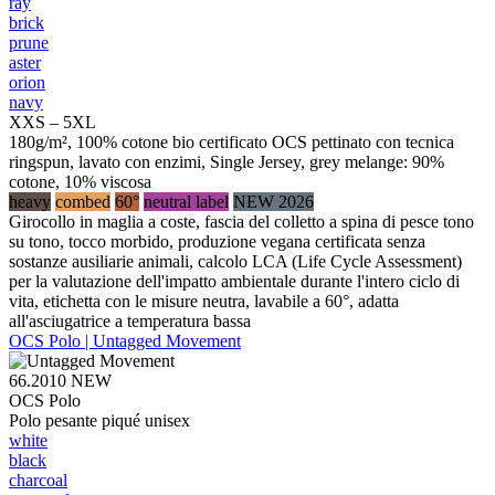
ray
brick
prune
aster
orion
navy
XXS – 5XL
180g/m², 100% cotone bio certificato OCS pettinato con tecnica
ringspun, lavato con enzimi, Single Jersey, grey melange: 90%
cotone, 10% viscosa
heavy
combed
60°
neutral label
NEW 2026
Girocollo in maglia a coste, fascia del colletto a spina di pesce tono
su tono, tocco morbido, produzione vegana certificata senza
sostanze ausiliarie animali, calcolo LCA (Life Cycle Assessment)
per la valutazione dell'impatto ambientale durante l'intero ciclo di
vita, etichetta con le misure neutra, lavabile a 60°, adatta
all'asciugatrice a temperatura bassa
OCS Polo | Untagged Movement
66.2010
NEW
OCS Polo
Polo pesante piqué unisex
white
black
charcoal