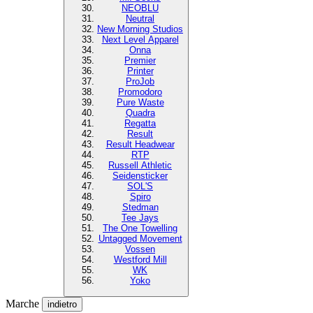
NEOBLU
Neutral
New Morning Studios
Next Level Apparel
Onna
Premier
Printer
ProJob
Promodoro
Pure Waste
Quadra
Regatta
Result
Result Headwear
RTP
Russell Athletic
Seidensticker
SOL'S
Spiro
Stedman
Tee Jays
The One Towelling
Untagged Movement
Vossen
Westford Mill
WK
Yoko
Marche
indietro