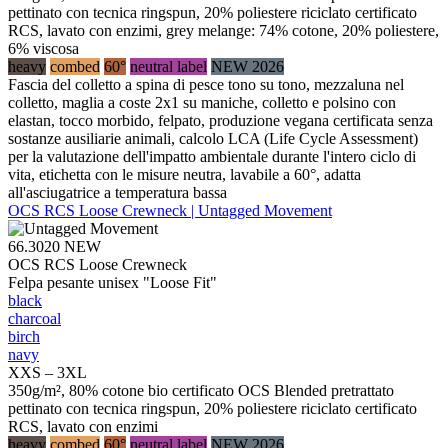
pettinato con tecnica ringspun, 20% poliestere riciclato certificato
RCS, lavato con enzimi, grey melange: 74% cotone, 20% poliestere,
6% viscosa
heavy
combed
60°
neutral label
NEW 2026
Fascia del colletto a spina di pesce tono su tono, mezzaluna nel
colletto, maglia a coste 2x1 su maniche, colletto e polsino con
elastan, tocco morbido, felpato, produzione vegana certificata senza
sostanze ausiliarie animali, calcolo LCA (Life Cycle Assessment)
per la valutazione dell'impatto ambientale durante l'intero ciclo di
vita, etichetta con le misure neutra, lavabile a 60°, adatta
all'asciugatrice a temperatura bassa
OCS RCS Loose Crewneck | Untagged Movement
66.3020
NEW
OCS RCS Loose Crewneck
Felpa pesante unisex "Loose Fit"
black
charcoal
birch
navy
XXS – 3XL
350g/m², 80% cotone bio certificato OCS Blended pretrattato
pettinato con tecnica ringspun, 20% poliestere riciclato certificato
RCS, lavato con enzimi
heavy
combed
60°
neutral label
NEW 2026