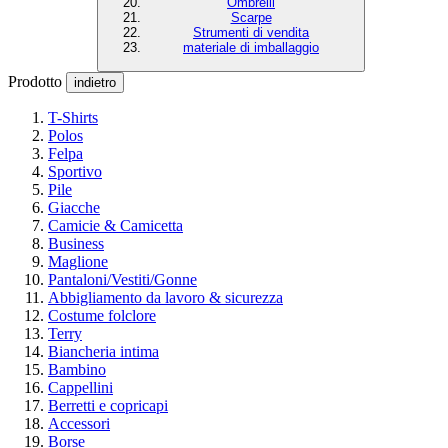
Ombrelli
Scarpe
Strumenti di vendita
materiale di imballaggio
Prodotto
indietro
T-Shirts
Polos
Felpa
Sportivo
Pile
Giacche
Camicie & Camicetta
Business
Maglione
Pantaloni/Vestiti/Gonne
Abbigliamento da lavoro & sicurezza
Costume folclore
Terry
Biancheria intima
Bambino
Cappellini
Berretti e copricapi
Accessori
Borse