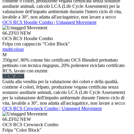
contiene 9 colori, produzione vegana certificata senza sostanze
ausiliarie animali, calcolo LCA (Life Cycle Assessment) per la
valutazione dell'impatto ambientale durante l'intero ciclo di vita,
lavabile a 30°, non adatta all'asciugatrice, non lavare a secco
OCS RCS Hoodie Combo | Untagged Movement
66.ZF03
NEW
OCS RCS Hoodie Combo
Felpa con cappuccio "Color Block"
multicolour
M
350g/m², 80% cotone bio certificato OCS Blended pretrattato
pettinato con tecnica ringspun, 20% poliestere riciclato certificato
RCS, lavato con enzimi
NEW 2026
Guida alla vendita per la valutazione dei colori e della qualità,
contiene 4 colori, felpato, produzione vegana certificata senza
sostanze ausiliarie animali, calcolo LCA (Life Cycle Assessment)
per la valutazione dell'impatto ambientale durante l'intero ciclo di
vita, lavabile a 30°, non adatta all'asciugatrice, non lavare a secco
OCS RCS Crewneck Combo | Untagged Movement
66.ZF02
NEW
OCS RCS Crewneck Combo
Felpa "Color Block"