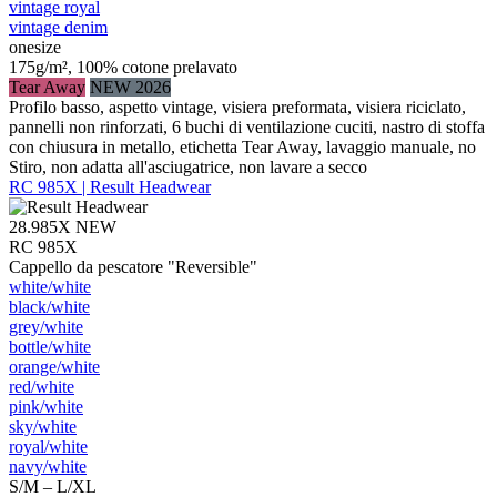
vintage royal
vintage denim
onesize
175g/m², 100% cotone prelavato
Tear Away
NEW 2026
Profilo basso, aspetto vintage, visiera preformata, visiera riciclato,
pannelli non rinforzati, 6 buchi di ventilazione cuciti, nastro di stoffa
con chiusura in metallo, etichetta Tear Away, lavaggio manuale, no
Stiro, non adatta all'asciugatrice, non lavare a secco
RC 985X | Result Headwear
28.985X
NEW
RC 985X
Cappello da pescatore "Reversible"
white/​white
black/​white
grey/​white
bottle/​white
orange/​white
red/​white
pink/​white
sky/​white
royal/​white
navy/​white
S/M – L/XL