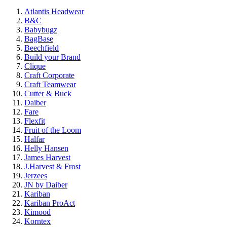
Atlantis Headwear
B&C
Babybugz
BagBase
Beechfield
Build your Brand
Clique
Craft Corporate
Craft Teamwear
Cutter & Buck
Daiber
Fare
Flexfit
Fruit of the Loom
Halfar
Helly Hansen
James Harvest
J.Harvest & Frost
Jerzees
JN by Daiber
Kariban
Kariban ProAct
Kimood
Korntex