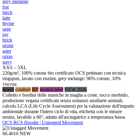
grey melange
fog
birch
latte
thyme
sage
ray
brick
prune
aster
orion
navy
XXS – 5XL
220g/m², 100% cotone bio certificato OCS pettinato con tecnica
ringspun, lavato con enzimi, grey melange: 90% cotone, 10%
viscosa
heavy
combed
60°
neutral label
NEW 2026
Colletto e bordini delle maniche in maglia a coste, tocco morbido,
produzione vegana certificata senza sostanze ausiliarie animali,
calcolo LCA (Life Cycle Assessment) per la valutazione dell'impatto
ambientale durante l'intero ciclo di vita, etichetta con le misure
neutra, lavabile a 60°, adatta all'asciugatrice a temperatura bassa
OCS RCS Hoodie | Untagged Movement
66.4010
NEW