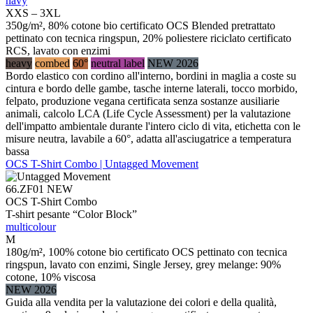
navy
XXS – 3XL
350g/m², 80% cotone bio certificato OCS Blended pretrattato
pettinato con tecnica ringspun, 20% poliestere riciclato certificato
RCS, lavato con enzimi
heavy
combed
60°
neutral label
NEW 2026
Bordo elastico con cordino all'interno, bordini in maglia a coste su
cintura e bordo delle gambe, tasche interne laterali, tocco morbido,
felpato, produzione vegana certificata senza sostanze ausiliarie
animali, calcolo LCA (Life Cycle Assessment) per la valutazione
dell'impatto ambientale durante l'intero ciclo di vita, etichetta con le
misure neutra, lavabile a 60°, adatta all'asciugatrice a temperatura
bassa
OCS T-Shirt Combo | Untagged Movement
66.ZF01
NEW
OCS T-Shirt Combo
T-shirt pesante “Color Block”
multicolour
M
180g/m², 100% cotone bio certificato OCS pettinato con tecnica
ringspun, lavato con enzimi, Single Jersey, grey melange: 90%
cotone, 10% viscosa
NEW 2026
Guida alla vendita per la valutazione dei colori e della qualità,