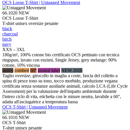
OCS Loose T-Shirt | Untagged Movement
66.1020
NEW
OCS Loose T-Shirt
T-shirt unisex oversize pesante
black
charcoal
birch
navy
XXS – 3XL
180g/m², 100% cotone bio certificato OCS pettinato con tecnica
ringspun, lavato con enzimi, Single Jersey, grey melange: 90%
cotone, 10% viscosa
heavy
combed
60°
neutral label
NEW 2026
Taglio oversize, girocollo in maglia a coste, fascia del colletto a
spina di pesce tono su tono, tocco morbido, produzione vegana
certificata senza sostanze ausiliarie animali, calcolo LCA (Life Cycle
Assessment) per la valutazione dell'impatto ambientale durante
l'intero ciclo di vita, etichetta con le misure neutra, lavabile a 60°,
adatta all'asciugatrice a temperatura bassa
OCS T-Shirt | Untagged Movement
66.1010
NEW
OCS T-Shirt
T-shirt unisex pesante