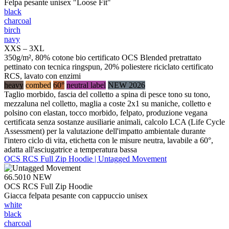
Felpa pesante unisex "Loose Fit"
black
charcoal
birch
navy
XXS – 3XL
350g/m², 80% cotone bio certificato OCS Blended pretrattato
pettinato con tecnica ringspun, 20% poliestere riciclato certificato
RCS, lavato con enzimi
heavy
combed
60°
neutral label
NEW 2026
Taglio morbido, fascia del colletto a spina di pesce tono su tono,
mezzaluna nel colletto, maglia a coste 2x1 su maniche, colletto e
polsino con elastan, tocco morbido, felpato, produzione vegana
certificata senza sostanze ausiliarie animali, calcolo LCA (Life Cycle
Assessment) per la valutazione dell'impatto ambientale durante
l'intero ciclo di vita, etichetta con le misure neutra, lavabile a 60°,
adatta all'asciugatrice a temperatura bassa
OCS RCS Full Zip Hoodie | Untagged Movement
66.5010
NEW
OCS RCS Full Zip Hoodie
Giacca felpata pesante con cappuccio unisex
white
black
charcoal