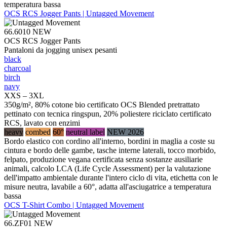
temperatura bassa
OCS RCS Jogger Pants | Untagged Movement
66.6010
NEW
OCS RCS Jogger Pants
Pantaloni da jogging unisex pesanti
black
charcoal
birch
navy
XXS – 3XL
350g/m², 80% cotone bio certificato OCS Blended pretrattato
pettinato con tecnica ringspun, 20% poliestere riciclato certificato
RCS, lavato con enzimi
heavy
combed
60°
neutral label
NEW 2026
Bordo elastico con cordino all'interno, bordini in maglia a coste su
cintura e bordo delle gambe, tasche interne laterali, tocco morbido,
felpato, produzione vegana certificata senza sostanze ausiliarie
animali, calcolo LCA (Life Cycle Assessment) per la valutazione
dell'impatto ambientale durante l'intero ciclo di vita, etichetta con le
misure neutra, lavabile a 60°, adatta all'asciugatrice a temperatura
bassa
OCS T-Shirt Combo | Untagged Movement
66.ZF01
NEW