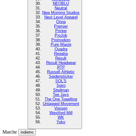
NEOBLU
Neutral
New Morning Studios
Next Level Apparel
Onna
Premier
Printer
ProJob
Promodoro
Pure Waste
Quadra
Regatta
Result
Result Headwear
RTP
Russell Athletic
Seidensticker
SOL'S
Spiro
Stedman
Tee Jays
The One Towelling
Untagged Movement
Vossen
Westford Mill
WK
Yoko
Marche
indietro