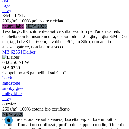
red
royal
navy
S/M – L/XL
200g/m², 100% poliestere riciclato
neutral label
NEW 2026
Tesa larga, 8 cuciture decorative sulla tesa, fori per l'aria ricamati,
etichetta con le misure neutra, disponibile in 2 taglie, taglia S/M = 56
cm, taglia L/XL = 60cm, lavabile a 30°, no Stiro, non adatta
all'asciugatrice, non lavare a secco
MB 6256 | Daiber
03.6256
NEW
MB 6256
Cappellino a 6 pannelli "Dad Cap"
black
sandstone
smoky green
milky blue
navy
onesize
260g/m², 100% cotone bio certificato
NEW 2026
6 cuciture decorative sulla visiera, fascetta tergisudore imbottita,
pannelli frontali non rinforzati, profilo del cappello medio, 6 buchi di