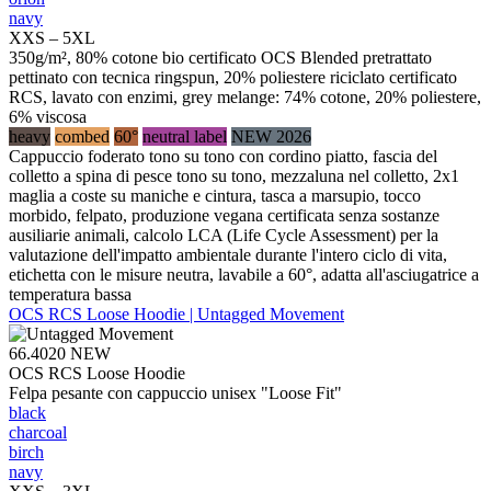
navy
XXS – 5XL
350g/m², 80% cotone bio certificato OCS Blended pretrattato
pettinato con tecnica ringspun, 20% poliestere riciclato certificato
RCS, lavato con enzimi, grey melange: 74% cotone, 20% poliestere,
6% viscosa
heavy
combed
60°
neutral label
NEW 2026
Cappuccio foderato tono su tono con cordino piatto, fascia del
colletto a spina di pesce tono su tono, mezzaluna nel colletto, 2x1
maglia a coste su maniche e cintura, tasca a marsupio, tocco
morbido, felpato, produzione vegana certificata senza sostanze
ausiliarie animali, calcolo LCA (Life Cycle Assessment) per la
valutazione dell'impatto ambientale durante l'intero ciclo di vita,
etichetta con le misure neutra, lavabile a 60°, adatta all'asciugatrice a
temperatura bassa
OCS RCS Loose Hoodie | Untagged Movement
66.4020
NEW
OCS RCS Loose Hoodie
Felpa pesante con cappuccio unisex "Loose Fit"
black
charcoal
birch
navy