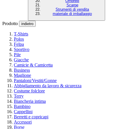
Ombrelli
Scarpe
Strumenti di vendita
materiale di imballaggio
Prodotto
indietro
T-Shirts
Polos
Felpa
Sportivo
Pile
Giacche
Camicie & Camicetta
Business
Maglione
Pantaloni/Vestiti/Gonne
Abbigliamento da lavoro & sicurezza
Costume folclore
Terry
Biancheria intima
Bambino
Cappellini
Berretti e copricapi
Accessori
Borse