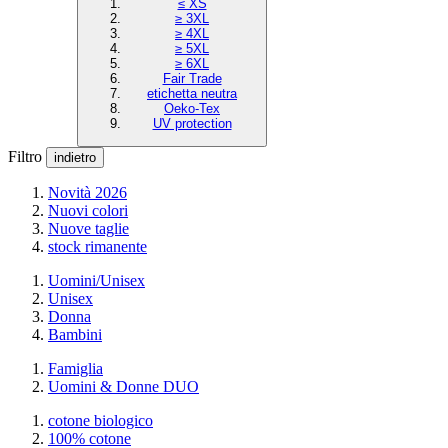
≤ XS
≥ 3XL
≥ 4XL
≥ 5XL
≥ 6XL
Fair Trade
etichetta neutra
Oeko-Tex
UV protection
Filtro
indietro
Novità 2026
Nuovi colori
Nuove taglie
stock rimanente
Uomini/Unisex
Unisex
Donna
Bambini
Famiglia
Uomini & Donne DUO
cotone biologico
100% cotone