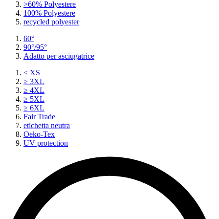
>60% Polyestere
100% Polyestere
recycled polyester
60°
90°/95°
Adatto per asciugatrice
≤ XS
≥ 3XL
≥ 4XL
≥ 5XL
≥ 6XL
Fair Trade
etichetta neutra
Oeko-Tex
UV protection