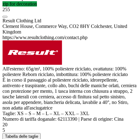
zip for decoration
255
Result Clothing Ltd
Clement House, Commerce Way, CO2 8HY Colchester, United
Kingdom
https://www.resultclothing.com/contact.php
All'esterno: 65g/m², 100%
poliestere
riciclato, ovattatura: 100%
poliestere
Reborn riciclato, imbottitura: 100%
poliestere
riciclato
È in corso il passaggio al
poliestere
riciclato, idrorepellente,
antivento e traspirante, collo alto, buchi delle maniche orlati, cerniera
con protezione per mento, 1 tasca interna con chiusura a strappo, 2
tasche laterali con cerniera, accesso di finitura sul petto sinistro,
asola per appendere, biancheria delicata, lavabile a 40°, no Stiro,
non adatta all'asciugatrice
Taglie:
XS
–
S
–
M
–
L
–
XL
–
XXL
–
3XL
Numero di tariffa doganale:
62113390
|
Paese di origine:
Cina
20
5
Tabella delle taglie