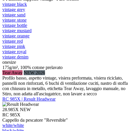
vintage black
vintage grey
vintage sand
vintage stone
vintage bottle
vintage mustard
vintage orange
vintage red
vintage pink
vintage royal
vintage denim
onesize
175g/m², 100% cotone prelavato
Tear Away
NEW 2026
Profilo basso, aspetto vintage, visiera preformata, visiera riciclato,
pannelli non rinforzati, 6 buchi di ventilazione cuciti, nastro di stoffa
con chiusura in metallo, etichetta Tear Away, lavaggio manuale, no
Stiro, non adatta all'asciugatrice, non lavare a secco
RC 985X | Result Headwear
28.985X
NEW
RC 985X
Cappello da pescatore "Reversible"
white/​white
black/​white