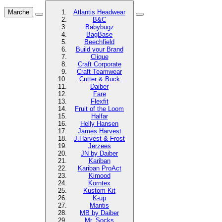
Marche
Atlantis Headwear
B&C
Babybugz
BagBase
Beechfield
Build your Brand
Clique
Craft Corporate
Craft Teamwear
Cutter & Buck
Daiber
Fare
Flexfit
Fruit of the Loom
Halfar
Helly Hansen
James Harvest
J.Harvest & Frost
Jerzees
JN by Daiber
Kariban
Kariban ProAct
Kimood
Korntex
Kustom Kit
K-up
Mantis
MB by Daiber
Mr. Socks