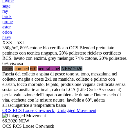
thyme
sage
ray
brick
prune
aster
orion
navy
XXS – 5XL
350g/m², 80% cotone bio certificato OCS Blended pretrattato
pettinato con tecnica ringspun, 20% poliestere riciclato certificato
RCS, lavato con enzimi, grey melange: 74% cotone, 20% poliestere,
6% viscosa
heavy
combed
60°
neutral label
NEW 2026
Fascia del colletto a spina di pesce tono su tono, mezzaluna nel
colletto, maglia a coste 2x1 su maniche, colletto e polsino con
elastan, tocco morbido, felpato, produzione vegana certificata senza
sostanze ausiliarie animali, calcolo LCA (Life Cycle Assessment)
per la valutazione dell'impatto ambientale durante l'intero ciclo di
vita, etichetta con le misure neutra, lavabile a 60°, adatta
all'asciugatrice a temperatura bassa
OCS RCS Loose Crewneck | Untagged Movement
66.3020
NEW
OCS RCS Loose Crewneck