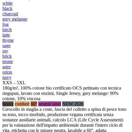
white
black
charcoal
grey melange
fog
birch
latte
thyme
sage
ray
brick
prune
aster
orion
navy
XXS – 5XL
180g/m², 100% cotone bio certificato OCS pettinato con tecnica
ringspun, lavato con enzimi, Single Jersey, grey melange: 90%
cotone, 10% viscosa
heavy
combed
60°
neutral label
NEW 2026
Girocollo in maglia a coste, fascia del colletto a spina di pesce tono
su tono, tocco morbido, produzione vegana certificata senza
sostanze ausiliarie animali, calcolo LCA (Life Cycle Assessment)
per la valutazione dell'impatto ambientale durante l'intero ciclo di
vita, etichetta con le misure neutra, lavabile a 60°, adatta