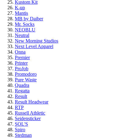
Kustom Kit
K-up
Mantis
MB by Daiber
Mr. Socks
NEOBLU
Neutral
New Morning Studios
Next Level Apparel
Onna
Premier
Printer
ProJob
Promodoro
Pure Waste
Quadra
Regatta
Result
Result Headwear
RTP
Russell Athletic
Seidensticker
SOL'S
Spiro
Stedman