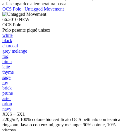
all'asciugatrice a temperatura bassa
OCS Polo | Untagged Movement
66.2010
NEW
OCS Polo
Polo pesante piqué unisex
white
black
charcoal
grey melange
fog
birch
latte
thyme
sage
ray
brick
prune
aster
orion
navy
XXS – 5XL
220g/m², 100% cotone bio certificato OCS pettinato con tecnica
ringspun, lavato con enzimi, grey melange: 90% cotone, 10%
viscosa