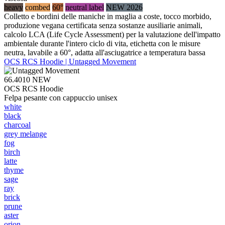
heavy
combed
60°
neutral label
NEW 2026
Colletto e bordini delle maniche in maglia a coste, tocco morbido,
produzione vegana certificata senza sostanze ausiliarie animali,
calcolo LCA (Life Cycle Assessment) per la valutazione dell'impatto
ambientale durante l'intero ciclo di vita, etichetta con le misure
neutra, lavabile a 60°, adatta all'asciugatrice a temperatura bassa
OCS RCS Hoodie | Untagged Movement
66.4010
NEW
OCS RCS Hoodie
Felpa pesante con cappuccio unisex
white
black
charcoal
grey melange
fog
birch
latte
thyme
sage
ray
brick
prune
aster
orion