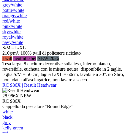
grey/​white
bottle/​white
orange/​white
red/​white
pink/​white
sky/​white
royal/​white
navy/​white
S/M – L/XL
210g/m², 100% twill di poliestere riciclato
Twill
neutral label
NEW 2026
Tesa larga, 8 cuciture decorative sulla tesa, interno bianco,
reversibile, etichetta con le misure neutra, disponibile in 2 taglie,
taglia S/M = 56 cm, taglia L/XL = 60cm, lavabile a 30°, no Stiro,
non adatta all'asciugatrice, non lavare a secco
RC 986X | Result Headwear
28.986X
NEW
RC 986X
Cappello da pescatore "Bound Edge"
white
black
grey
kelly green