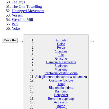
Tee Jays
The One Towelling
Untagged Movement
Vossen
Westford Mill
WK
Yoko
Prodotto
T-Shirts
Polos
Felpa
Sportivo
Pile
Giacche
Camicie & Camicetta
Business
Maglione
Pantaloni/Vestiti/Gonne
Abbigliamento da lavoro & sicurezza
Costume folclore
Terry
Biancheria intima
Bambino
Cappellini
Berretti e copricapi
Accessori
Borse