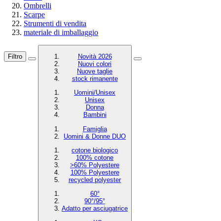
Ombrelli
Scarpe
Strumenti di vendita
materiale di imballaggio
Filtro
Novità 2026
Nuovi colori
Nuove taglie
stock rimanente
Uomini/Unisex
Unisex
Donna
Bambini
Famiglia
Uomini & Donne DUO
cotone biologico
100% cotone
>60% Polyestere
100% Polyestere
recycled polyester
60°
90°/95°
Adatto per asciugatrice