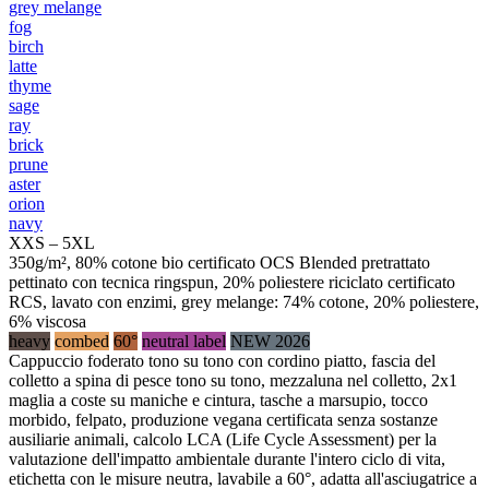
grey melange
fog
birch
latte
thyme
sage
ray
brick
prune
aster
orion
navy
XXS – 5XL
350g/m², 80% cotone bio certificato OCS Blended pretrattato
pettinato con tecnica ringspun, 20% poliestere riciclato certificato
RCS, lavato con enzimi, grey melange: 74% cotone, 20% poliestere,
6% viscosa
heavy
combed
60°
neutral label
NEW 2026
Cappuccio foderato tono su tono con cordino piatto, fascia del
colletto a spina di pesce tono su tono, mezzaluna nel colletto, 2x1
maglia a coste su maniche e cintura, tasche a marsupio, tocco
morbido, felpato, produzione vegana certificata senza sostanze
ausiliarie animali, calcolo LCA (Life Cycle Assessment) per la
valutazione dell'impatto ambientale durante l'intero ciclo di vita,
etichetta con le misure neutra, lavabile a 60°, adatta all'asciugatrice a