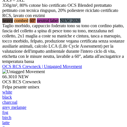
XXS – 3XL
350g/m², 80% cotone bio certificato OCS Blended pretrattato
pettinato con tecnica ringspun, 20% poliestere riciclato certificato
RCS, lavato con enzimi
heavy
combed
60°
neutral label
NEW 2026
Taglio morbido, cappuccio foderato tono su tono con cordino piatto,
fascia del colletto a spina di pesce tono su tono, mezzaluna nel
colletto, 2x1 maglia a coste su maniche e cintura, tasca a marsupio,
tocco morbido, felpato, produzione vegana certificata senza sostanze
ausiliarie animali, calcolo LCA (Life Cycle Assessment) per la
valutazione dell'impatto ambientale durante l'intero ciclo di vita,
etichetta con le misure neutra, lavabile a 60°, adatta all'asciugatrice a
temperatura bassa
OCS RCS Crewneck | Untagged Movement
66.3010
NEW
OCS RCS Crewneck
Felpa pesante unisex
white
black
charcoal
grey melange
fog
birch
latte