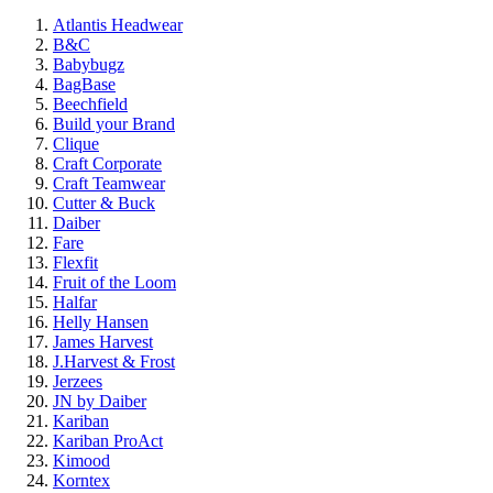
Atlantis Headwear
B&C
Babybugz
BagBase
Beechfield
Build your Brand
Clique
Craft Corporate
Craft Teamwear
Cutter & Buck
Daiber
Fare
Flexfit
Fruit of the Loom
Halfar
Helly Hansen
James Harvest
J.Harvest & Frost
Jerzees
JN by Daiber
Kariban
Kariban ProAct
Kimood
Korntex