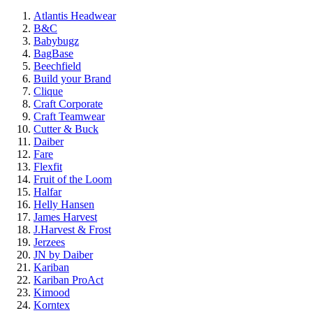
Atlantis Headwear
B&C
Babybugz
BagBase
Beechfield
Build your Brand
Clique
Craft Corporate
Craft Teamwear
Cutter & Buck
Daiber
Fare
Flexfit
Fruit of the Loom
Halfar
Helly Hansen
James Harvest
J.Harvest & Frost
Jerzees
JN by Daiber
Kariban
Kariban ProAct
Kimood
Korntex