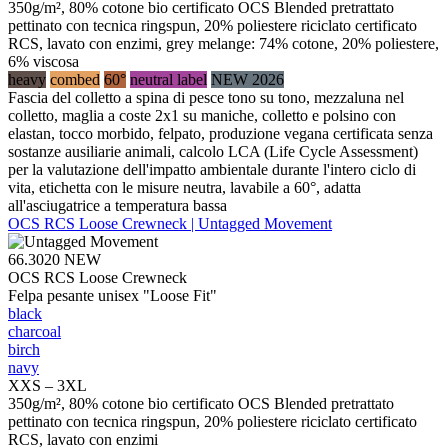
350g/m², 80% cotone bio certificato OCS Blended pretrattato
pettinato con tecnica ringspun, 20% poliestere riciclato certificato
RCS, lavato con enzimi, grey melange: 74% cotone, 20% poliestere,
6% viscosa
heavy
combed
60°
neutral label
NEW 2026
Fascia del colletto a spina di pesce tono su tono, mezzaluna nel
colletto, maglia a coste 2x1 su maniche, colletto e polsino con
elastan, tocco morbido, felpato, produzione vegana certificata senza
sostanze ausiliarie animali, calcolo LCA (Life Cycle Assessment)
per la valutazione dell'impatto ambientale durante l'intero ciclo di
vita, etichetta con le misure neutra, lavabile a 60°, adatta
all'asciugatrice a temperatura bassa
OCS RCS Loose Crewneck | Untagged Movement
66.3020
NEW
OCS RCS Loose Crewneck
Felpa pesante unisex "Loose Fit"
black
charcoal
birch
navy
XXS – 3XL
350g/m², 80% cotone bio certificato OCS Blended pretrattato
pettinato con tecnica ringspun, 20% poliestere riciclato certificato
RCS, lavato con enzimi