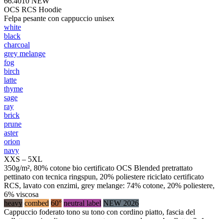
66.4010
NEW
OCS RCS Hoodie
Felpa pesante con cappuccio unisex
white
black
charcoal
grey melange
fog
birch
latte
thyme
sage
ray
brick
prune
aster
orion
navy
XXS – 5XL
350g/m², 80% cotone bio certificato OCS Blended pretrattato
pettinato con tecnica ringspun, 20% poliestere riciclato certificato
RCS, lavato con enzimi, grey melange: 74% cotone, 20% poliestere,
6% viscosa
heavy
combed
60°
neutral label
NEW 2026
Cappuccio foderato tono su tono con cordino piatto, fascia del