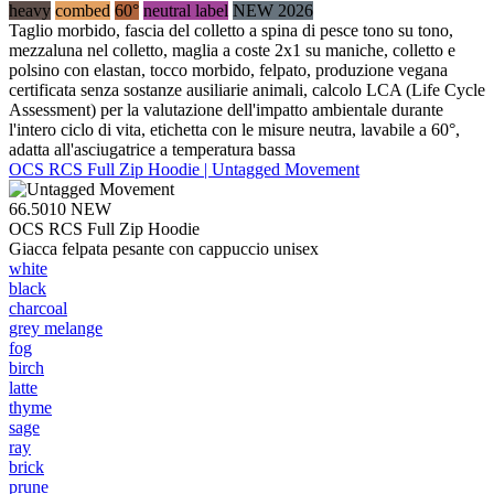
heavy
combed
60°
neutral label
NEW 2026
Taglio morbido, fascia del colletto a spina di pesce tono su tono,
mezzaluna nel colletto, maglia a coste 2x1 su maniche, colletto e
polsino con elastan, tocco morbido, felpato, produzione vegana
certificata senza sostanze ausiliarie animali, calcolo LCA (Life Cycle
Assessment) per la valutazione dell'impatto ambientale durante
l'intero ciclo di vita, etichetta con le misure neutra, lavabile a 60°,
adatta all'asciugatrice a temperatura bassa
OCS RCS Full Zip Hoodie | Untagged Movement
66.5010
NEW
OCS RCS Full Zip Hoodie
Giacca felpata pesante con cappuccio unisex
white
black
charcoal
grey melange
fog
birch
latte
thyme
sage
ray
brick
prune