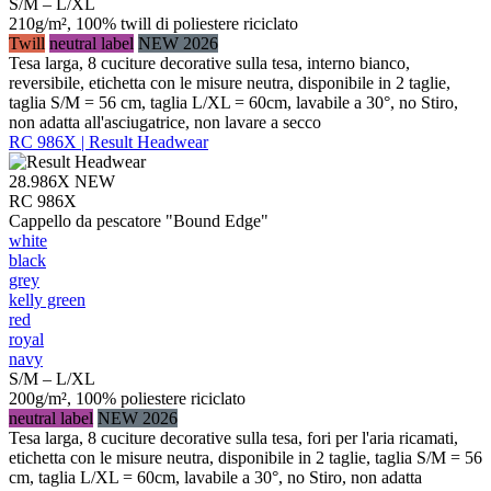
S/M – L/XL
210g/m², 100% twill di poliestere riciclato
Twill
neutral label
NEW 2026
Tesa larga, 8 cuciture decorative sulla tesa, interno bianco,
reversibile, etichetta con le misure neutra, disponibile in 2 taglie,
taglia S/M = 56 cm, taglia L/XL = 60cm, lavabile a 30°, no Stiro,
non adatta all'asciugatrice, non lavare a secco
RC 986X | Result Headwear
28.986X
NEW
RC 986X
Cappello da pescatore "Bound Edge"
white
black
grey
kelly green
red
royal
navy
S/M – L/XL
200g/m², 100% poliestere riciclato
neutral label
NEW 2026
Tesa larga, 8 cuciture decorative sulla tesa, fori per l'aria ricamati,
etichetta con le misure neutra, disponibile in 2 taglie, taglia S/M = 56
cm, taglia L/XL = 60cm, lavabile a 30°, no Stiro, non adatta