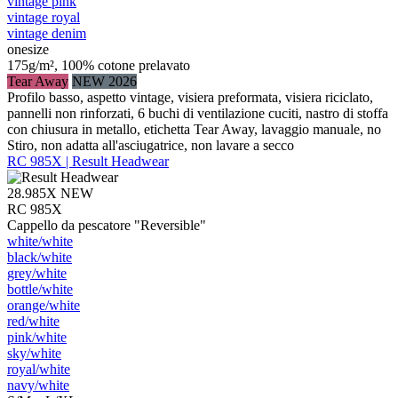
vintage pink
vintage royal
vintage denim
onesize
175g/m², 100% cotone prelavato
Tear Away
NEW 2026
Profilo basso, aspetto vintage, visiera preformata, visiera riciclato,
pannelli non rinforzati, 6 buchi di ventilazione cuciti, nastro di stoffa
con chiusura in metallo, etichetta Tear Away, lavaggio manuale, no
Stiro, non adatta all'asciugatrice, non lavare a secco
RC 985X | Result Headwear
28.985X
NEW
RC 985X
Cappello da pescatore "Reversible"
white/​white
black/​white
grey/​white
bottle/​white
orange/​white
red/​white
pink/​white
sky/​white
royal/​white
navy/​white