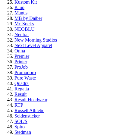
Kustom Kit
K-up
Mantis
MB by Daiber
Mr. Socks
NEOBLU
Neutral
New Morning Studios
Next Level Apparel
Onna
Premier
Printer
ProJob
Promodoro
Pure Waste
Quadra
Regatta
Result
Result Headwear
RTP
Russell Athletic
Seidensticker
SOL'S
Spiro
Stedman