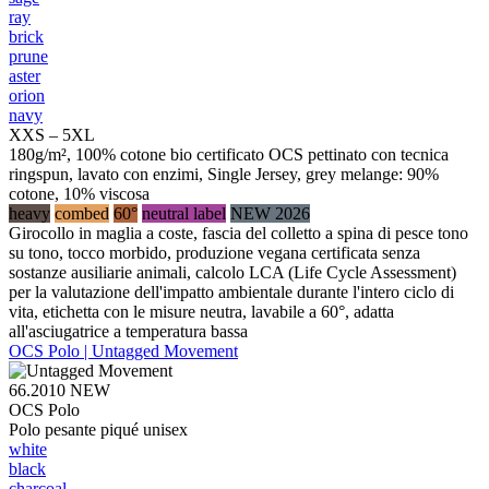
ray
brick
prune
aster
orion
navy
XXS – 5XL
180g/m², 100% cotone bio certificato OCS pettinato con tecnica
ringspun, lavato con enzimi, Single Jersey, grey melange: 90%
cotone, 10% viscosa
heavy
combed
60°
neutral label
NEW 2026
Girocollo in maglia a coste, fascia del colletto a spina di pesce tono
su tono, tocco morbido, produzione vegana certificata senza
sostanze ausiliarie animali, calcolo LCA (Life Cycle Assessment)
per la valutazione dell'impatto ambientale durante l'intero ciclo di
vita, etichetta con le misure neutra, lavabile a 60°, adatta
all'asciugatrice a temperatura bassa
OCS Polo | Untagged Movement
66.2010
NEW
OCS Polo
Polo pesante piqué unisex
white
black
charcoal