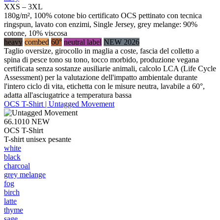
XXS – 3XL
180g/m², 100% cotone bio certificato OCS pettinato con tecnica
ringspun, lavato con enzimi, Single Jersey, grey melange: 90%
cotone, 10% viscosa
heavy
combed
60°
neutral label
NEW 2026
Taglio oversize, girocollo in maglia a coste, fascia del colletto a
spina di pesce tono su tono, tocco morbido, produzione vegana
certificata senza sostanze ausiliarie animali, calcolo LCA (Life Cycle
Assessment) per la valutazione dell'impatto ambientale durante
l'intero ciclo di vita, etichetta con le misure neutra, lavabile a 60°,
adatta all'asciugatrice a temperatura bassa
OCS T-Shirt | Untagged Movement
66.1010
NEW
OCS T-Shirt
T-shirt unisex pesante
white
black
charcoal
grey melange
fog
birch
latte
thyme
sage