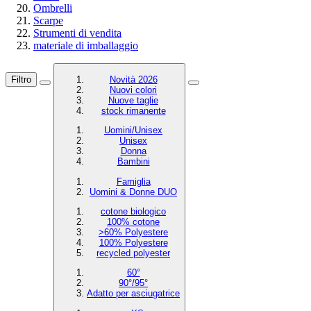
Ombrelli
Scarpe
Strumenti di vendita
materiale di imballaggio
Filtro
Novità 2026
Nuovi colori
Nuove taglie
stock rimanente
Uomini/Unisex
Unisex
Donna
Bambini
Famiglia
Uomini & Donne DUO
cotone biologico
100% cotone
>60% Polyestere
100% Polyestere
recycled polyester
60°
90°/95°
Adatto per asciugatrice