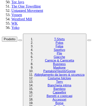
Tee Jays
The One Towelling
Untagged Movement
Vossen
Westford Mill
WK
Yoko
Prodotto
T-Shirts
Polos
Felpa
Sportivo
Pile
Giacche
Camicie & Camicetta
Business
Maglione
Pantaloni/Vestiti/Gonne
Abbigliamento da lavoro & sicurezza
Costume folclore
Terry
Biancheria intima
Bambino
Cappellini
Berretti e copricapi
Accessori
Borse