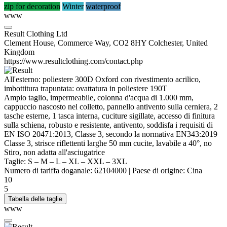
zip for decoration
Winter
waterproof
www
Result Clothing Ltd
Clement House, Commerce Way, CO2 8HY Colchester, United
Kingdom
https://www.resultclothing.com/contact.php
All'esterno:
poliestere
300D Oxford con rivestimento acrilico,
imbottitura trapuntata: ovattatura in
poliestere
190T
Ampio taglio,
impermeabile
, colonna d'acqua di 1.000 mm,
cappuccio nascosto nel colletto, pannello antivento sulla cerniera, 2
tasche esterne, 1 tasca interna, cuciture sigillate, accesso di finitura
sulla schiena, robusto e resistente, antivento, soddisfa i requisiti di
EN ISO 20471
:2013, Classe 3, secondo la normativa EN343:2019
Classe 3, strisce riflettenti larghe 50 mm cucite, lavabile a 40°, no
Stiro, non adatta all'asciugatrice
Taglie:
S
–
M
–
L
–
XL
–
XXL
–
3XL
Numero di tariffa doganale:
62104000
|
Paese di origine:
Cina
10
5
Tabella delle taglie
www