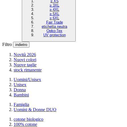
≤ XS
≥ 3XL
≥ 4XL
≥ 5XL
≥ 6XL
Fair Trade
etichetta neutra
Oeko-Tex
UV protection
Filtro
indietro
Novità 2026
Nuovi colori
Nuove taglie
stock rimanente
Uomini/Unisex
Unisex
Donna
Bambini
Famiglia
Uomini & Donne DUO
cotone biologico
100% cotone