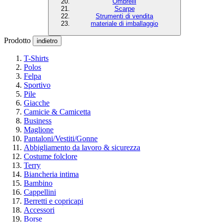
Ombrelli
Scarpe
Strumenti di vendita
materiale di imballaggio
Prodotto
indietro
T-Shirts
Polos
Felpa
Sportivo
Pile
Giacche
Camicie & Camicetta
Business
Maglione
Pantaloni/Vestiti/Gonne
Abbigliamento da lavoro & sicurezza
Costume folclore
Terry
Biancheria intima
Bambino
Cappellini
Berretti e copricapi
Accessori
Borse