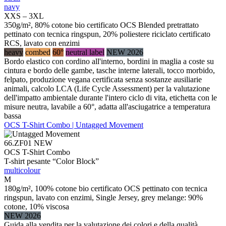
navy
XXS – 3XL
350g/m², 80% cotone bio certificato OCS Blended pretrattato
pettinato con tecnica ringspun, 20% poliestere riciclato certificato
RCS, lavato con enzimi
heavy
combed
60°
neutral label
NEW 2026
Bordo elastico con cordino all'interno, bordini in maglia a coste su
cintura e bordo delle gambe, tasche interne laterali, tocco morbido,
felpato, produzione vegana certificata senza sostanze ausiliarie
animali, calcolo LCA (Life Cycle Assessment) per la valutazione
dell'impatto ambientale durante l'intero ciclo di vita, etichetta con le
misure neutra, lavabile a 60°, adatta all'asciugatrice a temperatura
bassa
OCS T-Shirt Combo | Untagged Movement
66.ZF01
NEW
OCS T-Shirt Combo
T-shirt pesante “Color Block”
multicolour
M
180g/m², 100% cotone bio certificato OCS pettinato con tecnica
ringspun, lavato con enzimi, Single Jersey, grey melange: 90%
cotone, 10% viscosa
NEW 2026
Guida alla vendita per la valutazione dei colori e della qualità,