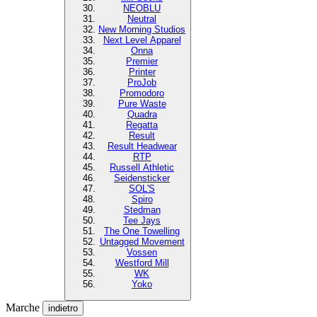
NEOBLU
Neutral
New Morning Studios
Next Level Apparel
Onna
Premier
Printer
ProJob
Promodoro
Pure Waste
Quadra
Regatta
Result
Result Headwear
RTP
Russell Athletic
Seidensticker
SOL'S
Spiro
Stedman
Tee Jays
The One Towelling
Untagged Movement
Vossen
Westford Mill
WK
Yoko
Marche
indietro