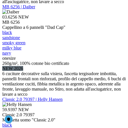
all'asciugatrice, non lavare a secco
MB 6256 | Daiber
03.6256
NEW
MB 6256
Cappellino a 6 pannelli "Dad Cap"
black
sandstone
smoky green
milky blue
navy
onesize
260g/m², 100% cotone bio certificato
NEW 2026
6 cuciture decorative sulla visiera, fascetta tergisudore imbottita,
pannelli frontali non rinforzati, profilo del cappello medio, 6 buchi di
ventilazione cuciti, fibbia metallica in argento opaco, aderente alla
fronte, lavaggio manuale, no Stiro, non adatta all'asciugatrice, non
lavare a secco
Classic 2.0 79397 | Helly Hansen
59.9397
NEW
Classic 2.0 79397
Maglietta uomo "Classic 2.0"
black