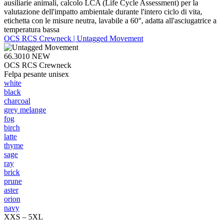
ausiliarie animali, calcolo LCA (Life Cycle Assessment) per la
valutazione dell'impatto ambientale durante l'intero ciclo di vita,
etichetta con le misure neutra, lavabile a 60°, adatta all'asciugatrice a
temperatura bassa
OCS RCS Crewneck | Untagged Movement
66.3010
NEW
OCS RCS Crewneck
Felpa pesante unisex
white
black
charcoal
grey melange
fog
birch
latte
thyme
sage
ray
brick
prune
aster
orion
navy
XXS – 5XL