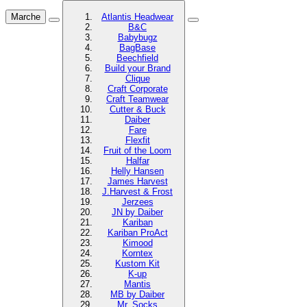
Marche
Atlantis Headwear
B&C
Babybugz
BagBase
Beechfield
Build your Brand
Clique
Craft Corporate
Craft Teamwear
Cutter & Buck
Daiber
Fare
Flexfit
Fruit of the Loom
Halfar
Helly Hansen
James Harvest
J.Harvest & Frost
Jerzees
JN by Daiber
Kariban
Kariban ProAct
Kimood
Korntex
Kustom Kit
K-up
Mantis
MB by Daiber
Mr. Socks