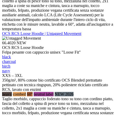
colletto a spina di pesce tono su tono, mezzaluna nel colletto, 2x1
maglia a coste su maniche e cintura, tasca a marsupio, tocco
morbido, felpato, produzione vegana certificata senza sostanze
ausiliarie animali, calcolo LCA (Life Cycle Assessment) per la
valutazione dell'impatto ambientale durante l'intero ciclo di vita,
etichetta con le misure neutra, lavabile a 60°, adatta all'asciugatrice a
temperatura bassa
OCS RCS Loose Hoodie | Untagged Movement
66.4020
NEW
OCS RCS Loose Hoodie
Felpa pesante con cappuccio unisex "Loose Fit"
black
charcoal
birch
navy
XXS – 3XL
350g/m², 80% cotone bio certificato OCS Blended pretrattato
pettinato con tecnica ringspun, 20% poliestere riciclato certificato
RCS, lavato con enzimi
heavy
combed
60°
neutral label
NEW 2026
Taglio morbido, cappuccio foderato tono su tono con cordino piatto,
fascia del colletto a spina di pesce tono su tono, mezzaluna nel
colletto, 2x1 maglia a coste su maniche e cintura, tasca a marsupio,
tocco morbido, felpato, produzione vegana certificata senza sostanze