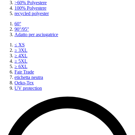
>60% Polyestere
100% Polyestere
recycled polyester
60°
90°/95°
Adatto per asciugatrice
≤ XS
≥ 3XL
≥ 4XL
≥ 5XL
≥ 6XL
Fair Trade
etichetta neutra
Oeko-Tex
UV protection