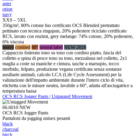
aster
orion
navy
XXS – 5XL
350g/m², 80% cotone bio certificato OCS Blended pretrattato
pettinato con tecnica ringspun, 20% poliestere riciclato certificato
RCS, lavato con enzimi, grey melange: 74% cotone, 20% poliestere,
6% viscosa
heavy
combed
60°
neutral label
NEW 2026
Cappuccio foderato tono su tono con cordino piatto, fascia del
colletto a spina di pesce tono su tono, mezzaluna nel colletto, 2x1
maglia a coste su maniche e cintura, tasche a marsupio, tocco
morbido, felpato, produzione vegana certificata senza sostanze
ausiliarie animali, calcolo LCA (Life Cycle Assessment) per la
valutazione dell'impatto ambientale durante l'intero ciclo di vita,
etichetta con le misure neutra, lavabile a 60°, adatta all'asciugatrice a
temperatura bassa
OCS RCS Jogger Pants | Untagged Movement
66.6010
NEW
OCS RCS Jogger Pants
Pantaloni da jogging unisex pesanti
black
charcoal
birch