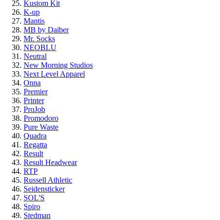
Kustom Kit
K-up
Mantis
MB by Daiber
Mr. Socks
NEOBLU
Neutral
New Morning Studios
Next Level Apparel
Onna
Premier
Printer
ProJob
Promodoro
Pure Waste
Quadra
Regatta
Result
Result Headwear
RTP
Russell Athletic
Seidensticker
SOL'S
Spiro
Stedman