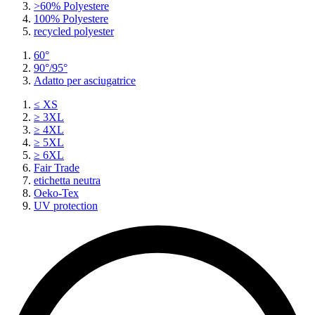
>60% Polyestere
100% Polyestere
recycled polyester
60°
90°/95°
Adatto per asciugatrice
≤ XS
≥ 3XL
≥ 4XL
≥ 5XL
≥ 6XL
Fair Trade
etichetta neutra
Oeko-Tex
UV protection