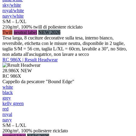
sky/​white
royal/​white
navy/​white
S/M – L/XL
210g/m², 100% twill di poliestere riciclato
Twill
neutral label
NEW 2026
Tesa larga, 8 cuciture decorative sulla tesa, interno bianco,
reversibile, etichetta con le misure neutra, disponibile in 2 taglie,
taglia S/M = 56 cm, taglia L/XL = 60cm, lavabile a 30°, no Stiro,
non adatta all'asciugatrice, non lavare a secco
RC 986X | Result Headwear
28.986X
NEW
RC 986X
Cappello da pescatore "Bound Edge"
white
black
grey
kelly green
red
royal
navy
S/M – L/XL
200g/m², 100% poliestere riciclato