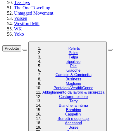
Tee Jays
The One Towelling
Untagged Movement
Vossen
Westford Mill
WK
Yoko
Prodotto
T-Shirts
Polos
Felpa
Sportivo
Pile
Giacche
Camicie & Camicetta
Business
Maglione
Pantaloni/Vestiti/Gonne
Abbigliamento da lavoro & sicurezza
Costume folclore
Terry
Biancheria intima
Bambino
Cappellini
Berretti e copricapi
Accessori
Borse