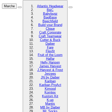
Marche
Atlantis Headwear
B&C
Babybugz
BagBase
Beechfield
Build your Brand
Clique
Craft Corporate
Craft Teamwear
Cutter & Buck
Daiber
Fare
Flexfit
Fruit of the Loom
Halfar
Helly Hansen
James Harvest
J.Harvest & Frost
Jerzees
JN by Daiber
Kariban
Kariban ProAct
Kimood
Korntex
Kustom Kit
K-up
Mantis
MB by Daiber
Mr. Socks