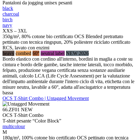
Pantaloni da jogging unisex pesanti
black
charcoal
birch
navy
XXS – 3XL
350g/m², 80% cotone bio certificato OCS Blended pretrattato
pettinato con tecnica ringspun, 20% poliestere riciclato certificato
RCS, lavato con enzimi
heavy
combed
60°
neutral label
NEW 2026
Bordo elastico con cordino all'interno, bordini in maglia a coste su
cintura e bordo delle gambe, tasche interne laterali, tocco morbido,
felpato, produzione vegana certificata senza sostanze ausiliarie
animali, calcolo LCA (Life Cycle Assessment) per la valutazione
dell'impatto ambientale durante l'intero ciclo di vita, etichetta con le
misure neutra, lavabile a 60°, adatta all'asciugatrice a temperatura
bassa
OCS T-Shirt Combo | Untagged Movement
66.ZF01
NEW
OCS T-Shirt Combo
T-shirt pesante “Color Block”
multicolour
M
180g/m², 100% cotone bio certificato OCS pettinato con tecnica