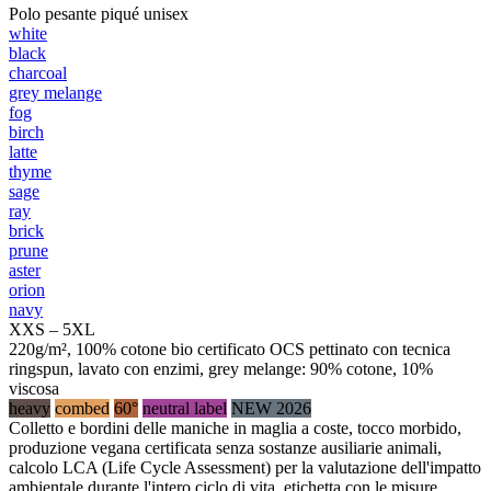
Polo pesante piqué unisex
white
black
charcoal
grey melange
fog
birch
latte
thyme
sage
ray
brick
prune
aster
orion
navy
XXS – 5XL
220g/m², 100% cotone bio certificato OCS pettinato con tecnica
ringspun, lavato con enzimi, grey melange: 90% cotone, 10%
viscosa
heavy
combed
60°
neutral label
NEW 2026
Colletto e bordini delle maniche in maglia a coste, tocco morbido,
produzione vegana certificata senza sostanze ausiliarie animali,
calcolo LCA (Life Cycle Assessment) per la valutazione dell'impatto
ambientale durante l'intero ciclo di vita, etichetta con le misure