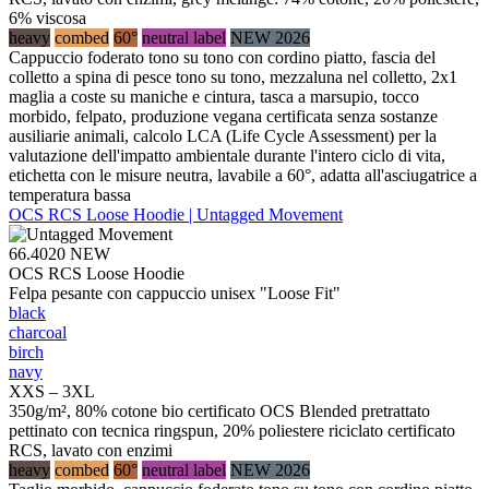
6% viscosa
heavy
combed
60°
neutral label
NEW 2026
Cappuccio foderato tono su tono con cordino piatto, fascia del
colletto a spina di pesce tono su tono, mezzaluna nel colletto, 2x1
maglia a coste su maniche e cintura, tasca a marsupio, tocco
morbido, felpato, produzione vegana certificata senza sostanze
ausiliarie animali, calcolo LCA (Life Cycle Assessment) per la
valutazione dell'impatto ambientale durante l'intero ciclo di vita,
etichetta con le misure neutra, lavabile a 60°, adatta all'asciugatrice a
temperatura bassa
OCS RCS Loose Hoodie | Untagged Movement
66.4020
NEW
OCS RCS Loose Hoodie
Felpa pesante con cappuccio unisex "Loose Fit"
black
charcoal
birch
navy
XXS – 3XL
350g/m², 80% cotone bio certificato OCS Blended pretrattato
pettinato con tecnica ringspun, 20% poliestere riciclato certificato
RCS, lavato con enzimi
heavy
combed
60°
neutral label
NEW 2026