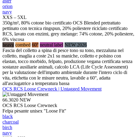
aster
orion
navy
XXS – 5XL
350g/m², 80% cotone bio certificato OCS Blended pretrattato
pettinato con tecnica ringspun, 20% poliestere riciclato certificato
RCS, lavato con enzimi, grey melange: 74% cotone, 20% poliestere,
6% viscosa
heavy
combed
60°
neutral label
NEW 2026
Fascia del colletto a spina di pesce tono su tono, mezzaluna nel
colletto, maglia a coste 2x1 su maniche, colletto e polsino con
elastan, tocco morbido, felpato, produzione vegana certificata senza
sostanze ausiliarie animali, calcolo LCA (Life Cycle Assessment)
per la valutazione dell'impatto ambientale durante l'intero ciclo di
vita, etichetta con le misure neutra, lavabile a 60°, adatta
all'asciugatrice a temperatura bassa
OCS RCS Loose Crewneck | Untagged Movement
66.3020
NEW
OCS RCS Loose Crewneck
Felpa pesante unisex "Loose Fit"
black
charcoal
birch
navy