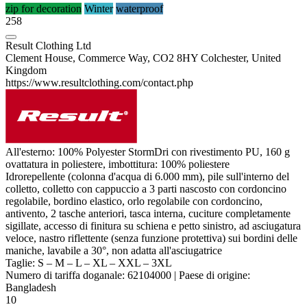
zip for decoration
Winter
waterproof
258
Result Clothing Ltd
Clement House, Commerce Way, CO2 8HY Colchester, United
Kingdom
https://www.resultclothing.com/contact.php
All'esterno: 100% Polyester StormDri con
rivestimento PU
, 160 g
ovattatura in
poliestere
, imbottitura: 100%
poliestere
Idrorepellente (colonna d'acqua di 6.000 mm), pile sull'interno del
colletto, colletto con cappuccio a 3 parti nascosto con cordoncino
regolabile, bordino elastico, orlo regolabile con cordoncino,
antivento, 2 tasche anteriori, tasca interna, cuciture completamente
sigillate, accesso di finitura su schiena e petto sinistro, ad asciugatura
veloce, nastro riflettente (senza funzione protettiva) sui bordini delle
maniche, lavabile a 30°, non adatta all'asciugatrice
Taglie:
S
–
M
–
L
–
XL
–
XXL
–
3XL
Numero di tariffa doganale:
62104000
|
Paese di origine:
Bangladesh
10