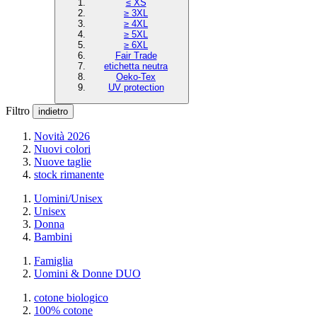
≤ XS
≥ 3XL
≥ 4XL
≥ 5XL
≥ 6XL
Fair Trade
etichetta neutra
Oeko-Tex
UV protection
Filtro
indietro
Novità 2026
Nuovi colori
Nuove taglie
stock rimanente
Uomini/Unisex
Unisex
Donna
Bambini
Famiglia
Uomini & Donne DUO
cotone biologico
100% cotone