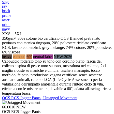
sage
ray
brick
prune
aster
orion
navy
XXS – 5XL
350g/m², 80% cotone bio certificato OCS Blended pretrattato
pettinato con tecnica ringspun, 20% poliestere riciclato certificato
RCS, lavato con enzimi, grey melange: 74% cotone, 20% poliestere,
6% viscosa
heavy
combed
60°
neutral label
NEW 2026
Cappuccio foderato tono su tono con cordino piatto, fascia del
colletto a spina di pesce tono su tono, mezzaluna nel colletto, 2x1
maglia a coste su maniche e cintura, tasche a marsupio, tocco
morbido, felpato, produzione vegana certificata senza sostanze
ausiliarie animali, calcolo LCA (Life Cycle Assessment) per la
valutazione dell'impatto ambientale durante l'intero ciclo di vita,
etichetta con le misure neutra, lavabile a 60°, adatta all'asciugatrice a
temperatura bassa
OCS RCS Jogger Pants | Untagged Movement
66.6010
NEW
OCS RCS Jogger Pants