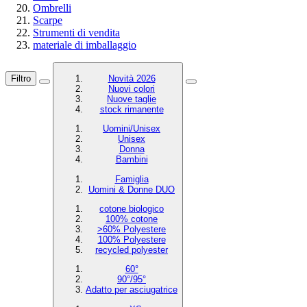
Ombrelli
Scarpe
Strumenti di vendita
materiale di imballaggio
Filtro
Novità 2026
Nuovi colori
Nuove taglie
stock rimanente
Uomini/Unisex
Unisex
Donna
Bambini
Famiglia
Uomini & Donne DUO
cotone biologico
100% cotone
>60% Polyestere
100% Polyestere
recycled polyester
60°
90°/95°
Adatto per asciugatrice