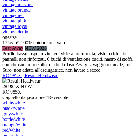
vintage mustard
vintage orange
vintage red
vintage pink
vintage royal
vintage denim
onesize
175g/m², 100% cotone prelavato
Tear Away
NEW 2026
Profilo basso, aspetto vintage, visiera preformata, visiera riciclato,
pannelli non rinforzati, 6 buchi di ventilazione cuciti, nastro di stoffa
con chiusura in metallo, etichetta Tear Away, lavaggio manuale, no
Stiro, non adatta all'asciugatrice, non lavare a secco
RC 985X | Result Headwear
28.985X
NEW
RC 985X
Cappello da pescatore "Reversible"
white/​white
black/​white
grey/​white
bottle/​white
orange/​white
red/​white
pink/​white