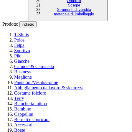
Ombrelli
Scarpe
Strumenti di vendita
materiale di imballaggio
Prodotto
indietro
T-Shirts
Polos
Felpa
Sportivo
Pile
Giacche
Camicie & Camicetta
Business
Maglione
Pantaloni/Vestiti/Gonne
Abbigliamento da lavoro & sicurezza
Costume folclore
Terry
Biancheria intima
Bambino
Cappellini
Berretti e copricapi
Accessori
Borse