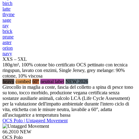
birch
latte
thyme
sage
ray
brick
prune
aster
orion
navy
XXS – 5XL
180g/m², 100% cotone bio certificato OCS pettinato con tecnica
ringspun, lavato con enzimi, Single Jersey, grey melange: 90%
cotone, 10% viscosa
heavy
combed
60°
neutral label
NEW 2026
Girocollo in maglia a coste, fascia del colletto a spina di pesce tono
su tono, tocco morbido, produzione vegana certificata senza
sostanze ausiliarie animali, calcolo LCA (Life Cycle Assessment)
per la valutazione dell'impatto ambientale durante l'intero ciclo di
vita, etichetta con le misure neutra, lavabile a 60°, adatta
all'asciugatrice a temperatura bassa
OCS Polo | Untagged Movement
66.2010
NEW
OCS Polo