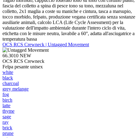
Taglio morbido, cappuccio foderato tono su tono con cordino piatto,
fascia del colletto a spina di pesce tono su tono, mezzaluna nel
colletto, 2x1 maglia a coste su maniche e cintura, tasca a marsupio,
tocco morbido, felpato, produzione vegana certificata senza sostanze
ausiliarie animali, calcolo LCA (Life Cycle Assessment) per la
valutazione dell'impatto ambientale durante l'intero ciclo di vita,
etichetta con le misure neutra, lavabile a 60°, adatta all'asciugatrice a
temperatura bassa
OCS RCS Crewneck | Untagged Movement
66.3010
NEW
OCS RCS Crewneck
Felpa pesante unisex
white
black
charcoal
grey melange
fog
birch
latte
thyme
sage
ray
brick
prune