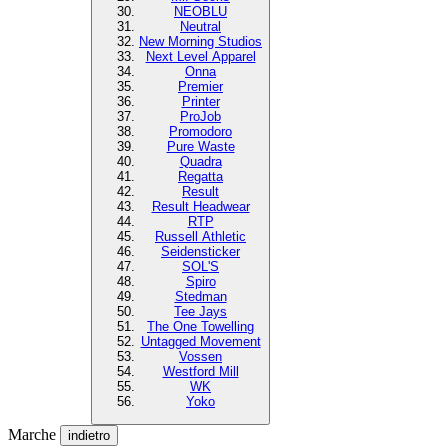
NEOBLU
Neutral
New Morning Studios
Next Level Apparel
Onna
Premier
Printer
ProJob
Promodoro
Pure Waste
Quadra
Regatta
Result
Result Headwear
RTP
Russell Athletic
Seidensticker
SOL'S
Spiro
Stedman
Tee Jays
The One Towelling
Untagged Movement
Vossen
Westford Mill
WK
Yoko
Marche
indietro