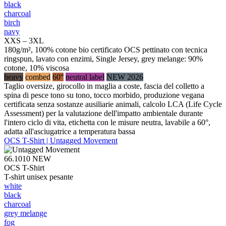
black
charcoal
birch
navy
XXS – 3XL
180g/m², 100% cotone bio certificato OCS pettinato con tecnica
ringspun, lavato con enzimi, Single Jersey, grey melange: 90%
cotone, 10% viscosa
heavy
combed
60°
neutral label
NEW 2026
Taglio oversize, girocollo in maglia a coste, fascia del colletto a
spina di pesce tono su tono, tocco morbido, produzione vegana
certificata senza sostanze ausiliarie animali, calcolo LCA (Life Cycle
Assessment) per la valutazione dell'impatto ambientale durante
l'intero ciclo di vita, etichetta con le misure neutra, lavabile a 60°,
adatta all'asciugatrice a temperatura bassa
OCS T-Shirt | Untagged Movement
66.1010
NEW
OCS T-Shirt
T-shirt unisex pesante
white
black
charcoal
grey melange
fog