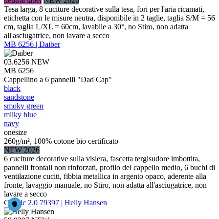
neutral label
NEW 2026
Tesa larga, 8 cuciture decorative sulla tesa, fori per l'aria ricamati,
etichetta con le misure neutra, disponibile in 2 taglie, taglia S/M = 56
cm, taglia L/XL = 60cm, lavabile a 30°, no Stiro, non adatta
all'asciugatrice, non lavare a secco
MB 6256 | Daiber
03.6256
NEW
MB 6256
Cappellino a 6 pannelli "Dad Cap"
black
sandstone
smoky green
milky blue
navy
onesize
260g/m², 100% cotone bio certificato
NEW 2026
6 cuciture decorative sulla visiera, fascetta tergisudore imbottita,
pannelli frontali non rinforzati, profilo del cappello medio, 6 buchi di
ventilazione cuciti, fibbia metallica in argento opaco, aderente alla
fronte, lavaggio manuale, no Stiro, non adatta all'asciugatrice, non
lavare a secco
Classic 2.0 79397 | Helly Hansen