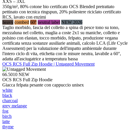
XXS – 3XL
350g/m², 80% cotone bio certificato OCS Blended pretrattato
pettinato con tecnica ringspun, 20% poliestere riciclato certificato
RCS, lavato con enzimi
heavy
combed
60°
neutral label
NEW 2026
Taglio morbido, fascia del colletto a spina di pesce tono su tono,
mezzaluna nel colletto, maglia a coste 2x1 su maniche, colletto e
polsino con elastan, tocco morbido, felpato, produzione vegana
certificata senza sostanze ausiliarie animali, calcolo LCA (Life Cycle
Assessment) per la valutazione dell'impatto ambientale durante
l'intero ciclo di vita, etichetta con le misure neutra, lavabile a 60°,
adatta all'asciugatrice a temperatura bassa
OCS RCS Full Zip Hoodie | Untagged Movement
66.5010
NEW
OCS RCS Full Zip Hoodie
Giacca felpata pesante con cappuccio unisex
white
black
charcoal
grey melange
fog
birch
latte
thyme