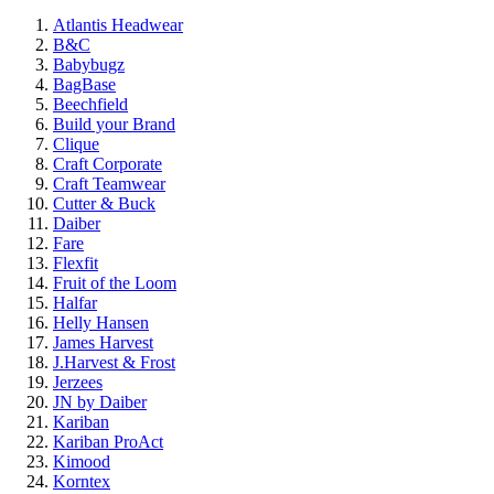
Atlantis Headwear
B&C
Babybugz
BagBase
Beechfield
Build your Brand
Clique
Craft Corporate
Craft Teamwear
Cutter & Buck
Daiber
Fare
Flexfit
Fruit of the Loom
Halfar
Helly Hansen
James Harvest
J.Harvest & Frost
Jerzees
JN by Daiber
Kariban
Kariban ProAct
Kimood
Korntex