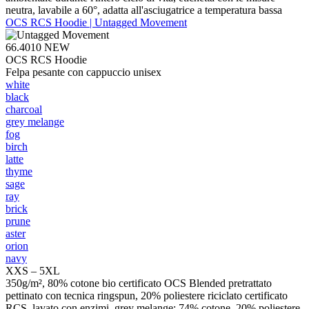
neutra, lavabile a 60°, adatta all'asciugatrice a temperatura bassa
OCS RCS Hoodie | Untagged Movement
66.4010
NEW
OCS RCS Hoodie
Felpa pesante con cappuccio unisex
white
black
charcoal
grey melange
fog
birch
latte
thyme
sage
ray
brick
prune
aster
orion
navy
XXS – 5XL
350g/m², 80% cotone bio certificato OCS Blended pretrattato
pettinato con tecnica ringspun, 20% poliestere riciclato certificato
RCS, lavato con enzimi, grey melange: 74% cotone, 20% poliestere,