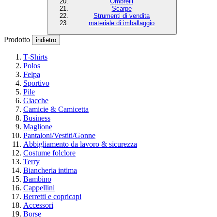
Ombrelli
Scarpe
Strumenti di vendita
materiale di imballaggio
Prodotto
indietro
T-Shirts
Polos
Felpa
Sportivo
Pile
Giacche
Camicie & Camicetta
Business
Maglione
Pantaloni/Vestiti/Gonne
Abbigliamento da lavoro & sicurezza
Costume folclore
Terry
Biancheria intima
Bambino
Cappellini
Berretti e copricapi
Accessori
Borse