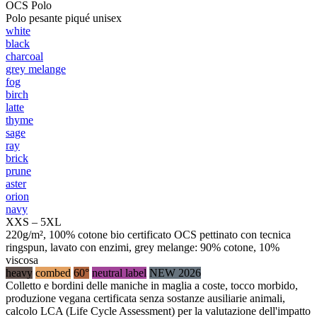
OCS Polo
Polo pesante piqué unisex
white
black
charcoal
grey melange
fog
birch
latte
thyme
sage
ray
brick
prune
aster
orion
navy
XXS – 5XL
220g/m², 100% cotone bio certificato OCS pettinato con tecnica
ringspun, lavato con enzimi, grey melange: 90% cotone, 10%
viscosa
heavy
combed
60°
neutral label
NEW 2026
Colletto e bordini delle maniche in maglia a coste, tocco morbido,
produzione vegana certificata senza sostanze ausiliarie animali,
calcolo LCA (Life Cycle Assessment) per la valutazione dell'impatto