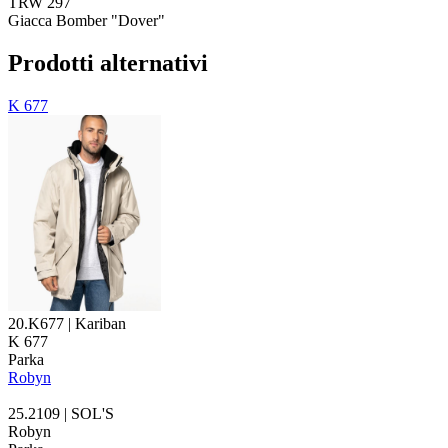
TRW 297
Giacca Bomber "Dover"
Prodotti alternativi
K 677
20.K677 | Kariban
K 677
Parka
Robyn
25.2109 | SOL'S
Robyn