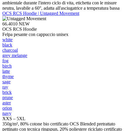
ambientale durante l'intero ciclo di vita, etichetta con le misure
neutra, lavabile a 60°, adatta all'asciugatrice a temperatura bassa
OCS RCS Hoodie | Untagged Movement
66.4010
NEW
OCS RCS Hoodie
Felpa pesante con cappuccio unisex
white
black
charcoal
grey melange
fog
birch
latte
thyme
sage
ray
brick
prune
aster
orion
navy
XXS – 5XL
350g/m², 80% cotone bio certificato OCS Blended pretrattato
pettinato con tecnica ringspun, 20% poliestere riciclato certificato