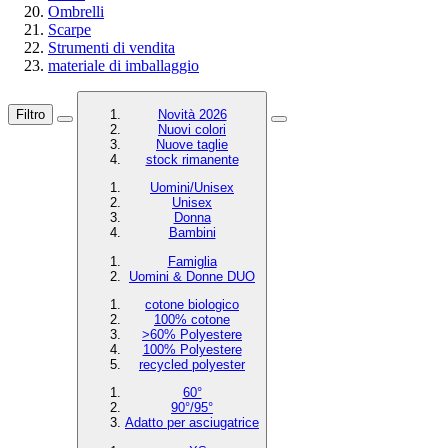
Ombrelli
Scarpe
Strumenti di vendita
materiale di imballaggio
Filtro
Novità 2026
Nuovi colori
Nuove taglie
stock rimanente
Uomini/Unisex
Unisex
Donna
Bambini
Famiglia
Uomini & Donne DUO
cotone biologico
100% cotone
>60% Polyestere
100% Polyestere
recycled polyester
60°
90°/95°
Adatto per asciugatrice