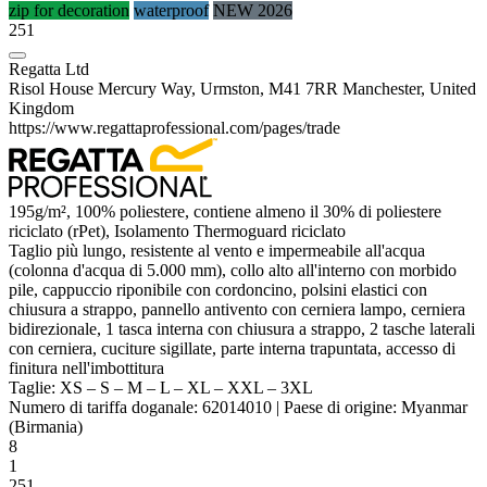
zip for decoration
waterproof
NEW 2026
251
Regatta Ltd
Risol House Mercury Way, Urmston, M41 7RR Manchester, United
Kingdom
https://www.regattaprofessional.com/pages/trade
195g/m², 100%
poliestere
, contiene almeno il 30% di
poliestere
riciclato (rPet), Isolamento Thermoguard riciclato
Taglio più lungo, resistente al vento e
impermeabile
all'acqua
(colonna d'acqua di 5.000 mm), collo alto all'interno con morbido
pile, cappuccio riponibile con cordoncino, polsini elastici con
chiusura a strappo, pannello antivento con cerniera lampo, cerniera
bidirezionale, 1 tasca interna con chiusura a strappo, 2 tasche laterali
con cerniera, cuciture sigillate, parte interna trapuntata, accesso di
finitura nell'imbottitura
Taglie:
XS
–
S
–
M
–
L
–
XL
–
XXL
–
3XL
Numero di tariffa doganale:
62014010
|
Paese di origine:
Myanmar
(Birmania)
8
1
251