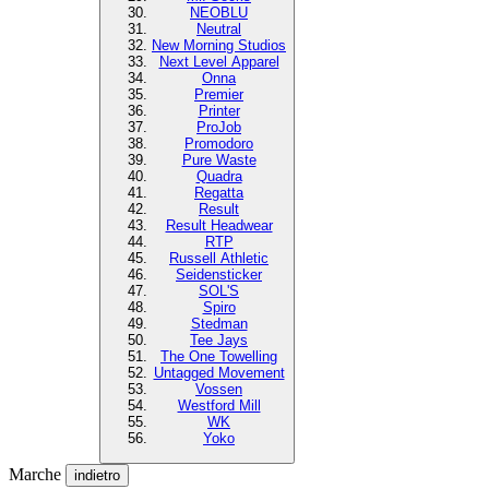
NEOBLU
Neutral
New Morning Studios
Next Level Apparel
Onna
Premier
Printer
ProJob
Promodoro
Pure Waste
Quadra
Regatta
Result
Result Headwear
RTP
Russell Athletic
Seidensticker
SOL'S
Spiro
Stedman
Tee Jays
The One Towelling
Untagged Movement
Vossen
Westford Mill
WK
Yoko
Marche
indietro