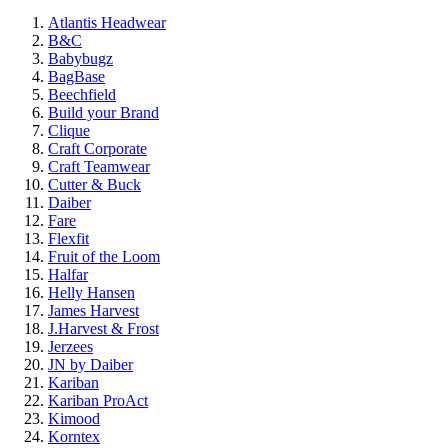
Atlantis Headwear
B&C
Babybugz
BagBase
Beechfield
Build your Brand
Clique
Craft Corporate
Craft Teamwear
Cutter & Buck
Daiber
Fare
Flexfit
Fruit of the Loom
Halfar
Helly Hansen
James Harvest
J.Harvest & Frost
Jerzees
JN by Daiber
Kariban
Kariban ProAct
Kimood
Korntex