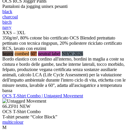
OCS RCS Jogger Pants
Pantaloni da jogging unisex pesanti
black
charcoal
birch
navy
XXS – 3XL
350g/m², 80% cotone bio certificato OCS Blended pretrattato
pettinato con tecnica ringspun, 20% poliestere riciclato certificato
RCS, lavato con enzimi
heavy
combed
60°
neutral label
NEW 2026
Bordo elastico con cordino all'interno, bordini in maglia a coste su
cintura e bordo delle gambe, tasche interne laterali, tocco morbido,
felpato, produzione vegana certificata senza sostanze ausiliarie
animali, calcolo LCA (Life Cycle Assessment) per la valutazione
dell'impatto ambientale durante l'intero ciclo di vita, etichetta con le
misure neutra, lavabile a 60°, adatta all'asciugatrice a temperatura
bassa
OCS T-Shirt Combo | Untagged Movement
66.ZF01
NEW
OCS T-Shirt Combo
T-shirt pesante “Color Block”
multicolour
M