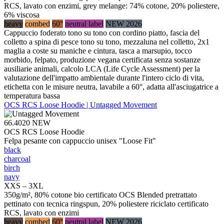
RCS, lavato con enzimi, grey melange: 74% cotone, 20% poliestere,
6% viscosa
heavy
combed
60°
neutral label
NEW 2026
Cappuccio foderato tono su tono con cordino piatto, fascia del
colletto a spina di pesce tono su tono, mezzaluna nel colletto, 2x1
maglia a coste su maniche e cintura, tasca a marsupio, tocco
morbido, felpato, produzione vegana certificata senza sostanze
ausiliarie animali, calcolo LCA (Life Cycle Assessment) per la
valutazione dell'impatto ambientale durante l'intero ciclo di vita,
etichetta con le misure neutra, lavabile a 60°, adatta all'asciugatrice a
temperatura bassa
OCS RCS Loose Hoodie | Untagged Movement
66.4020
NEW
OCS RCS Loose Hoodie
Felpa pesante con cappuccio unisex "Loose Fit"
black
charcoal
birch
navy
XXS – 3XL
350g/m², 80% cotone bio certificato OCS Blended pretrattato
pettinato con tecnica ringspun, 20% poliestere riciclato certificato
RCS, lavato con enzimi
heavy
combed
60°
neutral label
NEW 2026