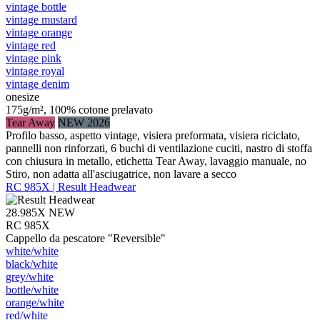
vintage bottle
vintage mustard
vintage orange
vintage red
vintage pink
vintage royal
vintage denim
onesize
175g/m², 100% cotone prelavato
Tear Away
NEW 2026
Profilo basso, aspetto vintage, visiera preformata, visiera riciclato,
pannelli non rinforzati, 6 buchi di ventilazione cuciti, nastro di stoffa
con chiusura in metallo, etichetta Tear Away, lavaggio manuale, no
Stiro, non adatta all'asciugatrice, non lavare a secco
RC 985X | Result Headwear
28.985X
NEW
RC 985X
Cappello da pescatore "Reversible"
white/​white
black/​white
grey/​white
bottle/​white
orange/​white
red/​white