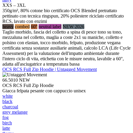
XXS – 3XL
350g/m², 80% cotone bio certificato OCS Blended pretrattato
pettinato con tecnica ringspun, 20% poliestere riciclato certificato
RCS, lavato con enzimi
heavy
combed
60°
neutral label
NEW 2026
Taglio morbido, fascia del colletto a spina di pesce tono su tono,
mezzaluna nel colletto, maglia a coste 2x1 su maniche, colletto e
polsino con elastan, tocco morbido, felpato, produzione vegana
certificata senza sostanze ausiliarie animali, calcolo LCA (Life Cycle
Assessment) per la valutazione dell'impatto ambientale durante
l'intero ciclo di vita, etichetta con le misure neutra, lavabile a 60°,
adatta all'asciugatrice a temperatura bassa
OCS RCS Full Zip Hoodie | Untagged Movement
66.5010
NEW
OCS RCS Full Zip Hoodie
Giacca felpata pesante con cappuccio unisex
white
black
charcoal
grey melange
fog
birch
latte