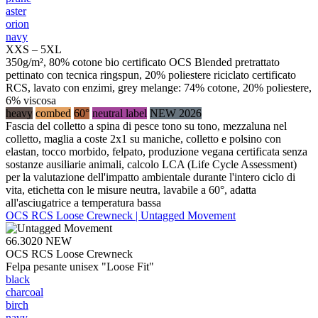
aster
orion
navy
XXS – 5XL
350g/m², 80% cotone bio certificato OCS Blended pretrattato
pettinato con tecnica ringspun, 20% poliestere riciclato certificato
RCS, lavato con enzimi, grey melange: 74% cotone, 20% poliestere,
6% viscosa
heavy
combed
60°
neutral label
NEW 2026
Fascia del colletto a spina di pesce tono su tono, mezzaluna nel
colletto, maglia a coste 2x1 su maniche, colletto e polsino con
elastan, tocco morbido, felpato, produzione vegana certificata senza
sostanze ausiliarie animali, calcolo LCA (Life Cycle Assessment)
per la valutazione dell'impatto ambientale durante l'intero ciclo di
vita, etichetta con le misure neutra, lavabile a 60°, adatta
all'asciugatrice a temperatura bassa
OCS RCS Loose Crewneck | Untagged Movement
66.3020
NEW
OCS RCS Loose Crewneck
Felpa pesante unisex "Loose Fit"
black
charcoal
birch
navy