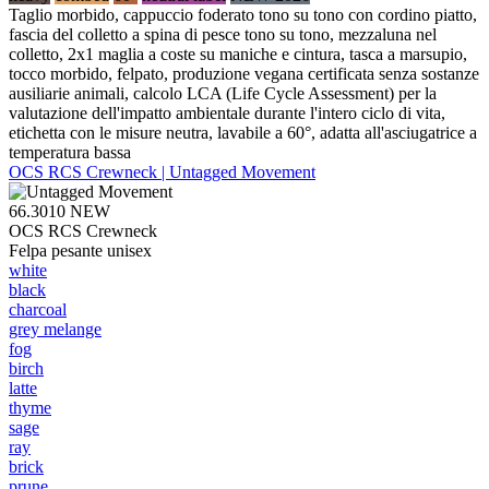
Taglio morbido, cappuccio foderato tono su tono con cordino piatto,
fascia del colletto a spina di pesce tono su tono, mezzaluna nel
colletto, 2x1 maglia a coste su maniche e cintura, tasca a marsupio,
tocco morbido, felpato, produzione vegana certificata senza sostanze
ausiliarie animali, calcolo LCA (Life Cycle Assessment) per la
valutazione dell'impatto ambientale durante l'intero ciclo di vita,
etichetta con le misure neutra, lavabile a 60°, adatta all'asciugatrice a
temperatura bassa
OCS RCS Crewneck | Untagged Movement
66.3010
NEW
OCS RCS Crewneck
Felpa pesante unisex
white
black
charcoal
grey melange
fog
birch
latte
thyme
sage
ray
brick
prune