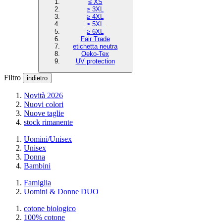
≤ XS
≥ 3XL
≥ 4XL
≥ 5XL
≥ 6XL
Fair Trade
etichetta neutra
Oeko-Tex
UV protection
Filtro
indietro
Novità 2026
Nuovi colori
Nuove taglie
stock rimanente
Uomini/Unisex
Unisex
Donna
Bambini
Famiglia
Uomini & Donne DUO
cotone biologico
100% cotone