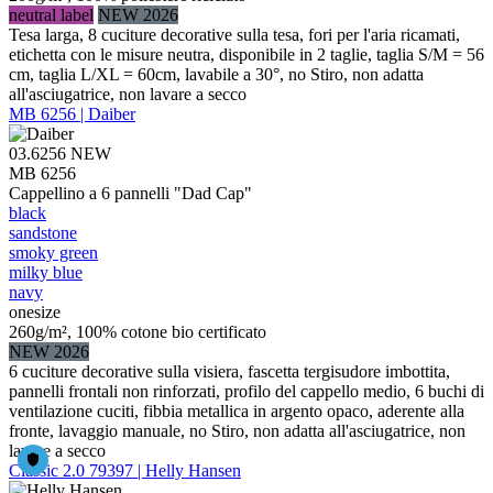
neutral label
NEW 2026
Tesa larga, 8 cuciture decorative sulla tesa, fori per l'aria ricamati,
etichetta con le misure neutra, disponibile in 2 taglie, taglia S/M = 56
cm, taglia L/XL = 60cm, lavabile a 30°, no Stiro, non adatta
all'asciugatrice, non lavare a secco
MB 6256 | Daiber
03.6256
NEW
MB 6256
Cappellino a 6 pannelli "Dad Cap"
black
sandstone
smoky green
milky blue
navy
onesize
260g/m², 100% cotone bio certificato
NEW 2026
6 cuciture decorative sulla visiera, fascetta tergisudore imbottita,
pannelli frontali non rinforzati, profilo del cappello medio, 6 buchi di
ventilazione cuciti, fibbia metallica in argento opaco, aderente alla
fronte, lavaggio manuale, no Stiro, non adatta all'asciugatrice, non
lavare a secco
Classic 2.0 79397 | Helly Hansen