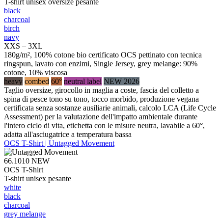
T-shirt unisex oversize pesante
black
charcoal
birch
navy
XXS – 3XL
180g/m², 100% cotone bio certificato OCS pettinato con tecnica
ringspun, lavato con enzimi, Single Jersey, grey melange: 90%
cotone, 10% viscosa
heavy
combed
60°
neutral label
NEW 2026
Taglio oversize, girocollo in maglia a coste, fascia del colletto a
spina di pesce tono su tono, tocco morbido, produzione vegana
certificata senza sostanze ausiliarie animali, calcolo LCA (Life Cycle
Assessment) per la valutazione dell'impatto ambientale durante
l'intero ciclo di vita, etichetta con le misure neutra, lavabile a 60°,
adatta all'asciugatrice a temperatura bassa
OCS T-Shirt | Untagged Movement
66.1010
NEW
OCS T-Shirt
T-shirt unisex pesante
white
black
charcoal
grey melange