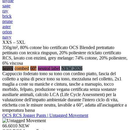
thyme
sage
ray
brick
prune
aster
orion
navy
XXS – 5XL
350g/m², 80% cotone bio certificato OCS Blended pretrattato
pettinato con tecnica ringspun, 20% poliestere riciclato certificato
RCS, lavato con enzimi, grey melange: 74% cotone, 20% poliestere,
6% viscosa
heavy
combed
60°
neutral label
NEW 2026
Cappuccio foderato tono su tono con cordino piatto, fascia del
colletto a spina di pesce tono su tono, mezzaluna nel colletto, 2x1
maglia a coste su maniche e cintura, tasche a marsupio, tocco
morbido, felpato, produzione vegana certificata senza sostanze
ausiliarie animali, calcolo LCA (Life Cycle Assessment) per la
valutazione dell'impatto ambientale durante l'intero ciclo di vita,
etichetta con le misure neutra, lavabile a 60°, adatta all'asciugatrice a
temperatura bassa
OCS RCS Jogger Pants | Untagged Movement
66.6010
NEW