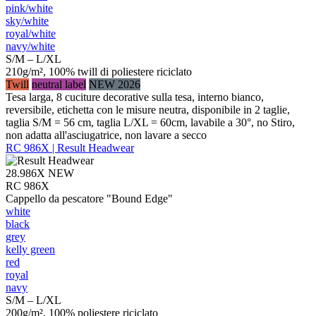
pink/​white
sky/​white
royal/​white
navy/​white
S/M – L/XL
210g/m², 100% twill di poliestere riciclato
Twill
neutral label
NEW 2026
Tesa larga, 8 cuciture decorative sulla tesa, interno bianco,
reversibile, etichetta con le misure neutra, disponibile in 2 taglie,
taglia S/M = 56 cm, taglia L/XL = 60cm, lavabile a 30°, no Stiro,
non adatta all'asciugatrice, non lavare a secco
RC 986X | Result Headwear
28.986X
NEW
RC 986X
Cappello da pescatore "Bound Edge"
white
black
grey
kelly green
red
royal
navy
S/M – L/XL
200g/m², 100% poliestere riciclato