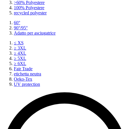
>60% Polyestere
100% Polyestere
recycled polyester
60°
90°/95°
Adatto per asciugatrice
≤ XS
≥ 3XL
≥ 4XL
≥ 5XL
≥ 6XL
Fair Trade
etichetta neutra
Oeko-Tex
UV protection