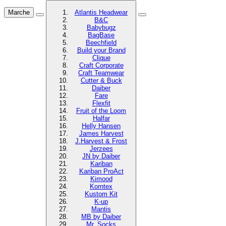
Marche
Atlantis Headwear
B&C
Babybugz
BagBase
Beechfield
Build your Brand
Clique
Craft Corporate
Craft Teamwear
Cutter & Buck
Daiber
Fare
Flexfit
Fruit of the Loom
Halfar
Helly Hansen
James Harvest
J.Harvest & Frost
Jerzees
JN by Daiber
Kariban
Kariban ProAct
Kimood
Korntex
Kustom Kit
K-up
Mantis
MB by Daiber
Mr. Socks