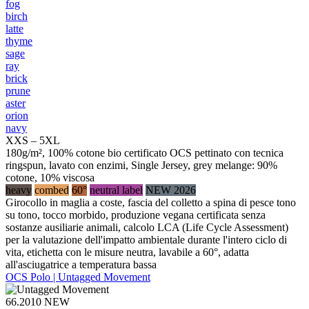
fog
birch
latte
thyme
sage
ray
brick
prune
aster
orion
navy
XXS – 5XL
180g/m², 100% cotone bio certificato OCS pettinato con tecnica
ringspun, lavato con enzimi, Single Jersey, grey melange: 90%
cotone, 10% viscosa
heavy
combed
60°
neutral label
NEW 2026
Girocollo in maglia a coste, fascia del colletto a spina di pesce tono
su tono, tocco morbido, produzione vegana certificata senza
sostanze ausiliarie animali, calcolo LCA (Life Cycle Assessment)
per la valutazione dell'impatto ambientale durante l'intero ciclo di
vita, etichetta con le misure neutra, lavabile a 60°, adatta
all'asciugatrice a temperatura bassa
OCS Polo | Untagged Movement
66.2010
NEW