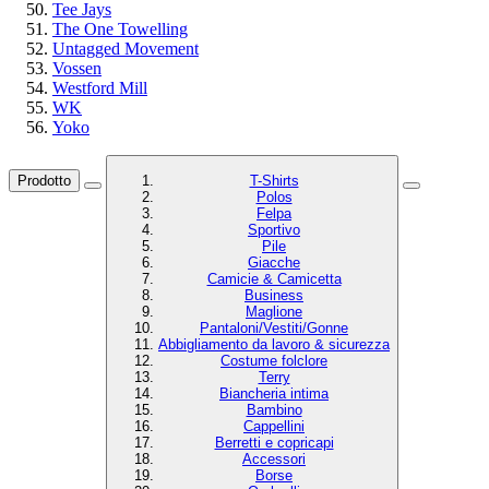
Tee Jays
The One Towelling
Untagged Movement
Vossen
Westford Mill
WK
Yoko
Prodotto
T-Shirts
Polos
Felpa
Sportivo
Pile
Giacche
Camicie & Camicetta
Business
Maglione
Pantaloni/Vestiti/Gonne
Abbigliamento da lavoro & sicurezza
Costume folclore
Terry
Biancheria intima
Bambino
Cappellini
Berretti e copricapi
Accessori
Borse