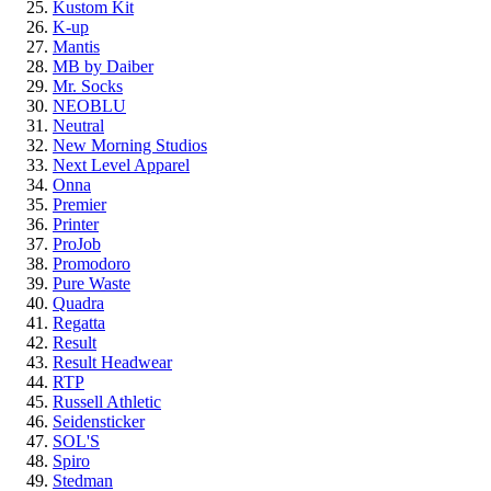
Kustom Kit
K-up
Mantis
MB by Daiber
Mr. Socks
NEOBLU
Neutral
New Morning Studios
Next Level Apparel
Onna
Premier
Printer
ProJob
Promodoro
Pure Waste
Quadra
Regatta
Result
Result Headwear
RTP
Russell Athletic
Seidensticker
SOL'S
Spiro
Stedman