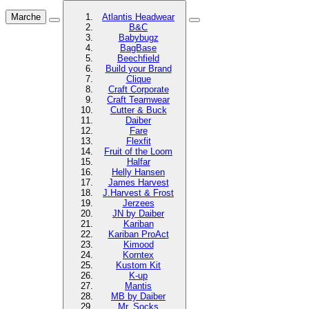
Marche
Atlantis Headwear
B&C
Babybugz
BagBase
Beechfield
Build your Brand
Clique
Craft Corporate
Craft Teamwear
Cutter & Buck
Daiber
Fare
Flexfit
Fruit of the Loom
Halfar
Helly Hansen
James Harvest
J.Harvest & Frost
Jerzees
JN by Daiber
Kariban
Kariban ProAct
Kimood
Korntex
Kustom Kit
K-up
Mantis
MB by Daiber
Mr. Socks