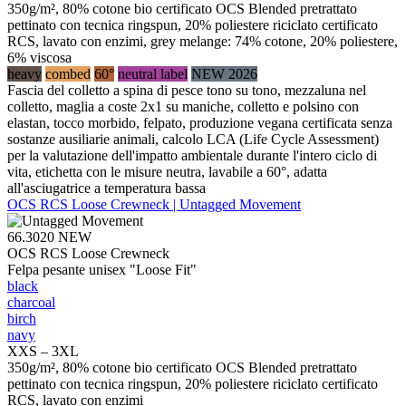
350g/m², 80% cotone bio certificato OCS Blended pretrattato
pettinato con tecnica ringspun, 20% poliestere riciclato certificato
RCS, lavato con enzimi, grey melange: 74% cotone, 20% poliestere,
6% viscosa
heavy
combed
60°
neutral label
NEW 2026
Fascia del colletto a spina di pesce tono su tono, mezzaluna nel
colletto, maglia a coste 2x1 su maniche, colletto e polsino con
elastan, tocco morbido, felpato, produzione vegana certificata senza
sostanze ausiliarie animali, calcolo LCA (Life Cycle Assessment)
per la valutazione dell'impatto ambientale durante l'intero ciclo di
vita, etichetta con le misure neutra, lavabile a 60°, adatta
all'asciugatrice a temperatura bassa
OCS RCS Loose Crewneck | Untagged Movement
66.3020
NEW
OCS RCS Loose Crewneck
Felpa pesante unisex "Loose Fit"
black
charcoal
birch
navy
XXS – 3XL
350g/m², 80% cotone bio certificato OCS Blended pretrattato
pettinato con tecnica ringspun, 20% poliestere riciclato certificato
RCS, lavato con enzimi