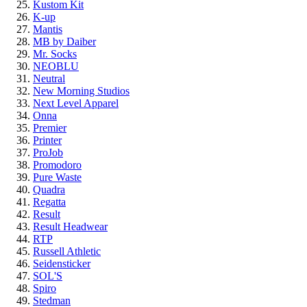
Kustom Kit
K-up
Mantis
MB by Daiber
Mr. Socks
NEOBLU
Neutral
New Morning Studios
Next Level Apparel
Onna
Premier
Printer
ProJob
Promodoro
Pure Waste
Quadra
Regatta
Result
Result Headwear
RTP
Russell Athletic
Seidensticker
SOL'S
Spiro
Stedman