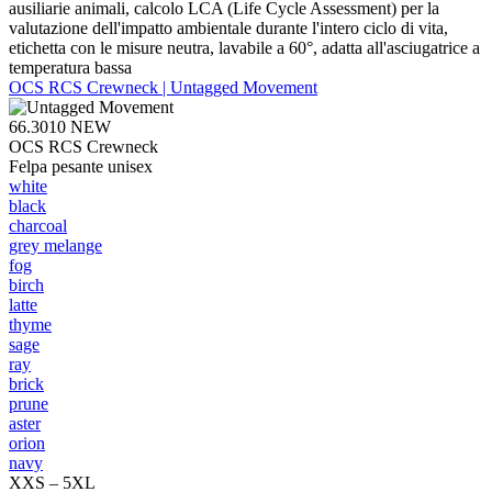
ausiliarie animali, calcolo LCA (Life Cycle Assessment) per la
valutazione dell'impatto ambientale durante l'intero ciclo di vita,
etichetta con le misure neutra, lavabile a 60°, adatta all'asciugatrice a
temperatura bassa
OCS RCS Crewneck | Untagged Movement
66.3010
NEW
OCS RCS Crewneck
Felpa pesante unisex
white
black
charcoal
grey melange
fog
birch
latte
thyme
sage
ray
brick
prune
aster
orion
navy
XXS – 5XL