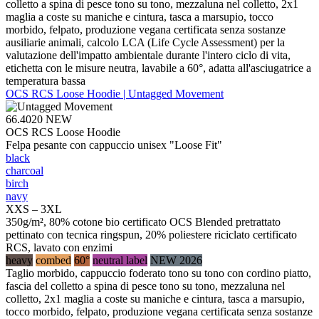
colletto a spina di pesce tono su tono, mezzaluna nel colletto, 2x1
maglia a coste su maniche e cintura, tasca a marsupio, tocco
morbido, felpato, produzione vegana certificata senza sostanze
ausiliarie animali, calcolo LCA (Life Cycle Assessment) per la
valutazione dell'impatto ambientale durante l'intero ciclo di vita,
etichetta con le misure neutra, lavabile a 60°, adatta all'asciugatrice a
temperatura bassa
OCS RCS Loose Hoodie | Untagged Movement
66.4020
NEW
OCS RCS Loose Hoodie
Felpa pesante con cappuccio unisex "Loose Fit"
black
charcoal
birch
navy
XXS – 3XL
350g/m², 80% cotone bio certificato OCS Blended pretrattato
pettinato con tecnica ringspun, 20% poliestere riciclato certificato
RCS, lavato con enzimi
heavy
combed
60°
neutral label
NEW 2026
Taglio morbido, cappuccio foderato tono su tono con cordino piatto,
fascia del colletto a spina di pesce tono su tono, mezzaluna nel
colletto, 2x1 maglia a coste su maniche e cintura, tasca a marsupio,
tocco morbido, felpato, produzione vegana certificata senza sostanze