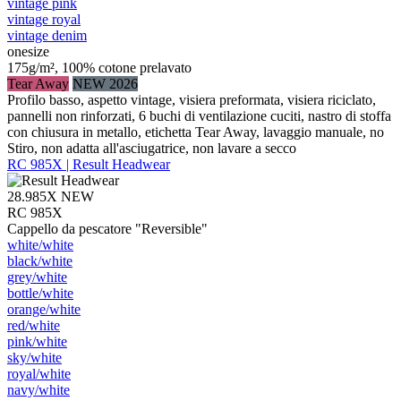
vintage pink
vintage royal
vintage denim
onesize
175g/m², 100% cotone prelavato
Tear Away
NEW 2026
Profilo basso, aspetto vintage, visiera preformata, visiera riciclato,
pannelli non rinforzati, 6 buchi di ventilazione cuciti, nastro di stoffa
con chiusura in metallo, etichetta Tear Away, lavaggio manuale, no
Stiro, non adatta all'asciugatrice, non lavare a secco
RC 985X | Result Headwear
28.985X
NEW
RC 985X
Cappello da pescatore "Reversible"
white/​white
black/​white
grey/​white
bottle/​white
orange/​white
red/​white
pink/​white
sky/​white
royal/​white
navy/​white