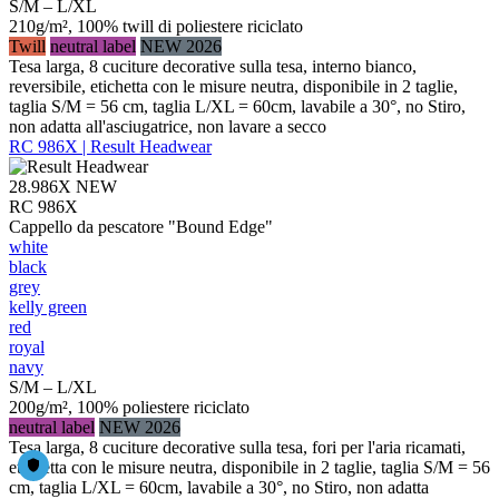
S/M – L/XL
210g/m², 100% twill di poliestere riciclato
Twill
neutral label
NEW 2026
Tesa larga, 8 cuciture decorative sulla tesa, interno bianco,
reversibile, etichetta con le misure neutra, disponibile in 2 taglie,
taglia S/M = 56 cm, taglia L/XL = 60cm, lavabile a 30°, no Stiro,
non adatta all'asciugatrice, non lavare a secco
RC 986X | Result Headwear
28.986X
NEW
RC 986X
Cappello da pescatore "Bound Edge"
white
black
grey
kelly green
red
royal
navy
S/M – L/XL
200g/m², 100% poliestere riciclato
neutral label
NEW 2026
Tesa larga, 8 cuciture decorative sulla tesa, fori per l'aria ricamati,
etichetta con le misure neutra, disponibile in 2 taglie, taglia S/M = 56
cm, taglia L/XL = 60cm, lavabile a 30°, no Stiro, non adatta