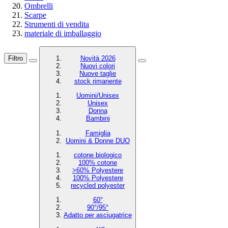
Ombrelli
Scarpe
Strumenti di vendita
materiale di imballaggio
Filtro
Novità 2026
Nuovi colori
Nuove taglie
stock rimanente
Uomini/Unisex
Unisex
Donna
Bambini
Famiglia
Uomini & Donne DUO
cotone biologico
100% cotone
>60% Polyestere
100% Polyestere
recycled polyester
60°
90°/95°
Adatto per asciugatrice