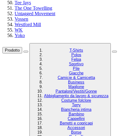
Tee Jays
The One Towelling
Untagged Movement
Vossen
Westford Mill
WK
Yoko
Prodotto
T-Shirts
Polos
Felpa
Sportivo
Pile
Giacche
Camicie & Camicetta
Business
Maglione
Pantaloni/Vestiti/Gonne
Abbigliamento da lavoro & sicurezza
Costume folclore
Terry
Biancheria intima
Bambino
Cappellini
Berretti e copricapi
Accessori
Borse