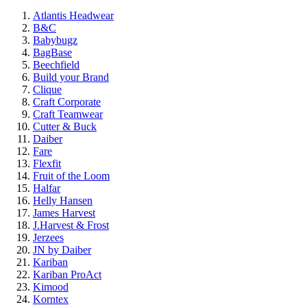
Atlantis Headwear
B&C
Babybugz
BagBase
Beechfield
Build your Brand
Clique
Craft Corporate
Craft Teamwear
Cutter & Buck
Daiber
Fare
Flexfit
Fruit of the Loom
Halfar
Helly Hansen
James Harvest
J.Harvest & Frost
Jerzees
JN by Daiber
Kariban
Kariban ProAct
Kimood
Korntex