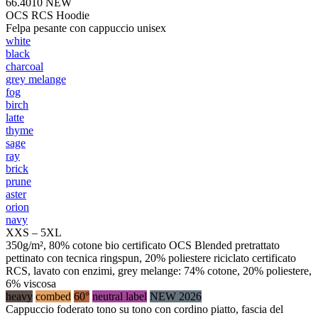
66.4010
NEW
OCS RCS Hoodie
Felpa pesante con cappuccio unisex
white
black
charcoal
grey melange
fog
birch
latte
thyme
sage
ray
brick
prune
aster
orion
navy
XXS – 5XL
350g/m², 80% cotone bio certificato OCS Blended pretrattato
pettinato con tecnica ringspun, 20% poliestere riciclato certificato
RCS, lavato con enzimi, grey melange: 74% cotone, 20% poliestere,
6% viscosa
heavy
combed
60°
neutral label
NEW 2026
Cappuccio foderato tono su tono con cordino piatto, fascia del