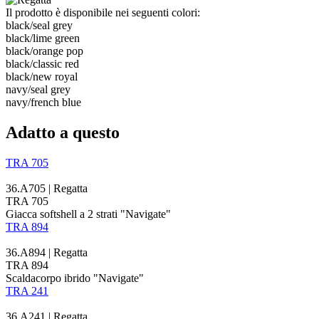
Il prodotto è disponibile nei seguenti colori:
black/​seal grey
black/​lime green
black/​orange pop
black/​classic red
black/​new royal
navy/​seal grey
navy/​french blue
Adatto a questo
TRA 705
36.A705 | Regatta
TRA 705
Giacca softshell a 2 strati "Navigate"
TRA 894
36.A894 | Regatta
TRA 894
Scaldacorpo
ibrido
"Navigate"
TRA 241
36.A241 | Regatta