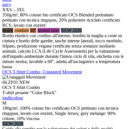
navy
XXS – 3XL
350g/m², 80% cotone bio certificato OCS Blended pretrattato
pettinato con tecnica ringspun, 20% poliestere riciclato certificato
RCS, lavato con enzimi
heavy
combed
60°
neutral label
NEW 2026
Bordo elastico con cordino all'interno, bordini in maglia a coste su
cintura e bordo delle gambe, tasche interne laterali, tocco morbido,
felpato, produzione vegana certificata senza sostanze ausiliarie
animali, calcolo LCA (Life Cycle Assessment) per la valutazione
dell'impatto ambientale durante l'intero ciclo di vita, etichetta con le
misure neutra, lavabile a 60°, adatta all'asciugatrice a temperatura
bassa
OCS T-Shirt Combo | Untagged Movement
66.ZF01
NEW
OCS T-Shirt Combo
T-shirt pesante “Color Block”
multicolour
M
180g/m², 100% cotone bio certificato OCS pettinato con tecnica
ringspun, lavato con enzimi, Single Jersey, grey melange: 90%
cotone, 10% viscosa
NEW 2026
Guida alla vendita per la valutazione dei colori e della qualità,