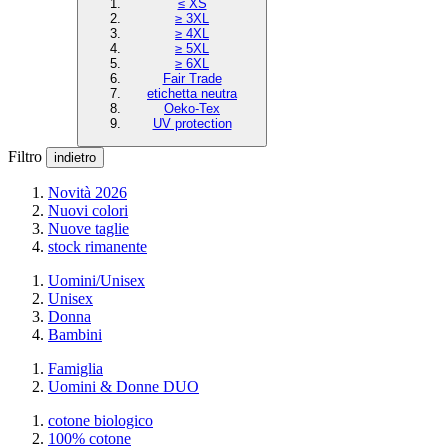
≤ XS
≥ 3XL
≥ 4XL
≥ 5XL
≥ 6XL
Fair Trade
etichetta neutra
Oeko-Tex
UV protection
Filtro
indietro
Novità 2026
Nuovi colori
Nuove taglie
stock rimanente
Uomini/Unisex
Unisex
Donna
Bambini
Famiglia
Uomini & Donne DUO
cotone biologico
100% cotone