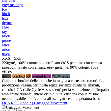
charcoal
grey melange
fog
birch
latte
thyme
sage
ray
brick
prune
aster
orion
navy
XXS – 5XL
220g/m², 100% cotone bio certificato OCS pettinato con tecnica
ringspun, lavato con enzimi, grey melange: 90% cotone, 10%
viscosa
heavy
combed
60°
neutral label
NEW 2026
Colletto e bordini delle maniche in maglia a coste, tocco morbido,
produzione vegana certificata senza sostanze ausiliarie animali,
calcolo LCA (Life Cycle Assessment) per la valutazione dell'impatto
ambientale durante l'intero ciclo di vita, etichetta con le misure
neutra, lavabile a 60°, adatta all'asciugatrice a temperatura bassa
OCS RCS Hoodie | Untagged Movement