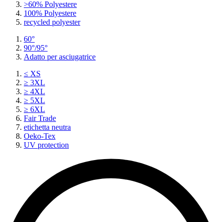
>60% Polyestere
100% Polyestere
recycled polyester
60°
90°/95°
Adatto per asciugatrice
≤ XS
≥ 3XL
≥ 4XL
≥ 5XL
≥ 6XL
Fair Trade
etichetta neutra
Oeko-Tex
UV protection