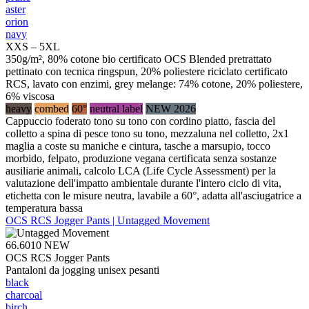
aster
orion
navy
XXS – 5XL
350g/m², 80% cotone bio certificato OCS Blended pretrattato
pettinato con tecnica ringspun, 20% poliestere riciclato certificato
RCS, lavato con enzimi, grey melange: 74% cotone, 20% poliestere,
6% viscosa
heavy
combed
60°
neutral label
NEW 2026
Cappuccio foderato tono su tono con cordino piatto, fascia del
colletto a spina di pesce tono su tono, mezzaluna nel colletto, 2x1
maglia a coste su maniche e cintura, tasche a marsupio, tocco
morbido, felpato, produzione vegana certificata senza sostanze
ausiliarie animali, calcolo LCA (Life Cycle Assessment) per la
valutazione dell'impatto ambientale durante l'intero ciclo di vita,
etichetta con le misure neutra, lavabile a 60°, adatta all'asciugatrice a
temperatura bassa
OCS RCS Jogger Pants | Untagged Movement
66.6010
NEW
OCS RCS Jogger Pants
Pantaloni da jogging unisex pesanti
black
charcoal
birch