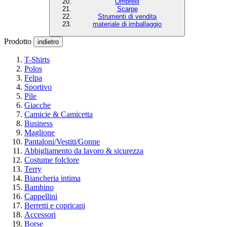
Ombrelli
Scarpe
Strumenti di vendita
materiale di imballaggio
Prodotto
indietro
T-Shirts
Polos
Felpa
Sportivo
Pile
Giacche
Camicie & Camicetta
Business
Maglione
Pantaloni/Vestiti/Gonne
Abbigliamento da lavoro & sicurezza
Costume folclore
Terry
Biancheria intima
Bambino
Cappellini
Berretti e copricapi
Accessori
Borse