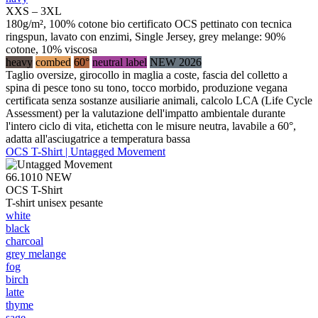
XXS – 3XL
180g/m², 100% cotone bio certificato OCS pettinato con tecnica
ringspun, lavato con enzimi, Single Jersey, grey melange: 90%
cotone, 10% viscosa
heavy
combed
60°
neutral label
NEW 2026
Taglio oversize, girocollo in maglia a coste, fascia del colletto a
spina di pesce tono su tono, tocco morbido, produzione vegana
certificata senza sostanze ausiliarie animali, calcolo LCA (Life Cycle
Assessment) per la valutazione dell'impatto ambientale durante
l'intero ciclo di vita, etichetta con le misure neutra, lavabile a 60°,
adatta all'asciugatrice a temperatura bassa
OCS T-Shirt | Untagged Movement
66.1010
NEW
OCS T-Shirt
T-shirt unisex pesante
white
black
charcoal
grey melange
fog
birch
latte
thyme
sage