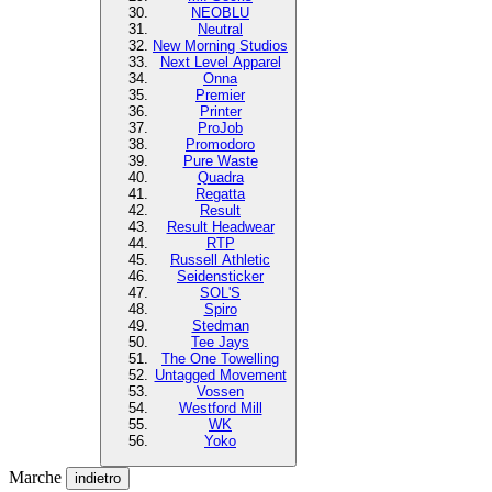
NEOBLU
Neutral
New Morning Studios
Next Level Apparel
Onna
Premier
Printer
ProJob
Promodoro
Pure Waste
Quadra
Regatta
Result
Result Headwear
RTP
Russell Athletic
Seidensticker
SOL'S
Spiro
Stedman
Tee Jays
The One Towelling
Untagged Movement
Vossen
Westford Mill
WK
Yoko
Marche
indietro