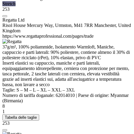
Stretch
253
Regatta Ltd
Risol House Mercury Way, Urmston, M41 7RR Manchester, United
Kingdom
https://www.regattaprofessional.com/pages/trade
37g/m², 100% poliammide, Isolamento Warmloft, Maniche,
cappuccio e parti laterali: 90%
poliestere
, contiene almeno il 30% di
poliestere
riciclato (rPet), 10%
elastan
, privo di PVC
Inserti elastici su cappuccio, maniche e parti laterali,
equipaggiamento idrorepellente, cerniera con protezione per mento,
tasca pettorale, 2 tasche laterali con cerniera, elevata vestibilità
grazie ad inserti elastici sui, adatta all'asciugatrice a temperatura
bassa, non lavare a secco
Taglie:
S
–
M
–
L
–
XL
–
XXL
–
3XL
Numero di tariffa doganale:
62014010
|
Paese di origine:
Myanmar
(Birmania)
8
1
Tabella delle taglie
253