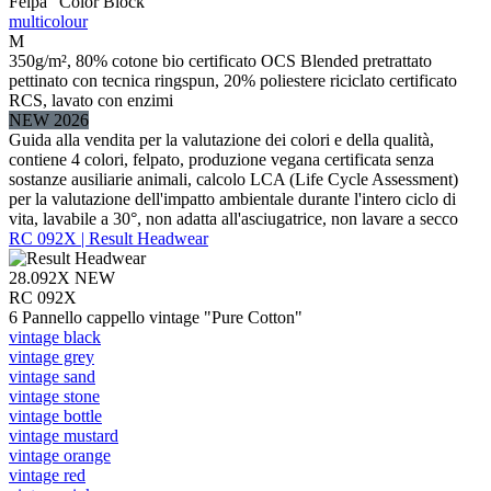
Felpa "Color Block"
multicolour
M
350g/m², 80% cotone bio certificato OCS Blended pretrattato
pettinato con tecnica ringspun, 20% poliestere riciclato certificato
RCS, lavato con enzimi
NEW 2026
Guida alla vendita per la valutazione dei colori e della qualità,
contiene 4 colori, felpato, produzione vegana certificata senza
sostanze ausiliarie animali, calcolo LCA (Life Cycle Assessment)
per la valutazione dell'impatto ambientale durante l'intero ciclo di
vita, lavabile a 30°, non adatta all'asciugatrice, non lavare a secco
RC 092X | Result Headwear
28.092X
NEW
RC 092X
6 Pannello cappello vintage "Pure Cotton"
vintage black
vintage grey
vintage sand
vintage stone
vintage bottle
vintage mustard
vintage orange
vintage red