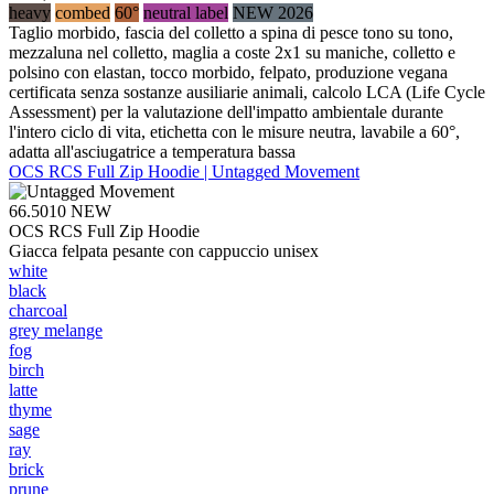
heavy
combed
60°
neutral label
NEW 2026
Taglio morbido, fascia del colletto a spina di pesce tono su tono,
mezzaluna nel colletto, maglia a coste 2x1 su maniche, colletto e
polsino con elastan, tocco morbido, felpato, produzione vegana
certificata senza sostanze ausiliarie animali, calcolo LCA (Life Cycle
Assessment) per la valutazione dell'impatto ambientale durante
l'intero ciclo di vita, etichetta con le misure neutra, lavabile a 60°,
adatta all'asciugatrice a temperatura bassa
OCS RCS Full Zip Hoodie | Untagged Movement
66.5010
NEW
OCS RCS Full Zip Hoodie
Giacca felpata pesante con cappuccio unisex
white
black
charcoal
grey melange
fog
birch
latte
thyme
sage
ray
brick
prune