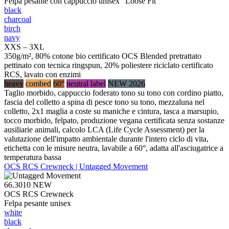
Felpa pesante con cappuccio unisex "Loose Fit"
black
charcoal
birch
navy
XXS – 3XL
350g/m², 80% cotone bio certificato OCS Blended pretrattato
pettinato con tecnica ringspun, 20% poliestere riciclato certificato
RCS, lavato con enzimi
heavy
combed
60°
neutral label
NEW 2026
Taglio morbido, cappuccio foderato tono su tono con cordino piatto,
fascia del colletto a spina di pesce tono su tono, mezzaluna nel
colletto, 2x1 maglia a coste su maniche e cintura, tasca a marsupio,
tocco morbido, felpato, produzione vegana certificata senza sostanze
ausiliarie animali, calcolo LCA (Life Cycle Assessment) per la
valutazione dell'impatto ambientale durante l'intero ciclo di vita,
etichetta con le misure neutra, lavabile a 60°, adatta all'asciugatrice a
temperatura bassa
OCS RCS Crewneck | Untagged Movement
66.3010
NEW
OCS RCS Crewneck
Felpa pesante unisex
white
black