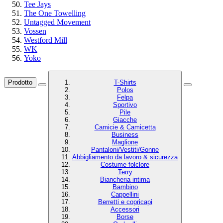
Tee Jays
The One Towelling
Untagged Movement
Vossen
Westford Mill
WK
Yoko
Prodotto
T-Shirts
Polos
Felpa
Sportivo
Pile
Giacche
Camicie & Camicetta
Business
Maglione
Pantaloni/Vestiti/Gonne
Abbigliamento da lavoro & sicurezza
Costume folclore
Terry
Biancheria intima
Bambino
Cappellini
Berretti e copricapi
Accessori
Borse