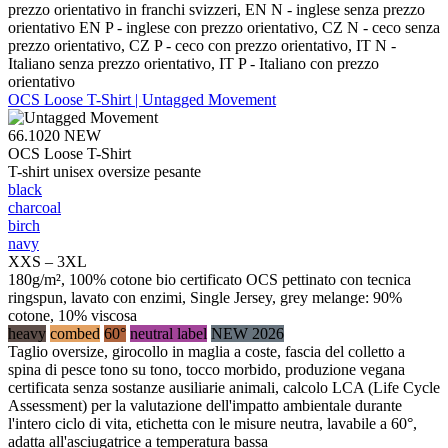
prezzo orientativo in franchi svizzeri, EN N - inglese senza prezzo
orientativo EN P - inglese con prezzo orientativo, CZ N - ceco senza
prezzo orientativo, CZ P - ceco con prezzo orientativo, IT N -
Italiano senza prezzo orientativo, IT P - Italiano con prezzo
orientativo
OCS Loose T-Shirt | Untagged Movement
66.1020
NEW
OCS Loose T-Shirt
T-shirt unisex oversize pesante
black
charcoal
birch
navy
XXS – 3XL
180g/m², 100% cotone bio certificato OCS pettinato con tecnica
ringspun, lavato con enzimi, Single Jersey, grey melange: 90%
cotone, 10% viscosa
heavy
combed
60°
neutral label
NEW 2026
Taglio oversize, girocollo in maglia a coste, fascia del colletto a
spina di pesce tono su tono, tocco morbido, produzione vegana
certificata senza sostanze ausiliarie animali, calcolo LCA (Life Cycle
Assessment) per la valutazione dell'impatto ambientale durante
l'intero ciclo di vita, etichetta con le misure neutra, lavabile a 60°,
adatta all'asciugatrice a temperatura bassa