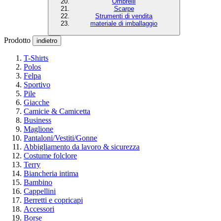
Ombrelli
Scarpe
Strumenti di vendita
materiale di imballaggio
Prodotto
indietro
T-Shirts
Polos
Felpa
Sportivo
Pile
Giacche
Camicie & Camicetta
Business
Maglione
Pantaloni/Vestiti/Gonne
Abbigliamento da lavoro & sicurezza
Costume folclore
Terry
Biancheria intima
Bambino
Cappellini
Berretti e copricapi
Accessori
Borse