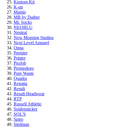
Kustom Kit
K-up
Mantis
MB by Daiber
Mr. Socks
NEOBLU
Neutral
New Morning Studios
Next Level Apparel
Onna
Premier
Printer
ProJob
Promodoro
Pure Waste
Quadra
Regatta
Result
Result Headwear
RTP
Russell Athletic
Seidensticker
SOL'S
Spiro
Stedman