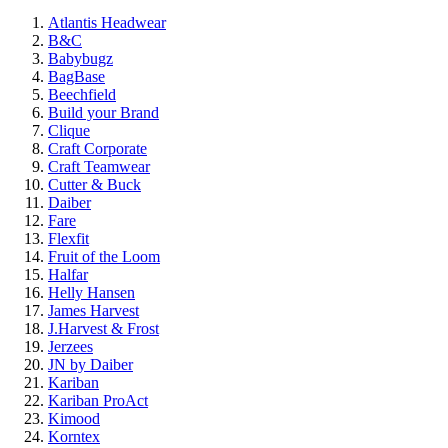
Atlantis Headwear
B&C
Babybugz
BagBase
Beechfield
Build your Brand
Clique
Craft Corporate
Craft Teamwear
Cutter & Buck
Daiber
Fare
Flexfit
Fruit of the Loom
Halfar
Helly Hansen
James Harvest
J.Harvest & Frost
Jerzees
JN by Daiber
Kariban
Kariban ProAct
Kimood
Korntex