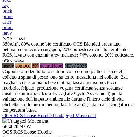
ray
brick
prune
aster
orion
navy
XXS – 5XL
350g/m², 80% cotone bio certificato OCS Blended pretrattato
pettinato con tecnica ringspun, 20% poliestere riciclato certificato
RCS, lavato con enzimi, grey melange: 74% cotone, 20% poliestere,
6% viscosa
heavy
combed
60°
neutral label
NEW 2026
Cappuccio foderato tono su tono con cordino piatto, fascia del
colletto a spina di pesce tono su tono, mezzaluna nel colletto, 2x1
maglia a coste su maniche e cintura, tasca a marsupio, tocco
morbido, felpato, produzione vegana certificata senza sostanze
ausiliarie animali, calcolo LCA (Life Cycle Assessment) per la
valutazione dell'impatto ambientale durante l'intero ciclo di vita,
etichetta con le misure neutra, lavabile a 60°, adatta all'asciugatrice a
temperatura bassa
OCS RCS Loose Hoodie | Untagged Movement
66.4020
NEW
OCS RCS Loose Hoodie