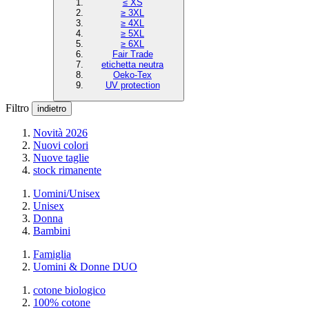
≤ XS
≥ 3XL
≥ 4XL
≥ 5XL
≥ 6XL
Fair Trade
etichetta neutra
Oeko-Tex
UV protection
Filtro
indietro
Novità 2026
Nuovi colori
Nuove taglie
stock rimanente
Uomini/Unisex
Unisex
Donna
Bambini
Famiglia
Uomini & Donne DUO
cotone biologico
100% cotone