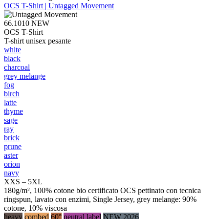
OCS T-Shirt | Untagged Movement
66.1010
NEW
OCS T-Shirt
T-shirt unisex pesante
white
black
charcoal
grey melange
fog
birch
latte
thyme
sage
ray
brick
prune
aster
orion
navy
XXS – 5XL
180g/m², 100% cotone bio certificato OCS pettinato con tecnica
ringspun, lavato con enzimi, Single Jersey, grey melange: 90%
cotone, 10% viscosa
heavy
combed
60°
neutral label
NEW 2026