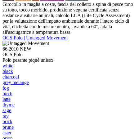
Girocollo in maglia a coste, fascia del colletto a spina di pesce tono
su tono, tocco morbido, produzione vegana certificata senza
sostanze ausiliarie animali, calcolo LCA (Life Cycle Assessment)
per la valutazione dell'impatto ambientale durante l'intero ciclo di
vita, etichetta con le misure neutra, lavabile a 60°, adatta
all'asciugatrice a temperatura bassa
OCS Polo | Untagged Movement
66.2010
NEW
OCS Polo
Polo pesante piqué unisex
white
black
charcoal
grey melange
fog
birch
latte
thyme
sage
ray
brick
prune
aster
orion