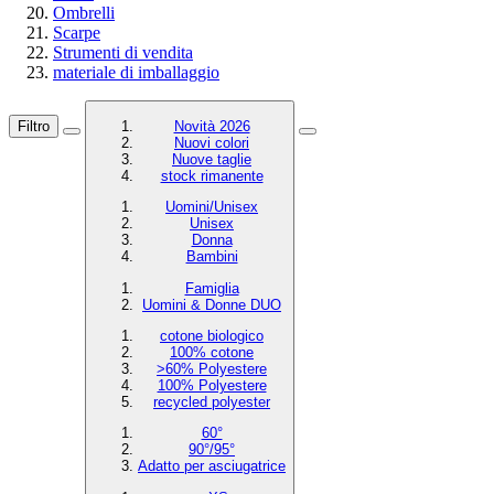
Ombrelli
Scarpe
Strumenti di vendita
materiale di imballaggio
Filtro
Novità 2026
Nuovi colori
Nuove taglie
stock rimanente
Uomini/Unisex
Unisex
Donna
Bambini
Famiglia
Uomini & Donne DUO
cotone biologico
100% cotone
>60% Polyestere
100% Polyestere
recycled polyester
60°
90°/95°
Adatto per asciugatrice