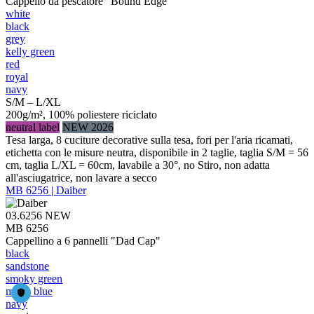
Cappello da pescatore "Bound Edge"
white
black
grey
kelly green
red
royal
navy
S/M – L/XL
200g/m², 100% poliestere riciclato
neutral label
NEW 2026
Tesa larga, 8 cuciture decorative sulla tesa, fori per l'aria ricamati,
etichetta con le misure neutra, disponibile in 2 taglie, taglia S/M = 56
cm, taglia L/XL = 60cm, lavabile a 30°, no Stiro, non adatta
all'asciugatrice, non lavare a secco
MB 6256 | Daiber
03.6256
NEW
MB 6256
Cappellino a 6 pannelli "Dad Cap"
black
sandstone
smoky green
milky blue
navy