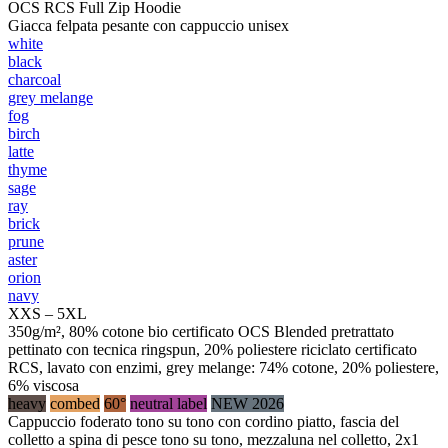
OCS RCS Full Zip Hoodie
Giacca felpata pesante con cappuccio unisex
white
black
charcoal
grey melange
fog
birch
latte
thyme
sage
ray
brick
prune
aster
orion
navy
XXS – 5XL
350g/m², 80% cotone bio certificato OCS Blended pretrattato
pettinato con tecnica ringspun, 20% poliestere riciclato certificato
RCS, lavato con enzimi, grey melange: 74% cotone, 20% poliestere,
6% viscosa
heavy
combed
60°
neutral label
NEW 2026
Cappuccio foderato tono su tono con cordino piatto, fascia del
colletto a spina di pesce tono su tono, mezzaluna nel colletto, 2x1