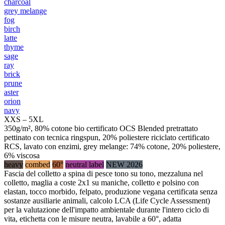
charcoal
grey melange
fog
birch
latte
thyme
sage
ray
brick
prune
aster
orion
navy
XXS – 5XL
350g/m², 80% cotone bio certificato OCS Blended pretrattato
pettinato con tecnica ringspun, 20% poliestere riciclato certificato
RCS, lavato con enzimi, grey melange: 74% cotone, 20% poliestere,
6% viscosa
heavy
combed
60°
neutral label
NEW 2026
Fascia del colletto a spina di pesce tono su tono, mezzaluna nel
colletto, maglia a coste 2x1 su maniche, colletto e polsino con
elastan, tocco morbido, felpato, produzione vegana certificata senza
sostanze ausiliarie animali, calcolo LCA (Life Cycle Assessment)
per la valutazione dell'impatto ambientale durante l'intero ciclo di
vita, etichetta con le misure neutra, lavabile a 60°, adatta