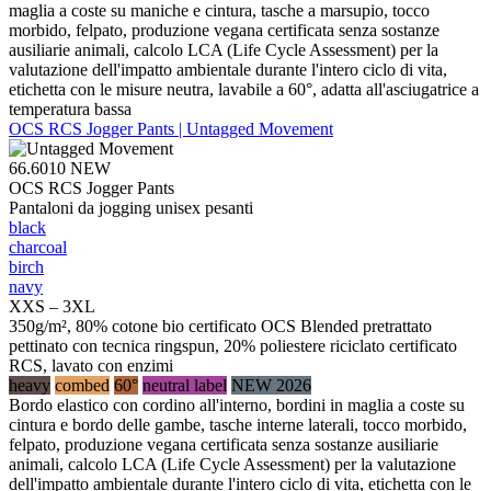
maglia a coste su maniche e cintura, tasche a marsupio, tocco
morbido, felpato, produzione vegana certificata senza sostanze
ausiliarie animali, calcolo LCA (Life Cycle Assessment) per la
valutazione dell'impatto ambientale durante l'intero ciclo di vita,
etichetta con le misure neutra, lavabile a 60°, adatta all'asciugatrice a
temperatura bassa
OCS RCS Jogger Pants | Untagged Movement
66.6010
NEW
OCS RCS Jogger Pants
Pantaloni da jogging unisex pesanti
black
charcoal
birch
navy
XXS – 3XL
350g/m², 80% cotone bio certificato OCS Blended pretrattato
pettinato con tecnica ringspun, 20% poliestere riciclato certificato
RCS, lavato con enzimi
heavy
combed
60°
neutral label
NEW 2026
Bordo elastico con cordino all'interno, bordini in maglia a coste su
cintura e bordo delle gambe, tasche interne laterali, tocco morbido,
felpato, produzione vegana certificata senza sostanze ausiliarie
animali, calcolo LCA (Life Cycle Assessment) per la valutazione
dell'impatto ambientale durante l'intero ciclo di vita, etichetta con le