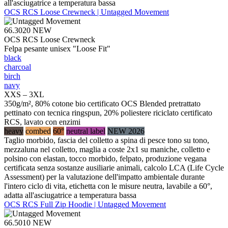
all'asciugatrice a temperatura bassa
OCS RCS Loose Crewneck | Untagged Movement
66.3020
NEW
OCS RCS Loose Crewneck
Felpa pesante unisex "Loose Fit"
black
charcoal
birch
navy
XXS – 3XL
350g/m², 80% cotone bio certificato OCS Blended pretrattato
pettinato con tecnica ringspun, 20% poliestere riciclato certificato
RCS, lavato con enzimi
heavy
combed
60°
neutral label
NEW 2026
Taglio morbido, fascia del colletto a spina di pesce tono su tono,
mezzaluna nel colletto, maglia a coste 2x1 su maniche, colletto e
polsino con elastan, tocco morbido, felpato, produzione vegana
certificata senza sostanze ausiliarie animali, calcolo LCA (Life Cycle
Assessment) per la valutazione dell'impatto ambientale durante
l'intero ciclo di vita, etichetta con le misure neutra, lavabile a 60°,
adatta all'asciugatrice a temperatura bassa
OCS RCS Full Zip Hoodie | Untagged Movement
66.5010
NEW