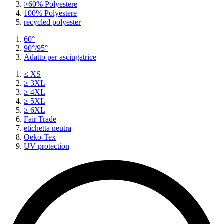
>60% Polyestere
100% Polyestere
recycled polyester
60°
90°/95°
Adatto per asciugatrice
≤ XS
≥ 3XL
≥ 4XL
≥ 5XL
≥ 6XL
Fair Trade
etichetta neutra
Oeko-Tex
UV protection