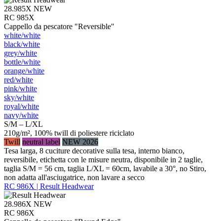
28.985X
NEW
RC 985X
Cappello da pescatore "Reversible"
white/​white
black/​white
grey/​white
bottle/​white
orange/​white
red/​white
pink/​white
sky/​white
royal/​white
navy/​white
S/M – L/XL
210g/m², 100% twill di poliestere riciclato
Twill
neutral label
NEW 2026
Tesa larga, 8 cuciture decorative sulla tesa, interno bianco,
reversibile, etichetta con le misure neutra, disponibile in 2 taglie,
taglia S/M = 56 cm, taglia L/XL = 60cm, lavabile a 30°, no Stiro,
non adatta all'asciugatrice, non lavare a secco
RC 986X | Result Headwear
28.986X
NEW
RC 986X