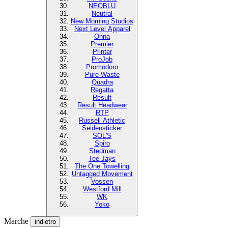
NEOBLU
Neutral
New Morning Studios
Next Level Apparel
Onna
Premier
Printer
ProJob
Promodoro
Pure Waste
Quadra
Regatta
Result
Result Headwear
RTP
Russell Athletic
Seidensticker
SOL'S
Spiro
Stedman
Tee Jays
The One Towelling
Untagged Movement
Vossen
Westford Mill
WK
Yoko
Marche
indietro