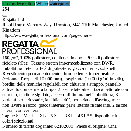
zip for decoration
Winter
waterproof
254
Regatta Ltd
Risol House Mercury Way, Urmston, M41 7RR Manchester, United
Kingdom
https://www.regattaprofessional.com/pages/trade
160g/m², 100%
poliestere
, contiene almeno il 30% di
poliestere
riciclato (rPet), Tessuto stretch impermeabilizzato con
DWR
,
imbottitura: rete, Taffetà di
poliestere
, giacca interna: softshell
Rivestimento permanentemente idrorepellente,
impermeabile
(colonna d'acqua di 10.000 mm), traspirante (10.000 g/m² in 24h),
bordini delle maniche regolabili con chiusura a strappo, pannello
antivento con cerniera lampo, 2 tasche laterali e 1 tasca pettorale con
cerniera, cuciture sigillate, accesso di finitura nell'imbottitura, 3
varianti per indossarle, lavabile a 40°, non adatta all'asciugatrice,
non lavare a secco, giacca interna: parte interna riscaldante, 2 tasche
laterali con cerniera
Taglie:
S
–
M
–
L
–
XL
–
XXL
–
3XL
–
4XL*
* disponibile in
colori selezionati
Numero di tariffa doganale:
62102000
|
Paese di origine:
Cina