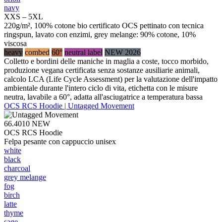
navy
XXS – 5XL
220g/m², 100% cotone bio certificato OCS pettinato con tecnica
ringspun, lavato con enzimi, grey melange: 90% cotone, 10%
viscosa
heavy
combed
60°
neutral label
NEW 2026
Colletto e bordini delle maniche in maglia a coste, tocco morbido,
produzione vegana certificata senza sostanze ausiliarie animali,
calcolo LCA (Life Cycle Assessment) per la valutazione dell'impatto
ambientale durante l'intero ciclo di vita, etichetta con le misure
neutra, lavabile a 60°, adatta all'asciugatrice a temperatura bassa
OCS RCS Hoodie | Untagged Movement
66.4010
NEW
OCS RCS Hoodie
Felpa pesante con cappuccio unisex
white
black
charcoal
grey melange
fog
birch
latte
thyme
sage