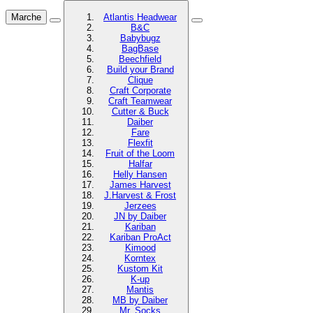
Marche
Atlantis Headwear
B&C
Babybugz
BagBase
Beechfield
Build your Brand
Clique
Craft Corporate
Craft Teamwear
Cutter & Buck
Daiber
Fare
Flexfit
Fruit of the Loom
Halfar
Helly Hansen
James Harvest
J.Harvest & Frost
Jerzees
JN by Daiber
Kariban
Kariban ProAct
Kimood
Korntex
Kustom Kit
K-up
Mantis
MB by Daiber
Mr. Socks