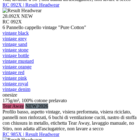
RC 092X | Result Headwear
28.092X
NEW
RC 092X
6 Pannello cappello vintage "Pure Cotton"
vintage black
vintage grey
vintage sand
vintage stone
vintage bottle
vintage mustard
vintage orange
vintage red
vintage pink
vintage royal
vintage denim
onesize
175g/m², 100% cotone prelavato
Tear Away
NEW 2026
Profilo basso, aspetto vintage, visiera preformata, visiera riciclato,
pannelli non rinforzati, 6 buchi di ventilazione cuciti, nastro di stoffa
con chiusura in metallo, etichetta Tear Away, lavaggio manuale, no
Stiro, non adatta all'asciugatrice, non lavare a secco
RC 985X | Result Headwear