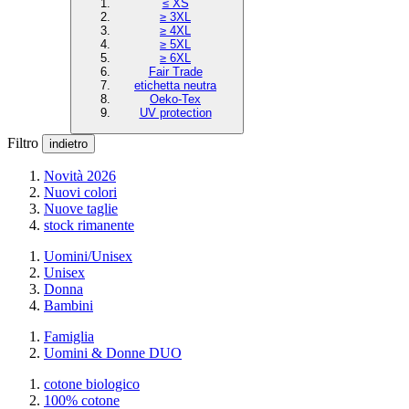
≤ XS
≥ 3XL
≥ 4XL
≥ 5XL
≥ 6XL
Fair Trade
etichetta neutra
Oeko-Tex
UV protection
Filtro
indietro
Novità 2026
Nuovi colori
Nuove taglie
stock rimanente
Uomini/Unisex
Unisex
Donna
Bambini
Famiglia
Uomini & Donne DUO
cotone biologico
100% cotone