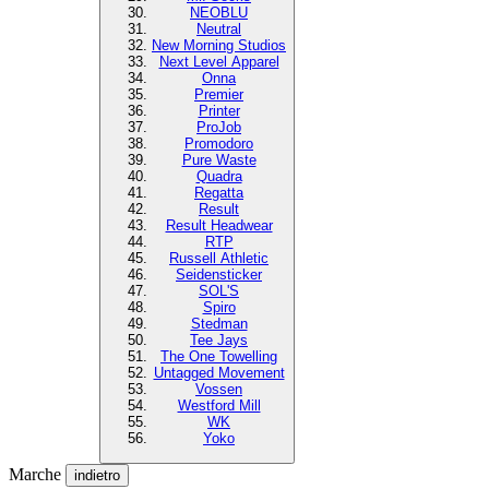
NEOBLU
Neutral
New Morning Studios
Next Level Apparel
Onna
Premier
Printer
ProJob
Promodoro
Pure Waste
Quadra
Regatta
Result
Result Headwear
RTP
Russell Athletic
Seidensticker
SOL'S
Spiro
Stedman
Tee Jays
The One Towelling
Untagged Movement
Vossen
Westford Mill
WK
Yoko
Marche
indietro