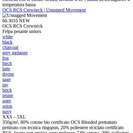
temperatura bassa
OCS RCS Crewneck | Untagged Movement
66.3010
NEW
OCS RCS Crewneck
Felpa pesante unisex
white
black
charcoal
grey melange
fog
birch
latte
thyme
sage
ray
brick
prune
aster
orion
navy
XXS – 5XL
350g/m², 80% cotone bio certificato OCS Blended pretrattato
pettinato con tecnica ringspun, 20% poliestere riciclato certificato
RCS, lavato con enzimi, grey melange: 74% cotone, 20% poliestere,