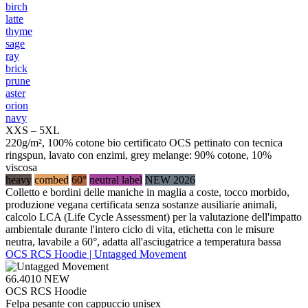
birch
latte
thyme
sage
ray
brick
prune
aster
orion
navy
XXS – 5XL
220g/m², 100% cotone bio certificato OCS pettinato con tecnica
ringspun, lavato con enzimi, grey melange: 90% cotone, 10%
viscosa
heavy
combed
60°
neutral label
NEW 2026
Colletto e bordini delle maniche in maglia a coste, tocco morbido,
produzione vegana certificata senza sostanze ausiliarie animali,
calcolo LCA (Life Cycle Assessment) per la valutazione dell'impatto
ambientale durante l'intero ciclo di vita, etichetta con le misure
neutra, lavabile a 60°, adatta all'asciugatrice a temperatura bassa
OCS RCS Hoodie | Untagged Movement
66.4010
NEW
OCS RCS Hoodie
Felpa pesante con cappuccio unisex