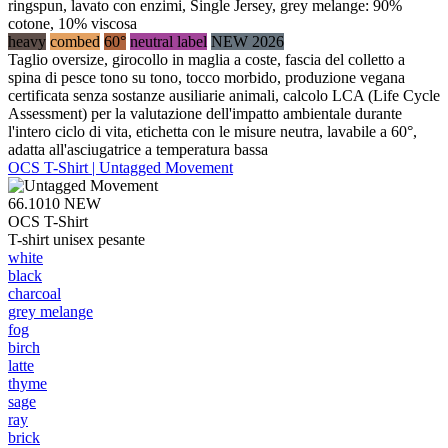
ringspun, lavato con enzimi, Single Jersey, grey melange: 90%
cotone, 10% viscosa
heavy
combed
60°
neutral label
NEW 2026
Taglio oversize, girocollo in maglia a coste, fascia del colletto a
spina di pesce tono su tono, tocco morbido, produzione vegana
certificata senza sostanze ausiliarie animali, calcolo LCA (Life Cycle
Assessment) per la valutazione dell'impatto ambientale durante
l'intero ciclo di vita, etichetta con le misure neutra, lavabile a 60°,
adatta all'asciugatrice a temperatura bassa
OCS T-Shirt | Untagged Movement
66.1010
NEW
OCS T-Shirt
T-shirt unisex pesante
white
black
charcoal
grey melange
fog
birch
latte
thyme
sage
ray
brick