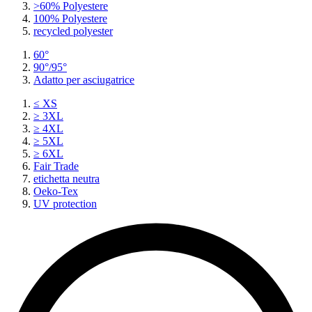
>60% Polyestere
100% Polyestere
recycled polyester
60°
90°/95°
Adatto per asciugatrice
≤ XS
≥ 3XL
≥ 4XL
≥ 5XL
≥ 6XL
Fair Trade
etichetta neutra
Oeko-Tex
UV protection