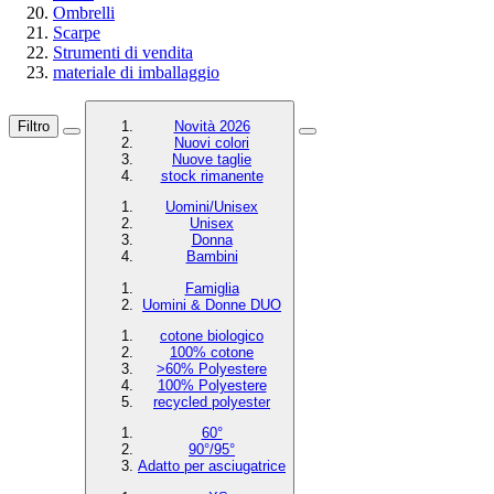
Ombrelli
Scarpe
Strumenti di vendita
materiale di imballaggio
Filtro
Novità 2026
Nuovi colori
Nuove taglie
stock rimanente
Uomini/Unisex
Unisex
Donna
Bambini
Famiglia
Uomini & Donne DUO
cotone biologico
100% cotone
>60% Polyestere
100% Polyestere
recycled polyester
60°
90°/95°
Adatto per asciugatrice