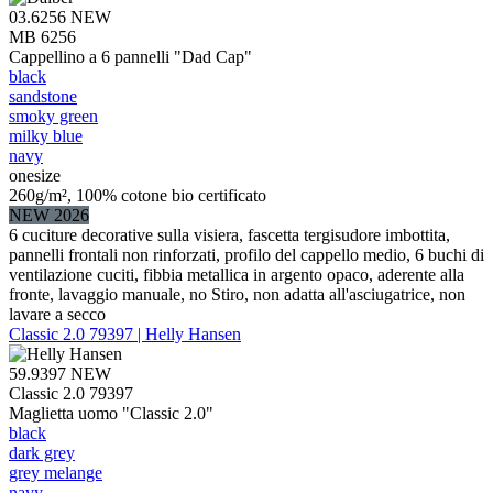
03.6256
NEW
MB 6256
Cappellino a 6 pannelli "Dad Cap"
black
sandstone
smoky green
milky blue
navy
onesize
260g/m², 100% cotone bio certificato
NEW 2026
6 cuciture decorative sulla visiera, fascetta tergisudore imbottita,
pannelli frontali non rinforzati, profilo del cappello medio, 6 buchi di
ventilazione cuciti, fibbia metallica in argento opaco, aderente alla
fronte, lavaggio manuale, no Stiro, non adatta all'asciugatrice, non
lavare a secco
Classic 2.0 79397 | Helly Hansen
59.9397
NEW
Classic 2.0 79397
Maglietta uomo "Classic 2.0"
black
dark grey
grey melange
navy