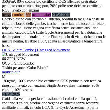
350g/m², 80% cotone bio certificato OCS Blended pretrattato
pettinato con tecnica ringspun, 20% poliestere riciclato certificato
RCS, lavato con enzimi
heavy
combed
60°
neutral label
NEW 2026
Bordo elastico con cordino all'interno, bordini in maglia a coste su
cintura e bordo delle gambe, tasche interne laterali, tocco morbido,
felpato, produzione vegana certificata senza sostanze ausiliarie
animali, calcolo LCA (Life Cycle Assessment) per la valutazione
dell'impatto ambientale durante l'intero ciclo di vita, etichetta con le
misure neutra, lavabile a 60°, adatta all'asciugatrice a temperatura
bassa
OCS T-Shirt Combo | Untagged Movement
66.ZF01
NEW
OCS T-Shirt Combo
T-shirt pesante “Color Block”
multicolour
M
180g/m², 100% cotone bio certificato OCS pettinato con tecnica
ringspun, lavato con enzimi, Single Jersey, grey melange: 90%
cotone, 10% viscosa
NEW 2026
Guida alla vendita per la valutazione dei colori e della qualità,
contiene 9 colori, produzione vegana certificata senza sostanze
ausiliarie animali, calcolo LCA (Life Cycle Assessment) per la