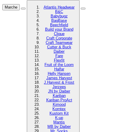
Marche
Atlantis Headwear
B&C
Babybugz
BagBase
Beechfield
Build your Brand
Clique
Craft Corporate
Craft Teamwear
Cutter & Buck
Daiber
Fare
Flexfit
Fruit of the Loom
Halfar
Helly Hansen
James Harvest
J.Harvest & Frost
Jerzees
JN by Daiber
Kariban
Kariban ProAct
Kimood
Korntex
Kustom Kit
K-up
Mantis
MB by Daiber
Mr. Socks