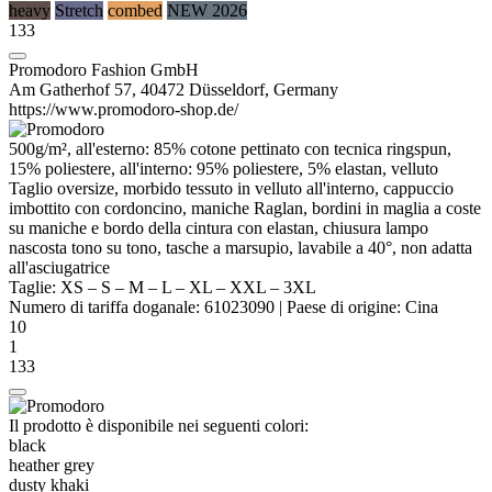
heavy
Stretch
combed
NEW 2026
133
Promodoro Fashion GmbH
Am Gatherhof 57, 40472 Düsseldorf, Germany
https://www.promodoro-shop.de/
500g/m², all'esterno: 85% cotone
pettinato
con tecnica
ringspun
,
15%
poliestere
, all'interno: 95%
poliestere
, 5%
elastan
, velluto
Taglio oversize, morbido tessuto in velluto all'interno, cappuccio
imbottito con cordoncino, maniche
Raglan
, bordini in
maglia a coste
su maniche e bordo della cintura con
elastan
, chiusura lampo
nascosta tono su tono,
tasche a marsupio
, lavabile a 40°, non adatta
all'asciugatrice
Taglie:
XS
–
S
–
M
–
L
–
XL
–
XXL
–
3XL
Numero di tariffa doganale:
61023090
|
Paese di origine:
Cina
10
1
133
Il prodotto è disponibile nei seguenti colori:
black
heather grey
dusty khaki