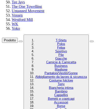
Tee Jays
The One Towelling
Untagged Movement
Vossen
Westford Mill
WK
Yoko
Prodotto
T-Shirts
Polos
Felpa
Sportivo
Pile
Giacche
Camicie & Camicetta
Business
Maglione
Pantaloni/Vestiti/Gonne
Abbigliamento da lavoro & sicurezza
Costume folclore
Terry
Biancheria intima
Bambino
Cappellini
Berretti e copricapi
Accessori
Borse