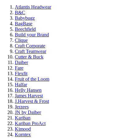
Atlantis Headwear
B&C
Babybugz
BagBase
Beechfield
Build your Brand
Clique
Craft Corporate
Craft Teamwear
Cutter & Buck
Daiber
Fare
Flexfit
Fruit of the Loom
Halfar
Helly Hansen
James Harvest
J.Harvest & Frost
Jerzees
JN by Daiber
Kariban
Kariban ProAct
Kimood
Korntex