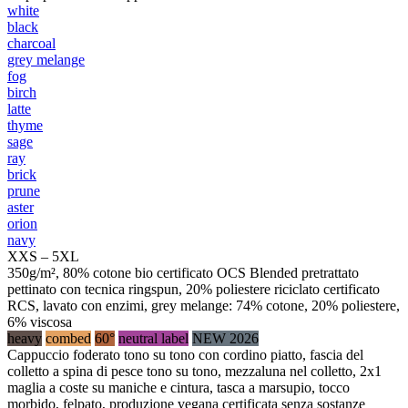
white
black
charcoal
grey melange
fog
birch
latte
thyme
sage
ray
brick
prune
aster
orion
navy
XXS – 5XL
350g/m², 80% cotone bio certificato OCS Blended pretrattato
pettinato con tecnica ringspun, 20% poliestere riciclato certificato
RCS, lavato con enzimi, grey melange: 74% cotone, 20% poliestere,
6% viscosa
heavy
combed
60°
neutral label
NEW 2026
Cappuccio foderato tono su tono con cordino piatto, fascia del
colletto a spina di pesce tono su tono, mezzaluna nel colletto, 2x1
maglia a coste su maniche e cintura, tasca a marsupio, tocco
morbido, felpato, produzione vegana certificata senza sostanze