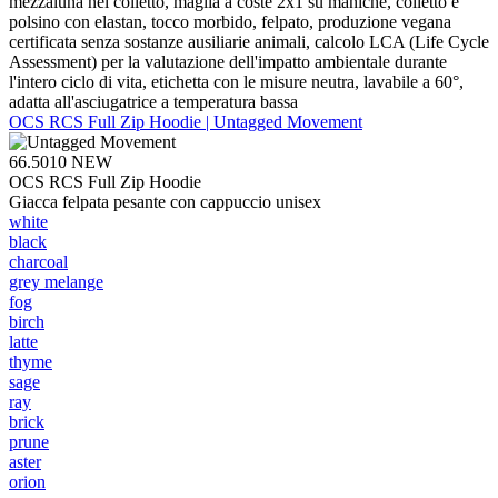
mezzaluna nel colletto, maglia a coste 2x1 su maniche, colletto e
polsino con elastan, tocco morbido, felpato, produzione vegana
certificata senza sostanze ausiliarie animali, calcolo LCA (Life Cycle
Assessment) per la valutazione dell'impatto ambientale durante
l'intero ciclo di vita, etichetta con le misure neutra, lavabile a 60°,
adatta all'asciugatrice a temperatura bassa
OCS RCS Full Zip Hoodie | Untagged Movement
66.5010
NEW
OCS RCS Full Zip Hoodie
Giacca felpata pesante con cappuccio unisex
white
black
charcoal
grey melange
fog
birch
latte
thyme
sage
ray
brick
prune
aster
orion