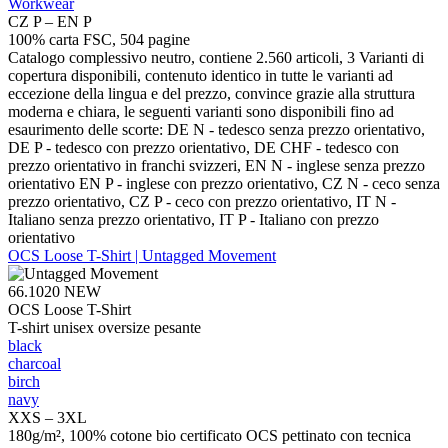
Workwear
CZ P – EN P
100% carta FSC, 504 pagine
Catalogo complessivo neutro, contiene 2.560 articoli, 3 Varianti di
copertura disponibili, contenuto identico in tutte le varianti ad
eccezione della lingua e del prezzo, convince grazie alla struttura
moderna e chiara, le seguenti varianti sono disponibili fino ad
esaurimento delle scorte: DE N - tedesco senza prezzo orientativo,
DE P - tedesco con prezzo orientativo, DE CHF - tedesco con
prezzo orientativo in franchi svizzeri, EN N - inglese senza prezzo
orientativo EN P - inglese con prezzo orientativo, CZ N - ceco senza
prezzo orientativo, CZ P - ceco con prezzo orientativo, IT N -
Italiano senza prezzo orientativo, IT P - Italiano con prezzo
orientativo
OCS Loose T-Shirt | Untagged Movement
66.1020
NEW
OCS Loose T-Shirt
T-shirt unisex oversize pesante
black
charcoal
birch
navy
XXS – 3XL
180g/m², 100% cotone bio certificato OCS pettinato con tecnica