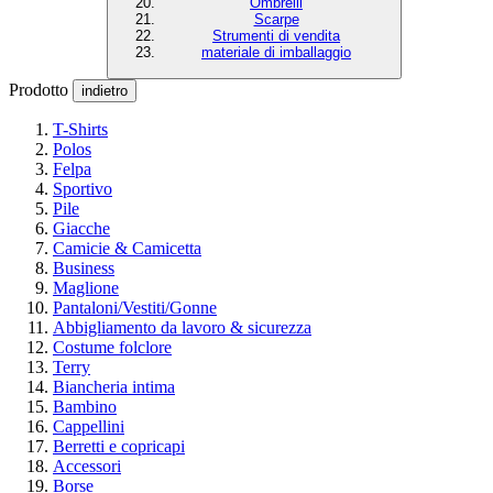
Ombrelli
Scarpe
Strumenti di vendita
materiale di imballaggio
Prodotto
indietro
T-Shirts
Polos
Felpa
Sportivo
Pile
Giacche
Camicie & Camicetta
Business
Maglione
Pantaloni/Vestiti/Gonne
Abbigliamento da lavoro & sicurezza
Costume folclore
Terry
Biancheria intima
Bambino
Cappellini
Berretti e copricapi
Accessori
Borse