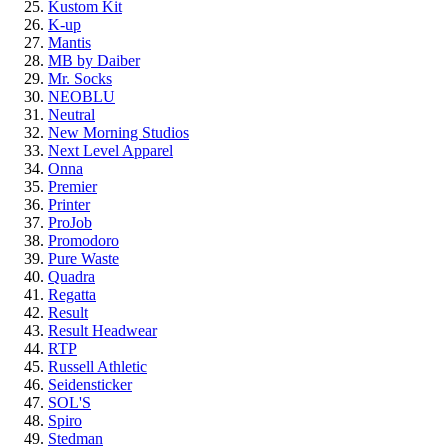
Kustom Kit
K-up
Mantis
MB by Daiber
Mr. Socks
NEOBLU
Neutral
New Morning Studios
Next Level Apparel
Onna
Premier
Printer
ProJob
Promodoro
Pure Waste
Quadra
Regatta
Result
Result Headwear
RTP
Russell Athletic
Seidensticker
SOL'S
Spiro
Stedman