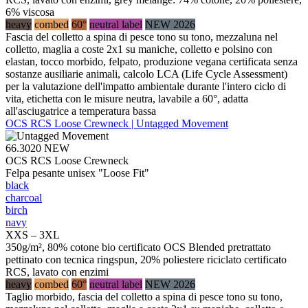
6% viscosa
heavy
combed
60°
neutral label
NEW 2026
Fascia del colletto a spina di pesce tono su tono, mezzaluna nel
colletto, maglia a coste 2x1 su maniche, colletto e polsino con
elastan, tocco morbido, felpato, produzione vegana certificata senza
sostanze ausiliarie animali, calcolo LCA (Life Cycle Assessment)
per la valutazione dell'impatto ambientale durante l'intero ciclo di
vita, etichetta con le misure neutra, lavabile a 60°, adatta
all'asciugatrice a temperatura bassa
OCS RCS Loose Crewneck | Untagged Movement
66.3020
NEW
OCS RCS Loose Crewneck
Felpa pesante unisex "Loose Fit"
black
charcoal
birch
navy
XXS – 3XL
350g/m², 80% cotone bio certificato OCS Blended pretrattato
pettinato con tecnica ringspun, 20% poliestere riciclato certificato
RCS, lavato con enzimi
heavy
combed
60°
neutral label
NEW 2026
Taglio morbido, fascia del colletto a spina di pesce tono su tono,