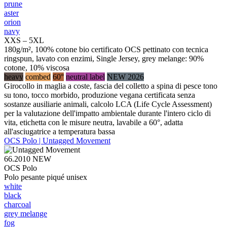
prune
aster
orion
navy
XXS – 5XL
180g/m², 100% cotone bio certificato OCS pettinato con tecnica
ringspun, lavato con enzimi, Single Jersey, grey melange: 90%
cotone, 10% viscosa
heavy
combed
60°
neutral label
NEW 2026
Girocollo in maglia a coste, fascia del colletto a spina di pesce tono
su tono, tocco morbido, produzione vegana certificata senza
sostanze ausiliarie animali, calcolo LCA (Life Cycle Assessment)
per la valutazione dell'impatto ambientale durante l'intero ciclo di
vita, etichetta con le misure neutra, lavabile a 60°, adatta
all'asciugatrice a temperatura bassa
OCS Polo | Untagged Movement
66.2010
NEW
OCS Polo
Polo pesante piqué unisex
white
black
charcoal
grey melange
fog