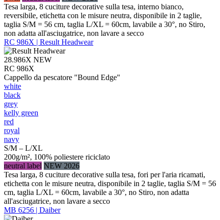
Tesa larga, 8 cuciture decorative sulla tesa, interno bianco,
reversibile, etichetta con le misure neutra, disponibile in 2 taglie,
taglia S/M = 56 cm, taglia L/XL = 60cm, lavabile a 30°, no Stiro,
non adatta all'asciugatrice, non lavare a secco
RC 986X | Result Headwear
28.986X
NEW
RC 986X
Cappello da pescatore "Bound Edge"
white
black
grey
kelly green
red
royal
navy
S/M – L/XL
200g/m², 100% poliestere riciclato
neutral label
NEW 2026
Tesa larga, 8 cuciture decorative sulla tesa, fori per l'aria ricamati,
etichetta con le misure neutra, disponibile in 2 taglie, taglia S/M = 56
cm, taglia L/XL = 60cm, lavabile a 30°, no Stiro, non adatta
all'asciugatrice, non lavare a secco
MB 6256 | Daiber