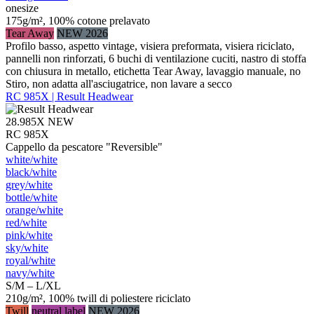
onesize
175g/m², 100% cotone prelavato
Tear Away
NEW 2026
Profilo basso, aspetto vintage, visiera preformata, visiera riciclato,
pannelli non rinforzati, 6 buchi di ventilazione cuciti, nastro di stoffa
con chiusura in metallo, etichetta Tear Away, lavaggio manuale, no
Stiro, non adatta all'asciugatrice, non lavare a secco
RC 985X | Result Headwear
28.985X
NEW
RC 985X
Cappello da pescatore "Reversible"
white/​white
black/​white
grey/​white
bottle/​white
orange/​white
red/​white
pink/​white
sky/​white
royal/​white
navy/​white
S/M – L/XL
210g/m², 100% twill di poliestere riciclato
Twill
neutral label
NEW 2026