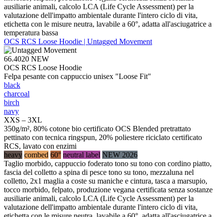
ausiliarie animali, calcolo LCA (Life Cycle Assessment) per la
valutazione dell'impatto ambientale durante l'intero ciclo di vita,
etichetta con le misure neutra, lavabile a 60°, adatta all'asciugatrice a
temperatura bassa
OCS RCS Loose Hoodie | Untagged Movement
66.4020
NEW
OCS RCS Loose Hoodie
Felpa pesante con cappuccio unisex "Loose Fit"
black
charcoal
birch
navy
XXS – 3XL
350g/m², 80% cotone bio certificato OCS Blended pretrattato
pettinato con tecnica ringspun, 20% poliestere riciclato certificato
RCS, lavato con enzimi
heavy
combed
60°
neutral label
NEW 2026
Taglio morbido, cappuccio foderato tono su tono con cordino piatto,
fascia del colletto a spina di pesce tono su tono, mezzaluna nel
colletto, 2x1 maglia a coste su maniche e cintura, tasca a marsupio,
tocco morbido, felpato, produzione vegana certificata senza sostanze
ausiliarie animali, calcolo LCA (Life Cycle Assessment) per la
valutazione dell'impatto ambientale durante l'intero ciclo di vita,
etichetta con le misure neutra, lavabile a 60°, adatta all'asciugatrice a