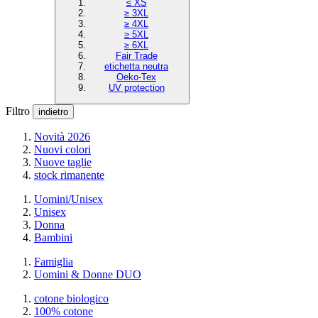
≤ XS
≥ 3XL
≥ 4XL
≥ 5XL
≥ 6XL
Fair Trade
etichetta neutra
Oeko-Tex
UV protection
Filtro
indietro
Novità 2026
Nuovi colori
Nuove taglie
stock rimanente
Uomini/Unisex
Unisex
Donna
Bambini
Famiglia
Uomini & Donne DUO
cotone biologico
100% cotone