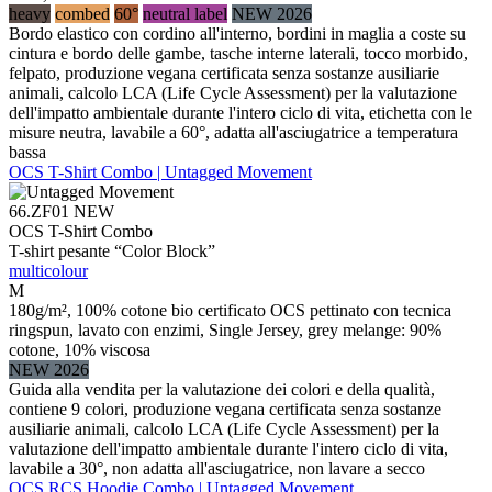
heavy
combed
60°
neutral label
NEW 2026
Bordo elastico con cordino all'interno, bordini in maglia a coste su
cintura e bordo delle gambe, tasche interne laterali, tocco morbido,
felpato, produzione vegana certificata senza sostanze ausiliarie
animali, calcolo LCA (Life Cycle Assessment) per la valutazione
dell'impatto ambientale durante l'intero ciclo di vita, etichetta con le
misure neutra, lavabile a 60°, adatta all'asciugatrice a temperatura
bassa
OCS T-Shirt Combo | Untagged Movement
66.ZF01
NEW
OCS T-Shirt Combo
T-shirt pesante “Color Block”
multicolour
M
180g/m², 100% cotone bio certificato OCS pettinato con tecnica
ringspun, lavato con enzimi, Single Jersey, grey melange: 90%
cotone, 10% viscosa
NEW 2026
Guida alla vendita per la valutazione dei colori e della qualità,
contiene 9 colori, produzione vegana certificata senza sostanze
ausiliarie animali, calcolo LCA (Life Cycle Assessment) per la
valutazione dell'impatto ambientale durante l'intero ciclo di vita,
lavabile a 30°, non adatta all'asciugatrice, non lavare a secco
OCS RCS Hoodie Combo | Untagged Movement