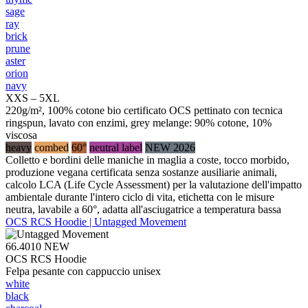
sage
ray
brick
prune
aster
orion
navy
XXS – 5XL
220g/m², 100% cotone bio certificato OCS pettinato con tecnica
ringspun, lavato con enzimi, grey melange: 90% cotone, 10%
viscosa
heavy
combed
60°
neutral label
NEW 2026
Colletto e bordini delle maniche in maglia a coste, tocco morbido,
produzione vegana certificata senza sostanze ausiliarie animali,
calcolo LCA (Life Cycle Assessment) per la valutazione dell'impatto
ambientale durante l'intero ciclo di vita, etichetta con le misure
neutra, lavabile a 60°, adatta all'asciugatrice a temperatura bassa
OCS RCS Hoodie | Untagged Movement
66.4010
NEW
OCS RCS Hoodie
Felpa pesante con cappuccio unisex
white
black