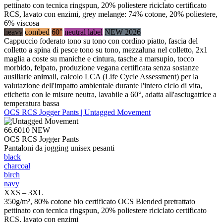
pettinato con tecnica ringspun, 20% poliestere riciclato certificato
RCS, lavato con enzimi, grey melange: 74% cotone, 20% poliestere,
6% viscosa
heavy
combed
60°
neutral label
NEW 2026
Cappuccio foderato tono su tono con cordino piatto, fascia del
colletto a spina di pesce tono su tono, mezzaluna nel colletto, 2x1
maglia a coste su maniche e cintura, tasche a marsupio, tocco
morbido, felpato, produzione vegana certificata senza sostanze
ausiliarie animali, calcolo LCA (Life Cycle Assessment) per la
valutazione dell'impatto ambientale durante l'intero ciclo di vita,
etichetta con le misure neutra, lavabile a 60°, adatta all'asciugatrice a
temperatura bassa
OCS RCS Jogger Pants | Untagged Movement
66.6010
NEW
OCS RCS Jogger Pants
Pantaloni da jogging unisex pesanti
black
charcoal
birch
navy
XXS – 3XL
350g/m², 80% cotone bio certificato OCS Blended pretrattato
pettinato con tecnica ringspun, 20% poliestere riciclato certificato
RCS, lavato con enzimi