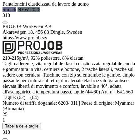
Pantaloncini elasticizzati da lavoro da uomo
Stretch
NEW 2026
318
PROJOB Workwear AB
Åkarevägen 18, 456 83 Dingle, Sweden
https://www.projob.se/
210-215g/m², 92%
poliestere
, 8%
elastan
Taglio aderente, vita regolabile, fascia elasticizzata regolabile cucita
e gommatura in vita, cerniera e bottone, 2 tasche laterali, tasche sul
sedere con cerniera, Taschine con zip su entrambe le gambe, ampio
passante per cintura sul retro, il materiale elasticizzato garantisce
elevata libertà di movimento e comfort, lavabile a 40°, adatta
all'asciugatrice a temperatura bassa, taglie (44-60) Art. n°. 64.2560
Taglie:
(62)
–
(64)
Numero di tariffa doganale:
62034311
|
Paese di origine:
Myanmar
(Birmania)
25
1
Tabella delle taglie
318