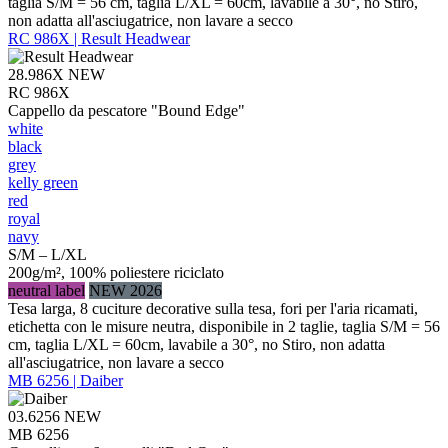
taglia S/M = 56 cm, taglia L/XL = 60cm, lavabile a 30°, no Stiro,
non adatta all'asciugatrice, non lavare a secco
RC 986X | Result Headwear
28.986X
NEW
RC 986X
Cappello da pescatore "Bound Edge"
white
black
grey
kelly green
red
royal
navy
S/M – L/XL
200g/m², 100% poliestere riciclato
neutral label
NEW 2026
Tesa larga, 8 cuciture decorative sulla tesa, fori per l'aria ricamati,
etichetta con le misure neutra, disponibile in 2 taglie, taglia S/M = 56
cm, taglia L/XL = 60cm, lavabile a 30°, no Stiro, non adatta
all'asciugatrice, non lavare a secco
MB 6256 | Daiber
03.6256
NEW
MB 6256