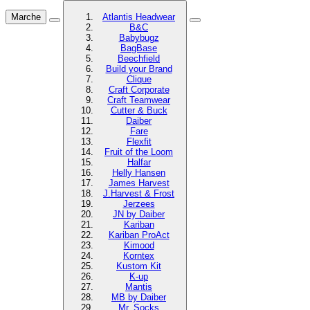
Marche
Atlantis Headwear
B&C
Babybugz
BagBase
Beechfield
Build your Brand
Clique
Craft Corporate
Craft Teamwear
Cutter & Buck
Daiber
Fare
Flexfit
Fruit of the Loom
Halfar
Helly Hansen
James Harvest
J.Harvest & Frost
Jerzees
JN by Daiber
Kariban
Kariban ProAct
Kimood
Korntex
Kustom Kit
K-up
Mantis
MB by Daiber
Mr. Socks