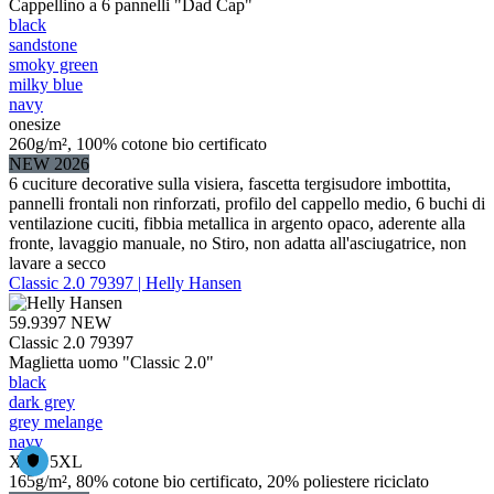
Cappellino a 6 pannelli "Dad Cap"
black
sandstone
smoky green
milky blue
navy
onesize
260g/m², 100% cotone bio certificato
NEW 2026
6 cuciture decorative sulla visiera, fascetta tergisudore imbottita,
pannelli frontali non rinforzati, profilo del cappello medio, 6 buchi di
ventilazione cuciti, fibbia metallica in argento opaco, aderente alla
fronte, lavaggio manuale, no Stiro, non adatta all'asciugatrice, non
lavare a secco
Classic 2.0 79397 | Helly Hansen
59.9397
NEW
Classic 2.0 79397
Maglietta uomo "Classic 2.0"
black
dark grey
grey melange
navy
XS – 5XL
165g/m², 80% cotone bio certificato, 20% poliestere riciclato