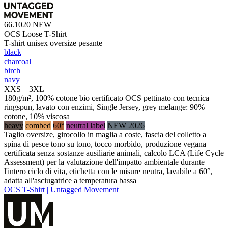
66.1020
NEW
OCS Loose T-Shirt
T-shirt unisex oversize pesante
black
charcoal
birch
navy
XXS – 3XL
180g/m², 100% cotone bio certificato OCS pettinato con tecnica
ringspun, lavato con enzimi, Single Jersey, grey melange: 90%
cotone, 10% viscosa
heavy
combed
60°
neutral label
NEW 2026
Taglio oversize, girocollo in maglia a coste, fascia del colletto a
spina di pesce tono su tono, tocco morbido, produzione vegana
certificata senza sostanze ausiliarie animali, calcolo LCA (Life Cycle
Assessment) per la valutazione dell'impatto ambientale durante
l'intero ciclo di vita, etichetta con le misure neutra, lavabile a 60°,
adatta all'asciugatrice a temperatura bassa
OCS T-Shirt | Untagged Movement