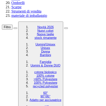
Ombrelli
Scarpe
Strumenti di vendita
materiale di imballaggio
Filtro
Novità 2026
Nuovi colori
Nuove taglie
stock rimanente
Uomini/Unisex
Unisex
Donna
Bambini
Famiglia
Uomini & Donne DUO
cotone biologico
100% cotone
>60% Polyestere
100% Polyestere
recycled polyester
60°
90°/95°
Adatto per asciugatrice