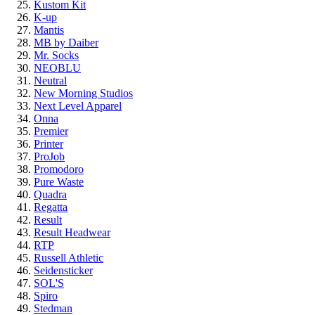
Kustom Kit
K-up
Mantis
MB by Daiber
Mr. Socks
NEOBLU
Neutral
New Morning Studios
Next Level Apparel
Onna
Premier
Printer
ProJob
Promodoro
Pure Waste
Quadra
Regatta
Result
Result Headwear
RTP
Russell Athletic
Seidensticker
SOL'S
Spiro
Stedman