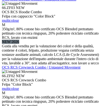
66.ZF03
NEW
OCS RCS Hoodie Combo
Felpa con cappuccio "Color Block"
multicolour
M
350g/m², 80% cotone bio certificato OCS Blended pretrattato
pettinato con tecnica ringspun, 20% poliestere riciclato certificato
RCS, lavato con enzimi
NEW 2026
Guida alla vendita per la valutazione dei colori e della qualità,
contiene 4 colori, felpato, produzione vegana certificata senza
sostanze ausiliarie animali, calcolo LCA (Life Cycle Assessment)
per la valutazione dell'impatto ambientale durante l'intero ciclo di
vita, lavabile a 30°, non adatta all'asciugatrice, non lavare a secco
OCS RCS Crewneck Combo | Untagged Movement
66.ZF02
NEW
OCS RCS Crewneck Combo
Felpa "Color Block"
multicolour
M
350g/m², 80% cotone bio certificato OCS Blended pretrattato
pettinato con tecnica ringspun, 20% poliestere riciclato certificato
RCS, lavato con enzimi