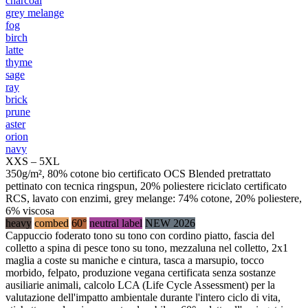
charcoal
grey melange
fog
birch
latte
thyme
sage
ray
brick
prune
aster
orion
navy
XXS – 5XL
350g/m², 80% cotone bio certificato OCS Blended pretrattato
pettinato con tecnica ringspun, 20% poliestere riciclato certificato
RCS, lavato con enzimi, grey melange: 74% cotone, 20% poliestere,
6% viscosa
heavy
combed
60°
neutral label
NEW 2026
Cappuccio foderato tono su tono con cordino piatto, fascia del
colletto a spina di pesce tono su tono, mezzaluna nel colletto, 2x1
maglia a coste su maniche e cintura, tasca a marsupio, tocco
morbido, felpato, produzione vegana certificata senza sostanze
ausiliarie animali, calcolo LCA (Life Cycle Assessment) per la
valutazione dell'impatto ambientale durante l'intero ciclo di vita,