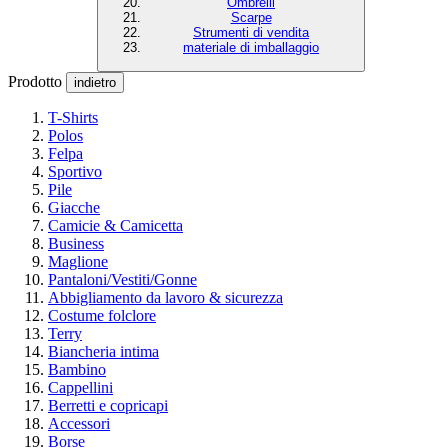
Ombrelli
Scarpe
Strumenti di vendita
materiale di imballaggio
Prodotto
indietro
T-Shirts
Polos
Felpa
Sportivo
Pile
Giacche
Camicie & Camicetta
Business
Maglione
Pantaloni/Vestiti/Gonne
Abbigliamento da lavoro & sicurezza
Costume folclore
Terry
Biancheria intima
Bambino
Cappellini
Berretti e copricapi
Accessori
Borse