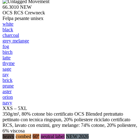
66.3010
NEW
OCS RCS Crewneck
Felpa pesante unisex
white
black
charcoal
grey melange
fog
birch
latte
thyme
sage
ray
brick
prune
aster
orion
navy
XXS – 5XL
350g/m², 80% cotone bio certificato OCS Blended pretrattato
pettinato con tecnica ringspun, 20% poliestere riciclato certificato
RCS, lavato con enzimi, grey melange: 74% cotone, 20% poliestere,
6% viscosa
heavy
combed
60°
neutral label
NEW 2026