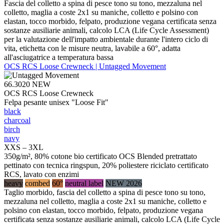
Fascia del colletto a spina di pesce tono su tono, mezzaluna nel
colletto, maglia a coste 2x1 su maniche, colletto e polsino con
elastan, tocco morbido, felpato, produzione vegana certificata senza
sostanze ausiliarie animali, calcolo LCA (Life Cycle Assessment)
per la valutazione dell'impatto ambientale durante l'intero ciclo di
vita, etichetta con le misure neutra, lavabile a 60°, adatta
all'asciugatrice a temperatura bassa
OCS RCS Loose Crewneck | Untagged Movement
66.3020
NEW
OCS RCS Loose Crewneck
Felpa pesante unisex "Loose Fit"
black
charcoal
birch
navy
XXS – 3XL
350g/m², 80% cotone bio certificato OCS Blended pretrattato
pettinato con tecnica ringspun, 20% poliestere riciclato certificato
RCS, lavato con enzimi
heavy
combed
60°
neutral label
NEW 2026
Taglio morbido, fascia del colletto a spina di pesce tono su tono,
mezzaluna nel colletto, maglia a coste 2x1 su maniche, colletto e
polsino con elastan, tocco morbido, felpato, produzione vegana
certificata senza sostanze ausiliarie animali, calcolo LCA (Life Cycle