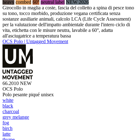
heavy
combed
60°
neutral label
NEW 2026
Girocollo in maglia a coste, fascia del colletto a spina di pesce tono
su tono, tocco morbido, produzione vegana certificata senza
sostanze ausiliarie animali, calcolo LCA (Life Cycle Assessment)
per la valutazione dell'impatto ambientale durante l'intero ciclo di
vita, etichetta con le misure neutra, lavabile a 60°, adatta
all'asciugatrice a temperatura bassa
OCS Polo | Untagged Movement
66.2010
NEW
OCS Polo
Polo pesante piqué unisex
white
black
charcoal
grey melange
fog
birch
latte
thyme