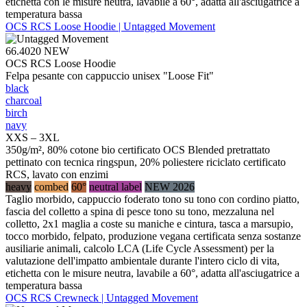
etichetta con le misure neutra, lavabile a 60°, adatta all'asciugatrice a
temperatura bassa
OCS RCS Loose Hoodie | Untagged Movement
66.4020
NEW
OCS RCS Loose Hoodie
Felpa pesante con cappuccio unisex "Loose Fit"
black
charcoal
birch
navy
XXS – 3XL
350g/m², 80% cotone bio certificato OCS Blended pretrattato
pettinato con tecnica ringspun, 20% poliestere riciclato certificato
RCS, lavato con enzimi
heavy
combed
60°
neutral label
NEW 2026
Taglio morbido, cappuccio foderato tono su tono con cordino piatto,
fascia del colletto a spina di pesce tono su tono, mezzaluna nel
colletto, 2x1 maglia a coste su maniche e cintura, tasca a marsupio,
tocco morbido, felpato, produzione vegana certificata senza sostanze
ausiliarie animali, calcolo LCA (Life Cycle Assessment) per la
valutazione dell'impatto ambientale durante l'intero ciclo di vita,
etichetta con le misure neutra, lavabile a 60°, adatta all'asciugatrice a
temperatura bassa
OCS RCS Crewneck | Untagged Movement