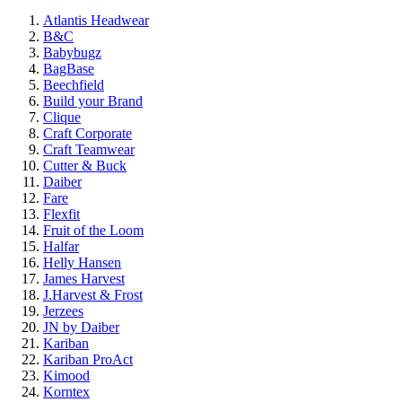
Atlantis Headwear
B&C
Babybugz
BagBase
Beechfield
Build your Brand
Clique
Craft Corporate
Craft Teamwear
Cutter & Buck
Daiber
Fare
Flexfit
Fruit of the Loom
Halfar
Helly Hansen
James Harvest
J.Harvest & Frost
Jerzees
JN by Daiber
Kariban
Kariban ProAct
Kimood
Korntex