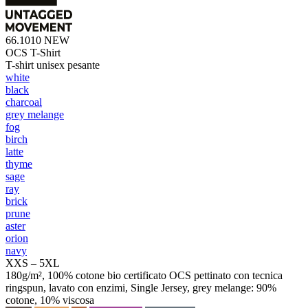
66.1010
NEW
OCS T-Shirt
T-shirt unisex pesante
white
black
charcoal
grey melange
fog
birch
latte
thyme
sage
ray
brick
prune
aster
orion
navy
XXS – 5XL
180g/m², 100% cotone bio certificato OCS pettinato con tecnica
ringspun, lavato con enzimi, Single Jersey, grey melange: 90%
cotone, 10% viscosa