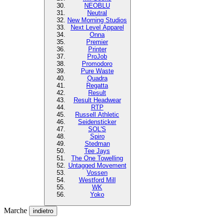
NEOBLU
Neutral
New Morning Studios
Next Level Apparel
Onna
Premier
Printer
ProJob
Promodoro
Pure Waste
Quadra
Regatta
Result
Result Headwear
RTP
Russell Athletic
Seidensticker
SOL'S
Spiro
Stedman
Tee Jays
The One Towelling
Untagged Movement
Vossen
Westford Mill
WK
Yoko
Marche
indietro