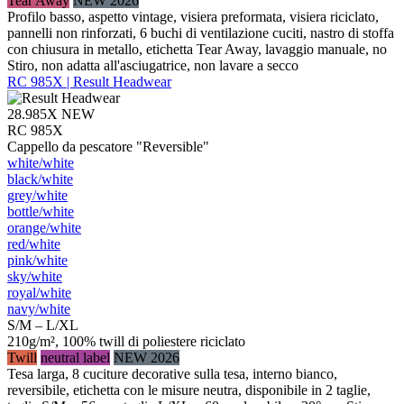
Tear Away
NEW 2026
Profilo basso, aspetto vintage, visiera preformata, visiera riciclato,
pannelli non rinforzati, 6 buchi di ventilazione cuciti, nastro di stoffa
con chiusura in metallo, etichetta Tear Away, lavaggio manuale, no
Stiro, non adatta all'asciugatrice, non lavare a secco
RC 985X | Result Headwear
28.985X
NEW
RC 985X
Cappello da pescatore "Reversible"
white/​white
black/​white
grey/​white
bottle/​white
orange/​white
red/​white
pink/​white
sky/​white
royal/​white
navy/​white
S/M – L/XL
210g/m², 100% twill di poliestere riciclato
Twill
neutral label
NEW 2026
Tesa larga, 8 cuciture decorative sulla tesa, interno bianco,
reversibile, etichetta con le misure neutra, disponibile in 2 taglie,