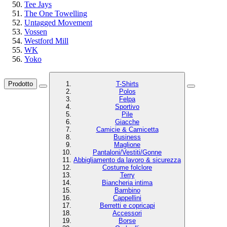
Tee Jays
The One Towelling
Untagged Movement
Vossen
Westford Mill
WK
Yoko
Prodotto
T-Shirts
Polos
Felpa
Sportivo
Pile
Giacche
Camicie & Camicetta
Business
Maglione
Pantaloni/Vestiti/Gonne
Abbigliamento da lavoro & sicurezza
Costume folclore
Terry
Biancheria intima
Bambino
Cappellini
Berretti e copricapi
Accessori
Borse