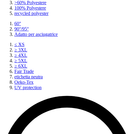
>60% Polyestere
100% Polyestere
recycled polyester
60°
90°/95°
Adatto per asciugatrice
≤ XS
≥ 3XL
≥ 4XL
≥ 5XL
≥ 6XL
Fair Trade
etichetta neutra
Oeko-Tex
UV protection