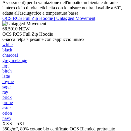
Assessment) per la valutazione dell'impatto ambientale durante
l'intero ciclo di vita, etichetta con le misure neutra, lavabile a 60°,
adatta all'asciugatrice a temperatura bassa
OCS RCS Full Zip Hoodie | Untagged Movement
66.5010
NEW
OCS RCS Full Zip Hoodie
Giacca felpata pesante con cappuccio unisex
white
black
charcoal
grey melange
fog
birch
latte
thyme
sage
ray
brick
prune
aster
orion
navy
XXS – 5XL
350g/m², 80% cotone bio certificato OCS Blended pretrattato