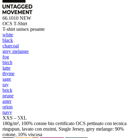
66.1010
NEW
OCS T-Shirt
T-shirt unisex pesante
white
black
charcoal
grey melange
fog
birch
latte
thyme
sage
ray
brick
prune
aster
orion
navy
XXS – 5XL
180g/m², 100% cotone bio certificato OCS pettinato con tecnica
ringspun, lavato con enzimi, Single Jersey, grey melange: 90%
cotone, 10% viscosa