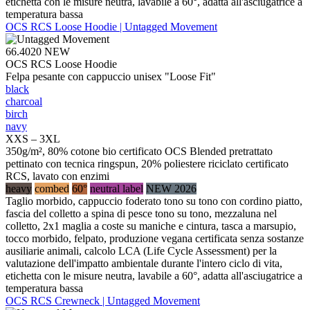
etichetta con le misure neutra, lavabile a 60°, adatta all'asciugatrice a
temperatura bassa
OCS RCS Loose Hoodie | Untagged Movement
66.4020
NEW
OCS RCS Loose Hoodie
Felpa pesante con cappuccio unisex "Loose Fit"
black
charcoal
birch
navy
XXS – 3XL
350g/m², 80% cotone bio certificato OCS Blended pretrattato
pettinato con tecnica ringspun, 20% poliestere riciclato certificato
RCS, lavato con enzimi
heavy
combed
60°
neutral label
NEW 2026
Taglio morbido, cappuccio foderato tono su tono con cordino piatto,
fascia del colletto a spina di pesce tono su tono, mezzaluna nel
colletto, 2x1 maglia a coste su maniche e cintura, tasca a marsupio,
tocco morbido, felpato, produzione vegana certificata senza sostanze
ausiliarie animali, calcolo LCA (Life Cycle Assessment) per la
valutazione dell'impatto ambientale durante l'intero ciclo di vita,
etichetta con le misure neutra, lavabile a 60°, adatta all'asciugatrice a
temperatura bassa
OCS RCS Crewneck | Untagged Movement