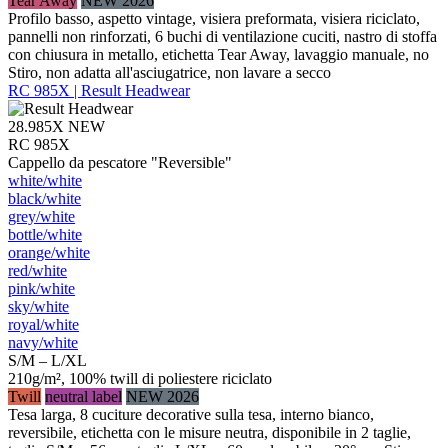
Tear Away
NEW 2026
Profilo basso, aspetto vintage, visiera preformata, visiera riciclato,
pannelli non rinforzati, 6 buchi di ventilazione cuciti, nastro di stoffa
con chiusura in metallo, etichetta Tear Away, lavaggio manuale, no
Stiro, non adatta all'asciugatrice, non lavare a secco
RC 985X | Result Headwear
28.985X
NEW
RC 985X
Cappello da pescatore "Reversible"
white/​white
black/​white
grey/​white
bottle/​white
orange/​white
red/​white
pink/​white
sky/​white
royal/​white
navy/​white
S/M – L/XL
210g/m², 100% twill di poliestere riciclato
Twill
neutral label
NEW 2026
Tesa larga, 8 cuciture decorative sulla tesa, interno bianco,
reversibile, etichetta con le misure neutra, disponibile in 2 taglie,