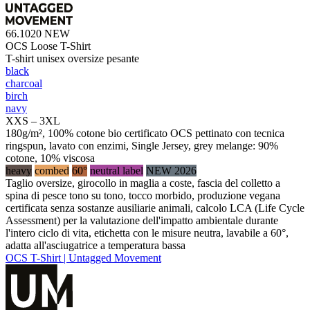
66.1020
NEW
OCS Loose T-Shirt
T-shirt unisex oversize pesante
black
charcoal
birch
navy
XXS – 3XL
180g/m², 100% cotone bio certificato OCS pettinato con tecnica
ringspun, lavato con enzimi, Single Jersey, grey melange: 90%
cotone, 10% viscosa
heavy
combed
60°
neutral label
NEW 2026
Taglio oversize, girocollo in maglia a coste, fascia del colletto a
spina di pesce tono su tono, tocco morbido, produzione vegana
certificata senza sostanze ausiliarie animali, calcolo LCA (Life Cycle
Assessment) per la valutazione dell'impatto ambientale durante
l'intero ciclo di vita, etichetta con le misure neutra, lavabile a 60°,
adatta all'asciugatrice a temperatura bassa
OCS T-Shirt | Untagged Movement