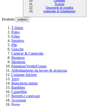
Ombrelli
Scarpe
Strumenti di vendita
materiale di imballaggio
Prodotto
indietro
T-Shirts
Polos
Felpa
Sportivo
Pile
Giacche
Camicie & Camicetta
Business
Maglione
Pantaloni/Vestiti/Gonne
Abbigliamento da lavoro & sicurezza
Costume folclore
Terry
Biancheria intima
Bambino
Cappellini
Berretti e copricapi
Accessori
Borse