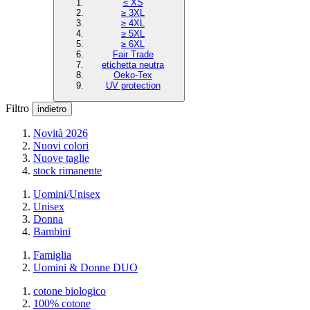
≤ XS
≥ 3XL
≥ 4XL
≥ 5XL
≥ 6XL
Fair Trade
etichetta neutra
Oeko-Tex
UV protection
Filtro
indietro
Novità 2026
Nuovi colori
Nuove taglie
stock rimanente
Uomini/Unisex
Unisex
Donna
Bambini
Famiglia
Uomini & Donne DUO
cotone biologico
100% cotone