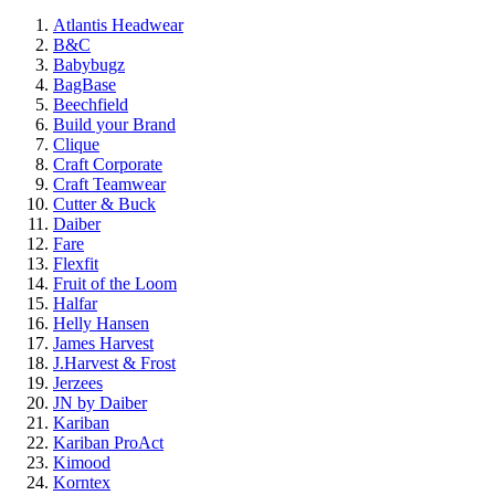
Atlantis Headwear
B&C
Babybugz
BagBase
Beechfield
Build your Brand
Clique
Craft Corporate
Craft Teamwear
Cutter & Buck
Daiber
Fare
Flexfit
Fruit of the Loom
Halfar
Helly Hansen
James Harvest
J.Harvest & Frost
Jerzees
JN by Daiber
Kariban
Kariban ProAct
Kimood
Korntex