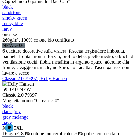
Cappellino a 6 pannelli "Dad Cap"
black
sandstone
smoky green
milky blue
navy
onesize
260g/m², 100% cotone bio certificato
NEW 2026
6 cuciture decorative sulla visiera, fascetta tergisudore imbottita,
pannelli frontali non rinforzati, profilo del cappello medio, 6 buchi di
ventilazione cuciti, fibbia metallica in argento opaco, aderente alla
fronte, lavaggio manuale, no Stiro, non adatta all'asciugatrice, non
lavare a secco
Classic 2.0 79397 | Helly Hansen
59.9397
NEW
Classic 2.0 79397
Maglietta uomo "Classic 2.0"
black
dark grey
grey melange
navy
XS – 5XL
165g/m², 80% cotone bio certificato, 20% poliestere riciclato