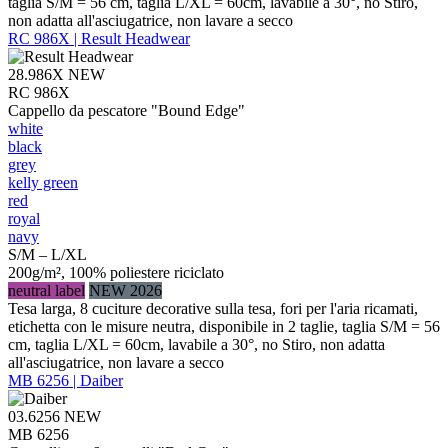
taglia S/M = 56 cm, taglia L/XL = 60cm, lavabile a 30°, no Stiro,
non adatta all'asciugatrice, non lavare a secco
RC 986X | Result Headwear
28.986X
NEW
RC 986X
Cappello da pescatore "Bound Edge"
white
black
grey
kelly green
red
royal
navy
S/M – L/XL
200g/m², 100% poliestere riciclato
neutral label
NEW 2026
Tesa larga, 8 cuciture decorative sulla tesa, fori per l'aria ricamati,
etichetta con le misure neutra, disponibile in 2 taglie, taglia S/M = 56
cm, taglia L/XL = 60cm, lavabile a 30°, no Stiro, non adatta
all'asciugatrice, non lavare a secco
MB 6256 | Daiber
03.6256
NEW
MB 6256