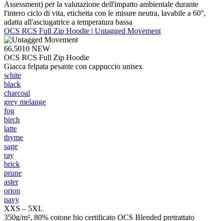
Assessment) per la valutazione dell'impatto ambientale durante
l'intero ciclo di vita, etichetta con le misure neutra, lavabile a 60°,
adatta all'asciugatrice a temperatura bassa
OCS RCS Full Zip Hoodie | Untagged Movement
66.5010
NEW
OCS RCS Full Zip Hoodie
Giacca felpata pesante con cappuccio unisex
white
black
charcoal
grey melange
fog
birch
latte
thyme
sage
ray
brick
prune
aster
orion
navy
XXS – 5XL
350g/m², 80% cotone bio certificato OCS Blended pretrattato