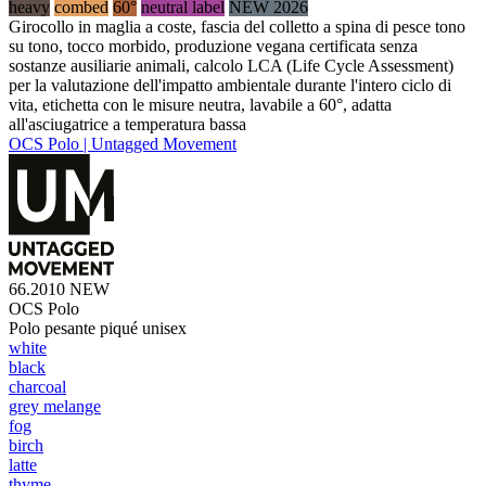
heavy
combed
60°
neutral label
NEW 2026
Girocollo in maglia a coste, fascia del colletto a spina di pesce tono
su tono, tocco morbido, produzione vegana certificata senza
sostanze ausiliarie animali, calcolo LCA (Life Cycle Assessment)
per la valutazione dell'impatto ambientale durante l'intero ciclo di
vita, etichetta con le misure neutra, lavabile a 60°, adatta
all'asciugatrice a temperatura bassa
OCS Polo | Untagged Movement
66.2010
NEW
OCS Polo
Polo pesante piqué unisex
white
black
charcoal
grey melange
fog
birch
latte
thyme