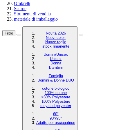
Ombrelli
Scarpe
Strumenti di vendita
materiale di imballaggio
Filtro
Novità 2026
Nuovi colori
Nuove taglie
stock rimanente
Uomini/Unisex
Unisex
Donna
Bambini
Famiglia
Uomini & Donne DUO
cotone biologico
100% cotone
>60% Polyestere
100% Polyestere
recycled polyester
60°
90°/95°
Adatto per asciugatrice