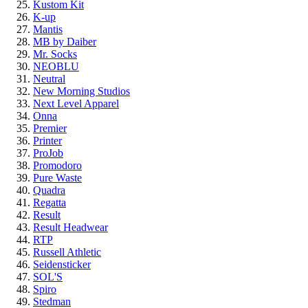
Kustom Kit
K-up
Mantis
MB by Daiber
Mr. Socks
NEOBLU
Neutral
New Morning Studios
Next Level Apparel
Onna
Premier
Printer
ProJob
Promodoro
Pure Waste
Quadra
Regatta
Result
Result Headwear
RTP
Russell Athletic
Seidensticker
SOL'S
Spiro
Stedman