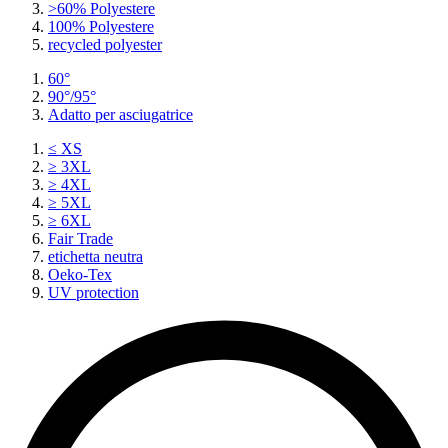
>60% Polyestere
100% Polyestere
recycled polyester
60°
90°/95°
Adatto per asciugatrice
≤ XS
≥ 3XL
≥ 4XL
≥ 5XL
≥ 6XL
Fair Trade
etichetta neutra
Oeko-Tex
UV protection