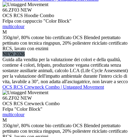
66.ZF03
NEW
OCS RCS Hoodie Combo
Felpa con cappuccio "Color Block"
multicolour
M
350g/m², 80% cotone bio certificato OCS Blended pretrattato
pettinato con tecnica ringspun, 20% poliestere riciclato certificato
RCS, lavato con enzimi
NEW 2026
Guida alla vendita per la valutazione dei colori e della qualità,
contiene 4 colori, felpato, produzione vegana certificata senza
sostanze ausiliarie animali, calcolo LCA (Life Cycle Assessment)
per la valutazione dell'impatto ambientale durante l'intero ciclo di
vita, lavabile a 30°, non adatta all'asciugatrice, non lavare a secco
OCS RCS Crewneck Combo | Untagged Movement
66.ZF02
NEW
OCS RCS Crewneck Combo
Felpa "Color Block"
multicolour
M
350g/m², 80% cotone bio certificato OCS Blended pretrattato
pettinato con tecnica ringspun, 20% poliestere riciclato certificato
RCS, lavato con enzimi