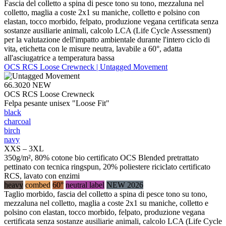
Fascia del colletto a spina di pesce tono su tono, mezzaluna nel
colletto, maglia a coste 2x1 su maniche, colletto e polsino con
elastan, tocco morbido, felpato, produzione vegana certificata senza
sostanze ausiliarie animali, calcolo LCA (Life Cycle Assessment)
per la valutazione dell'impatto ambientale durante l'intero ciclo di
vita, etichetta con le misure neutra, lavabile a 60°, adatta
all'asciugatrice a temperatura bassa
OCS RCS Loose Crewneck | Untagged Movement
66.3020
NEW
OCS RCS Loose Crewneck
Felpa pesante unisex "Loose Fit"
black
charcoal
birch
navy
XXS – 3XL
350g/m², 80% cotone bio certificato OCS Blended pretrattato
pettinato con tecnica ringspun, 20% poliestere riciclato certificato
RCS, lavato con enzimi
heavy
combed
60°
neutral label
NEW 2026
Taglio morbido, fascia del colletto a spina di pesce tono su tono,
mezzaluna nel colletto, maglia a coste 2x1 su maniche, colletto e
polsino con elastan, tocco morbido, felpato, produzione vegana
certificata senza sostanze ausiliarie animali, calcolo LCA (Life Cycle