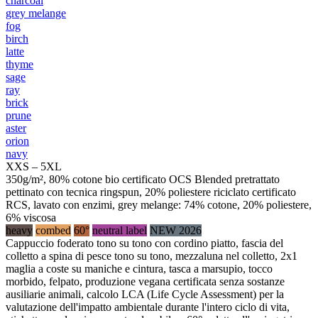
charcoal
grey melange
fog
birch
latte
thyme
sage
ray
brick
prune
aster
orion
navy
XXS – 5XL
350g/m², 80% cotone bio certificato OCS Blended pretrattato
pettinato con tecnica ringspun, 20% poliestere riciclato certificato
RCS, lavato con enzimi, grey melange: 74% cotone, 20% poliestere,
6% viscosa
heavy
combed
60°
neutral label
NEW 2026
Cappuccio foderato tono su tono con cordino piatto, fascia del
colletto a spina di pesce tono su tono, mezzaluna nel colletto, 2x1
maglia a coste su maniche e cintura, tasca a marsupio, tocco
morbido, felpato, produzione vegana certificata senza sostanze
ausiliarie animali, calcolo LCA (Life Cycle Assessment) per la
valutazione dell'impatto ambientale durante l'intero ciclo di vita,