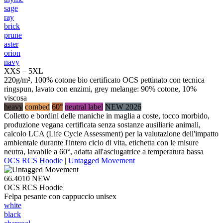
sage
ray
brick
prune
aster
orion
navy
XXS – 5XL
220g/m², 100% cotone bio certificato OCS pettinato con tecnica
ringspun, lavato con enzimi, grey melange: 90% cotone, 10%
viscosa
heavy
combed
60°
neutral label
NEW 2026
Colletto e bordini delle maniche in maglia a coste, tocco morbido,
produzione vegana certificata senza sostanze ausiliarie animali,
calcolo LCA (Life Cycle Assessment) per la valutazione dell'impatto
ambientale durante l'intero ciclo di vita, etichetta con le misure
neutra, lavabile a 60°, adatta all'asciugatrice a temperatura bassa
OCS RCS Hoodie | Untagged Movement
66.4010
NEW
OCS RCS Hoodie
Felpa pesante con cappuccio unisex
white
black