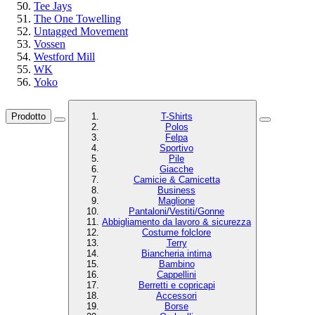
Tee Jays
The One Towelling
Untagged Movement
Vossen
Westford Mill
WK
Yoko
Prodotto
T-Shirts
Polos
Felpa
Sportivo
Pile
Giacche
Camicie & Camicetta
Business
Maglione
Pantaloni/Vestiti/Gonne
Abbigliamento da lavoro & sicurezza
Costume folclore
Terry
Biancheria intima
Bambino
Cappellini
Berretti e copricapi
Accessori
Borse