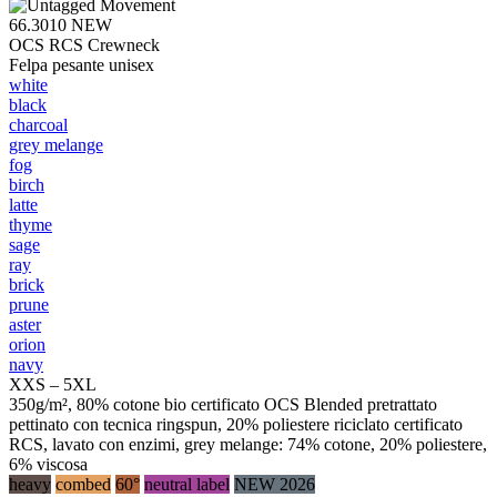
66.3010
NEW
OCS RCS Crewneck
Felpa pesante unisex
white
black
charcoal
grey melange
fog
birch
latte
thyme
sage
ray
brick
prune
aster
orion
navy
XXS – 5XL
350g/m², 80% cotone bio certificato OCS Blended pretrattato
pettinato con tecnica ringspun, 20% poliestere riciclato certificato
RCS, lavato con enzimi, grey melange: 74% cotone, 20% poliestere,
6% viscosa
heavy
combed
60°
neutral label
NEW 2026