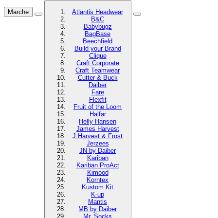
Marche
Atlantis Headwear
B&C
Babybugz
BagBase
Beechfield
Build your Brand
Clique
Craft Corporate
Craft Teamwear
Cutter & Buck
Daiber
Fare
Flexfit
Fruit of the Loom
Halfar
Helly Hansen
James Harvest
J.Harvest & Frost
Jerzees
JN by Daiber
Kariban
Kariban ProAct
Kimood
Korntex
Kustom Kit
K-up
Mantis
MB by Daiber
Mr. Socks