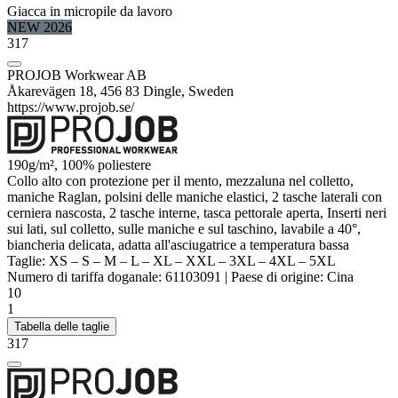
Giacca in
micropile
da lavoro
NEW 2026
317
PROJOB Workwear AB
Åkarevägen 18, 456 83 Dingle, Sweden
https://www.projob.se/
190g/m², 100%
poliestere
Collo alto con protezione per il mento, mezzaluna nel colletto,
maniche
Raglan
, polsini delle maniche elastici, 2 tasche laterali con
cerniera nascosta, 2 tasche interne, tasca pettorale aperta, Inserti neri
sui lati, sul colletto, sulle maniche e sul taschino, lavabile a 40°,
biancheria delicata, adatta all'asciugatrice a temperatura bassa
Taglie:
XS
–
S
–
M
–
L
–
XL
–
XXL
–
3XL
–
4XL
–
5XL
Numero di tariffa doganale:
61103091
|
Paese di origine:
Cina
10
1
Tabella delle taglie
317