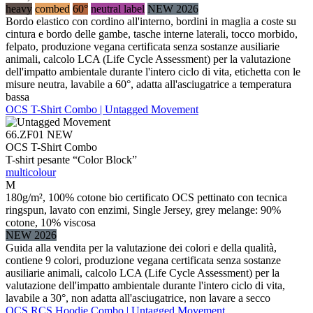
heavy
combed
60°
neutral label
NEW 2026
Bordo elastico con cordino all'interno, bordini in maglia a coste su
cintura e bordo delle gambe, tasche interne laterali, tocco morbido,
felpato, produzione vegana certificata senza sostanze ausiliarie
animali, calcolo LCA (Life Cycle Assessment) per la valutazione
dell'impatto ambientale durante l'intero ciclo di vita, etichetta con le
misure neutra, lavabile a 60°, adatta all'asciugatrice a temperatura
bassa
OCS T-Shirt Combo | Untagged Movement
66.ZF01
NEW
OCS T-Shirt Combo
T-shirt pesante “Color Block”
multicolour
M
180g/m², 100% cotone bio certificato OCS pettinato con tecnica
ringspun, lavato con enzimi, Single Jersey, grey melange: 90%
cotone, 10% viscosa
NEW 2026
Guida alla vendita per la valutazione dei colori e della qualità,
contiene 9 colori, produzione vegana certificata senza sostanze
ausiliarie animali, calcolo LCA (Life Cycle Assessment) per la
valutazione dell'impatto ambientale durante l'intero ciclo di vita,
lavabile a 30°, non adatta all'asciugatrice, non lavare a secco
OCS RCS Hoodie Combo | Untagged Movement