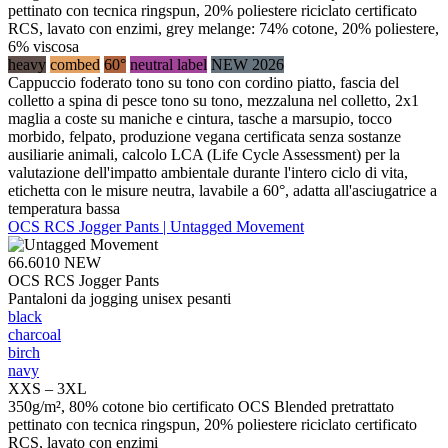
pettinato con tecnica ringspun, 20% poliestere riciclato certificato
RCS, lavato con enzimi, grey melange: 74% cotone, 20% poliestere,
6% viscosa
heavy
combed
60°
neutral label
NEW 2026
Cappuccio foderato tono su tono con cordino piatto, fascia del
colletto a spina di pesce tono su tono, mezzaluna nel colletto, 2x1
maglia a coste su maniche e cintura, tasche a marsupio, tocco
morbido, felpato, produzione vegana certificata senza sostanze
ausiliarie animali, calcolo LCA (Life Cycle Assessment) per la
valutazione dell'impatto ambientale durante l'intero ciclo di vita,
etichetta con le misure neutra, lavabile a 60°, adatta all'asciugatrice a
temperatura bassa
OCS RCS Jogger Pants | Untagged Movement
66.6010
NEW
OCS RCS Jogger Pants
Pantaloni da jogging unisex pesanti
black
charcoal
birch
navy
XXS – 3XL
350g/m², 80% cotone bio certificato OCS Blended pretrattato
pettinato con tecnica ringspun, 20% poliestere riciclato certificato
RCS, lavato con enzimi