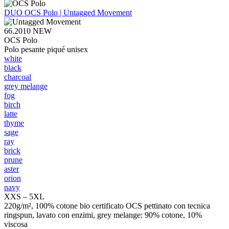
DUO
OCS Polo | Untagged Movement
66.2010
NEW
OCS Polo
Polo pesante piqué unisex
white
black
charcoal
grey melange
fog
birch
latte
thyme
sage
ray
brick
prune
aster
orion
navy
XXS – 5XL
220g/m², 100% cotone bio certificato OCS pettinato con tecnica
ringspun, lavato con enzimi, grey melange: 90% cotone, 10%
viscosa