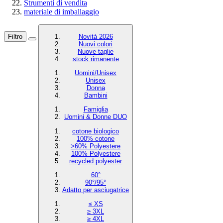
Strumenti di vendita
materiale di imballaggio
Filtro
Novità 2026
Nuovi colori
Nuove taglie
stock rimanente
Uomini/Unisex
Unisex
Donna
Bambini
Famiglia
Uomini & Donne DUO
cotone biologico
100% cotone
>60% Polyestere
100% Polyestere
recycled polyester
60°
90°/95°
Adatto per asciugatrice
≤ XS
≥ 3XL
≥ 4XL