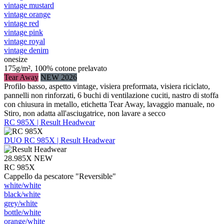
vintage mustard
vintage orange
vintage red
vintage pink
vintage royal
vintage denim
onesize
175g/m², 100% cotone prelavato
Tear Away
NEW 2026
Profilo basso, aspetto vintage, visiera preformata, visiera riciclato,
pannelli non rinforzati, 6 buchi di ventilazione cuciti, nastro di stoffa
con chiusura in metallo, etichetta Tear Away, lavaggio manuale, no
Stiro, non adatta all'asciugatrice, non lavare a secco
RC 985X | Result Headwear
DUO
RC 985X | Result Headwear
28.985X
NEW
RC 985X
Cappello da pescatore "Reversible"
white/​white
black/​white
grey/​white
bottle/​white
orange/​white