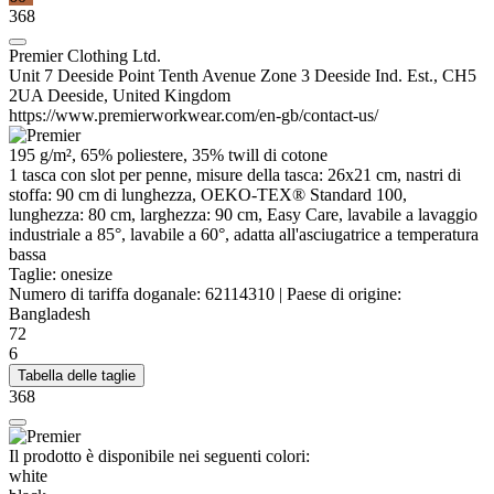
368
Premier Clothing Ltd.
Unit 7 Deeside Point Tenth Avenue Zone 3 Deeside Ind. Est., CH5
2UA Deeside, United Kingdom
https://www.premierworkwear.com/en-gb/contact-us/
195 g/m², 65%
poliestere
, 35%
twill di cotone
1 tasca con slot per penne, misure della tasca: 26x21 cm, nastri di
stoffa: 90 cm di lunghezza, OEKO-TEX® Standard 100,
lunghezza: 80 cm, larghezza: 90 cm, Easy Care, lavabile a lavaggio
industriale a 85°, lavabile a 60°, adatta all'asciugatrice a temperatura
bassa
Taglie:
onesize
Numero di tariffa doganale:
62114310
|
Paese di origine:
Bangladesh
72
6
Tabella delle taglie
368
Il prodotto è disponibile nei seguenti colori:
white