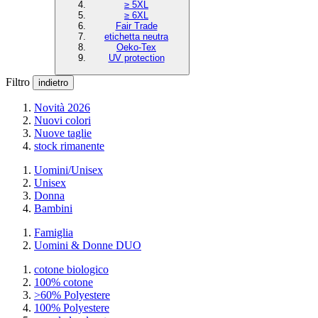
≥ 5XL
≥ 6XL
Fair Trade
etichetta neutra
Oeko-Tex
UV protection
Filtro
indietro
Novità 2026
Nuovi colori
Nuove taglie
stock rimanente
Uomini/Unisex
Unisex
Donna
Bambini
Famiglia
Uomini & Donne DUO
cotone biologico
100% cotone
>60% Polyestere
100% Polyestere