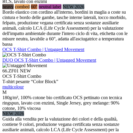
RCS, lavato con enzimi
heavy
combed
60°
neutral label
NEW 2026
Bordo elastico con cordino all'interno, bordini in maglia a coste su
cintura e bordo delle gambe, tasche interne laterali, tocco morbido,
felpato, produzione vegana certificata senza sostanze ausiliarie
animali, calcolo LCA (Life Cycle Assessment) per la valutazione
dell'impatto ambientale durante l'intero ciclo di vita, etichetta con le
misure neutra, lavabile a 60°, adatta all'asciugatrice a temperatura
bassa
OCS T-Shirt Combo | Untagged Movement
DUO
OCS T-Shirt Combo | Untagged Movement
66.ZF01
NEW
OCS T-Shirt Combo
T-shirt pesante “Color Block”
multicolour
M
180g/m², 100% cotone bio certificato OCS pettinato con tecnica
ringspun, lavato con enzimi, Single Jersey, grey melange: 90%
cotone, 10% viscosa
NEW 2026
Guida alla vendita per la valutazione dei colori e della qualità,
contiene 9 colori, produzione vegana certificata senza sostanze
ausiliarie animali, calcolo LCA (Life Cycle Assessment) per la