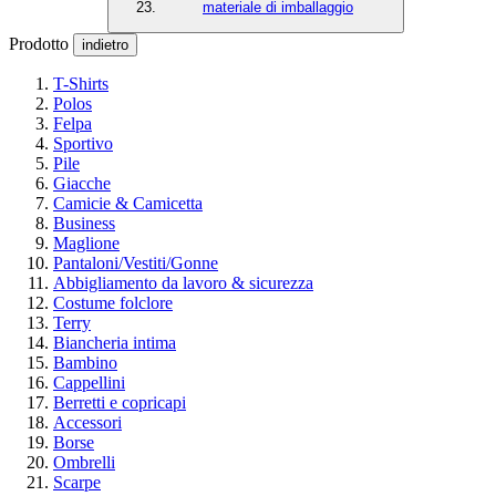
materiale di imballaggio
Prodotto
indietro
T-Shirts
Polos
Felpa
Sportivo
Pile
Giacche
Camicie & Camicetta
Business
Maglione
Pantaloni/Vestiti/Gonne
Abbigliamento da lavoro & sicurezza
Costume folclore
Terry
Biancheria intima
Bambino
Cappellini
Berretti e copricapi
Accessori
Borse
Ombrelli
Scarpe