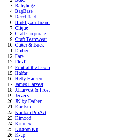
Babybugz
BagBase
Beechfield
Build your Brand
Clique
Craft Corporate
Craft Teamwear
Cutter & Buck
Daiber
Fare
Flexfit
Fruit of the Loom
Halfar
Helly Hansen
James Harvest
J.Harvest & Frost
Jerzees
JN by Daiber
Kariban
Kariban ProAct
Kimood
Korntex
Kustom Kit
K-up