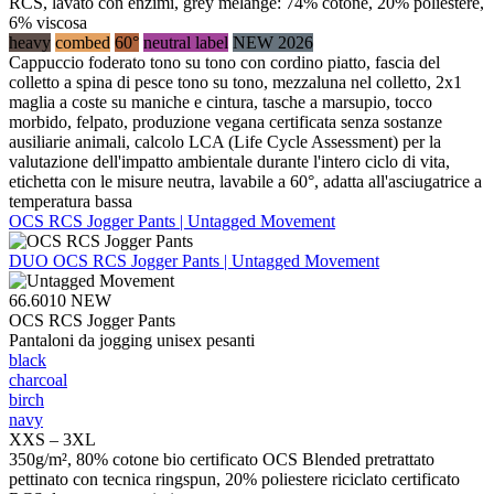
RCS, lavato con enzimi, grey melange: 74% cotone, 20% poliestere,
6% viscosa
heavy
combed
60°
neutral label
NEW 2026
Cappuccio foderato tono su tono con cordino piatto, fascia del
colletto a spina di pesce tono su tono, mezzaluna nel colletto, 2x1
maglia a coste su maniche e cintura, tasche a marsupio, tocco
morbido, felpato, produzione vegana certificata senza sostanze
ausiliarie animali, calcolo LCA (Life Cycle Assessment) per la
valutazione dell'impatto ambientale durante l'intero ciclo di vita,
etichetta con le misure neutra, lavabile a 60°, adatta all'asciugatrice a
temperatura bassa
OCS RCS Jogger Pants | Untagged Movement
DUO
OCS RCS Jogger Pants | Untagged Movement
66.6010
NEW
OCS RCS Jogger Pants
Pantaloni da jogging unisex pesanti
black
charcoal
birch
navy
XXS – 3XL
350g/m², 80% cotone bio certificato OCS Blended pretrattato
pettinato con tecnica ringspun, 20% poliestere riciclato certificato