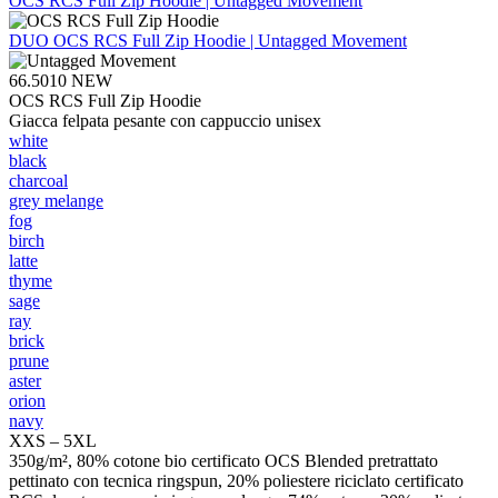
OCS RCS Full Zip Hoodie | Untagged Movement
DUO
OCS RCS Full Zip Hoodie | Untagged Movement
66.5010
NEW
OCS RCS Full Zip Hoodie
Giacca felpata pesante con cappuccio unisex
white
black
charcoal
grey melange
fog
birch
latte
thyme
sage
ray
brick
prune
aster
orion
navy
XXS – 5XL
350g/m², 80% cotone bio certificato OCS Blended pretrattato
pettinato con tecnica ringspun, 20% poliestere riciclato certificato