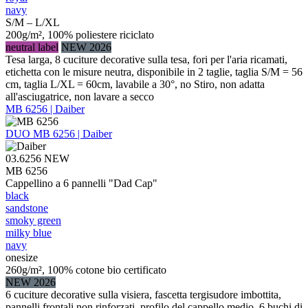
navy
S/M – L/XL
200g/m², 100% poliestere riciclato
neutral label
NEW 2026
Tesa larga, 8 cuciture decorative sulla tesa, fori per l'aria ricamati,
etichetta con le misure neutra, disponibile in 2 taglie, taglia S/M = 56
cm, taglia L/XL = 60cm, lavabile a 30°, no Stiro, non adatta
all'asciugatrice, non lavare a secco
MB 6256 | Daiber
DUO
MB 6256 | Daiber
03.6256
NEW
MB 6256
Cappellino a 6 pannelli "Dad Cap"
black
sandstone
smoky green
milky blue
navy
onesize
260g/m², 100% cotone bio certificato
NEW 2026
6 cuciture decorative sulla visiera, fascetta tergisudore imbottita,
pannelli frontali non rinforzati, profilo del cappello medio, 6 buchi di