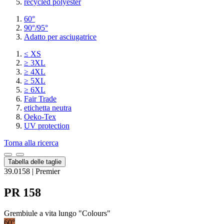
recycled polyester
60°
90°/95°
Adatto per asciugatrice
≤ XS
≥ 3XL
≥ 4XL
≥ 5XL
≥ 6XL
Fair Trade
etichetta neutra
Oeko-Tex
UV protection
Torna alla ricerca
Tabella delle taglie
39.0158 | Premier
PR 158
Grembiule a vita lungo "Colours"
60°