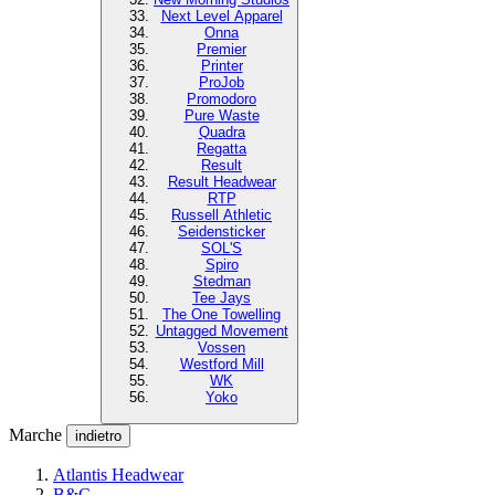
Next Level Apparel
Onna
Premier
Printer
ProJob
Promodoro
Pure Waste
Quadra
Regatta
Result
Result Headwear
RTP
Russell Athletic
Seidensticker
SOL'S
Spiro
Stedman
Tee Jays
The One Towelling
Untagged Movement
Vossen
Westford Mill
WK
Yoko
Marche
indietro
Atlantis Headwear
B&C