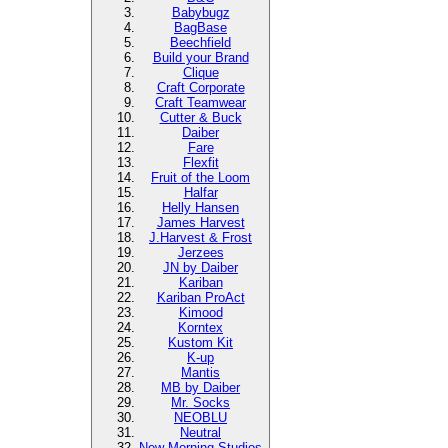
Babybugz
BagBase
Beechfield
Build your Brand
Clique
Craft Corporate
Craft Teamwear
Cutter & Buck
Daiber
Fare
Flexfit
Fruit of the Loom
Halfar
Helly Hansen
James Harvest
J.Harvest & Frost
Jerzees
JN by Daiber
Kariban
Kariban ProAct
Kimood
Korntex
Kustom Kit
K-up
Mantis
MB by Daiber
Mr. Socks
NEOBLU
Neutral
New Morning Studios