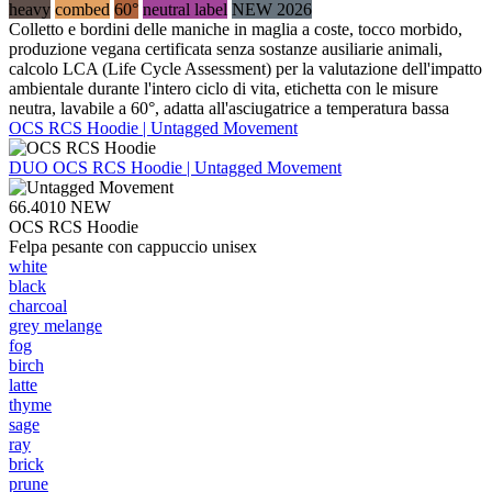
heavy
combed
60°
neutral label
NEW 2026
Colletto e bordini delle maniche in maglia a coste, tocco morbido,
produzione vegana certificata senza sostanze ausiliarie animali,
calcolo LCA (Life Cycle Assessment) per la valutazione dell'impatto
ambientale durante l'intero ciclo di vita, etichetta con le misure
neutra, lavabile a 60°, adatta all'asciugatrice a temperatura bassa
OCS RCS Hoodie | Untagged Movement
DUO
OCS RCS Hoodie | Untagged Movement
66.4010
NEW
OCS RCS Hoodie
Felpa pesante con cappuccio unisex
white
black
charcoal
grey melange
fog
birch
latte
thyme
sage
ray
brick
prune