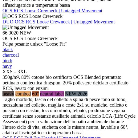
all'asciugatrice a temperatura bassa
OCS RCS Loose Crewneck | Untagged Movement
DUO
OCS RCS Loose Crewneck | Untagged Movement
66.3020
NEW
OCS RCS Loose Crewneck
Felpa pesante unisex "Loose Fit"
black
charcoal
birch
navy
XXS – 3XL
350g/m², 80% cotone bio certificato OCS Blended pretrattato
pettinato con tecnica ringspun, 20% poliestere riciclato certificato
RCS, lavato con enzimi
heavy
combed
60°
neutral label
NEW 2026
Taglio morbido, fascia del colletto a spina di pesce tono su tono,
mezzaluna nel colletto, maglia a coste 2x1 su maniche, colletto e
polsino con elastan, tocco morbido, felpato, produzione vegana
certificata senza sostanze ausiliarie animali, calcolo LCA (Life Cycle
Assessment) per la valutazione dell'impatto ambientale durante
l'intero ciclo di vita, etichetta con le misure neutra, lavabile a 60°,
adatta all'asciugatrice a temperatura bassa