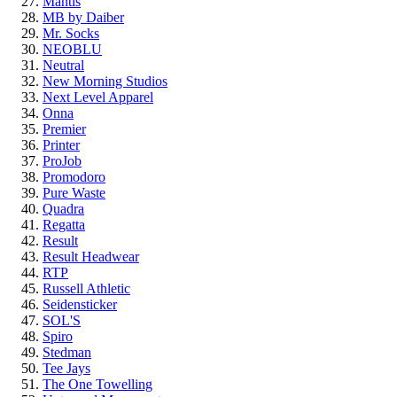
Mantis
MB by Daiber
Mr. Socks
NEOBLU
Neutral
New Morning Studios
Next Level Apparel
Onna
Premier
Printer
ProJob
Promodoro
Pure Waste
Quadra
Regatta
Result
Result Headwear
RTP
Russell Athletic
Seidensticker
SOL'S
Spiro
Stedman
Tee Jays
The One Towelling