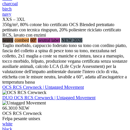
charcoal
birch
navy
XXS – 3XL
350g/m², 80% cotone bio certificato OCS Blended pretrattato
pettinato con tecnica ringspun, 20% poliestere riciclato certificato
RCS, lavato con enzimi
heavy
combed
60°
neutral label
NEW 2026
Taglio morbido, cappuccio foderato tono su tono con cordino piatto,
fascia del colletto a spina di pesce tono su tono, mezzaluna nel
colletto, 2x1 maglia a coste su maniche e cintura, tasca a marsupio,
tocco morbido, felpato, produzione vegana certificata senza sostanze
ausiliarie animali, calcolo LCA (Life Cycle Assessment) per la
valutazione dell'impatto ambientale durante l'intero ciclo di vita,
etichetta con le misure neutra, lavabile a 60°, adatta all'asciugatrice a
temperatura bassa
OCS RCS Crewneck | Untagged Movement
DUO
OCS RCS Crewneck | Untagged Movement
66.3010
NEW
OCS RCS Crewneck
Felpa pesante unisex
white
black