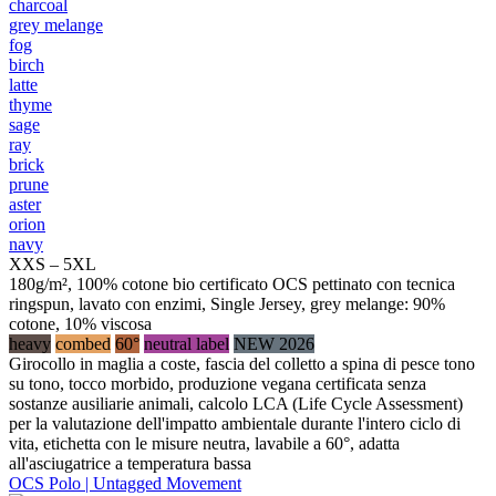
charcoal
grey melange
fog
birch
latte
thyme
sage
ray
brick
prune
aster
orion
navy
XXS – 5XL
180g/m², 100% cotone bio certificato OCS pettinato con tecnica
ringspun, lavato con enzimi, Single Jersey, grey melange: 90%
cotone, 10% viscosa
heavy
combed
60°
neutral label
NEW 2026
Girocollo in maglia a coste, fascia del colletto a spina di pesce tono
su tono, tocco morbido, produzione vegana certificata senza
sostanze ausiliarie animali, calcolo LCA (Life Cycle Assessment)
per la valutazione dell'impatto ambientale durante l'intero ciclo di
vita, etichetta con le misure neutra, lavabile a 60°, adatta
all'asciugatrice a temperatura bassa
OCS Polo | Untagged Movement