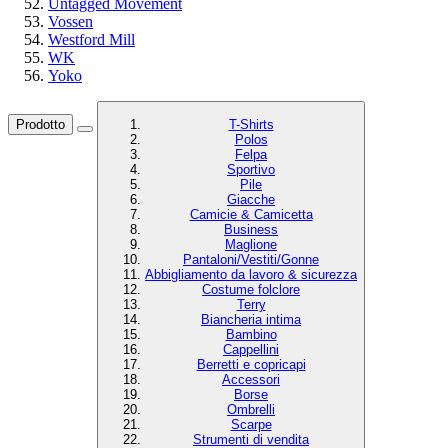
Untagged Movement
Vossen
Westford Mill
WK
Yoko
Prodotto
T-Shirts
Polos
Felpa
Sportivo
Pile
Giacche
Camicie & Camicetta
Business
Maglione
Pantaloni/Vestiti/Gonne
Abbigliamento da lavoro & sicurezza
Costume folclore
Terry
Biancheria intima
Bambino
Cappellini
Berretti e copricapi
Accessori
Borse
Ombrelli
Scarpe
Strumenti di vendita