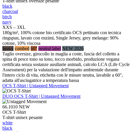
T-shirt unisex oversize pesante
black
charcoal
birch
navy
XXS – 3XL
180g/m², 100% cotone bio certificato OCS pettinato con tecnica
ringspun, lavato con enzimi, Single Jersey, grey melange: 90%
cotone, 10% viscosa
heavy
combed
60°
neutral label
NEW 2026
Taglio oversize, girocollo in maglia a coste, fascia del colletto a
spina di pesce tono su tono, tocco morbido, produzione vegana
certificata senza sostanze ausiliarie animali, calcolo LCA (Life Cycle
Assessment) per la valutazione dell'impatto ambientale durante
l'intero ciclo di vita, etichetta con le misure neutra, lavabile a 60°,
adatta all'asciugatrice a temperatura bassa
OCS T-Shirt | Untagged Movement
DUO
OCS T-Shirt | Untagged Movement
66.1010
NEW
OCS T-Shirt
T-shirt unisex pesante
white
black