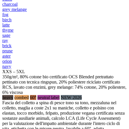
charcoal
grey melange
fog
birch
latte
thyme
sage
ray
brick
prune
aster
orion
navy
XXS – 5XL
350g/m², 80% cotone bio certificato OCS Blended pretrattato
pettinato con tecnica ringspun, 20% poliestere riciclato certificato
RCS, lavato con enzimi, grey melange: 74% cotone, 20% poliestere,
6% viscosa
heavy
combed
60°
neutral label
NEW 2026
Fascia del colletto a spina di pesce tono su tono, mezzaluna nel
colletto, maglia a coste 2x1 su maniche, colletto e polsino con
elastan, tocco morbido, felpato, produzione vegana certificata senza
sostanze ausiliarie animali, calcolo LCA (Life Cycle Assessment)
per la valutazione dell'impatto ambientale durante l'intero ciclo di
vita, etichetta con le misure neutra, lavabile a 60°, adatta