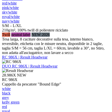
red/​white
pink/​white
sky/​white
royal/​white
navy/​white
S/M – L/XL
210g/m², 100% twill di poliestere riciclato
Twill
neutral label
NEW 2026
Tesa larga, 8 cuciture decorative sulla tesa, interno bianco,
reversibile, etichetta con le misure neutra, disponibile in 2 taglie,
taglia S/M = 56 cm, taglia L/XL = 60cm, lavabile a 30°, no Stiro,
non adatta all'asciugatrice, non lavare a secco
RC 986X | Result Headwear
DUO
RC 986X | Result Headwear
28.986X
NEW
RC 986X
Cappello da pescatore "Bound Edge"
white
black
grey
kelly green
red
royal