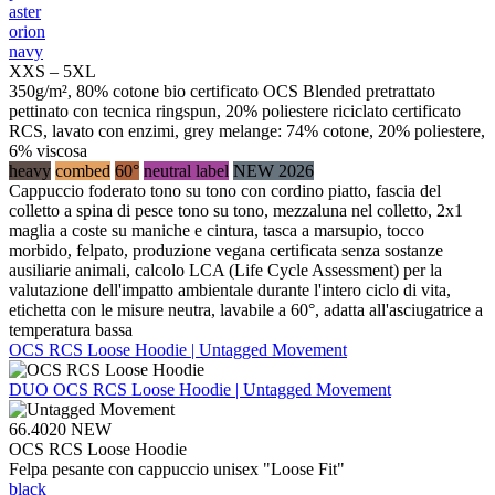
aster
orion
navy
XXS – 5XL
350g/m², 80% cotone bio certificato OCS Blended pretrattato
pettinato con tecnica ringspun, 20% poliestere riciclato certificato
RCS, lavato con enzimi, grey melange: 74% cotone, 20% poliestere,
6% viscosa
heavy
combed
60°
neutral label
NEW 2026
Cappuccio foderato tono su tono con cordino piatto, fascia del
colletto a spina di pesce tono su tono, mezzaluna nel colletto, 2x1
maglia a coste su maniche e cintura, tasca a marsupio, tocco
morbido, felpato, produzione vegana certificata senza sostanze
ausiliarie animali, calcolo LCA (Life Cycle Assessment) per la
valutazione dell'impatto ambientale durante l'intero ciclo di vita,
etichetta con le misure neutra, lavabile a 60°, adatta all'asciugatrice a
temperatura bassa
OCS RCS Loose Hoodie | Untagged Movement
DUO
OCS RCS Loose Hoodie | Untagged Movement
66.4020
NEW
OCS RCS Loose Hoodie
Felpa pesante con cappuccio unisex "Loose Fit"
black