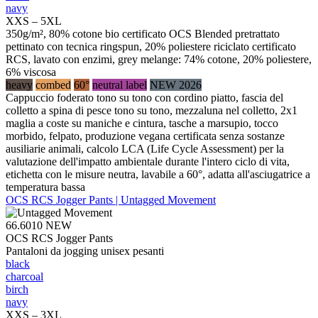
navy
XXS – 5XL
350g/m², 80% cotone bio certificato OCS Blended pretrattato
pettinato con tecnica ringspun, 20% poliestere riciclato certificato
RCS, lavato con enzimi, grey melange: 74% cotone, 20% poliestere,
6% viscosa
heavy
combed
60°
neutral label
NEW 2026
Cappuccio foderato tono su tono con cordino piatto, fascia del
colletto a spina di pesce tono su tono, mezzaluna nel colletto, 2x1
maglia a coste su maniche e cintura, tasche a marsupio, tocco
morbido, felpato, produzione vegana certificata senza sostanze
ausiliarie animali, calcolo LCA (Life Cycle Assessment) per la
valutazione dell'impatto ambientale durante l'intero ciclo di vita,
etichetta con le misure neutra, lavabile a 60°, adatta all'asciugatrice a
temperatura bassa
OCS RCS Jogger Pants | Untagged Movement
66.6010
NEW
OCS RCS Jogger Pants
Pantaloni da jogging unisex pesanti
black
charcoal
birch
navy
XXS – 3XL