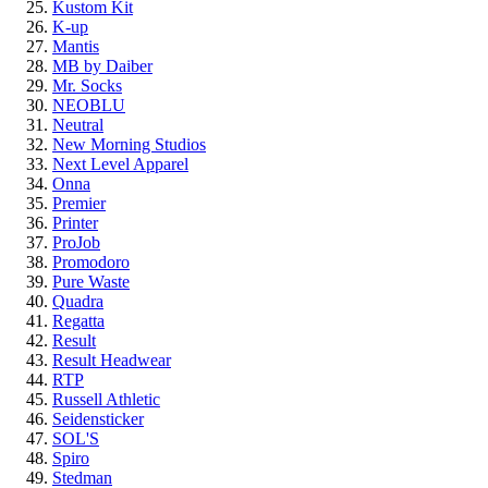
Kustom Kit
K-up
Mantis
MB by Daiber
Mr. Socks
NEOBLU
Neutral
New Morning Studios
Next Level Apparel
Onna
Premier
Printer
ProJob
Promodoro
Pure Waste
Quadra
Regatta
Result
Result Headwear
RTP
Russell Athletic
Seidensticker
SOL'S
Spiro
Stedman