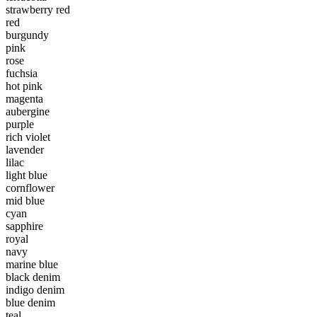
strawberry red
red
burgundy
pink
rose
fuchsia
hot pink
magenta
aubergine
purple
rich violet
lavender
lilac
light blue
cornflower
mid blue
cyan
sapphire
royal
navy
marine blue
black denim
indigo denim
blue denim
teal