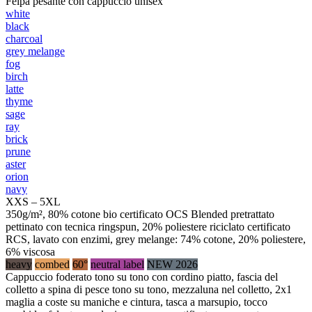
Felpa pesante con cappuccio unisex
white
black
charcoal
grey melange
fog
birch
latte
thyme
sage
ray
brick
prune
aster
orion
navy
XXS – 5XL
350g/m², 80% cotone bio certificato OCS Blended pretrattato
pettinato con tecnica ringspun, 20% poliestere riciclato certificato
RCS, lavato con enzimi, grey melange: 74% cotone, 20% poliestere,
6% viscosa
heavy
combed
60°
neutral label
NEW 2026
Cappuccio foderato tono su tono con cordino piatto, fascia del
colletto a spina di pesce tono su tono, mezzaluna nel colletto, 2x1
maglia a coste su maniche e cintura, tasca a marsupio, tocco