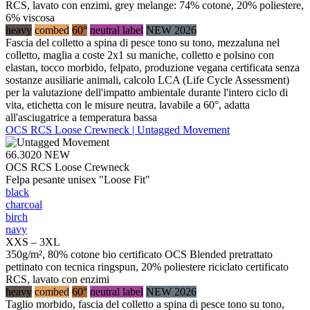
RCS, lavato con enzimi, grey melange: 74% cotone, 20% poliestere,
6% viscosa
heavy
combed
60°
neutral label
NEW 2026
Fascia del colletto a spina di pesce tono su tono, mezzaluna nel
colletto, maglia a coste 2x1 su maniche, colletto e polsino con
elastan, tocco morbido, felpato, produzione vegana certificata senza
sostanze ausiliarie animali, calcolo LCA (Life Cycle Assessment)
per la valutazione dell'impatto ambientale durante l'intero ciclo di
vita, etichetta con le misure neutra, lavabile a 60°, adatta
all'asciugatrice a temperatura bassa
OCS RCS Loose Crewneck | Untagged Movement
66.3020
NEW
OCS RCS Loose Crewneck
Felpa pesante unisex "Loose Fit"
black
charcoal
birch
navy
XXS – 3XL
350g/m², 80% cotone bio certificato OCS Blended pretrattato
pettinato con tecnica ringspun, 20% poliestere riciclato certificato
RCS, lavato con enzimi
heavy
combed
60°
neutral label
NEW 2026
Taglio morbido, fascia del colletto a spina di pesce tono su tono,