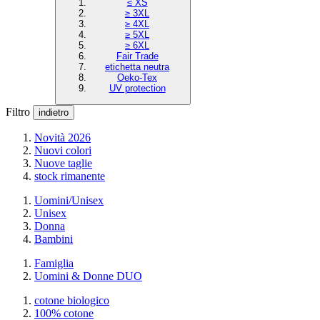
≤ XS
≥ 3XL
≥ 4XL
≥ 5XL
≥ 6XL
Fair Trade
etichetta neutra
Oeko-Tex
UV protection
Filtro
indietro
Novità 2026
Nuovi colori
Nuove taglie
stock rimanente
Uomini/Unisex
Unisex
Donna
Bambini
Famiglia
Uomini & Donne DUO
cotone biologico
100% cotone