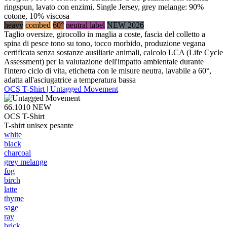
ringspun, lavato con enzimi, Single Jersey, grey melange: 90%
cotone, 10% viscosa
heavy
combed
60°
neutral label
NEW 2026
Taglio oversize, girocollo in maglia a coste, fascia del colletto a
spina di pesce tono su tono, tocco morbido, produzione vegana
certificata senza sostanze ausiliarie animali, calcolo LCA (Life Cycle
Assessment) per la valutazione dell'impatto ambientale durante
l'intero ciclo di vita, etichetta con le misure neutra, lavabile a 60°,
adatta all'asciugatrice a temperatura bassa
OCS T-Shirt | Untagged Movement
66.1010
NEW
OCS T-Shirt
T-shirt unisex pesante
white
black
charcoal
grey melange
fog
birch
latte
thyme
sage
ray
brick