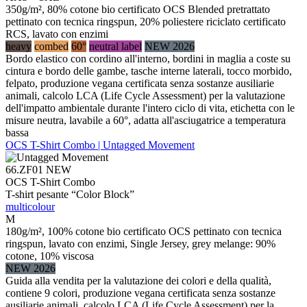
350g/m², 80% cotone bio certificato OCS Blended pretrattato
pettinato con tecnica ringspun, 20% poliestere riciclato certificato
RCS, lavato con enzimi
heavy
combed
60°
neutral label
NEW 2026
Bordo elastico con cordino all'interno, bordini in maglia a coste su
cintura e bordo delle gambe, tasche interne laterali, tocco morbido,
felpato, produzione vegana certificata senza sostanze ausiliarie
animali, calcolo LCA (Life Cycle Assessment) per la valutazione
dell'impatto ambientale durante l'intero ciclo di vita, etichetta con le
misure neutra, lavabile a 60°, adatta all'asciugatrice a temperatura
bassa
OCS T-Shirt Combo | Untagged Movement
66.ZF01
NEW
OCS T-Shirt Combo
T-shirt pesante “Color Block”
multicolour
M
180g/m², 100% cotone bio certificato OCS pettinato con tecnica
ringspun, lavato con enzimi, Single Jersey, grey melange: 90%
cotone, 10% viscosa
NEW 2026
Guida alla vendita per la valutazione dei colori e della qualità,
contiene 9 colori, produzione vegana certificata senza sostanze
ausiliarie animali, calcolo LCA (Life Cycle Assessment) per la