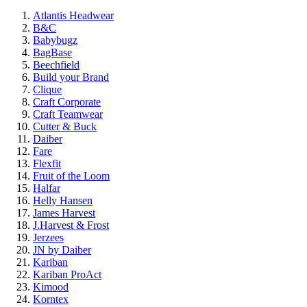
Atlantis Headwear
B&C
Babybugz
BagBase
Beechfield
Build your Brand
Clique
Craft Corporate
Craft Teamwear
Cutter & Buck
Daiber
Fare
Flexfit
Fruit of the Loom
Halfar
Helly Hansen
James Harvest
J.Harvest & Frost
Jerzees
JN by Daiber
Kariban
Kariban ProAct
Kimood
Korntex