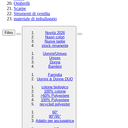
Ombrelli
Scarpe
Strumenti di vendita
materiale di imballaggio
Filtro
Novità 2026
Nuovi colori
Nuove taglie
stock rimanente
Uomini/Unisex
Unisex
Donna
Bambini
Famiglia
Uomini & Donne DUO
cotone biologico
100% cotone
>60% Polyestere
100% Polyestere
recycled polyester
60°
90°/95°
Adatto per asciugatrice