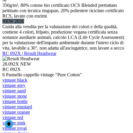
350g/m², 80% cotone bio certificato OCS Blended pretrattato
pettinato con tecnica ringspun, 20% poliestere riciclato certificato
RCS, lavato con enzimi
NEW 2026
Guida alla vendita per la valutazione dei colori e della qualità,
contiene 4 colori, felpato, produzione vegana certificata senza
sostanze ausiliarie animali, calcolo LCA (Life Cycle Assessment)
per la valutazione dell'impatto ambientale durante l'intero ciclo di
vita, lavabile a 30°, non adatta all'asciugatrice, non lavare a secco
RC 092X | Result Headwear
28.092X
NEW
RC 092X
6 Pannello cappello vintage "Pure Cotton"
vintage black
vintage grey
vintage sand
vintage stone
vintage bottle
vintage mustard
vintage orange
vintage red
vintage pink
vintage royal