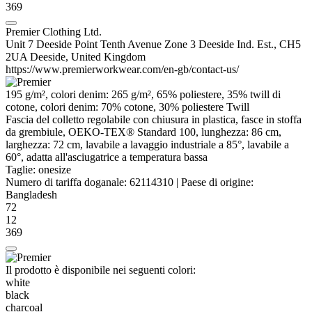
369
Premier Clothing Ltd.
Unit 7 Deeside Point Tenth Avenue Zone 3 Deeside Ind. Est., CH5
2UA Deeside, United Kingdom
https://www.premierworkwear.com/en-gb/contact-us/
195 g/m², colori denim: 265 g/m², 65%
poliestere
, 35%
twill di
cotone
, colori denim: 70% cotone, 30%
poliestere
Twill
Fascia del colletto
regolabile con chiusura in plastica, fasce in stoffa
da grembiule, OEKO-TEX® Standard 100, lunghezza: 86 cm,
larghezza: 72 cm, lavabile a lavaggio industriale a 85°, lavabile a
60°, adatta all'asciugatrice a temperatura bassa
Taglie:
onesize
Numero di tariffa doganale:
62114310
|
Paese di origine:
Bangladesh
72
12
369
Il prodotto è disponibile nei seguenti colori:
white
black
charcoal