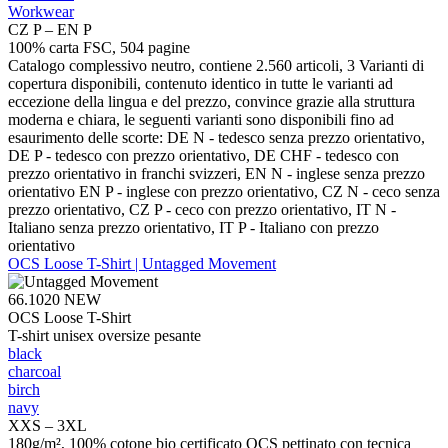
Workwear
CZ P – EN P
100% carta FSC, 504 pagine
Catalogo complessivo neutro, contiene 2.560 articoli, 3 Varianti di
copertura disponibili, contenuto identico in tutte le varianti ad
eccezione della lingua e del prezzo, convince grazie alla struttura
moderna e chiara, le seguenti varianti sono disponibili fino ad
esaurimento delle scorte: DE N - tedesco senza prezzo orientativo,
DE P - tedesco con prezzo orientativo, DE CHF - tedesco con
prezzo orientativo in franchi svizzeri, EN N - inglese senza prezzo
orientativo EN P - inglese con prezzo orientativo, CZ N - ceco senza
prezzo orientativo, CZ P - ceco con prezzo orientativo, IT N -
Italiano senza prezzo orientativo, IT P - Italiano con prezzo
orientativo
OCS Loose T-Shirt | Untagged Movement
66.1020
NEW
OCS Loose T-Shirt
T-shirt unisex oversize pesante
black
charcoal
birch
navy
XXS – 3XL
180g/m², 100% cotone bio certificato OCS pettinato con tecnica