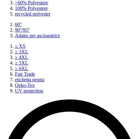
>60% Polyestere
100% Polyestere
recycled polyester
60°
90°/95°
Adatto per asciugatrice
≤ XS
≥ 3XL
≥ 4XL
≥ 5XL
≥ 6XL
Fair Trade
etichetta neutra
Oeko-Tex
UV protection