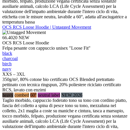
morbido, felpato, produzione vegana certificata senza sostanze
ausiliarie animali, calcolo LCA (Life Cycle Assessment) per la
valutazione dell'impatto ambientale durante l'intero ciclo di vita,
etichetta con le misure neutra, lavabile a 60°, adatta all'asciugatrice a
temperatura bassa
OCS RCS Loose Hoodie | Untagged Movement
66.4020
NEW
OCS RCS Loose Hoodie
Felpa pesante con cappuccio unisex "Loose Fit"
black
charcoal
birch
navy
XXS – 3XL
350g/m², 80% cotone bio certificato OCS Blended pretrattato
pettinato con tecnica ringspun, 20% poliestere riciclato certificato
RCS, lavato con enzimi
heavy
combed
60°
neutral label
NEW 2026
Taglio morbido, cappuccio foderato tono su tono con cordino piatto,
fascia del colletto a spina di pesce tono su tono, mezzaluna nel
colletto, 2x1 maglia a coste su maniche e cintura, tasca a marsupio,
tocco morbido, felpato, produzione vegana certificata senza sostanze
ausiliarie animali, calcolo LCA (Life Cycle Assessment) per la
valutazione dell'impatto ambientale durante l'intero ciclo di vita,