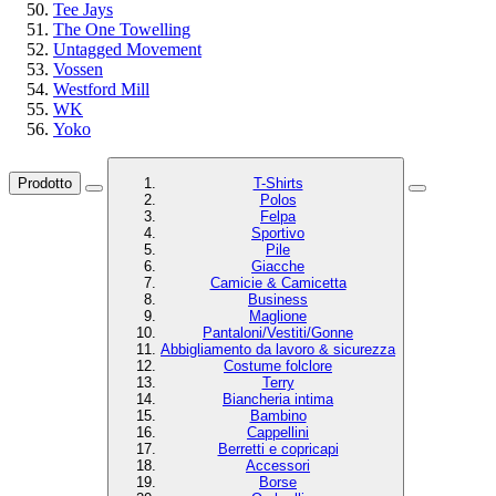
Tee Jays
The One Towelling
Untagged Movement
Vossen
Westford Mill
WK
Yoko
Prodotto
T-Shirts
Polos
Felpa
Sportivo
Pile
Giacche
Camicie & Camicetta
Business
Maglione
Pantaloni/Vestiti/Gonne
Abbigliamento da lavoro & sicurezza
Costume folclore
Terry
Biancheria intima
Bambino
Cappellini
Berretti e copricapi
Accessori
Borse