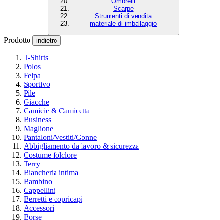
Ombrelli
Scarpe
Strumenti di vendita
materiale di imballaggio
Prodotto
indietro
T-Shirts
Polos
Felpa
Sportivo
Pile
Giacche
Camicie & Camicetta
Business
Maglione
Pantaloni/Vestiti/Gonne
Abbigliamento da lavoro & sicurezza
Costume folclore
Terry
Biancheria intima
Bambino
Cappellini
Berretti e copricapi
Accessori
Borse