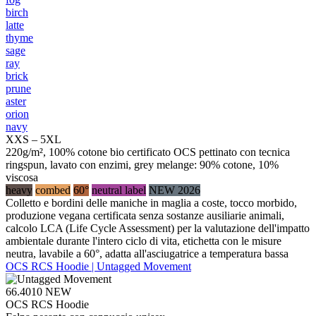
birch
latte
thyme
sage
ray
brick
prune
aster
orion
navy
XXS – 5XL
220g/m², 100% cotone bio certificato OCS pettinato con tecnica
ringspun, lavato con enzimi, grey melange: 90% cotone, 10%
viscosa
heavy
combed
60°
neutral label
NEW 2026
Colletto e bordini delle maniche in maglia a coste, tocco morbido,
produzione vegana certificata senza sostanze ausiliarie animali,
calcolo LCA (Life Cycle Assessment) per la valutazione dell'impatto
ambientale durante l'intero ciclo di vita, etichetta con le misure
neutra, lavabile a 60°, adatta all'asciugatrice a temperatura bassa
OCS RCS Hoodie | Untagged Movement
66.4010
NEW
OCS RCS Hoodie