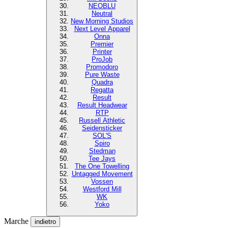
NEOBLU
Neutral
New Morning Studios
Next Level Apparel
Onna
Premier
Printer
ProJob
Promodoro
Pure Waste
Quadra
Regatta
Result
Result Headwear
RTP
Russell Athletic
Seidensticker
SOL'S
Spiro
Stedman
Tee Jays
The One Towelling
Untagged Movement
Vossen
Westford Mill
WK
Yoko
Marche
indietro