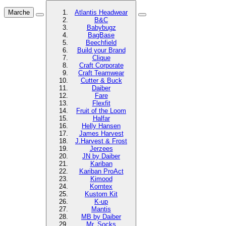
Marche
Atlantis Headwear
B&C
Babybugz
BagBase
Beechfield
Build your Brand
Clique
Craft Corporate
Craft Teamwear
Cutter & Buck
Daiber
Fare
Flexfit
Fruit of the Loom
Halfar
Helly Hansen
James Harvest
J.Harvest & Frost
Jerzees
JN by Daiber
Kariban
Kariban ProAct
Kimood
Korntex
Kustom Kit
K-up
Mantis
MB by Daiber
Mr. Socks