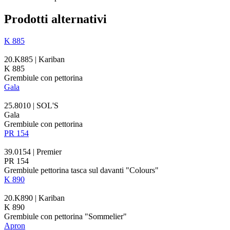
Prodotti alternativi
K 885
20.K885 | Kariban
K 885
Grembiule con pettorina
Gala
25.8010 | SOL'S
Gala
Grembiule con pettorina
PR 154
39.0154 | Premier
PR 154
Grembiule pettorina tasca sul davanti "Colours"
K 890
20.K890 | Kariban
K 890
Grembiule con pettorina "Sommelier"
Apron