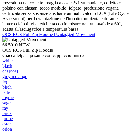
mezzaluna nel colletto, maglia a coste 2x1 su maniche, colletto e
polsino con elastan, tocco morbido, felpato, produzione vegana
certificata senza sostanze ausiliarie animali, calcolo LCA (Life Cycle
Assessment) per la valutazione dell'impatto ambientale durante
l'intero ciclo di vita, etichetta con le misure neutra, lavabile a 60°,
adatta all'asciugatrice a temperatura bassa
OCS RCS Full Zip Hoodie | Untagged Movement
66.5010
NEW
OCS RCS Full Zip Hoodie
Giacca felpata pesante con cappuccio unisex
white
black
charcoal
grey melange
fog
birch
latte
thyme
sage
ray
brick
prune
aster
orion