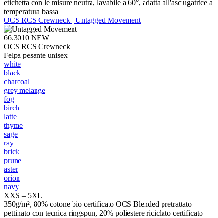
etichetta con le misure neutra, lavabile a 60°, adatta all'asciugatrice a
temperatura bassa
OCS RCS Crewneck | Untagged Movement
66.3010
NEW
OCS RCS Crewneck
Felpa pesante unisex
white
black
charcoal
grey melange
fog
birch
latte
thyme
sage
ray
brick
prune
aster
orion
navy
XXS – 5XL
350g/m², 80% cotone bio certificato OCS Blended pretrattato
pettinato con tecnica ringspun, 20% poliestere riciclato certificato