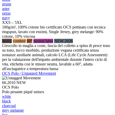
prune
aster
orion
navy
XXS – 5XL
180g/m², 100% cotone bio certificato OCS pettinato con tecnica
ringspun, lavato con enzimi, Single Jersey, grey melange: 90%
cotone, 10% viscosa
heavy
combed
60°
neutral label
NEW 2026
Girocollo in maglia a coste, fascia del colletto a spina di pesce tono
su tono, tocco morbido, produzione vegana certificata senza
sostanze ausiliarie animali, calcolo LCA (Life Cycle Assessment)
per la valutazione dell'impatto ambientale durante l'intero ciclo di
vita, etichetta con le misure neutra, lavabile a 60°, adatta
all'asciugatrice a temperatura bassa
OCS Polo | Untagged Movement
66.2010
NEW
OCS Polo
Polo pesante piqué unisex
white
black
charcoal
grey melange
fog