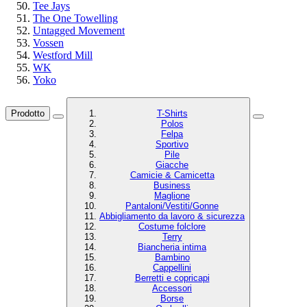
Tee Jays
The One Towelling
Untagged Movement
Vossen
Westford Mill
WK
Yoko
Prodotto
T-Shirts
Polos
Felpa
Sportivo
Pile
Giacche
Camicie & Camicetta
Business
Maglione
Pantaloni/Vestiti/Gonne
Abbigliamento da lavoro & sicurezza
Costume folclore
Terry
Biancheria intima
Bambino
Cappellini
Berretti e copricapi
Accessori
Borse