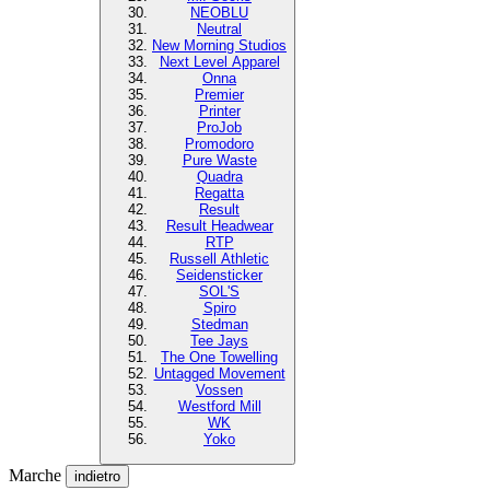
NEOBLU
Neutral
New Morning Studios
Next Level Apparel
Onna
Premier
Printer
ProJob
Promodoro
Pure Waste
Quadra
Regatta
Result
Result Headwear
RTP
Russell Athletic
Seidensticker
SOL'S
Spiro
Stedman
Tee Jays
The One Towelling
Untagged Movement
Vossen
Westford Mill
WK
Yoko
Marche
indietro