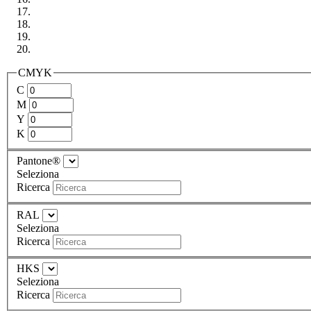
CMYK
C
M
Y
K
Pantone®
Seleziona
Ricerca
RAL
Seleziona
Ricerca
HKS
Seleziona
Ricerca