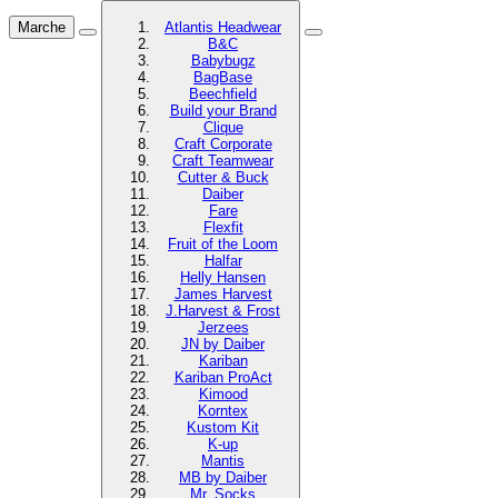
Marche
Atlantis Headwear
B&C
Babybugz
BagBase
Beechfield
Build your Brand
Clique
Craft Corporate
Craft Teamwear
Cutter & Buck
Daiber
Fare
Flexfit
Fruit of the Loom
Halfar
Helly Hansen
James Harvest
J.Harvest & Frost
Jerzees
JN by Daiber
Kariban
Kariban ProAct
Kimood
Korntex
Kustom Kit
K-up
Mantis
MB by Daiber
Mr. Socks