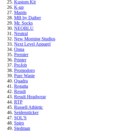
Kustom Kit
K-up
Mantis
MB by Daiber
Mr. Socks
NEOBLU
Neutral
New Morning Studios
Next Level Apparel
Onna
Premier
Printer
ProJob
Promodoro
Pure Waste
Quadra
Regatta
Result
Result Headwear
RTP
Russell Athletic
Seidensticker
SOL'S
Spiro
Stedman