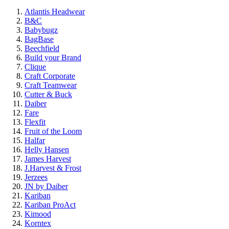
Atlantis Headwear
B&C
Babybugz
BagBase
Beechfield
Build your Brand
Clique
Craft Corporate
Craft Teamwear
Cutter & Buck
Daiber
Fare
Flexfit
Fruit of the Loom
Halfar
Helly Hansen
James Harvest
J.Harvest & Frost
Jerzees
JN by Daiber
Kariban
Kariban ProAct
Kimood
Korntex