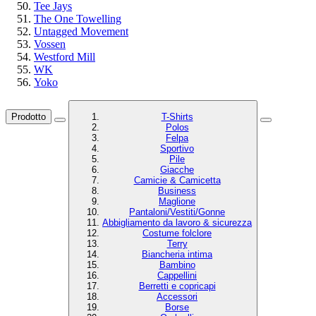
Tee Jays
The One Towelling
Untagged Movement
Vossen
Westford Mill
WK
Yoko
Prodotto
T-Shirts
Polos
Felpa
Sportivo
Pile
Giacche
Camicie & Camicetta
Business
Maglione
Pantaloni/Vestiti/Gonne
Abbigliamento da lavoro & sicurezza
Costume folclore
Terry
Biancheria intima
Bambino
Cappellini
Berretti e copricapi
Accessori
Borse