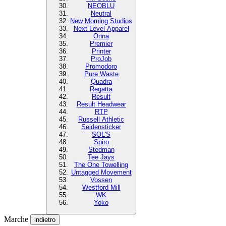
NEOBLU
Neutral
New Morning Studios
Next Level Apparel
Onna
Premier
Printer
ProJob
Promodoro
Pure Waste
Quadra
Regatta
Result
Result Headwear
RTP
Russell Athletic
Seidensticker
SOL'S
Spiro
Stedman
Tee Jays
The One Towelling
Untagged Movement
Vossen
Westford Mill
WK
Yoko
Marche
indietro