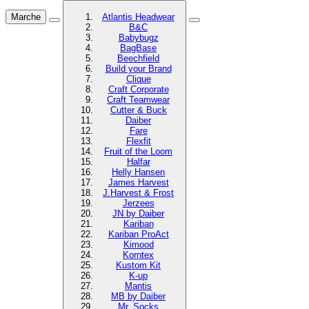
Marche
Atlantis Headwear
B&C
Babybugz
BagBase
Beechfield
Build your Brand
Clique
Craft Corporate
Craft Teamwear
Cutter & Buck
Daiber
Fare
Flexfit
Fruit of the Loom
Halfar
Helly Hansen
James Harvest
J.Harvest & Frost
Jerzees
JN by Daiber
Kariban
Kariban ProAct
Kimood
Korntex
Kustom Kit
K-up
Mantis
MB by Daiber
Mr. Socks