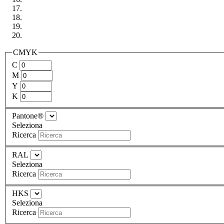
CMYK
C
M
Y
K
Pantone®
Seleziona
Ricerca
RAL
Seleziona
Ricerca
HKS
Seleziona
Ricerca