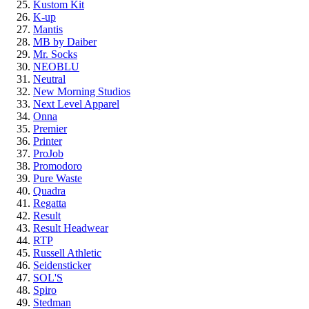
Kustom Kit
K-up
Mantis
MB by Daiber
Mr. Socks
NEOBLU
Neutral
New Morning Studios
Next Level Apparel
Onna
Premier
Printer
ProJob
Promodoro
Pure Waste
Quadra
Regatta
Result
Result Headwear
RTP
Russell Athletic
Seidensticker
SOL'S
Spiro
Stedman