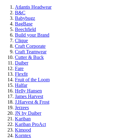
Atlantis Headwear
B&C
Babybugz
BagBase
Beechfield
Build your Brand
Clique
Craft Corporate
Craft Teamwear
Cutter & Buck
Daiber
Fare
Flexfit
Fruit of the Loom
Halfar
Helly Hansen
James Harvest
J.Harvest & Frost
Jerzees
JN by Daiber
Kariban
Kariban ProAct
Kimood
Korntex