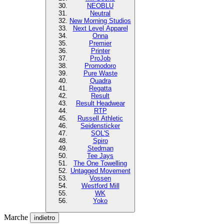
NEOBLU
Neutral
New Morning Studios
Next Level Apparel
Onna
Premier
Printer
ProJob
Promodoro
Pure Waste
Quadra
Regatta
Result
Result Headwear
RTP
Russell Athletic
Seidensticker
SOL'S
Spiro
Stedman
Tee Jays
The One Towelling
Untagged Movement
Vossen
Westford Mill
WK
Yoko
Marche
indietro