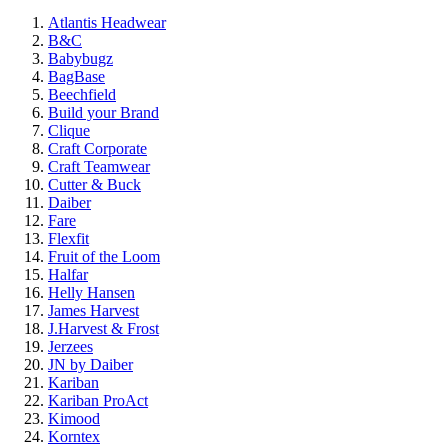
Atlantis Headwear
B&C
Babybugz
BagBase
Beechfield
Build your Brand
Clique
Craft Corporate
Craft Teamwear
Cutter & Buck
Daiber
Fare
Flexfit
Fruit of the Loom
Halfar
Helly Hansen
James Harvest
J.Harvest & Frost
Jerzees
JN by Daiber
Kariban
Kariban ProAct
Kimood
Korntex