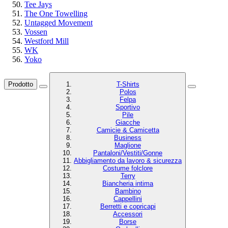
Tee Jays
The One Towelling
Untagged Movement
Vossen
Westford Mill
WK
Yoko
Prodotto
T-Shirts
Polos
Felpa
Sportivo
Pile
Giacche
Camicie & Camicetta
Business
Maglione
Pantaloni/Vestiti/Gonne
Abbigliamento da lavoro & sicurezza
Costume folclore
Terry
Biancheria intima
Bambino
Cappellini
Berretti e copricapi
Accessori
Borse