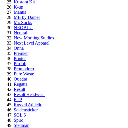
Kustom Kit
K-up
Mantis
MB by Daiber
Mr. Socks
NEOBLU
Neutral
New Morning Studios
Next Level Apparel
Onna
Premier
Printer
ProJob
Promodoro
Pure Waste
Quadra
Regatta
Result
Result Headwear
RTP
Russell Athletic
Seidensticker
SOL'S
Spiro
Stedman