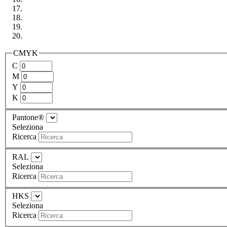
CMYK
C
M
Y
K
Pantone®
Seleziona
Ricerca
RAL
Seleziona
Ricerca
HKS
Seleziona
Ricerca