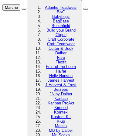
Marche
Atlantis Headwear
B&C
Babybugz
BagBase
Beechfield
Build your Brand
Clique
Craft Corporate
Craft Teamwear
Cutter & Buck
Daiber
Fare
Flexfit
Fruit of the Loom
Halfar
Helly Hansen
James Harvest
J.Harvest & Frost
Jerzees
JN by Daiber
Kariban
Kariban ProAct
Kimood
Korntex
Kustom Kit
K-up
Mantis
MB by Daiber
Mr. Socks