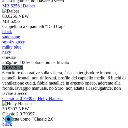
all'asciugatrice, non lavare a secco
MB 6256 | Daiber
03.6256
NEW
MB 6256
Cappellino a 6 pannelli "Dad Cap"
black
sandstone
smoky green
milky blue
navy
onesize
260g/m², 100% cotone bio certificato
NEW 2026
6 cuciture decorative sulla visiera, fascetta tergisudore imbottita,
pannelli frontali non rinforzati, profilo del cappello medio, 6 buchi di
ventilazione cuciti, fibbia metallica in argento opaco, aderente alla
fronte, lavaggio manuale, no Stiro, non adatta all'asciugatrice, non
lavare a secco
Classic 2.0 79397 | Helly Hansen
59.9397
NEW
Classic 2.0 79397
Maglietta uomo "Classic 2.0"
black