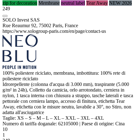
zip for decoration
Membrane
neutral label
Tear Away
NEW 2026
249
SOLO Invest SAS
Rue Reaumur 92, 75002 Paris, France
https://www.sologroup-paris.com/en/page/contact-us
100%
poliestere
riciclato, membrana, imbottitura: 100% rete di
poliestere
riciclato
Idrorepellente (colonna d'acqua di 3.000 mm), traspirante (5.000
g/m² in 24h), Colletto da camicia, orlo arrotondato, cerniera in
nylon, 1 tasca interna con chiusura a strappo, tasche laterali e tasca
pettorale con cerniera lampo, accesso di finitura, etichetta Tear
Away,
etichetta con le misure neutra
, lavabile a 30°, no Stiro, non
adatta all'asciugatrice
Taglie:
XS
–
S
–
M
–
L
–
XL
–
XXL
–
3XL
–
4XL
Numero di tariffa doganale:
62105000
|
Paese di origine:
Cina
10
1