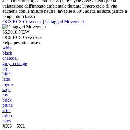
ausiliarie animali, calcolo LCA (Life Cycle Assessment) per la
valutazione dell'impatto ambientale durante l'intero ciclo di vita,
etichetta con le misure neutra, lavabile a 60°, adatta all'asciugatrice a
temperatura bassa
OCS RCS Crewneck | Untagged Movement
66.3010
NEW
OCS RCS Crewneck
Felpa pesante unisex
white
black
charcoal
grey melange
fog
birch
latte
thyme
sage
ray
brick
prune
aster
orion
navy
XXS – 5XL