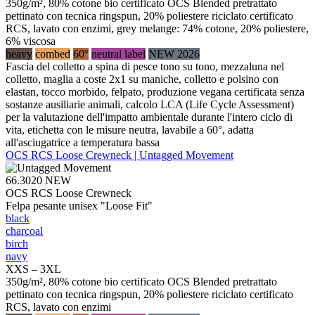
350g/m², 80% cotone bio certificato OCS Blended pretrattato
pettinato con tecnica ringspun, 20% poliestere riciclato certificato
RCS, lavato con enzimi, grey melange: 74% cotone, 20% poliestere,
6% viscosa
heavy
combed
60°
neutral label
NEW 2026
Fascia del colletto a spina di pesce tono su tono, mezzaluna nel
colletto, maglia a coste 2x1 su maniche, colletto e polsino con
elastan, tocco morbido, felpato, produzione vegana certificata senza
sostanze ausiliarie animali, calcolo LCA (Life Cycle Assessment)
per la valutazione dell'impatto ambientale durante l'intero ciclo di
vita, etichetta con le misure neutra, lavabile a 60°, adatta
all'asciugatrice a temperatura bassa
OCS RCS Loose Crewneck | Untagged Movement
66.3020
NEW
OCS RCS Loose Crewneck
Felpa pesante unisex "Loose Fit"
black
charcoal
birch
navy
XXS – 3XL
350g/m², 80% cotone bio certificato OCS Blended pretrattato
pettinato con tecnica ringspun, 20% poliestere riciclato certificato
RCS, lavato con enzimi