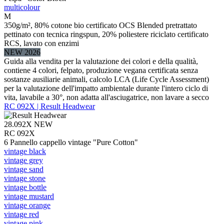
multicolour
M
350g/m², 80% cotone bio certificato OCS Blended pretrattato
pettinato con tecnica ringspun, 20% poliestere riciclato certificato
RCS, lavato con enzimi
NEW 2026
Guida alla vendita per la valutazione dei colori e della qualità,
contiene 4 colori, felpato, produzione vegana certificata senza
sostanze ausiliarie animali, calcolo LCA (Life Cycle Assessment)
per la valutazione dell'impatto ambientale durante l'intero ciclo di
vita, lavabile a 30°, non adatta all'asciugatrice, non lavare a secco
RC 092X | Result Headwear
28.092X
NEW
RC 092X
6 Pannello cappello vintage "Pure Cotton"
vintage black
vintage grey
vintage sand
vintage stone
vintage bottle
vintage mustard
vintage orange
vintage red
vintage pink