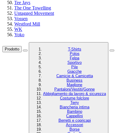
Tee Jays
The One Towelling
Untagged Movement
Vossen
Westford Mill
WK
Yoko
Prodotto
T-Shirts
Polos
Felpa
Sportivo
Pile
Giacche
Camicie & Camicetta
Business
Maglione
Pantaloni/Vestiti/Gonne
Abbigliamento da lavoro & sicurezza
Costume folclore
Terry
Biancheria intima
Bambino
Cappellini
Berretti e copricapi
Accessori
Borse