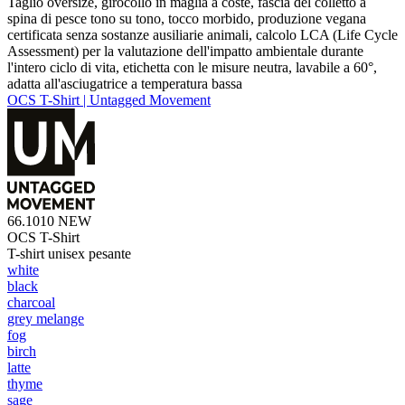
Taglio oversize, girocollo in maglia a coste, fascia del colletto a
spina di pesce tono su tono, tocco morbido, produzione vegana
certificata senza sostanze ausiliarie animali, calcolo LCA (Life Cycle
Assessment) per la valutazione dell'impatto ambientale durante
l'intero ciclo di vita, etichetta con le misure neutra, lavabile a 60°,
adatta all'asciugatrice a temperatura bassa
OCS T-Shirt | Untagged Movement
66.1010
NEW
OCS T-Shirt
T-shirt unisex pesante
white
black
charcoal
grey melange
fog
birch
latte
thyme
sage