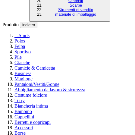
Ombrelli
Scarpe
Strumenti di vendita
materiale di imballaggio
Prodotto
indietro
T-Shirts
Polos
Felpa
Sportivo
Pile
Giacche
Camicie & Camicetta
Business
Maglione
Pantaloni/Vestiti/Gonne
Abbigliamento da lavoro & sicurezza
Costume folclore
Terry
Biancheria intima
Bambino
Cappellini
Berretti e copricapi
Accessori
Borse