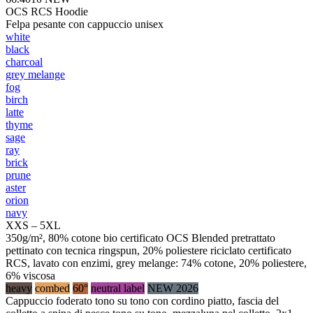
OCS RCS Hoodie
Felpa pesante con cappuccio unisex
white
black
charcoal
grey melange
fog
birch
latte
thyme
sage
ray
brick
prune
aster
orion
navy
XXS – 5XL
350g/m², 80% cotone bio certificato OCS Blended pretrattato
pettinato con tecnica ringspun, 20% poliestere riciclato certificato
RCS, lavato con enzimi, grey melange: 74% cotone, 20% poliestere,
6% viscosa
heavy
combed
60°
neutral label
NEW 2026
Cappuccio foderato tono su tono con cordino piatto, fascia del