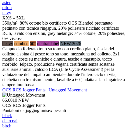
aster
orion
navy
XXS – 5XL
350g/m², 80% cotone bio certificato OCS Blended pretrattato
pettinato con tecnica ringspun, 20% poliestere riciclato certificato
RCS, lavato con enzimi, grey melange: 74% cotone, 20% poliestere,
6% viscosa
heavy
combed
60°
neutral label
NEW 2026
Cappuccio foderato tono su tono con cordino piatto, fascia del
colletto a spina di pesce tono su tono, mezzaluna nel colletto, 2x1
maglia a coste su maniche e cintura, tasche a marsupio, tocco
morbido, felpato, produzione vegana certificata senza sostanze
ausiliarie animali, calcolo LCA (Life Cycle Assessment) per la
valutazione dell'impatto ambientale durante l'intero ciclo di vita,
etichetta con le misure neutra, lavabile a 60°, adatta all'asciugatrice a
temperatura bassa
OCS RCS Jogger Pants | Untagged Movement
66.6010
NEW
OCS RCS Jogger Pants
Pantaloni da jogging unisex pesanti
black
charcoal
birch