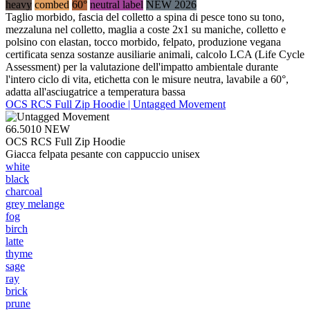
heavy
combed
60°
neutral label
NEW 2026
Taglio morbido, fascia del colletto a spina di pesce tono su tono,
mezzaluna nel colletto, maglia a coste 2x1 su maniche, colletto e
polsino con elastan, tocco morbido, felpato, produzione vegana
certificata senza sostanze ausiliarie animali, calcolo LCA (Life Cycle
Assessment) per la valutazione dell'impatto ambientale durante
l'intero ciclo di vita, etichetta con le misure neutra, lavabile a 60°,
adatta all'asciugatrice a temperatura bassa
OCS RCS Full Zip Hoodie | Untagged Movement
66.5010
NEW
OCS RCS Full Zip Hoodie
Giacca felpata pesante con cappuccio unisex
white
black
charcoal
grey melange
fog
birch
latte
thyme
sage
ray
brick
prune