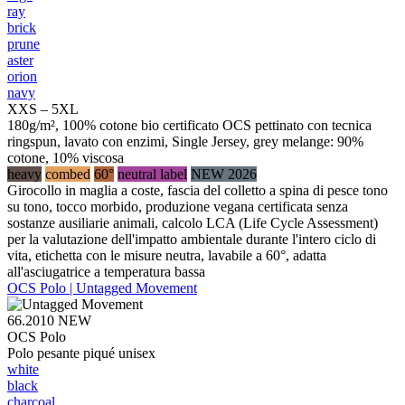
ray
brick
prune
aster
orion
navy
XXS – 5XL
180g/m², 100% cotone bio certificato OCS pettinato con tecnica
ringspun, lavato con enzimi, Single Jersey, grey melange: 90%
cotone, 10% viscosa
heavy
combed
60°
neutral label
NEW 2026
Girocollo in maglia a coste, fascia del colletto a spina di pesce tono
su tono, tocco morbido, produzione vegana certificata senza
sostanze ausiliarie animali, calcolo LCA (Life Cycle Assessment)
per la valutazione dell'impatto ambientale durante l'intero ciclo di
vita, etichetta con le misure neutra, lavabile a 60°, adatta
all'asciugatrice a temperatura bassa
OCS Polo | Untagged Movement
66.2010
NEW
OCS Polo
Polo pesante piqué unisex
white
black
charcoal