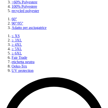
>60% Polyestere
100% Polyestere
recycled polyester
60°
90°/95°
Adatto per asciugatrice
≤ XS
≥ 3XL
≥ 4XL
≥ 5XL
≥ 6XL
Fair Trade
etichetta neutra
Oeko-Tex
UV protection