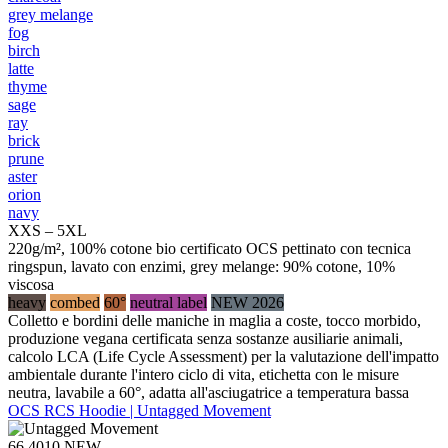
grey melange
fog
birch
latte
thyme
sage
ray
brick
prune
aster
orion
navy
XXS – 5XL
220g/m², 100% cotone bio certificato OCS pettinato con tecnica
ringspun, lavato con enzimi, grey melange: 90% cotone, 10%
viscosa
heavy
combed
60°
neutral label
NEW 2026
Colletto e bordini delle maniche in maglia a coste, tocco morbido,
produzione vegana certificata senza sostanze ausiliarie animali,
calcolo LCA (Life Cycle Assessment) per la valutazione dell'impatto
ambientale durante l'intero ciclo di vita, etichetta con le misure
neutra, lavabile a 60°, adatta all'asciugatrice a temperatura bassa
OCS RCS Hoodie | Untagged Movement
66.4010
NEW