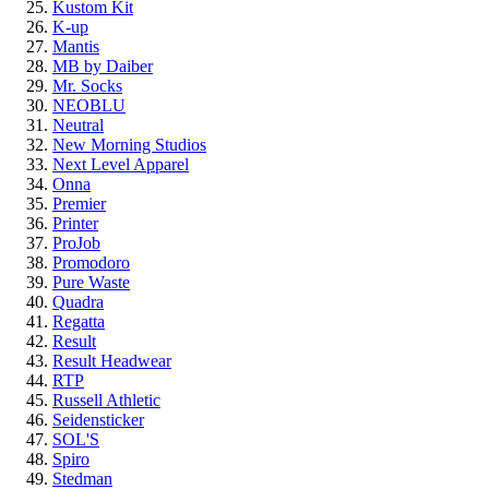
Kustom Kit
K-up
Mantis
MB by Daiber
Mr. Socks
NEOBLU
Neutral
New Morning Studios
Next Level Apparel
Onna
Premier
Printer
ProJob
Promodoro
Pure Waste
Quadra
Regatta
Result
Result Headwear
RTP
Russell Athletic
Seidensticker
SOL'S
Spiro
Stedman