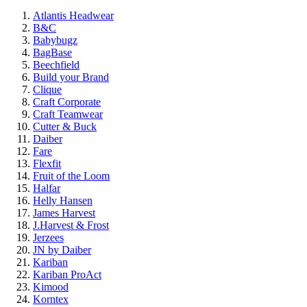
Atlantis Headwear
B&C
Babybugz
BagBase
Beechfield
Build your Brand
Clique
Craft Corporate
Craft Teamwear
Cutter & Buck
Daiber
Fare
Flexfit
Fruit of the Loom
Halfar
Helly Hansen
James Harvest
J.Harvest & Frost
Jerzees
JN by Daiber
Kariban
Kariban ProAct
Kimood
Korntex