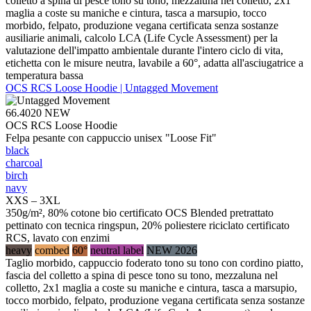
colletto a spina di pesce tono su tono, mezzaluna nel colletto, 2x1
maglia a coste su maniche e cintura, tasca a marsupio, tocco
morbido, felpato, produzione vegana certificata senza sostanze
ausiliarie animali, calcolo LCA (Life Cycle Assessment) per la
valutazione dell'impatto ambientale durante l'intero ciclo di vita,
etichetta con le misure neutra, lavabile a 60°, adatta all'asciugatrice a
temperatura bassa
OCS RCS Loose Hoodie | Untagged Movement
66.4020
NEW
OCS RCS Loose Hoodie
Felpa pesante con cappuccio unisex "Loose Fit"
black
charcoal
birch
navy
XXS – 3XL
350g/m², 80% cotone bio certificato OCS Blended pretrattato
pettinato con tecnica ringspun, 20% poliestere riciclato certificato
RCS, lavato con enzimi
heavy
combed
60°
neutral label
NEW 2026
Taglio morbido, cappuccio foderato tono su tono con cordino piatto,
fascia del colletto a spina di pesce tono su tono, mezzaluna nel
colletto, 2x1 maglia a coste su maniche e cintura, tasca a marsupio,
tocco morbido, felpato, produzione vegana certificata senza sostanze