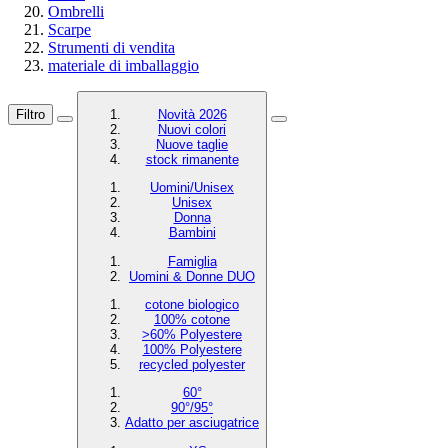
Ombrelli
Scarpe
Strumenti di vendita
materiale di imballaggio
Filtro
Novità 2026
Nuovi colori
Nuove taglie
stock rimanente
Uomini/Unisex
Unisex
Donna
Bambini
Famiglia
Uomini & Donne DUO
cotone biologico
100% cotone
>60% Polyestere
100% Polyestere
recycled polyester
60°
90°/95°
Adatto per asciugatrice