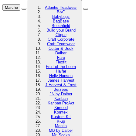
Marche
Atlantis Headwear
B&C
Babybugz
BagBase
Beechfield
Build your Brand
Clique
Craft Corporate
Craft Teamwear
Cutter & Buck
Daiber
Fare
Flexfit
Fruit of the Loom
Halfar
Helly Hansen
James Harvest
J.Harvest & Frost
Jerzees
JN by Daiber
Kariban
Kariban ProAct
Kimood
Korntex
Kustom Kit
K-up
Mantis
MB by Daiber
Mr. Socks