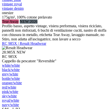
vintage royal
vintage denim
onesize
175g/m², 100% cotone prelavato
Tear Away
NEW 2026
Profilo basso, aspetto vintage, visiera preformata, visiera riciclato,
pannelli non rinforzati, 6 buchi di ventilazione cuciti, nastro di stoffa
con chiusura in metallo, etichetta Tear Away, lavaggio manuale, no
Stiro, non adatta all'asciugatrice, non lavare a secco
RC 985X | Result Headwear
28.985X
NEW
RC 985X
Cappello da pescatore "Reversible"
white/​white
black/​white
grey/​white
bottle/​white
orange/​white
red/​white
pink/​white
sky/​white
royal/​white
navy/​white