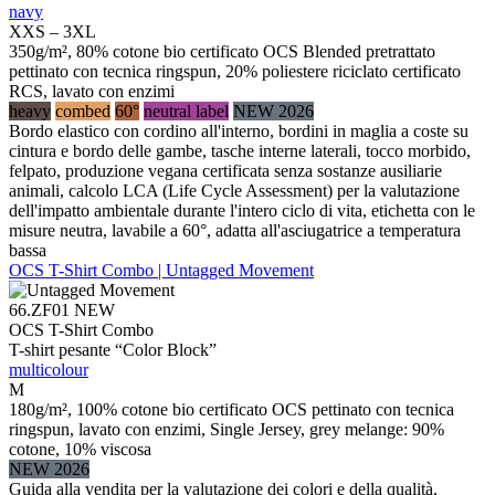
navy
XXS – 3XL
350g/m², 80% cotone bio certificato OCS Blended pretrattato
pettinato con tecnica ringspun, 20% poliestere riciclato certificato
RCS, lavato con enzimi
heavy
combed
60°
neutral label
NEW 2026
Bordo elastico con cordino all'interno, bordini in maglia a coste su
cintura e bordo delle gambe, tasche interne laterali, tocco morbido,
felpato, produzione vegana certificata senza sostanze ausiliarie
animali, calcolo LCA (Life Cycle Assessment) per la valutazione
dell'impatto ambientale durante l'intero ciclo di vita, etichetta con le
misure neutra, lavabile a 60°, adatta all'asciugatrice a temperatura
bassa
OCS T-Shirt Combo | Untagged Movement
66.ZF01
NEW
OCS T-Shirt Combo
T-shirt pesante “Color Block”
multicolour
M
180g/m², 100% cotone bio certificato OCS pettinato con tecnica
ringspun, lavato con enzimi, Single Jersey, grey melange: 90%
cotone, 10% viscosa
NEW 2026
Guida alla vendita per la valutazione dei colori e della qualità,