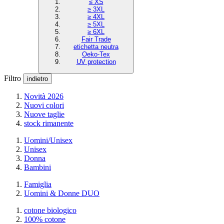
≤ XS
≥ 3XL
≥ 4XL
≥ 5XL
≥ 6XL
Fair Trade
etichetta neutra
Oeko-Tex
UV protection
Filtro
indietro
Novità 2026
Nuovi colori
Nuove taglie
stock rimanente
Uomini/Unisex
Unisex
Donna
Bambini
Famiglia
Uomini & Donne DUO
cotone biologico
100% cotone