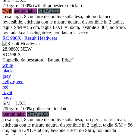
S/M – L/XL
210g/m², 100% twill di poliestere riciclato
Twill
neutral label
NEW 2026
Tesa larga, 8 cuciture decorative sulla tesa, interno bianco,
reversibile, etichetta con le misure neutra, disponibile in 2 taglie,
taglia S/M = 56 cm, taglia L/XL = 60cm, lavabile a 30°, no Stiro,
non adatta all'asciugatrice, non lavare a secco
RC 986X | Result Headwear
28.986X
NEW
RC 986X
Cappello da pescatore "Bound Edge"
white
black
grey
kelly green
red
royal
navy
S/M – L/XL
200g/m², 100% poliestere riciclato
neutral label
NEW 2026
Tesa larga, 8 cuciture decorative sulla tesa, fori per l'aria ricamati,
etichetta con le misure neutra, disponibile in 2 taglie, taglia S/M = 56
cm, taglia L/XL = 60cm, lavabile a 30°, no Stiro, non adatta