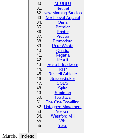
NEOBLU
Neutral
New Morning Studios
Next Level Apparel
Onna
Premier
Printer
ProJob
Promodoro
Pure Waste
Quadra
Regatta
Result
Result Headwear
RTP
Russell Athletic
Seidensticker
SOL'S
Spiro
Stedman
Tee Jays
The One Towelling
Untagged Movement
Vossen
Westford Mill
WK
Yoko
Marche
indietro