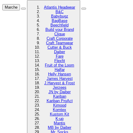
Marche
Atlantis Headwear
B&C
Babybugz
BagBase
Beechfield
Build your Brand
Clique
Craft Corporate
Craft Teamwear
Cutter & Buck
Daiber
Fare
Flexfit
Fruit of the Loom
Halfar
Helly Hansen
James Harvest
J.Harvest & Frost
Jerzees
JN by Daiber
Kariban
Kariban ProAct
Kimood
Korntex
Kustom Kit
K-up
Mantis
MB by Daiber
Mr. Socks