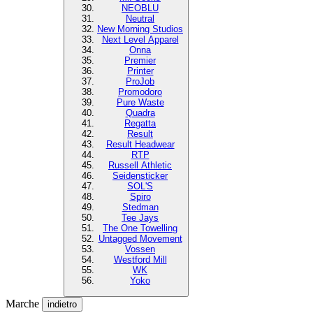
NEOBLU
Neutral
New Morning Studios
Next Level Apparel
Onna
Premier
Printer
ProJob
Promodoro
Pure Waste
Quadra
Regatta
Result
Result Headwear
RTP
Russell Athletic
Seidensticker
SOL'S
Spiro
Stedman
Tee Jays
The One Towelling
Untagged Movement
Vossen
Westford Mill
WK
Yoko
Marche
indietro