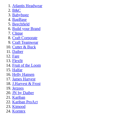
Atlantis Headwear
B&C
Babybugz
BagBase
Beechfield
Build your Brand
Clique
Craft Corporate
Craft Teamwear
Cutter & Buck
Daiber
Fare
Flexfit
Fruit of the Loom
Halfar
Helly Hansen
James Harvest
J.Harvest & Frost
Jerzees
JN by Daiber
Kariban
Kariban ProAct
Kimood
Korntex