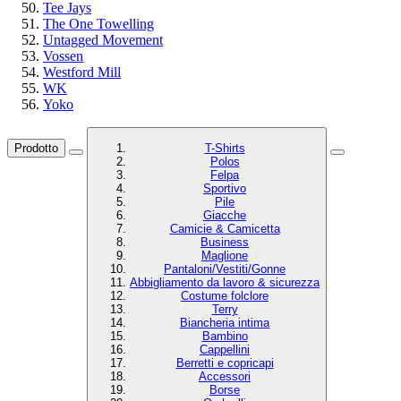
Tee Jays
The One Towelling
Untagged Movement
Vossen
Westford Mill
WK
Yoko
Prodotto
T-Shirts
Polos
Felpa
Sportivo
Pile
Giacche
Camicie & Camicetta
Business
Maglione
Pantaloni/Vestiti/Gonne
Abbigliamento da lavoro & sicurezza
Costume folclore
Terry
Biancheria intima
Bambino
Cappellini
Berretti e copricapi
Accessori
Borse