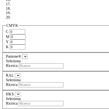
CMYK
C
M
Y
K
Pantone®
Seleziona
Ricerca
RAL
Seleziona
Ricerca
HKS
Seleziona
Ricerca