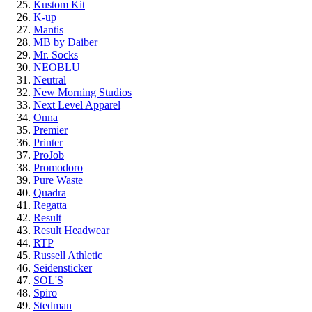
Kustom Kit
K-up
Mantis
MB by Daiber
Mr. Socks
NEOBLU
Neutral
New Morning Studios
Next Level Apparel
Onna
Premier
Printer
ProJob
Promodoro
Pure Waste
Quadra
Regatta
Result
Result Headwear
RTP
Russell Athletic
Seidensticker
SOL'S
Spiro
Stedman