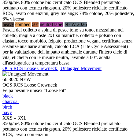
350g/m², 80% cotone bio certificato OCS Blended pretrattato
pettinato con tecnica ringspun, 20% poliestere riciclato certificato
RCS, lavato con enzimi, grey melange: 74% cotone, 20% poliestere,
6% viscosa
heavy
combed
60°
neutral label
NEW 2026
Fascia del colletto a spina di pesce tono su tono, mezzaluna nel
colletto, maglia a coste 2x1 su maniche, colletto e polsino con
elastan, tocco morbido, felpato, produzione vegana certificata senza
sostanze ausiliarie animali, calcolo LCA (Life Cycle Assessment)
per la valutazione dell'impatto ambientale durante l'intero ciclo di
vita, etichetta con le misure neutra, lavabile a 60°, adatta
all'asciugatrice a temperatura bassa
OCS RCS Loose Crewneck | Untagged Movement
66.3020
NEW
OCS RCS Loose Crewneck
Felpa pesante unisex "Loose Fit"
black
charcoal
birch
navy
XXS – 3XL
350g/m², 80% cotone bio certificato OCS Blended pretrattato
pettinato con tecnica ringspun, 20% poliestere riciclato certificato
RCS, lavato con enzimi