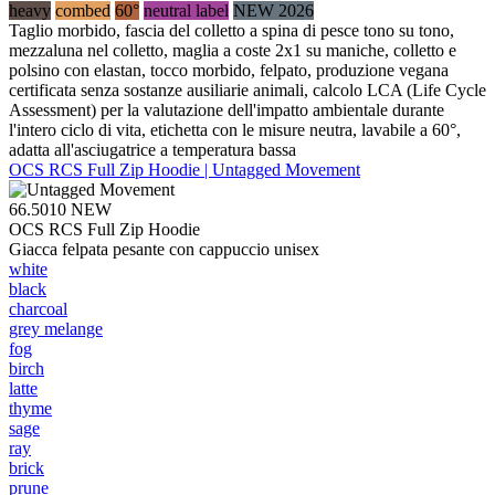
heavy
combed
60°
neutral label
NEW 2026
Taglio morbido, fascia del colletto a spina di pesce tono su tono,
mezzaluna nel colletto, maglia a coste 2x1 su maniche, colletto e
polsino con elastan, tocco morbido, felpato, produzione vegana
certificata senza sostanze ausiliarie animali, calcolo LCA (Life Cycle
Assessment) per la valutazione dell'impatto ambientale durante
l'intero ciclo di vita, etichetta con le misure neutra, lavabile a 60°,
adatta all'asciugatrice a temperatura bassa
OCS RCS Full Zip Hoodie | Untagged Movement
66.5010
NEW
OCS RCS Full Zip Hoodie
Giacca felpata pesante con cappuccio unisex
white
black
charcoal
grey melange
fog
birch
latte
thyme
sage
ray
brick
prune