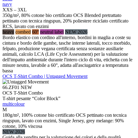
navy
XXS – 3XL
350g/m², 80% cotone bio certificato OCS Blended pretrattato
pettinato con tecnica ringspun, 20% poliestere riciclato certificato
RCS, lavato con enzimi
heavy
combed
60°
neutral label
NEW 2026
Bordo elastico con cordino all'interno, bordini in maglia a coste su
cintura e bordo delle gambe, tasche interne laterali, tocco morbido,
felpato, produzione vegana certificata senza sostanze ausiliarie
animali, calcolo LCA (Life Cycle Assessment) per la valutazione
dell'impatto ambientale durante l'intero ciclo di vita, etichetta con le
misure neutra, lavabile a 60°, adatta all'asciugatrice a temperatura
bassa
OCS T-Shirt Combo | Untagged Movement
66.ZF01
NEW
OCS T-Shirt Combo
T-shirt pesante “Color Block”
multicolour
M
180g/m², 100% cotone bio certificato OCS pettinato con tecnica
ringspun, lavato con enzimi, Single Jersey, grey melange: 90%
cotone, 10% viscosa
NEW 2026
Guida alla vendita per la valutazione dei colori e della qualità,