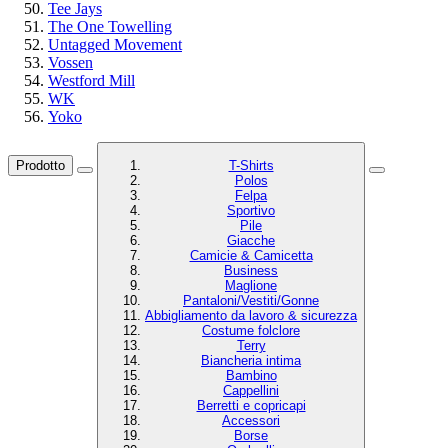
Tee Jays
The One Towelling
Untagged Movement
Vossen
Westford Mill
WK
Yoko
Prodotto
T-Shirts
Polos
Felpa
Sportivo
Pile
Giacche
Camicie & Camicetta
Business
Maglione
Pantaloni/Vestiti/Gonne
Abbigliamento da lavoro & sicurezza
Costume folclore
Terry
Biancheria intima
Bambino
Cappellini
Berretti e copricapi
Accessori
Borse