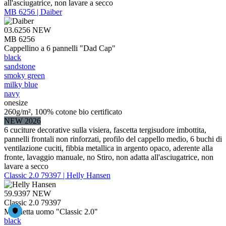
all'asciugatrice, non lavare a secco
MB 6256 | Daiber
03.6256
NEW
MB 6256
Cappellino a 6 pannelli "Dad Cap"
black
sandstone
smoky green
milky blue
navy
onesize
260g/m², 100% cotone bio certificato
NEW 2026
6 cuciture decorative sulla visiera, fascetta tergisudore imbottita,
pannelli frontali non rinforzati, profilo del cappello medio, 6 buchi di
ventilazione cuciti, fibbia metallica in argento opaco, aderente alla
fronte, lavaggio manuale, no Stiro, non adatta all'asciugatrice, non
lavare a secco
Classic 2.0 79397 | Helly Hansen
59.9397
NEW
Classic 2.0 79397
Maglietta uomo "Classic 2.0"
black