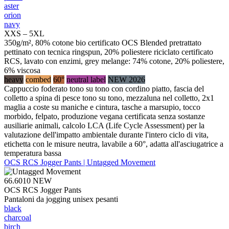
aster
orion
navy
XXS – 5XL
350g/m², 80% cotone bio certificato OCS Blended pretrattato
pettinato con tecnica ringspun, 20% poliestere riciclato certificato
RCS, lavato con enzimi, grey melange: 74% cotone, 20% poliestere,
6% viscosa
heavy
combed
60°
neutral label
NEW 2026
Cappuccio foderato tono su tono con cordino piatto, fascia del
colletto a spina di pesce tono su tono, mezzaluna nel colletto, 2x1
maglia a coste su maniche e cintura, tasche a marsupio, tocco
morbido, felpato, produzione vegana certificata senza sostanze
ausiliarie animali, calcolo LCA (Life Cycle Assessment) per la
valutazione dell'impatto ambientale durante l'intero ciclo di vita,
etichetta con le misure neutra, lavabile a 60°, adatta all'asciugatrice a
temperatura bassa
OCS RCS Jogger Pants | Untagged Movement
66.6010
NEW
OCS RCS Jogger Pants
Pantaloni da jogging unisex pesanti
black
charcoal
birch