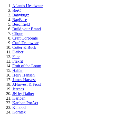
Atlantis Headwear
B&C
Babybugz
BagBase
Beechfield
Build your Brand
Clique
Craft Corporate
Craft Teamwear
Cutter & Buck
Daiber
Fare
Flexfit
Fruit of the Loom
Halfar
Helly Hansen
James Harvest
J.Harvest & Frost
Jerzees
JN by Daiber
Kariban
Kariban ProAct
Kimood
Korntex