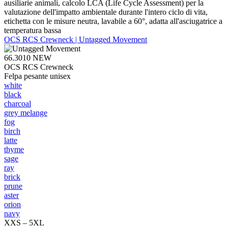
ausiliarie animali, calcolo LCA (Life Cycle Assessment) per la
valutazione dell'impatto ambientale durante l'intero ciclo di vita,
etichetta con le misure neutra, lavabile a 60°, adatta all'asciugatrice a
temperatura bassa
OCS RCS Crewneck | Untagged Movement
66.3010
NEW
OCS RCS Crewneck
Felpa pesante unisex
white
black
charcoal
grey melange
fog
birch
latte
thyme
sage
ray
brick
prune
aster
orion
navy
XXS – 5XL