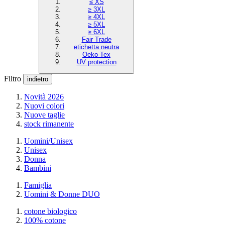
≤ XS
≥ 3XL
≥ 4XL
≥ 5XL
≥ 6XL
Fair Trade
etichetta neutra
Oeko-Tex
UV protection
Filtro
indietro
Novità 2026
Nuovi colori
Nuove taglie
stock rimanente
Uomini/Unisex
Unisex
Donna
Bambini
Famiglia
Uomini & Donne DUO
cotone biologico
100% cotone