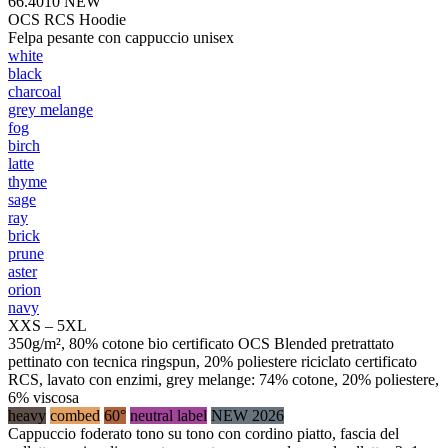
66.4010
NEW
OCS RCS Hoodie
Felpa pesante con cappuccio unisex
white
black
charcoal
grey melange
fog
birch
latte
thyme
sage
ray
brick
prune
aster
orion
navy
XXS – 5XL
350g/m², 80% cotone bio certificato OCS Blended pretrattato
pettinato con tecnica ringspun, 20% poliestere riciclato certificato
RCS, lavato con enzimi, grey melange: 74% cotone, 20% poliestere,
6% viscosa
heavy
combed
60°
neutral label
NEW 2026
Cappuccio foderato tono su tono con cordino piatto, fascia del