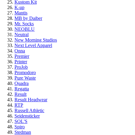
Kustom Kit
K-up
Mantis
MB by Daiber
Mr. Socks
NEOBLU
Neutral
New Morning Studios
Next Level Apparel
Onna
Premier
Printer
ProJob
Promodoro
Pure Waste
Quadra
Regatta
Result
Result Headwear
RTP
Russell Athletic
Seidensticker
SOL'S
Spiro
Stedman