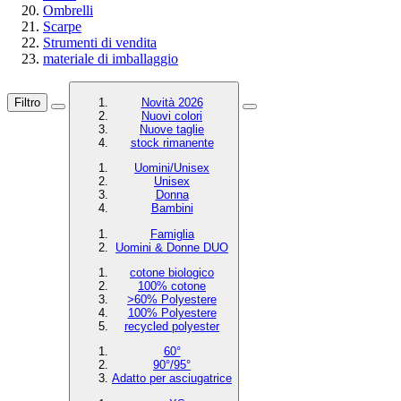
Ombrelli
Scarpe
Strumenti di vendita
materiale di imballaggio
Filtro
Novità 2026
Nuovi colori
Nuove taglie
stock rimanente
Uomini/Unisex
Unisex
Donna
Bambini
Famiglia
Uomini & Donne DUO
cotone biologico
100% cotone
>60% Polyestere
100% Polyestere
recycled polyester
60°
90°/95°
Adatto per asciugatrice