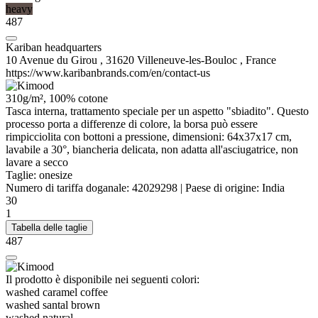
heavy
487
Kariban headquarters
10 Avenue du Girou , 31620 Villeneuve-les-Bouloc , France
https://www.karibanbrands.com/en/contact-us
310g/m², 100% cotone
Tasca interna, trattamento speciale per un aspetto "sbiadito". Questo
processo porta a differenze di colore, la borsa può essere
rimpicciolita con bottoni a pressione, dimensioni: 64x37x17 cm,
lavabile a 30°, biancheria delicata, non adatta all'asciugatrice, non
lavare a secco
Taglie:
onesize
Numero di tariffa doganale:
42029298
|
Paese di origine:
India
30
1
Tabella delle taglie
487
Il prodotto è disponibile nei seguenti colori:
washed caramel coffee
washed santal brown
washed natural