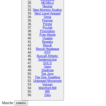
NEOBLU
Neutral
New Morning Studios
Next Level Apparel
Onna
Premier
Printer
ProJob
Promodoro
Pure Waste
Quadra
Regatta
Result
Result Headwear
RTP
Russell Athletic
Seidensticker
SOL'S
Spiro
Stedman
Tee Jays
The One Towelling
Untagged Movement
Vossen
Westford Mill
WK
Yoko
Marche
indietro