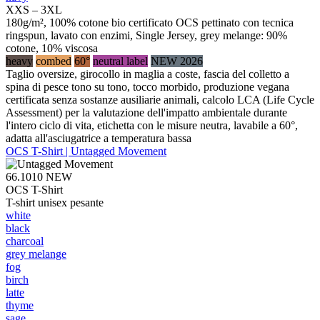
XXS – 3XL
180g/m², 100% cotone bio certificato OCS pettinato con tecnica
ringspun, lavato con enzimi, Single Jersey, grey melange: 90%
cotone, 10% viscosa
heavy
combed
60°
neutral label
NEW 2026
Taglio oversize, girocollo in maglia a coste, fascia del colletto a
spina di pesce tono su tono, tocco morbido, produzione vegana
certificata senza sostanze ausiliarie animali, calcolo LCA (Life Cycle
Assessment) per la valutazione dell'impatto ambientale durante
l'intero ciclo di vita, etichetta con le misure neutra, lavabile a 60°,
adatta all'asciugatrice a temperatura bassa
OCS T-Shirt | Untagged Movement
66.1010
NEW
OCS T-Shirt
T-shirt unisex pesante
white
black
charcoal
grey melange
fog
birch
latte
thyme
sage