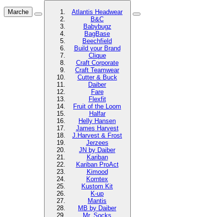
Marche
Atlantis Headwear
B&C
Babybugz
BagBase
Beechfield
Build your Brand
Clique
Craft Corporate
Craft Teamwear
Cutter & Buck
Daiber
Fare
Flexfit
Fruit of the Loom
Halfar
Helly Hansen
James Harvest
J.Harvest & Frost
Jerzees
JN by Daiber
Kariban
Kariban ProAct
Kimood
Korntex
Kustom Kit
K-up
Mantis
MB by Daiber
Mr. Socks