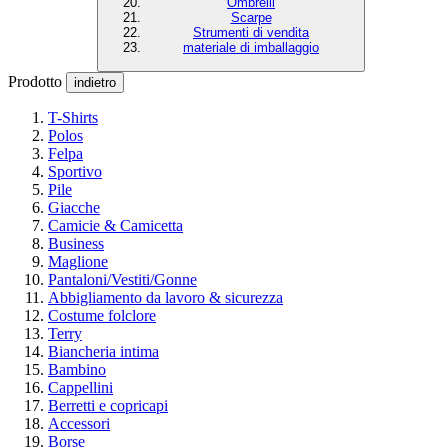
Ombrelli
Scarpe
Strumenti di vendita
materiale di imballaggio
Prodotto
indietro
T-Shirts
Polos
Felpa
Sportivo
Pile
Giacche
Camicie & Camicetta
Business
Maglione
Pantaloni/Vestiti/Gonne
Abbigliamento da lavoro & sicurezza
Costume folclore
Terry
Biancheria intima
Bambino
Cappellini
Berretti e copricapi
Accessori
Borse