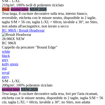
S/M – L/XL
210g/m², 100% twill di poliestere riciclato
Twill
neutral label
NEW 2026
Tesa larga, 8 cuciture decorative sulla tesa, interno bianco,
reversibile, etichetta con le misure neutra, disponibile in 2 taglie,
taglia S/M = 56 cm, taglia L/XL = 60cm, lavabile a 30°, no Stiro,
non adatta all'asciugatrice, non lavare a secco
RC 986X | Result Headwear
28.986X
NEW
RC 986X
Cappello da pescatore "Bound Edge"
white
black
grey
kelly green
red
royal
navy
S/M – L/XL
200g/m², 100% poliestere riciclato
neutral label
NEW 2026
Tesa larga, 8 cuciture decorative sulla tesa, fori per l'aria ricamati,
etichetta con le misure neutra, disponibile in 2 taglie, taglia S/M = 56
cm, taglia L/XL = 60cm, lavabile a 30°, no Stiro, non adatta