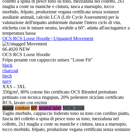
colletto a spina di pesce tono su tono, mezzaluna nel colletto, 2x1
maglia a coste su maniche e cintura, tasca a marsupio, tocco
morbido, felpato, produzione vegana certificata senza sostanze
ausiliarie animali, calcolo LCA (Life Cycle Assessment) per la
valutazione dell'impatto ambientale durante l'intero ciclo di vita,
etichetta con le misure neutra, lavabile a 60°, adatta all'asciugatrice a
temperatura bassa
OCS RCS Loose Hoodie | Untagged Movement
66.4020
NEW
OCS RCS Loose Hoodie
Felpa pesante con cappuccio unisex "Loose Fit"
black
charcoal
birch
navy
XXS – 3XL
350g/m², 80% cotone bio certificato OCS Blended pretrattato
pettinato con tecnica ringspun, 20% poliestere riciclato certificato
RCS, lavato con enzimi
heavy
combed
60°
neutral label
NEW 2026
Taglio morbido, cappuccio foderato tono su tono con cordino piatto,
fascia del colletto a spina di pesce tono su tono, mezzaluna nel
colletto, 2x1 maglia a coste su maniche e cintura, tasca a marsupio,
tocco morbido, felpato, produzione vegana certificata senza sostanze