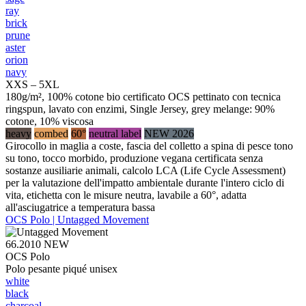
ray
brick
prune
aster
orion
navy
XXS – 5XL
180g/m², 100% cotone bio certificato OCS pettinato con tecnica
ringspun, lavato con enzimi, Single Jersey, grey melange: 90%
cotone, 10% viscosa
heavy
combed
60°
neutral label
NEW 2026
Girocollo in maglia a coste, fascia del colletto a spina di pesce tono
su tono, tocco morbido, produzione vegana certificata senza
sostanze ausiliarie animali, calcolo LCA (Life Cycle Assessment)
per la valutazione dell'impatto ambientale durante l'intero ciclo di
vita, etichetta con le misure neutra, lavabile a 60°, adatta
all'asciugatrice a temperatura bassa
OCS Polo | Untagged Movement
66.2010
NEW
OCS Polo
Polo pesante piqué unisex
white
black
charcoal