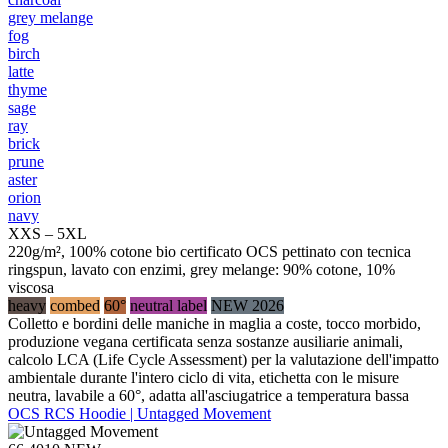
grey melange
fog
birch
latte
thyme
sage
ray
brick
prune
aster
orion
navy
XXS – 5XL
220g/m², 100% cotone bio certificato OCS pettinato con tecnica
ringspun, lavato con enzimi, grey melange: 90% cotone, 10%
viscosa
heavy
combed
60°
neutral label
NEW 2026
Colletto e bordini delle maniche in maglia a coste, tocco morbido,
produzione vegana certificata senza sostanze ausiliarie animali,
calcolo LCA (Life Cycle Assessment) per la valutazione dell'impatto
ambientale durante l'intero ciclo di vita, etichetta con le misure
neutra, lavabile a 60°, adatta all'asciugatrice a temperatura bassa
OCS RCS Hoodie | Untagged Movement