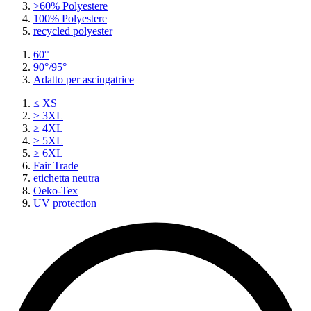
>60% Polyestere
100% Polyestere
recycled polyester
60°
90°/95°
Adatto per asciugatrice
≤ XS
≥ 3XL
≥ 4XL
≥ 5XL
≥ 6XL
Fair Trade
etichetta neutra
Oeko-Tex
UV protection