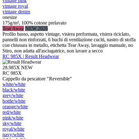
vintage pink
vintage royal
vintage denim
onesize
175g/m², 100% cotone prelavato
Tear Away
NEW 2026
Profilo basso, aspetto vintage, visiera preformata, visiera riciclato,
pannelli non rinforzati, 6 buchi di ventilazione cuciti, nastro di stoffa
con chiusura in metallo, etichetta Tear Away, lavaggio manuale, no
Stiro, non adatta all'asciugatrice, non lavare a secco
RC 985X | Result Headwear
28.985X
NEW
RC 985X
Cappello da pescatore "Reversible"
white/​white
black/​white
grey/​white
bottle/​white
orange/​white
red/​white
pink/​white
sky/​white
royal/​white
navy/​white