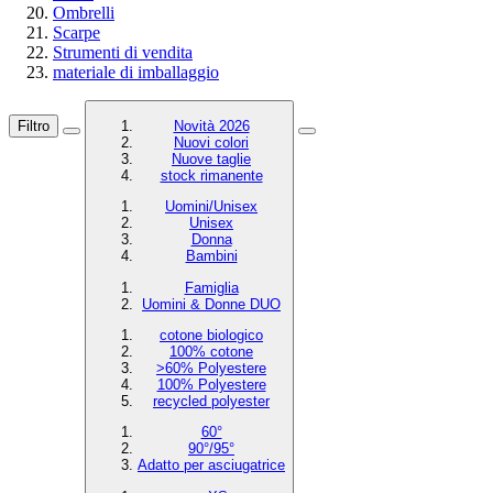
Ombrelli
Scarpe
Strumenti di vendita
materiale di imballaggio
Filtro
Novità 2026
Nuovi colori
Nuove taglie
stock rimanente
Uomini/Unisex
Unisex
Donna
Bambini
Famiglia
Uomini & Donne DUO
cotone biologico
100% cotone
>60% Polyestere
100% Polyestere
recycled polyester
60°
90°/95°
Adatto per asciugatrice