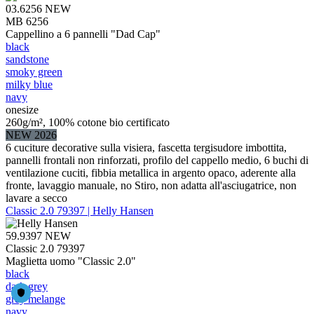
03.6256
NEW
MB 6256
Cappellino a 6 pannelli "Dad Cap"
black
sandstone
smoky green
milky blue
navy
onesize
260g/m², 100% cotone bio certificato
NEW 2026
6 cuciture decorative sulla visiera, fascetta tergisudore imbottita,
pannelli frontali non rinforzati, profilo del cappello medio, 6 buchi di
ventilazione cuciti, fibbia metallica in argento opaco, aderente alla
fronte, lavaggio manuale, no Stiro, non adatta all'asciugatrice, non
lavare a secco
Classic 2.0 79397 | Helly Hansen
59.9397
NEW
Classic 2.0 79397
Maglietta uomo "Classic 2.0"
black
dark grey
grey melange
navy