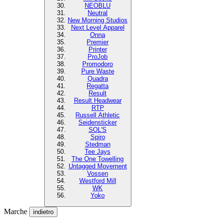
NEOBLU
Neutral
New Morning Studios
Next Level Apparel
Onna
Premier
Printer
ProJob
Promodoro
Pure Waste
Quadra
Regatta
Result
Result Headwear
RTP
Russell Athletic
Seidensticker
SOL'S
Spiro
Stedman
Tee Jays
The One Towelling
Untagged Movement
Vossen
Westford Mill
WK
Yoko
Marche
indietro