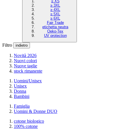
≤ XS
≥ 3XL
≥ 4XL
≥ 5XL
≥ 6XL
Fair Trade
etichetta neutra
Oeko-Tex
UV protection
Filtro
indietro
Novità 2026
Nuovi colori
Nuove taglie
stock rimanente
Uomini/Unisex
Unisex
Donna
Bambini
Famiglia
Uomini & Donne DUO
cotone biologico
100% cotone