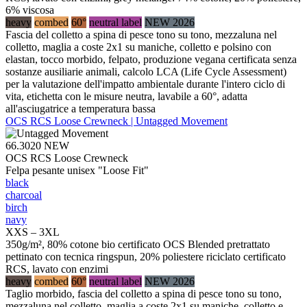
6% viscosa
heavy
combed
60°
neutral label
NEW 2026
Fascia del colletto a spina di pesce tono su tono, mezzaluna nel
colletto, maglia a coste 2x1 su maniche, colletto e polsino con
elastan, tocco morbido, felpato, produzione vegana certificata senza
sostanze ausiliarie animali, calcolo LCA (Life Cycle Assessment)
per la valutazione dell'impatto ambientale durante l'intero ciclo di
vita, etichetta con le misure neutra, lavabile a 60°, adatta
all'asciugatrice a temperatura bassa
OCS RCS Loose Crewneck | Untagged Movement
66.3020
NEW
OCS RCS Loose Crewneck
Felpa pesante unisex "Loose Fit"
black
charcoal
birch
navy
XXS – 3XL
350g/m², 80% cotone bio certificato OCS Blended pretrattato
pettinato con tecnica ringspun, 20% poliestere riciclato certificato
RCS, lavato con enzimi
heavy
combed
60°
neutral label
NEW 2026
Taglio morbido, fascia del colletto a spina di pesce tono su tono,
mezzaluna nel colletto, maglia a coste 2x1 su maniche, colletto e