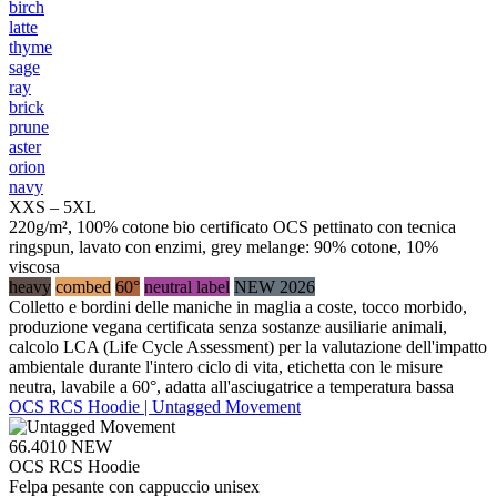
birch
latte
thyme
sage
ray
brick
prune
aster
orion
navy
XXS – 5XL
220g/m², 100% cotone bio certificato OCS pettinato con tecnica
ringspun, lavato con enzimi, grey melange: 90% cotone, 10%
viscosa
heavy
combed
60°
neutral label
NEW 2026
Colletto e bordini delle maniche in maglia a coste, tocco morbido,
produzione vegana certificata senza sostanze ausiliarie animali,
calcolo LCA (Life Cycle Assessment) per la valutazione dell'impatto
ambientale durante l'intero ciclo di vita, etichetta con le misure
neutra, lavabile a 60°, adatta all'asciugatrice a temperatura bassa
OCS RCS Hoodie | Untagged Movement
66.4010
NEW
OCS RCS Hoodie
Felpa pesante con cappuccio unisex