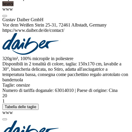
heavy
www
Gustav Daiber GmbH
Vor dem Weißen Stein 25-31, 72461 Albstadt, Germany
https://www.daiber.de/de/contact/
320g/m², 100%
micropile
in
poliestere
Disponibili in 2 tonalità di colore, taglia: 150x170 cm, lavabile a
30°, biancheria delicata, no Stiro, adatta all'asciugatrice a
temperatura bassa, consegna come pacchettino regalo arrotolato con
banderuola
Taglie:
onesize
Numero di tariffa doganale:
63014010
|
Paese di origine:
Cina
20
1
Tabella delle taglie
www