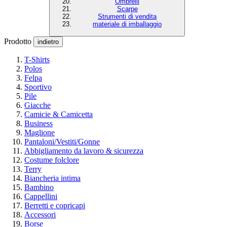
Ombrelli
Scarpe
Strumenti di vendita
materiale di imballaggio
Prodotto
indietro
T-Shirts
Polos
Felpa
Sportivo
Pile
Giacche
Camicie & Camicetta
Business
Maglione
Pantaloni/Vestiti/Gonne
Abbigliamento da lavoro & sicurezza
Costume folclore
Terry
Biancheria intima
Bambino
Cappellini
Berretti e copricapi
Accessori
Borse