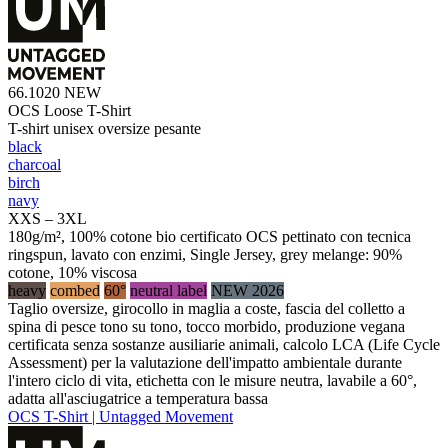
66.1020
NEW
OCS Loose T-Shirt
T-shirt unisex oversize pesante
black
charcoal
birch
navy
XXS – 3XL
180g/m², 100% cotone bio certificato OCS pettinato con tecnica
ringspun, lavato con enzimi, Single Jersey, grey melange: 90%
cotone, 10% viscosa
heavy
combed
60°
neutral label
NEW 2026
Taglio oversize, girocollo in maglia a coste, fascia del colletto a
spina di pesce tono su tono, tocco morbido, produzione vegana
certificata senza sostanze ausiliarie animali, calcolo LCA (Life Cycle
Assessment) per la valutazione dell'impatto ambientale durante
l'intero ciclo di vita, etichetta con le misure neutra, lavabile a 60°,
adatta all'asciugatrice a temperatura bassa
OCS T-Shirt | Untagged Movement