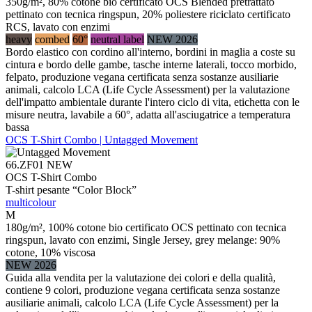
350g/m², 80% cotone bio certificato OCS Blended pretrattato
pettinato con tecnica ringspun, 20% poliestere riciclato certificato
RCS, lavato con enzimi
heavy
combed
60°
neutral label
NEW 2026
Bordo elastico con cordino all'interno, bordini in maglia a coste su
cintura e bordo delle gambe, tasche interne laterali, tocco morbido,
felpato, produzione vegana certificata senza sostanze ausiliarie
animali, calcolo LCA (Life Cycle Assessment) per la valutazione
dell'impatto ambientale durante l'intero ciclo di vita, etichetta con le
misure neutra, lavabile a 60°, adatta all'asciugatrice a temperatura
bassa
OCS T-Shirt Combo | Untagged Movement
66.ZF01
NEW
OCS T-Shirt Combo
T-shirt pesante “Color Block”
multicolour
M
180g/m², 100% cotone bio certificato OCS pettinato con tecnica
ringspun, lavato con enzimi, Single Jersey, grey melange: 90%
cotone, 10% viscosa
NEW 2026
Guida alla vendita per la valutazione dei colori e della qualità,
contiene 9 colori, produzione vegana certificata senza sostanze
ausiliarie animali, calcolo LCA (Life Cycle Assessment) per la