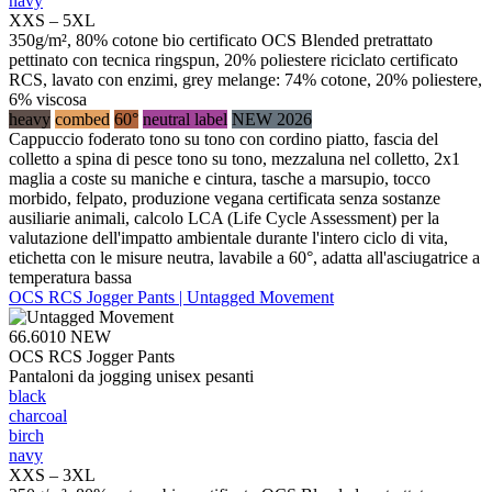
navy
XXS – 5XL
350g/m², 80% cotone bio certificato OCS Blended pretrattato
pettinato con tecnica ringspun, 20% poliestere riciclato certificato
RCS, lavato con enzimi, grey melange: 74% cotone, 20% poliestere,
6% viscosa
heavy
combed
60°
neutral label
NEW 2026
Cappuccio foderato tono su tono con cordino piatto, fascia del
colletto a spina di pesce tono su tono, mezzaluna nel colletto, 2x1
maglia a coste su maniche e cintura, tasche a marsupio, tocco
morbido, felpato, produzione vegana certificata senza sostanze
ausiliarie animali, calcolo LCA (Life Cycle Assessment) per la
valutazione dell'impatto ambientale durante l'intero ciclo di vita,
etichetta con le misure neutra, lavabile a 60°, adatta all'asciugatrice a
temperatura bassa
OCS RCS Jogger Pants | Untagged Movement
66.6010
NEW
OCS RCS Jogger Pants
Pantaloni da jogging unisex pesanti
black
charcoal
birch
navy
XXS – 3XL