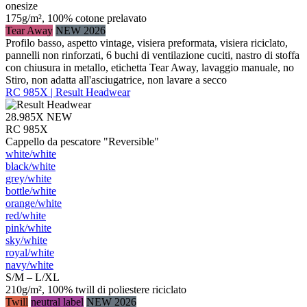
onesize
175g/m², 100% cotone prelavato
Tear Away
NEW 2026
Profilo basso, aspetto vintage, visiera preformata, visiera riciclato,
pannelli non rinforzati, 6 buchi di ventilazione cuciti, nastro di stoffa
con chiusura in metallo, etichetta Tear Away, lavaggio manuale, no
Stiro, non adatta all'asciugatrice, non lavare a secco
RC 985X | Result Headwear
28.985X
NEW
RC 985X
Cappello da pescatore "Reversible"
white/​white
black/​white
grey/​white
bottle/​white
orange/​white
red/​white
pink/​white
sky/​white
royal/​white
navy/​white
S/M – L/XL
210g/m², 100% twill di poliestere riciclato
Twill
neutral label
NEW 2026