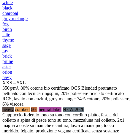
white
black
charcoal
grey melange
fog
birch
latte
thyme
sage
ray
brick
prune
aster
orion
navy
XXS – 5XL
350g/m², 80% cotone bio certificato OCS Blended pretrattato
pettinato con tecnica ringspun, 20% poliestere riciclato certificato
RCS, lavato con enzimi, grey melange: 74% cotone, 20% poliestere,
6% viscosa
heavy
combed
60°
neutral label
NEW 2026
Cappuccio foderato tono su tono con cordino piatto, fascia del
colletto a spina di pesce tono su tono, mezzaluna nel colletto, 2x1
maglia a coste su maniche e cintura, tasca a marsupio, tocco
morbido, felpato, produzione vegana certificata senza sostanze