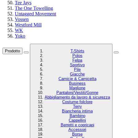
Tee Jays
The One Towelling
Untagged Movement
Vossen
Westford Mill
WK
Yoko
Prodotto
T-Shirts
Polos
Felpa
Sportivo
Pile
Giacche
Camicie & Camicetta
Business
Maglione
Pantaloni/Vestiti/Gonne
Abbigliamento da lavoro & sicurezza
Costume folclore
Terry
Biancheria intima
Bambino
Cappellini
Berretti e copricapi
Accessori
Borse