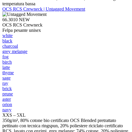
temperatura bassa
OCS RCS Crewneck | Untagged Movement
66.3010
NEW
OCS RCS Crewneck
Felpa pesante unisex
white
black
charcoal
grey melange
fog
birch
latte
thyme
sage
ray
brick
prune
aster
orion
navy
XXS – 5XL
350g/m², 80% cotone bio certificato OCS Blended pretrattato
pettinato con tecnica ringspun, 20% poliestere riciclato certificato
RCS, lavato con enzimi, grey melange: 74% cotone, 20% poliestere,