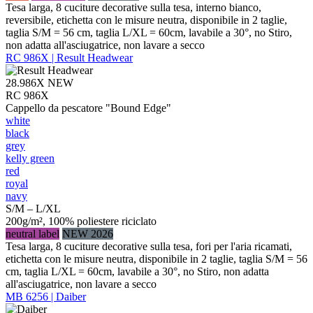
Tesa larga, 8 cuciture decorative sulla tesa, interno bianco,
reversibile, etichetta con le misure neutra, disponibile in 2 taglie,
taglia S/M = 56 cm, taglia L/XL = 60cm, lavabile a 30°, no Stiro,
non adatta all'asciugatrice, non lavare a secco
RC 986X | Result Headwear
28.986X
NEW
RC 986X
Cappello da pescatore "Bound Edge"
white
black
grey
kelly green
red
royal
navy
S/M – L/XL
200g/m², 100% poliestere riciclato
neutral label
NEW 2026
Tesa larga, 8 cuciture decorative sulla tesa, fori per l'aria ricamati,
etichetta con le misure neutra, disponibile in 2 taglie, taglia S/M = 56
cm, taglia L/XL = 60cm, lavabile a 30°, no Stiro, non adatta
all'asciugatrice, non lavare a secco
MB 6256 | Daiber