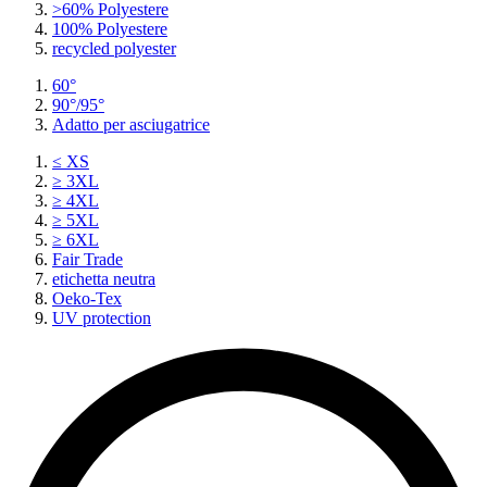
>60% Polyestere
100% Polyestere
recycled polyester
60°
90°/95°
Adatto per asciugatrice
≤ XS
≥ 3XL
≥ 4XL
≥ 5XL
≥ 6XL
Fair Trade
etichetta neutra
Oeko-Tex
UV protection