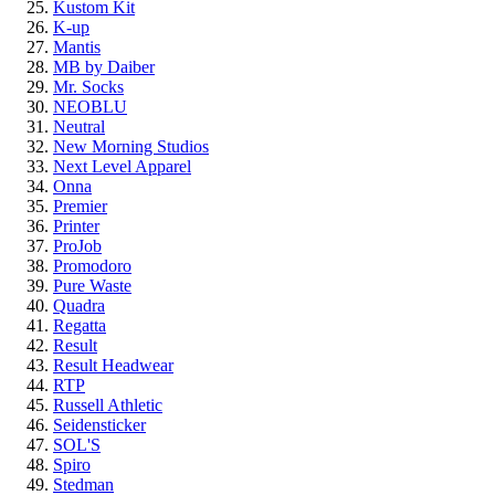
Kustom Kit
K-up
Mantis
MB by Daiber
Mr. Socks
NEOBLU
Neutral
New Morning Studios
Next Level Apparel
Onna
Premier
Printer
ProJob
Promodoro
Pure Waste
Quadra
Regatta
Result
Result Headwear
RTP
Russell Athletic
Seidensticker
SOL'S
Spiro
Stedman