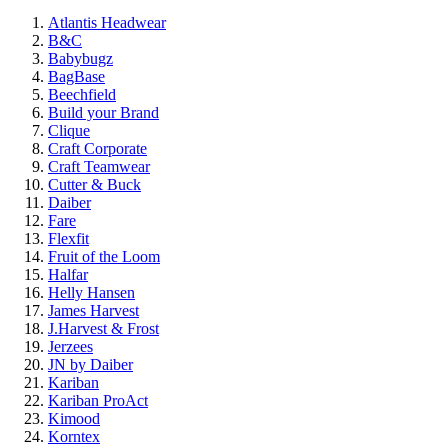
Atlantis Headwear
B&C
Babybugz
BagBase
Beechfield
Build your Brand
Clique
Craft Corporate
Craft Teamwear
Cutter & Buck
Daiber
Fare
Flexfit
Fruit of the Loom
Halfar
Helly Hansen
James Harvest
J.Harvest & Frost
Jerzees
JN by Daiber
Kariban
Kariban ProAct
Kimood
Korntex