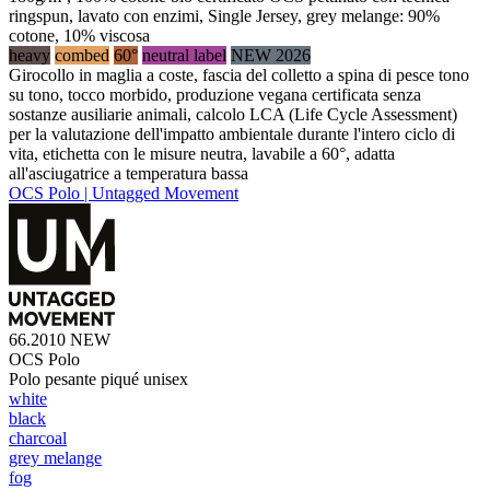
ringspun, lavato con enzimi, Single Jersey, grey melange: 90%
cotone, 10% viscosa
heavy
combed
60°
neutral label
NEW 2026
Girocollo in maglia a coste, fascia del colletto a spina di pesce tono
su tono, tocco morbido, produzione vegana certificata senza
sostanze ausiliarie animali, calcolo LCA (Life Cycle Assessment)
per la valutazione dell'impatto ambientale durante l'intero ciclo di
vita, etichetta con le misure neutra, lavabile a 60°, adatta
all'asciugatrice a temperatura bassa
OCS Polo | Untagged Movement
66.2010
NEW
OCS Polo
Polo pesante piqué unisex
white
black
charcoal
grey melange
fog