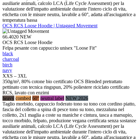
ausiliarie animali, calcolo LCA (Life Cycle Assessment) per la
valutazione dell'impatto ambientale durante l'intero ciclo di vita,
etichetta con le misure neutra, lavabile a 60°, adatta all'asciugatrice a
temperatura bassa
OCS RCS Loose Hoodie | Untagged Movement
66.4020
NEW
OCS RCS Loose Hoodie
Felpa pesante con cappuccio unisex "Loose Fit"
black
charcoal
birch
navy
XXS – 3XL
350g/m², 80% cotone bio certificato OCS Blended pretrattato
pettinato con tecnica ringspun, 20% poliestere riciclato certificato
RCS, lavato con enzimi
heavy
combed
60°
neutral label
NEW 2026
Taglio morbido, cappuccio foderato tono su tono con cordino piatto,
fascia del colletto a spina di pesce tono su tono, mezzaluna nel
colletto, 2x1 maglia a coste su maniche e cintura, tasca a marsupio,
tocco morbido, felpato, produzione vegana certificata senza sostanze
ausiliarie animali, calcolo LCA (Life Cycle Assessment) per la
valutazione dell'impatto ambientale durante l'intero ciclo di vita,
etichetta con le misure neutra, lavabile a 60°, adatta all'asciugatrice a