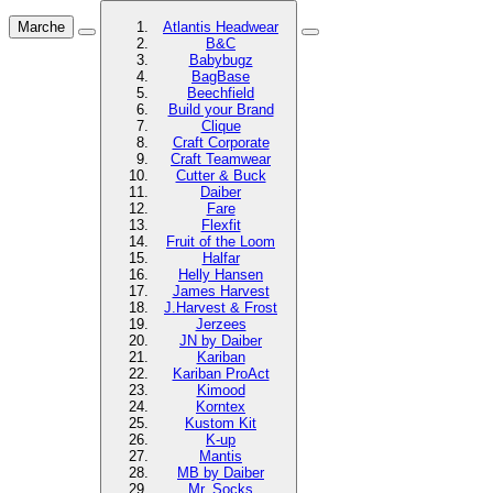
Marche
Atlantis Headwear
B&C
Babybugz
BagBase
Beechfield
Build your Brand
Clique
Craft Corporate
Craft Teamwear
Cutter & Buck
Daiber
Fare
Flexfit
Fruit of the Loom
Halfar
Helly Hansen
James Harvest
J.Harvest & Frost
Jerzees
JN by Daiber
Kariban
Kariban ProAct
Kimood
Korntex
Kustom Kit
K-up
Mantis
MB by Daiber
Mr. Socks