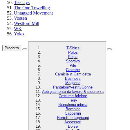
Tee Jays
The One Towelling
Untagged Movement
Vossen
Westford Mill
WK
Yoko
Prodotto
T-Shirts
Polos
Felpa
Sportivo
Pile
Giacche
Camicie & Camicetta
Business
Maglione
Pantaloni/Vestiti/Gonne
Abbigliamento da lavoro & sicurezza
Costume folclore
Terry
Biancheria intima
Bambino
Cappellini
Berretti e copricapi
Accessori
Borse