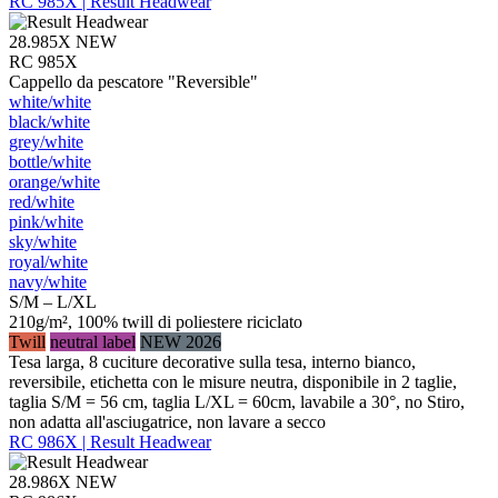
RC 985X | Result Headwear
28.985X
NEW
RC 985X
Cappello da pescatore "Reversible"
white/​white
black/​white
grey/​white
bottle/​white
orange/​white
red/​white
pink/​white
sky/​white
royal/​white
navy/​white
S/M – L/XL
210g/m², 100% twill di poliestere riciclato
Twill
neutral label
NEW 2026
Tesa larga, 8 cuciture decorative sulla tesa, interno bianco,
reversibile, etichetta con le misure neutra, disponibile in 2 taglie,
taglia S/M = 56 cm, taglia L/XL = 60cm, lavabile a 30°, no Stiro,
non adatta all'asciugatrice, non lavare a secco
RC 986X | Result Headwear
28.986X
NEW