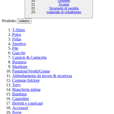
Ombrelli
Scarpe
Strumenti di vendita
materiale di imballaggio
Prodotto
indietro
T-Shirts
Polos
Felpa
Sportivo
Pile
Giacche
Camicie & Camicetta
Business
Maglione
Pantaloni/Vestiti/Gonne
Abbigliamento da lavoro & sicurezza
Costume folclore
Terry
Biancheria intima
Bambino
Cappellini
Berretti e copricapi
Accessori
Borse