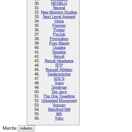
NEOBLU
Neutral
New Morning Studios
Next Level Apparel
Onna
Premier
Printer
ProJob
Promodoro
Pure Waste
Quadra
Regatta
Result
Result Headwear
RTP
Russell Athletic
Seidensticker
SOL'S
Spiro
Stedman
Tee Jays
The One Towelling
Untagged Movement
Vossen
Westford Mill
WK
Yoko
Marche
indietro