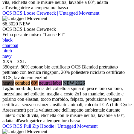
vita, etichetta con le misure neutra, lavabile a 60°, adatta
all'asciugatrice a temperatura bassa
OCS RCS Loose Crewneck | Untagged Movement
66.3020
NEW
OCS RCS Loose Crewneck
Felpa pesante unisex "Loose Fit"
black
charcoal
birch
navy
XXS – 3XL
350g/m², 80% cotone bio certificato OCS Blended pretrattato
pettinato con tecnica ringspun, 20% poliestere riciclato certificato
RCS, lavato con enzimi
heavy
combed
60°
neutral label
NEW 2026
Taglio morbido, fascia del colletto a spina di pesce tono su tono,
mezzaluna nel colletto, maglia a coste 2x1 su maniche, colletto e
polsino con elastan, tocco morbido, felpato, produzione vegana
certificata senza sostanze ausiliarie animali, calcolo LCA (Life Cycle
Assessment) per la valutazione dell'impatto ambientale durante
l'intero ciclo di vita, etichetta con le misure neutra, lavabile a 60°,
adatta all'asciugatrice a temperatura bassa
OCS RCS Full Zip Hoodie | Untagged Movement