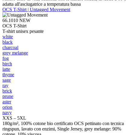
adatta all'asciugatrice a temperatura bassa
OCS T-Shirt | Untagged Movement
66.1010
NEW
OCS T-Shirt
T-shirt unisex pesante
white
black
charcoal
grey melange
fog
birch
latte
thyme
sage
ray
brick
prune
aster
orion
navy
XXS – 5XL
180g/m², 100% cotone bio certificato OCS pettinato con tecnica
ringspun, lavato con enzimi, Single Jersey, grey melange: 90%
cotone, 10% viscosa