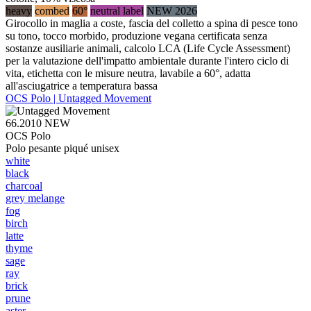
heavy
combed
60°
neutral label
NEW 2026
Girocollo in maglia a coste, fascia del colletto a spina di pesce tono
su tono, tocco morbido, produzione vegana certificata senza
sostanze ausiliarie animali, calcolo LCA (Life Cycle Assessment)
per la valutazione dell'impatto ambientale durante l'intero ciclo di
vita, etichetta con le misure neutra, lavabile a 60°, adatta
all'asciugatrice a temperatura bassa
OCS Polo | Untagged Movement
66.2010
NEW
OCS Polo
Polo pesante piqué unisex
white
black
charcoal
grey melange
fog
birch
latte
thyme
sage
ray
brick
prune
aster