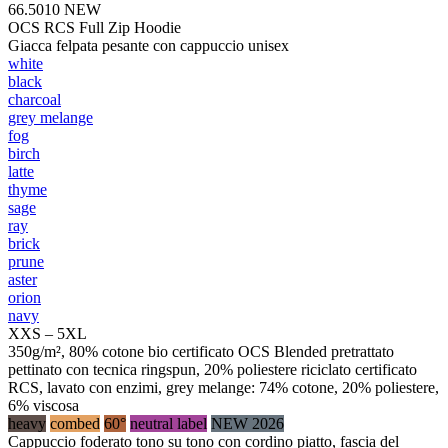
66.5010
NEW
OCS RCS Full Zip Hoodie
Giacca felpata pesante con cappuccio unisex
white
black
charcoal
grey melange
fog
birch
latte
thyme
sage
ray
brick
prune
aster
orion
navy
XXS – 5XL
350g/m², 80% cotone bio certificato OCS Blended pretrattato
pettinato con tecnica ringspun, 20% poliestere riciclato certificato
RCS, lavato con enzimi, grey melange: 74% cotone, 20% poliestere,
6% viscosa
heavy
combed
60°
neutral label
NEW 2026
Cappuccio foderato tono su tono con cordino piatto, fascia del