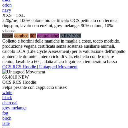
orion
navy
XXS – 5XL
220g/m², 100% cotone bio certificato OCS pettinato con tecnica
ringspun, lavato con enzimi, grey melange: 90% cotone, 10%
viscosa
heavy
combed
60°
neutral label
NEW 2026
Colletto e bordini delle maniche in maglia a coste, tocco morbido,
produzione vegana certificata senza sostanze ausiliarie animali,
calcolo LCA (Life Cycle Assessment) per la valutazione dell'impatto
ambientale durante l'intero ciclo di vita, etichetta con le misure
neutra, lavabile a 60°, adatta all'asciugatrice a temperatura bassa
OCS RCS Hoodie | Untagged Movement
66.4010
NEW
OCS RCS Hoodie
Felpa pesante con cappuccio unisex
white
black
charcoal
grey melange
fog
birch
latte