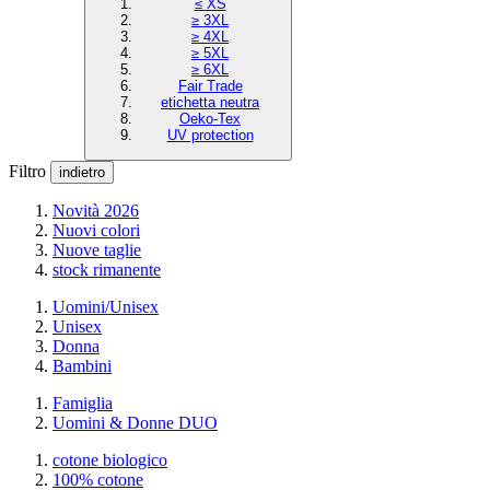
≤ XS
≥ 3XL
≥ 4XL
≥ 5XL
≥ 6XL
Fair Trade
etichetta neutra
Oeko-Tex
UV protection
Filtro
indietro
Novità 2026
Nuovi colori
Nuove taglie
stock rimanente
Uomini/Unisex
Unisex
Donna
Bambini
Famiglia
Uomini & Donne DUO
cotone biologico
100% cotone