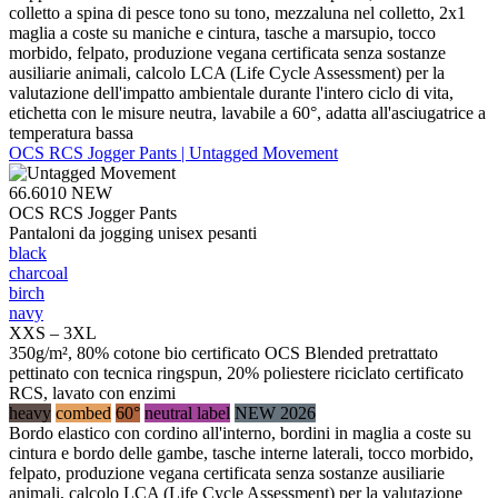
colletto a spina di pesce tono su tono, mezzaluna nel colletto, 2x1
maglia a coste su maniche e cintura, tasche a marsupio, tocco
morbido, felpato, produzione vegana certificata senza sostanze
ausiliarie animali, calcolo LCA (Life Cycle Assessment) per la
valutazione dell'impatto ambientale durante l'intero ciclo di vita,
etichetta con le misure neutra, lavabile a 60°, adatta all'asciugatrice a
temperatura bassa
OCS RCS Jogger Pants | Untagged Movement
66.6010
NEW
OCS RCS Jogger Pants
Pantaloni da jogging unisex pesanti
black
charcoal
birch
navy
XXS – 3XL
350g/m², 80% cotone bio certificato OCS Blended pretrattato
pettinato con tecnica ringspun, 20% poliestere riciclato certificato
RCS, lavato con enzimi
heavy
combed
60°
neutral label
NEW 2026
Bordo elastico con cordino all'interno, bordini in maglia a coste su
cintura e bordo delle gambe, tasche interne laterali, tocco morbido,
felpato, produzione vegana certificata senza sostanze ausiliarie
animali, calcolo LCA (Life Cycle Assessment) per la valutazione