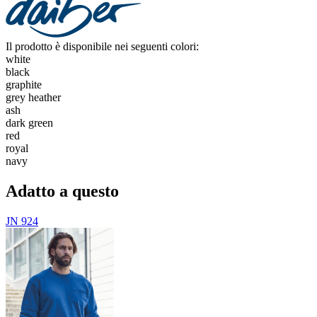
Il prodotto è disponibile nei seguenti colori:
white
black
graphite
grey heather
ash
dark green
red
royal
navy
Adatto a questo
JN 924