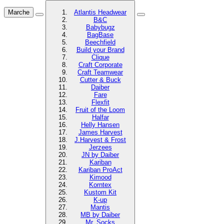
Marche
Atlantis Headwear
B&C
Babybugz
BagBase
Beechfield
Build your Brand
Clique
Craft Corporate
Craft Teamwear
Cutter & Buck
Daiber
Fare
Flexfit
Fruit of the Loom
Halfar
Helly Hansen
James Harvest
J.Harvest & Frost
Jerzees
JN by Daiber
Kariban
Kariban ProAct
Kimood
Korntex
Kustom Kit
K-up
Mantis
MB by Daiber
Mr. Socks