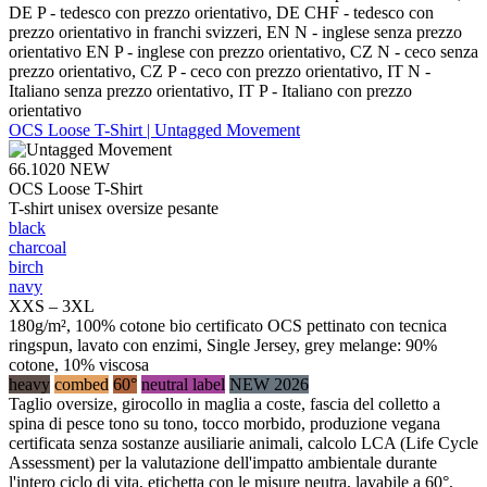
DE P - tedesco con prezzo orientativo, DE CHF - tedesco con
prezzo orientativo in franchi svizzeri, EN N - inglese senza prezzo
orientativo EN P - inglese con prezzo orientativo, CZ N - ceco senza
prezzo orientativo, CZ P - ceco con prezzo orientativo, IT N -
Italiano senza prezzo orientativo, IT P - Italiano con prezzo
orientativo
OCS Loose T-Shirt | Untagged Movement
66.1020
NEW
OCS Loose T-Shirt
T-shirt unisex oversize pesante
black
charcoal
birch
navy
XXS – 3XL
180g/m², 100% cotone bio certificato OCS pettinato con tecnica
ringspun, lavato con enzimi, Single Jersey, grey melange: 90%
cotone, 10% viscosa
heavy
combed
60°
neutral label
NEW 2026
Taglio oversize, girocollo in maglia a coste, fascia del colletto a
spina di pesce tono su tono, tocco morbido, produzione vegana
certificata senza sostanze ausiliarie animali, calcolo LCA (Life Cycle
Assessment) per la valutazione dell'impatto ambientale durante
l'intero ciclo di vita, etichetta con le misure neutra, lavabile a 60°,