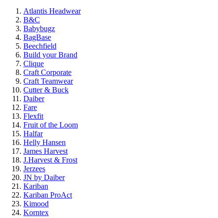
Atlantis Headwear
B&C
Babybugz
BagBase
Beechfield
Build your Brand
Clique
Craft Corporate
Craft Teamwear
Cutter & Buck
Daiber
Fare
Flexfit
Fruit of the Loom
Halfar
Helly Hansen
James Harvest
J.Harvest & Frost
Jerzees
JN by Daiber
Kariban
Kariban ProAct
Kimood
Korntex