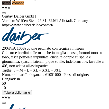
heavy
combed
www
Gustav Daiber GmbH
Vor dem Weißen Stein 25-31, 72461 Albstadt, Germany
https://www.daiber.de/de/contact/
200g/m², 100% cotone
pettinato
con tecnica
ringspun
Colletto e bordini delle maniche in
maglia a coste
, bottoni tono su
tono, tasca pettorale trapuntata, cuciture doppie su spalle e
giromanica, spacchi laterali, piqué sottile, indeformabile, lavabile a
40°, non adatta all'asciugatrice
Taglie:
S
–
M
–
L
–
XL
–
XXL
–
3XL
Numero di tariffa doganale:
61051000
|
Paese di origine:
Bangladesh
50
10
Tabella delle taglie
www