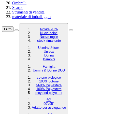
Ombrelli
Scarpe
Strumenti di vendita
materiale di imballaggio
Filtro
Novità 2026
Nuovi colori
Nuove taglie
stock rimanente
Uomini/Unisex
Unisex
Donna
Bambini
Famiglia
Uomini & Donne DUO
cotone biologico
100% cotone
>60% Polyestere
100% Polyestere
recycled polyester
60°
90°/95°
Adatto per asciugatrice