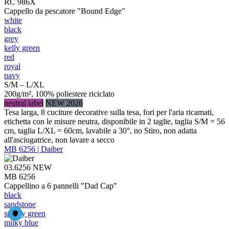
RC 986X
Cappello da pescatore "Bound Edge"
white
black
grey
kelly green
red
royal
navy
S/M – L/XL
200g/m², 100% poliestere riciclato
neutral label
NEW 2026
Tesa larga, 8 cuciture decorative sulla tesa, fori per l'aria ricamati,
etichetta con le misure neutra, disponibile in 2 taglie, taglia S/M = 56
cm, taglia L/XL = 60cm, lavabile a 30°, no Stiro, non adatta
all'asciugatrice, non lavare a secco
MB 6256 | Daiber
03.6256
NEW
MB 6256
Cappellino a 6 pannelli "Dad Cap"
black
sandstone
smoky green
milky blue