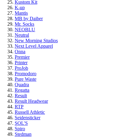
Kustom Kit
K-up
Mantis
MB by Daiber
Mr. Socks
NEOBLU
Neutral
New Morning Studios
Next Level Apparel
Onna
Premier
Printer
ProJob
Promodoro
Pure Waste
Quadra
Regatta
Result
Result Headwear
RTP
Russell Athletic
Seidensticker
SOL'S
Spiro
Stedman