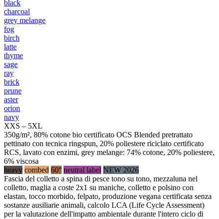
black
charcoal
grey melange
fog
birch
latte
thyme
sage
ray
brick
prune
aster
orion
navy
XXS – 5XL
350g/m², 80% cotone bio certificato OCS Blended pretrattato
pettinato con tecnica ringspun, 20% poliestere riciclato certificato
RCS, lavato con enzimi, grey melange: 74% cotone, 20% poliestere,
6% viscosa
heavy
combed
60°
neutral label
NEW 2026
Fascia del colletto a spina di pesce tono su tono, mezzaluna nel
colletto, maglia a coste 2x1 su maniche, colletto e polsino con
elastan, tocco morbido, felpato, produzione vegana certificata senza
sostanze ausiliarie animali, calcolo LCA (Life Cycle Assessment)
per la valutazione dell'impatto ambientale durante l'intero ciclo di