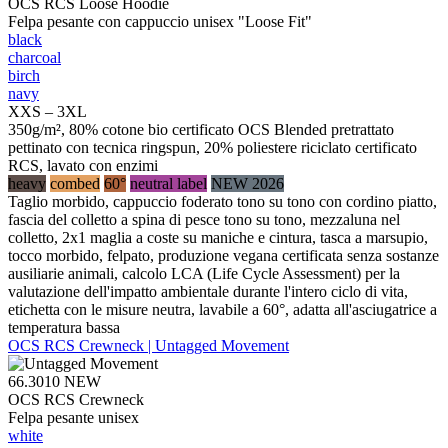
OCS RCS Loose Hoodie
Felpa pesante con cappuccio unisex "Loose Fit"
black
charcoal
birch
navy
XXS – 3XL
350g/m², 80% cotone bio certificato OCS Blended pretrattato
pettinato con tecnica ringspun, 20% poliestere riciclato certificato
RCS, lavato con enzimi
heavy
combed
60°
neutral label
NEW 2026
Taglio morbido, cappuccio foderato tono su tono con cordino piatto,
fascia del colletto a spina di pesce tono su tono, mezzaluna nel
colletto, 2x1 maglia a coste su maniche e cintura, tasca a marsupio,
tocco morbido, felpato, produzione vegana certificata senza sostanze
ausiliarie animali, calcolo LCA (Life Cycle Assessment) per la
valutazione dell'impatto ambientale durante l'intero ciclo di vita,
etichetta con le misure neutra, lavabile a 60°, adatta all'asciugatrice a
temperatura bassa
OCS RCS Crewneck | Untagged Movement
66.3010
NEW
OCS RCS Crewneck
Felpa pesante unisex
white