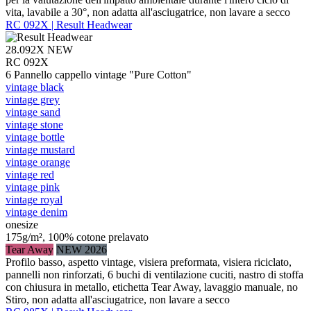
vita, lavabile a 30°, non adatta all'asciugatrice, non lavare a secco
RC 092X | Result Headwear
28.092X
NEW
RC 092X
6 Pannello cappello vintage "Pure Cotton"
vintage black
vintage grey
vintage sand
vintage stone
vintage bottle
vintage mustard
vintage orange
vintage red
vintage pink
vintage royal
vintage denim
onesize
175g/m², 100% cotone prelavato
Tear Away
NEW 2026
Profilo basso, aspetto vintage, visiera preformata, visiera riciclato,
pannelli non rinforzati, 6 buchi di ventilazione cuciti, nastro di stoffa
con chiusura in metallo, etichetta Tear Away, lavaggio manuale, no
Stiro, non adatta all'asciugatrice, non lavare a secco