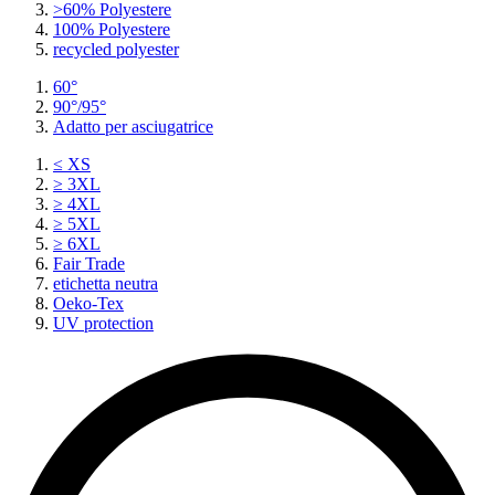
>60% Polyestere
100% Polyestere
recycled polyester
60°
90°/95°
Adatto per asciugatrice
≤ XS
≥ 3XL
≥ 4XL
≥ 5XL
≥ 6XL
Fair Trade
etichetta neutra
Oeko-Tex
UV protection