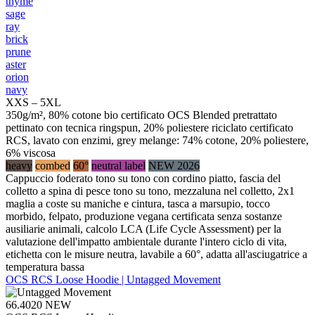
thyme
sage
ray
brick
prune
aster
orion
navy
XXS – 5XL
350g/m², 80% cotone bio certificato OCS Blended pretrattato
pettinato con tecnica ringspun, 20% poliestere riciclato certificato
RCS, lavato con enzimi, grey melange: 74% cotone, 20% poliestere,
6% viscosa
heavy
combed
60°
neutral label
NEW 2026
Cappuccio foderato tono su tono con cordino piatto, fascia del
colletto a spina di pesce tono su tono, mezzaluna nel colletto, 2x1
maglia a coste su maniche e cintura, tasca a marsupio, tocco
morbido, felpato, produzione vegana certificata senza sostanze
ausiliarie animali, calcolo LCA (Life Cycle Assessment) per la
valutazione dell'impatto ambientale durante l'intero ciclo di vita,
etichetta con le misure neutra, lavabile a 60°, adatta all'asciugatrice a
temperatura bassa
OCS RCS Loose Hoodie | Untagged Movement
66.4020
NEW