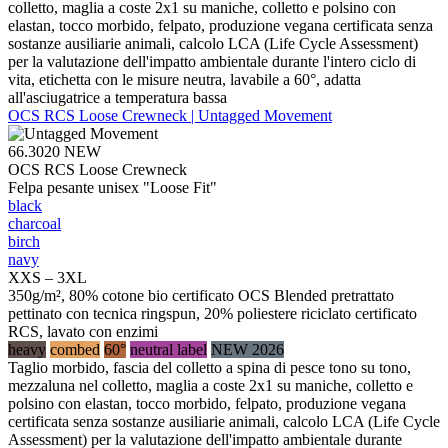
colletto, maglia a coste 2x1 su maniche, colletto e polsino con
elastan, tocco morbido, felpato, produzione vegana certificata senza
sostanze ausiliarie animali, calcolo LCA (Life Cycle Assessment)
per la valutazione dell'impatto ambientale durante l'intero ciclo di
vita, etichetta con le misure neutra, lavabile a 60°, adatta
all'asciugatrice a temperatura bassa
OCS RCS Loose Crewneck | Untagged Movement
66.3020
NEW
OCS RCS Loose Crewneck
Felpa pesante unisex "Loose Fit"
black
charcoal
birch
navy
XXS – 3XL
350g/m², 80% cotone bio certificato OCS Blended pretrattato
pettinato con tecnica ringspun, 20% poliestere riciclato certificato
RCS, lavato con enzimi
heavy
combed
60°
neutral label
NEW 2026
Taglio morbido, fascia del colletto a spina di pesce tono su tono,
mezzaluna nel colletto, maglia a coste 2x1 su maniche, colletto e
polsino con elastan, tocco morbido, felpato, produzione vegana
certificata senza sostanze ausiliarie animali, calcolo LCA (Life Cycle
Assessment) per la valutazione dell'impatto ambientale durante