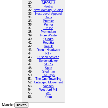
NEOBLU
Neutral
New Morning Studios
Next Level Apparel
Onna
Premier
Printer
ProJob
Promodoro
Pure Waste
Quadra
Regatta
Result
Result Headwear
RTP
Russell Athletic
Seidensticker
SOL'S
Spiro
Stedman
Tee Jays
The One Towelling
Untagged Movement
Vossen
Westford Mill
WK
Yoko
Marche
indietro