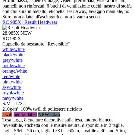
Profilo basso, aspetto vintage, visiera preformata, visiera riciclato,
pannelli non rinforzati, 6 buchi di ventilazione cuciti, nastro di stoffa
con chiusura in metallo, etichetta Tear Away, lavaggio manuale, no
Stiro, non adatta all'asciugatrice, non lavare a secco
RC 985X | Result Headwear
28.985X
NEW
RC 985X
Cappello da pescatore "Reversible"
white/​white
black/​white
grey/​white
bottle/​white
orange/​white
red/​white
pink/​white
sky/​white
royal/​white
navy/​white
S/M – L/XL
210g/m², 100% twill di poliestere riciclato
Twill
neutral label
NEW 2026
Tesa larga, 8 cuciture decorative sulla tesa, interno bianco,
reversibile, etichetta con le misure neutra, disponibile in 2 taglie,
taglia S/M = 56 cm, taglia L/XL = 60cm, lavabile a 30°, no Stiro,