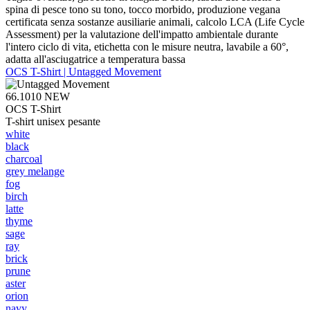
spina di pesce tono su tono, tocco morbido, produzione vegana
certificata senza sostanze ausiliarie animali, calcolo LCA (Life Cycle
Assessment) per la valutazione dell'impatto ambientale durante
l'intero ciclo di vita, etichetta con le misure neutra, lavabile a 60°,
adatta all'asciugatrice a temperatura bassa
OCS T-Shirt | Untagged Movement
66.1010
NEW
OCS T-Shirt
T-shirt unisex pesante
white
black
charcoal
grey melange
fog
birch
latte
thyme
sage
ray
brick
prune
aster
orion
navy