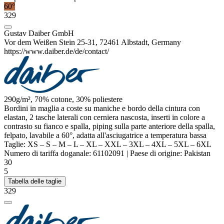
60°
329
Gustav Daiber GmbH
Vor dem Weißen Stein 25-31, 72461 Albstadt, Germany
https://www.daiber.de/de/contact/
290g/m², 70% cotone, 30%
poliestere
Bordini in
maglia a coste
su maniche e bordo della cintura con
elastan
, 2 tasche laterali con cerniera nascosta, inserti in colore a
contrasto su fianco e spalla, piping sulla parte anteriore della spalla,
felpato, lavabile a 60°, adatta all'asciugatrice a temperatura bassa
Taglie:
XS
–
S
–
M
–
L
–
XL
–
XXL
–
3XL
–
4XL
–
5XL
–
6XL
Numero di tariffa doganale:
61102091
|
Paese di origine:
Pakistan
30
5
Tabella delle taglie
329