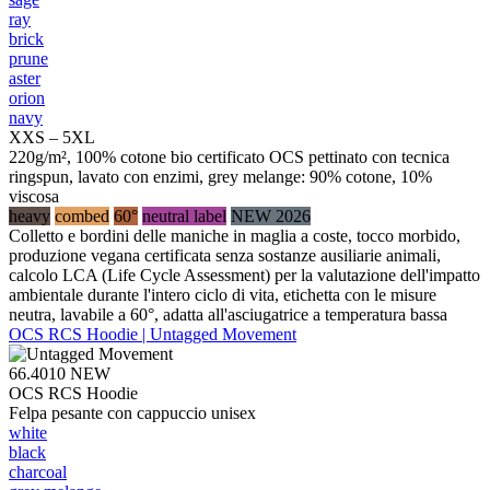
ray
brick
prune
aster
orion
navy
XXS – 5XL
220g/m², 100% cotone bio certificato OCS pettinato con tecnica
ringspun, lavato con enzimi, grey melange: 90% cotone, 10%
viscosa
heavy
combed
60°
neutral label
NEW 2026
Colletto e bordini delle maniche in maglia a coste, tocco morbido,
produzione vegana certificata senza sostanze ausiliarie animali,
calcolo LCA (Life Cycle Assessment) per la valutazione dell'impatto
ambientale durante l'intero ciclo di vita, etichetta con le misure
neutra, lavabile a 60°, adatta all'asciugatrice a temperatura bassa
OCS RCS Hoodie | Untagged Movement
66.4010
NEW
OCS RCS Hoodie
Felpa pesante con cappuccio unisex
white
black
charcoal