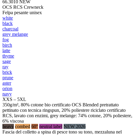
66.3010
NEW
OCS RCS Crewneck
Felpa pesante unisex
white
black
charcoal
grey melange
fog
birch
latte
thyme
sage
ray
brick
prune
aster
orion
navy
XXS – 5XL
350g/m², 80% cotone bio certificato OCS Blended pretrattato
pettinato con tecnica ringspun, 20% poliestere riciclato certificato
RCS, lavato con enzimi, grey melange: 74% cotone, 20% poliestere,
6% viscosa
heavy
combed
60°
neutral label
NEW 2026
Fascia del colletto a spina di pesce tono su tono, mezzaluna nel