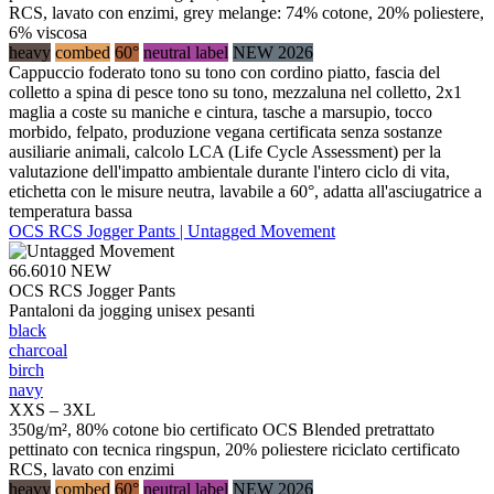
RCS, lavato con enzimi, grey melange: 74% cotone, 20% poliestere,
6% viscosa
heavy
combed
60°
neutral label
NEW 2026
Cappuccio foderato tono su tono con cordino piatto, fascia del
colletto a spina di pesce tono su tono, mezzaluna nel colletto, 2x1
maglia a coste su maniche e cintura, tasche a marsupio, tocco
morbido, felpato, produzione vegana certificata senza sostanze
ausiliarie animali, calcolo LCA (Life Cycle Assessment) per la
valutazione dell'impatto ambientale durante l'intero ciclo di vita,
etichetta con le misure neutra, lavabile a 60°, adatta all'asciugatrice a
temperatura bassa
OCS RCS Jogger Pants | Untagged Movement
66.6010
NEW
OCS RCS Jogger Pants
Pantaloni da jogging unisex pesanti
black
charcoal
birch
navy
XXS – 3XL
350g/m², 80% cotone bio certificato OCS Blended pretrattato
pettinato con tecnica ringspun, 20% poliestere riciclato certificato
RCS, lavato con enzimi
heavy
combed
60°
neutral label
NEW 2026