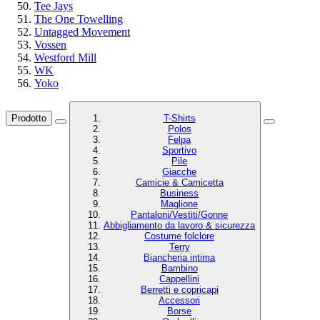
Tee Jays
The One Towelling
Untagged Movement
Vossen
Westford Mill
WK
Yoko
Prodotto
T-Shirts
Polos
Felpa
Sportivo
Pile
Giacche
Camicie & Camicetta
Business
Maglione
Pantaloni/Vestiti/Gonne
Abbigliamento da lavoro & sicurezza
Costume folclore
Terry
Biancheria intima
Bambino
Cappellini
Berretti e copricapi
Accessori
Borse