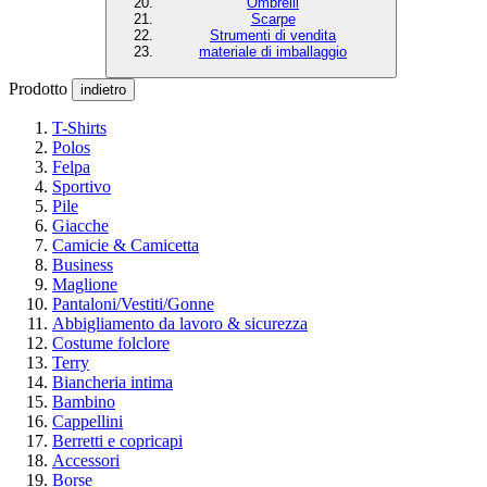
Ombrelli
Scarpe
Strumenti di vendita
materiale di imballaggio
Prodotto
indietro
T-Shirts
Polos
Felpa
Sportivo
Pile
Giacche
Camicie & Camicetta
Business
Maglione
Pantaloni/Vestiti/Gonne
Abbigliamento da lavoro & sicurezza
Costume folclore
Terry
Biancheria intima
Bambino
Cappellini
Berretti e copricapi
Accessori
Borse