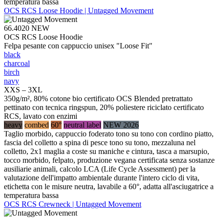
temperatura bassa
OCS RCS Loose Hoodie | Untagged Movement
66.4020
NEW
OCS RCS Loose Hoodie
Felpa pesante con cappuccio unisex "Loose Fit"
black
charcoal
birch
navy
XXS – 3XL
350g/m², 80% cotone bio certificato OCS Blended pretrattato
pettinato con tecnica ringspun, 20% poliestere riciclato certificato
RCS, lavato con enzimi
heavy
combed
60°
neutral label
NEW 2026
Taglio morbido, cappuccio foderato tono su tono con cordino piatto,
fascia del colletto a spina di pesce tono su tono, mezzaluna nel
colletto, 2x1 maglia a coste su maniche e cintura, tasca a marsupio,
tocco morbido, felpato, produzione vegana certificata senza sostanze
ausiliarie animali, calcolo LCA (Life Cycle Assessment) per la
valutazione dell'impatto ambientale durante l'intero ciclo di vita,
etichetta con le misure neutra, lavabile a 60°, adatta all'asciugatrice a
temperatura bassa
OCS RCS Crewneck | Untagged Movement