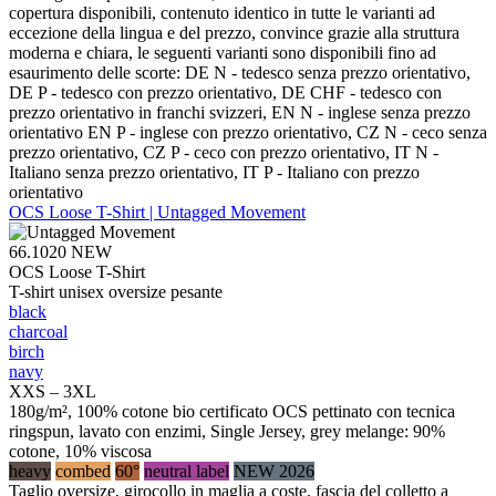
copertura disponibili, contenuto identico in tutte le varianti ad
eccezione della lingua e del prezzo, convince grazie alla struttura
moderna e chiara, le seguenti varianti sono disponibili fino ad
esaurimento delle scorte: DE N - tedesco senza prezzo orientativo,
DE P - tedesco con prezzo orientativo, DE CHF - tedesco con
prezzo orientativo in franchi svizzeri, EN N - inglese senza prezzo
orientativo EN P - inglese con prezzo orientativo, CZ N - ceco senza
prezzo orientativo, CZ P - ceco con prezzo orientativo, IT N -
Italiano senza prezzo orientativo, IT P - Italiano con prezzo
orientativo
OCS Loose T-Shirt | Untagged Movement
66.1020
NEW
OCS Loose T-Shirt
T-shirt unisex oversize pesante
black
charcoal
birch
navy
XXS – 3XL
180g/m², 100% cotone bio certificato OCS pettinato con tecnica
ringspun, lavato con enzimi, Single Jersey, grey melange: 90%
cotone, 10% viscosa
heavy
combed
60°
neutral label
NEW 2026
Taglio oversize, girocollo in maglia a coste, fascia del colletto a