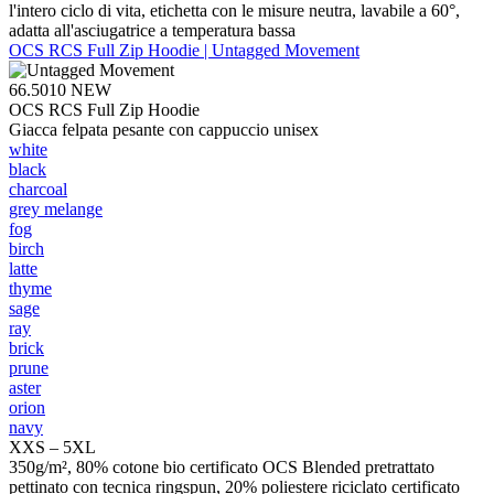
l'intero ciclo di vita, etichetta con le misure neutra, lavabile a 60°,
adatta all'asciugatrice a temperatura bassa
OCS RCS Full Zip Hoodie | Untagged Movement
66.5010
NEW
OCS RCS Full Zip Hoodie
Giacca felpata pesante con cappuccio unisex
white
black
charcoal
grey melange
fog
birch
latte
thyme
sage
ray
brick
prune
aster
orion
navy
XXS – 5XL
350g/m², 80% cotone bio certificato OCS Blended pretrattato
pettinato con tecnica ringspun, 20% poliestere riciclato certificato