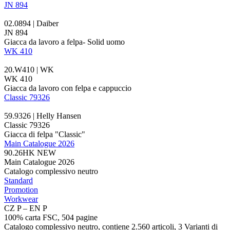
JN 894
02.0894 | Daiber
JN 894
Giacca da lavoro a felpa- Solid uomo
WK 410
20.W410 | WK
WK 410
Giacca da lavoro con felpa e cappuccio
Classic 79326
59.9326 | Helly Hansen
Classic 79326
Giacca di felpa "Classic"
Main Catalogue 2026
90.26HK
NEW
Main Catalogue 2026
Catalogo complessivo neutro
Standard
Promotion
Workwear
CZ P – EN P
100% carta FSC, 504 pagine
Catalogo complessivo neutro, contiene 2.560 articoli, 3 Varianti di