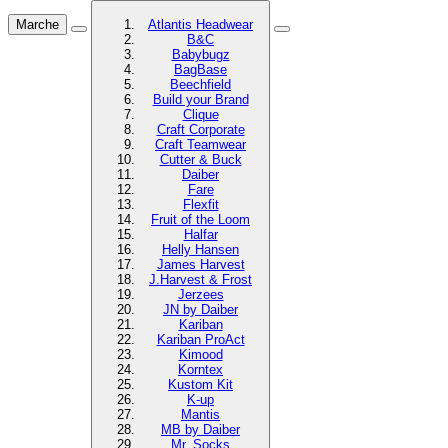
Marche
Atlantis Headwear
B&C
Babybugz
BagBase
Beechfield
Build your Brand
Clique
Craft Corporate
Craft Teamwear
Cutter & Buck
Daiber
Fare
Flexfit
Fruit of the Loom
Halfar
Helly Hansen
James Harvest
J.Harvest & Frost
Jerzees
JN by Daiber
Kariban
Kariban ProAct
Kimood
Korntex
Kustom Kit
K-up
Mantis
MB by Daiber
Mr. Socks