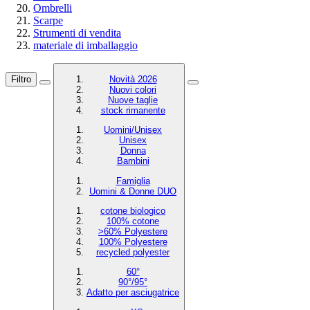
Ombrelli
Scarpe
Strumenti di vendita
materiale di imballaggio
Filtro
Novità 2026
Nuovi colori
Nuove taglie
stock rimanente
Uomini/Unisex
Unisex
Donna
Bambini
Famiglia
Uomini & Donne DUO
cotone biologico
100% cotone
>60% Polyestere
100% Polyestere
recycled polyester
60°
90°/95°
Adatto per asciugatrice