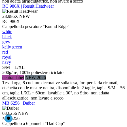
non adatta all'asciugatrice, non lavare a secco
RC 986X | Result Headwear
28.986X
NEW
RC 986X
Cappello da pescatore "Bound Edge"
white
black
grey
kelly green
red
royal
navy
S/M – L/XL
200g/m², 100% poliestere riciclato
neutral label
NEW 2026
Tesa larga, 8 cuciture decorative sulla tesa, fori per l'aria ricamati,
etichetta con le misure neutra, disponibile in 2 taglie, taglia S/M = 56
cm, taglia L/XL = 60cm, lavabile a 30°, no Stiro, non adatta
all'asciugatrice, non lavare a secco
MB 6256 | Daiber
03.6256
NEW
MB 6256
Cappellino a 6 pannelli "Dad Cap"