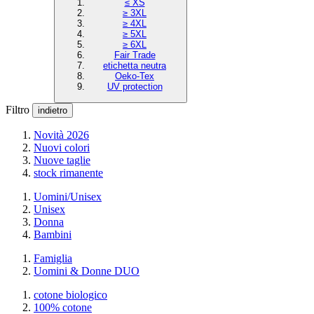
≤ XS
≥ 3XL
≥ 4XL
≥ 5XL
≥ 6XL
Fair Trade
etichetta neutra
Oeko-Tex
UV protection
Filtro
indietro
Novità 2026
Nuovi colori
Nuove taglie
stock rimanente
Uomini/Unisex
Unisex
Donna
Bambini
Famiglia
Uomini & Donne DUO
cotone biologico
100% cotone