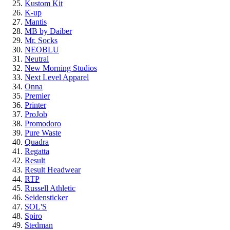
Kustom Kit
K-up
Mantis
MB by Daiber
Mr. Socks
NEOBLU
Neutral
New Morning Studios
Next Level Apparel
Onna
Premier
Printer
ProJob
Promodoro
Pure Waste
Quadra
Regatta
Result
Result Headwear
RTP
Russell Athletic
Seidensticker
SOL'S
Spiro
Stedman