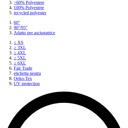
>60% Polyestere
100% Polyestere
recycled polyester
60°
90°/95°
Adatto per asciugatrice
≤ XS
≥ 3XL
≥ 4XL
≥ 5XL
≥ 6XL
Fair Trade
etichetta neutra
Oeko-Tex
UV protection