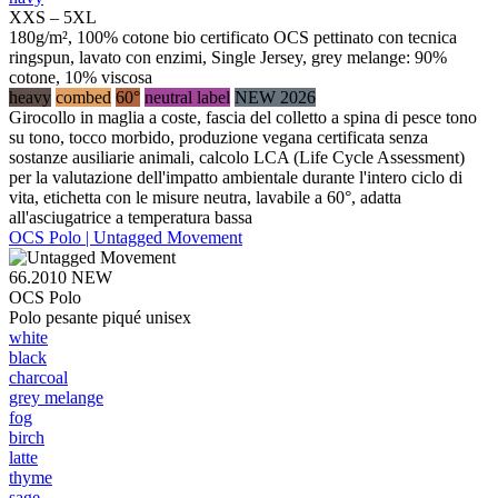
XXS – 5XL
180g/m², 100% cotone bio certificato OCS pettinato con tecnica
ringspun, lavato con enzimi, Single Jersey, grey melange: 90%
cotone, 10% viscosa
heavy
combed
60°
neutral label
NEW 2026
Girocollo in maglia a coste, fascia del colletto a spina di pesce tono
su tono, tocco morbido, produzione vegana certificata senza
sostanze ausiliarie animali, calcolo LCA (Life Cycle Assessment)
per la valutazione dell'impatto ambientale durante l'intero ciclo di
vita, etichetta con le misure neutra, lavabile a 60°, adatta
all'asciugatrice a temperatura bassa
OCS Polo | Untagged Movement
66.2010
NEW
OCS Polo
Polo pesante piqué unisex
white
black
charcoal
grey melange
fog
birch
latte
thyme
sage