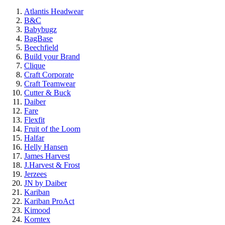
Atlantis Headwear
B&C
Babybugz
BagBase
Beechfield
Build your Brand
Clique
Craft Corporate
Craft Teamwear
Cutter & Buck
Daiber
Fare
Flexfit
Fruit of the Loom
Halfar
Helly Hansen
James Harvest
J.Harvest & Frost
Jerzees
JN by Daiber
Kariban
Kariban ProAct
Kimood
Korntex