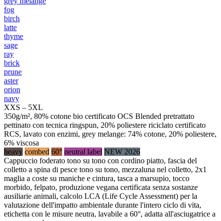
grey melange
fog
birch
latte
thyme
sage
ray
brick
prune
aster
orion
navy
XXS – 5XL
350g/m², 80% cotone bio certificato OCS Blended pretrattato
pettinato con tecnica ringspun, 20% poliestere riciclato certificato
RCS, lavato con enzimi, grey melange: 74% cotone, 20% poliestere,
6% viscosa
heavy
combed
60°
neutral label
NEW 2026
Cappuccio foderato tono su tono con cordino piatto, fascia del
colletto a spina di pesce tono su tono, mezzaluna nel colletto, 2x1
maglia a coste su maniche e cintura, tasca a marsupio, tocco
morbido, felpato, produzione vegana certificata senza sostanze
ausiliarie animali, calcolo LCA (Life Cycle Assessment) per la
valutazione dell'impatto ambientale durante l'intero ciclo di vita,
etichetta con le misure neutra, lavabile a 60°, adatta all'asciugatrice a