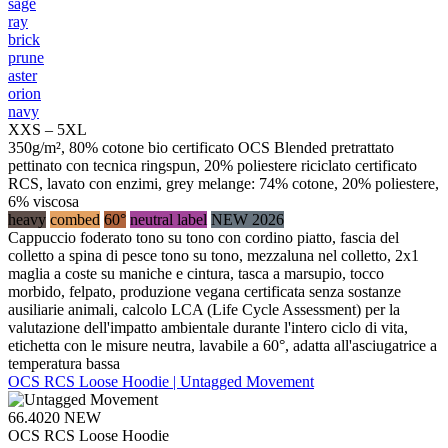
sage
ray
brick
prune
aster
orion
navy
XXS – 5XL
350g/m², 80% cotone bio certificato OCS Blended pretrattato
pettinato con tecnica ringspun, 20% poliestere riciclato certificato
RCS, lavato con enzimi, grey melange: 74% cotone, 20% poliestere,
6% viscosa
heavy
combed
60°
neutral label
NEW 2026
Cappuccio foderato tono su tono con cordino piatto, fascia del
colletto a spina di pesce tono su tono, mezzaluna nel colletto, 2x1
maglia a coste su maniche e cintura, tasca a marsupio, tocco
morbido, felpato, produzione vegana certificata senza sostanze
ausiliarie animali, calcolo LCA (Life Cycle Assessment) per la
valutazione dell'impatto ambientale durante l'intero ciclo di vita,
etichetta con le misure neutra, lavabile a 60°, adatta all'asciugatrice a
temperatura bassa
OCS RCS Loose Hoodie | Untagged Movement
66.4020
NEW
OCS RCS Loose Hoodie