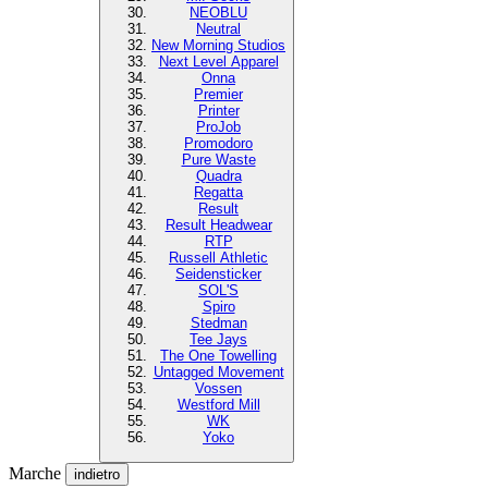
NEOBLU
Neutral
New Morning Studios
Next Level Apparel
Onna
Premier
Printer
ProJob
Promodoro
Pure Waste
Quadra
Regatta
Result
Result Headwear
RTP
Russell Athletic
Seidensticker
SOL'S
Spiro
Stedman
Tee Jays
The One Towelling
Untagged Movement
Vossen
Westford Mill
WK
Yoko
Marche
indietro