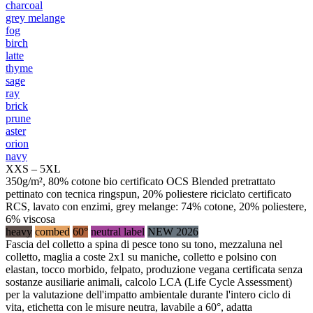
charcoal
grey melange
fog
birch
latte
thyme
sage
ray
brick
prune
aster
orion
navy
XXS – 5XL
350g/m², 80% cotone bio certificato OCS Blended pretrattato
pettinato con tecnica ringspun, 20% poliestere riciclato certificato
RCS, lavato con enzimi, grey melange: 74% cotone, 20% poliestere,
6% viscosa
heavy
combed
60°
neutral label
NEW 2026
Fascia del colletto a spina di pesce tono su tono, mezzaluna nel
colletto, maglia a coste 2x1 su maniche, colletto e polsino con
elastan, tocco morbido, felpato, produzione vegana certificata senza
sostanze ausiliarie animali, calcolo LCA (Life Cycle Assessment)
per la valutazione dell'impatto ambientale durante l'intero ciclo di
vita, etichetta con le misure neutra, lavabile a 60°, adatta