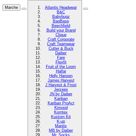
Marche
Atlantis Headwear
B&C
Babybugz
BagBase
Beechfield
Build your Brand
Clique
Craft Corporate
Craft Teamwear
Cutter & Buck
Daiber
Fare
Flexfit
Fruit of the Loom
Halfar
Helly Hansen
James Harvest
J.Harvest & Frost
Jerzees
JN by Daiber
Kariban
Kariban ProAct
Kimood
Korntex
Kustom Kit
K-up
Mantis
MB by Daiber
Mr. Socks