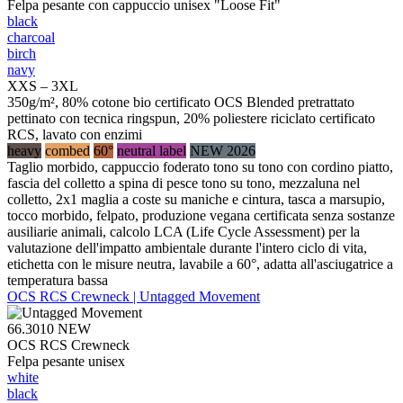
Felpa pesante con cappuccio unisex "Loose Fit"
black
charcoal
birch
navy
XXS – 3XL
350g/m², 80% cotone bio certificato OCS Blended pretrattato
pettinato con tecnica ringspun, 20% poliestere riciclato certificato
RCS, lavato con enzimi
heavy
combed
60°
neutral label
NEW 2026
Taglio morbido, cappuccio foderato tono su tono con cordino piatto,
fascia del colletto a spina di pesce tono su tono, mezzaluna nel
colletto, 2x1 maglia a coste su maniche e cintura, tasca a marsupio,
tocco morbido, felpato, produzione vegana certificata senza sostanze
ausiliarie animali, calcolo LCA (Life Cycle Assessment) per la
valutazione dell'impatto ambientale durante l'intero ciclo di vita,
etichetta con le misure neutra, lavabile a 60°, adatta all'asciugatrice a
temperatura bassa
OCS RCS Crewneck | Untagged Movement
66.3010
NEW
OCS RCS Crewneck
Felpa pesante unisex
white
black