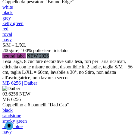
Cappello da pescatore "Bound Edge"
white
black
grey
kelly green
red
royal
navy
S/M – L/XL
200g/m², 100% poliestere riciclato
neutral label
NEW 2026
Tesa larga, 8 cuciture decorative sulla tesa, fori per l'aria ricamati,
etichetta con le misure neutra, disponibile in 2 taglie, taglia S/M = 56
cm, taglia L/XL = 60cm, lavabile a 30°, no Stiro, non adatta
all'asciugatrice, non lavare a secco
MB 6256 | Daiber
03.6256
NEW
MB 6256
Cappellino a 6 pannelli "Dad Cap"
black
sandstone
smoky green
milky blue
navy