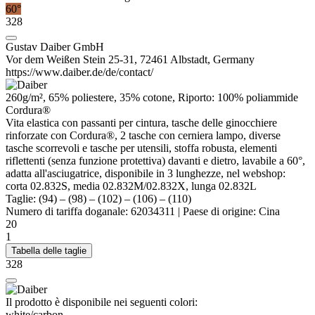
60°
328
Gustav Daiber GmbH
Vor dem Weißen Stein 25-31, 72461 Albstadt, Germany
https://www.daiber.de/de/contact/
260g/m², 65%
poliestere
, 35% cotone, Riporto: 100% poliammide
Cordura®
Vita elastica con passanti per cintura, tasche delle ginocchiere
rinforzate con Cordura®, 2 tasche con cerniera lampo, diverse
tasche scorrevoli e tasche per utensili, stoffa robusta, elementi
riflettenti (senza funzione protettiva) davanti e dietro, lavabile a 60°,
adatta all'asciugatrice, disponibile in 3 lunghezze, nel webshop:
corta 02.832S, media 02.832M/02.832X, lunga 02.832L
Taglie:
(94)
–
(98)
–
(102)
–
(106)
–
(110)
Numero di tariffa doganale:
62034311
|
Paese di origine:
Cina
20
1
Tabella delle taglie
328
Il prodotto è disponibile nei seguenti colori:
white/​carbon