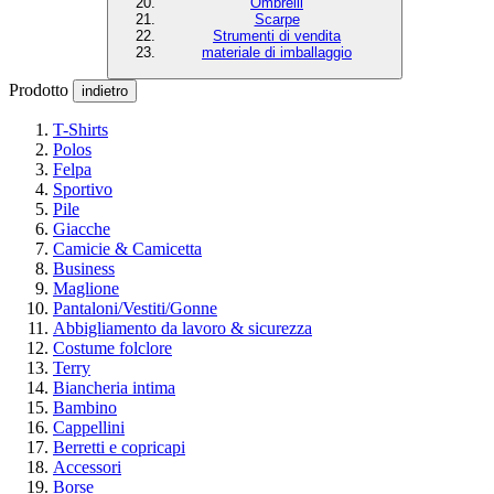
Ombrelli
Scarpe
Strumenti di vendita
materiale di imballaggio
Prodotto
indietro
T-Shirts
Polos
Felpa
Sportivo
Pile
Giacche
Camicie & Camicetta
Business
Maglione
Pantaloni/Vestiti/Gonne
Abbigliamento da lavoro & sicurezza
Costume folclore
Terry
Biancheria intima
Bambino
Cappellini
Berretti e copricapi
Accessori
Borse