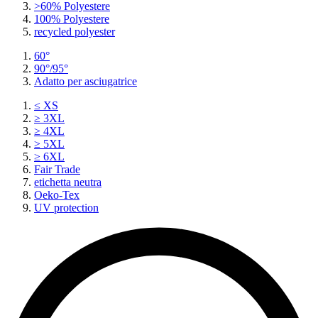
>60% Polyestere
100% Polyestere
recycled polyester
60°
90°/95°
Adatto per asciugatrice
≤ XS
≥ 3XL
≥ 4XL
≥ 5XL
≥ 6XL
Fair Trade
etichetta neutra
Oeko-Tex
UV protection