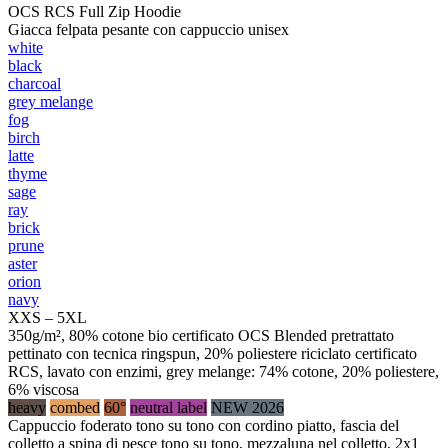
OCS RCS Full Zip Hoodie
Giacca felpata pesante con cappuccio unisex
white
black
charcoal
grey melange
fog
birch
latte
thyme
sage
ray
brick
prune
aster
orion
navy
XXS – 5XL
350g/m², 80% cotone bio certificato OCS Blended pretrattato
pettinato con tecnica ringspun, 20% poliestere riciclato certificato
RCS, lavato con enzimi, grey melange: 74% cotone, 20% poliestere,
6% viscosa
heavy
combed
60°
neutral label
NEW 2026
Cappuccio foderato tono su tono con cordino piatto, fascia del
colletto a spina di pesce tono su tono, mezzaluna nel colletto, 2x1