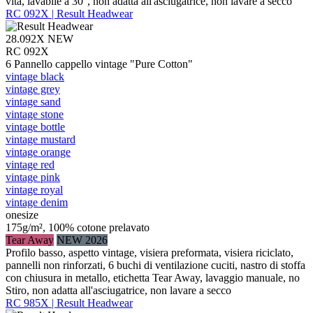
vita, lavabile a 30°, non adatta all'asciugatrice, non lavare a secco
RC 092X | Result Headwear
28.092X
NEW
RC 092X
6 Pannello cappello vintage "Pure Cotton"
vintage black
vintage grey
vintage sand
vintage stone
vintage bottle
vintage mustard
vintage orange
vintage red
vintage pink
vintage royal
vintage denim
onesize
175g/m², 100% cotone prelavato
Tear Away
NEW 2026
Profilo basso, aspetto vintage, visiera preformata, visiera riciclato,
pannelli non rinforzati, 6 buchi di ventilazione cuciti, nastro di stoffa
con chiusura in metallo, etichetta Tear Away, lavaggio manuale, no
Stiro, non adatta all'asciugatrice, non lavare a secco
RC 985X | Result Headwear