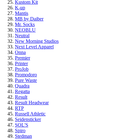
Kustom Kit
K-up
Mantis
MB by Daiber
Mr. Socks
NEOBLU
Neutral
New Morning Studios
Next Level Apparel
Onna
Premier
Printer
ProJob
Promodoro
Pure Waste
Quadra
Regatta
Result
Result Headwear
RTP
Russell Athletic
Seidensticker
SOL'S
Spiro
Stedman