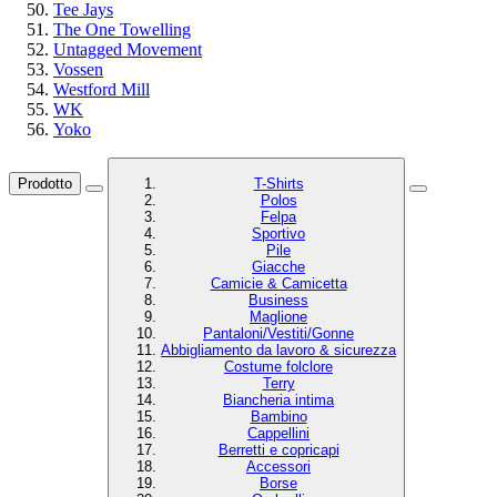
Tee Jays
The One Towelling
Untagged Movement
Vossen
Westford Mill
WK
Yoko
Prodotto
T-Shirts
Polos
Felpa
Sportivo
Pile
Giacche
Camicie & Camicetta
Business
Maglione
Pantaloni/Vestiti/Gonne
Abbigliamento da lavoro & sicurezza
Costume folclore
Terry
Biancheria intima
Bambino
Cappellini
Berretti e copricapi
Accessori
Borse