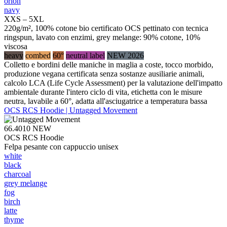
orion
navy
XXS – 5XL
220g/m², 100% cotone bio certificato OCS pettinato con tecnica
ringspun, lavato con enzimi, grey melange: 90% cotone, 10%
viscosa
heavy
combed
60°
neutral label
NEW 2026
Colletto e bordini delle maniche in maglia a coste, tocco morbido,
produzione vegana certificata senza sostanze ausiliarie animali,
calcolo LCA (Life Cycle Assessment) per la valutazione dell'impatto
ambientale durante l'intero ciclo di vita, etichetta con le misure
neutra, lavabile a 60°, adatta all'asciugatrice a temperatura bassa
OCS RCS Hoodie | Untagged Movement
66.4010
NEW
OCS RCS Hoodie
Felpa pesante con cappuccio unisex
white
black
charcoal
grey melange
fog
birch
latte
thyme