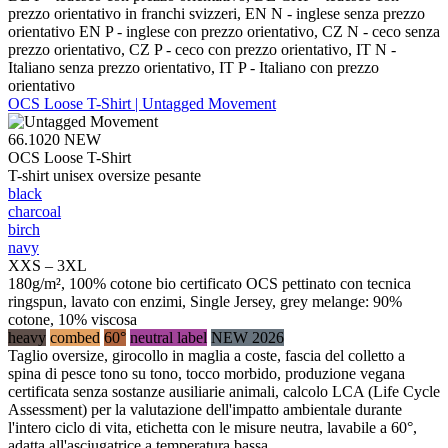
prezzo orientativo in franchi svizzeri, EN N - inglese senza prezzo
orientativo EN P - inglese con prezzo orientativo, CZ N - ceco senza
prezzo orientativo, CZ P - ceco con prezzo orientativo, IT N -
Italiano senza prezzo orientativo, IT P - Italiano con prezzo
orientativo
OCS Loose T-Shirt | Untagged Movement
66.1020
NEW
OCS Loose T-Shirt
T-shirt unisex oversize pesante
black
charcoal
birch
navy
XXS – 3XL
180g/m², 100% cotone bio certificato OCS pettinato con tecnica
ringspun, lavato con enzimi, Single Jersey, grey melange: 90%
cotone, 10% viscosa
heavy
combed
60°
neutral label
NEW 2026
Taglio oversize, girocollo in maglia a coste, fascia del colletto a
spina di pesce tono su tono, tocco morbido, produzione vegana
certificata senza sostanze ausiliarie animali, calcolo LCA (Life Cycle
Assessment) per la valutazione dell'impatto ambientale durante
l'intero ciclo di vita, etichetta con le misure neutra, lavabile a 60°,
adatta all'asciugatrice a temperatura bassa