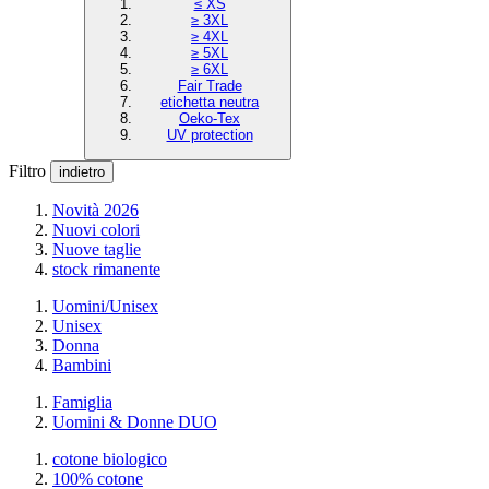
≤ XS
≥ 3XL
≥ 4XL
≥ 5XL
≥ 6XL
Fair Trade
etichetta neutra
Oeko-Tex
UV protection
Filtro
indietro
Novità 2026
Nuovi colori
Nuove taglie
stock rimanente
Uomini/Unisex
Unisex
Donna
Bambini
Famiglia
Uomini & Donne DUO
cotone biologico
100% cotone