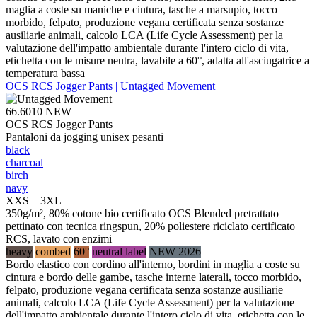
maglia a coste su maniche e cintura, tasche a marsupio, tocco
morbido, felpato, produzione vegana certificata senza sostanze
ausiliarie animali, calcolo LCA (Life Cycle Assessment) per la
valutazione dell'impatto ambientale durante l'intero ciclo di vita,
etichetta con le misure neutra, lavabile a 60°, adatta all'asciugatrice a
temperatura bassa
OCS RCS Jogger Pants | Untagged Movement
66.6010
NEW
OCS RCS Jogger Pants
Pantaloni da jogging unisex pesanti
black
charcoal
birch
navy
XXS – 3XL
350g/m², 80% cotone bio certificato OCS Blended pretrattato
pettinato con tecnica ringspun, 20% poliestere riciclato certificato
RCS, lavato con enzimi
heavy
combed
60°
neutral label
NEW 2026
Bordo elastico con cordino all'interno, bordini in maglia a coste su
cintura e bordo delle gambe, tasche interne laterali, tocco morbido,
felpato, produzione vegana certificata senza sostanze ausiliarie
animali, calcolo LCA (Life Cycle Assessment) per la valutazione
dell'impatto ambientale durante l'intero ciclo di vita, etichetta con le