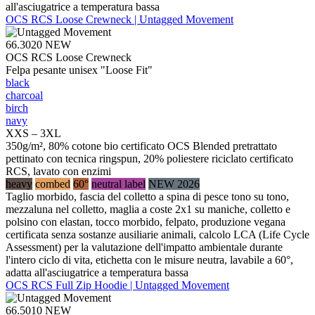
all'asciugatrice a temperatura bassa
OCS RCS Loose Crewneck | Untagged Movement
66.3020
NEW
OCS RCS Loose Crewneck
Felpa pesante unisex "Loose Fit"
black
charcoal
birch
navy
XXS – 3XL
350g/m², 80% cotone bio certificato OCS Blended pretrattato
pettinato con tecnica ringspun, 20% poliestere riciclato certificato
RCS, lavato con enzimi
heavy
combed
60°
neutral label
NEW 2026
Taglio morbido, fascia del colletto a spina di pesce tono su tono,
mezzaluna nel colletto, maglia a coste 2x1 su maniche, colletto e
polsino con elastan, tocco morbido, felpato, produzione vegana
certificata senza sostanze ausiliarie animali, calcolo LCA (Life Cycle
Assessment) per la valutazione dell'impatto ambientale durante
l'intero ciclo di vita, etichetta con le misure neutra, lavabile a 60°,
adatta all'asciugatrice a temperatura bassa
OCS RCS Full Zip Hoodie | Untagged Movement
66.5010
NEW