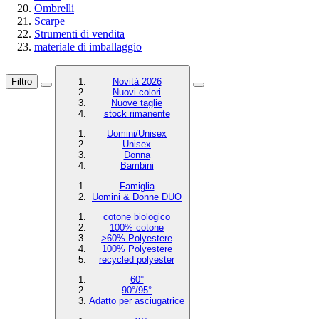
Ombrelli
Scarpe
Strumenti di vendita
materiale di imballaggio
Filtro
Novità 2026
Nuovi colori
Nuove taglie
stock rimanente
Uomini/Unisex
Unisex
Donna
Bambini
Famiglia
Uomini & Donne DUO
cotone biologico
100% cotone
>60% Polyestere
100% Polyestere
recycled polyester
60°
90°/95°
Adatto per asciugatrice