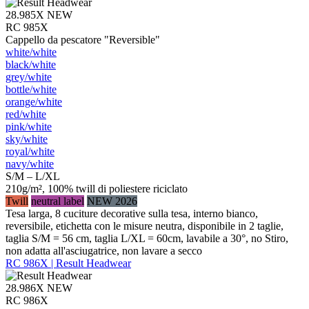
28.985X
NEW
RC 985X
Cappello da pescatore "Reversible"
white/​white
black/​white
grey/​white
bottle/​white
orange/​white
red/​white
pink/​white
sky/​white
royal/​white
navy/​white
S/M – L/XL
210g/m², 100% twill di poliestere riciclato
Twill
neutral label
NEW 2026
Tesa larga, 8 cuciture decorative sulla tesa, interno bianco,
reversibile, etichetta con le misure neutra, disponibile in 2 taglie,
taglia S/M = 56 cm, taglia L/XL = 60cm, lavabile a 30°, no Stiro,
non adatta all'asciugatrice, non lavare a secco
RC 986X | Result Headwear
28.986X
NEW
RC 986X