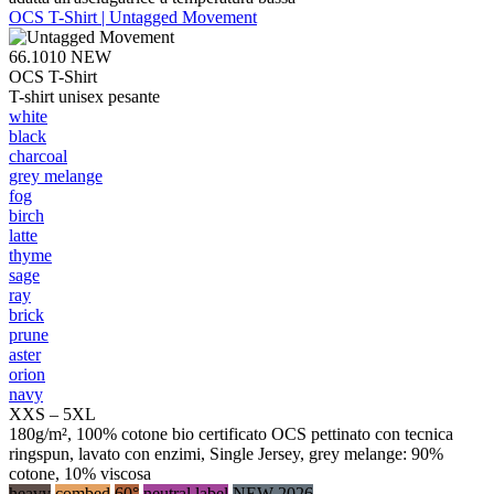
OCS T-Shirt | Untagged Movement
66.1010
NEW
OCS T-Shirt
T-shirt unisex pesante
white
black
charcoal
grey melange
fog
birch
latte
thyme
sage
ray
brick
prune
aster
orion
navy
XXS – 5XL
180g/m², 100% cotone bio certificato OCS pettinato con tecnica
ringspun, lavato con enzimi, Single Jersey, grey melange: 90%
cotone, 10% viscosa
heavy
combed
60°
neutral label
NEW 2026