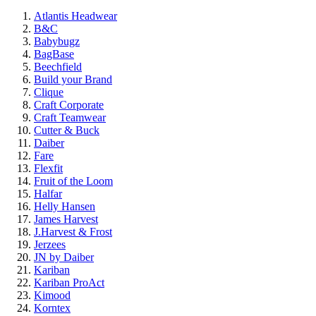
Atlantis Headwear
B&C
Babybugz
BagBase
Beechfield
Build your Brand
Clique
Craft Corporate
Craft Teamwear
Cutter & Buck
Daiber
Fare
Flexfit
Fruit of the Loom
Halfar
Helly Hansen
James Harvest
J.Harvest & Frost
Jerzees
JN by Daiber
Kariban
Kariban ProAct
Kimood
Korntex