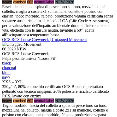
heavy
combed
60°
neutral label
NEW 2026
Fascia del colletto a spina di pesce tono su tono, mezzaluna nel
colletto, maglia a coste 2x1 su maniche, colletto e polsino con
elastan, tocco morbido, felpato, produzione vegana certificata senza
sostanze ausiliarie animali, calcolo LCA (Life Cycle Assessment)
per la valutazione dell'impatto ambientale durante l'intero ciclo di
vita, etichetta con le misure neutra, lavabile a 60°, adatta
all'asciugatrice a temperatura bassa
OCS RCS Loose Crewneck | Untagged Movement
66.3020
NEW
OCS RCS Loose Crewneck
Felpa pesante unisex "Loose Fit"
black
charcoal
birch
navy
XXS – 3XL
350g/m², 80% cotone bio certificato OCS Blended pretrattato
pettinato con tecnica ringspun, 20% poliestere riciclato certificato
RCS, lavato con enzimi
heavy
combed
60°
neutral label
NEW 2026
Taglio morbido, fascia del colletto a spina di pesce tono su tono,
mezzaluna nel colletto, maglia a coste 2x1 su maniche, colletto e
polsino con elastan, tocco morbido, felpato, produzione vegana