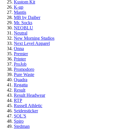
Kustom Kit
K-up
Mantis
MB by Daiber
Mr. Socks
NEOBLU
Neutral
New Morning Studios
Next Level Apparel
Onna
Premier
Printer
ProJob
Promodoro
Pure Waste
Quadra
Regatta
Result
Result Headwear
RTP
Russell Athletic
Seidensticker
SOL'S
Spiro
Stedman