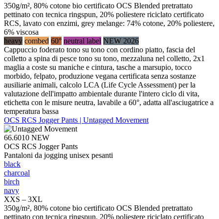
350g/m², 80% cotone bio certificato OCS Blended pretrattato
pettinato con tecnica ringspun, 20% poliestere riciclato certificato
RCS, lavato con enzimi, grey melange: 74% cotone, 20% poliestere,
6% viscosa
heavy
combed
60°
neutral label
NEW 2026
Cappuccio foderato tono su tono con cordino piatto, fascia del
colletto a spina di pesce tono su tono, mezzaluna nel colletto, 2x1
maglia a coste su maniche e cintura, tasche a marsupio, tocco
morbido, felpato, produzione vegana certificata senza sostanze
ausiliarie animali, calcolo LCA (Life Cycle Assessment) per la
valutazione dell'impatto ambientale durante l'intero ciclo di vita,
etichetta con le misure neutra, lavabile a 60°, adatta all'asciugatrice a
temperatura bassa
OCS RCS Jogger Pants | Untagged Movement
66.6010
NEW
OCS RCS Jogger Pants
Pantaloni da jogging unisex pesanti
black
charcoal
birch
navy
XXS – 3XL
350g/m², 80% cotone bio certificato OCS Blended pretrattato
pettinato con tecnica ringspun, 20% poliestere riciclato certificato