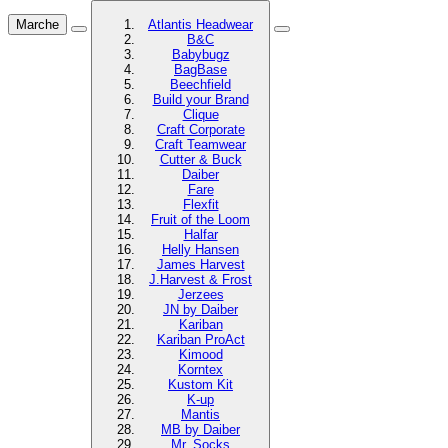
Marche
Atlantis Headwear
B&C
Babybugz
BagBase
Beechfield
Build your Brand
Clique
Craft Corporate
Craft Teamwear
Cutter & Buck
Daiber
Fare
Flexfit
Fruit of the Loom
Halfar
Helly Hansen
James Harvest
J.Harvest & Frost
Jerzees
JN by Daiber
Kariban
Kariban ProAct
Kimood
Korntex
Kustom Kit
K-up
Mantis
MB by Daiber
Mr. Socks