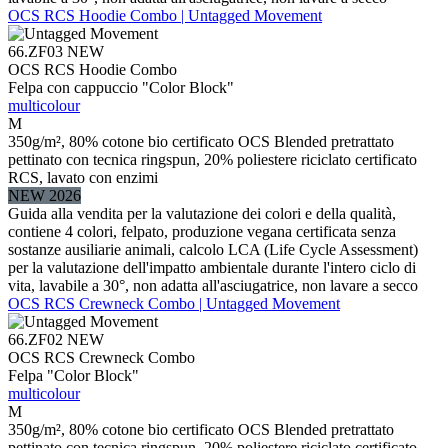
OCS RCS Hoodie Combo | Untagged Movement
66.ZF03
NEW
OCS RCS Hoodie Combo
Felpa con cappuccio "Color Block"
multicolour
M
350g/m², 80% cotone bio certificato OCS Blended pretrattato
pettinato con tecnica ringspun, 20% poliestere riciclato certificato
RCS, lavato con enzimi
NEW 2026
Guida alla vendita per la valutazione dei colori e della qualità,
contiene 4 colori, felpato, produzione vegana certificata senza
sostanze ausiliarie animali, calcolo LCA (Life Cycle Assessment)
per la valutazione dell'impatto ambientale durante l'intero ciclo di
vita, lavabile a 30°, non adatta all'asciugatrice, non lavare a secco
OCS RCS Crewneck Combo | Untagged Movement
66.ZF02
NEW
OCS RCS Crewneck Combo
Felpa "Color Block"
multicolour
M
350g/m², 80% cotone bio certificato OCS Blended pretrattato
pettinato con tecnica ringspun, 20% poliestere riciclato certificato