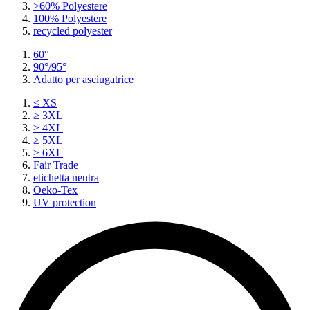
>60% Polyestere
100% Polyestere
recycled polyester
60°
90°/95°
Adatto per asciugatrice
≤ XS
≥ 3XL
≥ 4XL
≥ 5XL
≥ 6XL
Fair Trade
etichetta neutra
Oeko-Tex
UV protection