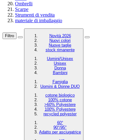
Ombrelli
Scarpe
Strumenti di vendita
materiale di imballaggio
Filtro
Novità 2026
Nuovi colori
Nuove taglie
stock rimanente
Uomini/Unisex
Unisex
Donna
Bambini
Famiglia
Uomini & Donne DUO
cotone biologico
100% cotone
>60% Polyestere
100% Polyestere
recycled polyester
60°
90°/95°
Adatto per asciugatrice