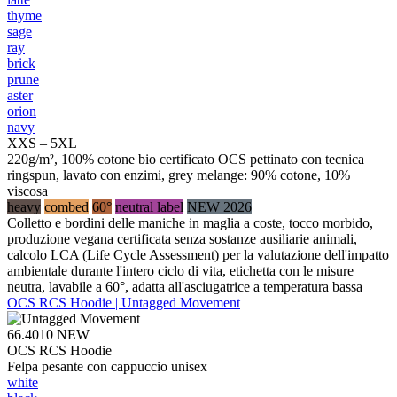
thyme
sage
ray
brick
prune
aster
orion
navy
XXS – 5XL
220g/m², 100% cotone bio certificato OCS pettinato con tecnica
ringspun, lavato con enzimi, grey melange: 90% cotone, 10%
viscosa
heavy
combed
60°
neutral label
NEW 2026
Colletto e bordini delle maniche in maglia a coste, tocco morbido,
produzione vegana certificata senza sostanze ausiliarie animali,
calcolo LCA (Life Cycle Assessment) per la valutazione dell'impatto
ambientale durante l'intero ciclo di vita, etichetta con le misure
neutra, lavabile a 60°, adatta all'asciugatrice a temperatura bassa
OCS RCS Hoodie | Untagged Movement
66.4010
NEW
OCS RCS Hoodie
Felpa pesante con cappuccio unisex
white