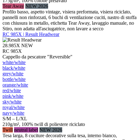
175g/m², 100% cotone prelavato
Tear Away
NEW 2026
Profilo basso, aspetto vintage, visiera preformata, visiera riciclato,
pannelli non rinforzati, 6 buchi di ventilazione cuciti, nastro di stoffa
con chiusura in metallo, etichetta Tear Away, lavaggio manuale, no
Stiro, non adatta all'asciugatrice, non lavare a secco
RC 985X | Result Headwear
28.985X
NEW
RC 985X
Cappello da pescatore "Reversible"
white/​white
black/​white
grey/​white
bottle/​white
orange/​white
red/​white
pink/​white
sky/​white
royal/​white
navy/​white
S/M – L/XL
210g/m², 100% twill di poliestere riciclato
Twill
neutral label
NEW 2026
Tesa larga, 8 cuciture decorative sulla tesa, interno bianco,