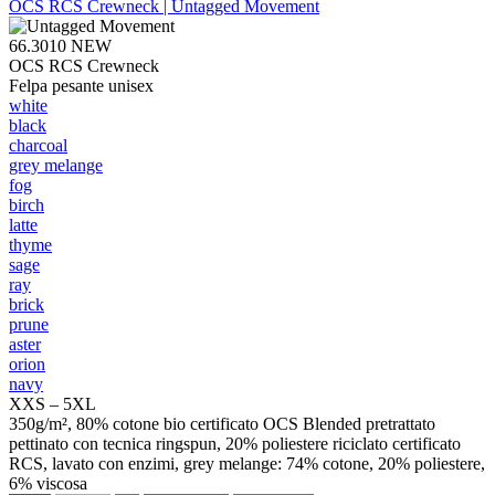
OCS RCS Crewneck | Untagged Movement
66.3010
NEW
OCS RCS Crewneck
Felpa pesante unisex
white
black
charcoal
grey melange
fog
birch
latte
thyme
sage
ray
brick
prune
aster
orion
navy
XXS – 5XL
350g/m², 80% cotone bio certificato OCS Blended pretrattato
pettinato con tecnica ringspun, 20% poliestere riciclato certificato
RCS, lavato con enzimi, grey melange: 74% cotone, 20% poliestere,
6% viscosa