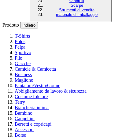
Ombrelli
Scarpe
Strumenti di vendita
materiale di imballaggio
Prodotto
indietro
T-Shirts
Polos
Felpa
Sportivo
Pile
Giacche
Camicie & Camicetta
Business
Maglione
Pantaloni/Vestiti/Gonne
Abbigliamento da lavoro & sicurezza
Costume folclore
Terry
Biancheria intima
Bambino
Cappellini
Berretti e copricapi
Accessori
Borse