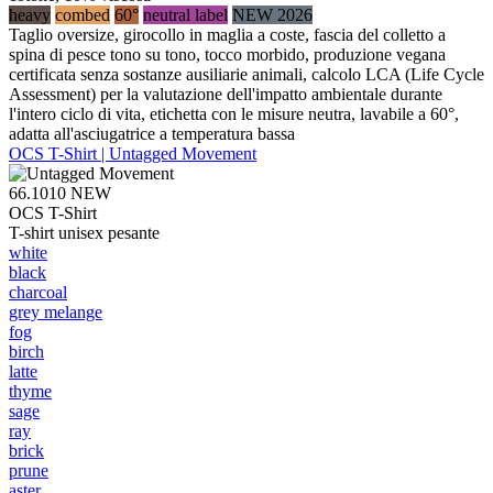
heavy
combed
60°
neutral label
NEW 2026
Taglio oversize, girocollo in maglia a coste, fascia del colletto a
spina di pesce tono su tono, tocco morbido, produzione vegana
certificata senza sostanze ausiliarie animali, calcolo LCA (Life Cycle
Assessment) per la valutazione dell'impatto ambientale durante
l'intero ciclo di vita, etichetta con le misure neutra, lavabile a 60°,
adatta all'asciugatrice a temperatura bassa
OCS T-Shirt | Untagged Movement
66.1010
NEW
OCS T-Shirt
T-shirt unisex pesante
white
black
charcoal
grey melange
fog
birch
latte
thyme
sage
ray
brick
prune
aster