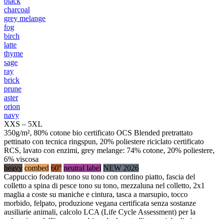
black
charcoal
grey melange
fog
birch
latte
thyme
sage
ray
brick
prune
aster
orion
navy
XXS – 5XL
350g/m², 80% cotone bio certificato OCS Blended pretrattato
pettinato con tecnica ringspun, 20% poliestere riciclato certificato
RCS, lavato con enzimi, grey melange: 74% cotone, 20% poliestere,
6% viscosa
heavy
combed
60°
neutral label
NEW 2026
Cappuccio foderato tono su tono con cordino piatto, fascia del
colletto a spina di pesce tono su tono, mezzaluna nel colletto, 2x1
maglia a coste su maniche e cintura, tasca a marsupio, tocco
morbido, felpato, produzione vegana certificata senza sostanze
ausiliarie animali, calcolo LCA (Life Cycle Assessment) per la