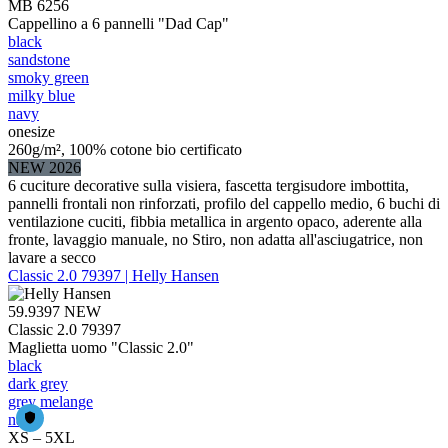
MB 6256
Cappellino a 6 pannelli "Dad Cap"
black
sandstone
smoky green
milky blue
navy
onesize
260g/m², 100% cotone bio certificato
NEW 2026
6 cuciture decorative sulla visiera, fascetta tergisudore imbottita,
pannelli frontali non rinforzati, profilo del cappello medio, 6 buchi di
ventilazione cuciti, fibbia metallica in argento opaco, aderente alla
fronte, lavaggio manuale, no Stiro, non adatta all'asciugatrice, non
lavare a secco
Classic 2.0 79397 | Helly Hansen
59.9397
NEW
Classic 2.0 79397
Maglietta uomo "Classic 2.0"
black
dark grey
grey melange
navy
XS – 5XL