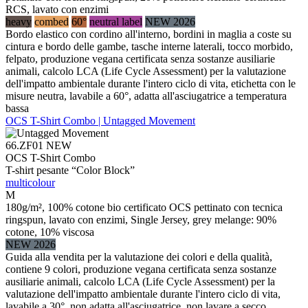
RCS, lavato con enzimi
heavy
combed
60°
neutral label
NEW 2026
Bordo elastico con cordino all'interno, bordini in maglia a coste su
cintura e bordo delle gambe, tasche interne laterali, tocco morbido,
felpato, produzione vegana certificata senza sostanze ausiliarie
animali, calcolo LCA (Life Cycle Assessment) per la valutazione
dell'impatto ambientale durante l'intero ciclo di vita, etichetta con le
misure neutra, lavabile a 60°, adatta all'asciugatrice a temperatura
bassa
OCS T-Shirt Combo | Untagged Movement
66.ZF01
NEW
OCS T-Shirt Combo
T-shirt pesante “Color Block”
multicolour
M
180g/m², 100% cotone bio certificato OCS pettinato con tecnica
ringspun, lavato con enzimi, Single Jersey, grey melange: 90%
cotone, 10% viscosa
NEW 2026
Guida alla vendita per la valutazione dei colori e della qualità,
contiene 9 colori, produzione vegana certificata senza sostanze
ausiliarie animali, calcolo LCA (Life Cycle Assessment) per la
valutazione dell'impatto ambientale durante l'intero ciclo di vita,
lavabile a 30°, non adatta all'asciugatrice, non lavare a secco