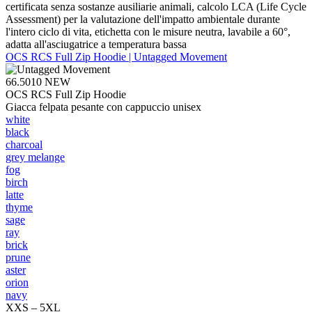
certificata senza sostanze ausiliarie animali, calcolo LCA (Life Cycle
Assessment) per la valutazione dell'impatto ambientale durante
l'intero ciclo di vita, etichetta con le misure neutra, lavabile a 60°,
adatta all'asciugatrice a temperatura bassa
OCS RCS Full Zip Hoodie | Untagged Movement
66.5010
NEW
OCS RCS Full Zip Hoodie
Giacca felpata pesante con cappuccio unisex
white
black
charcoal
grey melange
fog
birch
latte
thyme
sage
ray
brick
prune
aster
orion
navy
XXS – 5XL