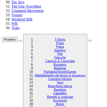
Tee Jays
The One Towelling
Untagged Movement
Vossen
Westford Mill
WK
Yoko
Prodotto
T-Shirts
Polos
Felpa
Sportivo
Pile
Giacche
Camicie & Camicetta
Business
Maglione
Pantaloni/Vestiti/Gonne
Abbigliamento da lavoro & sicurezza
Costume folclore
Terry
Biancheria intima
Bambino
Cappellini
Berretti e copricapi
Accessori
Borse