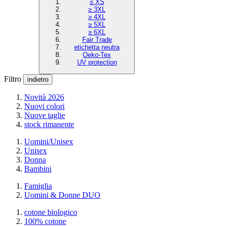
≤ XS
≥ 3XL
≥ 4XL
≥ 5XL
≥ 6XL
Fair Trade
etichetta neutra
Oeko-Tex
UV protection
Filtro
indietro
Novità 2026
Nuovi colori
Nuove taglie
stock rimanente
Uomini/Unisex
Unisex
Donna
Bambini
Famiglia
Uomini & Donne DUO
cotone biologico
100% cotone