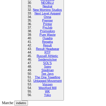
NEOBLU
Neutral
New Morning Studios
Next Level Apparel
Onna
Premier
Printer
ProJob
Promodoro
Pure Waste
Quadra
Regatta
Result
Result Headwear
RTP
Russell Athletic
Seidensticker
SOL'S
Spiro
Stedman
Tee Jays
The One Towelling
Untagged Movement
Vossen
Westford Mill
WK
Yoko
Marche
indietro