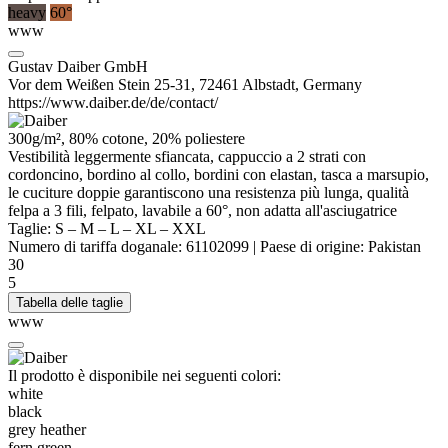
heavy
60°
www
Gustav Daiber GmbH
Vor dem Weißen Stein 25-31, 72461 Albstadt, Germany
https://www.daiber.de/de/contact/
300g/m², 80% cotone, 20%
poliestere
Vestibilità leggermente sfiancata, cappuccio a 2 strati con
cordoncino, bordino al collo, bordini con
elastan
,
tasca a marsupio
,
le cuciture doppie garantiscono una resistenza più lunga, qualità
felpa a 3 fili, felpato, lavabile a 60°, non adatta all'asciugatrice
Taglie:
S
–
M
–
L
–
XL
–
XXL
Numero di tariffa doganale:
61102099
|
Paese di origine:
Pakistan
30
5
Tabella delle taglie
www
Il prodotto è disponibile nei seguenti colori:
white
black
grey heather
fern green