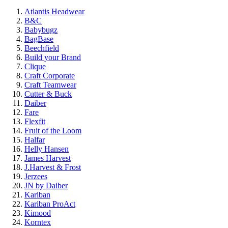
Atlantis Headwear
B&C
Babybugz
BagBase
Beechfield
Build your Brand
Clique
Craft Corporate
Craft Teamwear
Cutter & Buck
Daiber
Fare
Flexfit
Fruit of the Loom
Halfar
Helly Hansen
James Harvest
J.Harvest & Frost
Jerzees
JN by Daiber
Kariban
Kariban ProAct
Kimood
Korntex