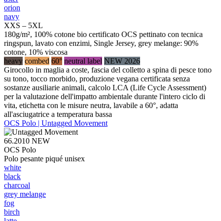
orion
navy
XXS – 5XL
180g/m², 100% cotone bio certificato OCS pettinato con tecnica
ringspun, lavato con enzimi, Single Jersey, grey melange: 90%
cotone, 10% viscosa
heavy
combed
60°
neutral label
NEW 2026
Girocollo in maglia a coste, fascia del colletto a spina di pesce tono
su tono, tocco morbido, produzione vegana certificata senza
sostanze ausiliarie animali, calcolo LCA (Life Cycle Assessment)
per la valutazione dell'impatto ambientale durante l'intero ciclo di
vita, etichetta con le misure neutra, lavabile a 60°, adatta
all'asciugatrice a temperatura bassa
OCS Polo | Untagged Movement
66.2010
NEW
OCS Polo
Polo pesante piqué unisex
white
black
charcoal
grey melange
fog
birch
latte