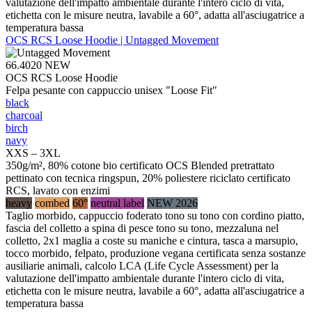
valutazione dell'impatto ambientale durante l'intero ciclo di vita,
etichetta con le misure neutra, lavabile a 60°, adatta all'asciugatrice a
temperatura bassa
OCS RCS Loose Hoodie | Untagged Movement
66.4020
NEW
OCS RCS Loose Hoodie
Felpa pesante con cappuccio unisex "Loose Fit"
black
charcoal
birch
navy
XXS – 3XL
350g/m², 80% cotone bio certificato OCS Blended pretrattato
pettinato con tecnica ringspun, 20% poliestere riciclato certificato
RCS, lavato con enzimi
heavy
combed
60°
neutral label
NEW 2026
Taglio morbido, cappuccio foderato tono su tono con cordino piatto,
fascia del colletto a spina di pesce tono su tono, mezzaluna nel
colletto, 2x1 maglia a coste su maniche e cintura, tasca a marsupio,
tocco morbido, felpato, produzione vegana certificata senza sostanze
ausiliarie animali, calcolo LCA (Life Cycle Assessment) per la
valutazione dell'impatto ambientale durante l'intero ciclo di vita,
etichetta con le misure neutra, lavabile a 60°, adatta all'asciugatrice a
temperatura bassa