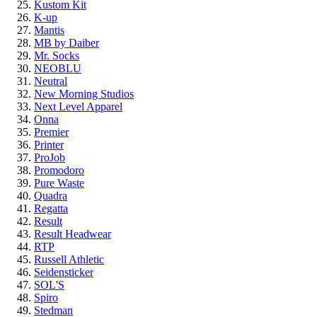
Kustom Kit
K-up
Mantis
MB by Daiber
Mr. Socks
NEOBLU
Neutral
New Morning Studios
Next Level Apparel
Onna
Premier
Printer
ProJob
Promodoro
Pure Waste
Quadra
Regatta
Result
Result Headwear
RTP
Russell Athletic
Seidensticker
SOL'S
Spiro
Stedman