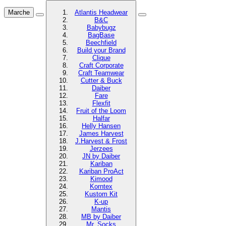
Marche
Atlantis Headwear
B&C
Babybugz
BagBase
Beechfield
Build your Brand
Clique
Craft Corporate
Craft Teamwear
Cutter & Buck
Daiber
Fare
Flexfit
Fruit of the Loom
Halfar
Helly Hansen
James Harvest
J.Harvest & Frost
Jerzees
JN by Daiber
Kariban
Kariban ProAct
Kimood
Korntex
Kustom Kit
K-up
Mantis
MB by Daiber
Mr. Socks