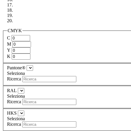
CMYK
C
M
Y
K
Pantone®
Seleziona
Ricerca
RAL
Seleziona
Ricerca
HKS
Seleziona
Ricerca