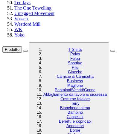
Tee Jays
The One Towelling
Untagged Movement
Vossen
Westford Mill
WK
Yoko
Prodotto
T-Shirts
Polos
Felpa
Sportivo
Pile
Giacche
Camicie & Camicetta
Business
Maglione
Pantaloni/Vestiti/Gonne
Abbigliamento da lavoro & sicurezza
Costume folclore
Terry
Biancheria intima
Bambino
Cappellini
Berretti e copricapi
Accessori
Borse