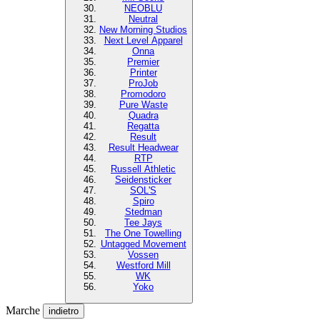
NEOBLU
Neutral
New Morning Studios
Next Level Apparel
Onna
Premier
Printer
ProJob
Promodoro
Pure Waste
Quadra
Regatta
Result
Result Headwear
RTP
Russell Athletic
Seidensticker
SOL'S
Spiro
Stedman
Tee Jays
The One Towelling
Untagged Movement
Vossen
Westford Mill
WK
Yoko
Marche
indietro