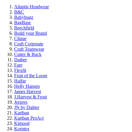
Atlantis Headwear
B&C
Babybugz
BagBase
Beechfield
Build your Brand
Clique
Craft Corporate
Craft Teamwear
Cutter & Buck
Daiber
Fare
Flexfit
Fruit of the Loom
Halfar
Helly Hansen
James Harvest
J.Harvest & Frost
Jerzees
JN by Daiber
Kariban
Kariban ProAct
Kimood
Korntex