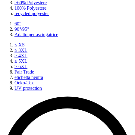
>60% Polyestere
100% Polyestere
recycled polyester
60°
90°/95°
Adatto per asciugatrice
≤ XS
≥ 3XL
≥ 4XL
≥ 5XL
≥ 6XL
Fair Trade
etichetta neutra
Oeko-Tex
UV protection