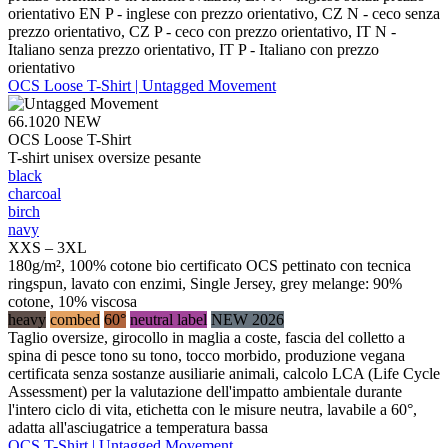
orientativo EN P - inglese con prezzo orientativo, CZ N - ceco senza
prezzo orientativo, CZ P - ceco con prezzo orientativo, IT N -
Italiano senza prezzo orientativo, IT P - Italiano con prezzo
orientativo
OCS Loose T-Shirt | Untagged Movement
66.1020
NEW
OCS Loose T-Shirt
T-shirt unisex oversize pesante
black
charcoal
birch
navy
XXS – 3XL
180g/m², 100% cotone bio certificato OCS pettinato con tecnica
ringspun, lavato con enzimi, Single Jersey, grey melange: 90%
cotone, 10% viscosa
heavy
combed
60°
neutral label
NEW 2026
Taglio oversize, girocollo in maglia a coste, fascia del colletto a
spina di pesce tono su tono, tocco morbido, produzione vegana
certificata senza sostanze ausiliarie animali, calcolo LCA (Life Cycle
Assessment) per la valutazione dell'impatto ambientale durante
l'intero ciclo di vita, etichetta con le misure neutra, lavabile a 60°,
adatta all'asciugatrice a temperatura bassa
OCS T-Shirt | Untagged Movement