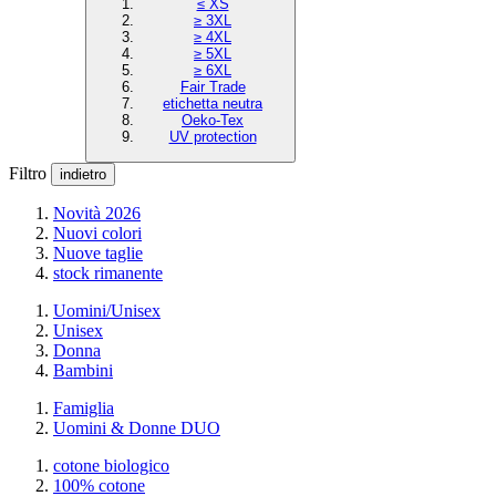
≤ XS
≥ 3XL
≥ 4XL
≥ 5XL
≥ 6XL
Fair Trade
etichetta neutra
Oeko-Tex
UV protection
Filtro
indietro
Novità 2026
Nuovi colori
Nuove taglie
stock rimanente
Uomini/Unisex
Unisex
Donna
Bambini
Famiglia
Uomini & Donne DUO
cotone biologico
100% cotone