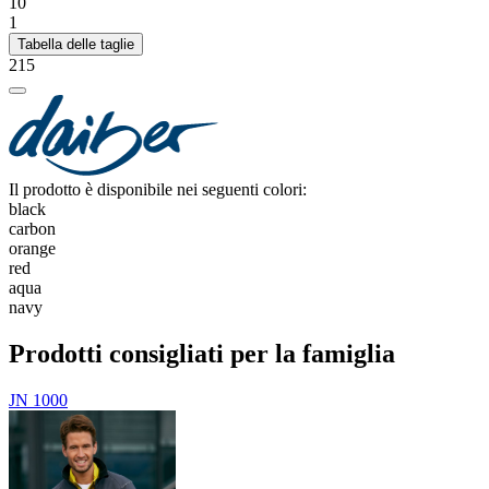
10
1
Tabella delle taglie
215
Il prodotto è disponibile nei seguenti colori:
black
carbon
orange
red
aqua
navy
Prodotti consigliati per la famiglia
JN 1000