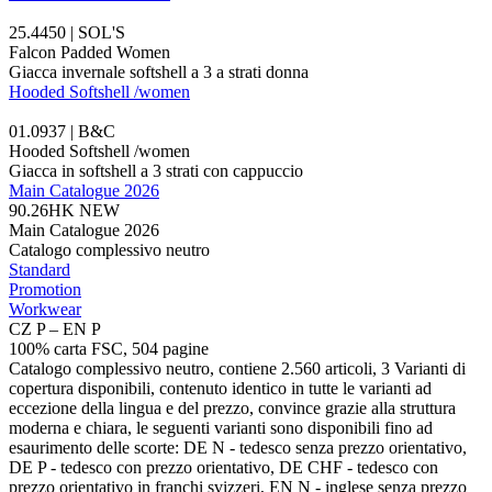
25.4450 | SOL'S
Falcon Padded Women
Giacca invernale softshell a 3 a strati donna
Hooded Softshell /women
01.0937 | B&C
Hooded Softshell /women
Giacca in softshell a 3 strati con cappuccio
Main Catalogue 2026
90.26HK
NEW
Main Catalogue 2026
Catalogo complessivo neutro
Standard
Promotion
Workwear
CZ P – EN P
100% carta FSC, 504 pagine
Catalogo complessivo neutro, contiene 2.560 articoli, 3 Varianti di
copertura disponibili, contenuto identico in tutte le varianti ad
eccezione della lingua e del prezzo, convince grazie alla struttura
moderna e chiara, le seguenti varianti sono disponibili fino ad
esaurimento delle scorte: DE N - tedesco senza prezzo orientativo,
DE P - tedesco con prezzo orientativo, DE CHF - tedesco con
prezzo orientativo in franchi svizzeri, EN N - inglese senza prezzo