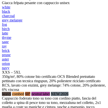
Giacca felpata pesante con cappuccio unisex
white
black
charcoal
grey melange
fog
birch
latte
thyme
sage
ray
brick
prune
aster
orion
navy
XXS – 5XL
350g/m², 80% cotone bio certificato OCS Blended pretrattato
pettinato con tecnica ringspun, 20% poliestere riciclato certificato
RCS, lavato con enzimi, grey melange: 74% cotone, 20% poliestere,
6% viscosa
heavy
combed
60°
neutral label
NEW 2026
Cappuccio foderato tono su tono con cordino piatto, fascia del
colletto a spina di pesce tono su tono, mezzaluna nel colletto, 2x1
maglia a coste su maniche e cintura, tasche a marsupio, tocco