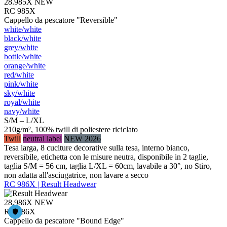
28.985X
NEW
RC 985X
Cappello da pescatore "Reversible"
white/​white
black/​white
grey/​white
bottle/​white
orange/​white
red/​white
pink/​white
sky/​white
royal/​white
navy/​white
S/M – L/XL
210g/m², 100% twill di poliestere riciclato
Twill
neutral label
NEW 2026
Tesa larga, 8 cuciture decorative sulla tesa, interno bianco,
reversibile, etichetta con le misure neutra, disponibile in 2 taglie,
taglia S/M = 56 cm, taglia L/XL = 60cm, lavabile a 30°, no Stiro,
non adatta all'asciugatrice, non lavare a secco
RC 986X | Result Headwear
28.986X
NEW
RC 986X
Cappello da pescatore "Bound Edge"