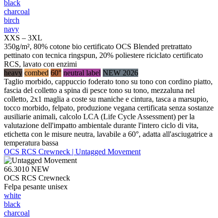
black
charcoal
birch
navy
XXS – 3XL
350g/m², 80% cotone bio certificato OCS Blended pretrattato
pettinato con tecnica ringspun, 20% poliestere riciclato certificato
RCS, lavato con enzimi
heavy
combed
60°
neutral label
NEW 2026
Taglio morbido, cappuccio foderato tono su tono con cordino piatto,
fascia del colletto a spina di pesce tono su tono, mezzaluna nel
colletto, 2x1 maglia a coste su maniche e cintura, tasca a marsupio,
tocco morbido, felpato, produzione vegana certificata senza sostanze
ausiliarie animali, calcolo LCA (Life Cycle Assessment) per la
valutazione dell'impatto ambientale durante l'intero ciclo di vita,
etichetta con le misure neutra, lavabile a 60°, adatta all'asciugatrice a
temperatura bassa
OCS RCS Crewneck | Untagged Movement
66.3010
NEW
OCS RCS Crewneck
Felpa pesante unisex
white
black
charcoal