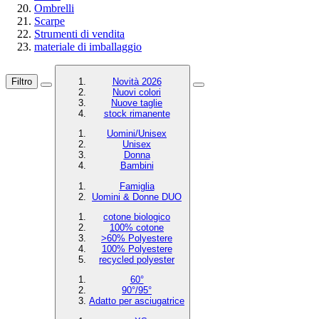
Ombrelli
Scarpe
Strumenti di vendita
materiale di imballaggio
Filtro
Novità 2026
Nuovi colori
Nuove taglie
stock rimanente
Uomini/Unisex
Unisex
Donna
Bambini
Famiglia
Uomini & Donne DUO
cotone biologico
100% cotone
>60% Polyestere
100% Polyestere
recycled polyester
60°
90°/95°
Adatto per asciugatrice