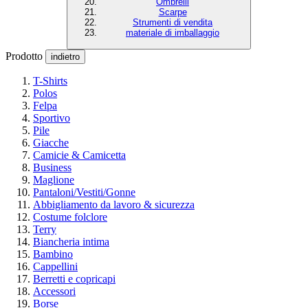
Ombrelli
Scarpe
Strumenti di vendita
materiale di imballaggio
Prodotto
indietro
T-Shirts
Polos
Felpa
Sportivo
Pile
Giacche
Camicie & Camicetta
Business
Maglione
Pantaloni/Vestiti/Gonne
Abbigliamento da lavoro & sicurezza
Costume folclore
Terry
Biancheria intima
Bambino
Cappellini
Berretti e copricapi
Accessori
Borse