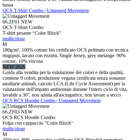
bassa
OCS T-Shirt Combo | Untagged Movement
66.ZF01
NEW
OCS T-Shirt Combo
T-shirt pesante “Color Block”
multicolour
M
180g/m², 100% cotone bio certificato OCS pettinato con tecnica
ringspun, lavato con enzimi, Single Jersey, grey melange: 90%
cotone, 10% viscosa
NEW 2026
Guida alla vendita per la valutazione dei colori e della qualità,
contiene 9 colori, produzione vegana certificata senza sostanze
ausiliarie animali, calcolo LCA (Life Cycle Assessment) per la
valutazione dell'impatto ambientale durante l'intero ciclo di vita,
lavabile a 30°, non adatta all'asciugatrice, non lavare a secco
OCS RCS Hoodie Combo | Untagged Movement
66.ZF03
NEW
OCS RCS Hoodie Combo
Felpa con cappuccio "Color Block"
multicolour
M
350g/m², 80% cotone bio certificato OCS Blended pretrattato