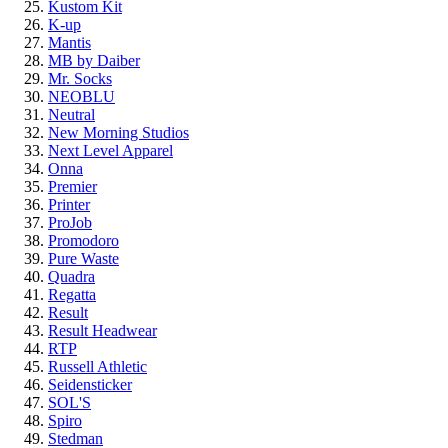
Kustom Kit
K-up
Mantis
MB by Daiber
Mr. Socks
NEOBLU
Neutral
New Morning Studios
Next Level Apparel
Onna
Premier
Printer
ProJob
Promodoro
Pure Waste
Quadra
Regatta
Result
Result Headwear
RTP
Russell Athletic
Seidensticker
SOL'S
Spiro
Stedman