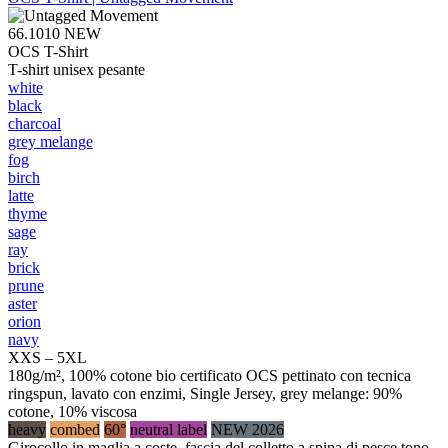
66.1010
NEW
OCS T-Shirt
T-shirt unisex pesante
white
black
charcoal
grey melange
fog
birch
latte
thyme
sage
ray
brick
prune
aster
orion
navy
XXS – 5XL
180g/m², 100% cotone bio certificato OCS pettinato con tecnica
ringspun, lavato con enzimi, Single Jersey, grey melange: 90%
cotone, 10% viscosa
heavy
combed
60°
neutral label
NEW 2026
Girocollo in maglia a coste, fascia del colletto a spina di pesce tono