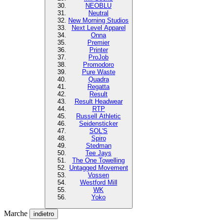
NEOBLU
Neutral
New Morning Studios
Next Level Apparel
Onna
Premier
Printer
ProJob
Promodoro
Pure Waste
Quadra
Regatta
Result
Result Headwear
RTP
Russell Athletic
Seidensticker
SOL'S
Spiro
Stedman
Tee Jays
The One Towelling
Untagged Movement
Vossen
Westford Mill
WK
Yoko
Marche
indietro