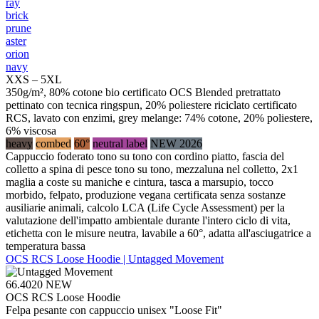
ray
brick
prune
aster
orion
navy
XXS – 5XL
350g/m², 80% cotone bio certificato OCS Blended pretrattato
pettinato con tecnica ringspun, 20% poliestere riciclato certificato
RCS, lavato con enzimi, grey melange: 74% cotone, 20% poliestere,
6% viscosa
heavy
combed
60°
neutral label
NEW 2026
Cappuccio foderato tono su tono con cordino piatto, fascia del
colletto a spina di pesce tono su tono, mezzaluna nel colletto, 2x1
maglia a coste su maniche e cintura, tasca a marsupio, tocco
morbido, felpato, produzione vegana certificata senza sostanze
ausiliarie animali, calcolo LCA (Life Cycle Assessment) per la
valutazione dell'impatto ambientale durante l'intero ciclo di vita,
etichetta con le misure neutra, lavabile a 60°, adatta all'asciugatrice a
temperatura bassa
OCS RCS Loose Hoodie | Untagged Movement
66.4020
NEW
OCS RCS Loose Hoodie
Felpa pesante con cappuccio unisex "Loose Fit"