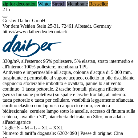
zip for decoration
Winter
Stretch
Membrane
Bestseller
215
Gustav Daiber GmbH
Vor dem Weißen Stein 25-31, 72461 Albstadt, Germany
https://www.daiber.de/de/contact/
330g/m², all'esterno: 95%
poliestere
, 5%
elastan
, strato intermedio e
all'interno: 100%
poliestere
,
membrana TPU
Antivento e
impermeabile
all'acqua, colonna d'acqua di 5.000 mm,
traspirante e permeabile al vapore acqueo, colletto in pile riscaldante,
cappuccio sfoderabile imbottito e ovattato, pannello antivento
continuo, 1 tasca pettorale, 2 tasche frontali,
pistagna
riflettente
(senza funzione protettiva) su spalle e tasche frontali, all'interno:
tasca pettorale e tasca per cellulare, vestibilità leggermente sfiancata,
cordino elastico con tappo su cappuccio e orlo, cerniera
bidirezionale, cerniere lampo sotto le ascelle, accesso di finitura sulla
schiena, lavabile a 30°, biancheria delicata, no Stiro, non adatta
all'asciugatrice
Taglie:
S
–
M
–
L
–
XL
–
XXL
Numero di tariffa doganale:
62024090
|
Paese di origine:
Cina