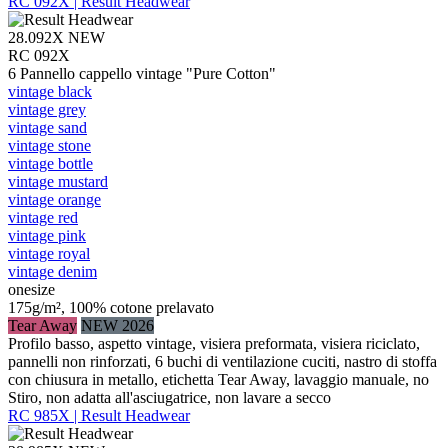
RC 092X | Result Headwear
28.092X
NEW
RC 092X
6 Pannello cappello vintage "Pure Cotton"
vintage black
vintage grey
vintage sand
vintage stone
vintage bottle
vintage mustard
vintage orange
vintage red
vintage pink
vintage royal
vintage denim
onesize
175g/m², 100% cotone prelavato
Tear Away
NEW 2026
Profilo basso, aspetto vintage, visiera preformata, visiera riciclato,
pannelli non rinforzati, 6 buchi di ventilazione cuciti, nastro di stoffa
con chiusura in metallo, etichetta Tear Away, lavaggio manuale, no
Stiro, non adatta all'asciugatrice, non lavare a secco
RC 985X | Result Headwear