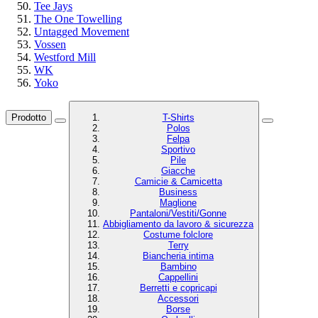
Tee Jays
The One Towelling
Untagged Movement
Vossen
Westford Mill
WK
Yoko
Prodotto
T-Shirts
Polos
Felpa
Sportivo
Pile
Giacche
Camicie & Camicetta
Business
Maglione
Pantaloni/Vestiti/Gonne
Abbigliamento da lavoro & sicurezza
Costume folclore
Terry
Biancheria intima
Bambino
Cappellini
Berretti e copricapi
Accessori
Borse