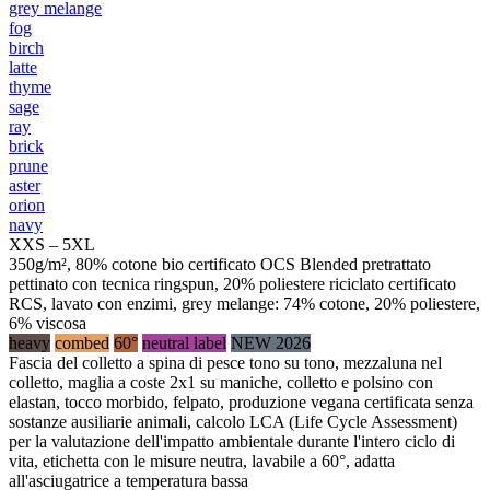
grey melange
fog
birch
latte
thyme
sage
ray
brick
prune
aster
orion
navy
XXS – 5XL
350g/m², 80% cotone bio certificato OCS Blended pretrattato
pettinato con tecnica ringspun, 20% poliestere riciclato certificato
RCS, lavato con enzimi, grey melange: 74% cotone, 20% poliestere,
6% viscosa
heavy
combed
60°
neutral label
NEW 2026
Fascia del colletto a spina di pesce tono su tono, mezzaluna nel
colletto, maglia a coste 2x1 su maniche, colletto e polsino con
elastan, tocco morbido, felpato, produzione vegana certificata senza
sostanze ausiliarie animali, calcolo LCA (Life Cycle Assessment)
per la valutazione dell'impatto ambientale durante l'intero ciclo di
vita, etichetta con le misure neutra, lavabile a 60°, adatta
all'asciugatrice a temperatura bassa