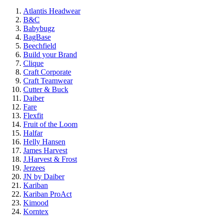
Atlantis Headwear
B&C
Babybugz
BagBase
Beechfield
Build your Brand
Clique
Craft Corporate
Craft Teamwear
Cutter & Buck
Daiber
Fare
Flexfit
Fruit of the Loom
Halfar
Helly Hansen
James Harvest
J.Harvest & Frost
Jerzees
JN by Daiber
Kariban
Kariban ProAct
Kimood
Korntex