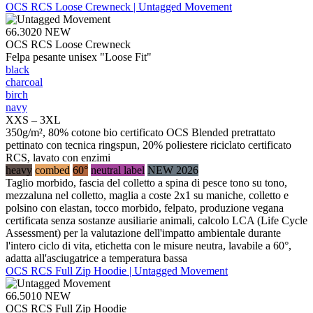
OCS RCS Loose Crewneck | Untagged Movement
66.3020
NEW
OCS RCS Loose Crewneck
Felpa pesante unisex "Loose Fit"
black
charcoal
birch
navy
XXS – 3XL
350g/m², 80% cotone bio certificato OCS Blended pretrattato
pettinato con tecnica ringspun, 20% poliestere riciclato certificato
RCS, lavato con enzimi
heavy
combed
60°
neutral label
NEW 2026
Taglio morbido, fascia del colletto a spina di pesce tono su tono,
mezzaluna nel colletto, maglia a coste 2x1 su maniche, colletto e
polsino con elastan, tocco morbido, felpato, produzione vegana
certificata senza sostanze ausiliarie animali, calcolo LCA (Life Cycle
Assessment) per la valutazione dell'impatto ambientale durante
l'intero ciclo di vita, etichetta con le misure neutra, lavabile a 60°,
adatta all'asciugatrice a temperatura bassa
OCS RCS Full Zip Hoodie | Untagged Movement
66.5010
NEW
OCS RCS Full Zip Hoodie