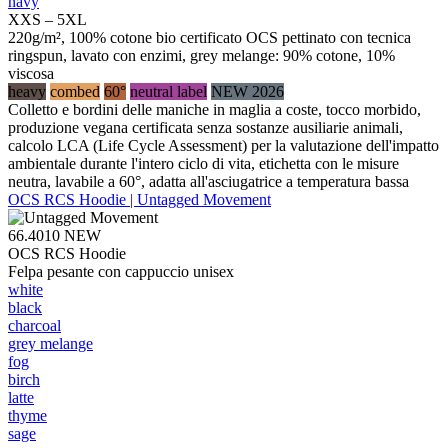
navy
XXS – 5XL
220g/m², 100% cotone bio certificato OCS pettinato con tecnica
ringspun, lavato con enzimi, grey melange: 90% cotone, 10%
viscosa
heavy
combed
60°
neutral label
NEW 2026
Colletto e bordini delle maniche in maglia a coste, tocco morbido,
produzione vegana certificata senza sostanze ausiliarie animali,
calcolo LCA (Life Cycle Assessment) per la valutazione dell'impatto
ambientale durante l'intero ciclo di vita, etichetta con le misure
neutra, lavabile a 60°, adatta all'asciugatrice a temperatura bassa
OCS RCS Hoodie | Untagged Movement
66.4010
NEW
OCS RCS Hoodie
Felpa pesante con cappuccio unisex
white
black
charcoal
grey melange
fog
birch
latte
thyme
sage