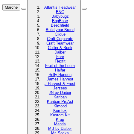
Marche
Atlantis Headwear
B&C
Babybugz
BagBase
Beechfield
Build your Brand
Clique
Craft Corporate
Craft Teamwear
Cutter & Buck
Daiber
Fare
Flexfit
Fruit of the Loom
Halfar
Helly Hansen
James Harvest
J.Harvest & Frost
Jerzees
JN by Daiber
Kariban
Kariban ProAct
Kimood
Korntex
Kustom Kit
K-up
Mantis
MB by Daiber
Mr. Socks