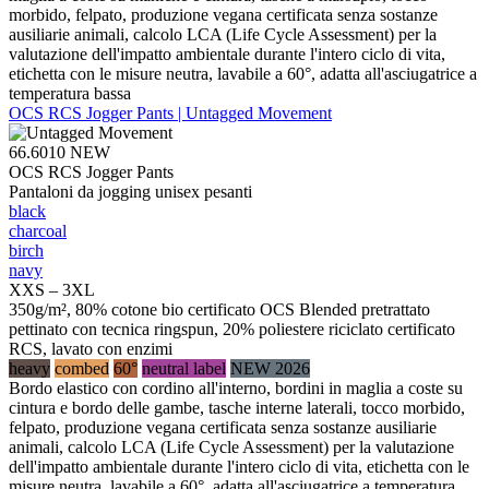
morbido, felpato, produzione vegana certificata senza sostanze
ausiliarie animali, calcolo LCA (Life Cycle Assessment) per la
valutazione dell'impatto ambientale durante l'intero ciclo di vita,
etichetta con le misure neutra, lavabile a 60°, adatta all'asciugatrice a
temperatura bassa
OCS RCS Jogger Pants | Untagged Movement
66.6010
NEW
OCS RCS Jogger Pants
Pantaloni da jogging unisex pesanti
black
charcoal
birch
navy
XXS – 3XL
350g/m², 80% cotone bio certificato OCS Blended pretrattato
pettinato con tecnica ringspun, 20% poliestere riciclato certificato
RCS, lavato con enzimi
heavy
combed
60°
neutral label
NEW 2026
Bordo elastico con cordino all'interno, bordini in maglia a coste su
cintura e bordo delle gambe, tasche interne laterali, tocco morbido,
felpato, produzione vegana certificata senza sostanze ausiliarie
animali, calcolo LCA (Life Cycle Assessment) per la valutazione
dell'impatto ambientale durante l'intero ciclo di vita, etichetta con le
misure neutra, lavabile a 60°, adatta all'asciugatrice a temperatura