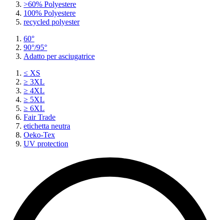
>60% Polyestere
100% Polyestere
recycled polyester
60°
90°/95°
Adatto per asciugatrice
≤ XS
≥ 3XL
≥ 4XL
≥ 5XL
≥ 6XL
Fair Trade
etichetta neutra
Oeko-Tex
UV protection