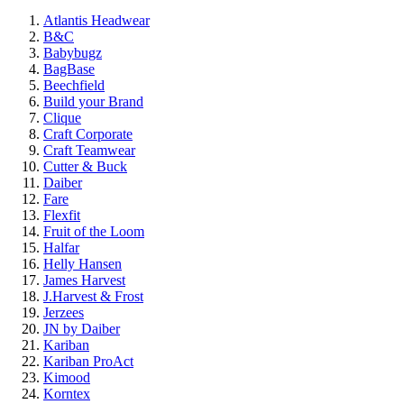
Atlantis Headwear
B&C
Babybugz
BagBase
Beechfield
Build your Brand
Clique
Craft Corporate
Craft Teamwear
Cutter & Buck
Daiber
Fare
Flexfit
Fruit of the Loom
Halfar
Helly Hansen
James Harvest
J.Harvest & Frost
Jerzees
JN by Daiber
Kariban
Kariban ProAct
Kimood
Korntex