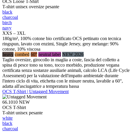
OCS Loose T-Shirt
T-shirt unisex oversize pesante
black
charcoal
birch
navy
XXS – 3XL
180g/m², 100% cotone bio certificato OCS pettinato con tecnica
ringspun, lavato con enzimi, Single Jersey, grey melange: 90%
cotone, 10% viscosa
heavy
combed
60°
neutral label
NEW 2026
Taglio oversize, girocollo in maglia a coste, fascia del colletto a
spina di pesce tono su tono, tocco morbido, produzione vegana
certificata senza sostanze ausiliarie animali, calcolo LCA (Life Cycle
Assessment) per la valutazione dell'impatto ambientale durante
l'intero ciclo di vita, etichetta con le misure neutra, lavabile a 60°,
adatta all'asciugatrice a temperatura bassa
OCS T-Shirt | Untagged Movement
66.1010
NEW
OCS T-Shirt
T-shirt unisex pesante
white
black
charcoal