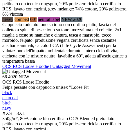
pettinato con tecnica ringspun, 20% poliestere riciclato certificato
RCS, lavato con enzimi, grey melange: 74% cotone, 20% poliestere,
6% viscosa
heavy
combed
60°
neutral label
NEW 2026
Cappuccio foderato tono su tono con cordino piatto, fascia del
colletto a spina di pesce tono su tono, mezzaluna nel colletto, 2x1
maglia a coste su maniche e cintura, tasca a marsupio, tocco
morbido, felpato, produzione vegana certificata senza sostanze
ausiliarie animali, calcolo LCA (Life Cycle Assessment) per la
valutazione dell'impatto ambientale durante l'intero ciclo di vita,
etichetta con le misure neutra, lavabile a 60°, adatta all'asciugatrice a
temperatura bassa
OCS RCS Loose Hoodie | Untagged Movement
66.4020
NEW
OCS RCS Loose Hoodie
Felpa pesante con cappuccio unisex "Loose Fit"
black
charcoal
birch
navy
XXS – 3XL
350g/m², 80% cotone bio certificato OCS Blended pretrattato
pettinato con tecnica ringspun, 20% poliestere riciclato certificato
RCS, lavato con enzimi