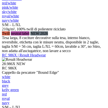
red/​white
pink/​white
sky/​white
royal/​white
navy/​white
S/M – L/XL
210g/m², 100% twill di poliestere riciclato
Twill
neutral label
NEW 2026
Tesa larga, 8 cuciture decorative sulla tesa, interno bianco,
reversibile, etichetta con le misure neutra, disponibile in 2 taglie,
taglia S/M = 56 cm, taglia L/XL = 60cm, lavabile a 30°, no Stiro,
non adatta all'asciugatrice, non lavare a secco
RC 986X | Result Headwear
28.986X
NEW
RC 986X
Cappello da pescatore "Bound Edge"
white
black
grey
kelly green
red
royal
navy
S/M – L/XL