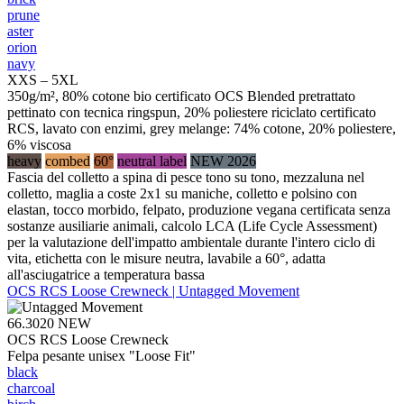
prune
aster
orion
navy
XXS – 5XL
350g/m², 80% cotone bio certificato OCS Blended pretrattato
pettinato con tecnica ringspun, 20% poliestere riciclato certificato
RCS, lavato con enzimi, grey melange: 74% cotone, 20% poliestere,
6% viscosa
heavy
combed
60°
neutral label
NEW 2026
Fascia del colletto a spina di pesce tono su tono, mezzaluna nel
colletto, maglia a coste 2x1 su maniche, colletto e polsino con
elastan, tocco morbido, felpato, produzione vegana certificata senza
sostanze ausiliarie animali, calcolo LCA (Life Cycle Assessment)
per la valutazione dell'impatto ambientale durante l'intero ciclo di
vita, etichetta con le misure neutra, lavabile a 60°, adatta
all'asciugatrice a temperatura bassa
OCS RCS Loose Crewneck | Untagged Movement
66.3020
NEW
OCS RCS Loose Crewneck
Felpa pesante unisex "Loose Fit"
black
charcoal