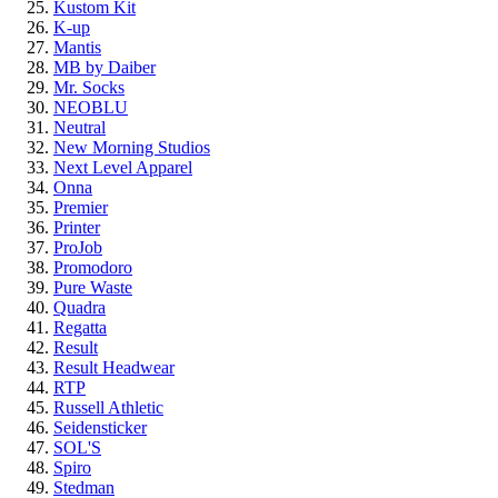
Kustom Kit
K-up
Mantis
MB by Daiber
Mr. Socks
NEOBLU
Neutral
New Morning Studios
Next Level Apparel
Onna
Premier
Printer
ProJob
Promodoro
Pure Waste
Quadra
Regatta
Result
Result Headwear
RTP
Russell Athletic
Seidensticker
SOL'S
Spiro
Stedman