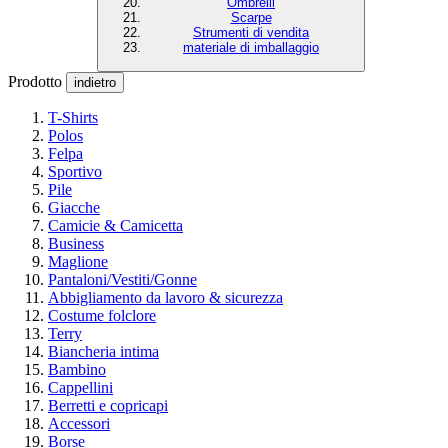
Ombrelli
Scarpe
Strumenti di vendita
materiale di imballaggio
Prodotto
indietro
T-Shirts
Polos
Felpa
Sportivo
Pile
Giacche
Camicie & Camicetta
Business
Maglione
Pantaloni/Vestiti/Gonne
Abbigliamento da lavoro & sicurezza
Costume folclore
Terry
Biancheria intima
Bambino
Cappellini
Berretti e copricapi
Accessori
Borse