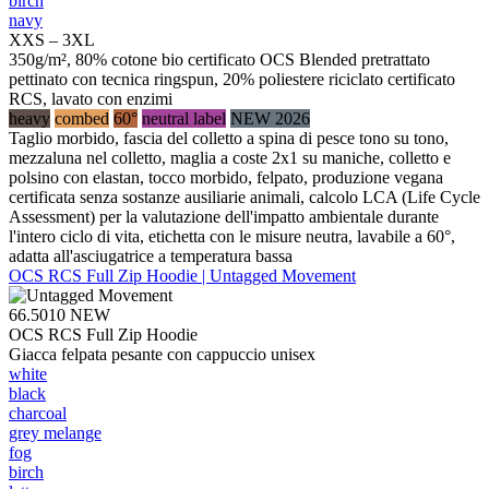
birch
navy
XXS – 3XL
350g/m², 80% cotone bio certificato OCS Blended pretrattato
pettinato con tecnica ringspun, 20% poliestere riciclato certificato
RCS, lavato con enzimi
heavy
combed
60°
neutral label
NEW 2026
Taglio morbido, fascia del colletto a spina di pesce tono su tono,
mezzaluna nel colletto, maglia a coste 2x1 su maniche, colletto e
polsino con elastan, tocco morbido, felpato, produzione vegana
certificata senza sostanze ausiliarie animali, calcolo LCA (Life Cycle
Assessment) per la valutazione dell'impatto ambientale durante
l'intero ciclo di vita, etichetta con le misure neutra, lavabile a 60°,
adatta all'asciugatrice a temperatura bassa
OCS RCS Full Zip Hoodie | Untagged Movement
66.5010
NEW
OCS RCS Full Zip Hoodie
Giacca felpata pesante con cappuccio unisex
white
black
charcoal
grey melange
fog
birch