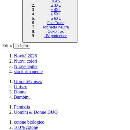
≤ XS
≥ 3XL
≥ 4XL
≥ 5XL
≥ 6XL
Fair Trade
etichetta neutra
Oeko-Tex
UV protection
Filtro
indietro
Novità 2026
Nuovi colori
Nuove taglie
stock rimanente
Uomini/Unisex
Unisex
Donna
Bambini
Famiglia
Uomini & Donne DUO
cotone biologico
100% cotone