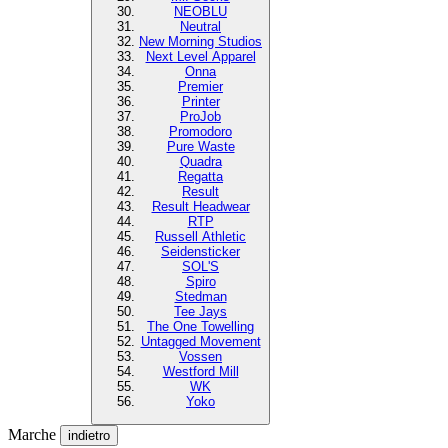
NEOBLU
Neutral
New Morning Studios
Next Level Apparel
Onna
Premier
Printer
ProJob
Promodoro
Pure Waste
Quadra
Regatta
Result
Result Headwear
RTP
Russell Athletic
Seidensticker
SOL'S
Spiro
Stedman
Tee Jays
The One Towelling
Untagged Movement
Vossen
Westford Mill
WK
Yoko
Marche
indietro