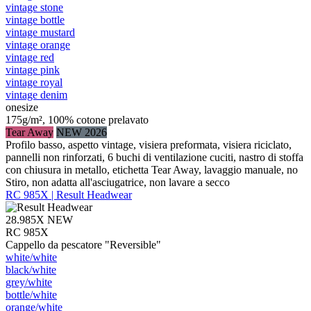
vintage stone
vintage bottle
vintage mustard
vintage orange
vintage red
vintage pink
vintage royal
vintage denim
onesize
175g/m², 100% cotone prelavato
Tear Away
NEW 2026
Profilo basso, aspetto vintage, visiera preformata, visiera riciclato,
pannelli non rinforzati, 6 buchi di ventilazione cuciti, nastro di stoffa
con chiusura in metallo, etichetta Tear Away, lavaggio manuale, no
Stiro, non adatta all'asciugatrice, non lavare a secco
RC 985X | Result Headwear
28.985X
NEW
RC 985X
Cappello da pescatore "Reversible"
white/​white
black/​white
grey/​white
bottle/​white
orange/​white