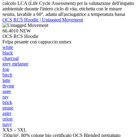
calcolo LCA (Life Cycle Assessment) per la valutazione dell'impatto
ambientale durante l'intero ciclo di vita, etichetta con le misure
neutra, lavabile a 60°, adatta all'asciugatrice a temperatura bassa
OCS RCS Hoodie | Untagged Movement
66.4010
NEW
OCS RCS Hoodie
Felpa pesante con cappuccio unisex
white
black
charcoal
grey melange
fog
birch
latte
thyme
sage
ray
brick
prune
aster
orion
navy
XXS – 5XL
350g/m², 80% cotone bio certificato OCS Blended pretrattato