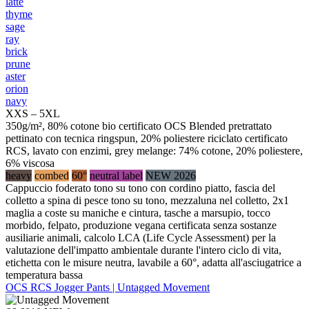
latte
thyme
sage
ray
brick
prune
aster
orion
navy
XXS – 5XL
350g/m², 80% cotone bio certificato OCS Blended pretrattato
pettinato con tecnica ringspun, 20% poliestere riciclato certificato
RCS, lavato con enzimi, grey melange: 74% cotone, 20% poliestere,
6% viscosa
heavy
combed
60°
neutral label
NEW 2026
Cappuccio foderato tono su tono con cordino piatto, fascia del
colletto a spina di pesce tono su tono, mezzaluna nel colletto, 2x1
maglia a coste su maniche e cintura, tasche a marsupio, tocco
morbido, felpato, produzione vegana certificata senza sostanze
ausiliarie animali, calcolo LCA (Life Cycle Assessment) per la
valutazione dell'impatto ambientale durante l'intero ciclo di vita,
etichetta con le misure neutra, lavabile a 60°, adatta all'asciugatrice a
temperatura bassa
OCS RCS Jogger Pants | Untagged Movement