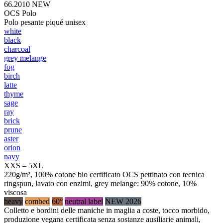
66.2010
NEW
OCS Polo
Polo pesante piqué unisex
white
black
charcoal
grey melange
fog
birch
latte
thyme
sage
ray
brick
prune
aster
orion
navy
XXS – 5XL
220g/m², 100% cotone bio certificato OCS pettinato con tecnica
ringspun, lavato con enzimi, grey melange: 90% cotone, 10%
viscosa
heavy
combed
60°
neutral label
NEW 2026
Colletto e bordini delle maniche in maglia a coste, tocco morbido,
produzione vegana certificata senza sostanze ausiliarie animali,