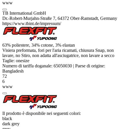
www
TB International GmbH
Dr.-Robert-Murjahn-Straße 7, 64372 Ober-Ramstadt, Germany
https://www.tbint.de/impressum/
63%
poliestere
, 34% cotone, 3%
elastan
Visiera preformata, fori per l'aria ricamati, chiusura Snap, non
lavare, no Stiro, non adatta all'asciugatrice, non lavare a secco
Taglie:
onesize
Numero di tariffa doganale:
65050030
|
Paese di origine:
Bangladesh
72
6
www
Il prodotto è disponibile nei seguenti colori:
black
dark grey
grey