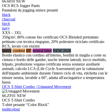
66.6010
NEW
OCS RCS Jogger Pants
Pantaloni da jogging unisex pesanti
black
charcoal
birch
navy
XXS – 3XL
350g/m², 80% cotone bio certificato OCS Blended pretrattato
pettinato con tecnica ringspun, 20% poliestere riciclato certificato
RCS, lavato con enzimi
heavy
combed
60°
neutral label
NEW 2026
Bordo elastico con cordino all'interno, bordini in maglia a coste su
cintura e bordo delle gambe, tasche interne laterali, tocco morbido,
felpato, produzione vegana certificata senza sostanze ausiliarie
animali, calcolo LCA (Life Cycle Assessment) per la valutazione
dell'impatto ambientale durante l'intero ciclo di vita, etichetta con le
misure neutra, lavabile a 60°, adatta all'asciugatrice a temperatura
bassa
OCS T-Shirt Combo | Untagged Movement
66.ZF01
NEW
OCS T-Shirt Combo
T-shirt pesante “Color Block”
multicolour