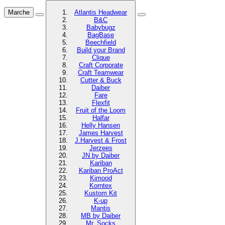
Marche
Atlantis Headwear
B&C
Babybugz
BagBase
Beechfield
Build your Brand
Clique
Craft Corporate
Craft Teamwear
Cutter & Buck
Daiber
Fare
Flexfit
Fruit of the Loom
Halfar
Helly Hansen
James Harvest
J.Harvest & Frost
Jerzees
JN by Daiber
Kariban
Kariban ProAct
Kimood
Korntex
Kustom Kit
K-up
Mantis
MB by Daiber
Mr. Socks