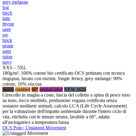
grey melange
fog
birch
latte
thyme
sage
ray
brick
prune
aster
orion
navy
XXS – 5XL
180g/m², 100% cotone bio certificato OCS pettinato con tecnica
ringspun, lavato con enzimi, Single Jersey, grey melange: 90%
cotone, 10% viscosa
heavy
combed
60°
neutral label
NEW 2026
Girocollo in maglia a coste, fascia del colletto a spina di pesce tono
su tono, tocco morbido, produzione vegana certificata senza
sostanze ausiliarie animali, calcolo LCA (Life Cycle Assessment)
per la valutazione dell'impatto ambientale durante l'intero ciclo di
vita, etichetta con le misure neutra, lavabile a 60°, adatta
all'asciugatrice a temperatura bassa
OCS Polo | Untagged Movement