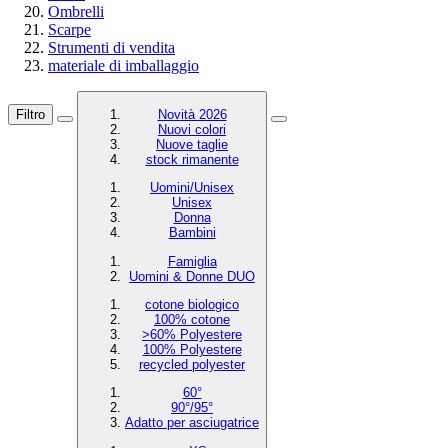
Ombrelli
Scarpe
Strumenti di vendita
materiale di imballaggio
Filtro
Novità 2026
Nuovi colori
Nuove taglie
stock rimanente
Uomini/Unisex
Unisex
Donna
Bambini
Famiglia
Uomini & Donne DUO
cotone biologico
100% cotone
>60% Polyestere
100% Polyestere
recycled polyester
60°
90°/95°
Adatto per asciugatrice