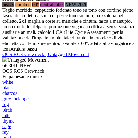
heavy
combed
60°
neutral label
NEW 2026
Taglio morbido, cappuccio foderato tono su tono con cordino piatto,
fascia del colletto a spina di pesce tono su tono, mezzaluna nel
colletto, 2x1 maglia a coste su maniche e cintura, tasca a marsupio,
tocco morbido, felpato, produzione vegana certificata senza sostanze
ausiliarie animali, calcolo LCA (Life Cycle Assessment) per la
valutazione dell'impatto ambientale durante l'intero ciclo di vita,
etichetta con le misure neutra, lavabile a 60°, adatta all'asciugatrice a
temperatura bassa
OCS RCS Crewneck | Untagged Movement
66.3010
NEW
OCS RCS Crewneck
Felpa pesante unisex
white
black
charcoal
grey melange
fog
birch
latte
thyme
sage
ray
brick