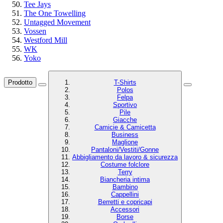
Tee Jays
The One Towelling
Untagged Movement
Vossen
Westford Mill
WK
Yoko
Prodotto
T-Shirts
Polos
Felpa
Sportivo
Pile
Giacche
Camicie & Camicetta
Business
Maglione
Pantaloni/Vestiti/Gonne
Abbigliamento da lavoro & sicurezza
Costume folclore
Terry
Biancheria intima
Bambino
Cappellini
Berretti e copricapi
Accessori
Borse