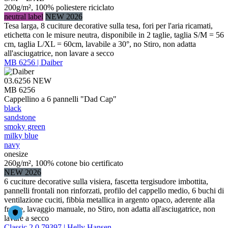
200g/m², 100% poliestere riciclato
neutral label
NEW 2026
Tesa larga, 8 cuciture decorative sulla tesa, fori per l'aria ricamati,
etichetta con le misure neutra, disponibile in 2 taglie, taglia S/M = 56
cm, taglia L/XL = 60cm, lavabile a 30°, no Stiro, non adatta
all'asciugatrice, non lavare a secco
MB 6256 | Daiber
03.6256
NEW
MB 6256
Cappellino a 6 pannelli "Dad Cap"
black
sandstone
smoky green
milky blue
navy
onesize
260g/m², 100% cotone bio certificato
NEW 2026
6 cuciture decorative sulla visiera, fascetta tergisudore imbottita,
pannelli frontali non rinforzati, profilo del cappello medio, 6 buchi di
ventilazione cuciti, fibbia metallica in argento opaco, aderente alla
fronte, lavaggio manuale, no Stiro, non adatta all'asciugatrice, non
lavare a secco
Classic 2.0 79397 | Helly Hansen