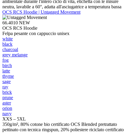
ambientale durante l'intero ciclo di vita, etichetta con le misure
neutra, lavabile a 60°, adatta all'asciugatrice a temperatura bassa
OCS RCS Hoodie | Untagged Movement
66.4010
NEW
OCS RCS Hoodie
Felpa pesante con cappuccio unisex
white
black
charcoal
grey melange
fog
birch
latte
thyme
sage
ray
brick
prune
aster
orion
navy
XXS – 5XL
350g/m², 80% cotone bio certificato OCS Blended pretrattato
pettinato con tecnica ringspun, 20% poliestere riciclato certificato