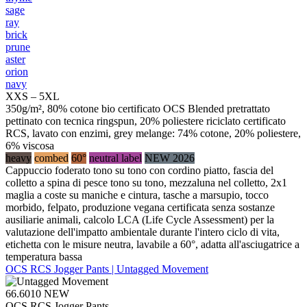
sage
ray
brick
prune
aster
orion
navy
XXS – 5XL
350g/m², 80% cotone bio certificato OCS Blended pretrattato
pettinato con tecnica ringspun, 20% poliestere riciclato certificato
RCS, lavato con enzimi, grey melange: 74% cotone, 20% poliestere,
6% viscosa
heavy
combed
60°
neutral label
NEW 2026
Cappuccio foderato tono su tono con cordino piatto, fascia del
colletto a spina di pesce tono su tono, mezzaluna nel colletto, 2x1
maglia a coste su maniche e cintura, tasche a marsupio, tocco
morbido, felpato, produzione vegana certificata senza sostanze
ausiliarie animali, calcolo LCA (Life Cycle Assessment) per la
valutazione dell'impatto ambientale durante l'intero ciclo di vita,
etichetta con le misure neutra, lavabile a 60°, adatta all'asciugatrice a
temperatura bassa
OCS RCS Jogger Pants | Untagged Movement
66.6010
NEW
OCS RCS Jogger Pants