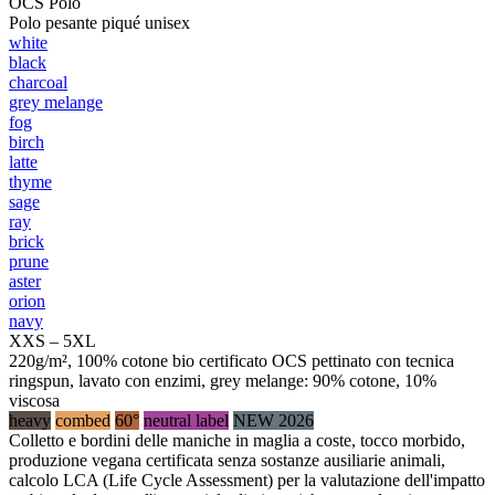
OCS Polo
Polo pesante piqué unisex
white
black
charcoal
grey melange
fog
birch
latte
thyme
sage
ray
brick
prune
aster
orion
navy
XXS – 5XL
220g/m², 100% cotone bio certificato OCS pettinato con tecnica
ringspun, lavato con enzimi, grey melange: 90% cotone, 10%
viscosa
heavy
combed
60°
neutral label
NEW 2026
Colletto e bordini delle maniche in maglia a coste, tocco morbido,
produzione vegana certificata senza sostanze ausiliarie animali,
calcolo LCA (Life Cycle Assessment) per la valutazione dell'impatto