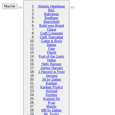
Marche
Atlantis Headwear
B&C
Babybugz
BagBase
Beechfield
Build your Brand
Clique
Craft Corporate
Craft Teamwear
Cutter & Buck
Daiber
Fare
Flexfit
Fruit of the Loom
Halfar
Helly Hansen
James Harvest
J.Harvest & Frost
Jerzees
JN by Daiber
Kariban
Kariban ProAct
Kimood
Korntex
Kustom Kit
K-up
Mantis
MB by Daiber
Mr. Socks