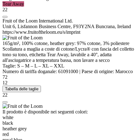
Tear Away
22
Fruit of the Loom International Ltd.
Unit 6, Lisfannon Business Centre, F93Y2NA Buncrana, Ireland
https://www.fruitoftheloom.eu/s/imprint
165g/m², 100% cotone,
heather
grey: 97% cotone, 3%
poliestere
Scollatura a
maglia a coste
di cotone/Lycra® con
fascia del colletto
tono su tono, etichetta Tear Away, lavabile a 40°, adatta
all'asciugatrice a temperatura bassa, non lavare a secco
Taglie:
S
–
M
–
L
–
XL
–
XXL
Numero di tariffa doganale:
61091000
|
Paese di origine:
Marocco
72
12
Tabella delle taglie
22
Il prodotto è disponibile nei seguenti colori:
white
black
heather grey
red
royal blue