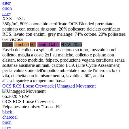
aster
orion
navy
XXS – 5XL
350g/m², 80% cotone bio certificato OCS Blended pretrattato
pettinato con tecnica ringspun, 20% poliestere riciclato certificato
RCS, lavato con enzimi, grey melange: 74% cotone, 20% poliestere,
6% viscosa
heavy
combed
60°
neutral label
NEW 2026
Fascia del colletto a spina di pesce tono su tono, mezzaluna nel
colletto, maglia a coste 2x1 su maniche, colletto e polsino con
elastan, tocco morbido, felpato, produzione vegana certificata senza
sostanze ausiliarie animali, calcolo LCA (Life Cycle Assessment)
per la valutazione dell'impatto ambientale durante l'intero ciclo di
vita, etichetta con le misure neutra, lavabile a 60°, adatta
all'asciugatrice a temperatura bassa
OCS RCS Loose Crewneck | Untagged Movement
66.3020
NEW
OCS RCS Loose Crewneck
Felpa pesante unisex "Loose Fit"
black
charcoal
birch
navy