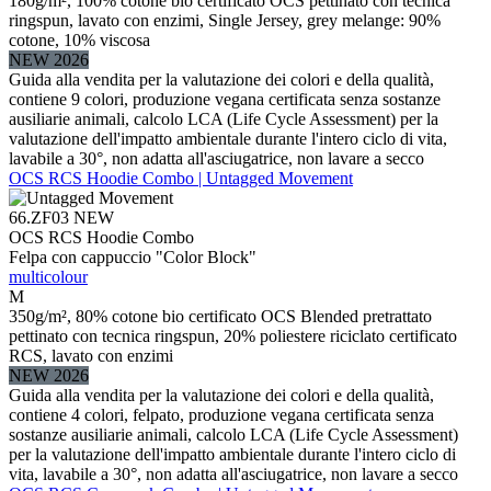
180g/m², 100% cotone bio certificato OCS pettinato con tecnica
ringspun, lavato con enzimi, Single Jersey, grey melange: 90%
cotone, 10% viscosa
NEW 2026
Guida alla vendita per la valutazione dei colori e della qualità,
contiene 9 colori, produzione vegana certificata senza sostanze
ausiliarie animali, calcolo LCA (Life Cycle Assessment) per la
valutazione dell'impatto ambientale durante l'intero ciclo di vita,
lavabile a 30°, non adatta all'asciugatrice, non lavare a secco
OCS RCS Hoodie Combo | Untagged Movement
66.ZF03
NEW
OCS RCS Hoodie Combo
Felpa con cappuccio "Color Block"
multicolour
M
350g/m², 80% cotone bio certificato OCS Blended pretrattato
pettinato con tecnica ringspun, 20% poliestere riciclato certificato
RCS, lavato con enzimi
NEW 2026
Guida alla vendita per la valutazione dei colori e della qualità,
contiene 4 colori, felpato, produzione vegana certificata senza
sostanze ausiliarie animali, calcolo LCA (Life Cycle Assessment)
per la valutazione dell'impatto ambientale durante l'intero ciclo di
vita, lavabile a 30°, non adatta all'asciugatrice, non lavare a secco