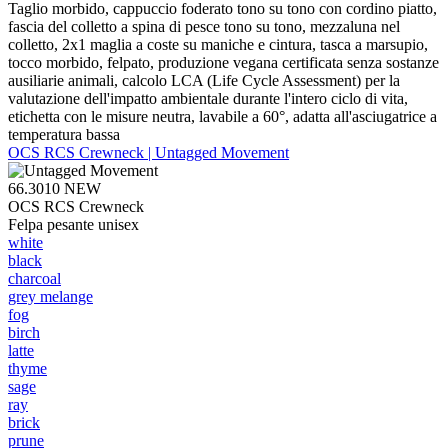
Taglio morbido, cappuccio foderato tono su tono con cordino piatto,
fascia del colletto a spina di pesce tono su tono, mezzaluna nel
colletto, 2x1 maglia a coste su maniche e cintura, tasca a marsupio,
tocco morbido, felpato, produzione vegana certificata senza sostanze
ausiliarie animali, calcolo LCA (Life Cycle Assessment) per la
valutazione dell'impatto ambientale durante l'intero ciclo di vita,
etichetta con le misure neutra, lavabile a 60°, adatta all'asciugatrice a
temperatura bassa
OCS RCS Crewneck | Untagged Movement
66.3010
NEW
OCS RCS Crewneck
Felpa pesante unisex
white
black
charcoal
grey melange
fog
birch
latte
thyme
sage
ray
brick
prune