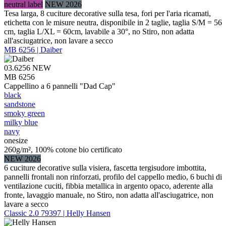
neutral label
NEW 2026
Tesa larga, 8 cuciture decorative sulla tesa, fori per l'aria ricamati,
etichetta con le misure neutra, disponibile in 2 taglie, taglia S/M = 56
cm, taglia L/XL = 60cm, lavabile a 30°, no Stiro, non adatta
all'asciugatrice, non lavare a secco
MB 6256 | Daiber
03.6256
NEW
MB 6256
Cappellino a 6 pannelli "Dad Cap"
black
sandstone
smoky green
milky blue
navy
onesize
260g/m², 100% cotone bio certificato
NEW 2026
6 cuciture decorative sulla visiera, fascetta tergisudore imbottita,
pannelli frontali non rinforzati, profilo del cappello medio, 6 buchi di
ventilazione cuciti, fibbia metallica in argento opaco, aderente alla
fronte, lavaggio manuale, no Stiro, non adatta all'asciugatrice, non
lavare a secco
Classic 2.0 79397 | Helly Hansen