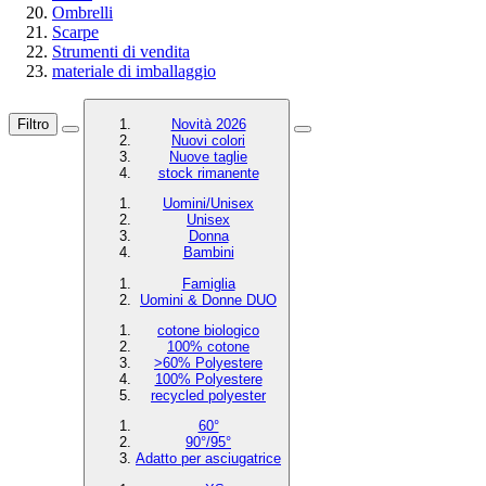
Ombrelli
Scarpe
Strumenti di vendita
materiale di imballaggio
Filtro
Novità 2026
Nuovi colori
Nuove taglie
stock rimanente
Uomini/Unisex
Unisex
Donna
Bambini
Famiglia
Uomini & Donne DUO
cotone biologico
100% cotone
>60% Polyestere
100% Polyestere
recycled polyester
60°
90°/95°
Adatto per asciugatrice