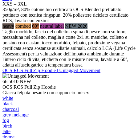
XXS – 3XL
350g/m², 80% cotone bio certificato OCS Blended pretrattato
pettinato con tecnica ringspun, 20% poliestere riciclato certificato
RCS, lavato con enzimi
heavy
combed
60°
neutral label
NEW 2026
Taglio morbido, fascia del colletto a spina di pesce tono su tono,
mezzaluna nel colletto, maglia a coste 2x1 su maniche, colletto e
polsino con elastan, tocco morbido, felpato, produzione vegana
certificata senza sostanze ausiliarie animali, calcolo LCA (Life Cycle
Assessment) per la valutazione dell'impatto ambientale durante
l'intero ciclo di vita, etichetta con le misure neutra, lavabile a 60°,
adatta all'asciugatrice a temperatura bassa
OCS RCS Full Zip Hoodie | Untagged Movement
66.5010
NEW
OCS RCS Full Zip Hoodie
Giacca felpata pesante con cappuccio unisex
white
black
charcoal
grey melange
fog
birch
latte
thyme