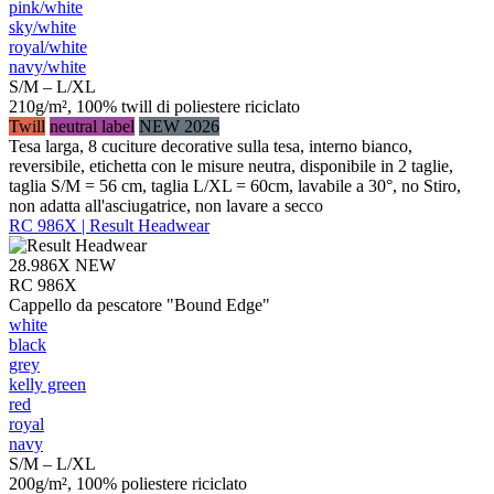
pink/​white
sky/​white
royal/​white
navy/​white
S/M – L/XL
210g/m², 100% twill di poliestere riciclato
Twill
neutral label
NEW 2026
Tesa larga, 8 cuciture decorative sulla tesa, interno bianco,
reversibile, etichetta con le misure neutra, disponibile in 2 taglie,
taglia S/M = 56 cm, taglia L/XL = 60cm, lavabile a 30°, no Stiro,
non adatta all'asciugatrice, non lavare a secco
RC 986X | Result Headwear
28.986X
NEW
RC 986X
Cappello da pescatore "Bound Edge"
white
black
grey
kelly green
red
royal
navy
S/M – L/XL
200g/m², 100% poliestere riciclato