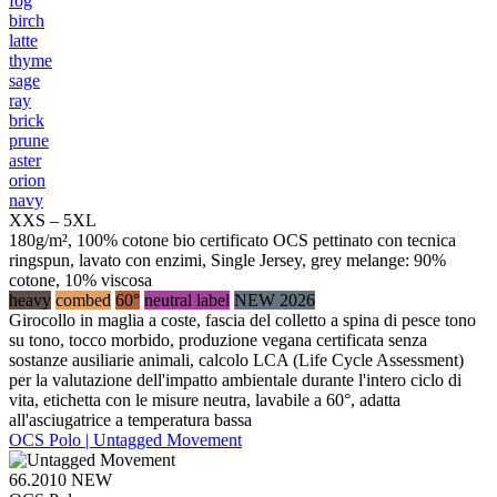
fog
birch
latte
thyme
sage
ray
brick
prune
aster
orion
navy
XXS – 5XL
180g/m², 100% cotone bio certificato OCS pettinato con tecnica
ringspun, lavato con enzimi, Single Jersey, grey melange: 90%
cotone, 10% viscosa
heavy
combed
60°
neutral label
NEW 2026
Girocollo in maglia a coste, fascia del colletto a spina di pesce tono
su tono, tocco morbido, produzione vegana certificata senza
sostanze ausiliarie animali, calcolo LCA (Life Cycle Assessment)
per la valutazione dell'impatto ambientale durante l'intero ciclo di
vita, etichetta con le misure neutra, lavabile a 60°, adatta
all'asciugatrice a temperatura bassa
OCS Polo | Untagged Movement
66.2010
NEW