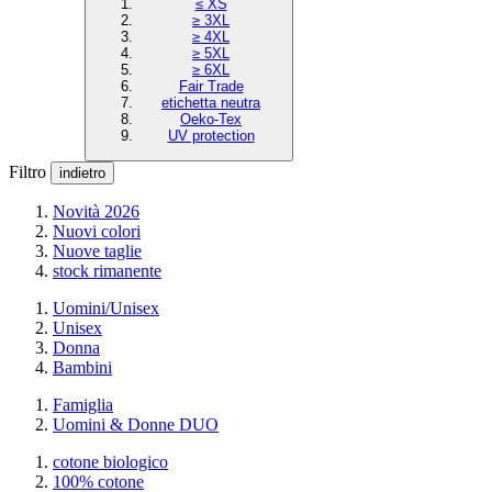
≤ XS
≥ 3XL
≥ 4XL
≥ 5XL
≥ 6XL
Fair Trade
etichetta neutra
Oeko-Tex
UV protection
Filtro
indietro
Novità 2026
Nuovi colori
Nuove taglie
stock rimanente
Uomini/Unisex
Unisex
Donna
Bambini
Famiglia
Uomini & Donne DUO
cotone biologico
100% cotone