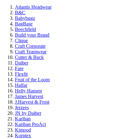
Atlantis Headwear
B&C
Babybugz
BagBase
Beechfield
Build your Brand
Clique
Craft Corporate
Craft Teamwear
Cutter & Buck
Daiber
Fare
Flexfit
Fruit of the Loom
Halfar
Helly Hansen
James Harvest
J.Harvest & Frost
Jerzees
JN by Daiber
Kariban
Kariban ProAct
Kimood
Korntex