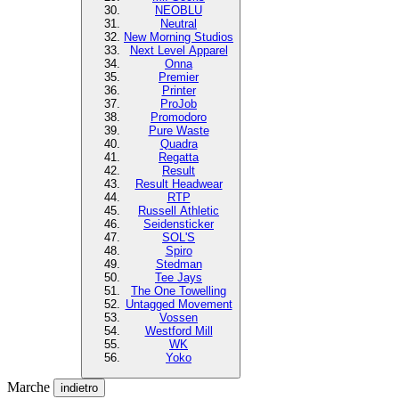
NEOBLU
Neutral
New Morning Studios
Next Level Apparel
Onna
Premier
Printer
ProJob
Promodoro
Pure Waste
Quadra
Regatta
Result
Result Headwear
RTP
Russell Athletic
Seidensticker
SOL'S
Spiro
Stedman
Tee Jays
The One Towelling
Untagged Movement
Vossen
Westford Mill
WK
Yoko
Marche
indietro