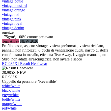
vintage bottle
vintage mustard
vintage orange
vintage red
vintage pink
vintage royal
vintage denim
onesize
175g/m², 100% cotone prelavato
Tear Away
NEW 2026
Profilo basso, aspetto vintage, visiera preformata, visiera riciclato,
pannelli non rinforzati, 6 buchi di ventilazione cuciti, nastro di stoffa
con chiusura in metallo, etichetta Tear Away, lavaggio manuale, no
Stiro, non adatta all'asciugatrice, non lavare a secco
RC 985X | Result Headwear
28.985X
NEW
RC 985X
Cappello da pescatore "Reversible"
white/​white
black/​white
grey/​white
bottle/​white
orange/​white
red/​white