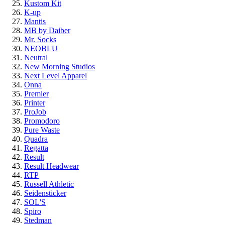
Kustom Kit
K-up
Mantis
MB by Daiber
Mr. Socks
NEOBLU
Neutral
New Morning Studios
Next Level Apparel
Onna
Premier
Printer
ProJob
Promodoro
Pure Waste
Quadra
Regatta
Result
Result Headwear
RTP
Russell Athletic
Seidensticker
SOL'S
Spiro
Stedman