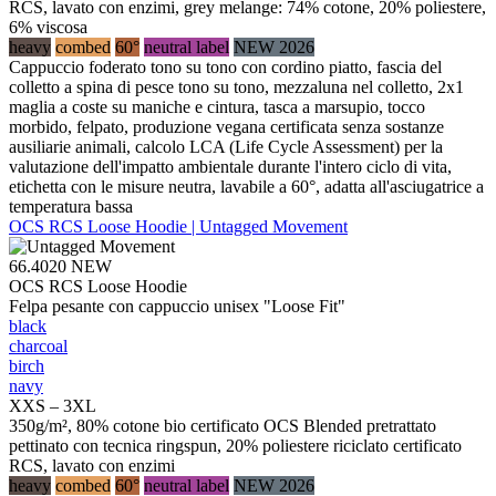
RCS, lavato con enzimi, grey melange: 74% cotone, 20% poliestere,
6% viscosa
heavy
combed
60°
neutral label
NEW 2026
Cappuccio foderato tono su tono con cordino piatto, fascia del
colletto a spina di pesce tono su tono, mezzaluna nel colletto, 2x1
maglia a coste su maniche e cintura, tasca a marsupio, tocco
morbido, felpato, produzione vegana certificata senza sostanze
ausiliarie animali, calcolo LCA (Life Cycle Assessment) per la
valutazione dell'impatto ambientale durante l'intero ciclo di vita,
etichetta con le misure neutra, lavabile a 60°, adatta all'asciugatrice a
temperatura bassa
OCS RCS Loose Hoodie | Untagged Movement
66.4020
NEW
OCS RCS Loose Hoodie
Felpa pesante con cappuccio unisex "Loose Fit"
black
charcoal
birch
navy
XXS – 3XL
350g/m², 80% cotone bio certificato OCS Blended pretrattato
pettinato con tecnica ringspun, 20% poliestere riciclato certificato
RCS, lavato con enzimi
heavy
combed
60°
neutral label
NEW 2026