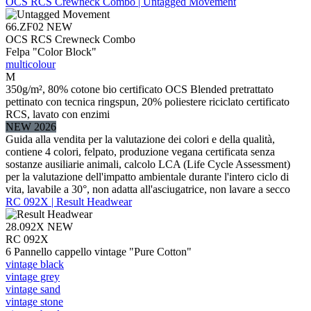
OCS RCS Crewneck Combo | Untagged Movement
66.ZF02
NEW
OCS RCS Crewneck Combo
Felpa "Color Block"
multicolour
M
350g/m², 80% cotone bio certificato OCS Blended pretrattato
pettinato con tecnica ringspun, 20% poliestere riciclato certificato
RCS, lavato con enzimi
NEW 2026
Guida alla vendita per la valutazione dei colori e della qualità,
contiene 4 colori, felpato, produzione vegana certificata senza
sostanze ausiliarie animali, calcolo LCA (Life Cycle Assessment)
per la valutazione dell'impatto ambientale durante l'intero ciclo di
vita, lavabile a 30°, non adatta all'asciugatrice, non lavare a secco
RC 092X | Result Headwear
28.092X
NEW
RC 092X
6 Pannello cappello vintage "Pure Cotton"
vintage black
vintage grey
vintage sand
vintage stone