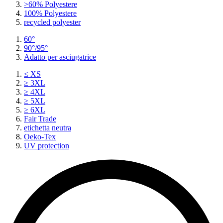
>60% Polyestere
100% Polyestere
recycled polyester
60°
90°/95°
Adatto per asciugatrice
≤ XS
≥ 3XL
≥ 4XL
≥ 5XL
≥ 6XL
Fair Trade
etichetta neutra
Oeko-Tex
UV protection