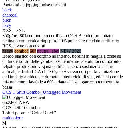
Pantaloni da jogging unisex pesanti
black
charcoal
birch
navy
XXS – 3XL
350g/m², 80% cotone bio certificato OCS Blended pretrattato
pettinato con tecnica ringspun, 20% poliestere riciclato certificato
RCS, lavato con enzimi
heavy
combed
60°
neutral label
NEW 2026
Bordo elastico con cordino all'interno, bordini in maglia a coste su
cintura e bordo delle gambe, tasche interne laterali, tocco morbido,
felpato, produzione vegana certificata senza sostanze ausiliarie
animali, calcolo LCA (Life Cycle Assessment) per la valutazione
dell'impatto ambientale durante l'intero ciclo di vita, etichetta con le
misure neutra, lavabile a 60°, adatta all'asciugatrice a temperatura
bassa
OCS T-Shirt Combo | Untagged Movement
66.ZF01
NEW
OCS T-Shirt Combo
T-shirt pesante “Color Block”
multicolour
M