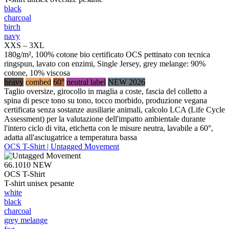
black
charcoal
birch
navy
XXS – 3XL
180g/m², 100% cotone bio certificato OCS pettinato con tecnica
ringspun, lavato con enzimi, Single Jersey, grey melange: 90%
cotone, 10% viscosa
heavy
combed
60°
neutral label
NEW 2026
Taglio oversize, girocollo in maglia a coste, fascia del colletto a
spina di pesce tono su tono, tocco morbido, produzione vegana
certificata senza sostanze ausiliarie animali, calcolo LCA (Life Cycle
Assessment) per la valutazione dell'impatto ambientale durante
l'intero ciclo di vita, etichetta con le misure neutra, lavabile a 60°,
adatta all'asciugatrice a temperatura bassa
OCS T-Shirt | Untagged Movement
66.1010
NEW
OCS T-Shirt
T-shirt unisex pesante
white
black
charcoal
grey melange