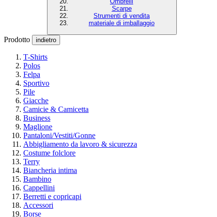
Ombrelli
Scarpe
Strumenti di vendita
materiale di imballaggio
Prodotto
indietro
T-Shirts
Polos
Felpa
Sportivo
Pile
Giacche
Camicie & Camicetta
Business
Maglione
Pantaloni/Vestiti/Gonne
Abbigliamento da lavoro & sicurezza
Costume folclore
Terry
Biancheria intima
Bambino
Cappellini
Berretti e copricapi
Accessori
Borse