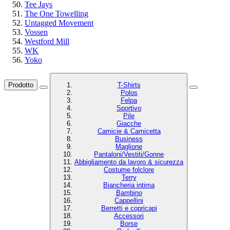
Tee Jays
The One Towelling
Untagged Movement
Vossen
Westford Mill
WK
Yoko
Prodotto
T-Shirts
Polos
Felpa
Sportivo
Pile
Giacche
Camicie & Camicetta
Business
Maglione
Pantaloni/Vestiti/Gonne
Abbigliamento da lavoro & sicurezza
Costume folclore
Terry
Biancheria intima
Bambino
Cappellini
Berretti e copricapi
Accessori
Borse