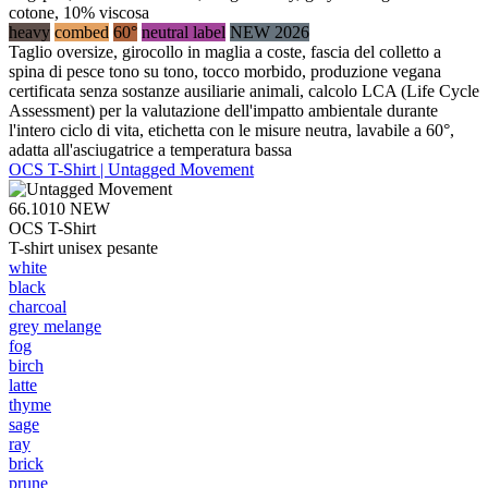
cotone, 10% viscosa
heavy
combed
60°
neutral label
NEW 2026
Taglio oversize, girocollo in maglia a coste, fascia del colletto a
spina di pesce tono su tono, tocco morbido, produzione vegana
certificata senza sostanze ausiliarie animali, calcolo LCA (Life Cycle
Assessment) per la valutazione dell'impatto ambientale durante
l'intero ciclo di vita, etichetta con le misure neutra, lavabile a 60°,
adatta all'asciugatrice a temperatura bassa
OCS T-Shirt | Untagged Movement
66.1010
NEW
OCS T-Shirt
T-shirt unisex pesante
white
black
charcoal
grey melange
fog
birch
latte
thyme
sage
ray
brick
prune