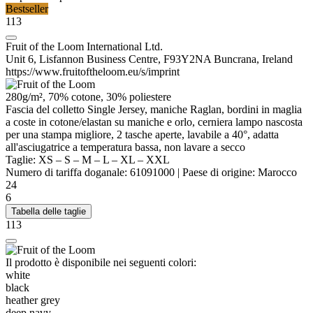
Bestseller
113
Fruit of the Loom International Ltd.
Unit 6, Lisfannon Business Centre, F93Y2NA Buncrana, Ireland
https://www.fruitoftheloom.eu/s/imprint
280g/m², 70% cotone, 30%
poliestere
Fascia del colletto
Single Jersey
, maniche
Raglan
, bordini in
maglia
a coste
in cotone/
elastan
su maniche e orlo, cerniera lampo nascosta
per una stampa migliore, 2 tasche aperte, lavabile a 40°, adatta
all'asciugatrice a temperatura bassa, non lavare a secco
Taglie:
XS
–
S
–
M
–
L
–
XL
–
XXL
Numero di tariffa doganale:
61091000
|
Paese di origine:
Marocco
24
6
Tabella delle taglie
113
Il prodotto è disponibile nei seguenti colori:
white
black
heather grey
deep navy