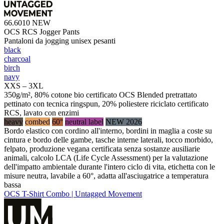
66.6010
NEW
OCS RCS Jogger Pants
Pantaloni da jogging unisex pesanti
black
charcoal
birch
navy
XXS – 3XL
350g/m², 80% cotone bio certificato OCS Blended pretrattato
pettinato con tecnica ringspun, 20% poliestere riciclato certificato
RCS, lavato con enzimi
heavy
combed
60°
neutral label
NEW 2026
Bordo elastico con cordino all'interno, bordini in maglia a coste su
cintura e bordo delle gambe, tasche interne laterali, tocco morbido,
felpato, produzione vegana certificata senza sostanze ausiliarie
animali, calcolo LCA (Life Cycle Assessment) per la valutazione
dell'impatto ambientale durante l'intero ciclo di vita, etichetta con le
misure neutra, lavabile a 60°, adatta all'asciugatrice a temperatura
bassa
OCS T-Shirt Combo | Untagged Movement