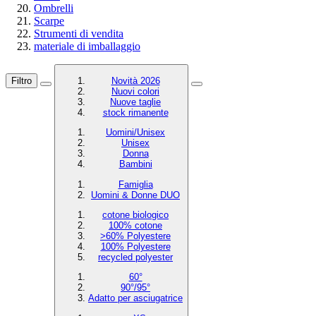
Ombrelli
Scarpe
Strumenti di vendita
materiale di imballaggio
Filtro
Novità 2026
Nuovi colori
Nuove taglie
stock rimanente
Uomini/Unisex
Unisex
Donna
Bambini
Famiglia
Uomini & Donne DUO
cotone biologico
100% cotone
>60% Polyestere
100% Polyestere
recycled polyester
60°
90°/95°
Adatto per asciugatrice