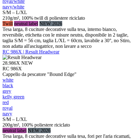
royal/​white
navy/​white
S/M – L/XL
210g/m², 100% twill di poliestere riciclato
Twill
neutral label
NEW 2026
Tesa larga, 8 cuciture decorative sulla tesa, interno bianco,
reversibile, etichetta con le misure neutra, disponibile in 2 taglie,
taglia S/M = 56 cm, taglia L/XL = 60cm, lavabile a 30°, no Stiro,
non adatta all'asciugatrice, non lavare a secco
RC 986X | Result Headwear
28.986X
NEW
RC 986X
Cappello da pescatore "Bound Edge"
white
black
grey
kelly green
red
royal
navy
S/M – L/XL
200g/m², 100% poliestere riciclato
neutral label
NEW 2026
Tesa larga, 8 cuciture decorative sulla tesa, fori per l'aria ricamati,