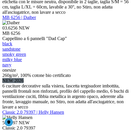
etichetta con le misure neutra, disponibile in 2 taglie, taglia S/M = 56
cm, taglia L/XL = 60cm, lavabile a 30°, no Stiro, non adatta
all'asciugatrice, non lavare a secco
MB 6256 | Daiber
03.6256
NEW
MB 6256
Cappellino a 6 pannelli "Dad Cap"
black
sandstone
smoky green
milky blue
navy
onesize
260g/m², 100% cotone bio certificato
NEW 2026
6 cuciture decorative sulla visiera, fascetta tergisudore imbottita,
pannelli frontali non rinforzati, profilo del cappello medio, 6 buchi di
ventilazione cuciti, fibbia metallica in argento opaco, aderente alla
fronte, lavaggio manuale, no Stiro, non adatta all'asciugatrice, non
lavare a secco
Classic 2.0 79397 | Helly Hansen
59.9397
NEW
Classic 2.0 79397