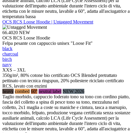
ausiliarie animali, calcolo LCA (Life Cycle Assessment) per la
valutazione dell'impatto ambientale durante l'intero ciclo di vita,
etichetta con le misure neutra, lavabile a 60°, adatta all'asciugatrice a
temperatura bassa
OCS RCS Loose Hoodie | Untagged Movement
66.4020
NEW
OCS RCS Loose Hoodie
Felpa pesante con cappuccio unisex "Loose Fit"
black
charcoal
birch
navy
XXS – 3XL
350g/m², 80% cotone bio certificato OCS Blended pretrattato
pettinato con tecnica ringspun, 20% poliestere riciclato certificato
RCS, lavato con enzimi
heavy
combed
60°
neutral label
NEW 2026
Taglio morbido, cappuccio foderato tono su tono con cordino piatto,
fascia del colletto a spina di pesce tono su tono, mezzaluna nel
colletto, 2x1 maglia a coste su maniche e cintura, tasca a marsupio,
tocco morbido, felpato, produzione vegana certificata senza sostanze
ausiliarie animali, calcolo LCA (Life Cycle Assessment) per la
valutazione dell'impatto ambientale durante l'intero ciclo di vita,
etichetta con le misure neutra, lavabile a 60°, adatta all'asciugatrice a