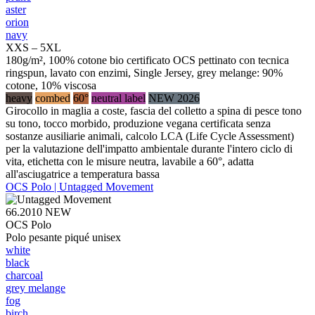
aster
orion
navy
XXS – 5XL
180g/m², 100% cotone bio certificato OCS pettinato con tecnica
ringspun, lavato con enzimi, Single Jersey, grey melange: 90%
cotone, 10% viscosa
heavy
combed
60°
neutral label
NEW 2026
Girocollo in maglia a coste, fascia del colletto a spina di pesce tono
su tono, tocco morbido, produzione vegana certificata senza
sostanze ausiliarie animali, calcolo LCA (Life Cycle Assessment)
per la valutazione dell'impatto ambientale durante l'intero ciclo di
vita, etichetta con le misure neutra, lavabile a 60°, adatta
all'asciugatrice a temperatura bassa
OCS Polo | Untagged Movement
66.2010
NEW
OCS Polo
Polo pesante piqué unisex
white
black
charcoal
grey melange
fog
birch