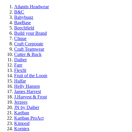
Atlantis Headwear
B&C
Babybugz
BagBase
Beechfield
Build your Brand
Clique
Craft Corporate
Craft Teamwear
Cutter & Buck
Daiber
Fare
Flexfit
Fruit of the Loom
Halfar
Helly Hansen
James Harvest
J.Harvest & Frost
Jerzees
JN by Daiber
Kariban
Kariban ProAct
Kimood
Korntex