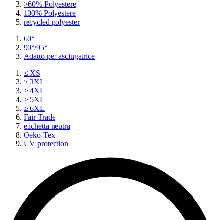
>60% Polyestere
100% Polyestere
recycled polyester
60°
90°/95°
Adatto per asciugatrice
≤ XS
≥ 3XL
≥ 4XL
≥ 5XL
≥ 6XL
Fair Trade
etichetta neutra
Oeko-Tex
UV protection