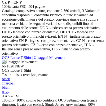
CZ P – EN P
100% carta FSC, 504 pagine
Catalogo complessivo neutro, contiene 2.560 articoli, 3 Varianti di
copertura disponibili, contenuto identico in tutte le varianti ad
eccezione della lingua e del prezzo, convince grazie alla struttura
moderna e chiara, le seguenti varianti sono disponibili fino ad
esaurimento delle scorte: DE N - tedesco senza prezzo orientativo,
DE P - tedesco con prezzo orientativo, DE CHF - tedesco con
prezzo orientativo in franchi svizzeri, EN N - inglese senza prezzo
orientativo EN P - inglese con prezzo orientativo, CZ N - ceco senza
prezzo orientativo, CZ P - ceco con prezzo orientativo, IT N -
Italiano senza prezzo orientativo, IT P - Italiano con prezzo
orientativo
OCS Loose T-Shirt | Untagged Movement
66.1020
NEW
OCS Loose T-Shirt
T-shirt unisex oversize pesante
black
charcoal
birch
navy
XXS – 3XL
180g/m², 100% cotone bio certificato OCS pettinato con tecnica
ringspun, lavato con enzimi, Single Jersey, grey melange: 90%