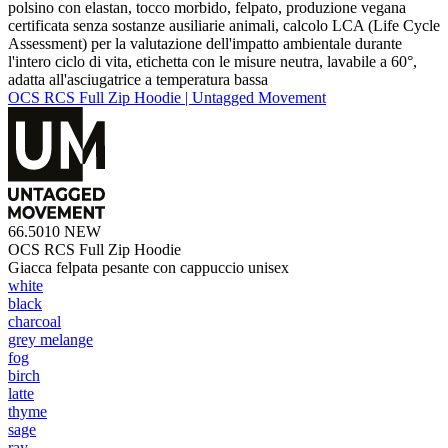
polsino con elastan, tocco morbido, felpato, produzione vegana
certificata senza sostanze ausiliarie animali, calcolo LCA (Life Cycle
Assessment) per la valutazione dell'impatto ambientale durante
l'intero ciclo di vita, etichetta con le misure neutra, lavabile a 60°,
adatta all'asciugatrice a temperatura bassa
OCS RCS Full Zip Hoodie | Untagged Movement
66.5010
NEW
OCS RCS Full Zip Hoodie
Giacca felpata pesante con cappuccio unisex
white
black
charcoal
grey melange
fog
birch
latte
thyme
sage
ray