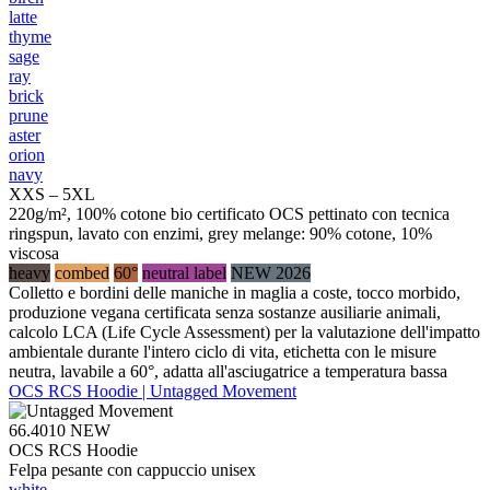
latte
thyme
sage
ray
brick
prune
aster
orion
navy
XXS – 5XL
220g/m², 100% cotone bio certificato OCS pettinato con tecnica
ringspun, lavato con enzimi, grey melange: 90% cotone, 10%
viscosa
heavy
combed
60°
neutral label
NEW 2026
Colletto e bordini delle maniche in maglia a coste, tocco morbido,
produzione vegana certificata senza sostanze ausiliarie animali,
calcolo LCA (Life Cycle Assessment) per la valutazione dell'impatto
ambientale durante l'intero ciclo di vita, etichetta con le misure
neutra, lavabile a 60°, adatta all'asciugatrice a temperatura bassa
OCS RCS Hoodie | Untagged Movement
66.4010
NEW
OCS RCS Hoodie
Felpa pesante con cappuccio unisex
white