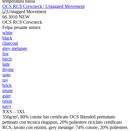
temperatura bassa
OCS RCS Crewneck | Untagged Movement
66.3010
NEW
OCS RCS Crewneck
Felpa pesante unisex
white
black
charcoal
grey melange
fog
birch
latte
thyme
sage
ray
brick
prune
aster
orion
navy
XXS – 5XL
350g/m², 80% cotone bio certificato OCS Blended pretrattato
pettinato con tecnica ringspun, 20% poliestere riciclato certificato
RCS, lavato con enzimi, grey melange: 74% cotone, 20% poliestere,