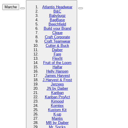
Marche
Atlantis Headwear
B&C
Babybugz
BagBase
Beechfield
Build your Brand
Clique
Craft Corporate
Craft Teamwear
Cutter & Buck
Daiber
Fare
Flexfit
Fruit of the Loom
Halfar
Helly Hansen
James Harvest
J.Harvest & Frost
Jerzees
JN by Daiber
Kariban
Kariban ProAct
Kimood
Korntex
Kustom Kit
K-up
Mantis
MB by Daiber
Mr. Socks