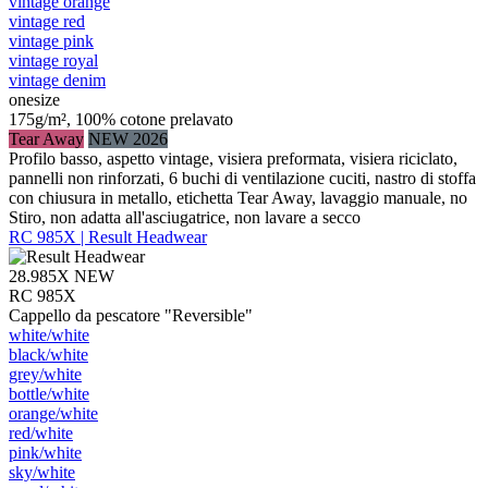
vintage orange
vintage red
vintage pink
vintage royal
vintage denim
onesize
175g/m², 100% cotone prelavato
Tear Away
NEW 2026
Profilo basso, aspetto vintage, visiera preformata, visiera riciclato,
pannelli non rinforzati, 6 buchi di ventilazione cuciti, nastro di stoffa
con chiusura in metallo, etichetta Tear Away, lavaggio manuale, no
Stiro, non adatta all'asciugatrice, non lavare a secco
RC 985X | Result Headwear
28.985X
NEW
RC 985X
Cappello da pescatore "Reversible"
white/​white
black/​white
grey/​white
bottle/​white
orange/​white
red/​white
pink/​white
sky/​white