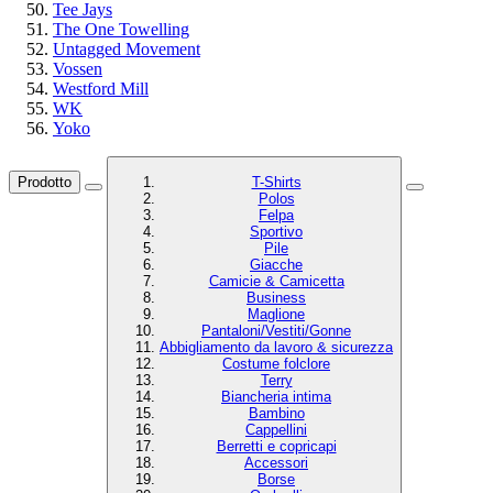
Tee Jays
The One Towelling
Untagged Movement
Vossen
Westford Mill
WK
Yoko
Prodotto
T-Shirts
Polos
Felpa
Sportivo
Pile
Giacche
Camicie & Camicetta
Business
Maglione
Pantaloni/Vestiti/Gonne
Abbigliamento da lavoro & sicurezza
Costume folclore
Terry
Biancheria intima
Bambino
Cappellini
Berretti e copricapi
Accessori
Borse