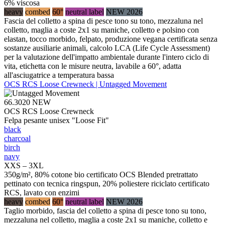
6% viscosa
heavy
combed
60°
neutral label
NEW 2026
Fascia del colletto a spina di pesce tono su tono, mezzaluna nel
colletto, maglia a coste 2x1 su maniche, colletto e polsino con
elastan, tocco morbido, felpato, produzione vegana certificata senza
sostanze ausiliarie animali, calcolo LCA (Life Cycle Assessment)
per la valutazione dell'impatto ambientale durante l'intero ciclo di
vita, etichetta con le misure neutra, lavabile a 60°, adatta
all'asciugatrice a temperatura bassa
OCS RCS Loose Crewneck | Untagged Movement
66.3020
NEW
OCS RCS Loose Crewneck
Felpa pesante unisex "Loose Fit"
black
charcoal
birch
navy
XXS – 3XL
350g/m², 80% cotone bio certificato OCS Blended pretrattato
pettinato con tecnica ringspun, 20% poliestere riciclato certificato
RCS, lavato con enzimi
heavy
combed
60°
neutral label
NEW 2026
Taglio morbido, fascia del colletto a spina di pesce tono su tono,
mezzaluna nel colletto, maglia a coste 2x1 su maniche, colletto e