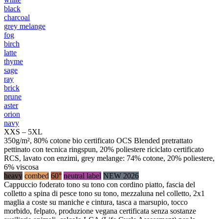
black
charcoal
grey melange
fog
birch
latte
thyme
sage
ray
brick
prune
aster
orion
navy
XXS – 5XL
350g/m², 80% cotone bio certificato OCS Blended pretrattato
pettinato con tecnica ringspun, 20% poliestere riciclato certificato
RCS, lavato con enzimi, grey melange: 74% cotone, 20% poliestere,
6% viscosa
heavy
combed
60°
neutral label
NEW 2026
Cappuccio foderato tono su tono con cordino piatto, fascia del
colletto a spina di pesce tono su tono, mezzaluna nel colletto, 2x1
maglia a coste su maniche e cintura, tasca a marsupio, tocco
morbido, felpato, produzione vegana certificata senza sostanze