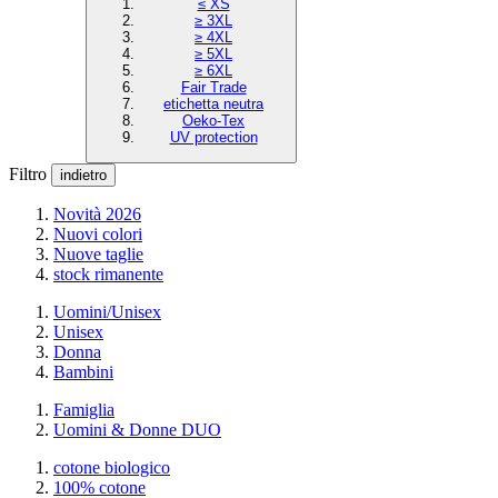
≤ XS
≥ 3XL
≥ 4XL
≥ 5XL
≥ 6XL
Fair Trade
etichetta neutra
Oeko-Tex
UV protection
Filtro
indietro
Novità 2026
Nuovi colori
Nuove taglie
stock rimanente
Uomini/Unisex
Unisex
Donna
Bambini
Famiglia
Uomini & Donne DUO
cotone biologico
100% cotone