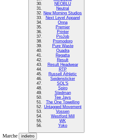
NEOBLU
Neutral
New Morning Studios
Next Level Apparel
Onna
Premier
Printer
ProJob
Promodoro
Pure Waste
Quadra
Regatta
Result
Result Headwear
RTP
Russell Athletic
Seidensticker
SOL'S
Spiro
Stedman
Tee Jays
The One Towelling
Untagged Movement
Vossen
Westford Mill
WK
Yoko
Marche
indietro