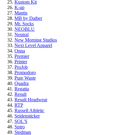
Kustom Kit
K-up
Mantis
MB by Daiber
Mr. Socks
NEOBLU
Neutral
New Morning Studios
Next Level Apparel
Onna
Premier
Printer
ProJob
Promodoro
Pure Waste
Quadra
Regatta
Result
Result Headwear
RTP
Russell Athletic
Seidensticker
SOL'S
Spiro
Stedman