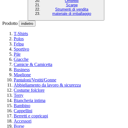
Ombrelli
Scarpe
Strumenti di vendita
materiale di imballaggio
Prodotto
indietro
T-Shirts
Polos
Felpa
Sportivo
Pile
Giacche
Camicie & Camicetta
Business
Maglione
Pantaloni/Vestiti/Gonne
Abbigliamento da lavoro & sicurezza
Costume folclore
Terry
Biancheria intima
Bambino
Cappellini
Berretti e copricapi
Accessori
Borse