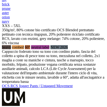
brick
prune
aster
orion
navy
XXS – 5XL
350g/m², 80% cotone bio certificato OCS Blended pretrattato
pettinato con tecnica ringspun, 20% poliestere riciclato certificato
RCS, lavato con enzimi, grey melange: 74% cotone, 20% poliestere,
6% viscosa
heavy
combed
60°
neutral label
NEW 2026
Cappuccio foderato tono su tono con cordino piatto, fascia del
colletto a spina di pesce tono su tono, mezzaluna nel colletto, 2x1
maglia a coste su maniche e cintura, tasche a marsupio, tocco
morbido, felpato, produzione vegana certificata senza sostanze
ausiliarie animali, calcolo LCA (Life Cycle Assessment) per la
valutazione dell'impatto ambientale durante l'intero ciclo di vita,
etichetta con le misure neutra, lavabile a 60°, adatta all'asciugatrice a
temperatura bassa
OCS RCS Jogger Pants | Untagged Movement