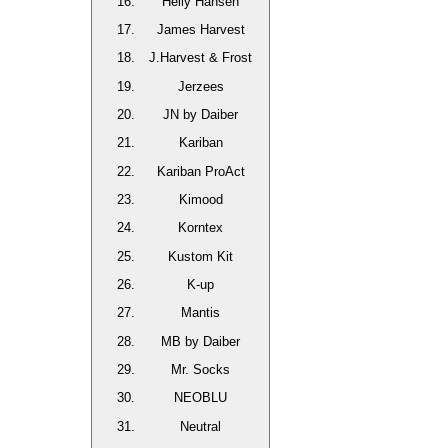
Helly Hansen
James Harvest
J.Harvest & Frost
Jerzees
JN by Daiber
Kariban
Kariban ProAct
Kimood
Korntex
Kustom Kit
K-up
Mantis
MB by Daiber
Mr. Socks
NEOBLU
Neutral