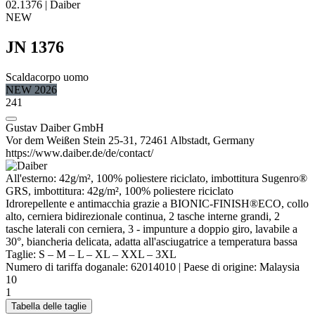
02.1376 | Daiber
NEW
JN 1376
Scaldacorpo uomo
NEW 2026
241
Gustav Daiber GmbH
Vor dem Weißen Stein 25-31, 72461 Albstadt, Germany
https://www.daiber.de/de/contact/
All'esterno: 42g/m², 100%
poliestere
riciclato, imbottitura Sugenro®
GRS, imbottitura: 42g/m², 100%
poliestere
riciclato
Idrorepellente e antimacchia grazie a
BIONIC
-FINISH®ECO, collo
alto, cerniera bidirezionale continua, 2 tasche interne grandi, 2
tasche laterali con cerniera, 3 - impunture a doppio giro, lavabile a
30°, biancheria delicata, adatta all'asciugatrice a temperatura bassa
Taglie:
S
–
M
–
L
–
XL
–
XXL
–
3XL
Numero di tariffa doganale:
62014010
|
Paese di origine:
Malaysia
10
1
Tabella delle taglie