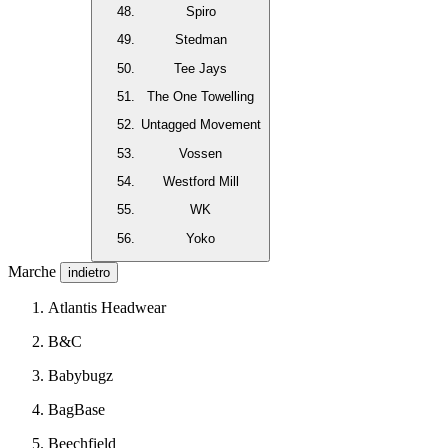
Spiro
Stedman
Tee Jays
The One Towelling
Untagged Movement
Vossen
Westford Mill
WK
Yoko
Marche
indietro
Atlantis Headwear
B&C
Babybugz
BagBase
Beechfield