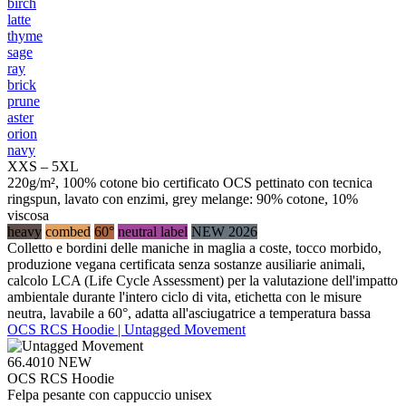
birch
latte
thyme
sage
ray
brick
prune
aster
orion
navy
XXS – 5XL
220g/m², 100% cotone bio certificato OCS pettinato con tecnica
ringspun, lavato con enzimi, grey melange: 90% cotone, 10%
viscosa
heavy
combed
60°
neutral label
NEW 2026
Colletto e bordini delle maniche in maglia a coste, tocco morbido,
produzione vegana certificata senza sostanze ausiliarie animali,
calcolo LCA (Life Cycle Assessment) per la valutazione dell'impatto
ambientale durante l'intero ciclo di vita, etichetta con le misure
neutra, lavabile a 60°, adatta all'asciugatrice a temperatura bassa
OCS RCS Hoodie | Untagged Movement
66.4010
NEW
OCS RCS Hoodie
Felpa pesante con cappuccio unisex