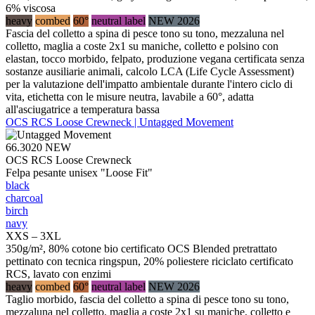
6% viscosa
heavy
combed
60°
neutral label
NEW 2026
Fascia del colletto a spina di pesce tono su tono, mezzaluna nel
colletto, maglia a coste 2x1 su maniche, colletto e polsino con
elastan, tocco morbido, felpato, produzione vegana certificata senza
sostanze ausiliarie animali, calcolo LCA (Life Cycle Assessment)
per la valutazione dell'impatto ambientale durante l'intero ciclo di
vita, etichetta con le misure neutra, lavabile a 60°, adatta
all'asciugatrice a temperatura bassa
OCS RCS Loose Crewneck | Untagged Movement
66.3020
NEW
OCS RCS Loose Crewneck
Felpa pesante unisex "Loose Fit"
black
charcoal
birch
navy
XXS – 3XL
350g/m², 80% cotone bio certificato OCS Blended pretrattato
pettinato con tecnica ringspun, 20% poliestere riciclato certificato
RCS, lavato con enzimi
heavy
combed
60°
neutral label
NEW 2026
Taglio morbido, fascia del colletto a spina di pesce tono su tono,
mezzaluna nel colletto, maglia a coste 2x1 su maniche, colletto e