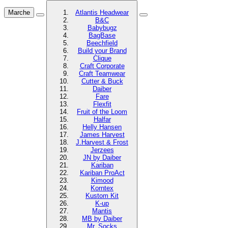
Marche
Atlantis Headwear
B&C
Babybugz
BagBase
Beechfield
Build your Brand
Clique
Craft Corporate
Craft Teamwear
Cutter & Buck
Daiber
Fare
Flexfit
Fruit of the Loom
Halfar
Helly Hansen
James Harvest
J.Harvest & Frost
Jerzees
JN by Daiber
Kariban
Kariban ProAct
Kimood
Korntex
Kustom Kit
K-up
Mantis
MB by Daiber
Mr. Socks