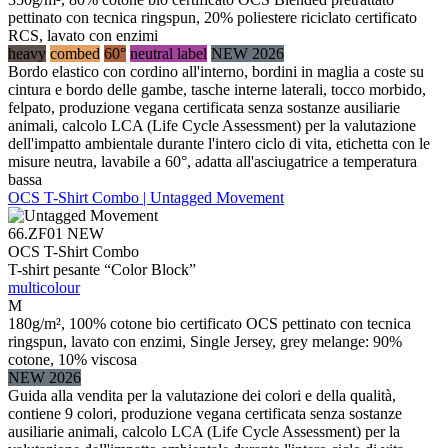
pettinato con tecnica ringspun, 20% poliestere riciclato certificato
RCS, lavato con enzimi
heavy
combed
60°
neutral label
NEW 2026
Bordo elastico con cordino all'interno, bordini in maglia a coste su
cintura e bordo delle gambe, tasche interne laterali, tocco morbido,
felpato, produzione vegana certificata senza sostanze ausiliarie
animali, calcolo LCA (Life Cycle Assessment) per la valutazione
dell'impatto ambientale durante l'intero ciclo di vita, etichetta con le
misure neutra, lavabile a 60°, adatta all'asciugatrice a temperatura
bassa
OCS T-Shirt Combo | Untagged Movement
66.ZF01
NEW
OCS T-Shirt Combo
T-shirt pesante “Color Block”
multicolour
M
180g/m², 100% cotone bio certificato OCS pettinato con tecnica
ringspun, lavato con enzimi, Single Jersey, grey melange: 90%
cotone, 10% viscosa
NEW 2026
Guida alla vendita per la valutazione dei colori e della qualità,
contiene 9 colori, produzione vegana certificata senza sostanze
ausiliarie animali, calcolo LCA (Life Cycle Assessment) per la