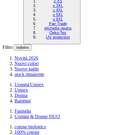
≤ XS
≥ 3XL
≥ 4XL
≥ 5XL
≥ 6XL
Fair Trade
etichetta neutra
Oeko-Tex
UV protection
Filtro
indietro
Novità 2026
Nuovi colori
Nuove taglie
stock rimanente
Uomini/Unisex
Unisex
Donna
Bambini
Famiglia
Uomini & Donne DUO
cotone biologico
100% cotone