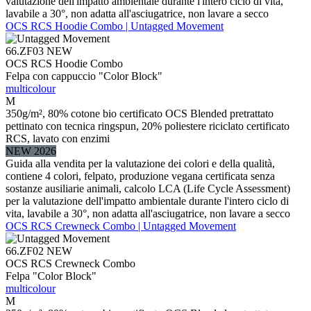
valutazione dell'impatto ambientale durante l'intero ciclo di vita,
lavabile a 30°, non adatta all'asciugatrice, non lavare a secco
OCS RCS Hoodie Combo | Untagged Movement
66.ZF03
NEW
OCS RCS Hoodie Combo
Felpa con cappuccio "Color Block"
multicolour
M
350g/m², 80% cotone bio certificato OCS Blended pretrattato
pettinato con tecnica ringspun, 20% poliestere riciclato certificato
RCS, lavato con enzimi
NEW 2026
Guida alla vendita per la valutazione dei colori e della qualità,
contiene 4 colori, felpato, produzione vegana certificata senza
sostanze ausiliarie animali, calcolo LCA (Life Cycle Assessment)
per la valutazione dell'impatto ambientale durante l'intero ciclo di
vita, lavabile a 30°, non adatta all'asciugatrice, non lavare a secco
OCS RCS Crewneck Combo | Untagged Movement
66.ZF02
NEW
OCS RCS Crewneck Combo
Felpa "Color Block"
multicolour
M