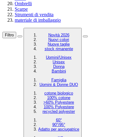
Ombrelli
Scarpe
Strumenti di vendita
materiale di imballaggio
Filtro
Novità 2026
Nuovi colori
Nuove taglie
stock rimanente
Uomini/Unisex
Unisex
Donna
Bambini
Famiglia
Uomini & Donne DUO
cotone biologico
100% cotone
>60% Polyestere
100% Polyestere
recycled polyester
60°
90°/95°
Adatto per asciugatrice