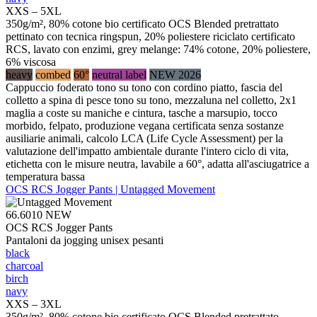
XXS – 5XL
350g/m², 80% cotone bio certificato OCS Blended pretrattato
pettinato con tecnica ringspun, 20% poliestere riciclato certificato
RCS, lavato con enzimi, grey melange: 74% cotone, 20% poliestere,
6% viscosa
heavy
combed
60°
neutral label
NEW 2026
Cappuccio foderato tono su tono con cordino piatto, fascia del
colletto a spina di pesce tono su tono, mezzaluna nel colletto, 2x1
maglia a coste su maniche e cintura, tasche a marsupio, tocco
morbido, felpato, produzione vegana certificata senza sostanze
ausiliarie animali, calcolo LCA (Life Cycle Assessment) per la
valutazione dell'impatto ambientale durante l'intero ciclo di vita,
etichetta con le misure neutra, lavabile a 60°, adatta all'asciugatrice a
temperatura bassa
OCS RCS Jogger Pants | Untagged Movement
66.6010
NEW
OCS RCS Jogger Pants
Pantaloni da jogging unisex pesanti
black
charcoal
birch
navy
XXS – 3XL
350g/m², 80% cotone bio certificato OCS Blended pretrattato