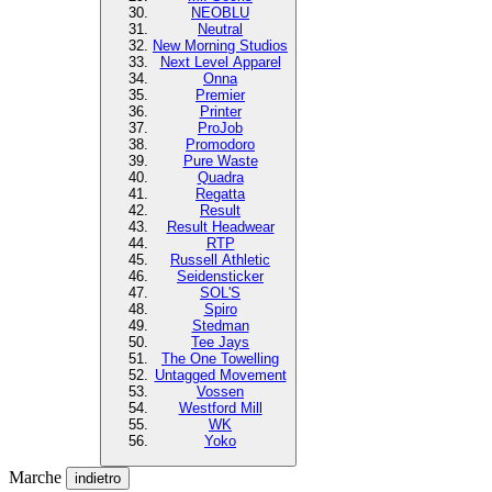
NEOBLU
Neutral
New Morning Studios
Next Level Apparel
Onna
Premier
Printer
ProJob
Promodoro
Pure Waste
Quadra
Regatta
Result
Result Headwear
RTP
Russell Athletic
Seidensticker
SOL'S
Spiro
Stedman
Tee Jays
The One Towelling
Untagged Movement
Vossen
Westford Mill
WK
Yoko
Marche
indietro