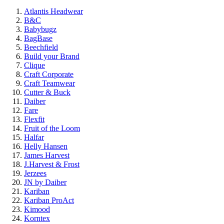
Atlantis Headwear
B&C
Babybugz
BagBase
Beechfield
Build your Brand
Clique
Craft Corporate
Craft Teamwear
Cutter & Buck
Daiber
Fare
Flexfit
Fruit of the Loom
Halfar
Helly Hansen
James Harvest
J.Harvest & Frost
Jerzees
JN by Daiber
Kariban
Kariban ProAct
Kimood
Korntex