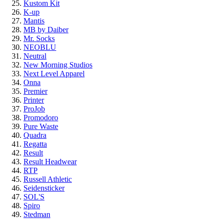
Kustom Kit
K-up
Mantis
MB by Daiber
Mr. Socks
NEOBLU
Neutral
New Morning Studios
Next Level Apparel
Onna
Premier
Printer
ProJob
Promodoro
Pure Waste
Quadra
Regatta
Result
Result Headwear
RTP
Russell Athletic
Seidensticker
SOL'S
Spiro
Stedman