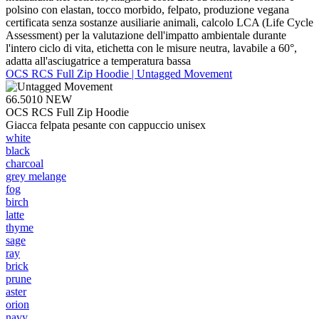
polsino con elastan, tocco morbido, felpato, produzione vegana
certificata senza sostanze ausiliarie animali, calcolo LCA (Life Cycle
Assessment) per la valutazione dell'impatto ambientale durante
l'intero ciclo di vita, etichetta con le misure neutra, lavabile a 60°,
adatta all'asciugatrice a temperatura bassa
OCS RCS Full Zip Hoodie | Untagged Movement
66.5010
NEW
OCS RCS Full Zip Hoodie
Giacca felpata pesante con cappuccio unisex
white
black
charcoal
grey melange
fog
birch
latte
thyme
sage
ray
brick
prune
aster
orion
navy