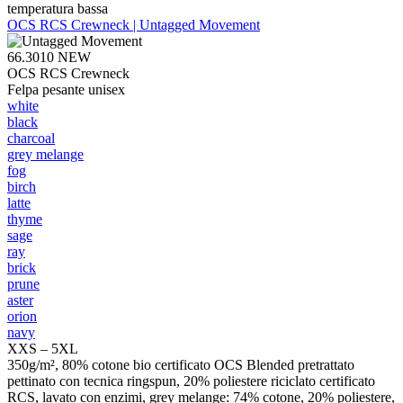
temperatura bassa
OCS RCS Crewneck | Untagged Movement
66.3010
NEW
OCS RCS Crewneck
Felpa pesante unisex
white
black
charcoal
grey melange
fog
birch
latte
thyme
sage
ray
brick
prune
aster
orion
navy
XXS – 5XL
350g/m², 80% cotone bio certificato OCS Blended pretrattato
pettinato con tecnica ringspun, 20% poliestere riciclato certificato
RCS, lavato con enzimi, grey melange: 74% cotone, 20% poliestere,