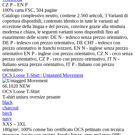
CZ P – EN P
100% carta FSC, 504 pagine
Catalogo complessivo neutro, contiene 2.560 articoli, 3 Varianti di
copertura disponibili, contenuto identico in tutte le varianti ad
eccezione della lingua e del prezzo, convince grazie alla struttura
moderna e chiara, le seguenti varianti sono disponibili fino ad
esaurimento delle scorte: DE N - tedesco senza prezzo orientativo,
DE P - tedesco con prezzo orientativo, DE CHF - tedesco con
prezzo orientativo in franchi svizzeri, EN N - inglese senza prezzo
orientativo EN P - inglese con prezzo orientativo, CZ N - ceco senza
prezzo orientativo, CZ P - ceco con prezzo orientativo, IT N -
Italiano senza prezzo orientativo, IT P - Italiano con prezzo
orientativo
OCS Loose T-Shirt | Untagged Movement
66.1020
NEW
OCS Loose T-Shirt
T-shirt unisex oversize pesante
black
charcoal
birch
navy
XXS – 3XL
180g/m², 100% cotone bio certificato OCS pettinato con tecnica
ringspun, lavato con enzimi, Single Jersey, grey melange: 90%