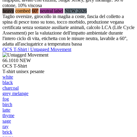
cotone, 10% viscosa
heavy
combed
60°
neutral label
NEW 2026
Taglio oversize, girocollo in maglia a coste, fascia del colletto a
spina di pesce tono su tono, tocco morbido, produzione vegana
certificata senza sostanze ausiliarie animali, calcolo LCA (Life Cycle
Assessment) per la valutazione dell'impatto ambientale durante
l'intero ciclo di vita, etichetta con le misure neutra, lavabile a 60°,
adatta all'asciugatrice a temperatura bassa
OCS T-Shirt | Untagged Movement
66.1010
NEW
OCS T-Shirt
T-shirt unisex pesante
white
black
charcoal
grey melange
fog
birch
latte
thyme
sage
ray
brick