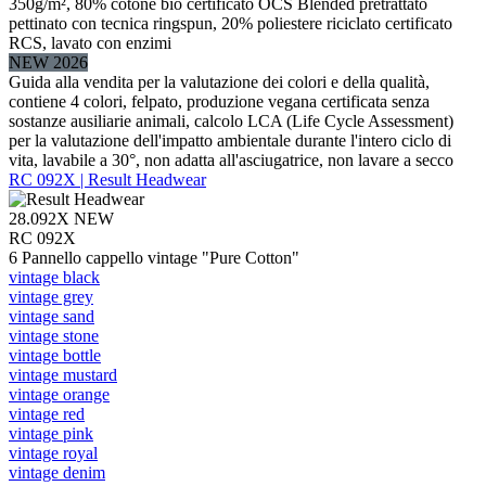
350g/m², 80% cotone bio certificato OCS Blended pretrattato
pettinato con tecnica ringspun, 20% poliestere riciclato certificato
RCS, lavato con enzimi
NEW 2026
Guida alla vendita per la valutazione dei colori e della qualità,
contiene 4 colori, felpato, produzione vegana certificata senza
sostanze ausiliarie animali, calcolo LCA (Life Cycle Assessment)
per la valutazione dell'impatto ambientale durante l'intero ciclo di
vita, lavabile a 30°, non adatta all'asciugatrice, non lavare a secco
RC 092X | Result Headwear
28.092X
NEW
RC 092X
6 Pannello cappello vintage "Pure Cotton"
vintage black
vintage grey
vintage sand
vintage stone
vintage bottle
vintage mustard
vintage orange
vintage red
vintage pink
vintage royal
vintage denim