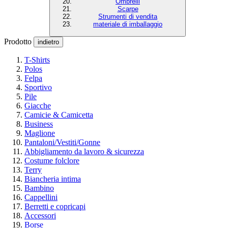
Ombrelli
Scarpe
Strumenti di vendita
materiale di imballaggio
Prodotto
indietro
T-Shirts
Polos
Felpa
Sportivo
Pile
Giacche
Camicie & Camicetta
Business
Maglione
Pantaloni/Vestiti/Gonne
Abbigliamento da lavoro & sicurezza
Costume folclore
Terry
Biancheria intima
Bambino
Cappellini
Berretti e copricapi
Accessori
Borse