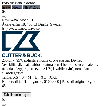
Polo funzionale donna
heavy
Stretch
NEW 2026
68
New Wave Mode AB
Åkarevägen 18, 456 83 Dingle, Sweden
https://www.newwave.se/
200g/m², 95%
poliestere
riciclato, 5%
elastan
, DryTec
Vestibilità sfiancata, abbottonatura con 4 bottoni, spacchi laterali,
materiale leggero, protezione UV, lavabile a 40°, non adatta
all'asciugatrice
Taglie:
XS
–
S
–
M
–
L
–
XL
–
XXL
Numero di tariffa doganale:
61062000
|
Paese di origine:
Egitto
45
1
Tabella delle taglie
68