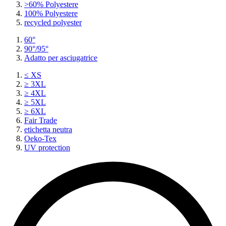
>60% Polyestere
100% Polyestere
recycled polyester
60°
90°/95°
Adatto per asciugatrice
≤ XS
≥ 3XL
≥ 4XL
≥ 5XL
≥ 6XL
Fair Trade
etichetta neutra
Oeko-Tex
UV protection