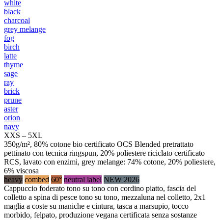
white
black
charcoal
grey melange
fog
birch
latte
thyme
sage
ray
brick
prune
aster
orion
navy
XXS – 5XL
350g/m², 80% cotone bio certificato OCS Blended pretrattato
pettinato con tecnica ringspun, 20% poliestere riciclato certificato
RCS, lavato con enzimi, grey melange: 74% cotone, 20% poliestere,
6% viscosa
heavy
combed
60°
neutral label
NEW 2026
Cappuccio foderato tono su tono con cordino piatto, fascia del
colletto a spina di pesce tono su tono, mezzaluna nel colletto, 2x1
maglia a coste su maniche e cintura, tasca a marsupio, tocco
morbido, felpato, produzione vegana certificata senza sostanze