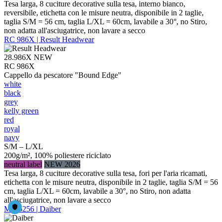
Tesa larga, 8 cuciture decorative sulla tesa, interno bianco,
reversibile, etichetta con le misure neutra, disponibile in 2 taglie,
taglia S/M = 56 cm, taglia L/XL = 60cm, lavabile a 30°, no Stiro,
non adatta all'asciugatrice, non lavare a secco
RC 986X | Result Headwear
28.986X
NEW
RC 986X
Cappello da pescatore "Bound Edge"
white
black
grey
kelly green
red
royal
navy
S/M – L/XL
200g/m², 100% poliestere riciclato
neutral label
NEW 2026
Tesa larga, 8 cuciture decorative sulla tesa, fori per l'aria ricamati,
etichetta con le misure neutra, disponibile in 2 taglie, taglia S/M = 56
cm, taglia L/XL = 60cm, lavabile a 30°, no Stiro, non adatta
all'asciugatrice, non lavare a secco
MB 6256 | Daiber