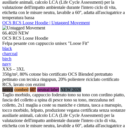
ausiliarie animali, calcolo LCA (Life Cycle Assessment) per la
valutazione dell'impatto ambientale durante l'intero ciclo di vita,
etichetta con le misure neutra, lavabile a 60°, adatta all'asciugatrice a
temperatura bassa
OCS RCS Loose Hoodie | Untagged Movement
66.4020
NEW
OCS RCS Loose Hoodie
Felpa pesante con cappuccio unisex "Loose Fit"
black
charcoal
birch
navy
XXS – 3XL
350g/m², 80% cotone bio certificato OCS Blended pretrattato
pettinato con tecnica ringspun, 20% poliestere riciclato certificato
RCS, lavato con enzimi
heavy
combed
60°
neutral label
NEW 2026
Taglio morbido, cappuccio foderato tono su tono con cordino piatto,
fascia del colletto a spina di pesce tono su tono, mezzaluna nel
colletto, 2x1 maglia a coste su maniche e cintura, tasca a marsupio,
tocco morbido, felpato, produzione vegana certificata senza sostanze
ausiliarie animali, calcolo LCA (Life Cycle Assessment) per la
valutazione dell'impatto ambientale durante l'intero ciclo di vita,
etichetta con le misure neutra, lavabile a 60°, adatta all'asciugatrice a