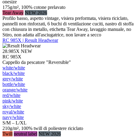
onesize
175g/m², 100% cotone prelavato
Tear Away
NEW 2026
Profilo basso, aspetto vintage, visiera preformata, visiera riciclato,
pannelli non rinforzati, 6 buchi di ventilazione cuciti, nastro di stoffa
con chiusura in metallo, etichetta Tear Away, lavaggio manuale, no
Stiro, non adatta all'asciugatrice, non lavare a secco
RC 985X | Result Headwear
28.985X
NEW
RC 985X
Cappello da pescatore "Reversible"
white/​white
black/​white
grey/​white
bottle/​white
orange/​white
red/​white
pink/​white
sky/​white
royal/​white
navy/​white
S/M – L/XL
210g/m², 100% twill di poliestere riciclato
Twill
neutral label
NEW 2026