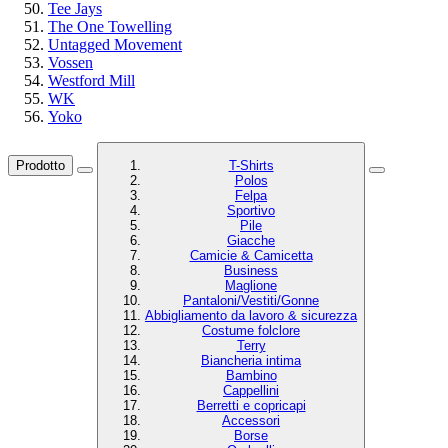
Tee Jays
The One Towelling
Untagged Movement
Vossen
Westford Mill
WK
Yoko
Prodotto
T-Shirts
Polos
Felpa
Sportivo
Pile
Giacche
Camicie & Camicetta
Business
Maglione
Pantaloni/Vestiti/Gonne
Abbigliamento da lavoro & sicurezza
Costume folclore
Terry
Biancheria intima
Bambino
Cappellini
Berretti e copricapi
Accessori
Borse