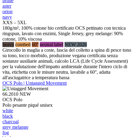
prune
aster
orion
navy
XXS – 5XL
180g/m², 100% cotone bio certificato OCS pettinato con tecnica
ringspun, lavato con enzimi, Single Jersey, grey melange: 90%
cotone, 10% viscosa
heavy
combed
60°
neutral label
NEW 2026
Girocollo in maglia a coste, fascia del colletto a spina di pesce tono
su tono, tocco morbido, produzione vegana certificata senza
sostanze ausiliarie animali, calcolo LCA (Life Cycle Assessment)
per la valutazione dell'impatto ambientale durante l'intero ciclo di
vita, etichetta con le misure neutra, lavabile a 60°, adatta
all'asciugatrice a temperatura bassa
OCS Polo | Untagged Movement
66.2010
NEW
OCS Polo
Polo pesante piqué unisex
white
black
charcoal
grey melange
fog