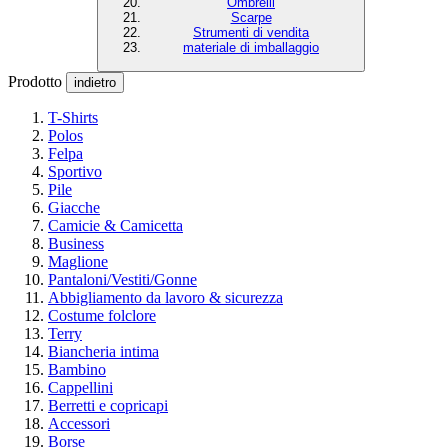
Ombrelli
Scarpe
Strumenti di vendita
materiale di imballaggio
Prodotto
indietro
T-Shirts
Polos
Felpa
Sportivo
Pile
Giacche
Camicie & Camicetta
Business
Maglione
Pantaloni/Vestiti/Gonne
Abbigliamento da lavoro & sicurezza
Costume folclore
Terry
Biancheria intima
Bambino
Cappellini
Berretti e copricapi
Accessori
Borse