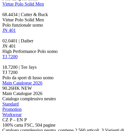
Virtue Polo Solid Men
68.4434 | Cutter & Buck
Virtue Polo Solid Men
Polo funzionale uomo
JN 401
02.0401 | Daiber
JN 401
High Performance Polo uomo
TJ 7200
18.7200 | Tee Jays
TJ 7200
Polo da sport di lusso uomo
Main Catalogue 2026
90.26HK
NEW
Main Catalogue 2026
Catalogo complessivo neutro
Standard
Promotion
Workwear
CZ P – EN P
100% carta FSC, 504 pagine
Catalogo complessivo neutro, contiene 2.560 articoli, 3 Varianti di