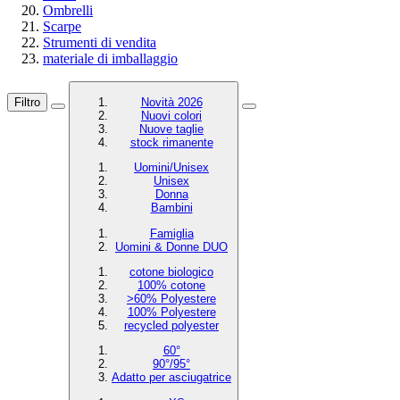
Ombrelli
Scarpe
Strumenti di vendita
materiale di imballaggio
Filtro
Novità 2026
Nuovi colori
Nuove taglie
stock rimanente
Uomini/Unisex
Unisex
Donna
Bambini
Famiglia
Uomini & Donne DUO
cotone biologico
100% cotone
>60% Polyestere
100% Polyestere
recycled polyester
60°
90°/95°
Adatto per asciugatrice