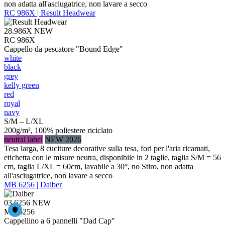
non adatta all'asciugatrice, non lavare a secco
RC 986X | Result Headwear
28.986X
NEW
RC 986X
Cappello da pescatore "Bound Edge"
white
black
grey
kelly green
red
royal
navy
S/M – L/XL
200g/m², 100% poliestere riciclato
neutral label
NEW 2026
Tesa larga, 8 cuciture decorative sulla tesa, fori per l'aria ricamati,
etichetta con le misure neutra, disponibile in 2 taglie, taglia S/M = 56
cm, taglia L/XL = 60cm, lavabile a 30°, no Stiro, non adatta
all'asciugatrice, non lavare a secco
MB 6256 | Daiber
03.6256
NEW
MB 6256
Cappellino a 6 pannelli "Dad Cap"