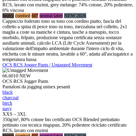
RCS, lavato con enzimi, grey melange: 74% cotone, 20% poliestere,
6% viscosa
heavy
combed
60°
neutral label
NEW 2026
Cappuccio foderato tono su tono con cordino piatto, fascia del
colletto a spina di pesce tono su tono, mezzaluna nel colletto, 2x1
maglia a coste su maniche e cintura, tasche a marsupio, tocco
morbido, felpato, produzione vegana certificata senza sostanze
ausiliarie animali, calcolo LCA (Life Cycle Assessment) per la
valutazione dell'impatto ambientale durante l'intero ciclo di vita,
etichetta con le misure neutra, lavabile a 60°, adatta all'asciugatrice a
temperatura bassa
OCS RCS Jogger Pants | Untagged Movement
66.6010
NEW
OCS RCS Jogger Pants
Pantaloni da jogging unisex pesanti
black
charcoal
birch
navy
XXS – 3XL
350g/m², 80% cotone bio certificato OCS Blended pretrattato
pettinato con tecnica ringspun, 20% poliestere riciclato certificato
RCS, lavato con enzimi
heavy
combed
60°
neutral label
NEW 2026