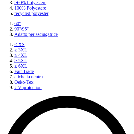
>60% Polyestere
100% Polyestere
recycled polyester
60°
90°/95°
Adatto per asciugatrice
≤ XS
≥ 3XL
≥ 4XL
≥ 5XL
≥ 6XL
Fair Trade
etichetta neutra
Oeko-Tex
UV protection