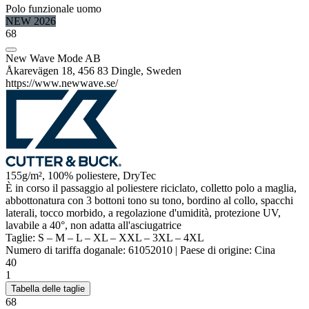
Polo funzionale uomo
NEW 2026
68
New Wave Mode AB
Åkarevägen 18, 456 83 Dingle, Sweden
https://www.newwave.se/
155g/m², 100%
poliestere
, DryTec
È in corso il passaggio al
poliestere
riciclato, colletto polo a maglia,
abbottonatura con 3 bottoni tono su tono, bordino al collo, spacchi
laterali, tocco morbido, a regolazione d'umidità, protezione UV,
lavabile a 40°, non adatta all'asciugatrice
Taglie:
S
–
M
–
L
–
XL
–
XXL
–
3XL
–
4XL
Numero di tariffa doganale:
61052010
|
Paese di origine:
Cina
40
1
Tabella delle taglie
68