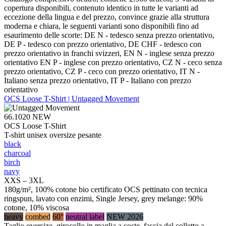
copertura disponibili, contenuto identico in tutte le varianti ad
eccezione della lingua e del prezzo, convince grazie alla struttura
moderna e chiara, le seguenti varianti sono disponibili fino ad
esaurimento delle scorte: DE N - tedesco senza prezzo orientativo,
DE P - tedesco con prezzo orientativo, DE CHF - tedesco con
prezzo orientativo in franchi svizzeri, EN N - inglese senza prezzo
orientativo EN P - inglese con prezzo orientativo, CZ N - ceco senza
prezzo orientativo, CZ P - ceco con prezzo orientativo, IT N -
Italiano senza prezzo orientativo, IT P - Italiano con prezzo
orientativo
OCS Loose T-Shirt | Untagged Movement
66.1020
NEW
OCS Loose T-Shirt
T-shirt unisex oversize pesante
black
charcoal
birch
navy
XXS – 3XL
180g/m², 100% cotone bio certificato OCS pettinato con tecnica
ringspun, lavato con enzimi, Single Jersey, grey melange: 90%
cotone, 10% viscosa
heavy
combed
60°
neutral label
NEW 2026
Taglio oversize, girocollo in maglia a coste, fascia del colletto a