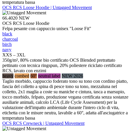
temperatura bassa
OCS RCS Loose Hoodie | Untagged Movement
66.4020
NEW
OCS RCS Loose Hoodie
Felpa pesante con cappuccio unisex "Loose Fit"
black
charcoal
birch
navy
XXS – 3XL
350g/m², 80% cotone bio certificato OCS Blended pretrattato
pettinato con tecnica ringspun, 20% poliestere riciclato certificato
RCS, lavato con enzimi
heavy
combed
60°
neutral label
NEW 2026
Taglio morbido, cappuccio foderato tono su tono con cordino piatto,
fascia del colletto a spina di pesce tono su tono, mezzaluna nel
colletto, 2x1 maglia a coste su maniche e cintura, tasca a marsupio,
tocco morbido, felpato, produzione vegana certificata senza sostanze
ausiliarie animali, calcolo LCA (Life Cycle Assessment) per la
valutazione dell'impatto ambientale durante l'intero ciclo di vita,
etichetta con le misure neutra, lavabile a 60°, adatta all'asciugatrice a
temperatura bassa
OCS RCS Crewneck | Untagged Movement