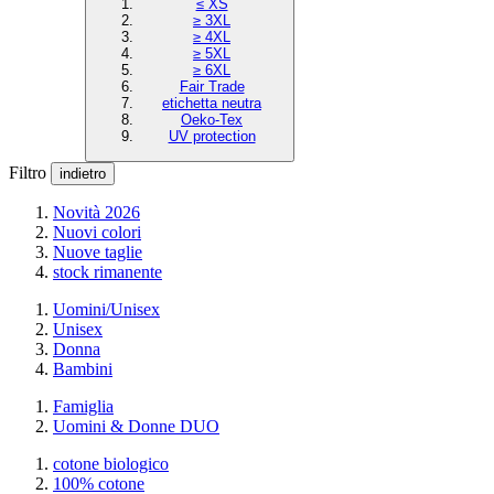
≤ XS
≥ 3XL
≥ 4XL
≥ 5XL
≥ 6XL
Fair Trade
etichetta neutra
Oeko-Tex
UV protection
Filtro
indietro
Novità 2026
Nuovi colori
Nuove taglie
stock rimanente
Uomini/Unisex
Unisex
Donna
Bambini
Famiglia
Uomini & Donne DUO
cotone biologico
100% cotone