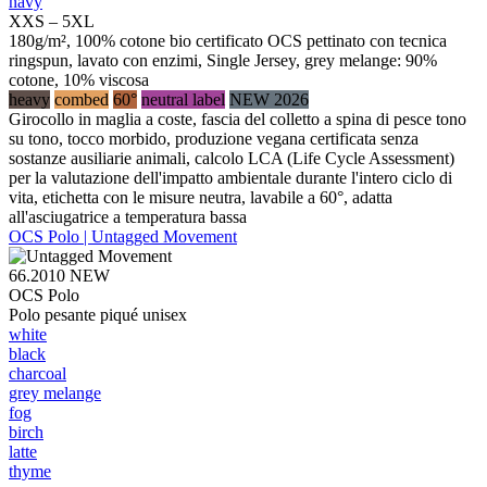
navy
XXS – 5XL
180g/m², 100% cotone bio certificato OCS pettinato con tecnica
ringspun, lavato con enzimi, Single Jersey, grey melange: 90%
cotone, 10% viscosa
heavy
combed
60°
neutral label
NEW 2026
Girocollo in maglia a coste, fascia del colletto a spina di pesce tono
su tono, tocco morbido, produzione vegana certificata senza
sostanze ausiliarie animali, calcolo LCA (Life Cycle Assessment)
per la valutazione dell'impatto ambientale durante l'intero ciclo di
vita, etichetta con le misure neutra, lavabile a 60°, adatta
all'asciugatrice a temperatura bassa
OCS Polo | Untagged Movement
66.2010
NEW
OCS Polo
Polo pesante piqué unisex
white
black
charcoal
grey melange
fog
birch
latte
thyme