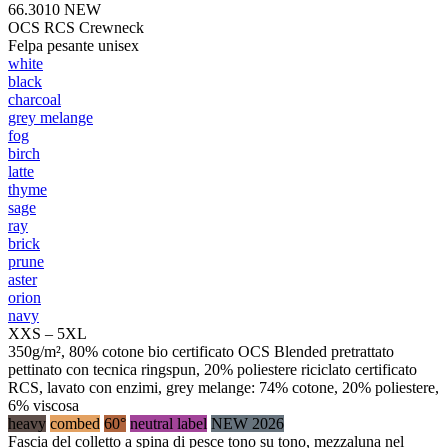
66.3010
NEW
OCS RCS Crewneck
Felpa pesante unisex
white
black
charcoal
grey melange
fog
birch
latte
thyme
sage
ray
brick
prune
aster
orion
navy
XXS – 5XL
350g/m², 80% cotone bio certificato OCS Blended pretrattato
pettinato con tecnica ringspun, 20% poliestere riciclato certificato
RCS, lavato con enzimi, grey melange: 74% cotone, 20% poliestere,
6% viscosa
heavy
combed
60°
neutral label
NEW 2026
Fascia del colletto a spina di pesce tono su tono, mezzaluna nel