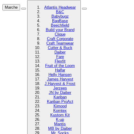
Marche
Atlantis Headwear
B&C
Babybugz
BagBase
Beechfield
Build your Brand
Clique
Craft Corporate
Craft Teamwear
Cutter & Buck
Daiber
Fare
Flexfit
Fruit of the Loom
Halfar
Helly Hansen
James Harvest
J.Harvest & Frost
Jerzees
JN by Daiber
Kariban
Kariban ProAct
Kimood
Korntex
Kustom Kit
K-up
Mantis
MB by Daiber
Mr. Socks