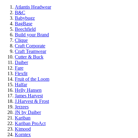
Atlantis Headwear
B&C
Babybugz
BagBase
Beechfield
Build your Brand
Clique
Craft Corporate
Craft Teamwear
Cutter & Buck
Daiber
Fare
Flexfit
Fruit of the Loom
Halfar
Helly Hansen
James Harvest
J.Harvest & Frost
Jerzees
JN by Daiber
Kariban
Kariban ProAct
Kimood
Korntex