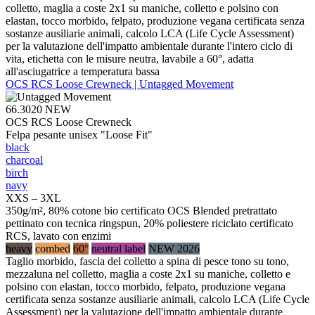
colletto, maglia a coste 2x1 su maniche, colletto e polsino con
elastan, tocco morbido, felpato, produzione vegana certificata senza
sostanze ausiliarie animali, calcolo LCA (Life Cycle Assessment)
per la valutazione dell'impatto ambientale durante l'intero ciclo di
vita, etichetta con le misure neutra, lavabile a 60°, adatta
all'asciugatrice a temperatura bassa
OCS RCS Loose Crewneck | Untagged Movement
66.3020
NEW
OCS RCS Loose Crewneck
Felpa pesante unisex "Loose Fit"
black
charcoal
birch
navy
XXS – 3XL
350g/m², 80% cotone bio certificato OCS Blended pretrattato
pettinato con tecnica ringspun, 20% poliestere riciclato certificato
RCS, lavato con enzimi
heavy
combed
60°
neutral label
NEW 2026
Taglio morbido, fascia del colletto a spina di pesce tono su tono,
mezzaluna nel colletto, maglia a coste 2x1 su maniche, colletto e
polsino con elastan, tocco morbido, felpato, produzione vegana
certificata senza sostanze ausiliarie animali, calcolo LCA (Life Cycle
Assessment) per la valutazione dell'impatto ambientale durante