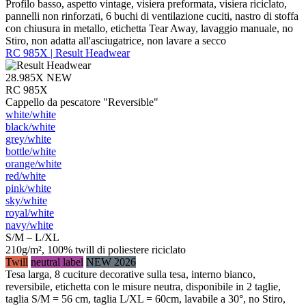
Profilo basso, aspetto vintage, visiera preformata, visiera riciclato,
pannelli non rinforzati, 6 buchi di ventilazione cuciti, nastro di stoffa
con chiusura in metallo, etichetta Tear Away, lavaggio manuale, no
Stiro, non adatta all'asciugatrice, non lavare a secco
RC 985X | Result Headwear
28.985X
NEW
RC 985X
Cappello da pescatore "Reversible"
white/​white
black/​white
grey/​white
bottle/​white
orange/​white
red/​white
pink/​white
sky/​white
royal/​white
navy/​white
S/M – L/XL
210g/m², 100% twill di poliestere riciclato
Twill
neutral label
NEW 2026
Tesa larga, 8 cuciture decorative sulla tesa, interno bianco,
reversibile, etichetta con le misure neutra, disponibile in 2 taglie,
taglia S/M = 56 cm, taglia L/XL = 60cm, lavabile a 30°, no Stiro,