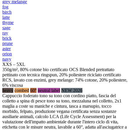
grey melange
fog
birch
latte
thyme
sage
ray
brick
prune
aster
orion
navy
XXS – 5XL
350g/m², 80% cotone bio certificato OCS Blended pretrattato
pettinato con tecnica ringspun, 20% poliestere riciclato certificato
RCS, lavato con enzimi, grey melange: 74% cotone, 20% poliestere,
6% viscosa
heavy
combed
60°
neutral label
NEW 2026
Cappuccio foderato tono su tono con cordino piatto, fascia del
colletto a spina di pesce tono su tono, mezzaluna nel colletto, 2x1
maglia a coste su maniche e cintura, tasca a marsupio, tocco
morbido, felpato, produzione vegana certificata senza sostanze
ausiliarie animali, calcolo LCA (Life Cycle Assessment) per la
valutazione dell'impatto ambientale durante l'intero ciclo di vita,
etichetta con le misure neutra, lavabile a 60°, adatta all'asciugatrice a