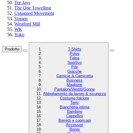
Tee Jays
The One Towelling
Untagged Movement
Vossen
Westford Mill
WK
Yoko
Prodotto
T-Shirts
Polos
Felpa
Sportivo
Pile
Giacche
Camicie & Camicetta
Business
Maglione
Pantaloni/Vestiti/Gonne
Abbigliamento da lavoro & sicurezza
Costume folclore
Terry
Biancheria intima
Bambino
Cappellini
Berretti e copricapi
Accessori
Borse