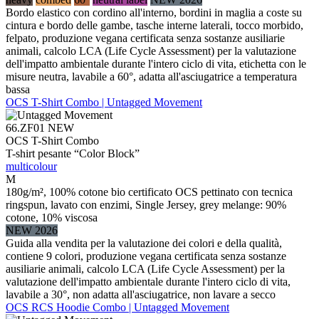
Bordo elastico con cordino all'interno, bordini in maglia a coste su
cintura e bordo delle gambe, tasche interne laterali, tocco morbido,
felpato, produzione vegana certificata senza sostanze ausiliarie
animali, calcolo LCA (Life Cycle Assessment) per la valutazione
dell'impatto ambientale durante l'intero ciclo di vita, etichetta con le
misure neutra, lavabile a 60°, adatta all'asciugatrice a temperatura
bassa
OCS T-Shirt Combo | Untagged Movement
66.ZF01
NEW
OCS T-Shirt Combo
T-shirt pesante “Color Block”
multicolour
M
180g/m², 100% cotone bio certificato OCS pettinato con tecnica
ringspun, lavato con enzimi, Single Jersey, grey melange: 90%
cotone, 10% viscosa
NEW 2026
Guida alla vendita per la valutazione dei colori e della qualità,
contiene 9 colori, produzione vegana certificata senza sostanze
ausiliarie animali, calcolo LCA (Life Cycle Assessment) per la
valutazione dell'impatto ambientale durante l'intero ciclo di vita,
lavabile a 30°, non adatta all'asciugatrice, non lavare a secco
OCS RCS Hoodie Combo | Untagged Movement