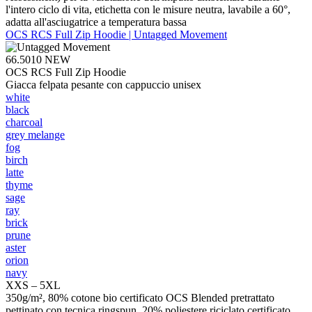
l'intero ciclo di vita, etichetta con le misure neutra, lavabile a 60°,
adatta all'asciugatrice a temperatura bassa
OCS RCS Full Zip Hoodie | Untagged Movement
66.5010
NEW
OCS RCS Full Zip Hoodie
Giacca felpata pesante con cappuccio unisex
white
black
charcoal
grey melange
fog
birch
latte
thyme
sage
ray
brick
prune
aster
orion
navy
XXS – 5XL
350g/m², 80% cotone bio certificato OCS Blended pretrattato
pettinato con tecnica ringspun, 20% poliestere riciclato certificato