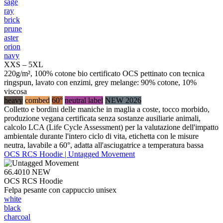
sage
ray
brick
prune
aster
orion
navy
XXS – 5XL
220g/m², 100% cotone bio certificato OCS pettinato con tecnica
ringspun, lavato con enzimi, grey melange: 90% cotone, 10%
viscosa
heavy
combed
60°
neutral label
NEW 2026
Colletto e bordini delle maniche in maglia a coste, tocco morbido,
produzione vegana certificata senza sostanze ausiliarie animali,
calcolo LCA (Life Cycle Assessment) per la valutazione dell'impatto
ambientale durante l'intero ciclo di vita, etichetta con le misure
neutra, lavabile a 60°, adatta all'asciugatrice a temperatura bassa
OCS RCS Hoodie | Untagged Movement
66.4010
NEW
OCS RCS Hoodie
Felpa pesante con cappuccio unisex
white
black
charcoal