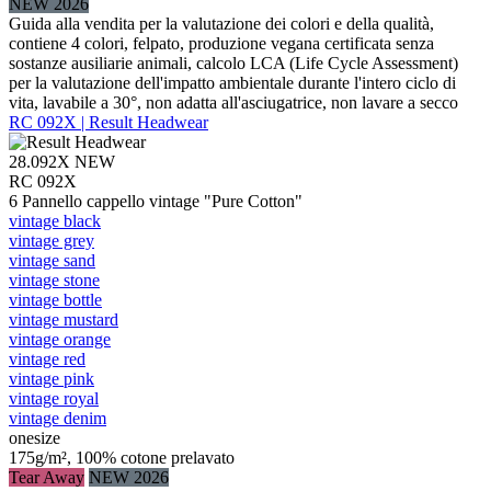
NEW 2026
Guida alla vendita per la valutazione dei colori e della qualità,
contiene 4 colori, felpato, produzione vegana certificata senza
sostanze ausiliarie animali, calcolo LCA (Life Cycle Assessment)
per la valutazione dell'impatto ambientale durante l'intero ciclo di
vita, lavabile a 30°, non adatta all'asciugatrice, non lavare a secco
RC 092X | Result Headwear
28.092X
NEW
RC 092X
6 Pannello cappello vintage "Pure Cotton"
vintage black
vintage grey
vintage sand
vintage stone
vintage bottle
vintage mustard
vintage orange
vintage red
vintage pink
vintage royal
vintage denim
onesize
175g/m², 100% cotone prelavato
Tear Away
NEW 2026