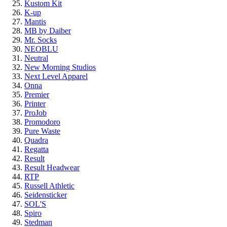
Kustom Kit
K-up
Mantis
MB by Daiber
Mr. Socks
NEOBLU
Neutral
New Morning Studios
Next Level Apparel
Onna
Premier
Printer
ProJob
Promodoro
Pure Waste
Quadra
Regatta
Result
Result Headwear
RTP
Russell Athletic
Seidensticker
SOL'S
Spiro
Stedman