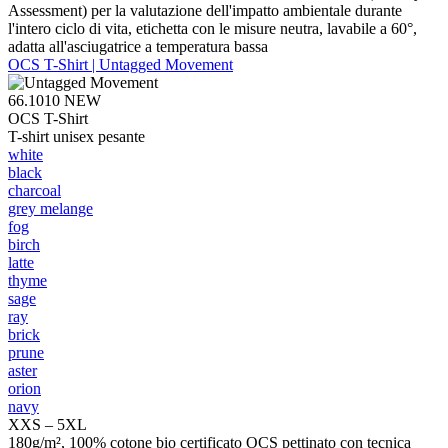
Assessment) per la valutazione dell'impatto ambientale durante
l'intero ciclo di vita, etichetta con le misure neutra, lavabile a 60°,
adatta all'asciugatrice a temperatura bassa
OCS T-Shirt | Untagged Movement
66.1010
NEW
OCS T-Shirt
T-shirt unisex pesante
white
black
charcoal
grey melange
fog
birch
latte
thyme
sage
ray
brick
prune
aster
orion
navy
XXS – 5XL
180g/m², 100% cotone bio certificato OCS pettinato con tecnica