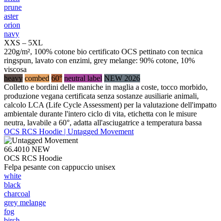
prune
aster
orion
navy
XXS – 5XL
220g/m², 100% cotone bio certificato OCS pettinato con tecnica
ringspun, lavato con enzimi, grey melange: 90% cotone, 10%
viscosa
heavy
combed
60°
neutral label
NEW 2026
Colletto e bordini delle maniche in maglia a coste, tocco morbido,
produzione vegana certificata senza sostanze ausiliarie animali,
calcolo LCA (Life Cycle Assessment) per la valutazione dell'impatto
ambientale durante l'intero ciclo di vita, etichetta con le misure
neutra, lavabile a 60°, adatta all'asciugatrice a temperatura bassa
OCS RCS Hoodie | Untagged Movement
66.4010
NEW
OCS RCS Hoodie
Felpa pesante con cappuccio unisex
white
black
charcoal
grey melange
fog
birch