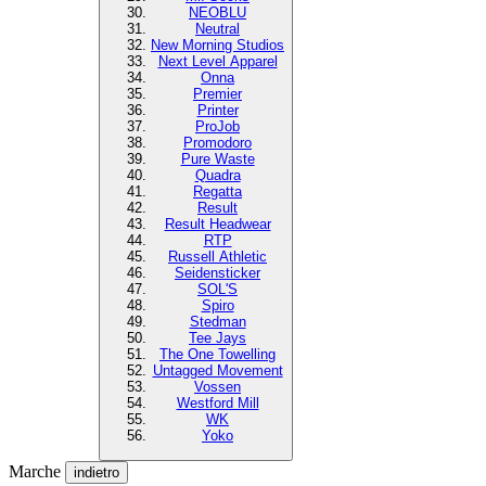
NEOBLU
Neutral
New Morning Studios
Next Level Apparel
Onna
Premier
Printer
ProJob
Promodoro
Pure Waste
Quadra
Regatta
Result
Result Headwear
RTP
Russell Athletic
Seidensticker
SOL'S
Spiro
Stedman
Tee Jays
The One Towelling
Untagged Movement
Vossen
Westford Mill
WK
Yoko
Marche
indietro