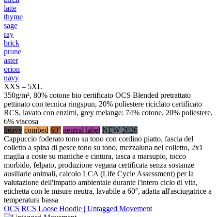
latte
thyme
sage
ray
brick
prune
aster
orion
navy
XXS – 5XL
350g/m², 80% cotone bio certificato OCS Blended pretrattato
pettinato con tecnica ringspun, 20% poliestere riciclato certificato
RCS, lavato con enzimi, grey melange: 74% cotone, 20% poliestere,
6% viscosa
heavy
combed
60°
neutral label
NEW 2026
Cappuccio foderato tono su tono con cordino piatto, fascia del
colletto a spina di pesce tono su tono, mezzaluna nel colletto, 2x1
maglia a coste su maniche e cintura, tasca a marsupio, tocco
morbido, felpato, produzione vegana certificata senza sostanze
ausiliarie animali, calcolo LCA (Life Cycle Assessment) per la
valutazione dell'impatto ambientale durante l'intero ciclo di vita,
etichetta con le misure neutra, lavabile a 60°, adatta all'asciugatrice a
temperatura bassa
OCS RCS Loose Hoodie | Untagged Movement