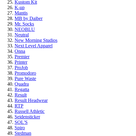
Kustom Kit
K-up
Mantis
MB by Daiber
Mr. Socks
NEOBLU
Neutral
New Morning Studios
Next Level Apparel
Onna
Premier
Printer
ProJob
Promodoro
Pure Waste
Quadra
Regatta
Result
Result Headwear
RTP
Russell Athletic
Seidensticker
SOL'S
Spiro
Stedman