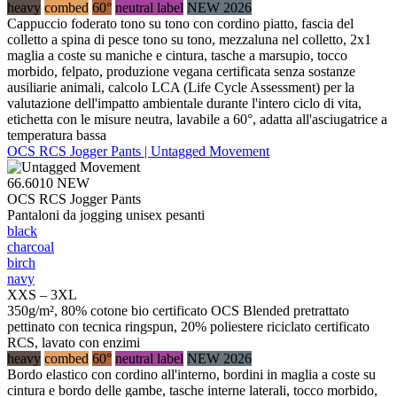
heavy
combed
60°
neutral label
NEW 2026
Cappuccio foderato tono su tono con cordino piatto, fascia del
colletto a spina di pesce tono su tono, mezzaluna nel colletto, 2x1
maglia a coste su maniche e cintura, tasche a marsupio, tocco
morbido, felpato, produzione vegana certificata senza sostanze
ausiliarie animali, calcolo LCA (Life Cycle Assessment) per la
valutazione dell'impatto ambientale durante l'intero ciclo di vita,
etichetta con le misure neutra, lavabile a 60°, adatta all'asciugatrice a
temperatura bassa
OCS RCS Jogger Pants | Untagged Movement
66.6010
NEW
OCS RCS Jogger Pants
Pantaloni da jogging unisex pesanti
black
charcoal
birch
navy
XXS – 3XL
350g/m², 80% cotone bio certificato OCS Blended pretrattato
pettinato con tecnica ringspun, 20% poliestere riciclato certificato
RCS, lavato con enzimi
heavy
combed
60°
neutral label
NEW 2026
Bordo elastico con cordino all'interno, bordini in maglia a coste su
cintura e bordo delle gambe, tasche interne laterali, tocco morbido,