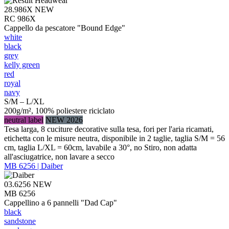
28.986X
NEW
RC 986X
Cappello da pescatore "Bound Edge"
white
black
grey
kelly green
red
royal
navy
S/M – L/XL
200g/m², 100% poliestere riciclato
neutral label
NEW 2026
Tesa larga, 8 cuciture decorative sulla tesa, fori per l'aria ricamati,
etichetta con le misure neutra, disponibile in 2 taglie, taglia S/M = 56
cm, taglia L/XL = 60cm, lavabile a 30°, no Stiro, non adatta
all'asciugatrice, non lavare a secco
MB 6256 | Daiber
03.6256
NEW
MB 6256
Cappellino a 6 pannelli "Dad Cap"
black
sandstone