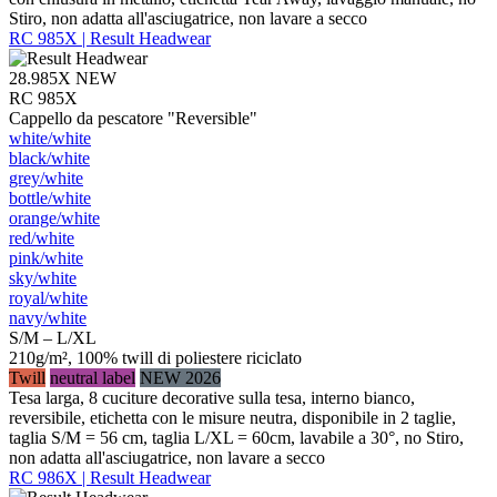
Stiro, non adatta all'asciugatrice, non lavare a secco
RC 985X | Result Headwear
28.985X
NEW
RC 985X
Cappello da pescatore "Reversible"
white/​white
black/​white
grey/​white
bottle/​white
orange/​white
red/​white
pink/​white
sky/​white
royal/​white
navy/​white
S/M – L/XL
210g/m², 100% twill di poliestere riciclato
Twill
neutral label
NEW 2026
Tesa larga, 8 cuciture decorative sulla tesa, interno bianco,
reversibile, etichetta con le misure neutra, disponibile in 2 taglie,
taglia S/M = 56 cm, taglia L/XL = 60cm, lavabile a 30°, no Stiro,
non adatta all'asciugatrice, non lavare a secco
RC 986X | Result Headwear