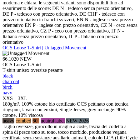
moderna e chiara, le seguenti varianti sono disponibili fino ad
esaurimento delle scorte: DE N - tedesco senza prezzo orientativo,
DE P - tedesco con prezzo orientativo, DE CHF - tedesco con
prezzo orientativo in franchi svizzeri, EN N - inglese senza prezzo
orientativo EN P - inglese con prezzo orientativo, CZ N - ceco senza
prezzo orientativo, CZ P - ceco con prezzo orientativo, IT N -
Italiano senza prezzo orientativo, IT P - Italiano con prezzo
orientativo
OCS Loose T-Shirt | Untagged Movement
66.1020
NEW
OCS Loose T-Shirt
T-shirt unisex oversize pesante
black
charcoal
birch
navy
XXS – 3XL
180g/m², 100% cotone bio certificato OCS pettinato con tecnica
ringspun, lavato con enzimi, Single Jersey, grey melange: 90%
cotone, 10% viscosa
heavy
combed
60°
neutral label
NEW 2026
Taglio oversize, girocollo in maglia a coste, fascia del colletto a
spina di pesce tono su tono, tocco morbido, produzione vegana
certificata senza sostanze ausiliarie animali, calcolo LCA (Life Cycle