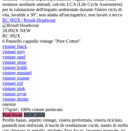
sostanze ausiliarie animali, calcolo LCA (Life Cycle Assessment)
per la valutazione dell'impatto ambientale durante l'intero ciclo di
vita, lavabile a 30°, non adatta all'asciugatrice, non lavare a secco
RC 092X | Result Headwear
28.092X
NEW
RC 092X
6 Pannello cappello vintage "Pure Cotton"
vintage black
vintage grey
vintage sand
vintage stone
vintage bottle
vintage mustard
vintage orange
vintage red
vintage pink
vintage royal
vintage denim
onesize
175g/m², 100% cotone prelavato
Tear Away
NEW 2026
Profilo basso, aspetto vintage, visiera preformata, visiera riciclato,
pannelli non rinforzati, 6 buchi di ventilazione cuciti, nastro di stoffa
con chiusura in metallo, etichetta Tear Away, lavaggio manuale, no