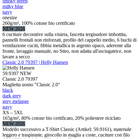
smoky green
milky blue
navy
onesize
260g/m², 100% cotone bio certificato
NEW 2026
6 cuciture decorative sulla visiera, fascetta tergisudore imbottita,
pannelli frontali non rinforzati, profilo del cappello medio, 6 buchi di
ventilazione cuciti, fibbia metallica in argento opaco, aderente alla
fronte, lavaggio manuale, no Stiro, non adatta all'asciugatrice, non
lavare a secco
Classic 2.0 79397 | Helly Hansen
59.9397
NEW
Classic 2.0 79397
Maglietta uomo "Classic 2.0"
black
dark grey
grey melange
navy
XS – 5XL
165g/m², 80% cotone bio certificato, 20% poliestere riciclato
NEW 2026
Modello successivo a T-Shirt Classic (Artikel: 59.9161), materiale
leggero e traspirante, girocollo in maglia a coste, cuciture con filo