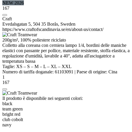
NEW 2026
167
Craft
Evedalsgatan 5, 504 35 Borås, Sweden
https://www.craftofscandinavia.se/en/about-us/contact/
200g/m², 100%
poliestere
riciclato
Colletto alla coreana con cerniera lampo 1/4, bordini delle maniche
elastici con passante per pollice, materiale resistente, stoffa elastica, a
regolazione d'umidità, lavabile a 40°, adatta all'asciugatrice a
temperatura bassa
Taglie:
XS
–
S
–
M
–
L
–
XL
–
XXL
Numero di tariffa doganale:
61103091
|
Paese di origine:
Cina
1
167
Il prodotto è disponibile nei seguenti colori:
black
team green
bright red
club cobolt
navy