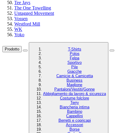
Tee Jays
The One Towelling
Untagged Movement
Vossen
Westford Mill
WK
Yoko
Prodotto
T-Shirts
Polos
Felpa
Sportivo
Pile
Giacche
Camicie & Camicetta
Business
Maglione
Pantaloni/Vestiti/Gonne
Abbigliamento da lavoro & sicurezza
Costume folclore
Terry
Biancheria intima
Bambino
Cappellini
Berretti e copricapi
Accessori
Borse