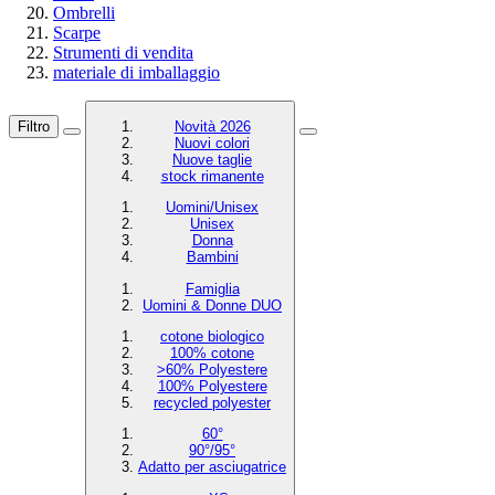
Ombrelli
Scarpe
Strumenti di vendita
materiale di imballaggio
Filtro
Novità 2026
Nuovi colori
Nuove taglie
stock rimanente
Uomini/Unisex
Unisex
Donna
Bambini
Famiglia
Uomini & Donne DUO
cotone biologico
100% cotone
>60% Polyestere
100% Polyestere
recycled polyester
60°
90°/95°
Adatto per asciugatrice