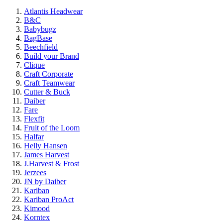
Atlantis Headwear
B&C
Babybugz
BagBase
Beechfield
Build your Brand
Clique
Craft Corporate
Craft Teamwear
Cutter & Buck
Daiber
Fare
Flexfit
Fruit of the Loom
Halfar
Helly Hansen
James Harvest
J.Harvest & Frost
Jerzees
JN by Daiber
Kariban
Kariban ProAct
Kimood
Korntex