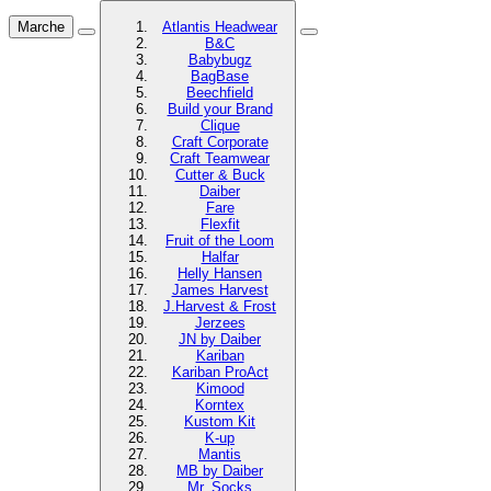
Marche
Atlantis Headwear
B&C
Babybugz
BagBase
Beechfield
Build your Brand
Clique
Craft Corporate
Craft Teamwear
Cutter & Buck
Daiber
Fare
Flexfit
Fruit of the Loom
Halfar
Helly Hansen
James Harvest
J.Harvest & Frost
Jerzees
JN by Daiber
Kariban
Kariban ProAct
Kimood
Korntex
Kustom Kit
K-up
Mantis
MB by Daiber
Mr. Socks