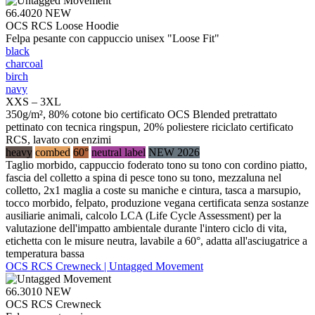
66.4020
NEW
OCS RCS Loose Hoodie
Felpa pesante con cappuccio unisex "Loose Fit"
black
charcoal
birch
navy
XXS – 3XL
350g/m², 80% cotone bio certificato OCS Blended pretrattato
pettinato con tecnica ringspun, 20% poliestere riciclato certificato
RCS, lavato con enzimi
heavy
combed
60°
neutral label
NEW 2026
Taglio morbido, cappuccio foderato tono su tono con cordino piatto,
fascia del colletto a spina di pesce tono su tono, mezzaluna nel
colletto, 2x1 maglia a coste su maniche e cintura, tasca a marsupio,
tocco morbido, felpato, produzione vegana certificata senza sostanze
ausiliarie animali, calcolo LCA (Life Cycle Assessment) per la
valutazione dell'impatto ambientale durante l'intero ciclo di vita,
etichetta con le misure neutra, lavabile a 60°, adatta all'asciugatrice a
temperatura bassa
OCS RCS Crewneck | Untagged Movement
66.3010
NEW
OCS RCS Crewneck