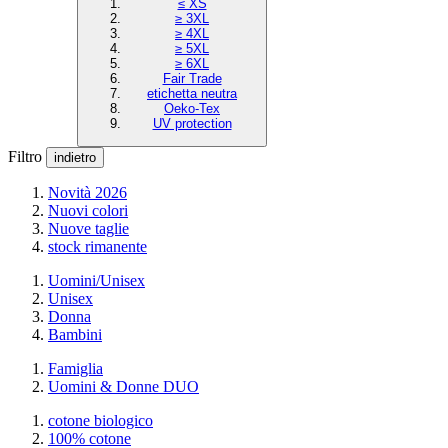
≤ XS
≥ 3XL
≥ 4XL
≥ 5XL
≥ 6XL
Fair Trade
etichetta neutra
Oeko-Tex
UV protection
Filtro
indietro
Novità 2026
Nuovi colori
Nuove taglie
stock rimanente
Uomini/Unisex
Unisex
Donna
Bambini
Famiglia
Uomini & Donne DUO
cotone biologico
100% cotone