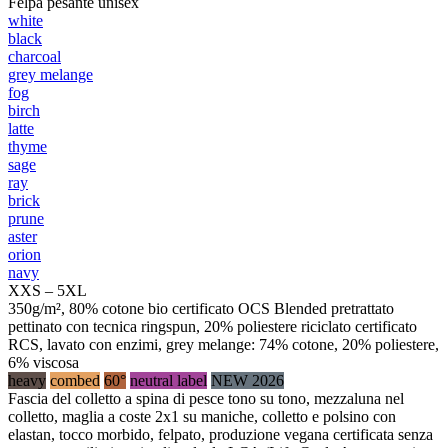
Felpa pesante unisex
white
black
charcoal
grey melange
fog
birch
latte
thyme
sage
ray
brick
prune
aster
orion
navy
XXS – 5XL
350g/m², 80% cotone bio certificato OCS Blended pretrattato
pettinato con tecnica ringspun, 20% poliestere riciclato certificato
RCS, lavato con enzimi, grey melange: 74% cotone, 20% poliestere,
6% viscosa
heavy
combed
60°
neutral label
NEW 2026
Fascia del colletto a spina di pesce tono su tono, mezzaluna nel
colletto, maglia a coste 2x1 su maniche, colletto e polsino con
elastan, tocco morbido, felpato, produzione vegana certificata senza