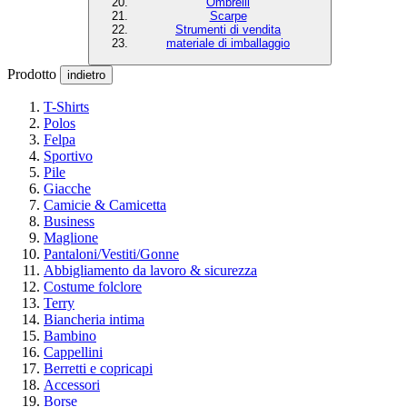
Ombrelli
Scarpe
Strumenti di vendita
materiale di imballaggio
Prodotto
indietro
T-Shirts
Polos
Felpa
Sportivo
Pile
Giacche
Camicie & Camicetta
Business
Maglione
Pantaloni/Vestiti/Gonne
Abbigliamento da lavoro & sicurezza
Costume folclore
Terry
Biancheria intima
Bambino
Cappellini
Berretti e copricapi
Accessori
Borse