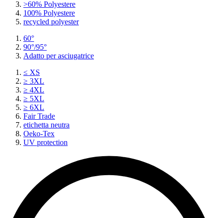
>60% Polyestere
100% Polyestere
recycled polyester
60°
90°/95°
Adatto per asciugatrice
≤ XS
≥ 3XL
≥ 4XL
≥ 5XL
≥ 6XL
Fair Trade
etichetta neutra
Oeko-Tex
UV protection