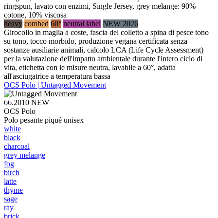
ringspun, lavato con enzimi, Single Jersey, grey melange: 90%
cotone, 10% viscosa
heavy
combed
60°
neutral label
NEW 2026
Girocollo in maglia a coste, fascia del colletto a spina di pesce tono
su tono, tocco morbido, produzione vegana certificata senza
sostanze ausiliarie animali, calcolo LCA (Life Cycle Assessment)
per la valutazione dell'impatto ambientale durante l'intero ciclo di
vita, etichetta con le misure neutra, lavabile a 60°, adatta
all'asciugatrice a temperatura bassa
OCS Polo | Untagged Movement
66.2010
NEW
OCS Polo
Polo pesante piqué unisex
white
black
charcoal
grey melange
fog
birch
latte
thyme
sage
ray
brick