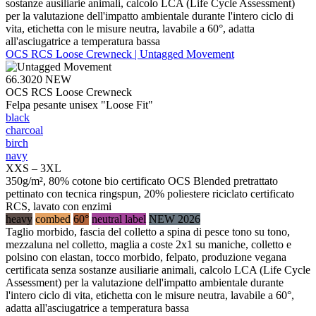
sostanze ausiliarie animali, calcolo LCA (Life Cycle Assessment)
per la valutazione dell'impatto ambientale durante l'intero ciclo di
vita, etichetta con le misure neutra, lavabile a 60°, adatta
all'asciugatrice a temperatura bassa
OCS RCS Loose Crewneck | Untagged Movement
66.3020
NEW
OCS RCS Loose Crewneck
Felpa pesante unisex "Loose Fit"
black
charcoal
birch
navy
XXS – 3XL
350g/m², 80% cotone bio certificato OCS Blended pretrattato
pettinato con tecnica ringspun, 20% poliestere riciclato certificato
RCS, lavato con enzimi
heavy
combed
60°
neutral label
NEW 2026
Taglio morbido, fascia del colletto a spina di pesce tono su tono,
mezzaluna nel colletto, maglia a coste 2x1 su maniche, colletto e
polsino con elastan, tocco morbido, felpato, produzione vegana
certificata senza sostanze ausiliarie animali, calcolo LCA (Life Cycle
Assessment) per la valutazione dell'impatto ambientale durante
l'intero ciclo di vita, etichetta con le misure neutra, lavabile a 60°,
adatta all'asciugatrice a temperatura bassa