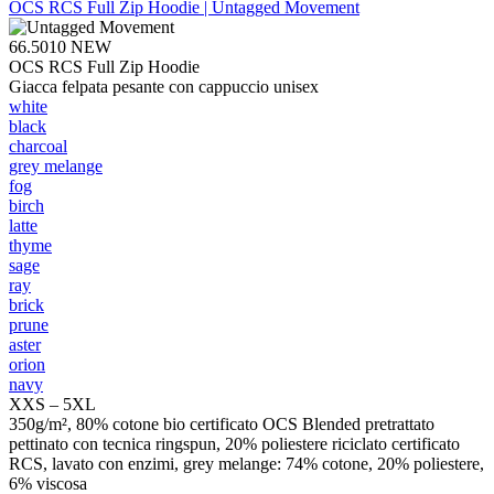
OCS RCS Full Zip Hoodie | Untagged Movement
66.5010
NEW
OCS RCS Full Zip Hoodie
Giacca felpata pesante con cappuccio unisex
white
black
charcoal
grey melange
fog
birch
latte
thyme
sage
ray
brick
prune
aster
orion
navy
XXS – 5XL
350g/m², 80% cotone bio certificato OCS Blended pretrattato
pettinato con tecnica ringspun, 20% poliestere riciclato certificato
RCS, lavato con enzimi, grey melange: 74% cotone, 20% poliestere,
6% viscosa