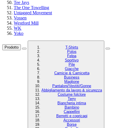
Tee Jays
The One Towelling
Untagged Movement
Vossen
Westford Mill
WK
Yoko
Prodotto
T-Shirts
Polos
Felpa
Sportivo
Pile
Giacche
Camicie & Camicetta
Business
Maglione
Pantaloni/Vestiti/Gonne
Abbigliamento da lavoro & sicurezza
Costume folclore
Terry
Biancheria intima
Bambino
Cappellini
Berretti e copricapi
Accessori
Borse