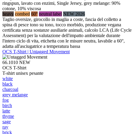
ringspun, lavato con enzimi, Single Jersey, grey melange: 90%
cotone, 10% viscosa
heavy
combed
60°
neutral label
NEW 2026
Taglio oversize, girocollo in maglia a coste, fascia del colletto a
spina di pesce tono su tono, tocco morbido, produzione vegana
certificata senza sostanze ausiliarie animali, calcolo LCA (Life Cycle
Assessment) per la valutazione dell'impatto ambientale durante
l'intero ciclo di vita, etichetta con le misure neutra, lavabile a 60°,
adatta all'asciugatrice a temperatura bassa
OCS T-Shirt | Untagged Movement
66.1010
NEW
OCS T-Shirt
T-shirt unisex pesante
white
black
charcoal
grey melange
fog
birch
latte
thyme
sage
ray
brick