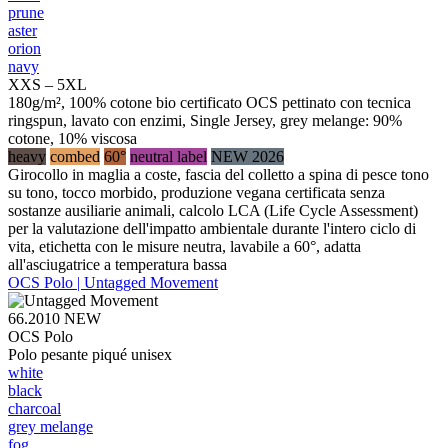
prune
aster
orion
navy
XXS – 5XL
180g/m², 100% cotone bio certificato OCS pettinato con tecnica
ringspun, lavato con enzimi, Single Jersey, grey melange: 90%
cotone, 10% viscosa
heavy
combed
60°
neutral label
NEW 2026
Girocollo in maglia a coste, fascia del colletto a spina di pesce tono
su tono, tocco morbido, produzione vegana certificata senza
sostanze ausiliarie animali, calcolo LCA (Life Cycle Assessment)
per la valutazione dell'impatto ambientale durante l'intero ciclo di
vita, etichetta con le misure neutra, lavabile a 60°, adatta
all'asciugatrice a temperatura bassa
OCS Polo | Untagged Movement
66.2010
NEW
OCS Polo
Polo pesante piqué unisex
white
black
charcoal
grey melange
fog