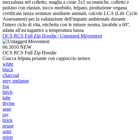
mezzaluna nel colletto, maglia a coste 2x1 su maniche, colletto e
polsino con elastan, tocco morbido, felpato, produzione vegana
certificata senza sostanze ausiliarie animali, calcolo LCA (Life Cycle
Assessment) per la valutazione dell'impatto ambientale durante
l'intero ciclo di vita, etichetta con le misure neutra, lavabile a 60°,
adatta all'asciugatrice a temperatura bassa
OCS RCS Full Zip Hoodie | Untagged Movement
66.5010
NEW
OCS RCS Full Zip Hoodie
Giacca felpata pesante con cappuccio unisex
white
black
charcoal
grey melange
fog
birch
latte
thyme
sage
ray
brick
prune
aster
orion