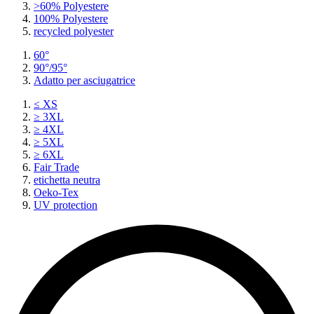
>60% Polyestere
100% Polyestere
recycled polyester
60°
90°/95°
Adatto per asciugatrice
≤ XS
≥ 3XL
≥ 4XL
≥ 5XL
≥ 6XL
Fair Trade
etichetta neutra
Oeko-Tex
UV protection