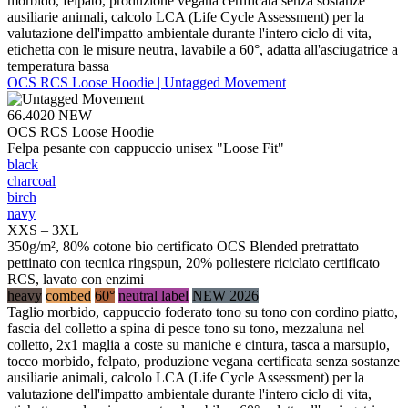
morbido, felpato, produzione vegana certificata senza sostanze
ausiliarie animali, calcolo LCA (Life Cycle Assessment) per la
valutazione dell'impatto ambientale durante l'intero ciclo di vita,
etichetta con le misure neutra, lavabile a 60°, adatta all'asciugatrice a
temperatura bassa
OCS RCS Loose Hoodie | Untagged Movement
66.4020
NEW
OCS RCS Loose Hoodie
Felpa pesante con cappuccio unisex "Loose Fit"
black
charcoal
birch
navy
XXS – 3XL
350g/m², 80% cotone bio certificato OCS Blended pretrattato
pettinato con tecnica ringspun, 20% poliestere riciclato certificato
RCS, lavato con enzimi
heavy
combed
60°
neutral label
NEW 2026
Taglio morbido, cappuccio foderato tono su tono con cordino piatto,
fascia del colletto a spina di pesce tono su tono, mezzaluna nel
colletto, 2x1 maglia a coste su maniche e cintura, tasca a marsupio,
tocco morbido, felpato, produzione vegana certificata senza sostanze
ausiliarie animali, calcolo LCA (Life Cycle Assessment) per la
valutazione dell'impatto ambientale durante l'intero ciclo di vita,