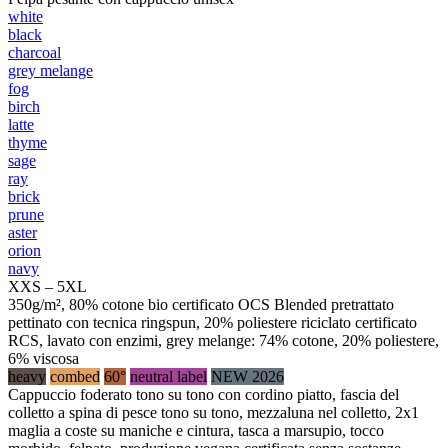
white
black
charcoal
grey melange
fog
birch
latte
thyme
sage
ray
brick
prune
aster
orion
navy
XXS – 5XL
350g/m², 80% cotone bio certificato OCS Blended pretrattato
pettinato con tecnica ringspun, 20% poliestere riciclato certificato
RCS, lavato con enzimi, grey melange: 74% cotone, 20% poliestere,
6% viscosa
heavy
combed
60°
neutral label
NEW 2026
Cappuccio foderato tono su tono con cordino piatto, fascia del
colletto a spina di pesce tono su tono, mezzaluna nel colletto, 2x1
maglia a coste su maniche e cintura, tasca a marsupio, tocco