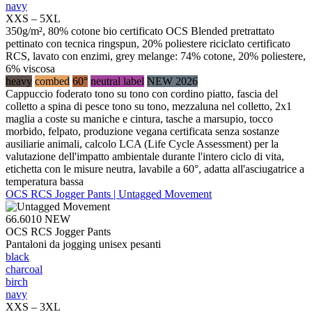
navy
XXS – 5XL
350g/m², 80% cotone bio certificato OCS Blended pretrattato
pettinato con tecnica ringspun, 20% poliestere riciclato certificato
RCS, lavato con enzimi, grey melange: 74% cotone, 20% poliestere,
6% viscosa
heavy
combed
60°
neutral label
NEW 2026
Cappuccio foderato tono su tono con cordino piatto, fascia del
colletto a spina di pesce tono su tono, mezzaluna nel colletto, 2x1
maglia a coste su maniche e cintura, tasche a marsupio, tocco
morbido, felpato, produzione vegana certificata senza sostanze
ausiliarie animali, calcolo LCA (Life Cycle Assessment) per la
valutazione dell'impatto ambientale durante l'intero ciclo di vita,
etichetta con le misure neutra, lavabile a 60°, adatta all'asciugatrice a
temperatura bassa
OCS RCS Jogger Pants | Untagged Movement
66.6010
NEW
OCS RCS Jogger Pants
Pantaloni da jogging unisex pesanti
black
charcoal
birch
navy
XXS – 3XL