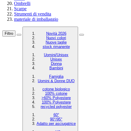
Ombrelli
Scarpe
Strumenti di vendita
materiale di imballaggio
Filtro
Novità 2026
Nuovi colori
Nuove taglie
stock rimanente
Uomini/Unisex
Unisex
Donna
Bambini
Famiglia
Uomini & Donne DUO
cotone biologico
100% cotone
>60% Polyestere
100% Polyestere
recycled polyester
60°
90°/95°
Adatto per asciugatrice