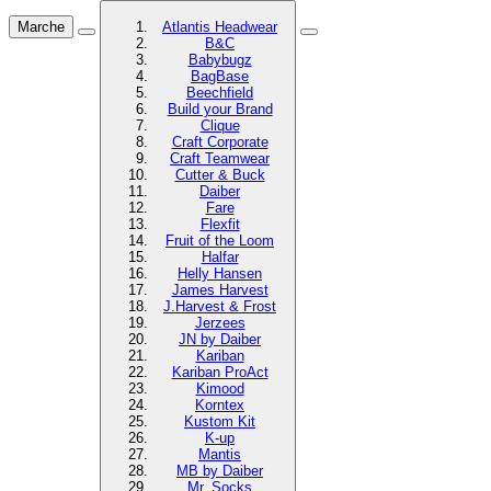
Marche
Atlantis Headwear
B&C
Babybugz
BagBase
Beechfield
Build your Brand
Clique
Craft Corporate
Craft Teamwear
Cutter & Buck
Daiber
Fare
Flexfit
Fruit of the Loom
Halfar
Helly Hansen
James Harvest
J.Harvest & Frost
Jerzees
JN by Daiber
Kariban
Kariban ProAct
Kimood
Korntex
Kustom Kit
K-up
Mantis
MB by Daiber
Mr. Socks