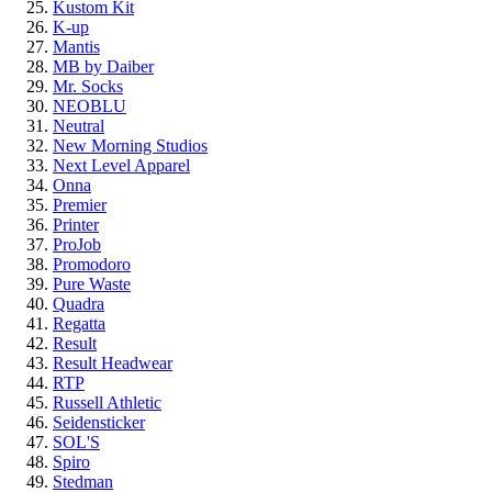
Kustom Kit
K-up
Mantis
MB by Daiber
Mr. Socks
NEOBLU
Neutral
New Morning Studios
Next Level Apparel
Onna
Premier
Printer
ProJob
Promodoro
Pure Waste
Quadra
Regatta
Result
Result Headwear
RTP
Russell Athletic
Seidensticker
SOL'S
Spiro
Stedman