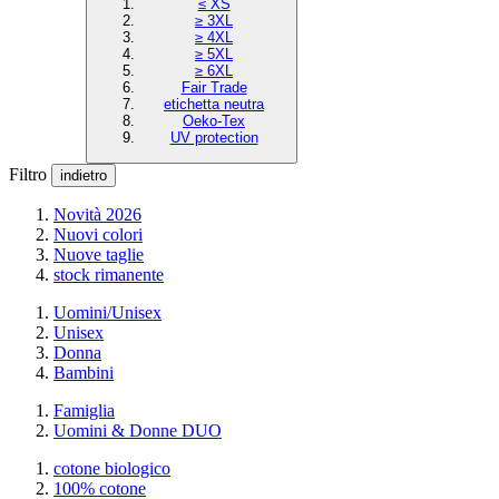
≤ XS
≥ 3XL
≥ 4XL
≥ 5XL
≥ 6XL
Fair Trade
etichetta neutra
Oeko-Tex
UV protection
Filtro
indietro
Novità 2026
Nuovi colori
Nuove taglie
stock rimanente
Uomini/Unisex
Unisex
Donna
Bambini
Famiglia
Uomini & Donne DUO
cotone biologico
100% cotone