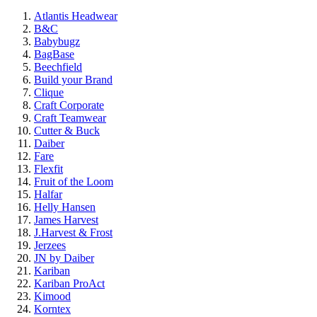
Atlantis Headwear
B&C
Babybugz
BagBase
Beechfield
Build your Brand
Clique
Craft Corporate
Craft Teamwear
Cutter & Buck
Daiber
Fare
Flexfit
Fruit of the Loom
Halfar
Helly Hansen
James Harvest
J.Harvest & Frost
Jerzees
JN by Daiber
Kariban
Kariban ProAct
Kimood
Korntex