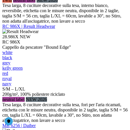
Twill
neutral label
NEW 2026
Tesa larga, 8 cuciture decorative sulla tesa, interno bianco,
reversibile, etichetta con le misure neutra, disponibile in 2 taglie,
taglia S/M = 56 cm, taglia L/XL = 60cm, lavabile a 30°, no Stiro,
non adatta all'asciugatrice, non lavare a secco
RC 986X | Result Headwear
28.986X
NEW
RC 986X
Cappello da pescatore "Bound Edge"
white
black
grey
kelly green
red
royal
navy
S/M – L/XL
200g/m², 100% poliestere riciclato
neutral label
NEW 2026
Tesa larga, 8 cuciture decorative sulla tesa, fori per l'aria ricamati,
etichetta con le misure neutra, disponibile in 2 taglie, taglia S/M = 56
cm, taglia L/XL = 60cm, lavabile a 30°, no Stiro, non adatta
all'asciugatrice, non lavare a secco
MB 6256 | Daiber