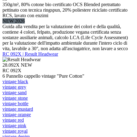
350g/m², 80% cotone bio certificato OCS Blended pretrattato
pettinato con tecnica ringspun, 20% poliestere riciclato certificato
RCS, lavato con enzimi
NEW 2026
Guida alla vendita per la valutazione dei colori e della qualità,
contiene 4 colori, felpato, produzione vegana certificata senza
sostanze ausiliarie animali, calcolo LCA (Life Cycle Assessment)
per la valutazione dell'impatto ambientale durante l'intero ciclo di
vita, lavabile a 30°, non adatta all'asciugatrice, non lavare a secco
RC 092X | Result Headwear
28.092X
NEW
RC 092X
6 Pannello cappello vintage "Pure Cotton"
vintage black
vintage grey
vintage sand
vintage stone
vintage bottle
vintage mustard
vintage orange
vintage red
vintage pink
vintage royal
vintage denim