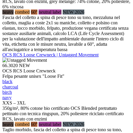
RCS, lavato con enzimi, grey melange: 74% cotone, 20% poliestere,
6% viscosa
heavy
combed
60°
neutral label
NEW 2026
Fascia del colletto a spina di pesce tono su tono, mezzaluna nel
colletto, maglia a coste 2x1 su maniche, colletto e polsino con
elastan, tocco morbido, felpato, produzione vegana certificata senza
sostanze ausiliarie animali, calcolo LCA (Life Cycle Assessment)
per la valutazione dell'impatto ambientale durante l'intero ciclo di
vita, etichetta con le misure neutra, lavabile a 60°, adatta
all'asciugatrice a temperatura bassa
OCS RCS Loose Crewneck | Untagged Movement
66.3020
NEW
OCS RCS Loose Crewneck
Felpa pesante unisex "Loose Fit"
black
charcoal
birch
navy
XXS – 3XL
350g/m², 80% cotone bio certificato OCS Blended pretrattato
pettinato con tecnica ringspun, 20% poliestere riciclato certificato
RCS, lavato con enzimi
heavy
combed
60°
neutral label
NEW 2026
Taglio morbido, fascia del colletto a spina di pesce tono su tono,