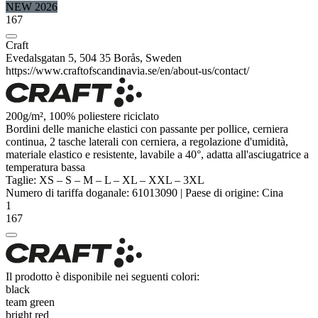
NEW 2026
167
Craft
Evedalsgatan 5, 504 35 Borås, Sweden
https://www.craftofscandinavia.se/en/about-us/contact/
200g/m², 100%
poliestere
riciclato
Bordini delle maniche elastici con passante per pollice, cerniera
continua, 2 tasche laterali con cerniera, a regolazione d'umidità,
materiale elastico e resistente, lavabile a 40°, adatta all'asciugatrice a
temperatura bassa
Taglie:
XS
–
S
–
M
–
L
–
XL
–
XXL
–
3XL
Numero di tariffa doganale:
61013090
|
Paese di origine:
Cina
1
167
Il prodotto è disponibile nei seguenti colori:
black
team green
bright red