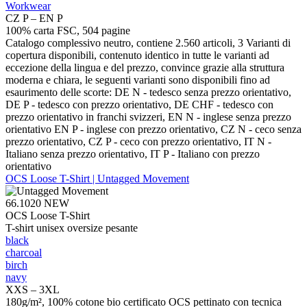
Workwear
CZ P – EN P
100% carta FSC, 504 pagine
Catalogo complessivo neutro, contiene 2.560 articoli, 3 Varianti di
copertura disponibili, contenuto identico in tutte le varianti ad
eccezione della lingua e del prezzo, convince grazie alla struttura
moderna e chiara, le seguenti varianti sono disponibili fino ad
esaurimento delle scorte: DE N - tedesco senza prezzo orientativo,
DE P - tedesco con prezzo orientativo, DE CHF - tedesco con
prezzo orientativo in franchi svizzeri, EN N - inglese senza prezzo
orientativo EN P - inglese con prezzo orientativo, CZ N - ceco senza
prezzo orientativo, CZ P - ceco con prezzo orientativo, IT N -
Italiano senza prezzo orientativo, IT P - Italiano con prezzo
orientativo
OCS Loose T-Shirt | Untagged Movement
66.1020
NEW
OCS Loose T-Shirt
T-shirt unisex oversize pesante
black
charcoal
birch
navy
XXS – 3XL
180g/m², 100% cotone bio certificato OCS pettinato con tecnica