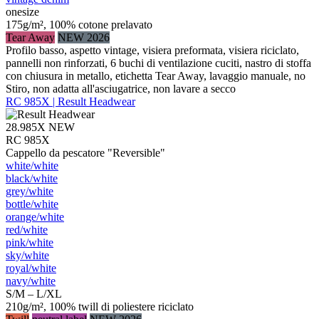
onesize
175g/m², 100% cotone prelavato
Tear Away
NEW 2026
Profilo basso, aspetto vintage, visiera preformata, visiera riciclato,
pannelli non rinforzati, 6 buchi di ventilazione cuciti, nastro di stoffa
con chiusura in metallo, etichetta Tear Away, lavaggio manuale, no
Stiro, non adatta all'asciugatrice, non lavare a secco
RC 985X | Result Headwear
28.985X
NEW
RC 985X
Cappello da pescatore "Reversible"
white/​white
black/​white
grey/​white
bottle/​white
orange/​white
red/​white
pink/​white
sky/​white
royal/​white
navy/​white
S/M – L/XL
210g/m², 100% twill di poliestere riciclato