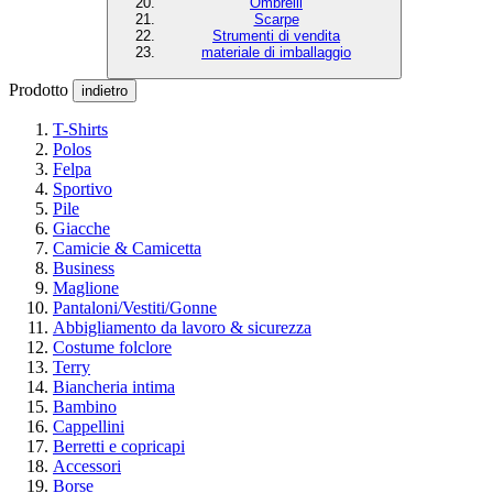
Ombrelli
Scarpe
Strumenti di vendita
materiale di imballaggio
Prodotto
indietro
T-Shirts
Polos
Felpa
Sportivo
Pile
Giacche
Camicie & Camicetta
Business
Maglione
Pantaloni/Vestiti/Gonne
Abbigliamento da lavoro & sicurezza
Costume folclore
Terry
Biancheria intima
Bambino
Cappellini
Berretti e copricapi
Accessori
Borse