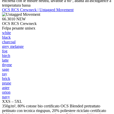
etichetta con le misure neutra, lavabile a 60°, adatta all'asciugatrice a
temperatura bassa
OCS RCS Crewneck | Untagged Movement
66.3010
NEW
OCS RCS Crewneck
Felpa pesante unisex
white
black
charcoal
grey melange
fog
birch
latte
thyme
sage
ray
brick
prune
aster
orion
navy
XXS – 5XL
350g/m², 80% cotone bio certificato OCS Blended pretrattato
pettinato con tecnica ringspun, 20% poliestere riciclato certificato