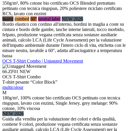
350g/m², 80% cotone bio certificato OCS Blended pretrattato
pettinato con tecnica ringspun, 20% poliestere riciclato certificato
RCS, lavato con enzimi
heavy
combed
60°
neutral label
NEW 2026
Bordo elastico con cordino all'interno, bordini in maglia a coste su
cintura e bordo delle gambe, tasche interne laterali, tocco morbido,
felpato, produzione vegana certificata senza sostanze ausiliarie
animali, calcolo LCA (Life Cycle Assessment) per la valutazione
dell'impatto ambientale durante l'intero ciclo di vita, etichetta con le
misure neutra, lavabile a 60°, adatta all'asciugatrice a temperatura
bassa
OCS T-Shirt Combo | Untagged Movement
66.ZF01
NEW
OCS T-Shirt Combo
T-shirt pesante “Color Block”
multicolour
M
180g/m², 100% cotone bio certificato OCS pettinato con tecnica
ringspun, lavato con enzimi, Single Jersey, grey melange: 90%
cotone, 10% viscosa
NEW 2026
Guida alla vendita per la valutazione dei colori e della qualità,
contiene 9 colori, produzione vegana certificata senza sostanze
ausiliarie animali, calcolo LCA (Life Cycle Assessment) per la