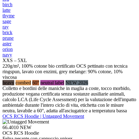
birch
latte
thyme
sage
ray
brick
prune
aster
orion
navy
XXS – 5XL
220g/m², 100% cotone bio certificato OCS pettinato con tecnica
ringspun, lavato con enzimi, grey melange: 90% cotone, 10%
viscosa
heavy
combed
60°
neutral label
NEW 2026
Colletto e bordini delle maniche in maglia a coste, tocco morbido,
produzione vegana certificata senza sostanze ausiliarie animali,
calcolo LCA (Life Cycle Assessment) per la valutazione dell'impatto
ambientale durante l'intero ciclo di vita, etichetta con le misure
neutra, lavabile a 60°, adatta all'asciugatrice a temperatura bassa
OCS RCS Hoodie | Untagged Movement
66.4010
NEW
OCS RCS Hoodie
Felpa pesante con cappuccio unisex