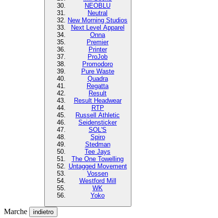
NEOBLU
Neutral
New Morning Studios
Next Level Apparel
Onna
Premier
Printer
ProJob
Promodoro
Pure Waste
Quadra
Regatta
Result
Result Headwear
RTP
Russell Athletic
Seidensticker
SOL'S
Spiro
Stedman
Tee Jays
The One Towelling
Untagged Movement
Vossen
Westford Mill
WK
Yoko
Marche
indietro