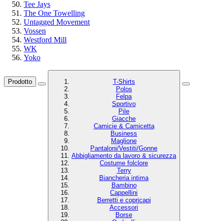
Tee Jays
The One Towelling
Untagged Movement
Vossen
Westford Mill
WK
Yoko
Prodotto
T-Shirts
Polos
Felpa
Sportivo
Pile
Giacche
Camicie & Camicetta
Business
Maglione
Pantaloni/Vestiti/Gonne
Abbigliamento da lavoro & sicurezza
Costume folclore
Terry
Biancheria intima
Bambino
Cappellini
Berretti e copricapi
Accessori
Borse