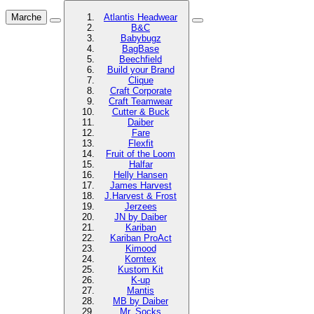
Marche
Atlantis Headwear
B&C
Babybugz
BagBase
Beechfield
Build your Brand
Clique
Craft Corporate
Craft Teamwear
Cutter & Buck
Daiber
Fare
Flexfit
Fruit of the Loom
Halfar
Helly Hansen
James Harvest
J.Harvest & Frost
Jerzees
JN by Daiber
Kariban
Kariban ProAct
Kimood
Korntex
Kustom Kit
K-up
Mantis
MB by Daiber
Mr. Socks