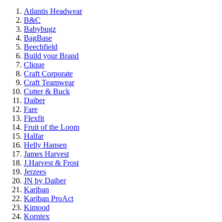
Atlantis Headwear
B&C
Babybugz
BagBase
Beechfield
Build your Brand
Clique
Craft Corporate
Craft Teamwear
Cutter & Buck
Daiber
Fare
Flexfit
Fruit of the Loom
Halfar
Helly Hansen
James Harvest
J.Harvest & Frost
Jerzees
JN by Daiber
Kariban
Kariban ProAct
Kimood
Korntex