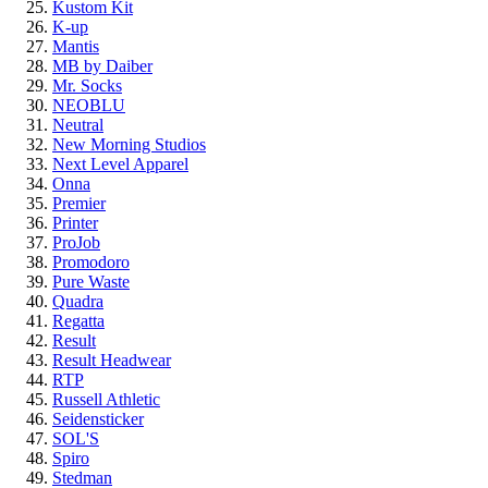
Kustom Kit
K-up
Mantis
MB by Daiber
Mr. Socks
NEOBLU
Neutral
New Morning Studios
Next Level Apparel
Onna
Premier
Printer
ProJob
Promodoro
Pure Waste
Quadra
Regatta
Result
Result Headwear
RTP
Russell Athletic
Seidensticker
SOL'S
Spiro
Stedman