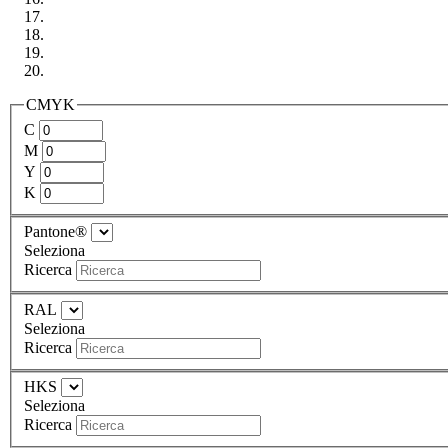
CMYK
C
M
Y
K
Pantone®
Seleziona
Ricerca
RAL
Seleziona
Ricerca
HKS
Seleziona
Ricerca