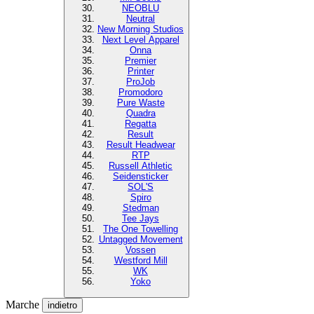
NEOBLU
Neutral
New Morning Studios
Next Level Apparel
Onna
Premier
Printer
ProJob
Promodoro
Pure Waste
Quadra
Regatta
Result
Result Headwear
RTP
Russell Athletic
Seidensticker
SOL'S
Spiro
Stedman
Tee Jays
The One Towelling
Untagged Movement
Vossen
Westford Mill
WK
Yoko
Marche
indietro