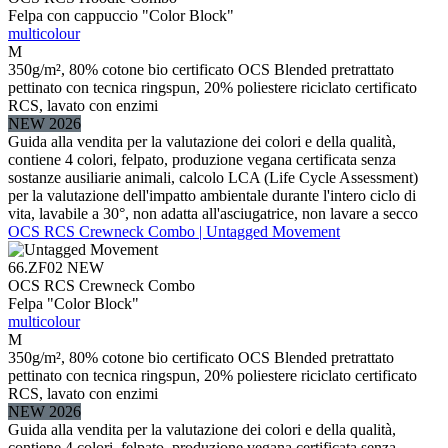
Felpa con cappuccio "Color Block"
multicolour
M
350g/m², 80% cotone bio certificato OCS Blended pretrattato
pettinato con tecnica ringspun, 20% poliestere riciclato certificato
RCS, lavato con enzimi
NEW 2026
Guida alla vendita per la valutazione dei colori e della qualità,
contiene 4 colori, felpato, produzione vegana certificata senza
sostanze ausiliarie animali, calcolo LCA (Life Cycle Assessment)
per la valutazione dell'impatto ambientale durante l'intero ciclo di
vita, lavabile a 30°, non adatta all'asciugatrice, non lavare a secco
OCS RCS Crewneck Combo | Untagged Movement
66.ZF02
NEW
OCS RCS Crewneck Combo
Felpa "Color Block"
multicolour
M
350g/m², 80% cotone bio certificato OCS Blended pretrattato
pettinato con tecnica ringspun, 20% poliestere riciclato certificato
RCS, lavato con enzimi
NEW 2026
Guida alla vendita per la valutazione dei colori e della qualità,
contiene 4 colori, felpato, produzione vegana certificata senza