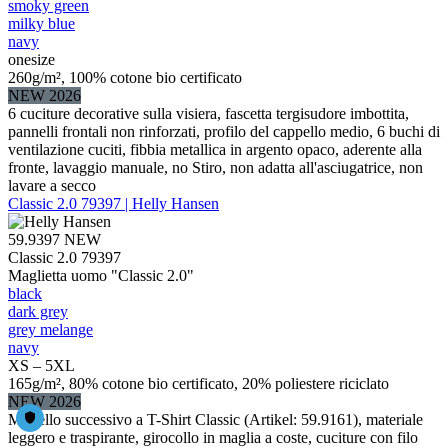
smoky green
milky blue
navy
onesize
260g/m², 100% cotone bio certificato
NEW 2026
6 cuciture decorative sulla visiera, fascetta tergisudore imbottita,
pannelli frontali non rinforzati, profilo del cappello medio, 6 buchi di
ventilazione cuciti, fibbia metallica in argento opaco, aderente alla
fronte, lavaggio manuale, no Stiro, non adatta all'asciugatrice, non
lavare a secco
Classic 2.0 79397 | Helly Hansen
59.9397
NEW
Classic 2.0 79397
Maglietta uomo "Classic 2.0"
black
dark grey
grey melange
navy
XS – 5XL
165g/m², 80% cotone bio certificato, 20% poliestere riciclato
NEW 2026
Modello successivo a T-Shirt Classic (Artikel: 59.9161), materiale
leggero e traspirante, girocollo in maglia a coste, cuciture con filo