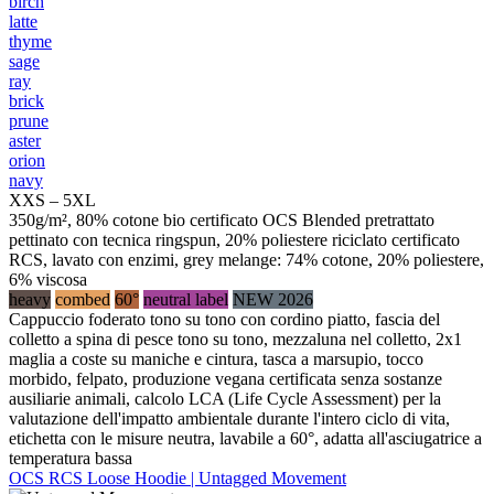
birch
latte
thyme
sage
ray
brick
prune
aster
orion
navy
XXS – 5XL
350g/m², 80% cotone bio certificato OCS Blended pretrattato
pettinato con tecnica ringspun, 20% poliestere riciclato certificato
RCS, lavato con enzimi, grey melange: 74% cotone, 20% poliestere,
6% viscosa
heavy
combed
60°
neutral label
NEW 2026
Cappuccio foderato tono su tono con cordino piatto, fascia del
colletto a spina di pesce tono su tono, mezzaluna nel colletto, 2x1
maglia a coste su maniche e cintura, tasca a marsupio, tocco
morbido, felpato, produzione vegana certificata senza sostanze
ausiliarie animali, calcolo LCA (Life Cycle Assessment) per la
valutazione dell'impatto ambientale durante l'intero ciclo di vita,
etichetta con le misure neutra, lavabile a 60°, adatta all'asciugatrice a
temperatura bassa
OCS RCS Loose Hoodie | Untagged Movement