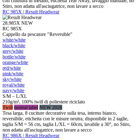
con chiusura in metallo, etichetta Tear Away, lavaggio manuale, no
Stiro, non adatta all'asciugatrice, non lavare a secco
RC 985X | Result Headwear
28.985X
NEW
RC 985X
Cappello da pescatore "Reversible"
white/​white
black/​white
grey/​white
bottle/​white
orange/​white
red/​white
pink/​white
sky/​white
royal/​white
navy/​white
S/M – L/XL
210g/m², 100% twill di poliestere riciclato
Twill
neutral label
NEW 2026
Tesa larga, 8 cuciture decorative sulla tesa, interno bianco,
reversibile, etichetta con le misure neutra, disponibile in 2 taglie,
taglia S/M = 56 cm, taglia L/XL = 60cm, lavabile a 30°, no Stiro,
non adatta all'asciugatrice, non lavare a secco
RC 986X | Result Headwear