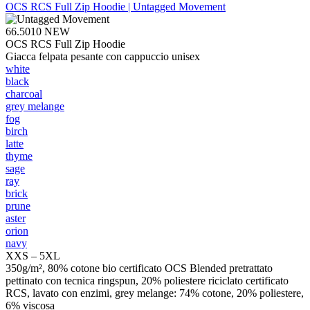
OCS RCS Full Zip Hoodie | Untagged Movement
66.5010
NEW
OCS RCS Full Zip Hoodie
Giacca felpata pesante con cappuccio unisex
white
black
charcoal
grey melange
fog
birch
latte
thyme
sage
ray
brick
prune
aster
orion
navy
XXS – 5XL
350g/m², 80% cotone bio certificato OCS Blended pretrattato
pettinato con tecnica ringspun, 20% poliestere riciclato certificato
RCS, lavato con enzimi, grey melange: 74% cotone, 20% poliestere,
6% viscosa