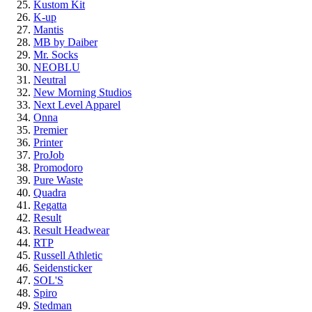
Kustom Kit
K-up
Mantis
MB by Daiber
Mr. Socks
NEOBLU
Neutral
New Morning Studios
Next Level Apparel
Onna
Premier
Printer
ProJob
Promodoro
Pure Waste
Quadra
Regatta
Result
Result Headwear
RTP
Russell Athletic
Seidensticker
SOL'S
Spiro
Stedman