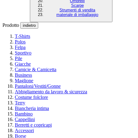
Ombrelli
Scarpe
Strumenti di vendita
materiale di imballaggio
Prodotto
indietro
T-Shirts
Polos
Felpa
Sportivo
Pile
Giacche
Camicie & Camicetta
Business
Maglione
Pantaloni/Vestiti/Gonne
Abbigliamento da lavoro & sicurezza
Costume folclore
Terry
Biancheria intima
Bambino
Cappellini
Berretti e copricapi
Accessori
Borse