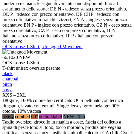
moderna e chiara, le seguenti varianti sono disponibili fino ad
esaurimento delle scorte: DE N - tedesco senza prezzo orientativo,
DE P - tedesco con prezzo orientativo, DE CHF - tedesco con
prezzo orientativo in franchi svizzeri, EN N - inglese senza prezzo
orientativo EN P - inglese con prezzo orientativo, CZ N - ceco senza
prezzo orientativo, CZ P - ceco con prezzo orientativo, IT N -
Italiano senza prezzo orientativo, IT P - Italiano con prezzo
orientativo
OCS Loose T-Shirt | Untagged Movement
66.1020
NEW
OCS Loose T-Shirt
T-shirt unisex oversize pesante
black
charcoal
birch
navy
XXS – 3XL
180g/m², 100% cotone bio certificato OCS pettinato con tecnica
ringspun, lavato con enzimi, Single Jersey, grey melange: 90%
cotone, 10% viscosa
heavy
combed
60°
neutral label
NEW 2026
Taglio oversize, girocollo in maglia a coste, fascia del colletto a
spina di pesce tono su tono, tocco morbido, produzione vegana
certificata senza sostanze ausiliarie animali, calcolo LCA (Life Cycle