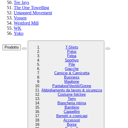
Tee Jays
The One Towelling
Untagged Movement
Vossen
Westford Mill
WK
Yoko
Prodotto
T-Shirts
Polos
Felpa
Sportivo
Pile
Giacche
Camicie & Camicetta
Business
Maglione
Pantaloni/Vestiti/Gonne
Abbigliamento da lavoro & sicurezza
Costume folclore
Terry
Biancheria intima
Bambino
Cappellini
Berretti e copricapi
Accessori
Borse