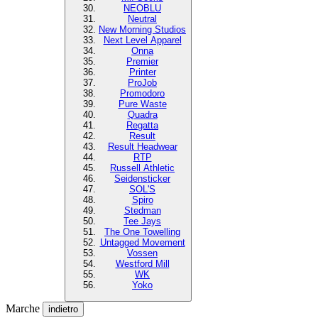
NEOBLU
Neutral
New Morning Studios
Next Level Apparel
Onna
Premier
Printer
ProJob
Promodoro
Pure Waste
Quadra
Regatta
Result
Result Headwear
RTP
Russell Athletic
Seidensticker
SOL'S
Spiro
Stedman
Tee Jays
The One Towelling
Untagged Movement
Vossen
Westford Mill
WK
Yoko
Marche
indietro