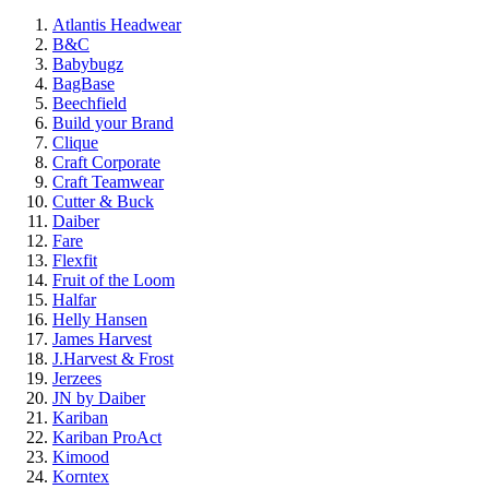
Atlantis Headwear
B&C
Babybugz
BagBase
Beechfield
Build your Brand
Clique
Craft Corporate
Craft Teamwear
Cutter & Buck
Daiber
Fare
Flexfit
Fruit of the Loom
Halfar
Helly Hansen
James Harvest
J.Harvest & Frost
Jerzees
JN by Daiber
Kariban
Kariban ProAct
Kimood
Korntex