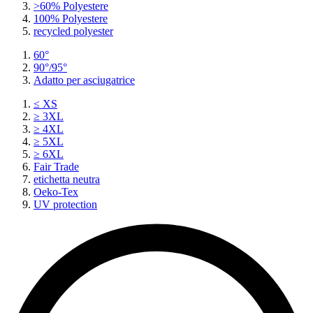
>60% Polyestere
100% Polyestere
recycled polyester
60°
90°/95°
Adatto per asciugatrice
≤ XS
≥ 3XL
≥ 4XL
≥ 5XL
≥ 6XL
Fair Trade
etichetta neutra
Oeko-Tex
UV protection