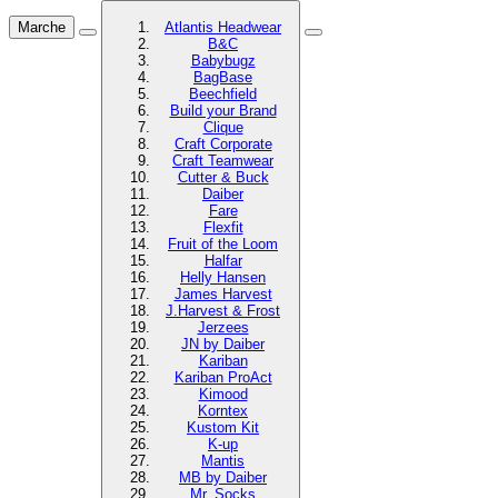
Marche
Atlantis Headwear
B&C
Babybugz
BagBase
Beechfield
Build your Brand
Clique
Craft Corporate
Craft Teamwear
Cutter & Buck
Daiber
Fare
Flexfit
Fruit of the Loom
Halfar
Helly Hansen
James Harvest
J.Harvest & Frost
Jerzees
JN by Daiber
Kariban
Kariban ProAct
Kimood
Korntex
Kustom Kit
K-up
Mantis
MB by Daiber
Mr. Socks