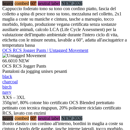
heavy
combed
60°
neutral label
NEW 2026
Cappuccio foderato tono su tono con cordino piatto, fascia del
colletto a spina di pesce tono su tono, mezzaluna nel colletto, 2x1
maglia a coste su maniche e cintura, tasche a marsupio, tocco
morbido, felpato, produzione vegana certificata senza sostanze
ausiliarie animali, calcolo LCA (Life Cycle Assessment) per la
valutazione dell'impatto ambientale durante l'intero ciclo di vita,
etichetta con le misure neutra, lavabile a 60°, adatta all'asciugatrice a
temperatura bassa
OCS RCS Jogger Pants | Untagged Movement
66.6010
NEW
OCS RCS Jogger Pants
Pantaloni da jogging unisex pesanti
black
charcoal
birch
navy
XXS – 3XL
350g/m², 80% cotone bio certificato OCS Blended pretrattato
pettinato con tecnica ringspun, 20% poliestere riciclato certificato
RCS, lavato con enzimi
heavy
combed
60°
neutral label
NEW 2026
Bordo elastico con cordino all'interno, bordini in maglia a coste su
cintura e bordo delle gambe, tasche interne laterali, tocco morbido,