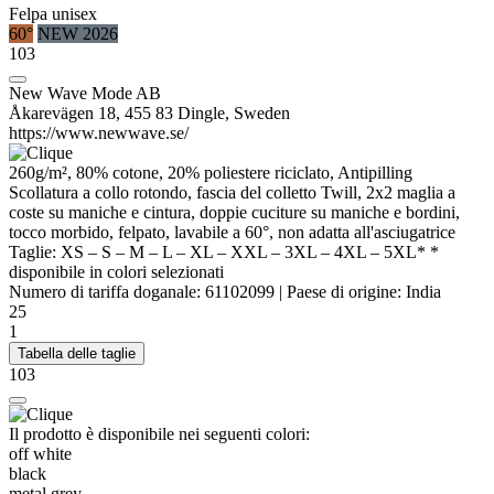
Felpa unisex
60°
NEW 2026
103
New Wave Mode AB
Åkarevägen 18, 455 83 Dingle, Sweden
https://www.newwave.se/
260g/m², 80% cotone, 20%
poliestere
riciclato,
Antipilling
Scollatura a collo rotondo,
fascia del colletto
Twill
, 2x2
maglia a
coste
su maniche e cintura, doppie cuciture su maniche e bordini,
tocco morbido, felpato, lavabile a 60°, non adatta all'asciugatrice
Taglie:
XS
–
S
–
M
–
L
–
XL
–
XXL
–
3XL
–
4XL
–
5XL*
*
disponibile in colori selezionati
Numero di tariffa doganale:
61102099
|
Paese di origine:
India
25
1
Tabella delle taglie
103
Il prodotto è disponibile nei seguenti colori:
off white
black
metal grey