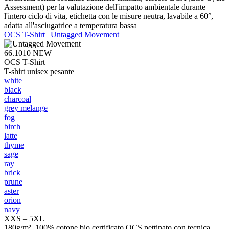
Assessment) per la valutazione dell'impatto ambientale durante
l'intero ciclo di vita, etichetta con le misure neutra, lavabile a 60°,
adatta all'asciugatrice a temperatura bassa
OCS T-Shirt | Untagged Movement
66.1010
NEW
OCS T-Shirt
T-shirt unisex pesante
white
black
charcoal
grey melange
fog
birch
latte
thyme
sage
ray
brick
prune
aster
orion
navy
XXS – 5XL
180g/m², 100% cotone bio certificato OCS pettinato con tecnica