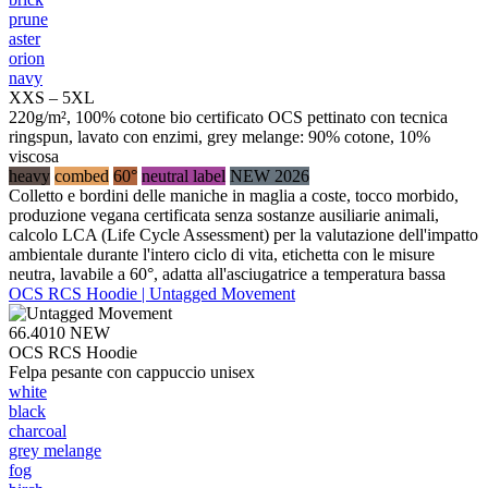
prune
aster
orion
navy
XXS – 5XL
220g/m², 100% cotone bio certificato OCS pettinato con tecnica
ringspun, lavato con enzimi, grey melange: 90% cotone, 10%
viscosa
heavy
combed
60°
neutral label
NEW 2026
Colletto e bordini delle maniche in maglia a coste, tocco morbido,
produzione vegana certificata senza sostanze ausiliarie animali,
calcolo LCA (Life Cycle Assessment) per la valutazione dell'impatto
ambientale durante l'intero ciclo di vita, etichetta con le misure
neutra, lavabile a 60°, adatta all'asciugatrice a temperatura bassa
OCS RCS Hoodie | Untagged Movement
66.4010
NEW
OCS RCS Hoodie
Felpa pesante con cappuccio unisex
white
black
charcoal
grey melange
fog