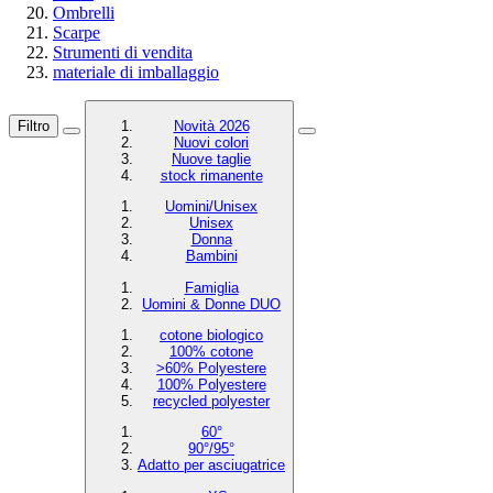
Ombrelli
Scarpe
Strumenti di vendita
materiale di imballaggio
Filtro
Novità 2026
Nuovi colori
Nuove taglie
stock rimanente
Uomini/Unisex
Unisex
Donna
Bambini
Famiglia
Uomini & Donne DUO
cotone biologico
100% cotone
>60% Polyestere
100% Polyestere
recycled polyester
60°
90°/95°
Adatto per asciugatrice