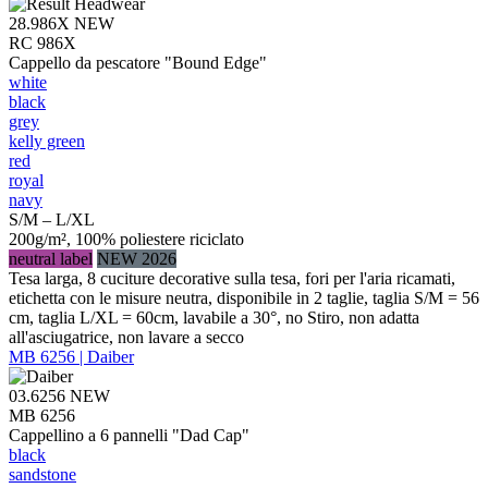
28.986X
NEW
RC 986X
Cappello da pescatore "Bound Edge"
white
black
grey
kelly green
red
royal
navy
S/M – L/XL
200g/m², 100% poliestere riciclato
neutral label
NEW 2026
Tesa larga, 8 cuciture decorative sulla tesa, fori per l'aria ricamati,
etichetta con le misure neutra, disponibile in 2 taglie, taglia S/M = 56
cm, taglia L/XL = 60cm, lavabile a 30°, no Stiro, non adatta
all'asciugatrice, non lavare a secco
MB 6256 | Daiber
03.6256
NEW
MB 6256
Cappellino a 6 pannelli "Dad Cap"
black
sandstone