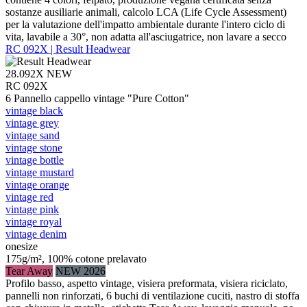
sostanze ausiliarie animali, calcolo LCA (Life Cycle Assessment)
per la valutazione dell'impatto ambientale durante l'intero ciclo di
vita, lavabile a 30°, non adatta all'asciugatrice, non lavare a secco
RC 092X | Result Headwear
28.092X
NEW
RC 092X
6 Pannello cappello vintage "Pure Cotton"
vintage black
vintage grey
vintage sand
vintage stone
vintage bottle
vintage mustard
vintage orange
vintage red
vintage pink
vintage royal
vintage denim
onesize
175g/m², 100% cotone prelavato
Tear Away
NEW 2026
Profilo basso, aspetto vintage, visiera preformata, visiera riciclato,
pannelli non rinforzati, 6 buchi di ventilazione cuciti, nastro di stoffa