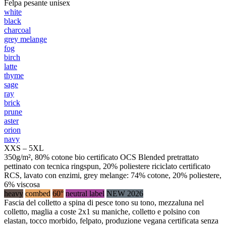
Felpa pesante unisex
white
black
charcoal
grey melange
fog
birch
latte
thyme
sage
ray
brick
prune
aster
orion
navy
XXS – 5XL
350g/m², 80% cotone bio certificato OCS Blended pretrattato
pettinato con tecnica ringspun, 20% poliestere riciclato certificato
RCS, lavato con enzimi, grey melange: 74% cotone, 20% poliestere,
6% viscosa
heavy
combed
60°
neutral label
NEW 2026
Fascia del colletto a spina di pesce tono su tono, mezzaluna nel
colletto, maglia a coste 2x1 su maniche, colletto e polsino con
elastan, tocco morbido, felpato, produzione vegana certificata senza