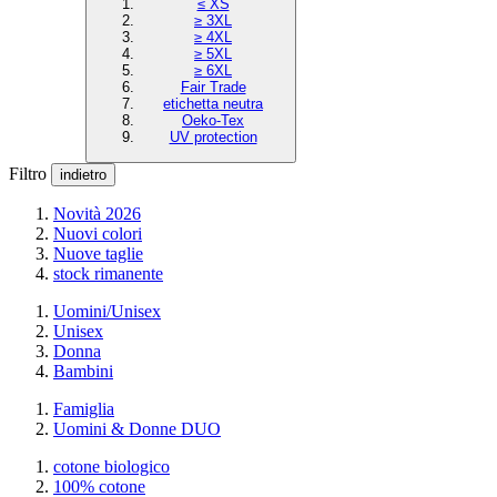
≤ XS
≥ 3XL
≥ 4XL
≥ 5XL
≥ 6XL
Fair Trade
etichetta neutra
Oeko-Tex
UV protection
Filtro
indietro
Novità 2026
Nuovi colori
Nuove taglie
stock rimanente
Uomini/Unisex
Unisex
Donna
Bambini
Famiglia
Uomini & Donne DUO
cotone biologico
100% cotone