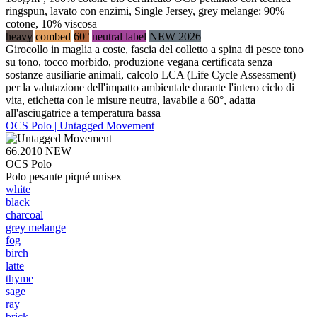
ringspun, lavato con enzimi, Single Jersey, grey melange: 90%
cotone, 10% viscosa
heavy
combed
60°
neutral label
NEW 2026
Girocollo in maglia a coste, fascia del colletto a spina di pesce tono
su tono, tocco morbido, produzione vegana certificata senza
sostanze ausiliarie animali, calcolo LCA (Life Cycle Assessment)
per la valutazione dell'impatto ambientale durante l'intero ciclo di
vita, etichetta con le misure neutra, lavabile a 60°, adatta
all'asciugatrice a temperatura bassa
OCS Polo | Untagged Movement
66.2010
NEW
OCS Polo
Polo pesante piqué unisex
white
black
charcoal
grey melange
fog
birch
latte
thyme
sage
ray
brick