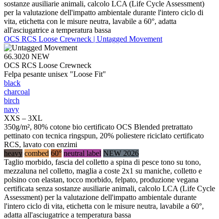
sostanze ausiliarie animali, calcolo LCA (Life Cycle Assessment)
per la valutazione dell'impatto ambientale durante l'intero ciclo di
vita, etichetta con le misure neutra, lavabile a 60°, adatta
all'asciugatrice a temperatura bassa
OCS RCS Loose Crewneck | Untagged Movement
66.3020
NEW
OCS RCS Loose Crewneck
Felpa pesante unisex "Loose Fit"
black
charcoal
birch
navy
XXS – 3XL
350g/m², 80% cotone bio certificato OCS Blended pretrattato
pettinato con tecnica ringspun, 20% poliestere riciclato certificato
RCS, lavato con enzimi
heavy
combed
60°
neutral label
NEW 2026
Taglio morbido, fascia del colletto a spina di pesce tono su tono,
mezzaluna nel colletto, maglia a coste 2x1 su maniche, colletto e
polsino con elastan, tocco morbido, felpato, produzione vegana
certificata senza sostanze ausiliarie animali, calcolo LCA (Life Cycle
Assessment) per la valutazione dell'impatto ambientale durante
l'intero ciclo di vita, etichetta con le misure neutra, lavabile a 60°,
adatta all'asciugatrice a temperatura bassa