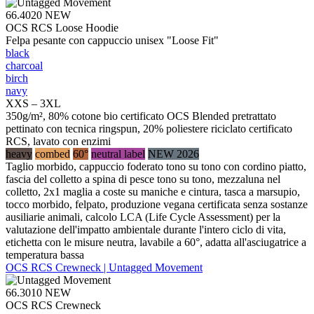
66.4020
NEW
OCS RCS Loose Hoodie
Felpa pesante con cappuccio unisex "Loose Fit"
black
charcoal
birch
navy
XXS – 3XL
350g/m², 80% cotone bio certificato OCS Blended pretrattato
pettinato con tecnica ringspun, 20% poliestere riciclato certificato
RCS, lavato con enzimi
heavy
combed
60°
neutral label
NEW 2026
Taglio morbido, cappuccio foderato tono su tono con cordino piatto,
fascia del colletto a spina di pesce tono su tono, mezzaluna nel
colletto, 2x1 maglia a coste su maniche e cintura, tasca a marsupio,
tocco morbido, felpato, produzione vegana certificata senza sostanze
ausiliarie animali, calcolo LCA (Life Cycle Assessment) per la
valutazione dell'impatto ambientale durante l'intero ciclo di vita,
etichetta con le misure neutra, lavabile a 60°, adatta all'asciugatrice a
temperatura bassa
OCS RCS Crewneck | Untagged Movement
66.3010
NEW
OCS RCS Crewneck