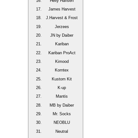
Helly Hansen
James Harvest
J.Harvest & Frost
Jerzees
JN by Daiber
Kariban
Kariban ProAct
Kimood
Korntex
Kustom Kit
K-up
Mantis
MB by Daiber
Mr. Socks
NEOBLU
Neutral