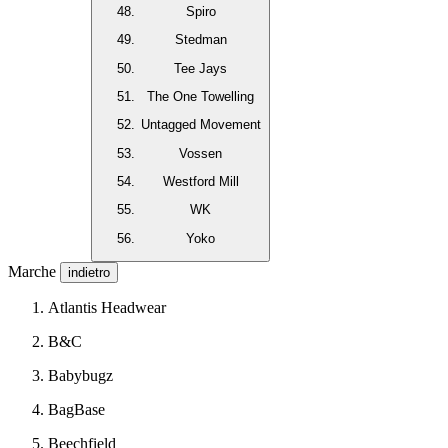
Spiro
Stedman
Tee Jays
The One Towelling
Untagged Movement
Vossen
Westford Mill
WK
Yoko
Marche
indietro
Atlantis Headwear
B&C
Babybugz
BagBase
Beechfield