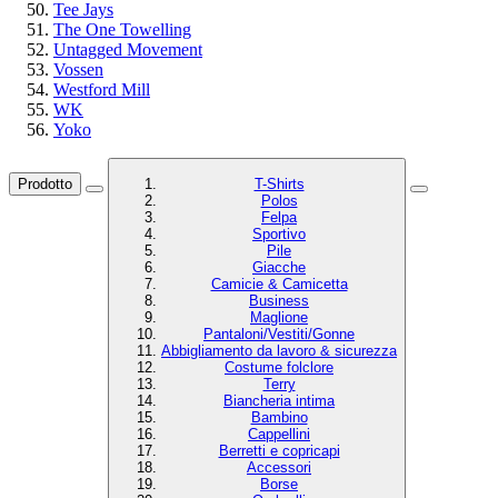
Tee Jays
The One Towelling
Untagged Movement
Vossen
Westford Mill
WK
Yoko
Prodotto
T-Shirts
Polos
Felpa
Sportivo
Pile
Giacche
Camicie & Camicetta
Business
Maglione
Pantaloni/Vestiti/Gonne
Abbigliamento da lavoro & sicurezza
Costume folclore
Terry
Biancheria intima
Bambino
Cappellini
Berretti e copricapi
Accessori
Borse