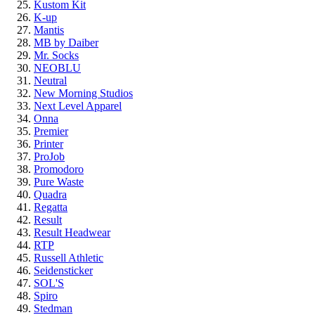
Kustom Kit
K-up
Mantis
MB by Daiber
Mr. Socks
NEOBLU
Neutral
New Morning Studios
Next Level Apparel
Onna
Premier
Printer
ProJob
Promodoro
Pure Waste
Quadra
Regatta
Result
Result Headwear
RTP
Russell Athletic
Seidensticker
SOL'S
Spiro
Stedman