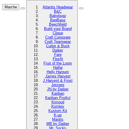
Marche
Atlantis Headwear
B&C
Babybugz
BagBase
Beechfield
Build your Brand
Clique
Craft Corporate
Craft Teamwear
Cutter & Buck
Daiber
Fare
Flexfit
Fruit of the Loom
Halfar
Helly Hansen
James Harvest
J.Harvest & Frost
Jerzees
JN by Daiber
Kariban
Kariban ProAct
Kimood
Korntex
Kustom Kit
K-up
Mantis
MB by Daiber
Mr. Socks